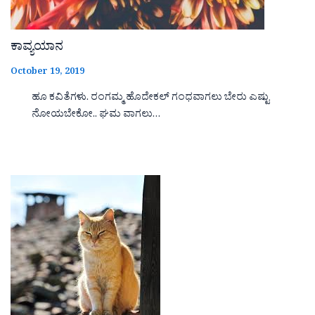
ಕಾವ್ಯಯಾನ
October 19, 2019
ಹೂ ಕವಿತೆಗಳು. ರಂಗಮ್ಮ ಹೊದೇಕಲ್ ಗಂಧವಾಗಲು ಬೇರು ಎಷ್ಟು
ನೋಯಬೇಕೋ.. ಘಮ ವಾಗಲು…