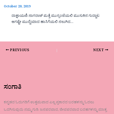
October 20, 2019
ದಾಕ್ಷಾಯಣಿ ನಾಗರಾಜ್ ಮತ್ತೆ ಮುಸ್ಸಂಜೆಯಲಿ ಮುಸುಕಿನ ಗುದ್ದಾಟ
ಆಗಷ್ಟೇ ಮುದ್ದೆಯಾದ ಹಾಸಿಗೆಯಲಿ ನಲುಗಿದ…
PREVIOUS
NEXT
ಸಂಗಾತಿ
ಕನ್ನಡದ ಓದುಗರಿಗೆ ಉತ್ತಮವಾದ ಎಲ್ಲ ಪ್ರಕಾರದ ಬರಹಳನ್ನು ಓದಲು
ಒದಗಿಸುವುದು ನಮ್ಮ ಗುರಿ. ಜನಪರವಾದ, ಜೀವಪರವಾದ ಬರಹಗಳನ್ನು ಮಾತ್ರ