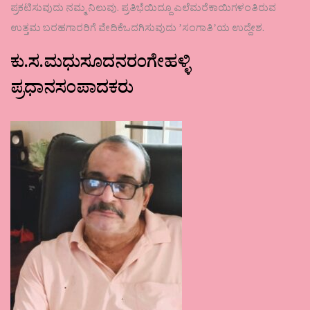
ಪ್ರಕಟಿಸುವುದು ನಮ್ಮ ನಿಲುವು. ಪ್ರತಿಭೆಯಿದ್ದೂ ಎಲೆಮರೆಕಾಯಿಗಳಂತಿರುವ
ಉತ್ತಮ ಬರಹಗಾರರಿಗೆ ವೇದಿಕೆಒದಗಿಸುವುದು ʼಸಂಗಾತಿʼಯ ಉದ್ದೇಶ.
ಕು.ಸ.ಮಧುಸೂದನರಂಗೇಹಳ್ಳಿ
ಪ್ರಧಾನಸಂಪಾದಕರು