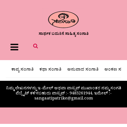
ಸಾರ್ಥಕ ಬದುಕಿಗೆ ಸಾಹಿತ್ಯ ಸಂಗಾತಿ
Menu
ಕಾವ್ಯ ಸಂಗಾತಿ
ಕಥಾ ಸಂಗಾತಿ
ಅನುವಾದ ಸಂಗಾತಿ
ಅಂಕಣ ಸಂಗಾ
ನಿಮ್ಮ ಲೇಖನಗಳನ್ನು ಇ-ಮೇಲ್ ಅಥವಾ ವಾಟ್ಸಪ್ ಮುಖಾಂತರ ನಮ್ಮ ಸಂಗತಿ
ವೆಬ್ಸೈಟ್ ಕಳಿಸಬಹುದು ವಾಟ್ಸಪ್‌ :- 9483261944, ಇಮೇಲ್ :-
sangaatipatrike@gmail.com