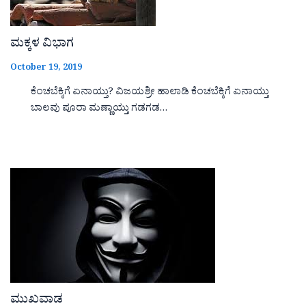
ಮಕ್ಕಳ ವಿಭಾಗ
October 19, 2019
ಕೆಂಚಬೆಕ್ಕಿಗೆ ಏನಾಯ್ತು? ವಿಜಯಶ್ರೀ ಹಾಲಾಡಿ ಕೆಂಚಬೆಕ್ಕಿಗೆ ಏನಾಯ್ತು
ಬಾಲವು ಪೂರಾ ಮಣ್ಣಾಯ್ತು ಗಡಗಡ…
ಮುಖವಾಡ