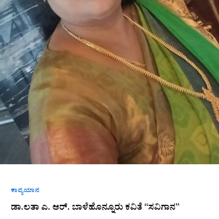
ಕಾವ್ಯಯಾನ
ಡಾ.ಲತಾ ಎ. ಆರ್. ಬಾಳೆಹೊನ್ನೂರು ಕವಿತೆ “ಸವಿಗಾನ”