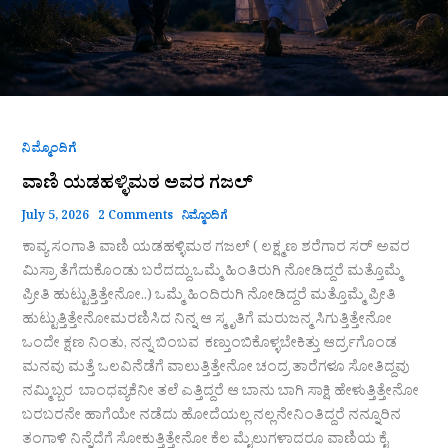
ನಿಮ್ಮೊಂದಿಗೆ
ವಾಣಿ ಯಡಹಳ್ಳಿಮಠ ಅವರ ಗಜಲ್
July 5, 2026
2 Comments
ನಿಮ್ಮೊಂದಿಗೆ
ಕಾವ್ಯ ಸಂಗಾತಿ ವಾಣಿ ಯಡಹಳ್ಳಿಮಠ ಗಜಲ್ ( ಲಕ್ಷ್ಮಣ ಶರೆಗಾರ ಸರ್ ಅವರ
ಮಿಸ್ರಾ ತೆಗೆದುಕೊಂಡು ಬರೆದದ್ದು.ಒಮ್ಮೆ ಹಿಂತಿರುಗಿ ನೋಡಿದ್ದರೆ ಮತ್ತೊಮ್ಮೆ
ಪ್ರೀತಿ ಹುಟ್ಟುತ್ತಿತ್ತೇನೋ..) ಒಮ್ಮೆ ಹಿಂದಿರುಗಿ ನೋಡಿದ್ದರೆ ಮತ್ತೊಮ್ಮೆ ಪ್ರೀತಿ
ಹುಟ್ಟುತ್ತಿತ್ತೇನೋಮರಣಿಸಿದ ನಿನ್ನ ಆ ಸ್ಮೃತಿಗೆ ಮರುಜನ್ಮ ಸಿಗುತ್ತಿತ್ತೇನೋ
ಒಂದೇ ಕ್ಷಣ ನಿಂತು, ನನ್ನ ಬಿಂಬವ ಕಣ್ತುಂಬಿಕೊಳ್ಳಬೇಕಿತ್ತು ಆರ್ದ್ರಗೊಂಡ
ಮನವು ಮತ್ತೆ ಒಲವಿನೆಡೆಗೆ ವಾಲುತ್ತಿತ್ತೇನೋ ಚಂದ್ರ ತಾರೆಗಳೂ ಸೋತಿದ್ದವು
ನಮ್ಮಿಬ್ಬರ ಬಾಂಧವ್ಯಕೆನೀ ತಲೆ ಎತ್ತಿದ್ದರೆ ಆ ಬಾನು ಬಾಗಿ ಸಾಕ್ಷಿ ಹೇಳುತ್ತಿತ್ತೇನೋ
ಬರಬರನೇ ಹಾಗೆಯೇ ನಡೆದು ಹೋದೆಯಲ್ಲ ನಲ್ಲನೇನಿಂತಿದ್ದರೆ ನನ್ನೂರಿನ
ತಂಗಾಳಿ ನಿನ್ನೆದೆಗೆ ಸೋಕುತ್ತಿತ್ತೇನೋ ಕೆಲ ಮೈಲುಗಳಾದರೂ ವಾಣಿಯ ಕೈ