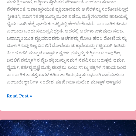
ಸುಡುತ್ತಿರುವಾಗ, ಆತ್ಮೀಯ ಸ್ನೇಹಿತರ ಸೌಹಾರ್ದತೆ ಎಂಬುದು ತಂಪಾದ
ನೆರಳಿನಂತೆ. ಜವಾಬ್ದಾರಿಯುತ ವ್ಯಕ್ತಿಯಾದವನು ಆ ನೆರಳನ್ನು ಸಂಕೋಚವಿಲ್ಲದೆ
ಸ್ವೀಕರಿಸಿ, ಮಾನಸಿಕ ಶಕ್ತಿಯನ್ನು ಮರಳಿ ಪಡೆದು, ಮತ್ತೆ ಸಂಸಾರದ ಹಾದಿಯಲ್ಲಿ
ಧೈರ್ಯವಾಗಿ ಹೆಜ್ಜೆ ಇಡಬೇಕು.ಒಟ್ಟಿನಲ್ಲಿ ಹೇಳಬೇಕೆಂದರೆ…ಸಾಂಸಾರಿಕ ಜೀವನ
ಎಂಬುದು ಒಂದು ಸಮುದ್ರವಿದ್ದಂತೆ. ಅದರಲ್ಲಿ ಅಲೆಗಳು ಏಳುವುದು ಸಹಜ.
ಜವಾಬ್ದಾರಿಯುತ ವ್ಯಕ್ತಿಯಾದವನು ಅಲೆಗಳನ್ನು ನೋಡಿ ಹೆದರಿ ದೋಣಿಯನ್ನು
ಮುಳುಗಿಸುವುದಿಲ್ಲ; ಬದಲಿಗೆ ದೋಣಿಯ ಚುಕ್ಕಾಣಿಯನ್ನು ಗಟ್ಟಿಯಾಗಿ ಹಿಡಿದು
ತೀರದ ಕಡೆಗೆ ಮುನ್ನಡೆಸುತ್ತಾನೆ.ಕಷ್ಟಗಳು ನಮ್ಮನ್ನು ಕುಗ್ಗಿಸಲು ಬರುವುದಿಲ್ಲ,
ಬದಲಿಗೆ ನಮ್ಮೊಳಗಿನ ನೈಜ ಶಕ್ತಿಯನ್ನು ನಮಗೆ ನೆನಪಿಸಲು ಬರುತ್ತವೆ. ಧರ್ಮ,
ಧೈರ್ಯ, ಕರ್ತವ್ಯ ಪ್ರಜ್ಞೆ ಮತ್ತು ಪರಿಶ್ರಮ ಎಂಬ ನಾಲ್ಕು ಚಕ್ರಗಳ ಸಹಾಯದಿಂದ
ಸಾಂಸಾರಿಕ ತಾಪತ್ರಯಗಳ ಕಠಿಣ ಹಾದಿಯನ್ನೂ ಸುಲಭವಾಗಿ ದಾಟಬಹುದು
ಎಂಬುದೇ ಜ್ಞಾನಿಗಳ ಸಂದೇಶ. ಪೂರ್ಣಿಮಾ ಮಹೇಶ ಮುತ್ನಾಳ ಅಳ್ನಾವರ
Read Post »
ವಾಣಿ
ಯಡಹಳ್ಳಿಮಠ