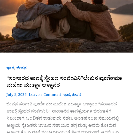
,
ಇತರೆ
ಜೀವನ
“ಸಂಸಾರದ ತಾಪಕ್ಕೆ ಸ್ನೇಹದ ಸಂಜೀವಿನಿ”ಲೇಖನ ಪೂರ್ಣಿಮಾ
ಮಹೇಶ ಮುತ್ನಾಳ ಅಳ್ನಾವರ
July 5, 2026
Leave a Comment
ಇತರೆ
,
ಜೀವನ
ಜೀವನ ಸಂಗಾತಿ ಪೂರ್ಣಿಮಾ ಮಹೇಶ ಮುತ್ನಾಳ ಅಳ್ನಾವರ “ಸಂಸಾರದ
ತಾಪಕ್ಕೆ ಸ್ನೇಹದ ಸಂಜೀವಿನಿ” ಸಾಂಸಾರಿಕ ತಾಪತ್ರಯಗಳ ಬಿರುಗಾಳಿಗೆ
ಸಿಲುಕಿದಾಗ, ಒಂಟಿತನ ಕಾಡುವುದು ಸಹಜ. ಅಂತಹ ಕಠಿಣ ಸಮಯದಲ್ಲಿ
ಆತ್ಮೀಯ ಸ್ನೇಹಿತರು ಚಾಚುವ ಸಹಾಯದ ಹಸ್ತ ಮತ್ತು ಅವರು ತೋರುವ