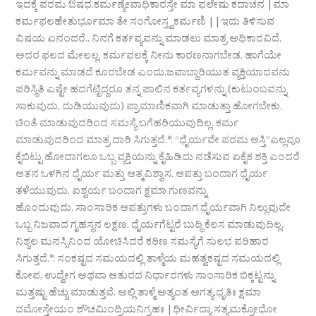
ಇದಕ್ಕೆ ಪರಮ ಔಷಧ.ಕರ್ಮಣ್ಯೇವಾಧಿಕಾರಸ್ತೇ ಮಾ ಫಲೇಷು ಕದಾಚನ |ಮಾ
ಕರ್ಮಫಲಹೇತುರ್ಭೂಮಾ ತೇ ಸಂಗೋಸ್ತ್ವಕರ್ಮಣಿ ||ಇದು ತಿಳಿಸುವ
ವಿಷಯ ಏನಂದರೆ.. ನಿನಗೆ ಕರ್ತವ್ಯವನ್ನು ಮಾಡಲು ಮಾತ್ರ ಅಧಿಕಾರವಿದೆ,
ಅದರ ಫಲದ ಮೇಲಲ್ಲ. ಕರ್ಮಫಲಕ್ಕೆ ನೀನು ಕಾರಣನಾಗಬೇಡ, ಹಾಗೆಯೇ
ಕರ್ಮವನ್ನು ಮಾಡದೆ ಕೂರಬೇಡ ಎಂದು.ಜವಾಬ್ದಾರಿಯುತ ವ್ಯಕ್ತಿಯಾದವನು
ಪರಿಸ್ಥಿತಿ ಎಷ್ಟೇ ಹದಗೆಟ್ಟಿದ್ದರೂ ತನ್ನ ಪಾಲಿನ ಕರ್ತವ್ಯಗಳನ್ನು (ಕುಟುಂಬವನ್ನು
ಸಾಕುವುದು, ದುಡಿಯುವುದು) ಪ್ರಾಮಾಣಿಕವಾಗಿ ಮಾಡುತ್ತಾ ಹೋಗಬೇಕು.
ಚಿಂತೆ ಮಾಡುವುದರಿಂದ ಸಮಸ್ಯೆ ಬಗೆಹರಿಯುವುದಿಲ್ಲ, ಕರ್ಮ
ಮಾಡುವುದರಿಂದ ಮಾತ್ರ ದಾರಿ ಸಿಗುತ್ತದೆ.*. “ಧೈರ್ಯವೇ ಪರಮ ಆಸ್ತಿ”ಎಲ್ಲವೂ
ಕೈಬಿಟ್ಟು ಹೋದಾಗಲೂ ಒಬ್ಬ ವ್ಯಕ್ತಿಯನ್ನು ಕೈಹಿಡಿದು ನಡೆಸುವ ಏಕೈಕ ಶಕ್ತಿ ಎಂದರೆ
ಆತನ ಒಳಗಿನ ಧೈರ್ಯ ಮತ್ತು ಆತ್ಮವಿಶ್ವಾಸ. ಆಪತ್ತು ಬಂದಾಗ ಧೈರ್ಯ
ತಳೆಯುವುದು, ಐಶ್ವರ್ಯ ಬಂದಾಗ ಕ್ಷಮಾ ಗುಣವನ್ನು
ಹೊಂದುವುದು, ಸಾಂಸಾರಿಕ ಆಪತ್ತುಗಳು ಬಂದಾಗ ಧೈರ್ಯವಾಗಿ ನಿಲ್ಲುವುದೇ
ಒಬ್ಬ ನಿಜವಾದ ಗೃಹಸ್ಥನ ಲಕ್ಷಣ. ಧೈರ್ಯಗೆಟ್ಟರೆ ಬುದ್ಧಿ ಕೆಲಸ ಮಾಡುವುದಿಲ್ಲ.
ನಿಶ್ಚಲ ಮನಸ್ಸಿನಿಂದ ಯೋಚಿಸಿದರೆ ಕಠಿಣ ಸಮಸ್ಯೆಗೆ ಸುಲಭ ಪರಿಹಾರ
ಸಿಗುತ್ತದೆ.*. ಸಂಕಷ್ಟದ ಸಮಯದಲ್ಲಿ ತಾಳ್ಮೆಯ ಮಹತ್ವಕಷ್ಟದ ಸಮಯದಲ್ಲಿ
ಕೋಪ, ಉದ್ವೇಗ ಅಥವಾ ಆತುರದ ನಿರ್ಧಾರಗಳು ಸಾಂಸಾರಿಕ ಬಿಕ್ಕಟ್ಟನ್ನು
ಮತ್ತಷ್ಟು ಹೆಚ್ಚು ಮಾಡುತ್ತವೆ. ಅಲ್ಲಿ ತಾಳ್ಮೆ ಅತ್ಯಂತ ಅಗತ್ಯ.ಧೃತಿಃ ಕ್ಷಮಾ
ದಮೋಸ್ತೇಯಂ ಶೌಚಮಿಂದ್ರಿಯನಿಗ್ರಹಃ |ಧೀರ್ವಿದ್ಯಾ ಸತ್ಯಮಕ್ರೋಧೋ