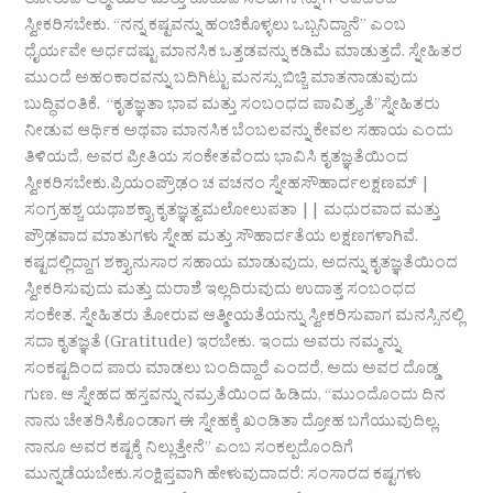
ತೋರುವ ಆತ್ಮೀಯತೆ ಮತ್ತು ಕೊಡುವ ಸಲಹೆಗಳನ್ನು ಗೌರವದಿಂದ
ಸ್ವೀಕರಿಸಬೇಕು. “ನನ್ನ ಕಷ್ಟವನ್ನು ಹಂಚಿಕೊಳ್ಳಲು ಒಬ್ಬನಿದ್ದಾನೆ” ಎಂಬ
ಧೈರ್ಯವೇ ಅರ್ಧದಷ್ಟು ಮಾನಸಿಕ ಒತ್ತಡವನ್ನು ಕಡಿಮೆ ಮಾಡುತ್ತದೆ. ಸ್ನೇಹಿತರ
ಮುಂದೆ ಅಹಂಕಾರವನ್ನು ಬದಿಗಿಟ್ಟು ಮನಸ್ಸು ಬಿಚ್ಚಿ ಮಾತನಾಡುವುದು
ಬುದ್ಧಿವಂತಿಕೆ. “ಕೃತಜ್ಞತಾ ಭಾವ ಮತ್ತು ಸಂಬಂಧದ ಪಾವಿತ್ರ್ಯತೆ”ಸ್ನೇಹಿತರು
ನೀಡುವ ಆರ್ಥಿಕ ಅಥವಾ ಮಾನಸಿಕ ಬೆಂಬಲವನ್ನು ಕೇವಲ ಸಹಾಯ ಎಂದು
ತಿಳಿಯದೆ, ಅವರ ಪ್ರೀತಿಯ ಸಂಕೇತವೆಂದು ಭಾವಿಸಿ ಕೃತಜ್ಞತೆಯಿಂದ
ಸ್ವೀಕರಿಸಬೇಕು.ಪ್ರಿಯಂಪ್ರೌಢಂ ಚ ವಚನಂ ಸ್ನೇಹಸೌಹಾರ್ದಲಕ್ಷಣಮ್ |
ಸಂಗ್ರಹಶ್ಚ ಯಥಾಶಕ್ತ್ಯಾ ಕೃತಜ್ಞತ್ವಮಲೋಲುಪತಾ || ಮಧುರವಾದ ಮತ್ತು
ಪ್ರೌಢವಾದ ಮಾತುಗಳು ಸ್ನೇಹ ಮತ್ತು ಸೌಹಾರ್ದತೆಯ ಲಕ್ಷಣಗಳಾಗಿವೆ.
ಕಷ್ಟದಲ್ಲಿದ್ದಾಗ ಶಕ್ತ್ಯಾನುಸಾರ ಸಹಾಯ ಮಾಡುವುದು, ಅದನ್ನು ಕೃತಜ್ಞತೆಯಿಂದ
ಸ್ವೀಕರಿಸುವುದು ಮತ್ತು ದುರಾಶೆ ಇಲ್ಲದಿರುವುದು ಉದಾತ್ತ ಸಂಬಂಧದ
ಸಂಕೇತ. ಸ್ನೇಹಿತರು ತೋರುವ ಆತ್ಮೀಯತೆಯನ್ನು ಸ್ವೀಕರಿಸುವಾಗ ಮನಸ್ಸಿನಲ್ಲಿ
ಸದಾ ಕೃತಜ್ಞತೆ (Gratitude) ಇರಬೇಕು. ಇಂದು ಅವರು ನಮ್ಮನ್ನು
ಸಂಕಷ್ಟದಿಂದ ಪಾರು ಮಾಡಲು ಬಂದಿದ್ದಾರೆ ಎಂದರೆ, ಅದು ಅವರ ದೊಡ್ಡ
ಗುಣ. ಆ ಸ್ನೇಹದ ಹಸ್ತವನ್ನು ನಮ್ರತೆಯಿಂದ ಹಿಡಿದು, “ಮುಂದೊಂದು ದಿನ
ನಾನು ಚೇತರಿಸಿಕೊಂಡಾಗ ಈ ಸ್ನೇಹಕ್ಕೆ ಖಂಡಿತಾ ದ್ರೋಹ ಬಗೆಯುವುದಿಲ್ಲ,
ನಾನೂ ಅವರ ಕಷ್ಟಕ್ಕೆ ನಿಲ್ಲುತ್ತೇನೆ” ಎಂಬ ಸಂಕಲ್ಪದೊಂದಿಗೆ
ಮುನ್ನಡೆಯಬೇಕು.ಸಂಕ್ಷಿಪ್ತವಾಗಿ ಹೇಳುವುದಾದರೆ: ಸಂಸಾರದ ಕಷ್ಟಗಳು