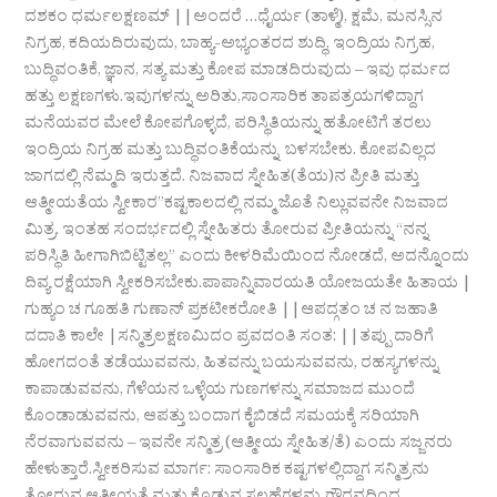
ದಶಕಂ ಧರ್ಮಲಕ್ಷಣಮ್ ||ಅಂದರೆ …ಧೈರ್ಯ (ತಾಳ್ಮೆ), ಕ್ಷಮೆ, ಮನಸ್ಸಿನ
ನಿಗ್ರಹ, ಕದಿಯದಿರುವುದು, ಬಾಹ್ಯ-ಅಭ್ಯಂತರದ ಶುದ್ಧಿ, ಇಂದ್ರಿಯ ನಿಗ್ರಹ,
ಬುದ್ಧಿವಂತಿಕೆ, ಜ್ಞಾನ, ಸತ್ಯ ಮತ್ತು ಕೋಪ ಮಾಡದಿರುವುದು – ಇವು ಧರ್ಮದ
ಹತ್ತು ಲಕ್ಷಣಗಳು.ಇವುಗಳನ್ನು ಅರಿತು,ಸಾಂಸಾರಿಕ ತಾಪತ್ರಯಗಳಿದ್ದಾಗ
ಮನೆಯವರ ಮೇಲೆ ಕೋಪಗೊಳ್ಳದೆ, ಪರಿಸ್ಥಿತಿಯನ್ನು ಹತೋಟಿಗೆ ತರಲು
ಇಂದ್ರಿಯ ನಿಗ್ರಹ ಮತ್ತು ಬುದ್ಧಿವಂತಿಕೆಯನ್ನು ಬಳಸಬೇಕು. ಕೋಪವಿಲ್ಲದ
ಜಾಗದಲ್ಲಿ ನೆಮ್ಮದಿ ಇರುತ್ತದೆ. ನಿಜವಾದ ಸ್ನೇಹಿತ(ತೆಯ)ನ ಪ್ರೀತಿ ಮತ್ತು
ಆತ್ಮೀಯತೆಯ ಸ್ವೀಕಾರ”ಕಷ್ಟಕಾಲದಲ್ಲಿ ನಮ್ಮ ಜೊತೆ ನಿಲ್ಲುವವನೇ ನಿಜವಾದ
ಮಿತ್ರ. ಇಂತಹ ಸಂದರ್ಭದಲ್ಲಿ ಸ್ನೇಹಿತರು ತೋರುವ ಪ್ರೀತಿಯನ್ನು “ನನ್ನ
ಪರಿಸ್ಥಿತಿ ಹೀಗಾಗಿಬಿಟ್ಟಿತಲ್ಲ” ಎಂದು ಕೀಳರಿಮೆಯಿಂದ ನೋಡದೆ, ಅದನ್ನೊಂದು
ದಿವ್ಯ ರಕ್ಷೆಯಾಗಿ ಸ್ವೀಕರಿಸಬೇಕು.ಪಾಪಾನ್ನಿವಾರಯತಿ ಯೋಜಯತೇ ಹಿತಾಯ |
ಗುಹ್ಯಂ ಚ ಗೂಹತಿ ಗುಣಾನ್ ಪ್ರಕಟೀಕರೋತಿ ||ಆಪದ್ಗತಂ ಚ ನ ಜಹಾತಿ
ದದಾತಿ ಕಾಲೇ |ಸನ್ಮಿತ್ರಲಕ್ಷಣಮಿದಂ ಪ್ರವದಂತಿ ಸಂತ: ||ತಪ್ಪು ದಾರಿಗೆ
ಹೋಗದಂತೆ ತಡೆಯುವವನು, ಹಿತವನ್ನು ಬಯಸುವವನು, ರಹಸ್ಯಗಳನ್ನು
ಕಾಪಾಡುವವನು, ಗೆಳೆಯನ ಒಳ್ಳೆಯ ಗುಣಗಳನ್ನು ಸಮಾಜದ ಮುಂದೆ
ಕೊಂಡಾಡುವವನು, ಆಪತ್ತು ಬಂದಾಗ ಕೈಬಿಡದೆ ಸಮಯಕ್ಕೆ ಸರಿಯಾಗಿ
ನೆರವಾಗುವವನು – ಇವನೇ ಸನ್ಮಿತ್ರ (ಆತ್ಮೀಯ ಸ್ನೇಹಿತ/ತೆ) ಎಂದು ಸಜ್ಜನರು
ಹೇಳುತ್ತಾರೆ.ಸ್ವೀಕರಿಸುವ ಮಾರ್ಗ: ಸಾಂಸಾರಿಕ ಕಷ್ಟಗಳಲ್ಲಿದ್ದಾಗ ಸನ್ಮಿತ್ರನು