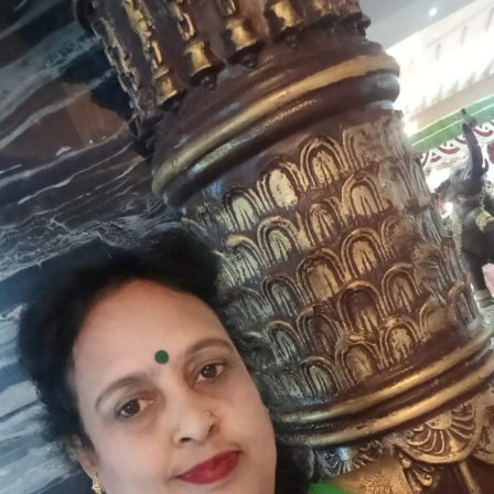
ಎ.
ಆರ್.
ಬಾಳೆಹೊನ್ನೂರು
ಕವಿತೆ
“ಸವಿಗಾನ”