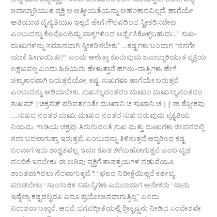
ಆತ್ಮೀಯತೆ ಒಬ್ಬ ವ್ಯಕ್ತಿಗೆ ಸಂಜೀವಿನಿಯಂತೆ ಕೆಲಸ ಮಾಡುತ್ತದೆ. ಆದರೆ, ಒಬ್ಬ
ಜವಾಬ್ದಾರಿಯುತ ವ್ಯಕ್ತಿ ಆ ಆತ್ಮೀಯತೆಯನ್ನು ಅಹಂಕಾರವಿಲ್ಲದೆ, ಹಾಗೆಯೇ
ಅತಿಯಾದ ದೈನ್ಯತೆಯೂ ಇಲ್ಲದೆ ಹೇಗೆ ಗೌರವದಿಂದ ಸ್ವೀಕರಿಸಬೇಕು
ಎಂಬುದನ್ನು ಕೆಲವೊಂದಿಷ್ಟು ವಾಕ್ಯಗಳಿಂದ ಅರ್ಥೈಸಿಕೊಳ್ಳಬಹುದು:,,” ಸುಖ-
ದುಃಖಗಳನ್ನು ಸಮಾನವಾಗಿ ಸ್ವೀಕರಿಸಬೇಕು” …ಕಷ್ಟಗಳು ಬಂದಾಗ “ನನಗೇ
ಯಾಕೆ ಹೀಗಾಯಿತು?” ಎಂದು ಅಳುತ್ತಾ ಕೂರುವುದು ಜವಾಬ್ದಾರಿಯುತ ವ್ಯಕ್ತಿಯ
ಲಕ್ಷಣವಲ್ಲ ಎಂದು ಹಿರಿಯರು ಹೇಳುತ್ತಾರೆ ಹಗಲು-ರಾತ್ರಿಗಳು ಹೇಗೆ
ಚಕ್ರಾಕಾರವಾಗಿ ಬರುತ್ತವೆಯೋ, ಕಷ್ಟ-ಸುಖಗಳೂ ಹಾಗೆಯೇ ಬರುತ್ತವೆ
ಎಂಬುದನ್ನು ಅರಿಯಬೇಕು. ಸುಖಸ್ಯಾನಂತರಂ ದುಃಖಂ ದುಃಖಸ್ಯಾನಂತರಂ
ಸುಖಮ್ |ಚಕ್ರವತ್ ಪರಿವರ್ತಂತೇ ದುಃಖಾನಿ ಚ ಸುಖಾನಿ ಚ || ಈ ಶ್ಲೋಕವು
….ಸುಖದ ನಂತರ ದುಃಖ, ದುಃಖದ ನಂತರ ಸುಖ ಬರುವುದು ಪ್ರಕೃತಿಯ
ನಿಯಮ. ಗಾಡಿಯ ಚಕ್ರವು ತಿರುಗುವಂತೆ ಸುಖ ಮತ್ತು ದುಃಖಗಳು ಜೀವನದಲ್ಲಿ
ಸದಾ ಬದಲಾಗುತ್ತಾ ಇರುತ್ತವೆ. ಎಂಬುದನ್ನು ತಿಳಿಸುತ್ತದೆ.ಆದ್ದರಿಂದ ಕಷ್ಟ
ಬಂದಾಗ ಇದು ಶಾಶ್ವತವಲ್ಲ, ಇದೂ ಕೂಡ ಕಳೆದುಹೋಗುತ್ತದೆ ಎಂಬ ದೃಢ
ನಂಬಿಕೆ ಇರಬೇಕು. ಈ ಅರಿವು ವ್ಯಕ್ತಿಗೆ ತಾಪತ್ರಯಗಳ ನಡುವೆಯೂ
ಶಾಂತವಾಗಿರಲು ನೆರವಾಗುತ್ತದೆ.*. “ಫಲದ ನಿರೀಕ್ಷೆಯಿಲ್ಲದೆ ಕರ್ತವ್ಯ
ಮಾಡಬೇಕು “ಸಾಂಸಾರಿಕ ಸಮಸ್ಯೆಗಳು ಎದುರಾದಾಗ ಅನೇಕರು “ನಾನು
ಇಷ್ಟೆಲ್ಲಾ ಕಷ್ಟಪಟ್ಟರೂ ಏನೂ ಪ್ರಯೋಜನವಾಗುತ್ತಿಲ್ಲ” ಎಂದು
ನಿರಾಶರಾಗುತ್ತಾರೆ. ಆದರೆ, ಭಗವದ್ಗೀತೆಯಲ್ಲಿ ಶ್ರೀಕೃಷ್ಣನು ನೀಡಿದ ಸಂದೇಶವೇ