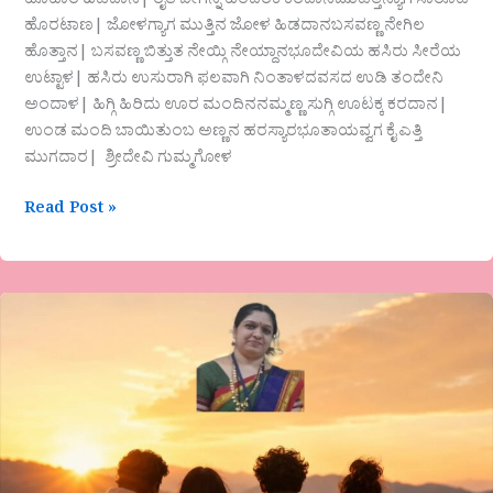
ಹೂಹಾರ ಹಿಡಿದಾನ| ರೈತ ಬೀಗನ್ನ ಹಂದರಕ ಕರೆದಾನಜೊಡೆತ್ತಿನ್ಯಾಗ ಸಾರೂಟ
ಹೊರಟಾಣ| ಜೋಳಗ್ಯಾಗ ಮುತ್ತಿನ ಜೋಳ ಹಿಡದಾನಬಸವಣ್ಣ ನೇಗಿಲ
ಹೊತ್ತಾನ| ಬಸವಣ್ಣ ಬಿತ್ತುತ ನೇಯ್ಗಿ ನೇಯ್ದಾನಭೂದೇವಿಯ ಹಸಿರು ಸೀರೆಯ
ಉಟ್ಟಾಳ| ಹಸಿರು ಉಸುರಾಗಿ ಫಲವಾಗಿ ನಿಂತಾಳದವಸದ ಉಡಿ ತಂದೇನಿ
ಅಂದಾಳ| ಹಿಗ್ಗಿ ಹಿರಿದು ಊರ ಮಂದಿನನಮ್ಮಣ್ಣ ಸುಗ್ಗಿ ಊಟಕ್ಕ ಕರದಾನ|
ಉಂಡ ಮಂದಿ ಬಾಯಿತುಂಬ ಅಣ್ಣನ ಹರಸ್ಯಾರಭೂತಾಯವ್ವಗ ಕೈ ಎತ್ತಿ
ಮುಗದಾರ| ಶ್ರೀದೇವಿ ಗುಮ್ಮಗೋಳ
Read Post »
“ಸಂಸಾರದ
ತಾಪಕ್ಕೆ
ಸ್ನೇಹದ
ಸಂಜೀವಿನಿ”ಲೇಖನ
ಪೂರ್ಣಿಮಾ
ಮಹೇಶ
ಮುತ್ನಾಳ
ಅಳ್ನಾವರ