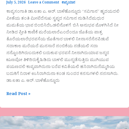
July 5, 2026
Leave a Comment
ಕಾವ್ಯಯಾನ
ಕಾವ್ಯಸಂಗಾತಿ ಡಾ.ಲತಾ ಎ. ಆರ್. ಬಾಳೆಹೊನ್ನೂರು “ಸವಿಗಾನ” ಹೃದಯದಲಿ
ವೀಣೆಯ ತಂತಿ ಮೀಟಿದೆಸುಖ ಸ್ವಪ್ನದ ಸವಿಗಾನ ನುಡಿಸಿದೆಮಧುರ
ಮಮತೆಯ ಭಾವ ಬಿಂಬಿಸಿದೆಒಡಲಿನೊಳಗೆ ಬಿಸಿ ಅನುಭವ ಮೊಳಗಿಸಿದೆ ನೀ
ನೀಡಿದ ಪ್ರೀತಿ ಕಾಣಿಕೆ ಮರೆಯಲಾರೆಎಂದೆಂದೂ ಜೊತೆಯ ಪಾತ್ರ
ತೊರೆಯಲಾರೆಭರವಸೆಯ ಜೊತೆಗಾರ ಬಾಳಲಿ ನೀನಾಸರೆನೆನಪಿಡುವೆ
ಸದಾಕಾಲ ಮರೆಯದೆ ಮನಸಾರೆ ನಂಬಿಕೆಯ ನಡೆಯಲಿ ಸದಾ
ನನ್ನೊಂದಿಗಿರುಬದುಕಲಿ ಬದುಕುವ ಭರವಸೆ ನೀನಾಗಿರುಯಾವ ಜನ್ಮದ
ಋಣವೋ ತಿಳಿದಿರುಕೈ ಹಿಡಿದು ಬಾಳಲಿ ಮುನ್ನಡೆಸುತ್ತಿರು ಮುಗಿಯುವ
ಪಯಣದಲಿ ಕಾವ್ಯವಾಗಿರುನಾ ಬರೆವ ಕವಿತೆಯಲಿ ಹಸಿರಾಗಿರುನೆಮ್ಮದಿಯ
ಬದುಕಿಗೆ ನಿರಾಳ ಉಸಿರಾಗಿರುನಾ ಕಂಡ ಸುಂದರ ಕನಸುಗಳಲಿ ನನಸಾಗಿರು.
ಡಾ.ಲತಾ ಎ. ಆರ್. ಬಾಳೆಹೊನ್ನೂರು
Read Post »
“ಭೂದೇವಿಯಮದುವೆ”
ಶ್ರೀದೇವಿ