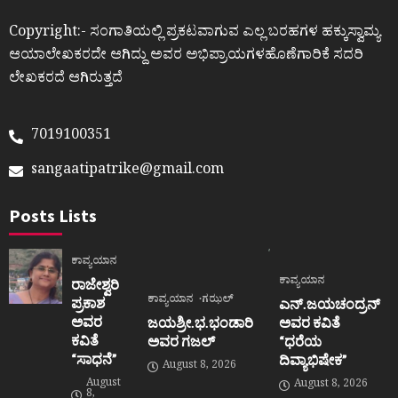
Copyright:- ಸಂಗಾತಿಯಲ್ಲಿ ಪ್ರಕಟವಾಗುವ ಎಲ್ಲ ಬರಹಗಳ ಹಕ್ಕುಸ್ವಾಮ್ಯ
ಆಯಾಲೇಖಕರದೇ ಆಗಿದ್ದು ಅವರ ಅಭಿಪ್ರಾಯಗಳಹೊಣೆಗಾರಿಕೆ ಸದರಿ
ಲೇಖಕರದೆ ಆಗಿರುತ್ತದೆ
7019100351
sangaatipatrike@gmail.com
Posts Lists
ಕಾವ್ಯಯಾನ
ಕಾವ್ಯಯಾನ
ರಾಜೇಶ್ವರಿ
ಕಾವ್ಯಯಾನ
ಗಝಲ್
ಪ್ರಕಾಶ
ಎನ್.ಜಯಚಂದ್ರನ್
ಅವರ
ಜಯಶ್ರೀ.ಭ.ಭಂಡಾರಿ
ಅವರ ಕವಿತೆ
ಕವಿತೆ
ಅವರ ಗಜಲ್
“ಧರೆಯ
“ಸಾಧನೆ”
ದಿವ್ಯಾಭಿಷೇಕ”
August 8, 2026
August
August 8, 2026
8,