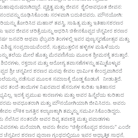
ರೆ. ಗದಗ ಜಿಲ್ಲೆಯ ಗದಗ ತಾಲ್ಲೂಕಿನ ಬಳಗಾನೂರು ಗ್ರಾಮದ
ದ ಮಹಾಪುರುಷರಾಗಿದ್ದಾರೆ. ವ್ಯಕ್ತಿತ್ವ ಮತ್ತು ಜೀವನ ಶೈಲಿಅವಧೂತ ಜೀವನ:
 ಪರಮಾನಂದವನ್ನು ರೂಢಿಸಿಕೊಂಡು ಸರಳವಾಗಿ ಬದುಕಿದವರು. ಮೌನಯೋಗಿ:
ರಿಯನ್ನು ತೋರಿಸಿದ ಮಹಾನ್ ತಪಸ್ವಿ. ಸಾಹಿತ್ಯ ಮತ್ತು ಇತಿಹಾಸಶರಣರ
ು ಇವರ ಜೀವನ ಚರಿತ್ರೆಯನ್ನು ಆಧರಿಸಿ ಚಿಕೇನಕೊಪ್ಪದ ಚೆನ್ನವೀರ ಶರಣರ
ರತಿವರ್ಷ ಜನವರಿ ಅಥವಾ ಫೆಬ್ರವರಿ ತಿಂಗಳಲ್ಲಿ ಇವರ ಪುಣ್ಯಸ್ಮರಣೋತ್ಸವ ಮತ್ತು
ಿಶಿಷ್ಟ ಸಂಪ್ರದಾಯವೆಂದರೆ, ಸುತ್ತಮುತ್ತಲಿನ ಹಳ್ಳಿಗಳ ಮಹಿಳೆಯರು
ತಿಯನ್ನು ತಲೆಯ ಮೇಲೆ ಹೊತ್ತು ಮೆರವಣಿಗೆಯ ಮೂಲಕ ಶ್ರೀಮಠಕ್ಕೆ ತರುತ್ತಾರೆ.
ಶಿಬಿರಗಳು, ರಕ್ತದಾನ ಮತ್ತು ಆರೋಗ್ಯ ತಪಾಸಣೆಗಳನ್ನು ಹಮ್ಮಿಕೊಳ್ಳುವ
್ಪದ ಶ್ರೀ ಚನ್ನವೀರ ಶರಣರ ಮಠವು ಕೇವಲ ಧಾರ್ಮಿಕ ಕೇಂದ್ರವಾಗಿರದೆ
ಲೆಯನ್ನು ನಡೆಸುವ ಮೂಲಕ ಸಮಾಜಕ್ಕೆ ದೊಡ್ಡ ಕೊಡುಗೆ ನೀಡುತ್ತಿದೆ.
ತು ಅವರ ತಂದೆ-ತಾಯಿಗಳ ನಿಖರವಾದ ಹೆಸರುಗಳ ಕುರಿತು ಇತಿಹಾಸದ
ಿಲ್ಲ. ಇದಕ್ಕೆ ಪ್ರಮುಖ ಕಾರಣಗಳು ಮತ್ತು ಅವರ ಹಿನ್ನೆಲೆಯ ಕುರಿತಾದ
್ಬ ಪರಮ ಅವಧೂತರಾಗಿ ಮತ್ತು ಮೌನಯೋಗಿಯಾಗಿ ಜೀವಿಸಿದರು. ಅವರು
ಲೌಕಿಕ ಜಗತ್ತಿನ ಕಲ್ಯಾಣಕ್ಕಾಗಿ ತಮ್ಮನ್ನು ಸಮರ್ಪಿಸಿಕೊಂಡಿದ್ದರು.
ಂದು ನೆಲೆಸಿದ ನಂತರವೇ ಅವರ ದಿವ್ಯ ತಪಃಶಕ್ತಿ ಮತ್ತು ಪವಾಡಗಳು
 ವಿವರಗಳು ಮರೆಯಾಗಿ, ಅವರು ಕೇವಲ “ಚಿಕ್ಕೇನಕೊಪ್ಪದ ಶರಣರು” ಎಂದೇ
್ಪದ ಚೆನ್ನವೀರ ಶರಣರ ಪುರಾಣ ಗ್ರಂಥದಲ್ಲಿಯೂ ಇವರ ಅಧ್ಯಾತ್ಮಿಕ ಸಾಧನೆ,