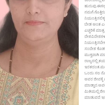
ಕಾಲೇಜಿನಲ್ಲಿ 
ಹುರುಪು.ಈಗಲ
ನಮಗೆ ಗೊತ್ತಿರ
ನಿಯಂತ್ರಿಸಲಿ
ಬೇಡ ಅಂತ ಎಲ್
ಎಚ್ಚರಿಕೆ ಮಾ
ದೇಶವಿದೇಶಗಳ ನ
ನಿಯಂತ್ರಿಸಬೇ
ಸಂದೇಶ ಕೊಡತಾ
ಮುಕ್ತವಾಗಿ ಮ
ರಾಜ್ಯದಲ್ಲಿ 
ಇರತದಂತ.ಮದ್ಯ
ಒಂದು ಸಲ ನೋ
ಅವರ ಜೀವಕ್ಕೆ
ಮಾಡ್ತಾರ.ಅವರಲ
ಮಿತಿಯಲ್ಲಿ 
ಮಾಡುವದೆ ಇದಕ್