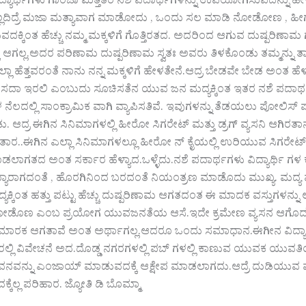
ವಿದ್ಯಾರ್ಥಿಗಳು ಗಾಂಜಾ ಮತ್ತಿತರ ನಶೆ ಪದಾರ್ಥಗಳನ್ನು ಉಪಯೋಗಿಸುವದನ್ನು ಹ
್ಲದಿದ್ರೆ ಮಜಾ ಮತ್ಯಾವಾಗ ಮಾಡೋದು , ಒಂದು ಸಲ ಮಾಡಿ ನೋಡೋಣ , ಹೀಗ
ುವದಕ್ಕಿಂತ ಹೆಚ್ಚು ನಮ್ಮ ಮಕ್ಕಳಿಗೆ ಗೊತ್ತಿರತದ. ಅದರಿಂದ ಆಗುವ ದುಷ್ಪರಿಣಾ
ಕ್ಕ ಆಗಲ್ಲ.ಅದರ ಪರಿಣಾಮ ದುಷ್ಪರಿಣಾಮ ಸ್ವತಃ ಅವರು ತಿಳಕೊಂಡು ತಮ್ಮನ್ನ
ಲಾ ಹೆತ್ತವರಂತೆ ನಾನು ನನ್ನ ಮಕ್ಕಳಿಗೆ ಹೇಳತೇನೆ.ಆದ್ರ ಬೇಡವೇ ಬೇಡ ಅಂತ ಹ
ತ್ರ ಸದಾ ಇರಲಿ ಎಂಬುದು ಸೂಚಿಸತೆನ ಯುವ ಜನ ಮದ್ಯಕ್ಕಿಂತ ಇತರ ನಶೆ ಪ
ೆಲದಲ್ಲಿ ಸಾಂಕ್ರಾಮಿಕ ವಾಗಿ ವ್ಯಾಪಿಸತಿವೆ. ಇವುಗಳನ್ನು ತೆಡಯಲು ಪೋಲಿಸ್ ಪಡೆ
ಕು. ಆದ್ರ ಈಗಿನ ಸಿನಿಮಾಗಳಲ್ಲಿ ಹೀರೋ ಸಿಗರೇಟ್ ಮತ್ತು ಡ್ರಗ್‌ ವ್ಯಸನಿ ಆ
ರ..ಈಗಿನ ಎಲ್ಲಾ ಸಿನಿಮಾಗಳಲ್ಲೂ ಹೀರೋ ನ್ ಕೈಯಲ್ಲಿ ಉರಿಯುವ ಸಿಗರೇಟ್ ಇ
ಾಡಲಾಗತದ ಅಂತ ಸರ್ಕಾರ ಹೆಳ್ಯಾದ.ಒಳ್ಳೆದು.ನಶೆ ಪದಾರ್ಥಗಳು ವಿದ್ಯಾರ್ಥಿ ಗ
ತಯ್ಯಾರಾಗದಂತೆ , ಹೊರಗಿನಿಂದ ಬರದಂತೆ ನಿಯಂತ್ರಣ ಮಾಡೊದು ಮುಖ್ಯ. ಮದ್ಯ 
ಕ್ಕಿಂತ ಹತ್ತು ಪಟ್ಟು ಹೆಚ್ಚು ದುಷ್ಪರಿಣಾಮ ಆಗತದಂತ ಈ ಮಾದಕ ವಸ್ತುಗಳನ್ನ
ಡೊಣ ಎಂಬ ಪ್ರಯೋಗ ಯುವಜನತೆಯ ಆಸೆ.ಇದೇ ಕ್ರಮೇಣ ವ್ಯಸನ ಆಗೊದು ದುರ
 ಮಾರಕ ಆಗತಾವೆ ಅಂತ ಅರ್ಥಾಗಲ್ಲ.ಆದರೂ ಒಂದು ಸಮಾಧಾನ.ಈಗೀನ ವಿದ್ಯಾರ್ಥಿಗ
್ಲಿ ವಿವೇಚನೆ ಅದ.ದೊಡ್ಡ ನಗರಗಳಲ್ಲಿ ಪಬ್ ಗಳಲ್ಲಿ ಕಾಣುವ ಯುವಕ ಯುವತಿಯರೆ
ಜೀವನವನ್ನು ಎಂಜಾಯ್ ಮಾಡುವದಕ್ಕೆ ಆಕ್ಷೇಪ ಮಾಡಲಾಗದು.ಆದ್ರೆ ದುಡಿಯು
ಕೆಲ್ಲ ಪರಿಹಾರ. ಜ್ಯೋತಿ ಡಿ ಬೊಮ್ಮಾ