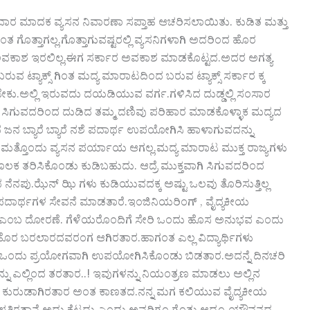
ಾರ ಮಾದಕ ವ್ಯಸನ ನಿವಾರಣಾ ಸಪ್ತಾಹ ಆಚರಿಸಲಾಯಿತು. ಕುಡಿತ ಮತ್ತು
ಗೊತ್ತಾಗಲ್ಲ.ಗೊತ್ತಾಗುವಷ್ಟರಲ್ಲಿ ವ್ಯಸನಿಗಳಾಗಿ ಅದರಿಂದ ಹೊರ
ಕ್ಕ ಅವಕಾಶ ಇರಲಿಲ್ಲ.ಈಗ ಸರ್ಕಾರ ಅವಕಾಶ ಮಾಡಕೊಟ್ಟದ.ಅದರ ಅಗತ್ಯ
ುವ ಟ್ಯಾಕ್ಸ್ ಗಿಂತ ಮದ್ಯ ಮಾರಾಟದಿಂದ ಬರುವ ಟ್ಯಾಕ್ಸ್ ಸರ್ಕಾರ ಕ್ಕ
ಲ್ಲಿ ಇರುವದು ದಯಡಿಯುವ ವರ್ಗ.ಗಳಿಸಿದ ದುಡ್ಡಲ್ಲಿ ಸಂಸಾರ
ಸಿಗುವದರಿಂದ ದುಡಿದ ತಮ್ಮ ದಣಿವು ಪರಿಹಾರ ಮಾಡಕೊಳ್ಳಾಕ ಮದ್ಯದ
 ಜನ ಬ್ಯಾರೆ ಬ್ಯಾರೆ ನಶೆ ಪದಾರ್ಥ ಉಪಯೋಗಿಸಿ ಹಾಳಾಗುವದನ್ನು
ಮತ್ತೊಂದು ವ್ಯಸನ ಪರ್ಯಾಯ ಆಗಲ್ಲ.ಮದ್ಯ ಮಾರಾಟ ಮುಕ್ತ ರಾಜ್ಯಗಳು
ಕ ತರಿಸಿಕೊಂಡು ಕುಡಿಬಹುದು. ಆದ್ರೆ ಮುಕ್ತವಾಗಿ ಸಿಗುವದರಿಂದ
ನೆನಪು.ಝೆನ್ ಝಿ ಗಳು ಕುಡಿಯುವದಕ್ಕ ಅಷ್ಟು ಒಲವು ತೊರಿಸುತ್ತಿಲ್ಲ
ದಕ ಪದಾರ್ಥಗಳ ಸೇವನೆ ಮಾಡತಾರೆ.ಇಂಜಿನಿಯರಿಂಗ್ , ವೈದ್ಯಕೀಯ
 ನಡಿತದ ಎಂಬ ದೋರಣೆ. ಗೆಳೆಯರೊಂದಿಗೆ ಸೇರಿ ಒಂದು ಹೊಸ ಅನುಭವ ಎಂದು
ರ ಬರಲಾರದವರಂಗ ಆಗಿರತಾರ.ಹಾಗಂತ ಎಲ್ಲ ವಿದ್ಯಾರ್ಥಿಗಳು
ನ್ನು ಒಂದು ಪ್ರಯೋಗವಾಗಿ ಉಪಯೋಗಿಸಿಕೊಂಡು ಬಿಡತಾರ.ಅದನ್ನೆ ದಿನಚರಿ
ನು ಎಲ್ಲಿಂದ ತರತಾರ..! ಇವುಗಳನ್ನು ನಿಯಂತ್ರಣ ಮಾಡಲು ಅಲ್ಲಿನ
ಕ ಅವರು ಕುರುಡಾಗಿರತಾರ ಅಂತ ಕಾಣತದ.ನನ್ನ ಮಗ ಕಲಿಯುವ ವೈದ್ಯಕೀಯ