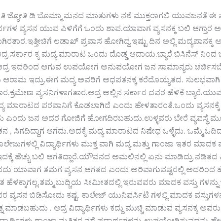
 ಜ್ಯೋತಿ ಡಿ ಬೊಮ್ಮಾ ಮನದ ಮಾತುಗಳು ನಶೆ ಮುಕ್ತರಾಗಲಿ ಯುವಜನತೆ ಈ ವ
ಗಳ ವ್ಯಸನ ಯುವ ಪಿಳಿಗೆಗೆ ಒಂದು ಶಾಪ.ಯಾವಾಗ ವ್ಯಸನಕ್ಕ ಬಲಿ ಆಗ್ತಾರ ಅಂತ 
ರತಾರ.ಇತ್ತೀಚಿಗೆ ಲಡಾಖ್ ಪ್ರವಾಸ ಹೋಗಿದ್ಧ.ಇಷ್ಟು ದಿನ ಅಲ್ಲಿ ಮದ್ಯಪಾನ
ಆದ್ರ ಸರ್ಕಾರ ಕ್ಕ ಮದ್ಯ ಮಾರಾಟ ಒಂದು ದೊಡ್ಡ ಆದಾಯ.ಬ್ಯಾರೆ ಬಿಸಿನೆಸ್ ನಿಂದ ಬರ
ರ ಇದರಿಂದ ಆಗುವ ಉಪಯೋಗ ಅನುಪಯೋಗ ಜನ ಸಾಮಾನ್ಯರು ಚರ್ಚಿಸಬೇಕು.ಅ
ರಾಮ ಇದ್ರು.ಈಗ ಮದ್ಯ ಅವರಿಗೆ ಅಧಪತನಕ್ಕ ಕರೆದೊಯ್ಯತದ. ಸುಲಭವಾಗಿ 
ಕ್ರಮೇಣ ವ್ಯಸನಿಗಳಾಗತಾರ.ಆದ್ರ ಅಲ್ಲಿನ ಸರ್ಕಾರ ದವರ ಹೆಳಿಕೆ ಬ್ಯಾರೆ.ಯುವ
 ಮಾರಾಟದ ಪರವಾನಿಗೆ ಕೊಡಲಾಗಿದೆ ಎಂದು ಹೇಳತಾರಂತೆ.ಒಂದು ವ್ಯಸನಕ್ಕೆ 
ು ಎಂದು ಜನ ಅದರ ಗೋಜಿಗೆ ಹೋಗದಿರಬಹುದು.ಉಳ್ಳವರು ಬೇರೆ ವ್ಯವಸ್ಥೆ ಮೂಲ
 ಸಿಗದಿದ್ದಾಗ ಆಗದು.ಅದಕ್ಕೆ ಮದ್ಯ ಮಾರಾಟದ ನಿಷೇಧ ಒಳ್ಳೆದು. ಒಮ್ಮೆ ಓದಿದ 
ಕಾಲೇಜುಗಳಲ್ಲಿ ವಿದ್ಯಾರ್ಥಿಗಳು ಮುಕ್ತ ವಾಗಿ ಮದ್ಯ ಮತ್ತು ಗಾಂಜಾ ಇತರ ಮಾ
ಳೆ ಇದಕ್ಕೆ ಹೆಚ್ಚು ಬಲಿ ಆಗತಿದ್ದಾರೆ.ಯೌವನದ ಅಮಲಿನಲ್ಲಿ ಏನು ಮಾಡಿದ್ರು
ದು ಯಾವಾಗ ತಮಗ ವ್ಯಸನ ಆಗತದ ಎಂದು ಅರಿವಾಗುವಷ್ಟರಲ್ಲಿ ಅದರಿಂದ ಹೊ
ಂತ ಹೆಳಕ್ಕಾಗಲ್ಲ.ತಮ್ಮ ಬುದ್ಚಿಯ ಸೀಮೀತದಲ್ಲಿ ಇರುವವರು ಮಾದಕ ವಸ್ತು ಗಳ
ವ್ಯಸನ ಬಿಡಿಸೋದು ಕಷ್ಟ. ಕಾಲೇಜ್ ಯುನಿವರ್ಸಿಟಿ ಗಳಲ್ಲಿ ಮಾದಕ ವಸ್ತುಗಳನ್
ಯತ್ನ ಮಾಡಬಹುದು . ಆದ್ರ ವಿದ್ಯಾರ್ಥಿಗಳು ಕದ್ದು ಮುಚ್ಚಿ ಮಾಡುವ ವ್ಯಸನಕ್