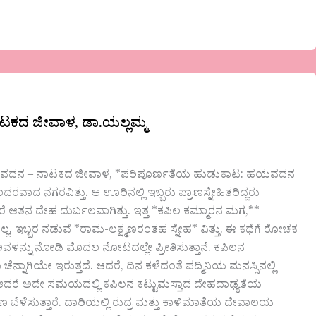
ಟಕದ ಜೀವಾಳ, ಡಾ.ಯಲ್ಲಮ್ಮ
ರ ಹಯವದನ – ನಾಟಕದ ಜೀವಾಳ, *ಪರಿಪೂರ್ಣತೆಯ ಹುಡುಕಾಟ: ಹಯವದನ
ದ ನಗರವಿತ್ತು. ಆ ಊರಿನಲ್ಲಿ ಇಬ್ಬರು ಪ್ರಾಣಸ್ನೇಹಿತರಿದ್ದರು –
ರೆ ಆತನ ದೇಹ ದುರ್ಬಲವಾಗಿತ್ತು. ಇತ್ತ *ಕಪಿಲ ಕಮ್ಮಾರನ ಮಗ,**
ಿಲ್ಲ. ಇಬ್ಬರ ನಡುವೆ *ರಾಮ-ಲಕ್ಷ್ಮಣರಂತಹ ಸ್ನೇಹ* ವಿತ್ತು. ಈ ಕಥೆಗೆ ರೋಚಕ
ಅವಳನ್ನು ನೋಡಿ ಮೊದಲ ನೋಟದಲ್ಲೇ ಪ್ರೀತಿಸುತ್ತಾನೆ. ಕಪಿಲನ
್ನಾಗಿಯೇ ಇರುತ್ತದೆ. ಆದರೆ, ದಿನ ಕಳೆದಂತೆ ಪದ್ಮಿನಿಯ ಮನಸ್ಸಿನಲ್ಲಿ
್ಟ, ಆದರೆ ಅದೇ ಸಮಯದಲ್ಲಿ ಕಪಿಲನ ಕಟ್ಟುಮಸ್ತಾದ ದೇಹದಾಢ್ಯತೆಯ
ಯಾಣ ಬೆಳೆಸುತ್ತಾರೆ. ದಾರಿಯಲ್ಲಿ ರುದ್ರ ಮತ್ತು ಕಾಳಿಮಾತೆಯ ದೇವಾಲಯ