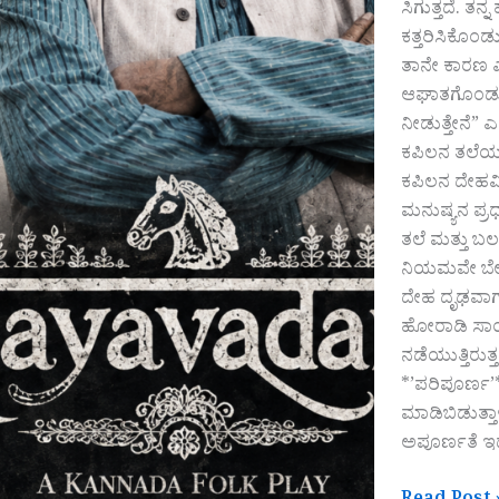
ಸಿಗುತ್ತದೆ. ತ
ಕತ್ತರಿಸಿಕೊಂ
ತಾನೇ ಕಾರಣ ಎ
ಆಘಾತಗೊಂಡು ತ
ನೀಡುತ್ತೇನೆ” 
ಕಪಿಲನ ತಲೆಯನ್
ಕಪಿಲನ ದೇಹವಿ
ಮನುಷ್ಯನ ಪ್ರ
ತಲೆ ಮತ್ತು ಬ
ನಿಯಮವೇ ಬೇರೆ 
ದೇಹ ದೃಢವಾಗು
ಹೋರಾಡಿ ಸಾಯು
ನಡೆಯುತ್ತಿರುತ
*’ಪರಿಪೂರ್ಣ’
ಮಾಡಿಬಿಡುತ್ತಾ
ಅಪೂರ್ಣತೆ 