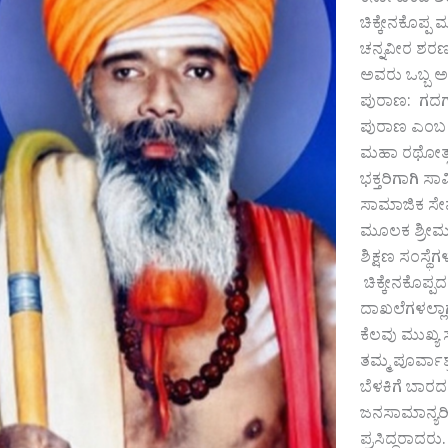
ಕರ್ನಾಟಕದ ಶರ
ಚಿಕ್ಕೇನಕೊಪ್ಪ
ಚನ್ನವೀರ ಶರಣ
ಅವರು ಒಬ್ಬ ಅ
ಪುರಾಣ: ಗದಗದ
ಪುರಾಣ ಎಂಬ ಕೃತ
ಮಹಾ ರಥೋತ್ಸವ
ಭಕ್ತರಿಗಾಗಿ ಸ
ಸಾಮಾಜಿಕ ಸೇವೆ
ಮೂಲಕ ಶ್ರೀಮಠ
ಶಿಕ್ಷಣ ಸಂಸ್
ಚಿಕ್ಕೇನಕೊಪ್
ದಾಖಲೆಗಳಲ್ಲಾ
ಕೆಲವು ಮುಖ್
ತಮ್ಮ ಪೂರ್ವಾಶ
ಬೆಳಕಿಗೆ ಬಾರದ
ಜನಸಾಮಾನ್ಯರಿ
ಪ್ರಸಿದ್ಧರಾದರ