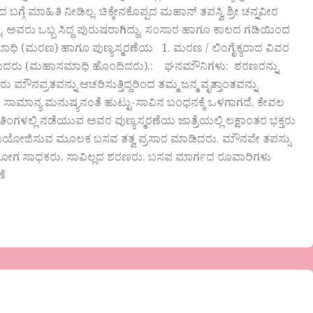
 ಮಾಹಿತಿ ನೀಡಿಲ್ಲ. ಚಿಕ್ಕೇನಕೊಪ್ಪದ ಮಹಾನ್ ತಪಸ್ವಿ ಶ್ರೀ ಚನ್ನವೀರ
ಲ. ಅವರು ಒಬ್ಬ ಸಿದ್ಧ ಪುರುಷರಾಗಿದ್ದು, ಸಂಸಾರ ಹಾಗೂ ಕಾಲದ ಗಡಿಯಿಂದ
ಮಾಧಿ (ಮರಣ) ಹಾಗೂ ಪುಣ್ಯಸ್ಮರಣೆಯ 1. ಮರಣ / ಲಿಂಗೈಕ್ಯರಾದ ವಿವರ
ಗೈಕ್ಯರಾದರು (ಮಹಾಸಮಾಧಿ ಹೊಂದಿದರು).: ಘನಮೌನಿಗಳು: ಶರಣರನ್ನು
ೌನವ್ರತವನ್ನು ಆಚರಿಸುತ್ತಿದ್ದರಿಂದ ತಮ್ಮ ಜನ್ಮ ವೃತ್ತಾಂತವನ್ನು
ಸಾಮಾನ್ಯ ಮನುಷ್ಯನಂತೆ ಹುಟ್ಟು-ಸಾವಿನ ಬಂಧನಕ್ಕೆ ಒಳಗಾಗದೆ, ಕೇವಲ
 ತಿಂಗಳಲ್ಲಿ ನಡೆಯುವ ಅವರ ಪುಣ್ಯಸ್ಮರಣೆಯ ಜಾತ್ರೆಯಲ್ಲಿ ಲಕ್ಷಾಂತರ ಭಕ್ತರು
 ನಿಯೋಜಿಸುವ ಮೂಲಕ ಬಸವ ತತ್ವ ಪ್ರಸಾರ ಮಾಡಿದರು. ಮೌನವೇ ತಪಸ್ಸು
್ಠ ಶಿವಯೋಗ ಸಾಧಕರು. ಸಾವಿಲ್ಲದ ಶರಣರು. ಬಸವ ಮಾರ್ಗದ ರೂವಾರಿಗಳು
ಣೆ