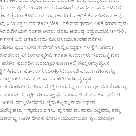
ೇಳತಿರತಾನೆ.ಅದು ಕೆಟ್ಟದ್ದು ಎಂದು ಅವರಿಗೂ ಗೊತ್ತು.ಆದ್ರೂ ಯೌವನದ
ೆ ಒಂದು ಪ್ರಯೋಗವಾಗಿ ಶುರುಮಾಡತಾರೆ. ಮಾದಕ ಪದಾರ್ಥಗಳ ಬಗ್ಗೆ
ಮ ಗಳ ಬಗ್ಗೆಯೂ ತಿಳಿದಿರತದ.ನಾವು ಅವರಿಗೆ ಎಚ್ಚರಿಕೆ ಕೊಡಬಹುದು.ಆದ್ರ
ು ತಾವು ನಿಯಂತ್ರಣ ಮಾಡಕೊಳ್ಳಬೇಕು. ನಶೆ ಪದಾರ್ಥಗಳ ಬಳಕೆ ಮಾಡುವುದು
ೆಳಲಾರೆ.ಗೆಳೆಯರ ಸಂಗಡ ಅವರು ಬೆರೆತು ಅವರಿಷ್ಟ ಇದ್ರೆ ಉಪಯೋಗಿಸಲಿ ,
ದಾರ್ಥ ಗಳಿಗೆ ಬಲಿ ಆಗತಿರೋದು ಶೋಚನೀಯ.ಇಂತಹ ನಶೆಗಳು
ಗಳು ಶ್ರಮಿಸಬೇಕು.ಕಾಲೇಜ್ ಗಳಲ್ಲಿ ವಿದ್ಯಾರ್ಥಿ ಗಳ ಕೈಗೆ ಸಿಗದಂಗ
ಗಿರತಾನ.ಅವನನ್ನು ಹೀರೋ ಅನ್ನತೀವಿ.ಇಂತಹ ಹೀರೋಗಳು ಸಮಾಜಕ್ಕ ಏನು
ರತದ. ಮುಂದಿನ ಎರಡ್ಮೂರು ವರ್ಷಗಳಲ್ಲಿ ನಮ್ಮ ರಾಜ್ಯ ವ್ಯಸನ
ಳ ಕೈಗೆ ಸಿಗದಂಗ ಮೊದಲು ನಿಯಂತ್ರಿಸಬೇಕು.ನಶೆ ಪದಾರ್ಥಗಳು ನಮ್ಮ
ಮತ್ತು ಇತರ ಮಾದಕ ಪದಾರ್ಥ ಗಳಲ್ಲಿ ಬಹಳ ವ್ಯತ್ಯಾಸ
ು ಉಪಯೋಗಿಸುವ ದರಿಂದ.ಗೊತ್ತಿರಲಾರದವ್ರು ಯಾರೂ ಇಲ್ಲ ಈಗ.ಗೊತ್ತಿದ್ರೂ
ಂತ. ವಿದ್ಯಾರ್ಥಿಗಳು ಜಸ್ಟ್ ಫನ್ ಎಂದು ಶುರುಮಾಡುವ ನಶೆಗಳು
ಳು ತಮ್ಮ ಜೀವನದ ಒಳ್ಳೆದು ಕೆಟ್ಟದ್ದು ತಾವೇ ನಿರ್ಧರ
ಲ್ಲ ಹೆಚ್ಚಾಗಿ ಸ್ವಾವಲಂಬಿ ಗಳು. ವ್ಯಸನದ ಪರಿಣಾಮ ಬಲ್ಲವರು, ತಮ್ಮ
ವ ವರ್ಗದ ವ್ಯಸನಿಗಳ ಜೀವನ ಶೋಚನೀಯ.ಮಾದಕವಸ್ತು ನಿಯಂತ್ರಣ