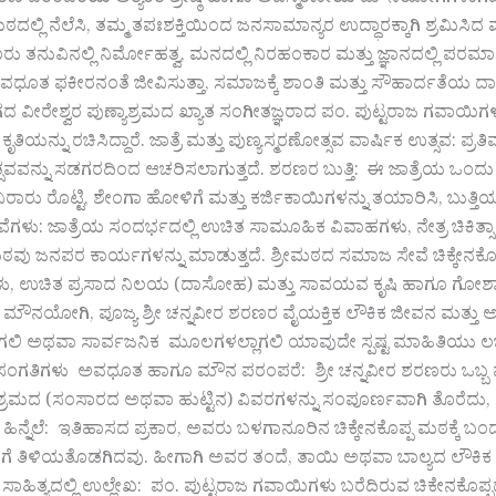
ಣ ಪರಂಪರೆಯ ಅತ್ಯಂತ ಶ್ರೇಷ್ಠ ಹಾಗೂ ಅವಿಸ್ಮರಣೀಯ ಮೌನಯೋಗಿಗಳಾಗಿದ್ದಾ
 ಮಠದಲ್ಲಿ ನೆಲೆಸಿ, ತಮ್ಮ ತಪಃಶಕ್ತಿಯಿಂದ ಜನಸಾಮಾನ್ಯರ ಉದ್ಧಾರಕ್ಕಾಗಿ ಶ್ರಮಿಸಿ
ರು ತನುವಿನಲ್ಲಿ ನಿರ್ಮೋಹತ್ವ, ಮನದಲ್ಲಿ ನಿರಹಂಕಾರ ಮತ್ತು ಜ್ಞಾನದಲ್ಲಿ
ವಧೂತ ಫಕೀರನಂತೆ ಜೀವಿಸುತ್ತಾ, ಸಮಾಜಕ್ಕೆ ಶಾಂತಿ ಮತ್ತು ಸೌಹಾರ್ದತೆಯ ದಾ
 ವೀರೇಶ್ವರ ಪುಣ್ಯಾಶ್ರಮದ ಖ್ಯಾತ ಸಂಗೀತಜ್ಞರಾದ ಪಂ. ಪುಟ್ಟರಾಜ ಗವಾಯಿಗಳ
ಿಯನ್ನು ರಚಿಸಿದ್ದಾರೆ. ಜಾತ್ರೆ ಮತ್ತು ಪುಣ್ಯಸ್ಮರಣೋತ್ಸವ ವಾರ್ಷಿಕ ಉತ್ಸವ: ಪ್
ವನ್ನು ಸಡಗರದಿಂದ ಆಚರಿಸಲಾಗುತ್ತದೆ. ಶರಣರ ಬುತ್ತಿ: ಈ ಜಾತ್ರೆಯ ಒಂದು ವ
ಾವಿರಾರು ರೊಟ್ಟಿ, ಶೇಂಗಾ ಹೋಳಿಗೆ ಮತ್ತು ಕರ್ಜಿಕಾಯಿಗಳನ್ನು ತಯಾರಿಸಿ, ಬುತ್
ಗಳು: ಜಾತ್ರೆಯ ಸಂದರ್ಭದಲ್ಲಿ ಉಚಿತ ಸಾಮೂಹಿಕ ವಿವಾಹಗಳು, ನೇತ್ರ ಚಿಕಿತ್ಸಾ 
ವು ಜನಪರ ಕಾರ್ಯಗಳನ್ನು ಮಾಡುತ್ತದೆ. ಶ್ರೀಮಠದ ಸಮಾಜ ಸೇವೆ ಚಿಕ್ಕೇನಕೊಪ
ಥೆಗಳು, ಉಚಿತ ಪ್ರಸಾದ ನಿಲಯ (ದಾಸೋಹ) ಮತ್ತು ಸಾವಯವ ಕೃಷಿ ಹಾಗೂ ಗೋಶಾ
ಪದ ಮೌನಯೋಗಿ, ಪೂಜ್ಯ ಶ್ರೀ ಚನ್ನವೀರ ಶರಣರ ವೈಯಕ್ತಿಕ ಲೌಕಿಕ ಜೀವನ ಮತ್
ಗಲಿ ಅಥವಾ ಸಾರ್ವಜನಿಕ ಮೂಲಗಳಲ್ಲಾಗಲಿ ಯಾವುದೇ ಸ್ಪಷ್ಟ ಮಾಹಿತಿಯು ಲಭ್ಯವ
ಯ ಸಂಗತಿಗಳು ಅವಧೂತ ಹಾಗೂ ಮೌನ ಪರಂಪರೆ: ಶ್ರೀ ಚನ್ನವೀರ ಶರಣರು ಒಬ
್ರಮದ (ಸಂಸಾರದ ಅಥವಾ ಹುಟ್ಟಿನ) ವಿವರಗಳನ್ನು ಸಂಪೂರ್ಣವಾಗಿ ತೊರೆದು, ಕೇವಲ 
 ಹಿನ್ನೆಲೆ: ಇತಿಹಾಸದ ಪ್ರಕಾರ, ಅವರು ಬಳಗಾನೂರಿನ ಚಿಕ್ಕೇನಕೊಪ್ಪ ಮಠಕ್ಕೆ ಬ
ಗೆ ತಿಳಿಯತೊಡಗಿದವು. ಹೀಗಾಗಿ ಅವರ ತಂದೆ, ತಾಯಿ ಅಥವಾ ಬಾಲ್ಯದ ಲೌಕಿಕ
ು. ಸಾಹಿತ್ಯದಲ್ಲಿ ಉಲ್ಲೇಖ: ಪಂ. ಪುಟ್ಟರಾಜ ಗವಾಯಿಗಳು ಬರೆದಿರುವ ಚಿಕೇನಕೊಪ