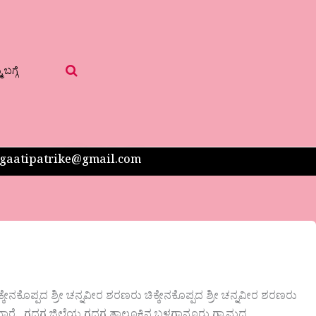
 ಬಗ್ಗೆ
 sangaatipatrike@gmail.com
ನಕೊಪ್ಪದ ಶ್ರೀ ಚನ್ನವೀರ ಶರಣರು ಚಿಕ್ಕೇನಕೊಪ್ಪದ ಶ್ರೀ ಚನ್ನವೀರ ಶರಣರು