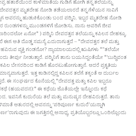
ತ, ತೀವ್ರ ಹತಾಶೆಯಿಂದ ಕಾಳಿಮಾತೆಯ ಗುಡಿಗೆ ಹೋಗಿ ತನ್ನ ತಲೆಯನ್ನು
ಿಲ, ದೇವದತ್ತನ ಮೃತದೇಹ ನೋಡಿ ತಡೆಯಲಾರದೆ ತನ್ನ ಗೆಳೆಯನ ಸಾವಿಗೆ
್ದಾಗ ಅವರನ್ನು ಹುಡುಕಿಕೊಂಡು ಬಂದ ಪದ್ಮಿನಿ, ಇಬ್ಬರ ಮೃತದೇಹ ನೋಡಿ
“ಅವರ ರುಂಡಗಳನ್ನು ಮುಂಡಗಳಿಗೆ ಜೋಡಿಸು, ನಾನು ಅವರಿಗೆ ಜೀವ
ಕಾರಣದಿಂದಲೋ ಏನೋ* ) ಪದ್ಮಿನಿ ದೇವದತ್ತನ ತಲೆಯನ್ನು ಕಪಿಲನ ದೇಹಕ್ಕೂ,
ೆ ಈಗ ಅತಿ ದೊಡ್ಡ ಸಮಸ್ಯೆ ಎದುರಾಗುತ್ತದೆ – *ದೇವದತ್ತನ ತಲೆ ಮತ್ತು
ದೇಹವಿರುವ ವ್ಯಕ್ತಿ ಗಂಡನೋ? ನ್ಯಾಯಾಲಯದಲ್ಲಿ ಋಷಿಗಳು *”ತಲೆಯೇ
ೀರ್ಪು ನೀಡುತ್ತಾರೆ. ಪದ್ಮಿನಿಗೆ ತಾನು ಬಯಸಿದ್ದಂತೆಯೇ *’ಬುದ್ಧಿವಂತ
 ಕಪಿಲ ಬೇಸರದಿಂದ ಕಾಡಿಗೆ ಹೊರಟುಹೋಗುತ್ತಾನೆ. ಆದರೆ ಪ್ರಕೃತಿಯ
ಯವಾಗುತ್ತದೆ. ಇತ್ತ ಕಾಡಿನಲ್ಲಿದ್ದ ಕಪಿಲನ ತಲೆಗೆ ತಕ್ಕಂತೆ ಆ ದುರ್ಬಲ
ತದೆ. ಈ ಸಂಘರ್ಷದ ಕೊನೆಯಲ್ಲಿ *ದೇವದತ್ತ ಮತ್ತು ಕಪಿಲ ಇಬ್ಬರೂ
ಪಕಥೆ (ಹಯವದನ):* ಈ ಕಥೆಯ ಜೊತೆಯಲ್ಲೇ ಇನ್ನೊಂದು ಕಥೆ
ಿಂದ, ಇವನಿಗೆ ಕುದುರೆಯ ತಲೆ ಮತ್ತು ಮನುಷ್ಯನ ದೇಹವಿರುತ್ತದೆ. ತಾನು
ಮಾತೆ ಆತುರದಲ್ಲಿ ಅವನನ್ನು ‘ಪರಿಪೂರ್ಣ ಕುದುರೆ’ಯನ್ನಾಗಿ
ಣ’ರಾಗುವುದು ಈ ಜಗತ್ತಿನಲ್ಲಿ ಅಸಾಧ್ಯ, ಪ್ರತಿಯೊಬ್ಬರಲ್ಲೂ ಒಂದಿಲ್ಲೊಂದು
್ವ. ಡಾ. ಯಲ್ಲಮ್ಮ ಕೆ.