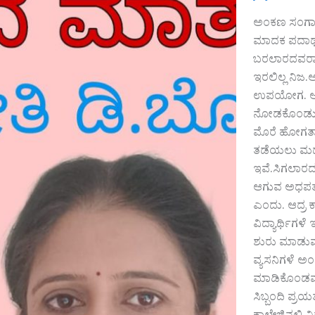
ಅಂಕಣ ಸಂಗಾತಿ
ಮಾದಕ ಪದಾರ್ಥ
ಬರಲಾರದವರಾಗಿ
ಇರಲಿಲ್ಲ ನಿಜ.
ಉಪಯೋಗ. ಆದ್
ನೋಡಕೊಂಡು ಆ
ಮೊರೆ ಹೋಗತಾರ.
ತಡೆಯಲು ಮದ್ಯ
ಇವೆ.ಸಿಗಲಾರದ
ಆಗುವ ಅಧಪತನ ,
ಎಂದು. ಆದ್ರ 
ವಿದ್ಯಾರ್ಥಿಗ
ಶುರು ಮಾಡುವ
ವ್ಯಸನಿಗಳೆ ಅ
ಮಾಡಿಕೊಂಡವರ 
ಸಿಬ್ಬಂದಿ ಪ್ರ