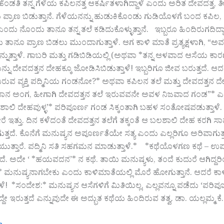
ನ್ನ ಹೆಂಡತಿ ತನ್ನ ಗೆಳೆಯ ಕಪಿಲನತ್ತ ಆಕರ್ಷಿತಳಾಗಿದ್ದಾಳೆ ಎಂದು ಅರಿತ ದೇವದತ್
ಡು ಪ್ರಾಣ ಬಿಡುತ್ತಾನೆ. ಗೆಳೆಯನನ್ನು ಹುಡುಕಿಕೊಂಡು ಗುಡಿಯೊಳಗೆ ಬಂದ ಕಪ
ಂದು ನೊಂದು ತಾನೂ ತನ್ನ ತಲೆ ಕಡಿದುಕೊಳ್ಳುತ್ತಾನೆ. ಇಬ್ಬರೂ ಹಿಂದಿರುಗದಿದ
ಾನೂ ಪ್ರಾಣ ಬಿಡಲು ಮುಂದಾಗುತ್ತಾಳೆ. ಆಗ ಕಾಳಿ ಮಾತೆ ಪ್ರತ್ಯಕ್ಷಳಾಗಿ, 
ಎನ್ನುತ್ತಾಳೆ. ಗಾಬರಿ ಮತ್ತು ಗಡಿಬಿಡಿಯಲ್ಲಿ (ಅಥವಾ *ತನ್ನ ಆಳವಾದ ಆಸೆಯ 
ನು ದೇವದತ್ತನ ದೇಹಕ್ಕೂ ಜೋಡಿಸಿಬಿಡುತ್ತಾಳೆ! ಇಬ್ಬರಿಗೂ ಜೀವ ಬರುತ್ತದೆ. ಆದರ
ರುವ ವ್ಯಕ್ತಿ ಪದ್ಮಿನಿಯ ಗಂಡನೋ?* ಅಥವಾ ಕಪಿಲನ ತಲೆ ಮತ್ತು ದೇವದತ್ತನ 
ಧಾನ ಅಂಗ, ಹೀಗಾಗಿ ದೇವದತ್ತನ ತಲೆ ಇರುವವನೇ ಅವಳ ನಿಜವಾದ ಗಂಡ”* ಎಂದು ತ
ಲಶಾಲಿ ದೇಹವುಳ್ಳ’* ಪರಿಪೂರ್ಣ ಗಂಡ ಸಿಕ್ಕಂತಾಗಿ ಬಹಳ ಸಂತೋಷಪಡುತ್ತಾಳೆ.
ಇತ್ತು. ದಿನ ಕಳೆದಂತೆ ದೇವದತ್ತನ ತಲೆಗೆ ತಕ್ಕಂತೆ ಆ ಬಲಶಾಲಿ ದೇಹ ಕರಗಿ ಸಾಮಾನ್
ತ್ತದೆ. ಕೊನೆಗೆ ಮನುಷ್ಯನ ಅಪೂರ್ಣತೆಯೇ ಸತ್ಯ ಎಂದು ಎಲ್ಲರಿಗೂ ಅರಿವಾಗುತ್
ತ್ತಾರೆ. ಪದ್ಮಿನಿ ಸತಿ ಸಹಗಮನ ಮಾಡುತ್ತಾಳೆ.* *ಕಥೆಯೊಳಗಣ ಕಥೆ – ಉ
್ತದೆ. ಅದೇ ‘ *ಹಯವದನ’* ನ ಕಥೆ. ತಾಯಿ ಮನುಷ್ಯಳು, ತಂದೆ ಕುದುರೆ ಆಗಿದ್ದರ
* ಮನುಷ್ಯನಾಗಬೇಕು ಎಂದು ಕಾಳಿಮಾತೆಯಲ್ಲಿ ಮೊರೆ ಹೋಗುತ್ತಾನೆ. ಆದರೆ ಕಾಳಿ
ಳೆ! *ಸಂದೇಶ:* ಮನುಷ್ಯನ ಆಸೆಗಳಿಗೆ ಮಿತಿಯಿಲ್ಲ, ಎಲ್ಲವನ್ನೂ ಪಡೆದು ‘ಪರಿಪೂರ್
ಇದ್ದೇ ಇರುತ್ತದೆ ಎನ್ನುವುದೇ ಈ ಅದ್ಭುತ ಕಥೆಯ ಹಿಂದಿರುವ ತತ