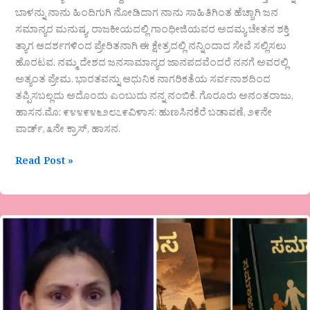
ಬಾಳನ್ನು ನಾನು ಹಿಂದಿಗುಗಿ ನೋಡಿದಾಗ ನಾನು ಸಾಹಿತಿಗಿಂತ ಹೆಚ್ಚಾಗಿ ಜನ
ಸಮಾನ್ಯರ ಮನುಷ್ಯ. ರಾಜಕೀಯದಲ್ಲಿ ಗಾಂಧೀಜಿಯವರ ಅದಮ್ಯ ಚೇತನ ಶಕ್ತಿ
ತ್ಯಾಗ ಆದರ್ಶಗಳಿಂದ ಪ್ರೇರಿತನಾಗಿ ಈ ಕ್ಷೇತ್ರದಲ್ಲಿ ನನ್ನಿಂದಾದ ಸೇವೆ ಸಲ್ಲಿಸಲು
ಹೊರಟವ. ನಮ್ಮ ದೇಶದ ಜನಸಾಮಾನ್ಯರ ಜಾನಪದವೆಂದರೆ ನನಗೆ ಅವರಲ್ಲಿ
ಅತ್ಯಂತ ಪ್ರೇಮ. ಭಾರತವನ್ನು ಆಧುನಿಕ ನಾಗರಿಕತೆಯ ಸರ್ವನಾಶದಿಂದ
ತಪ್ಪಿಸಬಲ್ಲದು ಅದೊಂದು ಎಂಬುದು ನನ್ನ ನಂಬಿಕೆ. ಗೊರೂರು ಅನಂತರಾಜು,
ಹಾಸನ.ಮೊ: ೯೪೪೯೪೬೨೮೭೯ವಿಳಾಸ: ಹುಣಸಿನಕೆರೆ ಬಡಾವಣೆ, ೨೯ನೇ
ವಾರ್ಡ್, ೩ನೇ ಕ್ರಾಸ್, ಹಾಸನ.
Read Post »
“ತಾಂತ್ರಿಕ
ಶಿಕ್ಷಣದ
ಭರಾಟೆಯಲ್ಲಿ
ಅನಾಥವಾಗುತ್ತಿರುವ
ಮಾನವೀಯ
ಶಾಸ್ತ್ರಗಳು..”