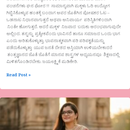
ವಂಚನೆಗಳು ಘನ ಘೋರ !! ಸಾಮಾನ್ಯವಾಗಿ ಮಕ್ಕಳು ಓದಿ ಉದ್ಯೋಗ
ಗಿಟ್ಟಿಸಿಕೊಳ್ಳುವ ಹಂತಕ್ಕೆ ಬಂದಾಗ ಅವರ ಜೊತೆಗಿನ ಪೋಷಕರ ಓಟ –
ಒಡನಾಟ ನಿಧಾನವಾಗುತ್ತದೆ ಅಥವಾ ಅನಿವಾರ್ಯ ಪರಿಸ್ಥಿತಿಗಳಿಂದಾಗಿ
ನಿಂತೇ ಹೋಗುತ್ತದೆ. ಆದರೆ ಮಕ್ಕಳ ನಿಜವಾದ ಬದುಕು ಆರಂಭವಾಗುವುದೇ
ಅಲ್ಲಿಂದ. ತನ್ನನ್ನು ಪ್ರತ್ಯೇಕವೆಂದು ಭಾವಿಸದೆ ತಾನೂ ಸಮಾಜದ ಒಂದು ಭಾಗ
ಎಂದು ಅರಿತುಕೊಳ್ಳುತ್ತಾ, ಭಾವನಾತ್ಮಕವಾಗಿ ಪರಿ ಪರಿಪಕ್ವತೆಯನ್ನು
ಪಡೆದುಕೊಳ್ಳುತ್ತಾ ಯುವ ಜನತೆ ದೇಶದ ಆಸ್ತಿಯಾಗಿ ಉಳಿಯಬೇಕಾದರೆ
ತಂತ್ರಜ್ಞಾನದ ಜೊತೆ ಜೊತೆಗೆ ಮಾನವ ಶಾಸ್ತ್ರಗಳ ಅಧ್ಯಯನವೂ ಶಿಕ್ಷಣದಲ್ಲಿ
ಮಿಳಿತಗೊಂಡಿರಬೇಕು. ಜಯಲಕ್ಷ್ಮಿ ಕೆ ಮಡಿಕೇರಿ.
Read Post »
ಕಲ್ಪನಾ
ಎಸ್‌
ಪಾಟೀಲ
ಅವರ
ಕವಿತೆ