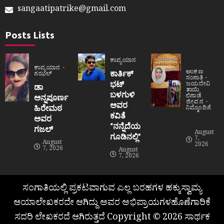
sangaatipatrike@gmail.com
Posts Lists
ಕಾವ್ಯಯಾನ
ಕಾವ್ಯಯಾನ
ಅಂಕಣ
ಕಾರ್ತಿಕ್
ಗಝಲ್
ಸಂಗಾತಿ
ಭಟ್
ಜಯದೇವಿ
ಡಾ
ತಾಯಿ
ಬಳಗುಳಿ
ಲಿಗಾಡೆ
ಅನ್ನಪೂರ್ಣ
ಜೀವನ
ಅವರ
ಹಿರೇಮಠ
ನಿಮ್ಮೊಂದಿಗೆ
ಕವಿತೆ
ಅವರ
“ನನ್ನೆದೆಯ
ಗಜಲ್
August
ಗೂಡಿನಲ್ಲಿ”
7,
August
2026
7, 2026
August
7, 2026
ಸಂಗಾತಿಯಲ್ಲಿ ಪ್ರಕಟವಾಗುವ ಎಲ್ಲ ಬರಹಗಳ ಹಕ್ಕುಸ್ವಾಮ್ಯ
ಆಯಾಲೇಖಕರದೇ ಆಗಿದ್ದು ಅವರ ಅಭಿಪ್ರಾಯಗಳಹೊಣೆಗಾರಿಕೆ
ಸದರಿ ಲೇಖಕರದೆ ಆಗಿರುತ್ತದೆ Copyright © 2026 ಸಾರ್ಥಕ