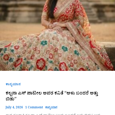
“ಅಳು
ಬಂದರೆ
ಅತ್ತು
ಬಿಡು”
ಕಾವ್ಯಯಾನ
ಕಲ್ಪನಾ ಎಸ್‌ ಪಾಟೀಲ ಅವರ ಕವಿತೆ “ಅಳು ಬಂದರೆ ಅತ್ತು
ಬಿಡು”
July 4, 2026
1 Comment
ಕಾವ್ಯಯಾನ