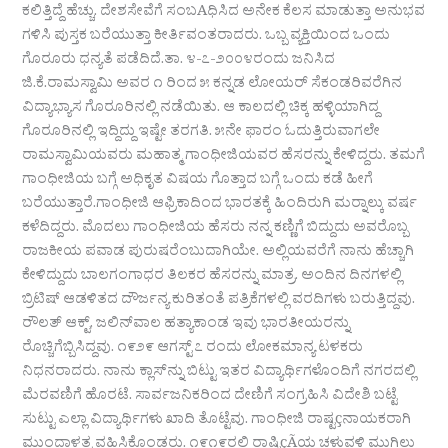
ಕಲಿತ್ತಿದ್ದೆ ಹೆಚ್ಚು. ದೇಶಸೇವೆಗೆ ಸಂಬAಧಿಸಿದ ಅನೇಕ ಕೆಲಸ ಮಾಡುತ್ತಾ ಅನುಭವ
ಗಳಿಸಿ ಪುಸ್ತಕ ಬರೆಯುತ್ತಾ ಕೀರ್ತಿವಂತರಾದರು. ಒಬ್ಬ ವ್ಯಕ್ತಿಯಿಂದ ಒಂದು
ಗೊರೂರು ಧನ್ಯತೆ ಪಡೆದಿದೆ.ತಾ. ೪-೭-೨೦೦೪ರಂದು ಜನಿಸಿದ
ಜಿ.ಕೆ.ರಾಮಸ್ವಾಮಿ ಅವರ ೧ ರಿಂದ ೫ ಕನ್ನಡ ಲೋಯರ್ ಸೆಕಂಡರಿವರೆಗಿನ
ವಿದ್ಯಾಭ್ಯಾಸ ಗೊರೂರಿನಲ್ಲಿ ನಡೆಯಿತು. ಆ ಕಾಲದಲ್ಲಿ ಚಿಕ್ಕ ಹಳ್ಳಿಯಾಗಿದ್ದ
ಗೊರೂರಿನಲ್ಲಿ ಇದ್ದಿದ್ದು ಇಷ್ಟೇ ತರಗತಿ. ೫ನೇ ಫಾರಂ ಓದುತ್ತಿರುವಾಗಲೇ
ರಾಮಸ್ವಾಮಿಯವರು ಮಹಾತ್ಮ ಗಾಂಧೀಜಿಯವರ ಹೆಸರನ್ನು ಕೇಳಿದ್ದರು. ತಮಗೆ
ಗಾಂಧೀಜಿಯ ಬಗ್ಗೆ ಅಧಿಕೃತ ವಿಷಯ ಗೊತ್ತಾದ ಬಗ್ಗೆ ಒಂದು ಕಡೆ ಹೀಗೆ
ಬರೆಯುತ್ತಾರೆ.ಗಾಂಧೀಜಿ ಆಫ್ರಿಕಾದಿಂದ ಭಾರತಕ್ಕೆ ಹಿಂದಿರುಗಿ ಮರ‍್ನಾಲ್ಕು ವರ್ಷ
ಕಳೆದಿದ್ದರು. ಮೊದಲು ಗಾಂಧೀಜಿಯ ಹೆಸರು ನನ್ನ ಕಣ್ಣಿಗೆ ಬಿದ್ದುದು ಅವರೊಬ್ಬ
ರಾಜಕೀಯ ಪವಾಡ ಪುರುಷರೆಂಬುದಾಗಿಯೇ. ಅಲ್ಲಿಯವರೆಗೆ ನಾನು ಹೆಚ್ಚಾಗಿ
ಕೇಳಿದ್ದುದು ಬಾಲಗಂಗಾಧರ ತಿಲಕರ ಹೆಸರನ್ನು ಮಾತ್ರ. ಅಂದಿನ ದಿನಗಳಲ್ಲಿ
ಬ್ರಿಟಿಷ್ ಆಡಳಿತದ ದೌರ್ಜನ್ಯ ಕುರಿತಂತೆ ಪತ್ರಿಕೆಗಳಲ್ಲಿ ವರದಿಗಳು ಬರುತ್ತಿದ್ದವು.
ರೌಲತ್ ಆಕ್ಟ್, ಜಲಿನ್‌ವಾಲ ಹತ್ಯಾಕಾಂಡ ಇವು ಭಾರತೀಯರನ್ನು
ರೊಚ್ಚಿಗೆಬ್ಬಿಸಿದ್ದವು. ೧೯೨೯ ಆಗಸ್ಟ್ ೭ ರಂದು ಲೋಕಮಾನ್ಯ ಟಳಕರು
ನಿಧನರಾದರು. ನಾನು ಕ್ಲಾಸ್‌ನ್ನು ಬಿಟ್ಟು ಇತರ ವಿದ್ಯಾರ್ಥಿಗಳೊಂದಿಗೆ ನಗರದಲ್ಲಿ
ಮೆರವಣಿಗೆ ಹೊರಟೆ. ಸಾರ್ವಜನಿಕರಿಂದ ದೇಣಿಗೆ ಸಂಗ್ರಹಿಸಿ ವಿದೇಶಿ ಬಟ್ಟೆ
ಸುಟ್ಟು ಎಲ್ಲಾ ವಿದ್ಯಾರ್ಥಿಗಳು ಖಾದಿ ತೊಟ್ಟೆವು. ಗಾಂಧೀಜಿ ರಾಷ್ಟçನಾಯಕರಾಗಿ
ಮುಂದಾಳತ್ವ ವಹಿಸಿಕೊಂಡರು. ೧೯೧೯ರಲ್ಲಿ ರಾಷ್ಟಿçÃಯ ಚಳುವಳಿ ಮುಗಿಲು