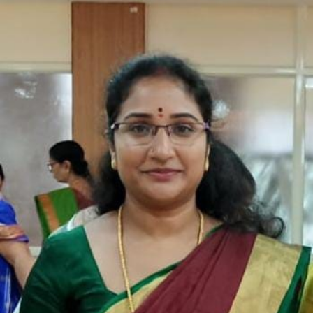
ಲೇಖನ,
ಕೆ.ಎಂ.
ಕಾವ್ಯ
ಪ್ರಸಾದ್