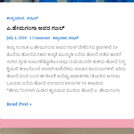
,
ಕಾವ್ಯಯಾನ
ಗಝಲ್
ಎ.ಹೇಮಗಂಗಾ ಅವರ ಗಜಲ್
July 4, 2026
1 Comment
ಕಾವ್ಯಯಾನ
,
ಗಝಲ್
ಕಾವ್ಯ ಸಂಗಾತಿ ಎ.ಹೇಮಗಂಗಾ ಅವರ ಗಜಲ್ ಬೇಕೆನಿಸಿದ ಕ್ಷಣಗಳಲಿ ನೀ
ತೊರೆದು ಹೋದೆವಿರಹದ ಕಾವ್ಯಕೆ ಮುನ್ನುಡಿ ಬರೆದು ಹೋದೆ ನಡೆವ ಹಾದಿಗೆ
ಸುರಿದ ಪ್ರೀತಿ ಸುಮಗಳೆಷ್ಟೋಕೊಂಚವೂ ದಯೆಯಿರದೇ ತುಳಿದು ಹೋದೆ ನಿನ್ನ
ಕೈಯಲಿ ಕೀಲುಗೊಂಬೆ ನಾನಾಗಿ ಕುಣಿದೆಕಟು ಮಾತಿನ ಕೂರಂಬುಗಳಲಿ ಇರಿದು
ಹೋದೆ ನಂಬಿ ಬಂದ ಈ ಜೀವಕೆ ಅದೆಷ್ಟು ಆಘಾತಗಳು !ತೋರಿದ ಅಸೀಮ
ಒಲವನು ಜರೆದು ಹೋದೆ ನನಸಾಗದ ಕನಸುಗಳ ನೀ ಕಾಣದಿರು
*ಹೇಮ*ನಿನಗಾಗಿ ಮಿಡಿದ ಹೃದಯವ ಮುರಿದು ಹೋದೆ ಎ. ಹೇಮಗಂಗಾ
Read Post »
“ಕಾಣೆಯಾಗಿದೆ….”