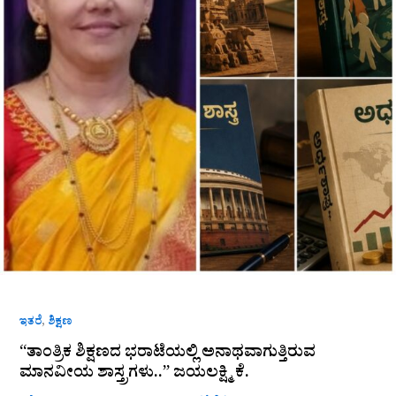
ಜಯಲಕ್ಷ್ಮಿ
ಕೆ.
,
ಇತರೆ
ಶಿಕ್ಷಣ
“ತಾಂತ್ರಿಕ ಶಿಕ್ಷಣದ ಭರಾಟೆಯಲ್ಲಿ ಅನಾಥವಾಗುತ್ತಿರುವ
ಮಾನವೀಯ ಶಾಸ್ತ್ರಗಳು..” ಜಯಲಕ್ಷ್ಮಿ ಕೆ.