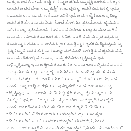
ಮತ್ತು ಕಾಲದ ನಿರ್ದಯ ಹೆಜ್ಜೆಗಳ ಸದ್ದು ಅಡಗಿದೆ. ಒಬ್ಬ ವ್ಯಕ್ತಿ ಕಾಣೆಯಾಗುತ್ತಾನೆ
ಎಂದರೆ ಅವನ ದೇಹ ನಮ್ಮ ಕಣ್ಣಿಗೆ ಕಾಣುವುದಿಲ್ಲ. ಆದರೆ ಬದುಕಿನಲ್ಲಿ ಇನ್ನೂ
ಭಯಾನಕವಾದ ಒಂದು ಕಾಣೆಯಾಗುವಿಕೆ ಇದೆ. ಅದು ಕಣ್ಣಿಗೆ ಕಾಣುವುದಿಲ್ಲ;
ಆದರೆ ಪ್ರತಿಯೊಂದು ಮನೆಯ ಗೋಡೆಯೊಳಗೂ, ಪ್ರತಿಯೊಂದು ಹೃದಯದ
ಮೌನದಲ್ಲೂ, ಪ್ರತಿಯೊಂದು ಸಂಬಂಧದ ಬಿರುಕುಗಳಲ್ಲೂ ಜೀವಂತವಾಗಿದೆ.
ಅದು ಮಾನವೀಯತೆಯ ಕಾಣೆಯಾಗುವಿಕೆ. ಇಂದಿನ ಮನುಷ್ಯ ಚಂದ್ರನನ್ನು
ತಲುಪಿದ್ದಾನೆ. ಸಮುದ್ರದ ಆಳವನ್ನು ಅಳೆಯುತ್ತಿದ್ದಾನೆ. ಕೃತಕ ಬುದ್ಧಿಮತ್ತೆಯನ್ನು
ಸೃಷ್ಟಿಸಿದ್ದಾನೆ. ಆದರೆ ತನ್ನ ಮನೆಯಲ್ಲೇ ಮೌನವಾಗಿ ಅಳುತ್ತಿರುವ ಹೃದಯವನ್ನು
ಅರ್ಥಮಾಡಿಕೊಳ್ಳುವ ಸಾಮರ್ಥ್ಯವನ್ನು ಕಳೆದುಕೊಳ್ಳುತ್ತಿದ್ದಾನೆ. ಇದು
ಅಭಿವೃದ್ಧಿಯಲ್ಲ; ಇದು ಆತ್ಮೀಯತೆಯ ಕುಸಿತ. ಒಂದು ಕಾಲದಲ್ಲಿ ಮನೆ ಎಂದರೆ
ನಾಲ್ಕು ಗೋಡೆಗಳಲ್ಲ; ನಾಲ್ಕು ಹೃದಯಗಳ ಸಂಗಮವಾಗಿತ್ತು. ಸಂಜೆ ಮನೆಗೆ
ಬಂದಾಗ ಮಕ್ಕಳ ನಗು, ತಾಯಿಯ ಕರೆಯುವ ಧ್ವನಿ, ತಂದೆಯ ಅನುಭವದ
ಮಾತು, ಅಜ್ಜ-ಅಜ್ಜಿಯ ಕಥೆಗಳು – ಇವೆಲ್ಲ ಸೇರಿ ಒಂದು ಕುಟುಂಬವನ್ನು
ಕಟ್ಟುತ್ತಿದ್ದವು. ಇಂದು ಅದೇ ಮನೆಯಲ್ಲಿ ಪ್ರತಿಯೊಬ್ಬರ ಕೈಯಲ್ಲೂ ಒಂದು
ಮೊಬೈಲ್ ಇದೆ; ಆದರೆ ಒಬ್ಬರ ಮನಸ್ಸಿನ ಬಾಗಿಲು ಮತ್ತೊಬ್ಬರಿಗೆ ಮುಚ್ಚಿದೆ.
ಮಾತುಗಳು ಕಡಿಮೆಯಾಗಿವೆ. ಸಂದೇಶಗಳು ಹೆಚ್ಚಾಗಿವೆ. ಭೇಟಿಗಳು
ಕಡಿಮೆಯಾಗಿವೆ. ವಿಡಿಯೋ ಕರೆಗಳು ಹೆಚ್ಚಾಗಿವೆ. ಹೃದಯದ ಸ್ಪರ್ಶ
ಕಡಿಮೆಯಾಗಿದೆ. ಪರದೆಯ ಬೆಳಕು ಹೆಚ್ಚಾಗಿದೆ. ಈ ಬೆಳಕಿನ ನಡುವೆ
ಸಂಬಂಧಗಳ ಉಷ್ಣತೆ ನಿಧಾನವಾಗಿ ತಣ್ಣಗಾಗುತ್ತಿದೆ. “ನಂತರ ಮಾತಾಡೋಣ”