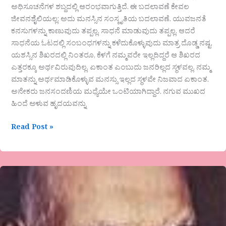
ಅಧಿಸೂಚನೆಗಳ ಶಬ್ದದಲ್ಲಿ ಆರಂಭವಾಗುತ್ತಿದೆ. ಈ ಬದಲಾವಣೆ ಕೇವಲ
ಜೀವನಶೈಲಿಯಲ್ಲ; ಅದು ಮನಸ್ಸಿನ ಸಂಸ್ಕೃತಿಯ ಬದಲಾವಣೆ. ಯುವಜನತೆ
ಕನಸುಗಳನ್ನು ಕಾಣುವುದು ತಪ್ಪಲ್ಲ. ಸಾಧನೆ ಮಾಡುವುದು ತಪ್ಪಲ್ಲ. ಆದರೆ
ಸಾಧನೆಯ ಓಟದಲ್ಲಿ ಸಂಬಂಧಗಳನ್ನು ಕಳೆದುಕೊಳ್ಳುವುದು ಮಾತ್ರ ದೊಡ್ಡ ನಷ್ಟ.
ಯಶಸ್ಸಿನ ಶಿಖರದಲ್ಲಿ ನಿಂತರೂ, ಕೆಳಗೆ ನಮ್ಮವರೇ ಇಲ್ಲದಿದ್ದರೆ ಆ ಶಿಖರದ
ಎತ್ತರಕ್ಕೂ ಅರ್ಥವಿರುವುದಿಲ್ಲ. ಏಕಾಂತ ಎಂಬುದು ಜನರಿಲ್ಲದ ಸ್ಥಳವಲ್ಲ. ನಮ್ಮ
ಮಾತನ್ನು ಅರ್ಥಮಾಡಿಕೊಳ್ಳುವ ಮನಸ್ಸು ಇಲ್ಲದ ಸ್ಥಳವೇ ನಿಜವಾದ ಏಕಾಂತ.
ಅನೇಕರು ಜನಸಂದಣಿಯ ಮಧ್ಯೆಯೇ ಒಂಟಿಯಾಗಿದ್ದಾರೆ. ನಗುವ ಮುಖದ
ಹಿಂದೆ ಅಳುವ ಹೃದಯವನ್ನು
Read Post »
“ಗೊರೂರರ
ಬದುಕು
ಮತ್ತು
ಬರಹಗಳಲ್ಲಿ
ಗಾಂಧಿ