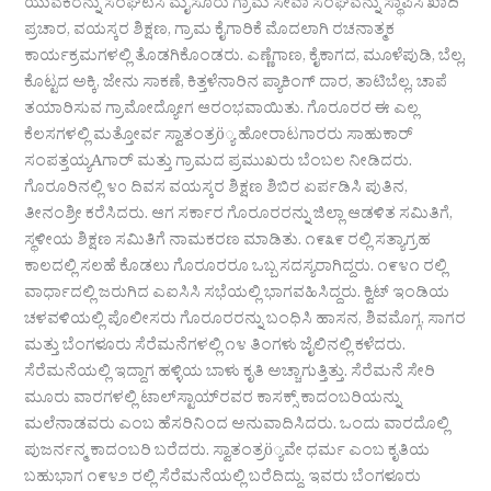
ಯುವಕರನ್ನು ಸಂಘಟಿಸಿ ಮೈಸೂರು ಗ್ರಾಮ ಸೇವಾ ಸಂಘವನ್ನು ಸ್ಥಾಪಿಸಿ ಖಾದಿ
ಪ್ರಚಾರ, ವಯಸ್ಕರ ಶಿಕ್ಷಣ, ಗ್ರಾಮ ಕೈಗಾರಿಕೆ ಮೊದಲಾಗಿ ರಚನಾತ್ಮಕ
ಕಾರ್ಯಕ್ರಮಗಳಲ್ಲಿ ತೊಡಗಿಕೊಂಡರು. ಎಣ್ಣೆಗಾಣ, ಕೈಕಾಗದ, ಮೂಳೆಪುಡಿ, ಬೆಲ್ಲ,
ಕೊಟ್ಟದ ಅಕ್ಕಿ, ಜೇನು ಸಾಕಣೆ, ಕಿತ್ತಳೆನಾರಿನ ಪ್ಯಾಕಿಂಗ್ ದಾರ, ತಾಟಿಬೆಲ್ಲ, ಚಾಪೆ
ತಯಾರಿಸುವ ಗ್ರಾಮೋದ್ಯೋಗ ಆರಂಭವಾಯಿತು. ಗೊರೂರರ ಈ ಎಲ್ಲ
ಕೆಲಸಗಳಲ್ಲಿ ಮತ್ತೋರ್ವ ಸ್ವಾತಂತ್ರö್ಯ ಹೋರಾಟಗಾರರು ಸಾಹುಕಾರ್
ಸಂಪತ್ತಯ್ಯAಗಾರ್ ಮತ್ತು ಗ್ರಾಮದ ಪ್ರಮುಖರು ಬೆಂಬಲ ನೀಡಿದರು.
ಗೊರೂರಿನಲ್ಲಿ ೪೦ ದಿವಸ ವಯಸ್ಕರ ಶಿಕ್ಷಣ ಶಿಬಿರ ಏರ್ಪಡಿಸಿ ಪುತಿನ,
ತೀನಂಶ್ರೀ ಕರೆಸಿದರು. ಆಗ ಸರ್ಕಾರ ಗೊರೂರರನ್ನು ಜಿಲ್ಲಾ ಆಡಳಿತ ಸಮಿತಿಗೆ,
ಸ್ಥಳೀಯ ಶಿಕ್ಷಣ ಸಮಿತಿಗೆ ನಾಮಕರಣ ಮಾಡಿತು. ೧೯೩೯ ರಲ್ಲಿ ಸತ್ಯಾಗ್ರಹ
ಕಾಲದಲ್ಲಿ ಸಲಹೆ ಕೊಡಲು ಗೊರೂರರೂ ಒಬ್ಬ ಸದಸ್ಯರಾಗಿದ್ದರು. ೧೯೪೧ ರಲ್ಲಿ
ವಾರ್ಧಾದಲ್ಲಿ ಜರುಗಿದ ಎಐಸಿಸಿ ಸಭೆಯಲ್ಲಿ ಭಾಗವಹಿಸಿದ್ದರು. ಕ್ವಿಟ್ ಇಂಡಿಯ
ಚಳವಳಿಯಲ್ಲಿ ಪೊಲೀಸರು ಗೊರೂರರನ್ನು ಬಂಧಿಸಿ ಹಾಸನ, ಶಿವಮೊಗ್ಗ, ಸಾಗರ
ಮತ್ತು ಬೆಂಗಳೂರು ಸೆರೆಮನೆಗಳಲ್ಲಿ ೧೪ ತಿಂಗಳು ಜೈಲಿನಲ್ಲಿ ಕಳೆದರು.
ಸೆರೆಮನೆಯಲ್ಲಿ ಇದ್ದಾಗ ಹಳ್ಳಿಯ ಬಾಳು ಕೃತಿ ಅಚ್ಚಾಗುತ್ತಿತ್ತು. ಸೆರೆಮನೆ ಸೇರಿ
ಮೂರು ವಾರಗಳಲ್ಲಿ ಟಾಲ್‌ಸ್ಟಾಯ್‌ರವರ ಕಾಸಕ್ಸ್ ಕಾದಂಬರಿಯನ್ನು
ಮಲೆನಾಡವರು ಎಂಬ ಹೆಸರಿನಿಂದ ಅನುವಾದಿಸಿದರು. ಒಂದು ವಾರದೊಲ್ಲಿ
ಪುಜರ್ನನ್ಮ ಕಾದಂಬರಿ ಬರೆದರು. ಸ್ವಾತಂತ್ರö್ಯವೇ ಧರ್ಮ ಎಂಬ ಕೃತಿಯ
ಬಹುಭಾಗ ೧೯೪೨ ರಲ್ಲಿ ಸೆರೆಮನೆಯಲ್ಲಿ ಬರೆದಿದ್ದು. ಇವರು ಬೆಂಗಳೂರು