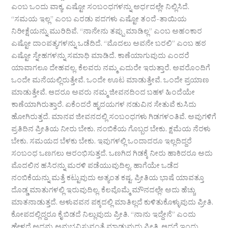
ಎಂಬ ಒಂದು ವಾಕ್ಯ, ಎಷ್ಟೋ ಸಂಬಂಧಗಳನ್ನು ಅರ್ಧದಲ್ಲೇ ನಿಲ್ಲಿಸಿದೆ.
“ಸಮಯ ಇಲ್ಲ” ಎಂಬ ಎರಡು ಪದಗಳು ಎಷ್ಟೋ ತಂದೆ-ತಾಯಿಯ
ನಿರೀಕ್ಷೆಯನ್ನು ಮುರಿದಿವೆ. “ನಾನೇನು ತಪ್ಪು ಮಾಡಿಲ್ಲ” ಎಂಬ ಅಹಂಕಾರ
ಎಷ್ಟೋ ದಾಂಪತ್ಯಗಳನ್ನು ಒಡೆದಿದೆ. “ಮೊದಲು ಅವನೇ ಬರಲಿ” ಎಂಬ ಹಠ
ಎಷ್ಟೋ ಸ್ನೇಹಗಳನ್ನು ಸಮಾಧಿ ಮಾಡಿದೆ. ಕಾಣೆಯಾಗುವುದು ಎಂದರೆ
ಯಾವಾಗಲೂ ದೇಹವಲ್ಲ. ಕೆಲವರು ನಮ್ಮ ಎದುರೇ ಇರುತ್ತಾರೆ. ಅವರೊಂದಿಗೆ
ಒಂದೇ ಮನೆಯಲ್ಲಿರುತ್ತೇವೆ. ಒಂದೇ ಊಟ ಮಾಡುತ್ತೇವೆ. ಒಂದೇ ಪ್ರಯಾಣ
ಮಾಡುತ್ತೇವೆ. ಆದರೂ ಅವರು ನಮ್ಮ ಜೀವನದಿಂದ ಬಹಳ ಹಿಂದೆಯೇ
ಕಾಣೆಯಾಗಿರುತ್ತಾರೆ. ಏಕೆಂದರೆ ಹೃದಯಗಳ ನಡುವಿನ ಸೇತುವೆ ಕುಸಿದು
ಹೋಗಿರುತ್ತದೆ. ಮಾನವ ಜೀವನದಲ್ಲಿ ಸಂಬಂಧಗಳು ಗಿಡಗಳಂತಿವೆ. ಅವುಗಳಿಗೆ
ಪ್ರತಿದಿನ ಪ್ರೀತಿಯ ನೀರು ಬೇಕು. ನಂಬಿಕೆಯ ಗೊಬ್ಬರ ಬೇಕು. ಕ್ಷಮೆಯ ನೆರಳು
ಬೇಕು. ಸಮಯದ ಬೆಳಕು ಬೇಕು. ಇವುಗಳಲ್ಲಿ ಒಂದಾದರೂ ಇಲ್ಲದಿದ್ದರೆ
ಸಂಬಂಧ ಒಣಗಲು ಆರಂಭಿಸುತ್ತದೆ. ಒಣಗಿದ ಗಿಡಕ್ಕೆ ನೀರು ಹಾಕಿದರೂ ಅದು
ಮೊದಲಿನ ಹಸಿರನ್ನು ಮರಳಿ ಪಡೆಯುವುದಿಲ್ಲ. ಹಾಗೆಯೇ ಒಡೆದ
ನಂಬಿಕೆಯನ್ನು ಮತ್ತೆ ಕಟ್ಟುವುದು ಅತ್ಯಂತ ಕಷ್ಟ. ಪ್ರೀತಿಯ ಭಾಷೆ ಯಾವತ್ತೂ
ದೊಡ್ಡ ಮಾತುಗಳಲ್ಲಿ ಇರುವುದಿಲ್ಲ. ಕೆಲವೊಮ್ಮೆ ಮೌನದಲ್ಲೇ ಅದು ಹೆಚ್ಚು
ಮಾತನಾಡುತ್ತದೆ. ಅಳುವವನ ಪಕ್ಕದಲ್ಲಿ ಮಾತಿಲ್ಲದೆ ಕುಳಿತುಕೊಳ್ಳುವುದು ಪ್ರೀತಿ.
ಕೋಪದಲ್ಲಿದ್ದರೂ ಕೈ ಬಿಡದೆ ನಿಲ್ಲುವುದು ಪ್ರೀತಿ. “ನಾನು ಇದ್ದೇನೆ” ಎಂದು