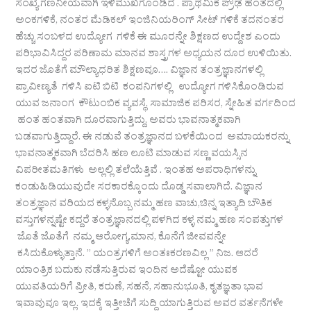
ಸಂಖ್ಯೆ ಗಣನೀಯವಾಗಿ ಇಳಿಮುಖಗೊಂಡಿದೆ . ಪ್ರಾಥಮಿಕ ಪ್ರೌಢ ಹಂತದಲ್ಲಿ
ಅಂಕಗಳಿಕೆ, ನಂತರ ಮೆಡಿಕಲ್ ಇಂಜಿನಿಯರಿಂಗ್ ಸೀಟ್ ಗಳಿಕೆ ತದನಂತರ
ಹೆಚ್ಚು ಸಂಬಳದ ಉದ್ಯೋಗ ಗಳಿಕೆ ಈ ಮೂರನ್ನೇ ಶಿಕ್ಷಣದ ಉದ್ದೇಶ ಎಂದು
ಪರಿಭಾವಿಸಿದ್ದರ ಪರಿಣಾಮ ಮಾನವ ಶಾಸ್ತ್ರಗಳ ಅಧ್ಯಯನ ದೂರ ಉಳಿಯಿತು.
ಇದರ ಜೊತೆಗೆ ಮೌಲ್ಯಾಧರಿತ ಶಿಕ್ಷಣವೂ…. ವಿಜ್ಞಾನ ತಂತ್ರಜ್ಞಾನಗಳಲ್ಲಿ
ಪ್ರಾವೀಣ್ಯತೆ ಗಳಿಸಿ ಐಟಿ ಬಿಟಿ ಕಂಪನಿಗಳಲ್ಲಿ ಉದ್ಯೋಗ ಗಳಿಸಿಕೊಂಡಿರುವ
ಯುವ ಜನಾಂಗ ಕೌಟುಂಬಿಕ ವ್ಯವಸ್ಥೆ, ಸಾಮಾಜಿಕ ಪರಿಸರ, ಸ್ನೇಹಿತ ವರ್ಗದಿಂದ
ಹಂತ ಹಂತವಾಗಿ ದೂರವಾಗುತ್ತಿದ್ದು, ಅವರು ಭಾವನಾತ್ಮಕವಾಗಿ
ಬಡವಾಗುತ್ತಿದ್ದಾರೆ. ಈ ನಡುವೆ ತಂತ್ರಜ್ಞಾನದ ಬಳಕೆಯಿಂದ ಅಮಾಯಕರನ್ನು
ಭಾವನಾತ್ಮಕವಾಗಿ ಬೆದರಿಸಿ ಹಣ ಲೂಟಿ ಮಾಡುವ ಸಣ್ಣ ವಯಸ್ಸಿನ
ವಿಪರೀತಮತಿಗಳು ಅಲ್ಲಲ್ಲಿ ತಲೆಯೆತ್ತಿವೆ . ಇಂತಹ ಅಪರಾಧಿಗಳನ್ನು
ಕಂಡುಹಿಡಿಯುವುದೇ ಸರಕಾರಕ್ಕೊಂದು ದೊಡ್ಡ ಸವಾಲಾಗಿದೆ. ವಿಜ್ಞಾನ
ತಂತ್ರಜ್ಞಾನ ವರಿಯದ ಕಳ್ಳನೊಬ್ಬ ನಮ್ಮ ಹಣ ವಾಚು,ಚಿನ್ನ ಇತ್ಯಾದಿ ಬೌತಿಕ
ವಸ್ತುಗಳನ್ನಷ್ಟೇ ಕದ್ದರೆ ತಂತ್ರಜ್ಞಾನದಲ್ಲಿ ಪಳಗಿದ ಕಳ್ಳ ನಮ್ಮ ಹಣ ಸಂಪತ್ತುಗಳ
ಜೊತೆ ಜೊತೆಗೆ ನಮ್ಮ ಆರೋಗ್ಯ,ಮಾನ, ಕೊನೆಗೆ ಜೀವವನ್ನೇ
ಕಸಿದುಕೊಳ್ಳುತ್ತಾನೆ. ” ಯಂತ್ರಗಳಿಗೆ ಅಂತಃಕರಣವಿಲ್ಲ ” ನಿಜ. ಆದರೆ
ಯಾಂತ್ರಿಕ ಬದುಕು ನಡೆಸುತ್ತಿರುವ ಇಂದಿನ ಅದೆಷ್ಟೋ ಯುವಕ
ಯುವತಿಯರಿಗೆ ಪ್ರೀತಿ, ಕರುಣೆ, ಸಹನೆ, ಸಹಾನುಭೂತಿ, ಕೃತಜ್ಞತಾ ಭಾವ
ಇವಾವುವೂ ಇಲ್ಲ. ಇದಕ್ಕೆ ಇತ್ತೀಚೆಗೆ ಸುದ್ದಿ ಯಾಗುತ್ತಿರುವ ಅವರ ವರ್ತನೆಗಳೇ