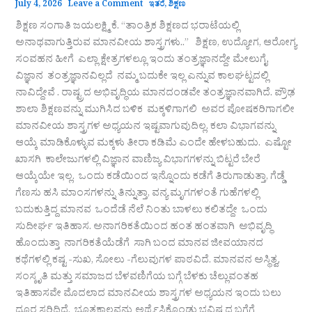
July 4, 2026
Leave a Comment
ಇತರೆ
,
ಶಿಕ್ಷಣ
ಶಿಕ್ಷಣ ಸಂಗಾತಿ ಜಯಲಕ್ಷ್ಮಿ ಕೆ. “ತಾಂತ್ರಿಕ ಶಿಕ್ಷಣದ ಭರಾಟೆಯಲ್ಲಿ
ಅನಾಥವಾಗುತ್ತಿರುವ ಮಾನವೀಯ ಶಾಸ್ತ್ರಗಳು..” ಶಿಕ್ಷಣ, ಉದ್ಯೋಗ, ಆರೋಗ್ಯ
ಸಂವಹನ ಹೀಗೆ ಎಲ್ಲಾ ಕ್ಷೇತ್ರಗಳಲ್ಲೂ ಇಂದು ತಂತ್ರಜ್ಞಾನದ್ದೇ ಮೇಲುಗೈ.
ವಿಜ್ಞಾನ ತಂತ್ರಜ್ಞಾನವಿಲ್ಲದೆ ನಮ್ಮ ಬದುಕೇ ಇಲ್ಲ ಎನ್ನುವ ಕಾಲಘಟ್ಟದಲ್ಲಿ
ನಾವಿದ್ದೇವೆ . ರಾಷ್ಟ್ರದ ಅಭಿವೃದ್ಧಿಯ ಮಾನದಂಡವೇ ತಂತ್ರಜ್ಞಾನವಾಗಿದೆ. ಪ್ರೌಢ
ಶಾಲಾ ಶಿಕ್ಷಣವನ್ನು ಮುಗಿಸಿದ ಬಳಿಕ ಮಕ್ಕಳಿಗಾಗಲಿ ಅವರ ಪೋಷಕರಿಗಾಗಲೀ
ಮಾನವೀಯ ಶಾಸ್ತ್ರಗಳ ಅಧ್ಯಯನ ಇಷ್ಟವಾಗುವುದಿಲ್ಲ. ಕಲಾ ವಿಭಾಗವನ್ನು
ಆಯ್ಕೆ ಮಾಡಿಕೊಳ್ಳುವ ಮಕ್ಕಳು ತೀರಾ ಕಡಿಮೆ ಎಂದೇ ಹೇಳಬಹುದು. ಎಷ್ಟೋ
ಖಾಸಗಿ ಕಾಲೇಜುಗಳಲ್ಲಿ ವಿಜ್ಞಾನ ವಾಣಿಜ್ಯ ವಿಭಾಗಗಳನ್ನು ಬಿಟ್ಟರೆ ಬೇರೆ
ಆಯ್ಕೆಯೇ ಇಲ್ಲ. ಒಂದು ಕಡೆಯಿಂದ ಇನ್ನೊಂದು ಕಡೆಗೆ ತಿರುಗಾಡುತ್ತಾ, ಗೆಡ್ಡೆ
ಗೆಣಸು ಹಸಿ ಮಾಂಸಗಳನ್ನು ತಿನ್ನುತ್ತಾ, ವನ್ಯ ಮೃಗಗಳಂತೆ ಗುಹೆಗಳಲ್ಲಿ
ಬದುಕುತ್ತಿದ್ದ ಮಾನವ ಒಂದೆಡೆ ನೆಲೆ ನಿಂತು ಬಾಳಲು ಕಲಿತದ್ದೇ ಒಂದು
ಸುದೀರ್ಘ ಇತಿಹಾಸ. ಅನಾಗರಿಕತೆಯಿಂದ ಹಂತ ಹಂತವಾಗಿ ಅಭಿವೃದ್ಧಿ
ಹೊಂದುತ್ತಾ ನಾಗರಿಕತೆಯೆಡೆಗೆ ಸಾಗಿ ಬಂದ ಮಾನವ ಜೀವಯಾನದ
ಕಥೆಗಳಲ್ಲಿ ಕಷ್ಟ -ಸುಖ, ಸೋಲು -ಗೆಲುವುಗಳ ಪಾಠವಿದೆ. ಮಾನವನ ಅಸ್ಥಿತ್ವ,
ಸಂಸ್ಕೃತಿ ಮತ್ತು ಸಮಾಜದ ಬೆಳವಣಿಗೆಯ ಬಗ್ಗೆ ಬೆಳಕು ಚೆಲ್ಲುವಂತಹ
ಇತಿಹಾಸವೇ ಮೊದಲಾದ ಮಾನವೀಯ ಶಾಸ್ತ್ರಗಳ ಅಧ್ಯಯನ ಇಂದು ಬಲು
ದೂರ ಸರಿದಿದೆ. ಭೂತಕಾಲವನ್ನು ಅರ್ಥೈಸಿಕೊಂಡು ಭವಿಷ್ಯದ ಬಗೆಗೆ