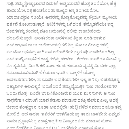
ಸಾಕ್ಷಿ. ತಮ್ಮ ಸ್ವೇಚ್ಛಾಚಾರದ ಬದುಕಿಗೆ ಅಡ್ಡಿಯಾದರೆ ಹೊತ್ತ ತಂದೆಯೋ, ಹೆತ್ತ
ತಾಯಿಯೋ, ರಕ್ತ ಹಂಚಿಕೊಂಡು ಹುಟ್ಟಿದ ಅಕ್ಕ ತಂಗಿಯರೋ..
ಯಾರಾಗಿದ್ದರೂ ಸರಿಯೇ, ಅವರನ್ನು ಕೊಚ್ಚಿ ಕೊಲ್ಲುವಷ್ಟು ಕ್ರೌರ್ಯ, ಮೃಗೀಯ
ವರ್ತನೆ ತೋರಿಬಿಡುತ್ತಾರೆ. ಆಟಿಕೆಗಳನ್ನು ಒಗೆದಂತೆ ತಮ್ಮೊಡನೆಯೇ ಇದ್ದ
ಜೀವಗಳನ್ನು ಕಂದಕಕ್ಕೆ ನೂಕಿ ಬದುಕಿನಲ್ಲಿ ನಲಿವು ಕಾಣಬೇಕೆಂದು
ಹಂಬಲಿಸುತ್ತಾರೆ! ಅಂತಃಕರಣ ಅರಳಿಸುವ ಶಿಕ್ಷಣ, ಕೂಡಿ ಬಾಳುವ
ಮನೋಭಾವ ಶಾಲಾ ಕಾಲೇಜುಗಳಲ್ಲಿ ಕಲಿತಿಲ್ಲ. ಸೋಲು ಗೆಲುವುಗಳಲ್ಲಿ
ಸಮತೋಲನವನ್ನು ಸಾಧಿಸುವ ಕಲೆಗಾರಿಕೆಯನ್ನು ರೂಢಿ ಮಾಡಿಕೊಂಡಿಲ್ಲ.
ಮನೆಯಲ್ಲಿ ಮಾನವಿಕ ಶಾಸ್ತ್ರ ಗಳನ್ನು ಹೇಳಲು – ಕೇಳಲು ಯಾರಿಗೂ ಬಿಡುವಿಲ್ಲ.
ದೊಡ್ಡವರನ್ನು ನೋಡಿ ಕಲಿಯಲು ಕೂಡು ಕುಟುಂಬ ವ್ಯವಸ್ಥೆ ಮೊದಲೇ ಇಲ್ಲ.
ಸಮಾಜಮುಖಿಯಾಗಿ ಬೆಳೆಯಲು ಇಂದಿನ ಮಕ್ಕಳಿಗೆ ಯೋಗ್ಯ
ಅವಕಾಶಗಳಾಗಲೀ, ಸಾಮಾಜಿಕ ಭದ್ರತೆಯಾಗಲೀ ಇಲ್ಲ. ಹಸಿವು, ಬಡತನ,ಕಷ್ಟ,
ಇತ್ಯಾದಿಗಳ ಅರಿವಿಲ್ಲದೆ’ ಬದುಕೆಂದರೆ ತಮ್ಮ ವೈಯಕ್ತಿಕ ಸುಖ ಸಂತೋಷಗಳ
ಒಂದು ಮೊತ್ತ ‘ ಎಂದೇ ಭಾವಿಸಿಕೊಂಡಿರುವ ಯುವ ಮನಸುಗಳು ಆ ಸುಖ
ಸಾಧನೆಗಾಗಿ ಯಾರಿಗೆ ಯಾವ ಕೆಡುಕು ಮಾಡುವುದಕ್ಕೂ ಹೇಸುವುದಿಲ್ಲ. ಅದಕ್ಕೆ
ಬೇಕಾದ ತಂತ್ರಜ್ಞಾನ ಕೂಡಾ ಅವರಲ್ಲಿದೆ!! ಹುಟ್ಟಿ ಬೆಳೆದ ಸಮಾಜದ ಋಣ ತನ್ನ
ಮೇಲಿದೆ, ಆದ ಕಾರಣ ಇತರರಿಗೆ ಬಾಳಗೊಡುತ್ತಾ ತಾನು ಬಾಳಬೇಕು ಎನ್ನುವ
ಸಾಮಾನ್ಯ ಜ್ಞಾನವಿಲ್ಲ ಮಾತ್ರ ಇಲ್ಲ!!!ಅವಿದ್ಯಾವಂತರು ಮಾಡುವ ಮೋಸ
ವಂಚನೆಗಳಿಗಿಂತ ವಿದ್ಯಾವಂತ (ಅ ) ನಾಗರಿಕರು ಮಾಡುವ ಮೋಸ