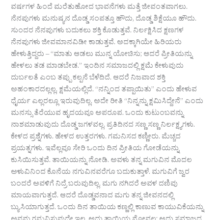
ವರ್ಷಗಳ ಹಿಂದೆ ಮರೆತುಹೋದ ಭಾವನೆಗಳು ಮತ್ತೆ ಜೀವಂತವಾಗಲು.
ನೆನಪುಗಳು ಮನುಷ್ಯನ ದೊಡ್ಡ ಸಂಪತ್ತೂ ಹೌದು, ದೊಡ್ಡ ಶಿಕ್ಷೆಯೂ ಹೌದು.
ಸುಂದರ ನೆನಪುಗಳು ಬದುಕಲು ಶಕ್ತಿ ಕೊಡುತ್ತವೆ. ನಿರ್ಲಕ್ಷಿಸಿದ ಕ್ಷಣಗಳ
ನೆನಪುಗಳು ಜೀವಮಾನವಿಡೀ ಕಾಡುತ್ತವೆ. ಅದಕ್ಕಾಗಿಯೇ ಹಿರಿಯರು
ಹೇಳುತ್ತಿದ್ದರು – “ಮಾತು ಆಡಲು ಮುನ್ನ ಯೋಚಿಸು; ಆದರೆ ಪ್ರೀತಿಯನ್ನು
ಹೇಳಲು ತಡ ಮಾಡಬೇಡ.” ಇಂದಿನ ಸಮಾಜದಲ್ಲಿ ಕ್ಷಮೆ ಕೇಳುವುದು
ದುರ್ಬಲತೆ ಎಂಬ ತಪ್ಪು ಕಲ್ಪನೆ ಬೆಳೆದಿದೆ. ಆದರೆ ನಿಜವಾದ ಶಕ್ತಿ
ಅಹಂಕಾರದಲ್ಲಲ್ಲ, ಕ್ಷಮೆಯಲ್ಲಿದೆ. “ನನ್ನಿಂದ ತಪ್ಪಾಯಿತು” ಎಂದು ಹೇಳುವ
ಧೈರ್ಯ ಎಲ್ಲರಲ್ಲೂ ಇರುವುದಿಲ್ಲ. ಅದೇ ರೀತಿ “ನಿನ್ನನ್ನು ಕ್ಷಮಿಸಿದ್ದೇನೆ” ಎಂದು
ಮನಸ್ಸು ತೆರೆಯುವ ಹೃದಯವೂ ಅಪರೂಪ. ಒಂದು ಕುಟುಂಬವನ್ನು
ನಾಶಮಾಡುವುದು ದೊಡ್ಡ ಜಗಳವಲ್ಲ. ಪ್ರತಿದಿನದ ಸಣ್ಣ ಸಣ್ಣ ನಿರ್ಲಕ್ಷ್ಯಗಳು.
ಕೇಳದ ಪ್ರಶ್ನೆಗಳು. ಹೇಳದ ಉತ್ತರಗಳು. ಗಮನಿಸದ ಕಣ್ಣೀರು. ಮೆಚ್ಚದ
ಪ್ರಯತ್ನಗಳು. ಇವೆಲ್ಲವೂ ಸೇರಿ ಒಂದು ದಿನ ಪ್ರೀತಿಯ ಗೋಡೆಯನ್ನು
ಕುಸಿಯಿಸುತ್ತವೆ. ತಾಯಿಯನ್ನು ನೋಡಿ. ಅವಳು ತನ್ನ ಮಗುವಿನ ಮೊದಲ
ಅಳುವಿನಿಂದ ಕೊನೆಯ ನಗುವಿನವರೆಗೂ ಬದುಕುತ್ತಾಳೆ. ಮಗುವಿಗೆ ಜ್ವರ
ಬಂದರೆ ಅವಳಿಗೆ ನಿದ್ರೆ ಬರುವುದಿಲ್ಲ. ಮಗು ನಗಿದರೆ ಅವಳ ದಣಿವು
ಮಾಯವಾಗುತ್ತದೆ. ಆದರೆ ದೊಡ್ಡವನಾದ ಮಗು ತನ್ನ ಜೀವನದಲ್ಲಿ
ಬ್ಯುಸಿಯಾಗುತ್ತದೆ. ಒಂದು ದಿನ ತಾಯಿಯ ಕಣ್ಣಲ್ಲಿ ಕಾಣುವ ಕಾಯುವಿಕೆಯನ್ನು