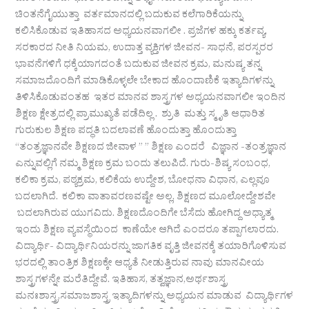
ಚಿಂತನೆಗೈಯುತ್ತಾ ವರ್ತಮಾನದಲ್ಲಿ ಬದುಕುವ ಕಲೆಗಾರಿಕೆಯನ್ನು
ಕಲಿಸಿಕೊಡುವ ಇತಿಹಾಸದ ಅಧ್ಯಯನವಾಗಲೀ . ಪ್ರಜೆಗಳ ಹಕ್ಕು ಕರ್ತವ್ಯ,
ಸರಕಾರದ ನೀತಿ ನಿಯಮ, ಉದಾತ್ತ ವ್ಯಕ್ತಿಗಳ ಜೀವನ- ಸಾಧನೆ, ಪರಸ್ಪರರ
ಭಾವನೆಗಳಿಗೆ ಧಕ್ಕೆಯಾಗದಂತೆ ಬದುಕುವ ಜೀವನ ಕ್ರಮ, ಮನುಷ್ಯ ತನ್ನ
ಸಮಾಜದೊಂದಿಗೆ ಮಾಡಿಕೊಳ್ಳಲೇ ಬೇಕಾದ ಹೊಂದಾಣಿಕೆ ಇತ್ಯಾದಿಗಳನ್ನು
ತಿಳಿಸಿಕೊಡುವಂತಹ ಇತರ ಮಾನವ ಶಾಸ್ತ್ರಗಳ ಅಧ್ಯಯನವಾಗಲೀ ಇಂದಿನ
ಶಿಕ್ಷಣ ಕ್ಷೇತ್ರದಲ್ಲಿ ಪ್ರಾಮುಖ್ಯತೆ ಪಡೆದಿಲ್ಲ . ಶ್ರುತಿ ಮತ್ತು ಸ್ಮೃತಿ ಆಧಾರಿತ
ಗುರುಕುಲ ಶಿಕ್ಷಣ ಪದ್ಧತಿ ಬದಲಾವಣೆ ಹೊಂದುತ್ತಾ ಹೊಂದುತ್ತಾ
“ತಂತ್ರಜ್ಞಾನವೇ ಶಿಕ್ಷಣದ ಜೀವಾಳ ” ” ಶಿಕ್ಷಣ ಎಂದರೆ ವಿಜ್ಞಾನ -ತಂತ್ರಜ್ಞಾನ
ಎನ್ನುವಲ್ಲಿಗೆ ನಮ್ಮ ಶಿಕ್ಷಣ ಕ್ರಮ ಬಂದು ತಲುಪಿದೆ. ಗುರು-ಶಿಷ್ಯ ಸಂಬಂಧ,
ಕಲಿಕಾ ಕ್ರಮ, ಪಠ್ಯಕ್ರಮ, ಕಲಿಕೆಯ ಉದ್ದೇಶ, ಬೋಧನಾ ವಿಧಾನ, ಎಲ್ಲವೂ
ಬದಲಾಗಿದೆ. ಕಲಿಕಾ ವಾತಾವರಣವಷ್ಟೇ ಅಲ್ಲ, ಶಿಕ್ಷಣದ ಮೂಲೋದ್ದೇಶವೇ
ಬದಲಾಗಿರುವ ಯುಗವಿದು. ಶಿಕ್ಷಣದೊಂದಿಗೇ ಬೆಸೆದು ಹೋಗಿದ್ದ ಅಧ್ಯಾತ್ಮ
ಇಂದು ಶಿಕ್ಷಣ ವ್ಯವಸ್ಥೆಯಿಂದ ಕಾಣೆಯೇ ಆಗಿದೆ ಎಂದರೂ ತಪ್ಪಾಗಲಾರದು.
ವಿದ್ಯಾರ್ಥಿ- ವಿದ್ಯಾರ್ಥಿನಿಯರನ್ನು ಜಾಗತಿಕ ವೃತ್ತಿ ಜೀವನಕ್ಕೆ ತಯಾರಿಗೊಳಿಸುವ
ಭರದಲ್ಲಿ ತಾಂತ್ರಿಕ ಶಿಕ್ಷಣಕ್ಕೇ ಆಧ್ಯತೆ ನೀಡುತ್ತಿರುವ ನಾವು ಮಾನವೀಯ
ಶಾಸ್ತ್ರಗಳನ್ನೇ ಮರೆತಿದ್ದೇವೆ. ಇತಿಹಾಸ, ತತ್ವಜ್ಞಾನ,ಅರ್ಥಶಾಸ್ತ್ರ
ಮನಃಶಾಸ್ತ್ರ,ಸಮಾಜಶಾಸ್ತ್ರ ಇತ್ಯಾದಿಗಳನ್ನು ಅಧ್ಯಯನ ಮಾಡುವ ವಿದ್ಯಾರ್ಥಿಗಳ