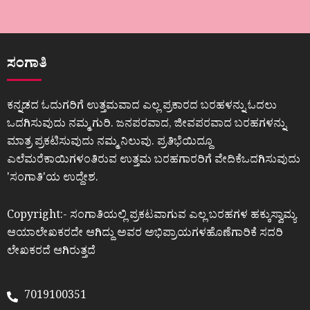
ಸಂಗಾತಿ
ಕನ್ನಡದ ಓದುಗರಿಗೆ ಉತ್ತಮವಾದ ಎಲ್ಲ ಪ್ರಕಾರದ ಬರಹಳನ್ನು ಓದಲು
ಒದಗಿಸುವುದು ನಮ್ಮ ಗುರಿ. ಜನಪರವಾದ, ಜೀವಪರವಾದ ಬರಹಗಳನ್ನು
ಮಾತ್ರ ಪ್ರಕಟಿಸುವುದು ನಮ್ಮ ನಿಲುವು. ಪ್ರತಿಭೆಯಿದ್ದೂ
ಎಲೆಮರೆಕಾಯಿಗಳಂತಿರುವ ಉತ್ತಮ ಬರಹಗಾರರಿಗೆ ವೇದಿಕೆಒದಗಿಸುವುದು
ʼಸಂಗಾತಿʼಯ ಉದ್ದೇಶ.
Copyright:- ಸಂಗಾತಿಯಲ್ಲಿ ಪ್ರಕಟವಾಗುವ ಎಲ್ಲ ಬರಹಗಳ ಹಕ್ಕುಸ್ವಾಮ್ಯ
ಆಯಾಲೇಖಕರದೇ ಆಗಿದ್ದು ಅವರ ಅಭಿಪ್ರಾಯಗಳಹೊಣೆಗಾರಿಕೆ ಸದರಿ
ಲೇಖಕರದೆ ಆಗಿರುತ್ತದೆ
7019100351