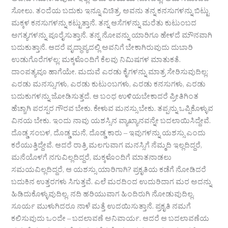
ಅವನು ಗಮನಿಸುವುದೇ ಇಲ್ಲ. ಅದು ತಾಯಿಯ ನೋವಲ್ಲ; ಅದು ಸಮಾಜದ
ಸೋಲು. ತಂದೆಯ ಬದುಕು ಇನ್ನೂ ವಿಚಿತ್ರ. ಅವನು ತನ್ನ ಕನಸುಗಳನ್ನು ಬಿಟ್ಟು
ಮಕ್ಕಳ ಕನಸುಗಳನ್ನು ಕಟ್ಟುತ್ತಾನೆ. ತನ್ನ ಆಸೆಗಳನ್ನು ಮರೆತು ಕುಟುಂಬದ
ಅಗತ್ಯಗಳನ್ನು ಪೂರೈಸುತ್ತಾನೆ. ತನ್ನ ನೋವನ್ನು ಯಾರಿಗೂ ಹೇಳದೆ ಮೌನವಾಗಿ
ಬದುಕುತ್ತಾನೆ. ಆದರೆ ವೃದ್ಧಾಪ್ಯದಲ್ಲಿ ಅವನಿಗೆ ಬೇಕಾಗಿರುವುದು ದುಬಾರಿ
ಉಡುಗೊರೆಗಳಲ್ಲ; ಮಕ್ಕಳೊಂದಿಗೆ ಕೆಲವು ನಿಮಿಷಗಳ ಮಾತುಕತೆ.
ದಾಂಪತ್ಯವೂ ಹಾಗೆಯೇ. ಮದುವೆ ಎರಡು ಕೈಗಳನ್ನು ಮಾತ್ರ ಸೇರಿಸುವುದಿಲ್ಲ;
ಎರಡು ಮನಸ್ಸುಗಳು, ಎರಡು ಕುಟುಂಬಗಳು, ಎರಡು ಕನಸುಗಳು, ಎರಡು
ಬದುಕುಗಳನ್ನು ಜೋಡಿಸುತ್ತದೆ. ಆ ಬಂಧ ಉಳಿಯಬೇಕಾದರೆ ಪ್ರೀತಿಗಿಂತ
ಹೆಚ್ಚಾಗಿ ಪರಸ್ಪರ ಗೌರವ ಬೇಕು. ಕೇಳುವ ಮನಸ್ಸು ಬೇಕು. ತಪ್ಪನ್ನು ಒಪ್ಪಿಕೊಳ್ಳುವ
ವಿನಯ ಬೇಕು. ಇಂದು ನಾವು ಯಶಸ್ಸಿನ ವ್ಯಾಖ್ಯಾನವನ್ನೇ ಬದಲಾಯಿಸಿದ್ದೇವೆ.
ದೊಡ್ಡ ಸಂಬಳ, ದೊಡ್ಡ ಮನೆ, ದೊಡ್ಡ ಕಾರು – ಇವುಗಳನ್ನು ಯಶಸ್ಸು ಎಂದು
ಕರೆಯುತ್ತಿದ್ದೇವೆ. ಆದರೆ ರಾತ್ರಿ ಮಲಗುವಾಗ ಮನಸ್ಸಿಗೆ ನೆಮ್ಮದಿ ಇಲ್ಲದಿದ್ದರೆ,
ಮನೆಯೊಳಗೆ ನಗುವಿಲ್ಲದಿದ್ದರೆ, ಮಕ್ಕಳೊಂದಿಗೆ ಮಾತನಾಡಲು
ಸಮಯವಿಲ್ಲದಿದ್ದರೆ, ಆ ಯಶಸ್ಸು ಯಾರಿಗಾಗಿ? ಪ್ರಕೃತಿಯ ಕಡೆಗೆ ನೋಡಿದರೆ
ಬದುಕಿನ ಉತ್ತರಗಳು ಸಿಗುತ್ತವೆ. ಎಲೆ ಮರದಿಂದ ಉದುರಿದಾಗ ಮರ ಅದನ್ನು
ಹಿಡಿದುಕೊಳ್ಳುವುದಿಲ್ಲ. ನದಿ ಹರಿಯುವಾಗ ಹಿಂದಿರುಗಿ ನೋಡುವುದಿಲ್ಲ.
ಸೂರ್ಯ ಮುಳುಗಿದರೂ ನಾಳೆ ಮತ್ತೆ ಉದಯಿಸುತ್ತಾನೆ. ಪ್ರಕೃತಿ ನಮಗೆ
ಕಲಿಸುವುದು ಒಂದೇ – ಬದಲಾವಣೆ ಅನಿವಾರ್ಯ. ಆದರೆ ಆ ಬದಲಾವಣೆಯ