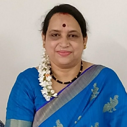
ಅವರ
ಗಜಲ್