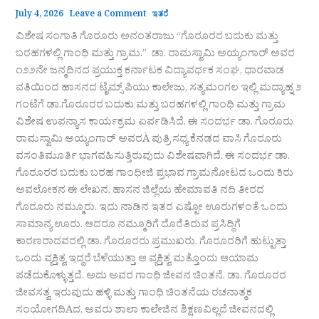
July 4, 2026
Leave a Comment
ಇತರೆ
ವಿಶೇಷ ಸಂಗಾತಿ ಗೊರೂರು ಅನಂತರಾಜು “ಗೊರೂರರ ಬದುಕು ಮತ್ತು
ಬರಹಗಳಲ್ಲಿ ಗಾಂಧಿ ಮತ್ತು ಗ್ರಾಮ.” ಡಾ. ರಾಮಸ್ವಾಮಿ ಅಯ್ಯಂಗಾರ್ ಅವರ
೧೨೨ನೇ ಜನ್ಮದಿನದ ಪ್ರಯುಕ್ತ ಕರ್ನಾಟಕ ವಿದ್ಯಾವರ್ಧಕ ಸಂಘ, ಧಾರವಾಡ
ವತಿಯಿಂದ ಹಾಸನದ ಟೈಮ್ಸ್ ಪಿಯು ಕಾಲೇಜು, ಸತ್ಯಮಂಗಲ ಇಲ್ಲಿ ಮದ್ಯಾಹ್ನ ೨
ಗಂಟೆಗೆ ಡಾ.ಗೊರೂರರ ಬದುಕು ಮತ್ತು ಬರಹಗಳಲ್ಲಿ ಗಾಂಧಿ ಮತ್ತು ಗ್ರಾಮ
ವಿಶೇಷ ಉಪನ್ಯಾಸ ಕಾರ್ಯಕ್ರಮ ಏರ್ಪಡಿಸಿದೆ. ಈ ಸಂದರ್ಭ ಡಾ. ಗೊರೂರು
ರಾಮಸ್ವಾಮಿ ಅಯ್ಯಂಗಾರ್ ಅವರÀ ಪುತ್ರಿ ಸಧ್ಯ ಕೆನಡದ ವಾಸಿ ಗೊರೂರು
ವಸಂತಿಮೂರ್ತಿ ಭಾಗವಹಿಸುತ್ತಿರುವುದು ವಿಶೇಷವಾಗಿದೆ. ಈ ಸಂದರ್ಭ ಡಾ.
ಗೊರೂರರ ಬದುಕು ಬರಹ ಗಾಂಧೀಜಿ ಪ್ರಭಾವ ಗ್ರಾಮನೋಟದ ಒಂದು ಕಿರು
ಅವಲೋಕನ ಈ ಲೇಖನ. ಹಾಸನ ಜಿಲ್ಲೆಯ ಹೇಮಾವತಿ ನದಿ ತೀರದ
ಗೊರೂರು ನಮ್ಮೂರು. ಇದು ನಾಡಿನ ಇತರ ಎಷ್ಟೋ ಊರುಗಳಂತೆ ಒಂದು
ಸಾಮಾನ್ಯ ಊರು. ಆದರೂ ನಮ್ಮೂರಿಗೆ ದೊರೆತಿರುವ ಪ್ರಸಿದ್ಧಿಗೆ
ಕಾರಣರಾದವರಲ್ಲಿ ಡಾ. ಗೊರೂರರು ಪ್ರಮುಖರು. ಗೊರೂರರಿಗೆ ಹುಟ್ಟುತ್ತಾ
ಒಂದು ವ್ಯಕ್ತಿತ್ವ ಇದ್ದರೆ ಬೆಳೆಯುತ್ತಾ ಆ ವ್ಯಕ್ತಿತ್ವ ಮತ್ತೊಂದು ಆಯಾಮ
ಪಡೆದುಕೊಳ್ಳುತ್ತದೆ. ಅದು ಅವರ ಗಾಂಧಿ ಜೀವನ ಚಿಂತನೆ. ಡಾ. ಗೊರೂರರ
ಜೀವಸತ್ವ ಇರುವುದು ಹಳ್ಳಿ ಮತ್ತು ಗಾಂಧಿ ಚಿಂತನೆಯ ರಚನಾತ್ಮಕ
ಸಂಯೋಗದಿAದ. ಅವರು ಶಾಲಾ ಕಾಲೇಜಿನ ಶಿಕ್ಷಣವಿಲ್ಲದೆ ಜೀವನದಲ್ಲಿ