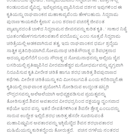
ಕಂಡುಬರುವ ಶೈಲಿಹದ , ನಾಟ್ಯಮಯವಾದ ಸನ್ನಿವೇಶಗಳು , ಪಾತ್ರಗಳಲ್ಲಿ
ಕಂಡುಬರುವ ವೈವಿಧ್ಯ , ಇವೆಲ್ಲವನ್ನೂ ವ್ಯಾಪಿಸಿರುವ ದರ್ಶನ ಇವುಗಳಿಂದ ಈ
ಕೃತಿಯನ್ನು ರಾಘವಾಂಕನ ಮಹಾಕಾವ್ಯವೆಂದು ಹೇಳಬಹುದು. ಸಿದ್ಧರಾಮ
ಪುರಾಣ‘ಕಾಯಕವೇ ಕೈಲಾಸ’ ಎಂಬ ಶರಣರ ವಚನಕ್ಕೆ ಜೀವಂತ
ವ್ಯಾಖ್ಯಾನದಂತೆ ಬಾಳಿದ ಸಿದ್ಧರಾಮನ ಜೀವನವನ್ನು ಕುರಿತ ಕೃತಿ . ‘ ಸಾಕಾರ ನಿಷ್ಠೆ
ಭೂತಂಗಳೊಳಗನುಗುಕಂಪತಾನೆ ಪರಬೊಮ್ಮ’ ಎಂಬ ಸೂತ್ರವೆ ಸಿದ್ಧರಾಮ
ಚರಿತ್ರೆಯಲ್ಲಿ ಅಡಕವಾಗಿರುವ ತತ್ವ. ಇದು ರಾಘವಾಂಕನ ಧರ್ಮ ಶ್ರದ್ಧೆಯ
ಸಾತ್ವಿಕ ಪ್ರತಿನಿಧಿಯಾಗಿದೆ.ಸೋಮನಾಥ ಚರಿತೆಸೌರಾಶ್ಟ್ರದ ಶಿವಭಕ್ತನಾದ
ಆದಯ್ಯ ಪುಲಿಗೆರೆಗೆ ಬಂದು ಸೌರಾಶ್ಟ್ರದ ಸೋಮನಾಥನನ್ನು ಅಲ್ಲಿಯ ಜೈನ
ಬಸದಿಯಲ್ಲಿ ಪ್ರತಿಷ್ಠಾಪಿಸಿದ ವೀರಮಾಹೆಶ್ವರ ಮನೋಧರ್ಮವನ್ನು ವ್ಯಗ್ರವಾಗಿ
ನಿರೂಪಿಸುವ ಕೃತಿ.ವೀರೇಶ ಚರಿತೆ ಹಾಗೂ ಶರಭ ಚಾರಿತ್ರ ಶಿವಪುರಾಣದ
ಕಥೆಗಳು. ವೀರೇಶ ಚರಿತೆಯನ್ನು ಕವಿ ಮೀಸಲುಗವಿತೆ ಎಂದು ಕರೆದಿದ್ದಾನೆ.ಈ
ಕೃತಿಯಲ್ಲಿ ರಾಘವಾಂಕ ಪ್ರಯೋಗಿಸಿ ನೋಡಿರುವ ಉದ್ದಂಡ ಷಟ್ಪದಿ
ರೌದ್ರರಸವನ್ನು ಅಲೆಅಲೆಯಾಗಿ ಅಭಿವ್ಯಕ್ತಪಡಿಸುವ ಪ್ರಯತ್ನವನ್ನು
ತೋರಿಸುತ್ತದೆ.ಶಿವನ ಅವತಾರದ ವೀರಭದ್ರನಿಂದ ದಕ್ಷಯಜ್ಞ ದ್ವಂಸವಾದ
ಕಥೆಯೇ ಇದರ ವಸ್ತು. ಇತರೆ ದೇವತೆಗಳಿಗಿಂತ ಶಿವನೇ ಶ್ರೇಶ್ಠ ಎಂಬುದನ್ನು
ಸಾರುವ ಉದ್ದೇಶ ಇಲ್ಲಿದೆ.ಶರಭ ಚಾರಿತ್ರ ಹೆಸರೇ ಸೂಚಿಸುವಂತೆ
ಮಹಾವಿಷ್ಣುವಿನ ಅವತಾರವನ್ನು ಇಕ್ಕಿಮೆಟ್ಟಿದ ಶಿವನ ಶರಭಾವತಾರದ
ಮಹಿಮೆಯನ್ನು ಕುರಿತದ್ದೆಂದು ತೋರುತ್ತದೆ. ವಚನ ರಗಳೆಯ ನಂತರದ