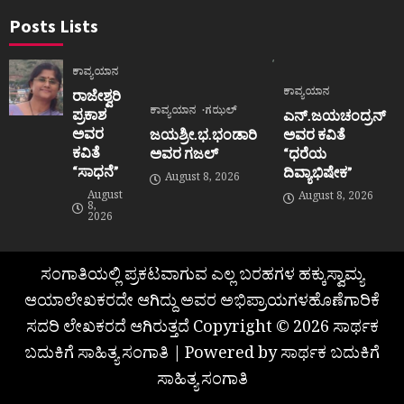
Posts Lists
ಕಾವ್ಯಯಾನ
ಕಾವ್ಯಯಾನ
ರಾಜೇಶ್ವರಿ
ಕಾವ್ಯಯಾನ
ಗಝಲ್
ಪ್ರಕಾಶ
ಎನ್.ಜಯಚಂದ್ರನ್
ಅವರ
ಜಯಶ್ರೀ.ಭ.ಭಂಡಾರಿ
ಅವರ ಕವಿತೆ
ಕವಿತೆ
ಅವರ ಗಜಲ್
“ಧರೆಯ
“ಸಾಧನೆ”
ದಿವ್ಯಾಭಿಷೇಕ”
August 8, 2026
August
August 8, 2026
8,
2026
ಸಂಗಾತಿಯಲ್ಲಿ ಪ್ರಕಟವಾಗುವ ಎಲ್ಲ ಬರಹಗಳ ಹಕ್ಕುಸ್ವಾಮ್ಯ
ಆಯಾಲೇಖಕರದೇ ಆಗಿದ್ದು ಅವರ ಅಭಿಪ್ರಾಯಗಳಹೊಣೆಗಾರಿಕೆ
ಸದರಿ ಲೇಖಕರದೆ ಆಗಿರುತ್ತದೆ Copyright © 2026 ಸಾರ್ಥಕ
ಬದುಕಿಗೆ ಸಾಹಿತ್ಯ ಸಂಗಾತಿ | Powered by ಸಾರ್ಥಕ ಬದುಕಿಗೆ
ಸಾಹಿತ್ಯ ಸಂಗಾತಿ