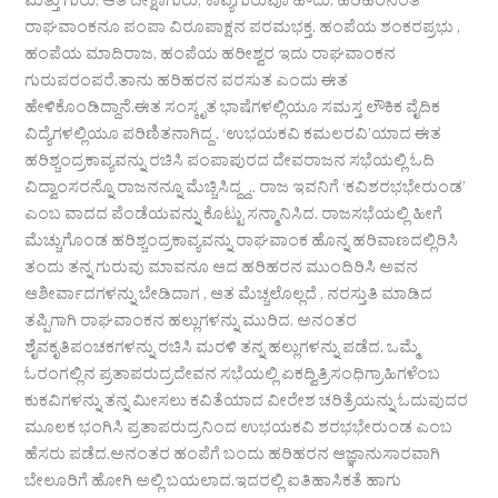
ಮತ್ತು ಗುರು. ಆತ ದೀಕ್ಷಾಗುರು, ಕಾವ್ಯಗುರುವೂ ಹೌದು. ಹರಿಹರನಂತೆ
ರಾಘವಾಂಕನೂ ಪಂಪಾ ವಿರೂಪಾಕ್ಷನ ಪರಮಭಕ್ತ. ಹಂಪೆಯ ಶಂಕರಪ್ರಭು ,
ಹಂಪೆಯ ಮಾದಿರಾಜ, ಹಂಪೆಯ ಹರೀಶ್ವರ ಇದು ರಾಘವಾಂಕನ
ಗುರುಪರಂಪರೆ.ತಾನು ಹರಿಹರನ ವರಸುತ ಎಂದು ಈತ
ಹೇಳಿಕೊಂಡಿದ್ದಾನೆ.ಈತ ಸಂಸ್ಕೃತ ಭಾಷೆಗಳಲ್ಲಿಯೂ ಸಮಸ್ತ ಲೌಕಿಕ ವೈದಿಕ
ವಿದ್ಯೆಗಳಲ್ಲಿಯೂ ಪರಿಣಿತನಾಗಿದ್ದ . ‘ಉಭಯಕವಿ ಕಮಲರವಿ’ಯಾದ ಈತ
ಹರಿಶ್ಚಂದ್ರಕಾವ್ಯವನ್ನು ರಚಿಸಿ ಪಂಪಾಪುರದ ದೇವರಾಜನ ಸಭೆಯಲ್ಲಿ ಓದಿ
ವಿದ್ವಾಂಸರನ್ನೊ ರಾಜನನ್ನೂ ಮೆಚ್ಚಿಸಿದ್ದ್ದ.. ರಾಜ ಇವನಿಗೆ ‘ಕವಿಶರಭಭೇರುಂಡ’
ಎಂಬ ವಾದದ ಪೆಂಡೆಯವನ್ನು ಕೊಟ್ಟು ಸನ್ಮಾನಿಸಿದ. ರಾಜಸಭೆಯಲ್ಲಿ ಹೀಗೆ
ಮೆಚ್ಚುಗೊಂಡ ಹರಿಶ್ಚಂದ್ರಕಾವ್ಯವನ್ನು ರಾಘವಾಂಕ ಹೊನ್ನ ಹರಿವಾಣದಲ್ಲಿರಿಸಿ
ತಂದು ತನ್ನ ಗುರುವು ಮಾವನೂ ಆದ ಹರಿಹರನ ಮುಂದಿರಿಸಿ ಅವನ
ಆಶೀರ್ವಾದಗಳನ್ನು ಬೇಡಿದಾಗ , ಆತ ಮೆಚ್ಚಲೊಲ್ಲದೆ , ನರಸ್ತುತಿ ಮಾಡಿದ
ತಪ್ಪಿಗಾಗಿ ರಾಘವಾಂಕನ ಹಲ್ಲುಗಳನ್ನು ಮುರಿದ. ಅನಂತರ
ಶೈವಕೃತಿಪಂಚಕಗಳನ್ನು ರಚಿಸಿ ಮರಳಿ ತನ್ನ ಹಲ್ಲುಗಳನ್ನು ಪಡೆದ. ಒಮ್ಮೆ
ಓರಂಗಲ್ಲಿನ ಪ್ರತಾಪರುದ್ರದೇವನ ಸಭೆಯಲ್ಲಿ ಏಕದ್ವಿತ್ರಿಸಂಧಿಗ್ರಾಹಿಗಳೆಂಬ
ಕುಕವಿಗಳನ್ನು ತನ್ನ ಮೀಸಲು ಕವಿತೆಯಾದ ವೀರೇಶ ಚರಿತ್ರೆಯನ್ನು ಓದುವುದರ
ಮೂಲಕ ಭಂಗಿಸಿ ಪ್ರತಾಪರುದ್ರನಿಂದ ಉಭಯಕವಿ ಶರಭಭೇರುಂಡ ಎಂಬ
ಹೆಸರು ಪಡೆದ.ಅನಂತರ ಹಂಪೆಗೆ ಬಂದು ಹರಿಹರನ ಆಜ್ಞಾನುಸಾರವಾಗಿ
ಬೇಲೂರಿಗೆ ಹೋಗಿ ಅಲ್ಲಿ ಬಯಲಾದ.ಇದರಲ್ಲಿ ಐತಿಹಾಸಿಕತೆ ಹಾಗು