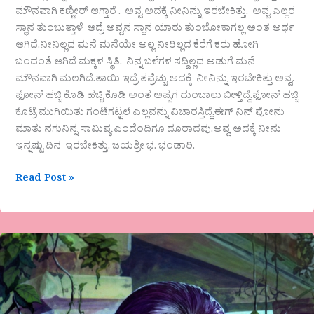
ಮೌನವಾಗಿ ಕಣ್ಣೀರ್ ಆಗ್ತಾರೆ . ಅವ್ವ ಅದಕ್ಕೆ ನೀನಿನ್ನು ಇರಬೇಕಿತ್ತು. ಅವ್ವ ಎಲ್ಲರ
ಸ್ಥಾನ ತುಂಬುತ್ತಾಳೆ ಆದ್ರೆ ಅವ್ವನ ಸ್ಥಾನ ಯಾರು ತುಂಬೋಕಾಗಲ್ಲ ಅಂತ ಅರ್ಥ
ಆಗಿದೆ.ನೀನಿಲ್ಲದ ಮನೆ ಮನೆಯೇ ಅಲ್ಲ ನೀರಿಲ್ಲದ ಕೆರೆಗೆ ಕರು ಹೋಗಿ
ಬಂದಂತೆ ಆಗಿದೆ ಮಕ್ಕಳ ಸ್ಥಿತಿ. ನಿನ್ನ ಬಳೆಗಳ ಸದ್ದಿಲ್ಲದ ಅಡುಗೆ ಮನೆ
ಮೌನವಾಗಿ ಮಲಗಿದೆ.ತಾಯಿ ಇದ್ರೆ ತವ್ರೆಚ್ಚು ಅದಕ್ಕೆ ನೀನಿನ್ನು ಇರಬೇಕಿತ್ತು ಅವ್ವ.
ಫೋನ್ ಹಚ್ಚಿ ಕೊಡಿ ಹಚ್ಚಿ ಕೊಡಿ ಅಂತ ಅಪ್ಪಗ ದುಂಬಾಲು ಬೀಳ್ತಿದ್ದೆ.ಫೋನ್ ಹಚ್ಚಿ
ಕೊಟ್ರೆ ಮುಗಿಯಿತು ಗಂಟೆಗಟ್ಟಲೆ ಎಲ್ಲವನ್ನು ವಿಚಾರಸ್ತಿದ್ದೆ.ಈಗ್ ನಿನ್ ಫೋನು
ಮಾತು ನಗುನಿನ್ನ ಸಾಮಿಪ್ಯ ಎಂದೆಂದಿಗೂ ದೂರಾದವು.ಅವ್ವ ಅದಕ್ಕೆ ನೀನು
ಇನ್ನಷ್ಟು ದಿನ ಇರಬೇಕಿತ್ತು. ಜಯಶ್ರೀ ಭ. ಭಂಡಾರಿ.
Read Post »