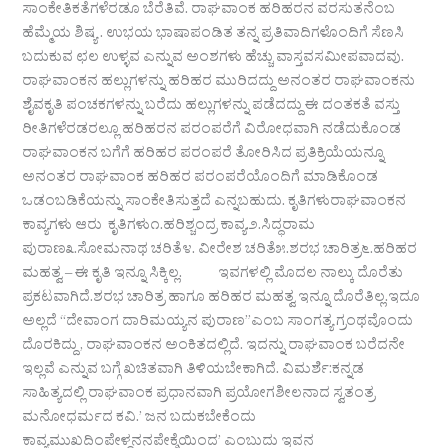
ಸಾಂಕೇತಿಕತೆಗಳೆರಡೂ ಬೆರೆತಿವೆ. ರಾಘವಾಂಕ ಹರಿಹರನ ವರಸುತನೆಂಬ
ಹೆಮ್ಮೆಯ ಶಿಷ್ಯ . ಉಭಯ ಭಾಷಾಪಂಡಿತ ತನ್ನ ಪ್ರತಿವಾದಿಗಳೊಂದಿಗೆ ಸೆಣಸಿ
ಬದುಕುವ ಛಲ ಉಳ್ಳವ ಎನ್ನುವ ಅಂಶಗಳು ಹೆಚ್ಚು ವಾಸ್ತವಸಮೀಪವಾದವು.
ರಾಘವಾಂಕನ ಹಲ್ಲುಗಳನ್ನು ಹರಿಹರ ಮುರಿದದ್ದು ಅನಂತರ ರಾಘವಾಂಕನು
ಶೈವಕೃತಿ ಪಂಚಕಗಳನ್ನು ಬರೆದು ಹಲ್ಲುಗಳನ್ನು ಪಡೆದದ್ದು ಈ ದಂತಕತೆ ವಸ್ತು
ರೀತಿಗಳೆರಡರಲ್ಲೂ ಹರಿಹರನ ಪರಂಪರೆಗೆ ವಿರೋಧವಾಗಿ ನಡೆದುಕೊಂಡ
ರಾಘವಾಂಕನ ಬಗೆಗೆ ಹರಿಹರ ಪರಂಪರೆ ತೋರಿಸಿದ ಪ್ರತಿಕ್ರಿಯೆಯನ್ನೂ
ಅನಂತರ ರಾಘವಾಂಕ ಹರಿಹರ ಪರಂಪರೆಯೊಂದಿಗೆ ಮಾಡಿಕೊಂಡ
ಒಡಂಬಡಿಕೆಯನ್ನು ಸಾಂಕೇತಿಸುತ್ತದೆ ಎನ್ನಬಹುದು. ಕೃತಿಗಳುರಾಘವಾಂಕನ
ಕಾವ್ಯಗಳು ಆರು ಕೃತಿಗಳು೧.ಹರಿಶ್ಚಂದ್ರ ಕಾವ್ಯ.೨.ಸಿದ್ಧರಾಮ
ಪುರಾಣ೩.ಸೋಮನಾಥ ಚರಿತೆ೪. ವೀರೇಶ ಚರಿತೆ೫.ಶರಭ ಚಾರಿತ್ರ೬.ಹರಿಹರ
ಮಹತ್ವ – ಈ ಕೃತಿ ಇನ್ನೂ ಸಿಕ್ಕಿಲ್ಲ. ಇವಗಳಲ್ಲಿ ಮೊದಲ ನಾಲ್ಕು ದೊರೆತು
ಪ್ರಕಟವಾಗಿದೆ.ಶರಭ ಚಾರಿತ್ರ ಹಾಗೂ ಹರಿಹರ ಮಹತ್ವ ಇನ್ನೂ ದೊರೆತಿಲ್ಲ.ಇದೂ
ಅಲ್ಲದೆ “ದೇವಾಂಗ ದಾರಿಮಯ್ಯನ ಪುರಾಣ”ಎಂಬ ಸಾಂಗತ್ಯ ಗ್ರಂಥವೊಂದು
ದೊರಕಿದ್ದು , ರಾಘವಾಂಕನ ಅಂಕಿತದಲ್ಲಿದೆ. ಇದನ್ನು ರಾಘವಾಂಕ ಬರೆದನೇ
ಇಲ್ಲವೆ ಎನ್ನುವ ಬಗ್ಗೆ ಖಚಿತವಾಗಿ ತಿಳಿಯಬೇಕಾಗಿದೆ. ವಿಮರ್ಶೆ:ಕನ್ನಡ
ಸಾಹಿತ್ಯದಲ್ಲಿ ರಾಘವಾಂಕ ಪ್ರಧಾನವಾಗಿ ಪ್ರಯೋಗಶೀಲನಾದ ಸ್ವತಂತ್ರ
ಮನೋಧರ್ಮದ ಕವಿ.’ ಜನ ಬದುಕಬೇಕೆಂದು
ಕಾವ್ಯಮುಖದಿಂಪೇಳ್ದನನಪೇಕ್ಶೆಯಿಂದ’ ಎಂಬುದು ಇವನ