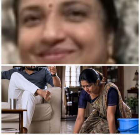
ಪತ್ನಿ…
ನಿಮ್ಮ
ಕೆಲಸದಾಕೆ
ಅಲ್ಲ”
ವಿಶೇಷ
ಲೇಖನ
ವೀಣಾ
ಹೇಮಂತ್‌
ಗೌಡ
ಪಾಟೀಲ