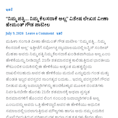
ಇತರೆ
“ನಿಮ್ಮ ಪತ್ನಿ… ನಿಮ್ಮ ಕೆಲಸದಾಕೆ ಅಲ್ಲ” ವಿಶೇಷ ಲೇಖನ ವೀಣಾ
ಹೇಮಂತ್‌ ಗೌಡ ಪಾಟೀಲ
July 9, 2026
Leave a Comment
ಇತರೆ
ಮಹಿಳಾ ಸಂಗಾತಿ ವೀಣಾ ಹೇಮಂತ್‌ ಗೌಡ ಪಾಟೀಲ “ನಿಮ್ಮ ಪತ್ನಿ… ನಿಮ್ಮ
ಕೆಲಸದಾಕೆ ಅಲ್ಲ” ಇತ್ತೀಚೆಗೆ ಸರ್ವೋಚ್ಚ ನ್ಯಾಯಾಲಯದಲ್ಲಿ ಜಸ್ಟಿಸ್ ಸಂದೀಪ್
ಮೆಹತಾ ಅವರು ನಿಮ್ಮ ಪತ್ನಿ ನಿಮ್ಮ ಕೆಲಸದಾಕೆ ಖಂಡಿತವಾಗಿಯೂ ಅಲ್ಲ ಎಂಬ
ಹೇಳಿಕೆಯನ್ನು ನೀಡಿದ್ದಾರೆ. 21ನೇ ಶತಮಾನದತ್ತ ಕಾಲಿಡುತ್ತಿರುವ ಭಾರತೀಯ
ಕೌಟುಂಬಿಕ ಬದುಕಿನಲ್ಲಿ ಈ ಹೇಳಿಕೆಯು ಅತ್ಯಂತ ಮಹತ್ವದ್ದೆ೦ದು
ದಾಖಲಿಸಬಹುದು.ಅವರ ಈ ಹೇಳಿಕೆಯು ಮದುವೆ ಎನ್ನುವುದು ಗಂಡ ಮತ್ತು
ಹೆಂಡತಿ ಇಬ್ಬರ ಪರಸ್ಪರರ ಸಾಂಗತ್ಯದ ಬದುಕು… ಇದನ್ನು ಪರಸ್ಪರರಿಗೆ ಗೌರವ
ನೀಡುವ ಮತ್ತು ಜವಾಬ್ದಾರಿಗಳನ್ನು ಹಂಚಿಕೊಳ್ಳುವ ಮೂಲಕ ದಂಪತಿಗಳು
ನಿರ್ವಹಿಸಬೇಕೇ ಹೊರತು 21ನೇ ಶತಮಾನಕ್ಕೆ ಅಥವಾ ಪ್ರಸ್ತುತ
ದಿನಮಾನಗಳಿಗೆ ಹೊಂದದ ಲಿಂಗ ಸಂಬಂಧಿ ಜವಾಬ್ದಾರಿಗಳಂತೆ ಅಲ್ಲ
ಎಂಬುದನ್ನು ಅವರು ಒತ್ತಿ ಹೇಳಿದ್ದಾರೆ.ಅವರ ಈ ಹೇಳಿಕೆಯು ಆಧುನಿಕ
ಸಮಾಜದಲ್ಲಿ ಬದಲಾಗುತ್ತಿರುವ ಮೌಲ್ಯಗಳು ಹಾಗೂ ಅದು ನಮ್ಮ ಬದುಕಿನ