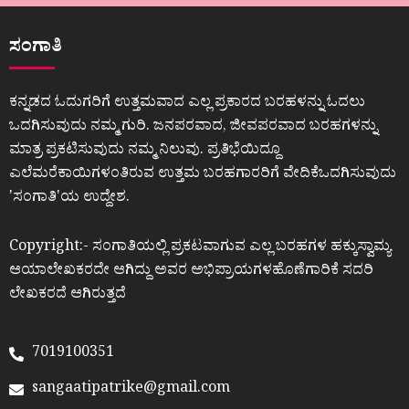
ಸಂಗಾತಿ
ಕನ್ನಡದ ಓದುಗರಿಗೆ ಉತ್ತಮವಾದ ಎಲ್ಲ ಪ್ರಕಾರದ ಬರಹಳನ್ನು ಓದಲು
ಒದಗಿಸುವುದು ನಮ್ಮ ಗುರಿ. ಜನಪರವಾದ, ಜೀವಪರವಾದ ಬರಹಗಳನ್ನು
ಮಾತ್ರ ಪ್ರಕಟಿಸುವುದು ನಮ್ಮ ನಿಲುವು. ಪ್ರತಿಭೆಯಿದ್ದೂ
ಎಲೆಮರೆಕಾಯಿಗಳಂತಿರುವ ಉತ್ತಮ ಬರಹಗಾರರಿಗೆ ವೇದಿಕೆಒದಗಿಸುವುದು
ʼಸಂಗಾತಿʼಯ ಉದ್ದೇಶ.
Copyright:- ಸಂಗಾತಿಯಲ್ಲಿ ಪ್ರಕಟವಾಗುವ ಎಲ್ಲ ಬರಹಗಳ ಹಕ್ಕುಸ್ವಾಮ್ಯ
ಆಯಾಲೇಖಕರದೇ ಆಗಿದ್ದು ಅವರ ಅಭಿಪ್ರಾಯಗಳಹೊಣೆಗಾರಿಕೆ ಸದರಿ
ಲೇಖಕರದೆ ಆಗಿರುತ್ತದೆ
7019100351
sangaatipatrike@gmail.com