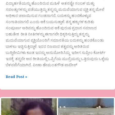
ವಿದ್ಯಾರ್ಹತೆಯನ್ನು ಹೊಂದಿರುವ ಮಹಿಳೆ ಆತನಷ್ಟೇ ಸಂಬಳ ಮತ್ತು
ಸವಲತ್ತುಗಳನ್ನು ಪಡೆಯುತ್ತಿದ್ದು ತನ್ನನ್ನು ಮದುವೆಯಾಗುವ ವ್ಯಕ್ತಿ ತನ್ನ ಮೇಲೆ
ಅಧಿಕಾರ ಚಲಾಯಿಸುವ ಗಂಡನಾಗದೆ, ಬದುಕನ್ನು ಹಂಚಿಕೊಳ್ಳುವ
ಸಂಗಾತಿಯಾಗಲಿ ಎಂದು ಆಕೆ ಬಯಸುತ್ತಾಳೆ. ತನ್ನ ಹಕ್ಕುಗಳ ಕುರಿತು
ಸಂಪೂರ್ಣ ಅರಿವನ್ನು ಹೊಂದಿರುವ ಆಕೆ ಪುರುಷ ಪ್ರಧಾನ ಸಮಾಜದ
ಬಹುತೇಕ ರೀತಿ ನೀತಿಗಳನ್ನು ಈಗಾಗಲೇ ಧಿಕ್ಕರಿಸುತ್ತಿದ್ದು ತನ್ನನ್ನು
ಮದುವೆಯಾಗುವ ವ್ಯಕ್ತಿಯೊಂದಿಗೆ ಸಮಾನತೆಯ ಬದುಕನ್ನು ಹಂಚಿಕೊಂಡು
ಬಾಳಲು ಇಚ್ಚಿಸುತ್ತಿದ್ದಾಳೆ. ಇದರ ನಿಜವಾದ ತತ್ವವನ್ನು ಅರಿತಿರುವ
ಬುದ್ಧಿಜೀವಿಗಳು ಕೂಡ ಇದನ್ನು ಅನುಮೋದಿಸಿದ್ದು ಇದೀಗ ಸುಪ್ರೀಂ ಕೋರ್ಟ್
ಇದಕ್ಕೆ ತನ್ನದೇ ಆದ ರೀತಿಯಲ್ಲಿ ಒಪ್ಪಿಗೆಯ ಮುದ್ರೆಯನ್ನು ಒತ್ತಿರುವುದು ಒಳ್ಳೆಯ
ಬೆಳವಣಿಗೆಯಾಗಿದೆ. ವೀಣಾ ಹೇಮಂತಗೌಡ ಪಾಟೀಲ್
Read Post »
ಜಯಶ್ರೀ
ಭ.
ಭಂಡಾರಿ