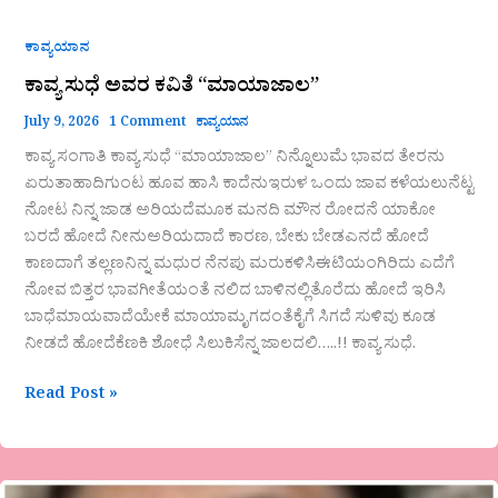
ಕಾವ್ಯಯಾನ
ಕಾವ್ಯ ಸುಧೆ ಅವರ ಕವಿತೆ “ಮಾಯಾಜಾಲ”
July 9, 2026
1 Comment
ಕಾವ್ಯಯಾನ
ಕಾವ್ಯ ಸಂಗಾತಿ ಕಾವ್ಯ ಸುಧೆ “ಮಾಯಾಜಾಲ” ನಿನ್ನೊಲುಮೆ ಭಾವದ ತೇರನು
ಏರುತಾಹಾದಿಗುಂಟ ಹೂವ ಹಾಸಿ ಕಾದೆನುಇರುಳ ಒಂದು ಜಾವ ಕಳೆಯಲುನೆಟ್ಟ
ನೋಟ ನಿನ್ನ ಜಾಡ ಅರಿಯದೆಮೂಕ ಮನದಿ ಮೌನ ರೋದನೆ ಯಾಕೋ
ಬರದೆ ಹೋದೆ ನೀನುಅರಿಯದಾದೆ ಕಾರಣ, ಬೇಕು ಬೇಡಎನದೆ ಹೋದೆ
ಕಾಣದಾಗೆ ತಲ್ಲಣನಿನ್ನ ಮಧುರ ನೆನಪು ಮರುಕಳಿಸಿಈಟಿಯಂಗಿರಿದು ಎದೆಗೆ
ನೋವ ಬಿತ್ತರ ಭಾವಗೀತೆಯಂತೆ ನಲಿದ ಬಾಳಿನಲ್ಲಿತೊರೆದು ಹೋದೆ ಇರಿಸಿ
ಬಾಧೆಮಾಯವಾದೆಯೇಕೆ ಮಾಯಾಮೃಗದಂತೆಕೈಗೆ ಸಿಗದೆ ಸುಳಿವು ಕೂಡ
ನೀಡದೆ ಹೋದೆಕೆಣಕಿ ಶೋಧೆ ಸಿಲುಕಿಸೆನ್ನ ಜಾಲದಲಿ…..!! ಕಾವ್ಯ ಸುಧೆ.
Read Post »
“ನಿಮ್ಮ