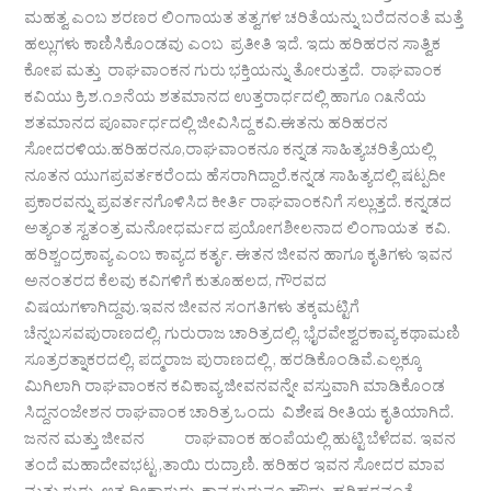
ಮಹತ್ವ ಎಂಬ ಶರಣರ ಲಿಂಗಾಯತ ತತ್ವಗಳ ಚರಿತೆಯನ್ನು ಬರೆದನಂತೆ ಮತ್ತೆ
ಹಲ್ಲುಗಳು ಕಾಣಿಸಿಕೊಂಡವು ಎಂಬ ಪ್ರತೀತಿ ಇದೆ. ಇದು ಹರಿಹರನ ಸಾತ್ವಿಕ
ಕೋಪ ಮತ್ತು ರಾಘವಾಂಕನ ಗುರು ಭಕ್ತಿಯನ್ನು ತೋರುತ್ತದೆ. ರಾಘವಾಂಕ
ಕವಿಯು ಕ್ರಿ.ಶ.೧೨ನೆಯ ಶತಮಾನದ ಉತ್ತರಾರ್ಧದಲ್ಲಿ ಹಾಗೂ ೧೩ನೆಯ
ಶತಮಾನದ ಪೂರ್ವಾರ್ಧದಲ್ಲಿ ಜೀವಿಸಿದ್ದ ಕವಿ.ಈತನು ಹರಿಹರನ
ಸೋದರಳಿಯ.ಹರಿಹರನೂ,ರಾಘವಾಂಕನೂ ಕನ್ನಡ ಸಾಹಿತ್ಯಚರಿತ್ರೆಯಲ್ಲಿ
ನೂತನ ಯುಗಪ್ರವರ್ತಕರೆಂದು ಹೆಸರಾಗಿದ್ದಾರೆ.ಕನ್ನಡ ಸಾಹಿತ್ಯದಲ್ಲಿ ಷಟ್ಪದೀ
ಪ್ರಕಾರವನ್ನು ಪ್ರವರ್ತನಗೊಳಿಸಿದ ಕೀರ್ತಿ ರಾಘವಾಂಕನಿಗೆ ಸಲ್ಲುತ್ತದೆ. ಕನ್ನಡದ
ಅತ್ಯಂತ ಸ್ವತಂತ್ರ ಮನೋಧರ್ಮದ ಪ್ರಯೋಗಶೀಲನಾದ ಲಿಂಗಾಯತ ಕವಿ.
ಹರಿಶ್ಚಂದ್ರಕಾವ್ಯ ಎಂಬ ಕಾವ್ಯದ ಕರ್ತೃ. ಈತನ ಜೀವನ ಹಾಗೂ ಕೃತಿಗಳು ಇವನ
ಅನಂತರದ ಕೆಲವು ಕವಿಗಳಿಗೆ ಕುತೂಹಲದ, ಗೌರವದ
ವಿಷಯಗಳಾಗಿದ್ದವು.ಇವನ ಜೀವನ ಸಂಗತಿಗಳು ತಕ್ಕಮಟ್ಟಿಗೆ
ಚೆನ್ನಬಸವಪುರಾಣದಲ್ಲಿ, ಗುರುರಾಜ ಚಾರಿತ್ರದಲ್ಲಿ, ಭೈರವೇಶ್ವರಕಾವ್ಯ ಕಥಾಮಣಿ
ಸೂತ್ರರತ್ನಾಕರದಲ್ಲಿ, ಪದ್ಮರಾಜ ಪುರಾಣದಲ್ಲಿ , ಹರಡಿಕೊಂಡಿವೆ.ಎಲ್ಲಕ್ಕೂ
ಮಿಗಿಲಾಗಿ ರಾಘವಾಂಕನ ಕವಿಕಾವ್ಯ ಜೀವನವನ್ನೇ ವಸ್ತುವಾಗಿ ಮಾಡಿಕೊಂಡ
ಸಿದ್ದನಂಜೇಶನ ರಾಘವಾಂಕ ಚಾರಿತ್ರ ಒಂದು ವಿಶೇಷ ರೀತಿಯ ಕೃತಿಯಾಗಿದೆ.
ಜನನ ಮತ್ತು ಜೀವನ ರಾಘವಾಂಕ ಹಂಪೆಯಲ್ಲಿ ಹುಟ್ಟಿ ಬೆಳೆದವ. ಇವನ
ತಂದೆ ಮಹಾದೇವಭಟ್ಟ ,ತಾಯಿ ರುದ್ರಾಣಿ. ಹರಿಹರ ಇವನ ಸೋದರ ಮಾವ