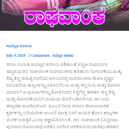
ಸಾವಿಲ್ಲದ ಶರಣರು
July 9, 2026
2 Comments
ಸಾವಿಲ್ಲದ ಶರಣರು
ಶರಣ ಸಂಗಾತಿ ಸಾವಿಲ್ಲದ ಶರಣರು ಶಶಿಕಾಂತ್‌ ಪಟ್ಟಣ ರಾಮದುರ್ಗ
ಷಟ್ಪದಿಯ ಕವಿ ರಾಘವಾಂಕ ರಾಘವಾಂಕನು ಹರಿಹರನ ಸೋದರಳಿಯ ಮತ್ತು
ಶಿಷ್ಯ ತನ್ನ ಸಾಹಿತ್ಯ ರಚನೆಯ ಆರಂಭದಲ್ಲಿ ರಾಘವಾಂಕನು ಕೇವಲ ವೈಷ್ಣವ
ಪರಂಪರೆಯ ಕಾವ್ಯಗಳನ್ನು ರಚಿಸಿದನೆಂದು ಮತ್ತು ತನ್ನ ಗುರು ಮತ್ತು ಸೋದರ
ಮಾವನಿಗೆ ಆ ಪುರಾಣಗಳನ್ನು ತೋರಿಸಿದಾಗ ಸಿಟ್ಟಿಗೆದ್ದ ಹರಿಹರ ತನ್ನ ಶಿಷ್ಯ
ಮತ್ತು ಸೋದರಳಿಯನಿಗೆ ಬಾಯಿಯ ಮೇಲೆ ಬಡಿದನೆಂದು ಆಗ ಐದು
ಹಲ್ಲುಗಳು ಉದರಿದವೆಂದು ಮುಂದೆ ನೀನು ಶರಣರ ಜೀವನಾಧಾರಿತ
ಕೃತಿಗಳನ್ನು ಬರೆಯಬೇಕು ಅಂದರೆ ಮಾತ್ರ ನಿನಗೆ ಉದುರಿ ಹೋದ ಹಲ್ಲುಗಳು
ಮರಳಿ ಬರುತ್ತವೆ ಎಂದು ಆಜ್ಞಾಪಿಸಿದನಂತೆ. ಆಗ ರಾಘವಾಂಕ 1ಸಿದ್ಧರಾಮ
ಪುರಾಣ2.ಸೋಮನಾಥ ಚರಿತೆ3. ವೀರೇಶ ಚರಿತೆ4.ಶರಭ ಚಾರಿತ್ರ5.ಹರಿಹರ