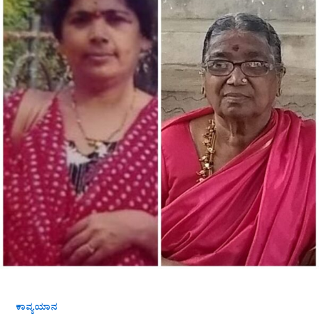
ಅವರ
ಕವಿತೆ
“ಅವ್ವ
ನೀನಿನ್ನು
ಇರಬೇಕಿತ್ತು.”
ಕಾವ್ಯಯಾನ