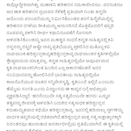
ಕಾವ್ಯೋದ್ದೇಶವಾಗಿತ್ತು. ಮಹಾಕವಿ ಹರಿಹರನ ಸಮಕಾಲೀನನೂ , ವರಸುತನೂ
ಆದ ಈತ ಹರಿಹರನ ಪ್ರಭಾವದ ಸೆಳೆತಕ್ಕೆ ಪ್ರತಿಯಾಗಿ ನಿಂತು ತನ್ನದೇ
ಆದೊಂದು ಪರಂಪರೆಯನ್ನು ನಿರ್ಮಿಸಿಕೊಂಡವ.ತನಗೆ ಹಿನ್ನೆಲೆಯಲ್ಲಿದ್ದ
ಹರಿಹರನ ರಗಳೆಯ ರೀತಿಯನ್ನು ಅನುಸರಿಸದೆ ಮೊತ್ತಮೊದಲಿಗೆ ಷಟ್ಪದಿ
ರೂಪವನ್ನು ಪಳಗಿಸಿ ದೀರ್ಘ ಕಥಾನಿರೂಪಣೆಗೆ ಸೊಗಸಾಗಿ
ಅಳವಡಿಸಿಕೊಂಡದ್ದು ಇವನ ಮಹತ್ವದ ಸಾಧನೆ.ಕನ್ನಡ ಸಾಹಿತ್ಯದಲ್ಲಿ ಕವಿ
ರನ್ನನನ್ನು ಬಿಟ್ಟರೆ ಅಷ್ಟೇ ನಾಟ್ಯ ಪ್ರತಿಭೆಯನ್ನು ಪ್ರಕಟಿಸಿದ ಮತೊಬ್ಬ ಕವಿ
ರಾಘವಾಂಕ.ಹರಿಶ್ಚಂದ್ರಕಾವ್ಯಹರಿಶ್ಚಂದ್ರಕಾವ್ಯ ರಾಘವಾಂಕನ ಕೃತಿಗಳಲ್ಲಿಯೇ
ಶ್ರೇಷ್ಥವಾದುದು ಮಾತ್ರವಲ್ಲ . ಕನ್ನಡ ಸಾಹಿತ್ಯದಲ್ಲಿಯೇ ಅಪೂರ್ವವಾದ
ಕೃತಿ.ರಾಘವಾಂಕನಿಗಿಂತ ಹಿಂದಿನ ಎಲ್ಲ ಆಕಾರಗಳೊಡನೆ ಇದರ
ಸಂವಿಧಾನವನ್ನು ಹೋಲಿಸಿದರೆ ಭಾರತೀಯ ಸಾಹಿತ್ಯದಲ್ಲಿಯೇ
ಕಾಣದೊರೆಯುವ ನೂತನ ಸನ್ನಿವೇಶಸೃಷ್ಟಿ , ಕೃತಿಬಂಧೆ ಇಲ್ಲಿದೆ ಎಂಬುದು
ಹೆಮ್ಮೆಯ ಸಂಗತಿ ಎಂದು ವಿದ್ವಾಂಸರು ಈ ಕಾವ್ಯದ ಬಗ್ಗೆ ಅಭಿಪ್ರಾಯ
ವ್ಯಕ್ತಪಡಿಸಿದ್ದಾರೆ. ‘ಹರನೆಂಬುದೇ ಸತ್ಯ ಸತ್ಯವೆಂಬುದೇ ಹರನು’ ಎನ್ನುವ
ತತ್ವವನ್ನು ಜೀವನಕ್ಕೆ ಅಳವಡಿಸಿ ಬದುಕಿದ ಸತ್ಯಸಾಧಕ ಹರಿಶ್ಚಂದ್ರನ
ಕರುಣಾದ್ಭುತವಾದ ಕಥೆಯೇ ಹರಿಶ್ಚಂದ್ರಕಾವ್ಯ.. ಇದರಲ್ಲಿ ಹದಿನಾಲ್ಕು ಸ್ಥಳಗಳಿದ್ದು
ವಾರ್ಧಕ ಷಟ್ಪದಿಯಲ್ಲಿ ರಚಿತವಾಗಿದೆ.ಹರಿಶ್ಚಂದ್ರನ ಪಾತ್ರ ಸತ್ಯ ಸಾಕ್ಷಾತ್ಕಾರಕ್ಕಾಗಿ
ನಿರಂತರವೂ ಹೂರಾಡುವ ಆದರ್ಶಾಭೀಪ್ಸೆಯ ಪ್ರತಿಮೆಯಾಗಿದೆ. ಈ ಕೃತಿಯಲ್ಲಿ