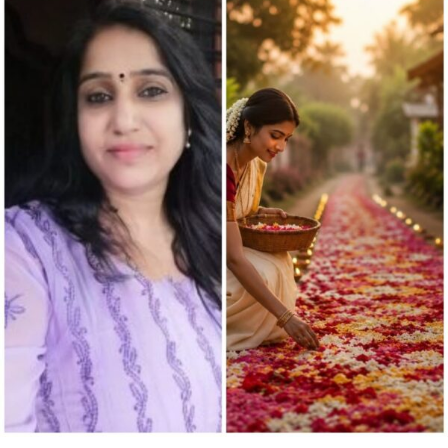
ಸುಧೆ
ಅವರ
ಕವಿತೆ
“ಮಾಯಾಜಾಲ”