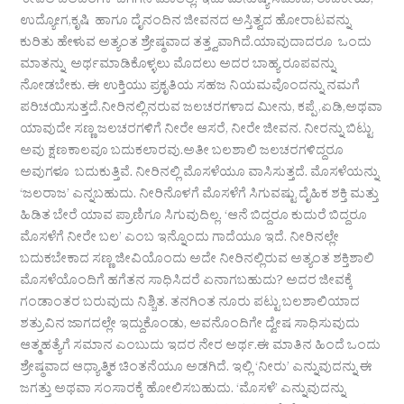
ಕೇವಲ ಜಲಚರಗಳ ಬಗೆಗಿನ ಮಾತಲ್ಲ; ಇದು ಮನುಷ್ಯ ಸಮಾಜ, ರಾಜಕೀಯ,
ಉದ್ಯೋಗ,ಕೃಷಿ ಹಾಗೂ ದೈನಂದಿನ ಜೀವನದ ಅಸ್ತಿತ್ವದ ಹೋರಾಟವನ್ನು
ಕುರಿತು ಹೇಳುವ ಅತ್ಯಂತ ಶ್ರೇಷ್ಠವಾದ ತತ್ತ್ವವಾಗಿದೆ.​ಯಾವುದಾದರೂ ಒಂದು
ಮಾತನ್ನು ಅರ್ಥಮಾಡಿಕೊಳ್ಳಲು ಮೊದಲು ಅದರ ಬಾಹ್ಯ ರೂಪವನ್ನು
ನೋಡಬೇಕು. ಈ ಉಕ್ತಿಯು ಪ್ರಕೃತಿಯ ಸಹಜ ನಿಯಮವೊಂದನ್ನು ನಮಗೆ
ಪರಿಚಯಿಸುತ್ತದೆ.ನೀರಿನಲ್ಲಿನರುವ ಜಲಚರಗಳಾದ ಮೀನು, ಕಪ್ಪೆ ,ಏಡಿ,ಅಥವಾ
ಯಾವುದೇ ಸಣ್ಣ ಜಲಚರಗಳಿಗೆ ನೀರೇ ಆಸರೆ, ನೀರೇ ಜೀವನ. ನೀರನ್ನು ಬಿಟ್ಟು
ಅವು ಕ್ಷಣಕಾಲವೂ ಬದುಕಲಾರವು.​ಅತೀ ಬಲಶಾಲಿ ಜಲಚರಗಳಿದ್ದರೂ
ಅವುಗಳೂ ಬದುಕುತ್ತಿವೆ. ನೀರಿನಲ್ಲಿ ಮೊಸಳೆಯೂ ವಾಸಿಸುತ್ತದೆ. ಮೊಸಳೆಯನ್ನು
‘ಜಲರಾಜ’ ಎನ್ನಬಹುದು. ನೀರಿನೊಳಗೆ ಮೊಸಳೆಗೆ ಸಿಗುವಷ್ಟು ದೈಹಿಕ ಶಕ್ತಿ ಮತ್ತು
ಹಿಡಿತ ಬೇರೆ ಯಾವ ಪ್ರಾಣಿಗೂ ಸಿಗುವುದಿಲ್ಲ. ‘ಆನೆ ಬಿದ್ದರೂ ಕುದುರೆ ಬಿದ್ದರೂ
ಮೊಸಳೆಗೆ ನೀರೇ ಬಲ’ ಎಂಬ ಇನ್ನೊಂದು ಗಾದೆಯೂ ಇದೆ.​ ನೀರಿನಲ್ಲೇ
ಬದುಕಬೇಕಾದ ಸಣ್ಣ ಜೀವಿಯೊಂದು ಅದೇ ನೀರಿನಲ್ಲಿರುವ ಅತ್ಯಂತ ಶಕ್ತಿಶಾಲಿ
ಮೊಸಳೆಯೊಂದಿಗೆ ಹಗೆತನ ಸಾಧಿಸಿದರೆ ಏನಾಗಬಹುದು? ಅದರ ಜೀವಕ್ಕೆ
ಗಂಡಾಂತರ ಬರುವುದು ನಿಶ್ಚಿತ. ತನಗಿಂತ ನೂರು ಪಟ್ಟು ಬಲಶಾಲಿಯಾದ
ಶತ್ರುವಿನ ಜಾಗದಲ್ಲೇ ಇದ್ದುಕೊಂಡು, ಅವನೊಂದಿಗೇ ದ್ವೇಷ ಸಾಧಿಸುವುದು
ಆತ್ಮಹತ್ಯೆಗೆ ಸಮಾನ ಎಂಬುದು ಇದರ ನೇರ ಅರ್ಥ.​ಈ ಮಾತಿನ ಹಿಂದೆ ಒಂದು
ಶ್ರೇಷ್ಠವಾದ ಆಧ್ಯಾತ್ಮಿಕ ಚಿಂತನೆಯೂ ಅಡಗಿದೆ. ಇಲ್ಲಿ ‘ನೀರು’ ಎನ್ನುವುದನ್ನು ಈ
ಜಗತ್ತು ಅಥವಾ ಸಂಸಾರಕ್ಕೆ ಹೋಲಿಸಬಹುದು. ‘ಮೊಸಳೆ’ ಎನ್ನುವುದನ್ನು