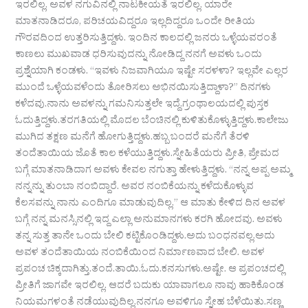
ಇರಲಿಲ್ಲ. ಅವಳ ನಗುವಿನಲ್ಲಿ ನಾಟಕೀಯತೆ ಇರಲಿಲ್ಲ. ಯಾರೇ
ಮಾತನಾಡಿದರೂ, ಪರಿಚಯವಿದ್ದರೂ ಇಲ್ಲದಿದ್ದರೂ ಒಂದೇ ರೀತಿಯ
ಗೌರವದಿಂದ ಉತ್ತರಿಸುತ್ತಿದ್ದಳು. ಇಂದಿನ ಕಾಲದಲ್ಲಿ ಜನರು ಒಳ್ಳೆಯವರಂತೆ
ಕಾಣಲು ಮುಖವಾಡ ಧರಿಸುವುದನ್ನು ನೋಡಿದ್ದ ನನಗೆ ಅವಳು ಒಂದು
ಪ್ರಶ್ನೆಯಾಗಿ ಕಂಡಳು. “ಇವಳು ನಿಜವಾಗಿಯೂ ಇಷ್ಟೇ ಸರಳಳಾ? ಇಲ್ಲವೇ ಎಲ್ಲರ
ಮುಂದೆ ಒಳ್ಳೆಯವಳೆಂದು ತೋರಿಸಲು ಅಭಿನಯಿಸುತ್ತಿದ್ದಾಳಾ?” ದಿನಗಳು
ಕಳೆದವು.ನಾನು ಅವಳನ್ನು ಗಮನಿಸುತ್ತಲೇ ಇದ್ದೆ.ಗ್ರಂಥಾಲಯದಲ್ಲಿ ಪುಸ್ತಕ
ಓದುತ್ತಿದ್ದಳು.ತರಗತಿಯಲ್ಲಿ ಮೊದಲ ಬೆಂಚಿನಲ್ಲಿ ಕುಳಿತುಕೊಳ್ಳುತ್ತಿದ್ದಳು.ಕಾಲೇಜು
ಮುಗಿದ ತಕ್ಷಣ ಮನೆಗೆ ಹೋಗುತ್ತಿದ್ದಳು.ಹಬ್ಬ ಬಂದರೆ ಮನೆಗೆ ತೆರಳಿ
ತಂದೆತಾಯಿಯ ಜೊತೆ ಕಾಲ ಕಳೆಯುತ್ತಿದ್ದಳು.ಸ್ನೇಹಿತೆಯರು ಪ್ರೀತಿ, ಪ್ರೇಮದ
ಬಗ್ಗೆ ಮಾತನಾಡಿದಾಗ ಅವಳು ಕೇವಲ ನಗುತ್ತಾ ಹೇಳುತ್ತಿದ್ದಳು. “ನನ್ನ ಅಪ್ಪ ಅಮ್ಮ
ನನ್ನನ್ನು ತುಂಬಾ ನಂಬಿದ್ದಾರೆ. ಅವರ ನಂಬಿಕೆಯನ್ನು ಕಳೆದುಕೊಳ್ಳುವ
ಕೆಲಸವನ್ನು ನಾನು ಎಂದಿಗೂ ಮಾಡುವುದಿಲ್ಲ.” ಆ ಮಾತು ಕೇಳಿದ ದಿನ ಅವಳ
ಬಗ್ಗೆ ನನ್ನ ಮನಸ್ಸಿನಲ್ಲಿ ಇದ್ದ ಎಲ್ಲಾ ಅನುಮಾನಗಳು ಕರಗಿ ಹೋದವು. ಅವಳು
ತನ್ನ ಸುತ್ತ ತಾನೇ ಒಂದು ಬೇಲಿ ಕಟ್ಟಿಕೊಂಡಿದ್ದಳು.ಅದು ಬಂಧನವಲ್ಲ.ಅದು
ಅವಳ ತಂದೆತಾಯಿಯ ನಂಬಿಕೆಯಿಂದ ನಿರ್ಮಾಣವಾದ ಬೇಲಿ. ಅವಳ
ಪ್ರಪಂಚ ಚಿಕ್ಕದಾಗಿತ್ತು.ತಂದೆ.ತಾಯಿ.ಓದು.ಕನಸುಗಳು.ಅಷ್ಟೇ. ಆ ಪ್ರಪಂಚದಲ್ಲಿ
ಪ್ರೀತಿಗೆ ಜಾಗವೇ ಇರಲಿಲ್ಲ. ಆದರೆ ಬದುಕು ಯಾವಾಗಲೂ ನಾವು ಹಾಕಿಕೊಂಡ
ನಿಯಮಗಳಂತೆ ನಡೆಯುವುದಿಲ್ಲ.ನನಗೂ ಅವಳಿಗೂ ಸ್ನೇಹ ಬೆಳೆಯಿತು.ಸಣ್ಣ