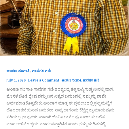
,
ಅಂಕಣ ಸಂಗಾತಿ
ಗಾದೆಗಳ ಗಣಿ
July 1, 2026
Leave a Comment
ಅಂಕಣ ಸಂಗಾತಿ
,
ಗಾದೆಗಳ ಗಣಿ
ಅಂಕಣ ಸಂಗಾತಿ ಗಾದೆಗಳ ಗಣಿ ಶರಶ್ಚಂದ್ರ ತಳ್ಳಿ ಕುಪ್ಪಿಗುಡ್ಡ ನೀರಲ್ಲಿ ವಾಸ,
ಮೊಸಳೆ ಜೊತೆ ದ್ವೇಷ ನಮ್ಮ ದಿನ ನಿತ್ಯದ ಬದುಕಿನಲ್ಲಿ ನಮ್ಮನ್ನು ನಾವೇ
ಅರ್ಥಮಾಡಿಕೊಳ್ಳಬೇಕು.ಅಂದಾಗ ಮಾತ್ರ ಈ ಪ್ರಪಂಚದಲ್ಲಿ ಸ್ವಲ್ಪ ಮಟ್ಟಿಗೆ
ಹೊಂದಾಣಿಕೆಯಿಂದ ಬದುಕಲು ಸಾಧ್ಯ.ಹಾಗೆಂದು ಕೆಟ್ಟದ್ದನ್ನು ಮಾಡುವುದು
ಸರಿಯಲ್ಲ.ನಾವುಗಳು, ನಾವಾಗಿ ಜೀವಿಸಲು ಕೆಲವು ಸುಲಭ ಸುಲಲಿತ
ಮಾರ್ಗಗಳಿವೆ.ಒಳ್ಳೆಯ ಮಾರ್ಗವನ್ನಾರಿಸಿಕೊಂಡು ನಮ್ಮ ದುಡಿತದಲ್ಲಿ