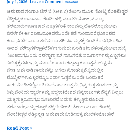
July 1, 2026
Leave a Comment
ಅನುವಾದ
ಅನುವಾದ ಸಂಗಾತಿ ಜೆನ್ ಜಿ (Gen Z) ತೆಲುಗು ಮೂಲ: ಕೋಟ್ಲ ವೆಂಕಟೇಶ್ವರ
ರೆಡ್ಡಿಕನ್ನಡ ಅನುವಾದ: ಕೊಡೀಹಳ್ಳಿ ಮುರಳೀಮೋಹನ್ ಎಲ್ಲಾ
ತಲೆಮಾರುಗಳೂಗಾಣದ ಎತ್ತುಗಳಂತೆ ಕಾಲವನ್ನು ಹೊರಲೊಲ್ಲವುಅವು
ಜಿರಳೆಗಳೇ ಆಗಿರಬಹುದು;ಆದರೆಒಂದೇ ಕಡೆ ಗುಂಪಾದರೆಭೂಕಂಪದ
ಕಂಪನಗಳೇ!ಒಂದು ತಲೆಮಾರು ತರ್ಕಿಸಿಒಮ್ಮತಕ್ಕೆ ಬಂದಿತೆಂದರೆ,ಹಿಂದಿನ
ಕಾಲದ ಮೌಲ್ಯಗಳೆಲ್ಲಾತಲೆಕೆಳಗಾಗುವುದು ಖಂಡಿತ!ಜನತಂತ್ರವುಅಪಾಯಕ್ಕೆ
ಸಿಲುಕಿದಾಗ,ಒಂದು ಇನ್‌ಸ್ಟಾಗ್ರಾಮ್ ಸಾಕುಸರಣಿ ಬಿರುಗಾಳಿಗಳನ್ನುಎಬ್ಬಿಸಲು!
ಬಲಿಷ್ಠ ಕೈಗಳು ಇನ್ನು ಮುಂದೆಉಗುರು ಕಚ್ಚುತ್ತಾ ಕೂರುತ್ತವೆಂಬಭ್ರಮೆ
ಬೇಡ,ಅವು ಅಡಿಪಾಯವನ್ನೇ ಅಗೆದು ನೋಡುತ್ತವೆ.ಕೈಯಲ್ಲಿನ
ಮೊಬೈಲ್‌ಗಳುಎಲ್ಲರನ್ನೂ ಒಂದಾಗಿಸುತ್ತವೆ!ಒಂದೇ ಒಂದು ಕರೆ
ಸಾಕು,ಮೇಡಿಹಣ್ಣಿನಂತಿರುವಓ ಜನತಂತ್ರವೇ,ನಿನ್ನ ಗುಪ್ತ ತಂತುಗಳನ್ನು
ಕಿತ್ತು,ಬೆಂಕಿಯ ಜ್ವಾಲೆಗಳನ್ನು ಹಚ್ಚಲು!ದೇಶದ ಬೆನ್ನೆಲುಬುಗಳುನೆಟ್ಟಗೆ ನಿಲ್ಲಲು
ಯತ್ನಿಸುತ್ತಿರುವಾಗ,ಬದುಕಲಾರದೆ ಬದುಕು ತಳ್ಳುತ್ತಿರುವಹಿರಿಯ
ತಲೆಮಾರೇ,ಎದ್ದು ಚಪ್ಪಾಳೆ ತಟ್ಟಲೇಬೇಕು!! ತೆಲುಗು ಮೂಲ: ಕೋಟ್ಲ
ವೆಂಕಟೇಶ್ವರ ರೆಡ್ಡಿಕನ್ನಡ ಅನುವಾದ: ಕೊಡೀಹಳ್ಳಿ ಮುರಳೀಮೋಹನ್
Read Post »