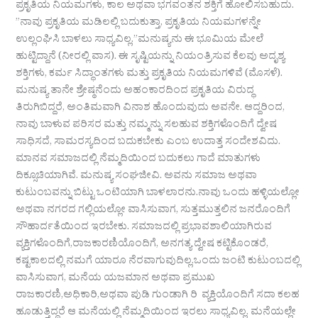
ಪ್ರಕೃತಿಯ ನಿಯಮಗಳು, ಕಾಲ ಅಥವಾ ಭಗವಂತನ ಶಕ್ತಿಗೆ ಹೋಲಿಸಬಹುದು.​
”ನಾವು ಪ್ರಕೃತಿಯ ಮಡಿಲಲ್ಲಿ ಬದುಕುತ್ತಾ, ಪ್ರಕೃತಿಯ ನಿಯಮಗಳನ್ನೇ
ಉಲ್ಲಂಘಿಸಿ ಬಾಳಲು ಸಾಧ್ಯವಿಲ್ಲ.”​ಮನುಷ್ಯನು ಈ ಭೂಮಿಯ ಮೇಲೆ
ಹುಟ್ಟಿದ್ದಾನೆ (ನೀರಲ್ಲಿ ವಾಸ). ಈ ಸೃಷ್ಟಿಯನ್ನು ನಿಯಂತ್ರಿಸುವ ಕೆಲವು ಅದೃಶ್ಯ
ಶಕ್ತಿಗಳು, ಕರ್ಮ ಸಿದ್ಧಾಂತಗಳು ಮತ್ತು ಪ್ರಕೃತಿಯ ನಿಯಮಗಳಿವೆ (ಮೊಸಳೆ).
ಮನುಷ್ಯ ತಾನೇ ಶ್ರೇಷ್ಠನೆಂದು ಅಹಂಕಾರದಿಂದ ಪ್ರಕೃತಿಯ ವಿರುದ್ಧ
ತಿರುಗಿಬಿದ್ದರೆ, ಅಂತಿಮವಾಗಿ ವಿನಾಶ ಹೊಂದುವುದು ಅವನೇ. ಆದ್ದರಿಂದ,
ನಾವು ಬಾಳುವ ಪರಿಸರ ಮತ್ತು ನಮ್ಮನ್ನು ಸಲಹುವ ಶಕ್ತಿಗಳೊಂದಿಗೆ ದ್ವೇಷ
ಸಾಧಿಸದೆ, ಸಾಮರಸ್ಯದಿಂದ ಬದುಕಬೇಕು ಎಂಬ ಉದಾತ್ತ ಸಂದೇಶವಿದು.​
ಮಾನವ ಸಮಾಜದಲ್ಲಿ ನೆಮ್ಮದಿಯಿಂದ ಬದುಕಲು ಗಾದೆ ಮಾತುಗಳು
ದಿಕ್ಸೂಚಿಯಾಗಿವೆ. ಮನುಷ್ಯ ಸಂಘಜೀವಿ. ಅವನು ಸಮಾಜ ಅಥವಾ
ಕುಟುಂಬವನ್ನು ಬಿಟ್ಟು ಒಂಟಿಯಾಗಿ ಬಾಳಲಾರನು.​ನಾವು ಒಂದು ಹಳ್ಳಿಯಲ್ಲೋ
ಅಥವಾ ನಗರದ ಗಲ್ಲಿಯಲ್ಲೋ ವಾಸಿಸುವಾಗ, ಸುತ್ತಮುತ್ತಲಿನ ಜನರೊಂದಿಗೆ
ಸೌಹಾರ್ದತೆಯಿಂದ ಇರಬೇಕು. ಸಮಾಜದಲ್ಲಿ ಪ್ರಭಾವಶಾಲಿಯಾಗಿರುವ
ವ್ಯಕ್ತಿಗಳೊಂದಿಗೆ,ರಾಜಕಾರಣಿಯೊಂದಿಗೆ, ಅನಗತ್ಯ ದ್ವೇಷ ಕಟ್ಟಿಕೊಂಡರೆ,
ಕಷ್ಟಕಾಲದಲ್ಲಿ ನಮಗೆ ಯಾರೂ ನೆರವಾಗುವುದಿಲ್ಲ.ಒಂದು ಜಂಟಿ ಕುಟುಂಬದಲ್ಲಿ
ವಾಸಿಸುವಾಗ, ಮನೆಯ ಯಜಮಾನ ಅಥವಾ ಪ್ರಮುಖ
ರಾಜಕಾರಣಿ,ಅಧಿಕಾರಿ,ಅಥವಾ ಪುಡಿ ಗುಂಡಾಗಿ ರಿ ವ್ಯಕ್ತಿಯೊಂದಿಗೆ ಸದಾ ಕಲಹ
ಹೂಡುತ್ತಿದ್ದರೆ ಆ ಮನೆಯಲ್ಲಿ ನೆಮ್ಮದಿಯಿಂದ ಇರಲು ಸಾಧ್ಯವಿಲ್ಲ. ಮನೆಯಲ್ಲೇ