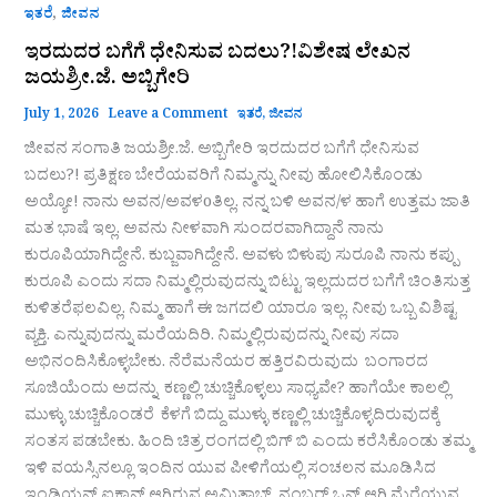
,
ಇತರೆ
ಜೀವನ
ಇರದುದರ ಬಗೆಗೆ ಧೇನಿಸುವ ಬದಲು?!ವಿಶೇಷ ಲೇಖನ
ಜಯಶ್ರೀ.ಜೆ. ಅಬ್ಬಿಗೇರಿ
July 1, 2026
Leave a Comment
ಇತರೆ
,
ಜೀವನ
ಜೀವನ ಸಂಗಾತಿ ಜಯಶ್ರೀ.ಜೆ. ಅಬ್ಬಿಗೇರಿ ಇರದುದರ ಬಗೆಗೆ ಧೇನಿಸುವ
ಬದಲು?! ಪ್ರತಿಕ್ಷಣ ಬೇರೆಯವರಿಗೆ ನಿಮ್ಮನ್ನು ನೀವು ಹೋಲಿಸಿಕೊಂಡು
ಅಯ್ಯೋ! ನಾನು ಅವನ/ಅವಳoತಿಲ್ಲ. ನನ್ನ ಬಳಿ ಅವನ/ಳ ಹಾಗೆ ಉತ್ತಮ ಜಾತಿ
ಮತ ಭಾಷೆ ಇಲ್ಲ. ಅವನು ನೀಳವಾಗಿ ಸುಂದರವಾಗಿದ್ದಾನೆ ನಾನು
ಕುರೂಪಿಯಾಗಿದ್ದೇನೆ. ಕುಬ್ಜವಾಗಿದ್ದೇನೆ. ಅವಳು ಬಿಳುಪು ಸುರೂಪಿ ನಾನು ಕಪ್ಪು
ಕುರೂಪಿ ಎಂದು ಸದಾ ನಿಮ್ಮಲ್ಲಿರುವುದನ್ನು ಬಿಟ್ಟು ಇಲ್ಲದುದರ ಬಗೆಗೆ ಚಿಂತಿಸುತ್ತ
ಕುಳಿತರೆಫಲವಿಲ್ಲ. ನಿಮ್ಮ ಹಾಗೆ ಈ ಜಗದಲಿ ಯಾರೂ ಇಲ್ಲ. ನೀವು ಒಬ್ಬ ವಿಶಿಷ್ಟ
ವ್ಯಕ್ತಿ. ಎನ್ನುವುದನ್ನು ಮರೆಯದಿರಿ. ನಿಮ್ಮಲ್ಲಿರುವುದನ್ನು ನೀವು ಸದಾ
ಅಭಿನಂದಿಸಿಕೊಳ್ಳಬೇಕು. ನೆರೆಮನೆಯರ ಹತ್ತಿರವಿರುವುದು ಬಂಗಾರದ
ಸೂಜಿಯೆಂದು ಅದನ್ನು ಕಣ್ಣಲ್ಲಿ ಚುಚ್ಚಿಕೊಳ್ಳಲು ಸಾಧ್ಯವೇ? ಹಾಗೆಯೇ ಕಾಲಲ್ಲಿ
ಮುಳ್ಳು ಚುಚ್ಚಿಕೊಂಡರೆ ಕೆಳಗೆ ಬಿದ್ದು ಮುಳ್ಳು ಕಣ್ಣಲ್ಲಿ ಚುಚ್ಚಿಕೊಳ್ಳದಿರುವುದಕ್ಕೆ
ಸಂತಸ ಪಡಬೇಕು. ಹಿಂದಿ ಚಿತ್ರ ರಂಗದಲ್ಲಿ ಬಿಗ್ ಬಿ ಎಂದು ಕರೆಸಿಕೊಂಡು ತಮ್ಮ
ಇಳಿ ವಯಸ್ಸಿನಲ್ಲೂ ಇಂದಿನ ಯುವ ಪೀಳಿಗೆಯಲ್ಲಿ ಸಂಚಲನ ಮೂಡಿಸಿದ