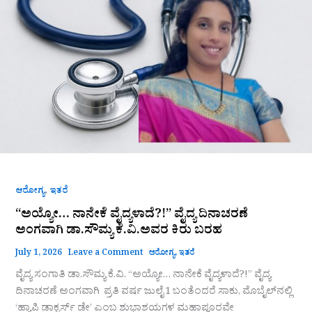
ವೈದ್ಯ
ದಿನಾಚರಣೆ
ಅಂಗವಾಗಿ
ಡಾ.ಸೌಮ್ಯ
ಕೆ.ವಿ.ಅವರ
ಕಿರು
ಬರಹ
,
ಆರೋಗ್ಯ
ಇತರೆ
“ಅಯ್ಯೋ… ನಾನೇಕೆ ವೈದ್ಯಳಾದೆ?!” ವೈದ್ಯ ದಿನಾಚರಣೆ
ಅಂಗವಾಗಿ ಡಾ.ಸೌಮ್ಯ ಕೆ.ವಿ.ಅವರ ಕಿರು ಬರಹ
July 1, 2026
Leave a Comment
ಆರೋಗ್ಯ
,
ಇತರೆ
ವೈದ್ಯ ಸಂಗಾತಿ ಡಾ.ಸೌಮ್ಯ ಕೆ.ವಿ. “ಅಯ್ಯೋ… ನಾನೇಕೆ ವೈದ್ಯಳಾದೆ?!” ವೈದ್ಯ
ದಿನಾಚರಣೆ ಅಂಗವಾಗಿ ಪ್ರತಿ ವರ್ಷ ಜುಲೈ 1 ಬಂತೆಂದರೆ ಸಾಕು, ಮೊಬೈಲ್‌ನಲ್ಲಿ
‘ಹ್ಯಾಪಿ ಡಾಕ್ಟರ್ಸ್ ಡೇ’ ಎಂಬ ಶುಭಾಶಯಗಳ ಮಹಾಪೂರವೇ