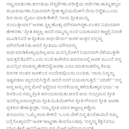
ಸಣ್ಣ ಮಾತುಗಳು.ತರಗತಿಯ ಟಿಪ್ಪಣಿಗಳು.ಪರೀಕ್ಷೆಯ ಚರ್ಚೆಗಳು.ಹುಟ್ಟುಹಬ್ಬದ
ಶುಭಾಶಯಗಳು.ನಿಧಾನವಾಗಿ ಸ್ನೇಹ ಹೃದಯದೊಳಗೆ ಬೇರು ಬಿಟ್ಟಿತು.ಒಂದು
ದಿನ ನಾನು ಧೈರ್ಯ ಮಾಡಿ ಕೇಳಿದೆ.“ನೀನು ಪ್ರೀತಿಯನ್ನು
ನಂಬುತ್ತೀಯಾ?”ಅವಳು ಸ್ವಲ್ಪ ಹೊತ್ತು ಮೌನವಾಗಿದ್ದಳು.ನಂತರ ನಿಧಾನವಾಗಿ
ಹೇಳಿದಳು.“ಪ್ರೀತಿ ತಪ್ಪಲ್ಲ. ಆದರೆ ನಮ್ಮನ್ನು ನಂಬಿ ಬದುಕುವವರ ಕಣ್ಣಲ್ಲಿ ನಿರಾಶೆ
ಮೂಡಿಸಿದರೆ ಆ ಪ್ರೀತಿಯ ಅರ್ಥವೇನು?”ಅವಳ ಉತ್ತರ ನನ್ನನ್ನು
ಮೌನಗೊಳಿಸಿತು.ಆದರೆ ಪ್ರೀತಿಯು ಮೌನವನ್ನು
ಅರ್ಥಮಾಡಿಕೊಳ್ಳುವುದಿಲ್ಲ.ಅದು ಮನಸ್ಸಿನೊಳಗೆ ನಿಧಾನವಾಗಿ ಬೆಳೆಯುತ್ತಲೇ
ಇರುತ್ತದೆ.ಕೊನೆಗೆ ಒಂದು ಸಂಜೆ ಕಾಲೇಜಿನ ಆವರಣದಲ್ಲಿ ಅವಳ ಮುಂದೆ ನನ್ನ
ಮನಸ್ಸಿನ ಮಾತನ್ನು ಹೇಳಿಬಿಟ್ಟೆ.ಅವಳು ಏನೂ ಮಾತನಾಡಲಿಲ್ಲ. ಕೆಲವು
ದಿನಗಳ ನಂತರ ಅವಳಿಂದ ಸಂದೇಶವೊಂದು ಬಂದಿತು.“ನಾನು ನಿನ್ನನ್ನು
ಇಷ್ಟಪಡಲು ಪ್ರಾರಂಭಿಸಿದ್ದೇನೆ. ಆದರೆ ನನಗೆ ಭಯವಾಗುತ್ತಿದೆ.”“ಯಾಕೆ?”“ನನ್ನ
ಅಪ್ಪ ಅಮ್ಮ ನನ್ನ ಮೇಲೆ ಇಟ್ಟಿರುವ ನಂಬಿಕೆಯನ್ನು ಕಳೆದುಕೊಳ್ಳುವ ಭಯ.” ಆ
ದಿನದಿಂದ ನಮ್ಮ ಪ್ರೀತಿ ಆರಂಭವಾಯಿತು.ಆದರೆ ಅದು ಸಂಭ್ರಮದ ಪ್ರೀತಿ
ಇರಲಿಲ್ಲ.ಜವಾಬ್ದಾರಿಯ ಪ್ರೀತಿ.ಮಿತಿಯೊಳಗಿನ ಪ್ರೀತಿ.ಗೌರವದ ಪ್ರೀತಿ. ಅವಳು
ಪ್ರತಿದಿನ ಹೇಳುತ್ತಿದ್ದಳು.“ನಮ್ಮ ಪ್ರೀತಿ ಯಾರ ಕಣ್ಣಲ್ಲೂ ಕಣ್ಣೀರು
ತರಬಾರದು.”ಒಮ್ಮೆ ನಾನು ಕೇಳಿದೆ.“ಒಂದು ವೇಳೆ ನಿನ್ನ ತಂದೆತಾಯಿಗೆ ನಮ್ಮ
ಬಗ್ಗೆ ಗೊತ್ತಾದರೆ?”ಅವಳ ಕಣ್ಣುಗಳು ತೇವಗೊಂಡವು.“ನನ್ನನ್ನು ಶಿಕ್ಷಿಸಿದರೂ