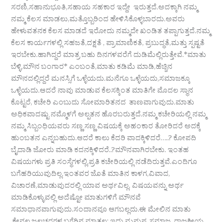
ಸರಣಿ,ಸಹಾನುಭೂತಿ,ಸಹಾಯ ಸಹಕಾರ ಇದ್ದೇ ಇರುತ್ತದೆ.ಅದಕ್ಕಾಗಿ ನಮ್ಮ
ನಮ್ಮ ಕೆಲಸ ಮಾಡಲು,ಮತ್ತೊಬ್ಬರಿಂದ ಹೇಳಿಸಿಕೊಳ್ಳಬಾರದು.ಅವರು
ಹೇಳುವತನಕ ಕೆಲಸ ಮಾಡದೆ ಇರೋದು ನಮ್ಮದೇ ಖಂಡಿತ ತಪ್ಪಾಗುತ್ತದೆ.ನಮ್ಮ
ಕೆಲಸ ಕಾರ್ಯಗಳಲ್ಲಿ ಸಹಜತೆ,ದಕ್ಷತೆ , ಪ್ರಾಮಾಣಿಕತೆ, ಪ್ರಬುದ್ಧತೆ,ಮತ್ತು ಸ್ಪಷ್ಟತೆ
ಇರಬೇಕು.ಹಾಗಿದ್ದರೆ ಮಾತ್ರ ಬಹು ದಿನಗಳವರೆಗೆ ದುಡಿಮೆಲ್ಲಿರುತ್ತೇವೆ.*ಮಾತು
ಬೆಳ್ಳಿ,ಮೌನ ಬಂಗಾರ* ಎಂಬಂತೆ,ಮಾತು ಕಡಿಮೆ ಮಾಡಿ,ಹೆಚ್ಚಿನ
ಮೌನದಲ್ಲಿದ್ದರೆ ಮನಸ್ಸಿಗೆ ಒಳ್ಳೆಯದು.ಮನೆಗೂ ಒಳ್ಳೆಯದು,ಸಮಾಜಕ್ಕೂ
ಒಳ್ಳೆಯದು.ಆದರೆ ನಾವು ಮಾಡುವ ಕೆಲಸಕ್ಕಿಂತ ಮಾತಿಗೇ ಮೊದಲ ಸ್ಥಾನ
ಕೊಟ್ಟರೆ, ಕಚೇರಿ ಎಂಬುದು ಸೋಮಾರಿತನದ ತಾಣವಾಗುವುದು.ಮಾತು
ಅಧಿಕವಾದಷ್ಟು ನಮ್ಮೊಳಗೆ ಅಲ್ಪತನ ಹೊರಬರುತ್ತದೆ.ನಮ್ಮ ಕಚೇರಿಯಲ್ಲಿ ನಮ್ಮ
ನಮ್ಮ ಸಿಬ್ಬಂಧಿಯವರು ಸಣ್ಣ ಸಣ್ಣ ವಿಷಯಕ್ಕೆ ಅಹಂಕಾರ ತೋರಿದರೆ ಅದಕ್ಕೆ
ಹುಂಬತನ ಎನ್ನಬಹುದು.ಆದರೆ ಕಾಲು ಕೆದರಿ ವಾದಕ್ಕಿಳಿದರೆ…..? ಕೋಪದಿ
ಬೈದಾಡಿ ಜೋರು ಮಾಡಿ ಕದನಕ್ಕಿಳಿದರೆ..?ಮೌನವಾಗಿರಬೇಕು. ಇಂತಹ
ವಿಷಯಗಳು ಪ್ರತಿ ಸಂಸ್ಥೆಗಳಲ್ಲಿ,ಪ್ರತಿ ಕಚೇರಿಯಲ್ಲಿ ನಡೆದಿರುತ್ತವೆ.ಎಂದಿಗೂ
ಬಗೆಹರಿಯುವುದಿಲ್ಲ.ಇಂತವರ ಜೊತೆ ಮಾತಿನ ಕಾಳಗ,ವಿವಾದ,
ವಿಚಾರಣೆ,ಮಾಡುವುದರಲ್ಲಿ ಯಾವ ಅರ್ಥವಿಲ್ಲ. ವಿಷಯವನ್ನು ಅರ್ಥ
ಮಾಡಿಕೊಳ್ಳುವಲ್ಲಿ ಅದೆಷ್ಟೋ ಮಾತುಗಳಿಗೆ ಮೌನವೆ
ಸಮಾಧಾನವಾಗುವುದು.ಸಂದಾನವೂ ಆಗಬಲ್ಲದು.​ಈ ಮೇಲಿನ ಮಾತು