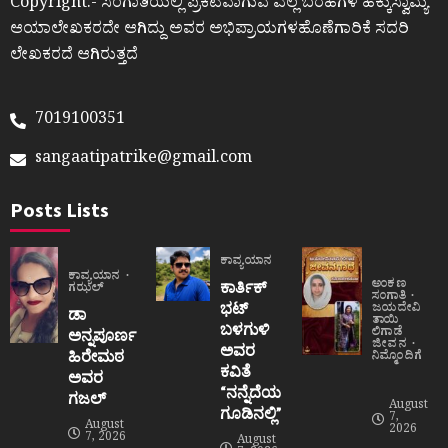
Copyright:- ಸಂಗಾತಿಯಲ್ಲಿ ಪ್ರಕಟವಾಗುವ ಎಲ್ಲ ಬರಹಗಳ ಹಕ್ಕುಸ್ವಾಮ್ಯ
ಆಯಾಲೇಖಕರದೇ ಆಗಿದ್ದು ಅವರ ಅಭಿಪ್ರಾಯಗಳಹೊಣೆಗಾರಿಕೆ ಸದರಿ
ಲೇಖಕರದೆ ಆಗಿರುತ್ತದೆ
7019100351
sangaatipatrike@gmail.com
Posts Lists
ಕಾವ್ಯಯಾನ
ಕಾವ್ಯಯಾನ
ಅಂಕಣ
ಕಾರ್ತಿಕ್
ಗಝಲ್
ಸಂಗಾತಿ
ಭಟ್
ಜಯದೇವಿ
ಡಾ
ತಾಯಿ
ಬಳಗುಳಿ
ಲಿಗಾಡೆ
ಅನ್ನಪೂರ್ಣ
ಜೀವನ
ಅವರ
ಹಿರೇಮಠ
ನಿಮ್ಮೊಂದಿಗೆ
ಕವಿತೆ
ಅವರ
“ನನ್ನೆದೆಯ
ಗಜಲ್
August
ಗೂಡಿನಲ್ಲಿ”
7,
August
2026
7, 2026
August