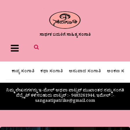
ಸಾರ್ಥಕ ಬದುಕಿಗೆ ಸಾಹಿತ್ಯ ಸಂಗಾತಿ
Menu
ಕಾವ್ಯ ಸಂಗಾತಿ
ಕಥಾ ಸಂಗಾತಿ
ಅನುವಾದ ಸಂಗಾತಿ
ಅಂಕಣ ಸಂಗಾ
ನಿಮ್ಮ ಲೇಖನಗಳನ್ನು ಇ-ಮೇಲ್ ಅಥವಾ ವಾಟ್ಸಪ್ ಮುಖಾಂತರ ನಮ್ಮ ಸಂಗತಿ
ವೆಬ್ಸೈಟ್ ಕಳಿಸಬಹುದು ವಾಟ್ಸಪ್‌ :- 9483261944, ಇಮೇಲ್ :-
sangaatipatrike@gmail.com
“ನಂಬಿಕೆಯ