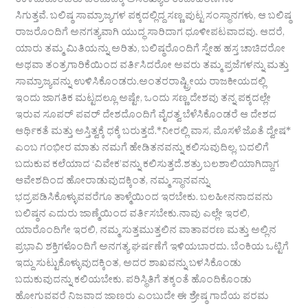
ಉಳಿದುಕೊಂಡರು ಎಂಬುದಕ್ಕೆ ಅಸಂಖ್ಯಾತ ಉದಾಹರಣೆಗಳು
ಸಿಗುತ್ತವೆ. ಬಲಿಷ್ಠ ಸಾಮ್ರಾಜ್ಯಗಳ ಪಕ್ಕದಲ್ಲಿದ್ದ ಸಣ್ಣ ಪುಟ್ಟ ಸಂಸ್ಥಾನಗಳು, ಆ ಬಲಿಷ್ಠ
ರಾಜರೊಂದಿಗೆ ಅನಗತ್ಯವಾಗಿ ಯುದ್ಧ ಸಾರಿದಾಗ ಧೂಳೀಪಟವಾದವು. ಆದರೆ,
ಯಾರು ತಮ್ಮ ಮಿತಿಯನ್ನು ಅರಿತು, ಬಲಿಷ್ಠರೊಂದಿಗೆ ಸ್ನೇಹ ಹಸ್ತ ಚಾಚಿದರೋ
ಅಥವಾ ತಂತ್ರಗಾರಿಕೆಯಿಂದ ವರ್ತಿಸಿದರೋ ಅವರು ತಮ್ಮ ಪ್ರಜೆಗಳನ್ನು ಮತ್ತು
ಸಾಮ್ರಾಜ್ಯವನ್ನು ಉಳಿಸಿಕೊಂಡರು.​ಅಂತರರಾಷ್ಟ್ರೀಯ ರಾಜಕೀಯದಲ್ಲಿ
ಇಂದು ಜಾಗತಿಕ ಮಟ್ಟದಲ್ಲೂ ಅಷ್ಟೇ, ಒಂದು ಸಣ್ಣ ದೇಶವು ತನ್ನ ಪಕ್ಕದಲ್ಲೇ
ಇರುವ ಸೂಪರ್ ಪವರ್ ದೇಶದೊಂದಿಗೆ ವೈರತ್ವ ಬೆಳೆಸಿಕೊಂಡರೆ ಆ ದೇಶದ
ಆರ್ಥಿಕತೆ ಮತ್ತು ಅಸ್ತಿತ್ವಕ್ಕೆ ಧಕ್ಕೆ ಬರುತ್ತದೆ.*ನೀರಲ್ಲಿ ವಾಸ, ಮೊಸಳೆ ಜೊತೆ ದ್ವೇಷ*
ಎಂಬ ಗಂಭೀರ ಮಾತು ನಮಗೆ ಹೇಡಿತನವನ್ನು ಕಲಿಸುವುದಿಲ್ಲ, ಬದಲಿಗೆ
ಬದುಕುವ ಕಲೆಯಾದ ‘ವಿವೇಕ’ವನ್ನು ಕಲಿಸುತ್ತದೆ.ಶತ್ರು ಬಲಶಾಲಿಯಾಗಿದ್ದಾಗ
ಆವೇಶದಿಂದ ಹೋರಾಡುವುದಕ್ಕಿಂತ, ನಮ್ಮ ಸ್ಥಾನವನ್ನು
ಭದ್ರಪಡಿಸಿಕೊಳ್ಳುವವರೆಗೂ ತಾಳ್ಮೆಯಿಂದ ಇರಬೇಕು. ಬಲಹೀನನಾದವನು
ಬಲಿಷ್ಠನ ಎದುರು ಜಾಣ್ಮೆಯಿಂದ ವರ್ತಿಸಬೇಕು.​ನಾವು ಎಲ್ಲೇ ಇರಲಿ,
ಯಾರೊಂದಿಗೇ ಇರಲಿ, ನಮ್ಮ ಸುತ್ತಮುತ್ತಲಿನ ವಾತಾವರಣ ಮತ್ತು ಅಲ್ಲಿನ
ಪ್ರಭಾವಿ ಶಕ್ತಿಗಳೊಂದಿಗೆ ಅನಗತ್ಯ ಘರ್ಷಣೆಗೆ ಇಳಿಯಬಾರದು. ಬೆಂಕಿಯ ಒಟ್ಟಿಗೆ
ಇದ್ದು ಸುಟ್ಟುಕೊಳ್ಳುವುದಕ್ಕಿಂತ, ಅದರ ಶಾಖವನ್ನು ಬಳಸಿಕೊಂಡು
ಬದುಕುವುದನ್ನು ಕಲಿಯಬೇಕು. ಪರಿಸ್ಥಿತಿಗೆ ತಕ್ಕಂತೆ ಹೊಂದಿಕೊಂಡು
ಹೋಗುವವರೆ ನಿಜವಾದ ಜಾಣರು ಎಂಬುದೇ ಈ ಶ್ರೇಷ್ಠ ಗಾದೆಯ ಪರಮ