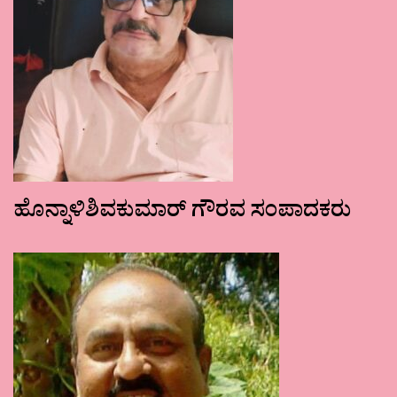
ಹೊನ್ನಾಳಿಶಿವಕುಮಾರ್ ಗೌರವ ಸಂಪಾದಕರು