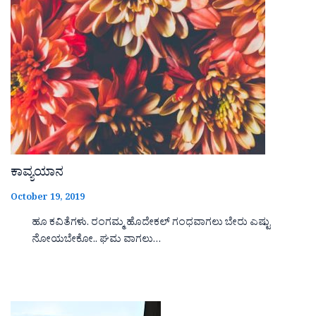
ಕಾವ್ಯಯಾನ
October 19, 2019
ಹೂ ಕವಿತೆಗಳು. ರಂಗಮ್ಮ ಹೊದೇಕಲ್ ಗಂಧವಾಗಲು ಬೇರು ಎಷ್ಟು
ನೋಯಬೇಕೋ.. ಘಮ ವಾಗಲು…