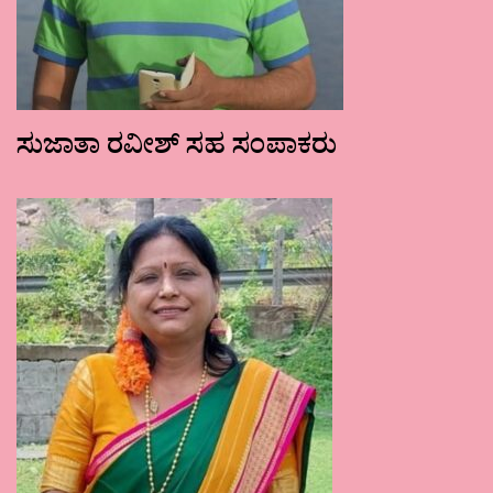
ಸುಜಾತಾ ರವೀಶ್ ಸಹ ಸಂಪಾಕರು