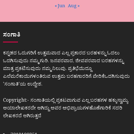
« Jun
Aug »
ಸಂಗಾತಿ
ಕನ್ನಡದ ಓದುಗರಿಗೆ ಉತ್ತಮವಾದ ಎಲ್ಲ ಪ್ರಕಾರದ ಬರಹಳನ್ನು ಓದಲು
ಒದಗಿಸುವುದು ನಮ್ಮ ಗುರಿ. ಜನಪರವಾದ, ಜೀವಪರವಾದ ಬರಹಗಳನ್ನು
ಮಾತ್ರ ಪ್ರಕಟಿಸುವುದು ನಮ್ಮ ನಿಲುವು. ಪ್ರತಿಭೆಯಿದ್ದೂ
ಎಲೆಮರೆಕಾಯಿಗಳಂತಿರುವ ಉತ್ತಮ ಬರಹಗಾರರಿಗೆ ವೇದಿಕೆಒದಗಿಸುವುದು
ʼಸಂಗಾತಿʼಯ ಉದ್ದೇಶ.
Copyright:- ಸಂಗಾತಿಯಲ್ಲಿ ಪ್ರಕಟವಾಗುವ ಎಲ್ಲ ಬರಹಗಳ ಹಕ್ಕುಸ್ವಾಮ್ಯ
ಆಯಾಲೇಖಕರದೇ ಆಗಿದ್ದು ಅವರ ಅಭಿಪ್ರಾಯಗಳಹೊಣೆಗಾರಿಕೆ ಸದರಿ
ಲೇಖಕರದೆ ಆಗಿರುತ್ತದೆ