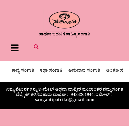
ಸಾರ್ಥಕ ಬದುಕಿಗೆ ಸಾಹಿತ್ಯ ಸಂಗಾತಿ
Menu
ಕಾವ್ಯ ಸಂಗಾತಿ
ಕಥಾ ಸಂಗಾತಿ
ಅನುವಾದ ಸಂಗಾತಿ
ಅಂಕಣ ಸಂಗಾ
ನಿಮ್ಮ ಲೇಖನಗಳನ್ನು ಇ-ಮೇಲ್ ಅಥವಾ ವಾಟ್ಸಪ್ ಮುಖಾಂತರ ನಮ್ಮ ಸಂಗತಿ
ವೆಬ್ಸೈಟ್ ಕಳಿಸಬಹುದು ವಾಟ್ಸಪ್‌ :- 9483261944, ಇಮೇಲ್ :-
sangaatipatrike@gmail.com