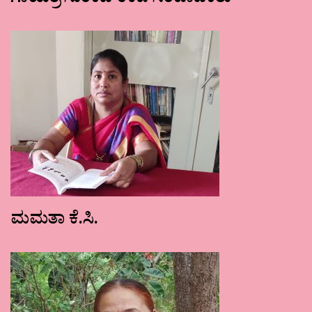
ಗಾಯತ್ರಿ ಸುಂಕದ ಉಪ ಸಂಪಾದಕರು
ಮಮತಾ ಕೆ.ಸಿ.