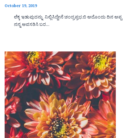
October 19, 2019
ಲೆಕ್ಕ ಇಡುವುದನ್ನು ನಿಲ್ಲಿಸಿದ್ದೇನೆ ಚಂದ್ರಪ್ರಭ.ಬಿ ಅದೊಂದು ದಿನ ಅಪ್ಪ
ನನ್ನ ಅವಸರಿಸಿ ಬರ…