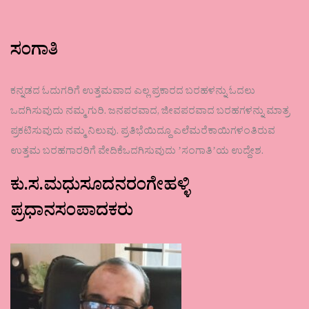
ಸಂಗಾತಿ
ಕನ್ನಡದ ಓದುಗರಿಗೆ ಉತ್ತಮವಾದ ಎಲ್ಲ ಪ್ರಕಾರದ ಬರಹಳನ್ನು ಓದಲು
ಒದಗಿಸುವುದು ನಮ್ಮ ಗುರಿ. ಜನಪರವಾದ, ಜೀವಪರವಾದ ಬರಹಗಳನ್ನು ಮಾತ್ರ
ಪ್ರಕಟಿಸುವುದು ನಮ್ಮ ನಿಲುವು. ಪ್ರತಿಭೆಯಿದ್ದೂ ಎಲೆಮರೆಕಾಯಿಗಳಂತಿರುವ
ಉತ್ತಮ ಬರಹಗಾರರಿಗೆ ವೇದಿಕೆಒದಗಿಸುವುದು ʼಸಂಗಾತಿʼಯ ಉದ್ದೇಶ.
ಕು.ಸ.ಮಧುಸೂದನರಂಗೇಹಳ್ಳಿ
ಪ್ರಧಾನಸಂಪಾದಕರು