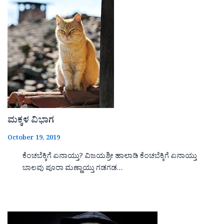
ಮಕ್ಕಳ ವಿಭಾಗ
October 19, 2019
ಕೆಂಚಬೆಕ್ಕಿಗೆ ಏನಾಯ್ತು? ವಿಜಯಶ್ರೀ ಹಾಲಾಡಿ ಕೆಂಚಬೆಕ್ಕಿಗೆ ಏನಾಯ್ತು
ಬಾಲವು ಪೂರಾ ಮಣ್ಣಾಯ್ತು ಗಡಗಡ…