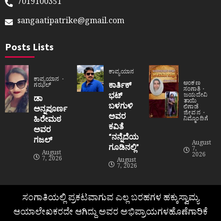
7019100351
sangaatipatrike@gmail.com
Posts Lists
ಕಾವ್ಯಯಾನ
ಕಾವ್ಯಯಾನ
ಅಂಕಣ
ಕಾರ್ತಿಕ್
ಗಝಲ್
ಸಂಗಾತಿ
ಭಟ್
ಜಯದೇವಿ
ಡಾ
ತಾಯಿ
ಬಳಗುಳಿ
ಲಿಗಾಡೆ
ಅನ್ನಪೂರ್ಣ
ಜೀವನ
ಅವರ
ಹಿರೇಮಠ
ನಿಮ್ಮೊಂದಿಗೆ
ಕವಿತೆ
ಅವರ
“ನನ್ನೆದೆಯ
ಗಜಲ್
August
ಗೂಡಿನಲ್ಲಿ”
7,
August
2026
7, 2026
August
7, 2026
ಸಂಗಾತಿಯಲ್ಲಿ ಪ್ರಕಟವಾಗುವ ಎಲ್ಲ ಬರಹಗಳ ಹಕ್ಕುಸ್ವಾಮ್ಯ
ಆಯಾಲೇಖಕರದೇ ಆಗಿದ್ದು ಅವರ ಅಭಿಪ್ರಾಯಗಳಹೊಣೆಗಾರಿಕೆ