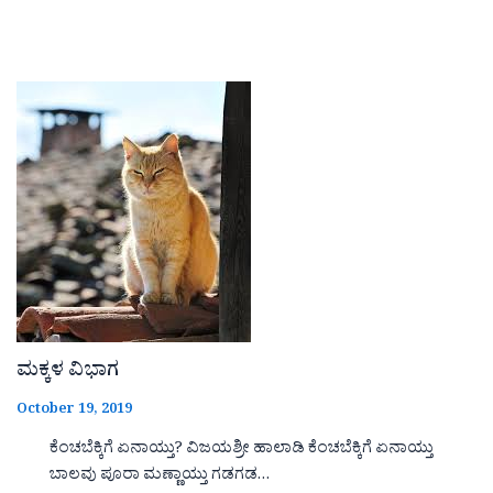
ಮಕ್ಕಳ ವಿಭಾಗ
October 19, 2019
ಕೆಂಚಬೆಕ್ಕಿಗೆ ಏನಾಯ್ತು? ವಿಜಯಶ್ರೀ ಹಾಲಾಡಿ ಕೆಂಚಬೆಕ್ಕಿಗೆ ಏನಾಯ್ತು
ಬಾಲವು ಪೂರಾ ಮಣ್ಣಾಯ್ತು ಗಡಗಡ…