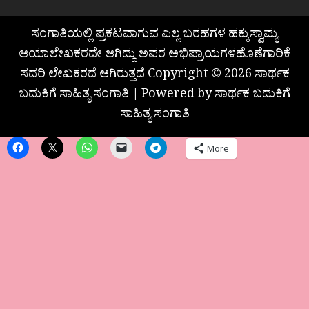
ಸಂಗಾತಿಯಲ್ಲಿ ಪ್ರಕಟವಾಗುವ ಎಲ್ಲ ಬರಹಗಳ ಹಕ್ಕುಸ್ವಾಮ್ಯ
ಆಯಾಲೇಖಕರದೇ ಆಗಿದ್ದು ಅವರ ಅಭಿಪ್ರಾಯಗಳಹೊಣೆಗಾರಿಕೆ
ಸದರಿ ಲೇಖಕರದೆ ಆಗಿರುತ್ತದೆ Copyright © 2026 ಸಾರ್ಥಕ
ಬದುಕಿಗೆ ಸಾಹಿತ್ಯ ಸಂಗಾತಿ | Powered by ಸಾರ್ಥಕ ಬದುಕಿಗೆ
ಸಾಹಿತ್ಯ ಸಂಗಾತಿ
More