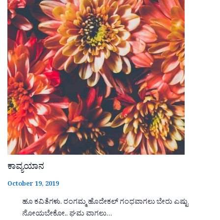
ಕಾವ್ಯಯಾನ
October 19, 2019
ಹೂ ಕವಿತೆಗಳು. ರಂಗಮ್ಮ ಹೊದೇಕಲ್ ಗಂಧವಾಗಲು ಬೇರು ಎಷ್ಟು
ನೋಯಬೇಕೋ.. ಘಮ ವಾಗಲು…