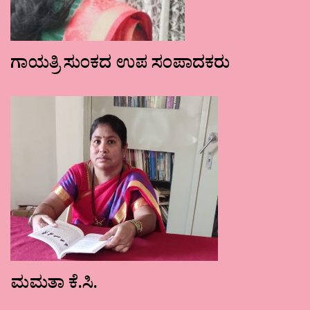
ಗಾಯತ್ರಿ ಸುಂಕದ ಉಪ ಸಂಪಾದಕರು
ಮಮತಾ ಕೆ.ಸಿ.