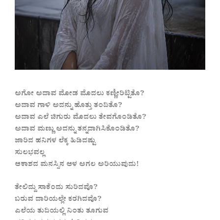
ಅಗೋ ಅದಾವ ಮೋಡ ಮೊದಲು ಕಣ್ಣೀರಿಟ್ಟಿತೊ?
ಅದಾವ ಗಾಳಿ ಅದನ್ನು ಹೊತ್ತು ತಂದಿತೊ?
ಅದಾವ ಎಲೆ ಚಿಗುರು ಮೊದಲು ತೇವಗೊಂಡಿತೊ?
ಅದಾವ ಮಣ್ಣು ಅದನ್ನು ತನ್ನದಾಗಿಸಿಕೊಂಡಿತೊ?
ಜಾರಿದ ಹನಿಗಳ ಲೆಕ್ಕ ಹಿಡಿದಷ್ಟು
ಸುಲಭವಲ್ಲ
ಆಕಾಶದ ಮನಸ್ಸಿನ ಆಳ ಅಗಲ ಅರಿಯುವುದು!
ತೇಲಿದ್ದು ಸಾಕೆಂದು ಸುರಿದವೊ?
ಬರುವ ದಾರಿಯಲ್ಲೇ ಕರಗಿದವೊ?
ಎಲೆಯ ತುದಿಯಲ್ಲಿ ನಿಂತು ತೂಗುವ