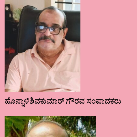
ಹೊನ್ನಾಳಿಶಿವಕುಮಾರ್ ಗೌರವ ಸಂಪಾದಕರು