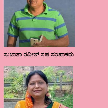
ಸುಜಾತಾ ರವೀಶ್ ಸಹ ಸಂಪಾಕರು