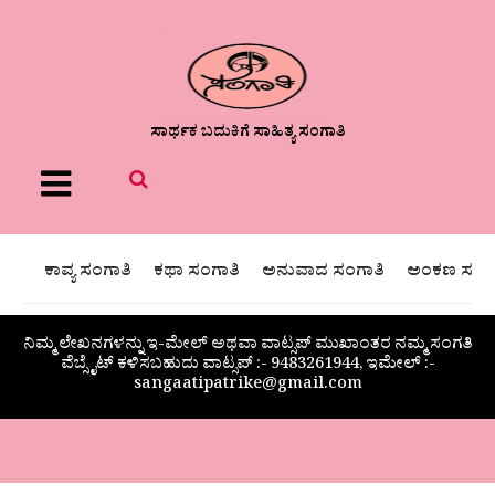
ಸಾರ್ಥಕ ಬದುಕಿಗೆ ಸಾಹಿತ್ಯ ಸಂಗಾತಿ
Menu
ಕಾವ್ಯ ಸಂಗಾತಿ
ಕಥಾ ಸಂಗಾತಿ
ಅನುವಾದ ಸಂಗಾತಿ
ಅಂಕಣ ಸಂಗಾ
ನಿಮ್ಮ ಲೇಖನಗಳನ್ನು ಇ-ಮೇಲ್ ಅಥವಾ ವಾಟ್ಸಪ್ ಮುಖಾಂತರ ನಮ್ಮ ಸಂಗತಿ
ವೆಬ್ಸೈಟ್ ಕಳಿಸಬಹುದು ವಾಟ್ಸಪ್‌ :- 9483261944, ಇಮೇಲ್ :-
sangaatipatrike@gmail.com