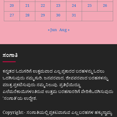
20
21
22
23
24
25
26
27
28
29
30
31
« Jun
Aug »
ಸಂಗಾತಿ
ಕನ್ನಡದ ಓದುಗರಿಗೆ ಉತ್ತಮವಾದ ಎಲ್ಲ ಪ್ರಕಾರದ ಬರಹಳನ್ನು ಓದಲು
ಒದಗಿಸುವುದು ನಮ್ಮ ಗುರಿ. ಜನಪರವಾದ, ಜೀವಪರವಾದ ಬರಹಗಳನ್ನು
ಮಾತ್ರ ಪ್ರಕಟಿಸುವುದು ನಮ್ಮ ನಿಲುವು. ಪ್ರತಿಭೆಯಿದ್ದೂ
ಎಲೆಮರೆಕಾಯಿಗಳಂತಿರುವ ಉತ್ತಮ ಬರಹಗಾರರಿಗೆ ವೇದಿಕೆಒದಗಿಸುವುದು
ʼಸಂಗಾತಿʼಯ ಉದ್ದೇಶ.
Copyright:- ಸಂಗಾತಿಯಲ್ಲಿ ಪ್ರಕಟವಾಗುವ ಎಲ್ಲ ಬರಹಗಳ ಹಕ್ಕುಸ್ವಾಮ್ಯ