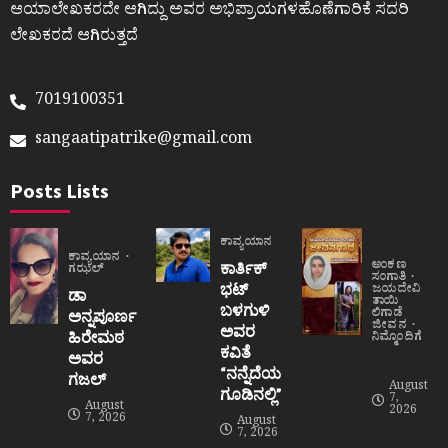
ಆಯಾಲೇಖಕರದೇ ಆಗಿದ್ದು ಅವರ ಅಭಿಪ್ರಾಯಗಳಹೊಣೆಗಾರಿಕೆ ಸದರಿ
ಲೇಖಕರದೆ ಆಗಿರುತ್ತದೆ
7019100351
sangaatipatrike@gmail.com
Posts Lists
ಕಾವ್ಯಯಾನ
ಕಾವ್ಯಯಾನ
ಅಂಕಣ
ಕಾರ್ತಿಕ್
ಗಝಲ್
ಸಂಗಾತಿ
ಭಟ್
ಜಯದೇವಿ
ಡಾ
ತಾಯಿ
ಬಳಗುಳಿ
ಲಿಗಾಡೆ
ಅನ್ನಪೂರ್ಣ
ಜೀವನ
ಅವರ
ಹಿರೇಮಠ
ನಿಮ್ಮೊಂದಿಗೆ
ಕವಿತೆ
ಅವರ
“ನನ್ನೆದೆಯ
ಗಜಲ್
August
ಗೂಡಿನಲ್ಲಿ”
7,
August
2026
7, 2026
August
7, 2026