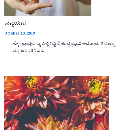
ಕಾವ್ಯಯಾನ
October 19, 2019
ಲೆಕ್ಕ ಇಡುವುದನ್ನು ನಿಲ್ಲಿಸಿದ್ದೇನೆ ಚಂದ್ರಪ್ರಭ.ಬಿ ಅದೊಂದು ದಿನ ಅಪ್ಪ
ನನ್ನ ಅವಸರಿಸಿ ಬರ…