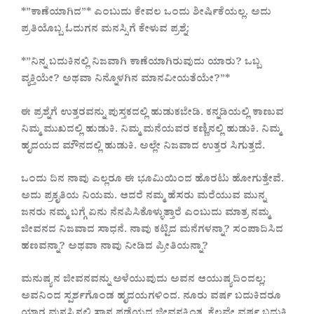
*”ಕಾಣೆಯಾಗಿದ”* ಎಂಬುದು ಕೇವಲ ಒಂದು ಶೀರ್ಷಿಕೆಯಲ್ಲ. ಅದು
ಪ್ರತಿಯೊಬ್ಬ ಓದುಗನ ಮನಸ್ಸಿಗೆ ಕೇಳುವ ಪ್ರಶ್ನೆ:
*”ನಿನ್ನ ಬದುಕಿನಲ್ಲಿ ನಿಜವಾಗಿ ಕಾಣೆಯಾಗಿರುವುದು ಯಾರು? ಒಬ್ಬ
ವ್ಯಕ್ತಿಯೇ? ಅಥವಾ ನಿನ್ನೊಳಗಿನ ಮಾನವೀಯತೆಯೇ?”*
ಈ ಪ್ರಶ್ನೆಗೆ ಉತ್ತರವನ್ನು ಪುಸ್ತಕದಲ್ಲಿ ಹುಡುಕಬೇಡಿ. ಕನ್ನಡಿಯಲ್ಲಿ ಕಾಣುವ
ನಿಮ್ಮ ಮುಖದಲ್ಲಿ ಹುಡುಕಿ. ನಿಮ್ಮ ಮನೆಯವರ ಕಣ್ಣಿನಲ್ಲಿ ಹುಡುಕಿ. ನಿಮ್ಮ
ಹೃದಯದ ಮೌನದಲ್ಲಿ ಹುಡುಕಿ. ಅಲ್ಲೇ ನಿಜವಾದ ಉತ್ತರ ಸಿಗುತ್ತದೆ.
ಒಂದು ದಿನ ನಾವು ಎಲ್ಲರೂ ಈ ಭೂಮಿಯಿಂದ ಹೊರಟು ಹೋಗುತ್ತೇವೆ.
ಅದು ಪ್ರಕೃತಿಯ ನಿಯಮ. ಆದರೆ ನಮ್ಮ ಹೆಸರು ಮರೆಯುವ ಮುನ್ನ
ಜನರು ನಮ್ಮ ಬಗ್ಗೆ ಏನು ನೆನಪಿಸಿಕೊಳ್ಳುತ್ತಾರೆ ಎಂಬುದು ಮಾತ್ರ ನಮ್ಮ
ಜೀವನದ ನಿಜವಾದ ಸಾಧನೆ. ನಾವು ಕಟ್ಟಿದ ಮನೆಗಳನ್ನಾ? ಸಂಪಾದಿಸಿದ
ಹಣವನ್ನಾ? ಅಥವಾ ನಾವು ನೀಡಿದ ಪ್ರೀತಿಯನ್ನಾ?
ಮನುಷ್ಯನ ಜೀವನವನ್ನು ಅಳೆಯುವುದು ಅವನ ಆಯುಷ್ಯದಿಂದಲ್ಲ;
ಅವನಿಂದ ಸ್ಪರ್ಶಗೊಂಡ ಹೃದಯಗಳಿಂದ. ನೂರು ವರ್ಷ ಬದುಕಿದರೂ