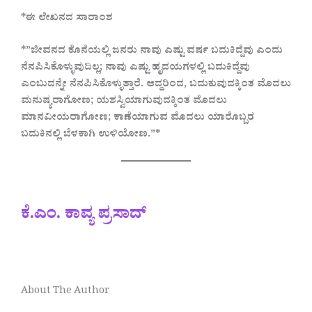
*ಈ ಲೇಖನದ ಸಾರಾಂಶ
*”ಜೀವನದ ಕೊನೆಯಲ್ಲಿ ಜನರು ನಾವು ಎಷ್ಟು ವರ್ಷ ಬದುಕಿದ್ದೆವು ಎಂದು
ನೆನಪಿಸಿಕೊಳ್ಳುವುದಿಲ್ಲ; ನಾವು ಎಷ್ಟು ಹೃದಯಗಳಲ್ಲಿ ಬದುಕಿದ್ದೆವು
ಎಂಬುದನ್ನೇ ನೆನಪಿಸಿಕೊಳ್ಳುತ್ತಾರೆ. ಆದ್ದರಿಂದ, ಬದುಕುವುದಕ್ಕಿಂತ ಮೊದಲು
ಮನುಷ್ಯರಾಗೋಣ; ಯಶಸ್ವಿಯಾಗುವುದಕ್ಕಿಂತ ಮೊದಲು
ಮಾನವೀಯರಾಗೋಣ; ಕಾಣೆಯಾಗುವ ಮೊದಲು ಯಾರೊಬ್ಬರ
ಬದುಕಿನಲ್ಲಿ ಬೆಳಕಾಗಿ ಉಳಿಯೋಣ.”*
ಕೆ.ಎಂ. ಕಾವ್ಯ ಪ್ರಸಾದ್
About The Author