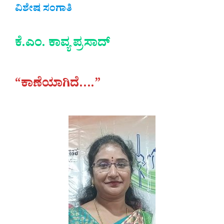
ವಿಶೇಷ ಸಂಗಾತಿ
ಕೆ.ಎಂ. ಕಾವ್ಯ ಪ್ರಸಾದ್
“ಕಾಣೆಯಾಗಿದೆ….”