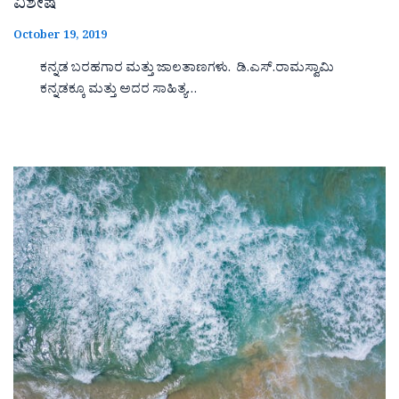
ವಿಶೇಷ
October 19, 2019
ಕನ್ನಡ ಬರಹಗಾರ ಮತ್ತು ಜಾಲತಾಣಗಳು. ಡಿ.ಎಸ್.ರಾಮಸ್ವಾಮಿ
ಕನ್ನಡಕ್ಕೂ ಮತ್ತು ಅದರ ಸಾಹಿತ್ಯ…