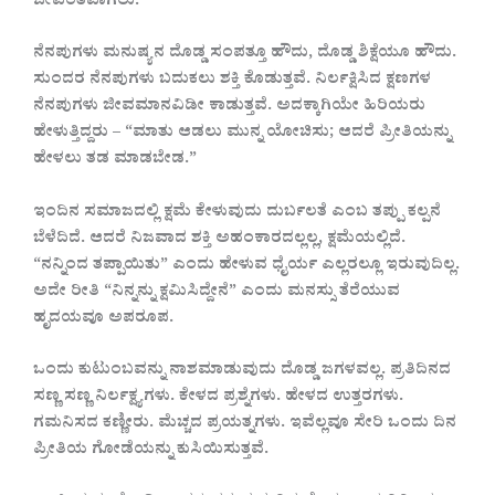
ಜೀವಂತವಾಗಲು.
ನೆನಪುಗಳು ಮನುಷ್ಯನ ದೊಡ್ಡ ಸಂಪತ್ತೂ ಹೌದು, ದೊಡ್ಡ ಶಿಕ್ಷೆಯೂ ಹೌದು.
ಸುಂದರ ನೆನಪುಗಳು ಬದುಕಲು ಶಕ್ತಿ ಕೊಡುತ್ತವೆ. ನಿರ್ಲಕ್ಷಿಸಿದ ಕ್ಷಣಗಳ
ನೆನಪುಗಳು ಜೀವಮಾನವಿಡೀ ಕಾಡುತ್ತವೆ. ಅದಕ್ಕಾಗಿಯೇ ಹಿರಿಯರು
ಹೇಳುತ್ತಿದ್ದರು – “ಮಾತು ಆಡಲು ಮುನ್ನ ಯೋಚಿಸು; ಆದರೆ ಪ್ರೀತಿಯನ್ನು
ಹೇಳಲು ತಡ ಮಾಡಬೇಡ.”
ಇಂದಿನ ಸಮಾಜದಲ್ಲಿ ಕ್ಷಮೆ ಕೇಳುವುದು ದುರ್ಬಲತೆ ಎಂಬ ತಪ್ಪು ಕಲ್ಪನೆ
ಬೆಳೆದಿದೆ. ಆದರೆ ನಿಜವಾದ ಶಕ್ತಿ ಅಹಂಕಾರದಲ್ಲಲ್ಲ, ಕ್ಷಮೆಯಲ್ಲಿದೆ.
“ನನ್ನಿಂದ ತಪ್ಪಾಯಿತು” ಎಂದು ಹೇಳುವ ಧೈರ್ಯ ಎಲ್ಲರಲ್ಲೂ ಇರುವುದಿಲ್ಲ.
ಅದೇ ರೀತಿ “ನಿನ್ನನ್ನು ಕ್ಷಮಿಸಿದ್ದೇನೆ” ಎಂದು ಮನಸ್ಸು ತೆರೆಯುವ
ಹೃದಯವೂ ಅಪರೂಪ.
ಒಂದು ಕುಟುಂಬವನ್ನು ನಾಶಮಾಡುವುದು ದೊಡ್ಡ ಜಗಳವಲ್ಲ. ಪ್ರತಿದಿನದ
ಸಣ್ಣ ಸಣ್ಣ ನಿರ್ಲಕ್ಷ್ಯಗಳು. ಕೇಳದ ಪ್ರಶ್ನೆಗಳು. ಹೇಳದ ಉತ್ತರಗಳು.
ಗಮನಿಸದ ಕಣ್ಣೀರು. ಮೆಚ್ಚದ ಪ್ರಯತ್ನಗಳು. ಇವೆಲ್ಲವೂ ಸೇರಿ ಒಂದು ದಿನ
ಪ್ರೀತಿಯ ಗೋಡೆಯನ್ನು ಕುಸಿಯಿಸುತ್ತವೆ.