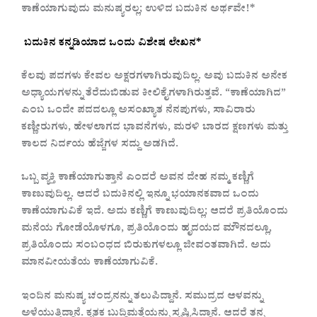
ಕಾಣೆಯಾಗುವುದು ಮನುಷ್ಯರಲ್ಲ; ಉಳಿದ ಬದುಕಿನ ಅರ್ಥವೇ!*
ಬದುಕಿನ ಕನ್ನಡಿಯಾದ ಒಂದು ವಿಶೇಷ ಲೇಖನ*
ಕೆಲವು ಪದಗಳು ಕೇವಲ ಅಕ್ಷರಗಳಾಗಿರುವುದಿಲ್ಲ. ಅವು ಬದುಕಿನ ಅನೇಕ
ಅಧ್ಯಾಯಗಳನ್ನು ತೆರೆದುಬಿಡುವ ಕೀಲಿಕೈಗಳಾಗಿರುತ್ತವೆ. “ಕಾಣೆಯಾಗಿದ”
ಎಂಬ ಒಂದೇ ಪದದಲ್ಲೂ ಅಸಂಖ್ಯಾತ ನೆನಪುಗಳು, ಸಾವಿರಾರು
ಕಣ್ಣೀರುಗಳು, ಹೇಳಲಾಗದ ಭಾವನೆಗಳು, ಮರಳಿ ಬಾರದ ಕ್ಷಣಗಳು ಮತ್ತು
ಕಾಲದ ನಿರ್ದಯ ಹೆಜ್ಜೆಗಳ ಸದ್ದು ಅಡಗಿದೆ.
ಒಬ್ಬ ವ್ಯಕ್ತಿ ಕಾಣೆಯಾಗುತ್ತಾನೆ ಎಂದರೆ ಅವನ ದೇಹ ನಮ್ಮ ಕಣ್ಣಿಗೆ
ಕಾಣುವುದಿಲ್ಲ. ಆದರೆ ಬದುಕಿನಲ್ಲಿ ಇನ್ನೂ ಭಯಾನಕವಾದ ಒಂದು
ಕಾಣೆಯಾಗುವಿಕೆ ಇದೆ. ಅದು ಕಣ್ಣಿಗೆ ಕಾಣುವುದಿಲ್ಲ; ಆದರೆ ಪ್ರತಿಯೊಂದು
ಮನೆಯ ಗೋಡೆಯೊಳಗೂ, ಪ್ರತಿಯೊಂದು ಹೃದಯದ ಮೌನದಲ್ಲೂ,
ಪ್ರತಿಯೊಂದು ಸಂಬಂಧದ ಬಿರುಕುಗಳಲ್ಲೂ ಜೀವಂತವಾಗಿದೆ. ಅದು
ಮಾನವೀಯತೆಯ ಕಾಣೆಯಾಗುವಿಕೆ.
ಇಂದಿನ ಮನುಷ್ಯ ಚಂದ್ರನನ್ನು ತಲುಪಿದ್ದಾನೆ. ಸಮುದ್ರದ ಆಳವನ್ನು
ಅಳೆಯುತ್ತಿದ್ದಾನೆ. ಕೃತಕ ಬುದ್ಧಿಮತ್ತೆಯನ್ನು ಸೃಷ್ಟಿಸಿದ್ದಾನೆ. ಆದರೆ ತನ್ನ