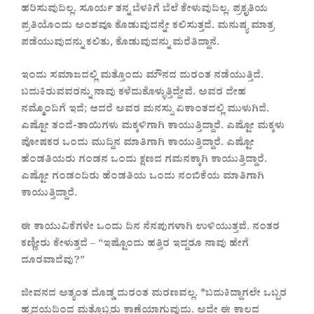
ಹರಿಸುವುದಿಲ್ಲ. ಸೂರ್ಯ ತನ್ನ ಬೆಳಕಿಗೆ ಬೆಲೆ ಕೇಳುವುದಿಲ್ಲ. ಪ್ರಕೃತಿಯ
ಪ್ರತಿಯೊಂದು ಅಂಶವೂ ಕೊಡುವುದನ್ನೇ ಕಲಿಸುತ್ತದೆ. ಮನುಷ್ಯ ಮಾತ್ರ
ಪಡೆಯುವುದನ್ನು ಕಲಿತು, ಕೊಡುವುದನ್ನು ಮರೆತಿದ್ದಾನೆ.
ಇಂದು ಸಮಾಜದಲ್ಲಿ ಮತ್ತೊಂದು ಮೌನದ ದುರಂತ ನಡೆಯುತ್ತಿದೆ.
ಬದುಕಿರುವವರನ್ನು ನಾವು ಕಳೆದುಕೊಳ್ಳುತ್ತಿದ್ದೇವೆ. ಅವರ ದೇಹ
ನಮ್ಮೊಂದಿಗೆ ಇದೆ; ಆದರೆ ಅವರ ಮನಸ್ಸು ಏಕಾಂತದಲ್ಲಿ ಮುಳುಗಿದೆ.
ಎಷ್ಟೋ ತಂದೆ-ತಾಯಿಗಳು ಮಕ್ಕಳಿಗಾಗಿ ಕಾಯುತ್ತಿದ್ದಾರೆ. ಎಷ್ಟೋ ಮಕ್ಕಳು
ಪೋಷಕರ ಒಂದು ಮುದ್ದಿನ ಮಾತಿಗಾಗಿ ಕಾಯುತ್ತಿದ್ದಾರೆ. ಎಷ್ಟೋ
ಹೆಂಡತಿಯರು ಗಂಡನ ಒಂದು ಕ್ಷಣದ ಗಮನಕ್ಕಾಗಿ ಕಾಯುತ್ತಿದ್ದಾರೆ.
ಎಷ್ಟೋ ಗಂಡಂದಿರು ಹೆಂಡತಿಯ ಒಂದು ನಂಬಿಕೆಯ ಮಾತಿಗಾಗಿ
ಕಾಯುತ್ತಿದ್ದಾರೆ.
ಈ ಕಾಯುವಿಕೆಗಳೇ ಒಂದು ದಿನ ನೆನಪುಗಳಾಗಿ ಉಳಿಯುತ್ತವೆ. ನಂತರ
ಕಣ್ಣೀರು ಕೇಳುತ್ತದೆ – “ಇಷ್ಟೊಂದು ಹತ್ತಿರ ಇದ್ದರೂ ನಾವು ಹೇಗೆ
ದೂರವಾದೆವು?”
ಜೀವನದ ಅತ್ಯಂತ ದೊಡ್ಡ ದುರಂತ ಮರಣವಲ್ಲ. *ಬದುಕಿದ್ದಾಗಲೇ ಒಬ್ಬರ
ಹೃದಯದಿಂದ ಮತ್ತೊಬ್ಬರು ಕಾಣೆಯಾಗುವುದು. ಅದೇ ಈ ಕಾಲದ