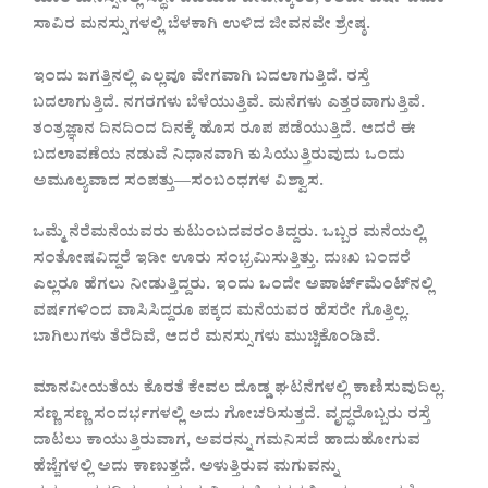
ಯಾರ ಮನಸ್ಸಿನಲ್ಲಿ ಸ್ಥಾನ ಪಡೆಯದ ಜೀವನಕ್ಕಿಂತ, ಕೆಲವೇ ವರ್ಷ ಬದುಕಿ
ಸಾವಿರ ಮನಸ್ಸುಗಳಲ್ಲಿ ಬೆಳಕಾಗಿ ಉಳಿದ ಜೀವನವೇ ಶ್ರೇಷ್ಠ.
ಇಂದು ಜಗತ್ತಿನಲ್ಲಿ ಎಲ್ಲವೂ ವೇಗವಾಗಿ ಬದಲಾಗುತ್ತಿದೆ. ರಸ್ತೆ
ಬದಲಾಗುತ್ತಿದೆ. ನಗರಗಳು ಬೆಳೆಯುತ್ತಿವೆ. ಮನೆಗಳು ಎತ್ತರವಾಗುತ್ತಿವೆ.
ತಂತ್ರಜ್ಞಾನ ದಿನದಿಂದ ದಿನಕ್ಕೆ ಹೊಸ ರೂಪ ಪಡೆಯುತ್ತಿದೆ. ಆದರೆ ಈ
ಬದಲಾವಣೆಯ ನಡುವೆ ನಿಧಾನವಾಗಿ ಕುಸಿಯುತ್ತಿರುವುದು ಒಂದು
ಅಮೂಲ್ಯವಾದ ಸಂಪತ್ತು—ಸಂಬಂಧಗಳ ವಿಶ್ವಾಸ.
ಒಮ್ಮೆ ನೆರೆಮನೆಯವರು ಕುಟುಂಬದವರಂತಿದ್ದರು. ಒಬ್ಬರ ಮನೆಯಲ್ಲಿ
ಸಂತೋಷವಿದ್ದರೆ ಇಡೀ ಊರು ಸಂಭ್ರಮಿಸುತ್ತಿತ್ತು. ದುಃಖ ಬಂದರೆ
ಎಲ್ಲರೂ ಹೆಗಲು ನೀಡುತ್ತಿದ್ದರು. ಇಂದು ಒಂದೇ ಅಪಾರ್ಟ್‌ಮೆಂಟ್‌ನಲ್ಲಿ
ವರ್ಷಗಳಿಂದ ವಾಸಿಸಿದ್ದರೂ ಪಕ್ಕದ ಮನೆಯವರ ಹೆಸರೇ ಗೊತ್ತಿಲ್ಲ.
ಬಾಗಿಲುಗಳು ತೆರೆದಿವೆ, ಆದರೆ ಮನಸ್ಸುಗಳು ಮುಚ್ಚಿಕೊಂಡಿವೆ.
ಮಾನವೀಯತೆಯ ಕೊರತೆ ಕೇವಲ ದೊಡ್ಡ ಘಟನೆಗಳಲ್ಲಿ ಕಾಣಿಸುವುದಿಲ್ಲ.
ಸಣ್ಣ ಸಣ್ಣ ಸಂದರ್ಭಗಳಲ್ಲಿ ಅದು ಗೋಚರಿಸುತ್ತದೆ. ವೃದ್ಧರೊಬ್ಬರು ರಸ್ತೆ
ದಾಟಲು ಕಾಯುತ್ತಿರುವಾಗ, ಅವರನ್ನು ಗಮನಿಸದೆ ಹಾದುಹೋಗುವ
ಹೆಜ್ಜೆಗಳಲ್ಲಿ ಅದು ಕಾಣುತ್ತದೆ. ಅಳುತ್ತಿರುವ ಮಗುವನ್ನು