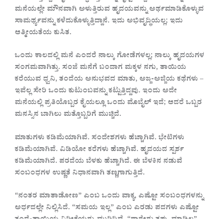
ಮನೆಯಲ್ಲೇ ಮೌನವಾಗಿ ಅಳುತ್ತಿರುವ ಹೃದಯವನ್ನು ಅರ್ಥಮಾಡಿಕೊಳ್ಳುವ
ಸಾಮರ್ಥ್ಯವನ್ನು ಕಳೆದುಕೊಳ್ಳುತ್ತಿದ್ದಾನೆ. ಇದು ಅಭಿವೃದ್ಧಿಯಲ್ಲ; ಇದು
ಆತ್ಮೀಯತೆಯ ಕುಸಿತ.
ಒಂದು ಕಾಲದಲ್ಲಿ ಮನೆ ಎಂದರೆ ನಾಲ್ಕು ಗೋಡೆಗಳಲ್ಲ; ನಾಲ್ಕು ಹೃದಯಗಳ
ಸಂಗಮವಾಗಿತ್ತು. ಸಂಜೆ ಮನೆಗೆ ಬಂದಾಗ ಮಕ್ಕಳ ನಗು, ತಾಯಿಯ
ಕರೆಯುವ ಧ್ವನಿ, ತಂದೆಯ ಅನುಭವದ ಮಾತು, ಅಜ್ಜ-ಅಜ್ಜಿಯ ಕಥೆಗಳು –
ಇವೆಲ್ಲ ಸೇರಿ ಒಂದು ಕುಟುಂಬವನ್ನು ಕಟ್ಟುತ್ತಿದ್ದವು. ಇಂದು ಅದೇ
ಮನೆಯಲ್ಲಿ ಪ್ರತಿಯೊಬ್ಬರ ಕೈಯಲ್ಲೂ ಒಂದು ಮೊಬೈಲ್ ಇದೆ; ಆದರೆ ಒಬ್ಬರ
ಮನಸ್ಸಿನ ಬಾಗಿಲು ಮತ್ತೊಬ್ಬರಿಗೆ ಮುಚ್ಚಿದೆ.
ಮಾತುಗಳು ಕಡಿಮೆಯಾಗಿವೆ. ಸಂದೇಶಗಳು ಹೆಚ್ಚಾಗಿವೆ. ಭೇಟಿಗಳು
ಕಡಿಮೆಯಾಗಿವೆ. ವಿಡಿಯೋ ಕರೆಗಳು ಹೆಚ್ಚಾಗಿವೆ. ಹೃದಯದ ಸ್ಪರ್ಶ
ಕಡಿಮೆಯಾಗಿದೆ. ಪರದೆಯ ಬೆಳಕು ಹೆಚ್ಚಾಗಿದೆ. ಈ ಬೆಳಕಿನ ನಡುವೆ
ಸಂಬಂಧಗಳ ಉಷ್ಣತೆ ನಿಧಾನವಾಗಿ ತಣ್ಣಗಾಗುತ್ತಿದೆ.
“ನಂತರ ಮಾತಾಡೋಣ” ಎಂಬ ಒಂದು ವಾಕ್ಯ, ಎಷ್ಟೋ ಸಂಬಂಧಗಳನ್ನು
ಅರ್ಧದಲ್ಲೇ ನಿಲ್ಲಿಸಿದೆ. “ಸಮಯ ಇಲ್ಲ” ಎಂಬ ಎರಡು ಪದಗಳು ಎಷ್ಟೋ