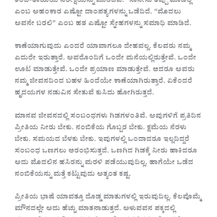
ತಂದೆ-ತಾಯಿಯ ನಿರೀಕ್ಷೆಯನ್ನು ಮುರಿದಿವೆ. “ನಾನೇನು ತಪ್ಪು ಮಾಡಿಲ್ಲ”
ಎಂಬ ಅಹಂಕಾರ ಎಷ್ಟೋ ದಾಂಪತ್ಯಗಳನ್ನು ಒಡೆದಿದೆ. “ಮೊದಲು
ಅವನೇ ಬರಲಿ” ಎಂಬ ಹಠ ಎಷ್ಟೋ ಸ್ನೇಹಗಳನ್ನು ಸಮಾಧಿ ಮಾಡಿದೆ.
ಕಾಣೆಯಾಗುವುದು ಎಂದರೆ ಯಾವಾಗಲೂ ದೇಹವಲ್ಲ. ಕೆಲವರು ನಮ್ಮ
ಎದುರೇ ಇರುತ್ತಾರೆ. ಅವರೊಂದಿಗೆ ಒಂದೇ ಮನೆಯಲ್ಲಿರುತ್ತೇವೆ. ಒಂದೇ
ಊಟ ಮಾಡುತ್ತೇವೆ. ಒಂದೇ ಪ್ರಯಾಣ ಮಾಡುತ್ತೇವೆ. ಆದರೂ ಅವರು
ನಮ್ಮ ಜೀವನದಿಂದ ಬಹಳ ಹಿಂದೆಯೇ ಕಾಣೆಯಾಗಿರುತ್ತಾರೆ. ಏಕೆಂದರೆ
ಹೃದಯಗಳ ನಡುವಿನ ಸೇತುವೆ ಕುಸಿದು ಹೋಗಿರುತ್ತದೆ.
ಮಾನವ ಜೀವನದಲ್ಲಿ ಸಂಬಂಧಗಳು ಗಿಡಗಳಂತಿವೆ. ಅವುಗಳಿಗೆ ಪ್ರತಿದಿನ
ಪ್ರೀತಿಯ ನೀರು ಬೇಕು. ನಂಬಿಕೆಯ ಗೊಬ್ಬರ ಬೇಕು. ಕ್ಷಮೆಯ ನೆರಳು
ಬೇಕು. ಸಮಯದ ಬೆಳಕು ಬೇಕು. ಇವುಗಳಲ್ಲಿ ಒಂದಾದರೂ ಇಲ್ಲದಿದ್ದರೆ
ಸಂಬಂಧ ಒಣಗಲು ಆರಂಭಿಸುತ್ತದೆ. ಒಣಗಿದ ಗಿಡಕ್ಕೆ ನೀರು ಹಾಕಿದರೂ
ಅದು ಮೊದಲಿನ ಹಸಿರನ್ನು ಮರಳಿ ಪಡೆಯುವುದಿಲ್ಲ. ಹಾಗೆಯೇ ಒಡೆದ
ನಂಬಿಕೆಯನ್ನು ಮತ್ತೆ ಕಟ್ಟುವುದು ಅತ್ಯಂತ ಕಷ್ಟ.
ಪ್ರೀತಿಯ ಭಾಷೆ ಯಾವತ್ತೂ ದೊಡ್ಡ ಮಾತುಗಳಲ್ಲಿ ಇರುವುದಿಲ್ಲ. ಕೆಲವೊಮ್ಮೆ
ಮೌನದಲ್ಲೇ ಅದು ಹೆಚ್ಚು ಮಾತನಾಡುತ್ತದೆ. ಅಳುವವನ ಪಕ್ಕದಲ್ಲಿ