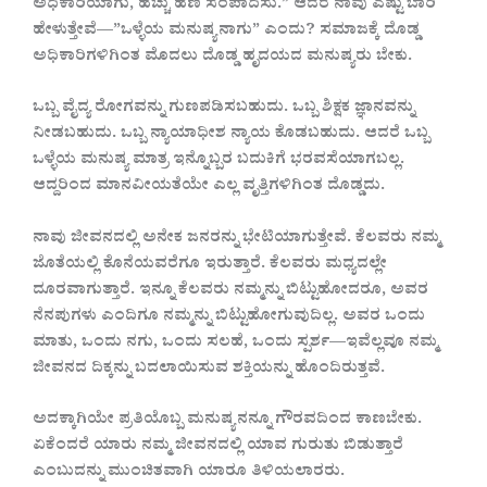
ಅಧಿಕಾರಿಯಾಗು, ಹೆಚ್ಚು ಹಣ ಸಂಪಾದಿಸು.” ಆದರೆ ನಾವು ಎಷ್ಟು ಬಾರಿ
ಹೇಳುತ್ತೇವೆ—”ಒಳ್ಳೆಯ ಮನುಷ್ಯನಾಗು” ಎಂದು? ಸಮಾಜಕ್ಕೆ ದೊಡ್ಡ
ಅಧಿಕಾರಿಗಳಿಗಿಂತ ಮೊದಲು ದೊಡ್ಡ ಹೃದಯದ ಮನುಷ್ಯರು ಬೇಕು.
ಒಬ್ಬ ವೈದ್ಯ ರೋಗವನ್ನು ಗುಣಪಡಿಸಬಹುದು. ಒಬ್ಬ ಶಿಕ್ಷಕ ಜ್ಞಾನವನ್ನು
ನೀಡಬಹುದು. ಒಬ್ಬ ನ್ಯಾಯಾಧೀಶ ನ್ಯಾಯ ಕೊಡಬಹುದು. ಆದರೆ ಒಬ್ಬ
ಒಳ್ಳೆಯ ಮನುಷ್ಯ ಮಾತ್ರ ಇನ್ನೊಬ್ಬರ ಬದುಕಿಗೆ ಭರವಸೆಯಾಗಬಲ್ಲ.
ಆದ್ದರಿಂದ ಮಾನವೀಯತೆಯೇ ಎಲ್ಲ ವೃತ್ತಿಗಳಿಗಿಂತ ದೊಡ್ಡದು.
ನಾವು ಜೀವನದಲ್ಲಿ ಅನೇಕ ಜನರನ್ನು ಭೇಟಿಯಾಗುತ್ತೇವೆ. ಕೆಲವರು ನಮ್ಮ
ಜೊತೆಯಲ್ಲಿ ಕೊನೆಯವರೆಗೂ ಇರುತ್ತಾರೆ. ಕೆಲವರು ಮಧ್ಯದಲ್ಲೇ
ದೂರವಾಗುತ್ತಾರೆ. ಇನ್ನೂ ಕೆಲವರು ನಮ್ಮನ್ನು ಬಿಟ್ಟುಹೋದರೂ, ಅವರ
ನೆನಪುಗಳು ಎಂದಿಗೂ ನಮ್ಮನ್ನು ಬಿಟ್ಟುಹೋಗುವುದಿಲ್ಲ. ಅವರ ಒಂದು
ಮಾತು, ಒಂದು ನಗು, ಒಂದು ಸಲಹೆ, ಒಂದು ಸ್ಪರ್ಶ—ಇವೆಲ್ಲವೂ ನಮ್ಮ
ಜೀವನದ ದಿಕ್ಕನ್ನು ಬದಲಾಯಿಸುವ ಶಕ್ತಿಯನ್ನು ಹೊಂದಿರುತ್ತವೆ.
ಅದಕ್ಕಾಗಿಯೇ ಪ್ರತಿಯೊಬ್ಬ ಮನುಷ್ಯನನ್ನೂ ಗೌರವದಿಂದ ಕಾಣಬೇಕು.
ಏಕೆಂದರೆ ಯಾರು ನಮ್ಮ ಜೀವನದಲ್ಲಿ ಯಾವ ಗುರುತು ಬಿಡುತ್ತಾರೆ
ಎಂಬುದನ್ನು ಮುಂಚಿತವಾಗಿ ಯಾರೂ ತಿಳಿಯಲಾರರು.