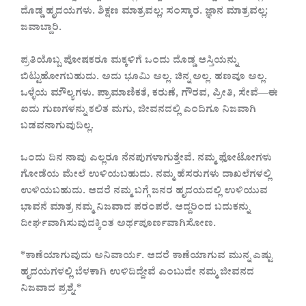
ದೊಡ್ಡ ಹೃದಯಗಳು. ಶಿಕ್ಷಣ ಮಾತ್ರವಲ್ಲ; ಸಂಸ್ಕಾರ. ಜ್ಞಾನ ಮಾತ್ರವಲ್ಲ;
ಜವಾಬ್ದಾರಿ.
ಪ್ರತಿಯೊಬ್ಬ ಪೋಷಕರೂ ಮಕ್ಕಳಿಗೆ ಒಂದು ದೊಡ್ಡ ಆಸ್ತಿಯನ್ನು
ಬಿಟ್ಟುಹೋಗಬಹುದು. ಅದು ಭೂಮಿ ಅಲ್ಲ. ಚಿನ್ನ ಅಲ್ಲ. ಹಣವೂ ಅಲ್ಲ.
ಒಳ್ಳೆಯ ಮೌಲ್ಯಗಳು. ಪ್ರಾಮಾಣಿಕತೆ, ಕರುಣೆ, ಗೌರವ, ಪ್ರೀತಿ, ಸೇವೆ—ಈ
ಐದು ಗುಣಗಳನ್ನು ಕಲಿತ ಮಗು, ಜೀವನದಲ್ಲಿ ಎಂದಿಗೂ ನಿಜವಾಗಿ
ಬಡವನಾಗುವುದಿಲ್ಲ.
ಒಂದು ದಿನ ನಾವು ಎಲ್ಲರೂ ನೆನಪುಗಳಾಗುತ್ತೇವೆ. ನಮ್ಮ ಫೋಟೋಗಳು
ಗೋಡೆಯ ಮೇಲೆ ಉಳಿಯಬಹುದು. ನಮ್ಮ ಹೆಸರುಗಳು ದಾಖಲೆಗಳಲ್ಲಿ
ಉಳಿಯಬಹುದು. ಆದರೆ ನಮ್ಮ ಬಗ್ಗೆ ಜನರ ಹೃದಯದಲ್ಲಿ ಉಳಿಯುವ
ಭಾವನೆ ಮಾತ್ರ ನಮ್ಮ ನಿಜವಾದ ಪರಂಪರೆ. ಆದ್ದರಿಂದ ಬದುಕನ್ನು
ದೀರ್ಘವಾಗಿಸುವುದಕ್ಕಿಂತ ಅರ್ಥಪೂರ್ಣವಾಗಿಸೋಣ.
*ಕಾಣೆಯಾಗುವುದು ಅನಿವಾರ್ಯ. ಆದರೆ ಕಾಣೆಯಾಗುವ ಮುನ್ನ ಎಷ್ಟು
ಹೃದಯಗಳಲ್ಲಿ ಬೆಳಕಾಗಿ ಉಳಿದಿದ್ದೇವೆ ಎಂಬುದೇ ನಮ್ಮ ಜೀವನದ
ನಿಜವಾದ ಪ್ರಶ್ನೆ.*