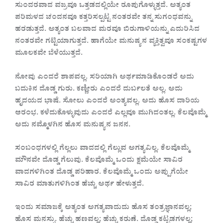
ಸುಂದರವಾದ ವಜ್ರವೂ ಒತ್ತಡದಲ್ಲಿಯೇ ರೂಪುಗೊಳ್ಳುತ್ತದೆ. ಅತ್ಯಂತ
ಪರಿಮಳದ ಚಂದನವೂ ಕತ್ತರಿಸಲ್ಪಟ್ಟ ನಂತರವೇ ತನ್ನ ಸುಗಂಧವನ್ನು
ಹರಡುತ್ತದೆ. ಅತ್ಯಂತ ಬಲವಾದ ಮರವೂ ಬಿರುಗಾಳಿಯನ್ನು ಎದುರಿಸಿದ
ನಂತರವೇ ಗಟ್ಟಿಯಾಗುತ್ತದೆ. ಹಾಗೆಯೇ ಮನುಷ್ಯನ ವ್ಯಕ್ತಿತ್ವವೂ ಸಂಕಷ್ಟಗಳ
ಮೂಲಕವೇ ಬೆಳೆಯುತ್ತದೆ.
ನೋವು ಎಂದರೆ ಶಾಪವಲ್ಲ. ಸರಿಯಾಗಿ ಅರ್ಥಮಾಡಿಕೊಂಡರೆ ಅದು
ಬದುಕಿನ ದೊಡ್ಡ ಗುರು. ಕಣ್ಣೀರು ಎಂದರೆ ದುರ್ಬಲತೆ ಅಲ್ಲ. ಅದು
ಹೃದಯದ ಭಾಷೆ. ಸೋಲು ಎಂದರೆ ಅಂತ್ಯವಲ್ಲ. ಅದು ಹೊಸ ದಾರಿಯ
ಆರಂಭ. ಕಳೆದುಕೊಳ್ಳುವುದು ಎಂದರೆ ಎಲ್ಲವೂ ಮುಗಿದಂತಲ್ಲ. ಕೆಲವೊಮ್ಮೆ
ಅದು ನಮ್ಮೊಳಗಿನ ಹೊಸ ಮನುಷ್ಯನ ಜನನ.
ಸಂಬಂಧಗಳಲ್ಲಿ ಗೆಲ್ಲಲು ವಾದದಲ್ಲಿ ಗೆಲ್ಲುವ ಅಗತ್ಯವಿಲ್ಲ. ಕೆಲವೊಮ್ಮೆ
ಮೌನವೇ ದೊಡ್ಡ ಗೆಲುವು. ಕೆಲವೊಮ್ಮೆ ಒಂದು ಕ್ಷಮೆಯೇ ಸಾವಿರ
ವಾದಗಳಿಗಿಂತ ದೊಡ್ಡ ಪರಿಹಾರ. ಕೆಲವೊಮ್ಮೆ ಒಂದು ಅಪ್ಪುಗೆಯೇ
ಸಾವಿರ ಮಾತುಗಳಿಗಿಂತ ಹೆಚ್ಚು ಅರ್ಥ ಹೇಳುತ್ತದೆ.
ಇಂದು ಸಮಾಜಕ್ಕೆ ಅತ್ಯಂತ ಅಗತ್ಯವಾದುದು ಹೊಸ ತಂತ್ರಜ್ಞಾನವಲ್ಲ;
ಹೊಸ ಮನಸ್ಸು. ಹೆಚ್ಚು ಹಣವಲ್ಲ; ಹೆಚ್ಚು ಕರುಣೆ. ದೊಡ್ಡ ಕಟ್ಟಡಗಳಲ್ಲ;