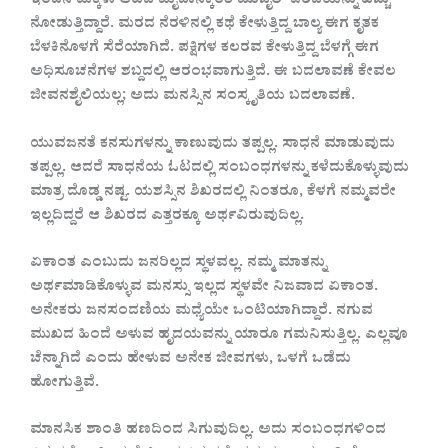
ಇಂದಿನ ಮಕ್ಕಳು ಆಟದ ಮೈದಾನಕ್ಕಿಂತ ಮೊಬೈಲ್ ಪರದೆಯನ್ನು ಹೆಚ್ಚು
ನೋಡುತ್ತಿದ್ದಾರೆ. ಮರದ ನೆರಳಿನಲ್ಲಿ ಕಥೆ ಕೇಳುತ್ತಿದ್ದ ಬಾಲ್ಯ ಈಗ ಕೃತಕ
ಬೆಳಕಿನೊಳಗೆ ಸೆರೆಯಾಗಿದೆ. ಪಕ್ಷಿಗಳ ಕಲರವ ಕೇಳುತ್ತಿದ್ದ ಬೆಳಗ್ಗೆ ಈಗ
ಅಧಿಸೂಚನೆಗಳ ಶಬ್ದದಲ್ಲಿ ಆರಂಭವಾಗುತ್ತಿದೆ. ಈ ಬದಲಾವಣೆ ಕೇವಲ
ಜೀವನಶೈಲಿಯಲ್ಲ; ಅದು ಮನಸ್ಸಿನ ಸಂಸ್ಕೃತಿಯ ಬದಲಾವಣೆ.
ಯುವಜನತೆ ಕನಸುಗಳನ್ನು ಕಾಣುವುದು ತಪ್ಪಲ್ಲ. ಸಾಧನೆ ಮಾಡುವುದು
ತಪ್ಪಲ್ಲ. ಆದರೆ ಸಾಧನೆಯ ಓಟದಲ್ಲಿ ಸಂಬಂಧಗಳನ್ನು ಕಳೆದುಕೊಳ್ಳುವುದು
ಮಾತ್ರ ದೊಡ್ಡ ನಷ್ಟ. ಯಶಸ್ಸಿನ ಶಿಖರದಲ್ಲಿ ನಿಂತರೂ, ಕೆಳಗೆ ನಮ್ಮವರೇ
ಇಲ್ಲದಿದ್ದರೆ ಆ ಶಿಖರದ ಎತ್ತರಕ್ಕೂ ಅರ್ಥವಿರುವುದಿಲ್ಲ.
ಏಕಾಂತ ಎಂಬುದು ಜನರಿಲ್ಲದ ಸ್ಥಳವಲ್ಲ. ನಮ್ಮ ಮಾತನ್ನು
ಅರ್ಥಮಾಡಿಕೊಳ್ಳುವ ಮನಸ್ಸು ಇಲ್ಲದ ಸ್ಥಳವೇ ನಿಜವಾದ ಏಕಾಂತ.
ಅನೇಕರು ಜನಸಂದಣಿಯ ಮಧ್ಯೆಯೇ ಒಂಟಿಯಾಗಿದ್ದಾರೆ. ನಗುವ
ಮುಖದ ಹಿಂದೆ ಅಳುವ ಹೃದಯವನ್ನು ಯಾರೂ ಗಮನಿಸುತ್ತಿಲ್ಲ. ಎಲ್ಲವೂ
ಚೆನ್ನಾಗಿದೆ ಎಂದು ಹೇಳುವ ಅನೇಕ ಜೀವಗಳು, ಒಳಗೆ ಒಡೆದು
ಹೋಗುತ್ತಿವೆ.
ಮಾನಸಿಕ ಶಾಂತಿ ಹಣದಿಂದ ಸಿಗುವುದಿಲ್ಲ. ಅದು ಸಂಬಂಧಗಳಿಂದ