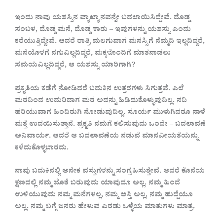
ಇಂದು ನಾವು ಯಶಸ್ಸಿನ ವ್ಯಾಖ್ಯಾನವನ್ನೇ ಬದಲಾಯಿಸಿದ್ದೇವೆ. ದೊಡ್ಡ
ಸಂಬಳ, ದೊಡ್ಡ ಮನೆ, ದೊಡ್ಡ ಕಾರು – ಇವುಗಳನ್ನು ಯಶಸ್ಸು ಎಂದು
ಕರೆಯುತ್ತಿದ್ದೇವೆ. ಆದರೆ ರಾತ್ರಿ ಮಲಗುವಾಗ ಮನಸ್ಸಿಗೆ ನೆಮ್ಮದಿ ಇಲ್ಲದಿದ್ದರೆ,
ಮನೆಯೊಳಗೆ ನಗುವಿಲ್ಲದಿದ್ದರೆ, ಮಕ್ಕಳೊಂದಿಗೆ ಮಾತನಾಡಲು
ಸಮಯವಿಲ್ಲದಿದ್ದರೆ, ಆ ಯಶಸ್ಸು ಯಾರಿಗಾಗಿ?
ಪ್ರಕೃತಿಯ ಕಡೆಗೆ ನೋಡಿದರೆ ಬದುಕಿನ ಉತ್ತರಗಳು ಸಿಗುತ್ತವೆ. ಎಲೆ
ಮರದಿಂದ ಉದುರಿದಾಗ ಮರ ಅದನ್ನು ಹಿಡಿದುಕೊಳ್ಳುವುದಿಲ್ಲ. ನದಿ
ಹರಿಯುವಾಗ ಹಿಂದಿರುಗಿ ನೋಡುವುದಿಲ್ಲ. ಸೂರ್ಯ ಮುಳುಗಿದರೂ ನಾಳೆ
ಮತ್ತೆ ಉದಯಿಸುತ್ತಾನೆ. ಪ್ರಕೃತಿ ನಮಗೆ ಕಲಿಸುವುದು ಒಂದೇ – ಬದಲಾವಣೆ
ಅನಿವಾರ್ಯ. ಆದರೆ ಆ ಬದಲಾವಣೆಯ ನಡುವೆ ಮಾನವೀಯತೆಯನ್ನು
ಕಳೆದುಕೊಳ್ಳಬಾರದು.
ನಾವು ಬದುಕಿನಲ್ಲಿ ಅನೇಕ ವಸ್ತುಗಳನ್ನು ಸಂಗ್ರಹಿಸುತ್ತೇವೆ. ಆದರೆ ಕೊನೆಯ
ಕ್ಷಣದಲ್ಲಿ ನಮ್ಮ ಜೊತೆ ಬರುವುದು ಯಾವುದೂ ಅಲ್ಲ. ನಮ್ಮ ಹಿಂದೆ
ಉಳಿಯುವುದು ನಮ್ಮ ಮನೆಗಳಲ್ಲ, ನಮ್ಮ ಆಸ್ತಿ ಅಲ್ಲ, ನಮ್ಮ ಹುದ್ದೆಯೂ
ಅಲ್ಲ. ನಮ್ಮ ಬಗ್ಗೆ ಜನರು ಹೇಳುವ ಎರಡು ಒಳ್ಳೆಯ ಮಾತುಗಳು ಮಾತ್ರ.