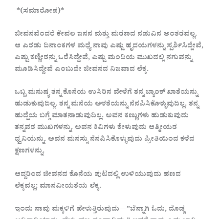
*(ಸಮಾರೋಪ)*
ಜೀವನವೆಂದರೆ ಕೇವಲ ಜನನ ಮತ್ತು ಮರಣದ ನಡುವಿನ ಅಂತರವಲ್ಲ.
ಆ ಎರಡು ದಿನಾಂಕಗಳ ಮಧ್ಯೆ ನಾವು ಎಷ್ಟು ಹೃದಯಗಳನ್ನು ಸ್ಪರ್ಶಿಸಿದ್ದೇವೆ,
ಎಷ್ಟು ಕಣ್ಣೀರನ್ನು ಒರೆಸಿದ್ದೇವೆ, ಎಷ್ಟು ಮಂದಿಯ ಮುಖದಲ್ಲಿ ನಗುವನ್ನು
ಮೂಡಿಸಿದ್ದೇವೆ ಎಂಬುದೇ ಜೀವನದ ನಿಜವಾದ ಲೆಕ್ಕ.
ಒಬ್ಬ ಮನುಷ್ಯ ತನ್ನ ಕೊನೆಯ ಉಸಿರಿನ ವೇಳೆಗೆ ತನ್ನ ಬ್ಯಾಂಕ್ ಖಾತೆಯನ್ನು
ಹುಡುಕುವುದಿಲ್ಲ. ತನ್ನ ಮನೆಯ ಅಳತೆಯನ್ನು ನೆನಪಿಸಿಕೊಳ್ಳುವುದಿಲ್ಲ. ತನ್ನ
ಹುದ್ದೆಯ ಬಗ್ಗೆ ಮಾತನಾಡುವುದಿಲ್ಲ. ಅವನ ಕಣ್ಣುಗಳು ಹುಡುಕುವುದು
ತನ್ನವರ ಮುಖಗಳನ್ನು. ಅವನ ಕಿವಿಗಳು ಕೇಳುವುದು ಆತ್ಮೀಯರ
ಧ್ವನಿಯನ್ನು. ಅವನ ಮನಸ್ಸು ನೆನಪಿಸಿಕೊಳ್ಳುವುದು ಪ್ರೀತಿಯಿಂದ ಕಳೆದ
ಕ್ಷಣಗಳನ್ನು.
ಆದ್ದರಿಂದ ಜೀವನದ ಕೊನೆಯ ಪುಟದಲ್ಲಿ ಉಳಿಯುವುದು ಹಣದ
ಲೆಕ್ಕವಲ್ಲ; ಮಾನವೀಯತೆಯ ಲೆಕ್ಕ.
ಇಂದು ನಾವು ಮಕ್ಕಳಿಗೆ ಹೇಳುತ್ತಿರುವುದು—”ಚೆನ್ನಾಗಿ ಓದು, ದೊಡ್ಡ