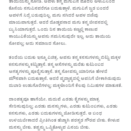
ತಾಯಿಯನ್ನು ನೋಡಿ. ಅವಳು ತನ್ನ ಮಗುವಿನ ಮೊದಲ ಅಳುವಿನಿಂದ
ಕೊನೆಯ ನಗುವಿನವರೆಗೂ ಬದುಕುತ್ತಾಳೆ. ಮಗುವಿಗೆ ಜ್ವರ ಬಂದರೆ
ಅವಳಿಗೆ ನಿದ್ರೆ ಬರುವುದಿಲ್ಲ. ಮಗು ನಗಿದರೆ ಅವಳ ದಣಿವು
ಮಾಯವಾಗುತ್ತದೆ. ಆದರೆ ದೊಡ್ಡವನಾದ ಮಗು ತನ್ನ ಜೀವನದಲ್ಲಿ
ಬ್ಯುಸಿಯಾಗುತ್ತದೆ. ಒಂದು ದಿನ ತಾಯಿಯ ಕಣ್ಣಲ್ಲಿ ಕಾಣುವ
ಕಾಯುವಿಕೆಯನ್ನು ಅವನು ಗಮನಿಸುವುದೇ ಇಲ್ಲ. ಅದು ತಾಯಿಯ
ನೋವಲ್ಲ; ಅದು ಸಮಾಜದ ಸೋಲು.
ತಂದೆಯ ಬದುಕು ಇನ್ನೂ ವಿಚಿತ್ರ. ಅವನು ತನ್ನ ಕನಸುಗಳನ್ನು ಬಿಟ್ಟು ಮಕ್ಕಳ
ಕನಸುಗಳನ್ನು ಕಟ್ಟುತ್ತಾನೆ. ತನ್ನ ಆಸೆಗಳನ್ನು ಮರೆತು ಕುಟುಂಬದ
ಅಗತ್ಯಗಳನ್ನು ಪೂರೈಸುತ್ತಾನೆ. ತನ್ನ ನೋವನ್ನು ಯಾರಿಗೂ ಹೇಳದೆ
ಮೌನವಾಗಿ ಬದುಕುತ್ತಾನೆ. ಆದರೆ ವೃದ್ಧಾಪ್ಯದಲ್ಲಿ ಅವನಿಗೆ ಬೇಕಾಗಿರುವುದು
ದುಬಾರಿ ಉಡುಗೊರೆಗಳಲ್ಲ; ಮಕ್ಕಳೊಂದಿಗೆ ಕೆಲವು ನಿಮಿಷಗಳ ಮಾತುಕತೆ.
ದಾಂಪತ್ಯವೂ ಹಾಗೆಯೇ. ಮದುವೆ ಎರಡು ಕೈಗಳನ್ನು ಮಾತ್ರ
ಸೇರಿಸುವುದಿಲ್ಲ; ಎರಡು ಮನಸ್ಸುಗಳು, ಎರಡು ಕುಟುಂಬಗಳು, ಎರಡು
ಕನಸುಗಳು, ಎರಡು ಬದುಕುಗಳನ್ನು ಜೋಡಿಸುತ್ತದೆ. ಆ ಬಂಧ
ಉಳಿಯಬೇಕಾದರೆ ಪ್ರೀತಿಗಿಂತ ಹೆಚ್ಚಾಗಿ ಪರಸ್ಪರ ಗೌರವ ಬೇಕು. ಕೇಳುವ
ಮನಸ್ಸು ಬೇಕು. ತಪ್ಪನ್ನು ಒಪ್ಪಿಕೊಳ್ಳುವ ವಿನಯ ಬೇಕು.