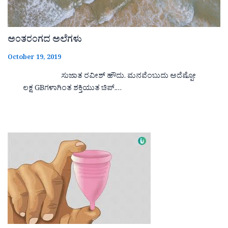
ಅಂತರಂಗದ ಅಲೆಗಳು
October 19, 2019
ಸುಜಾತ ರವೀಶ್ ಹೌದು. ಮನವೆಂಬುದು ಅದೆಷ್ಪೋ
ಲಕ್ಷ GBಗಳಾಗಿಂತ ಶಕ್ತಿಯುತ ಚಿಪ್.…