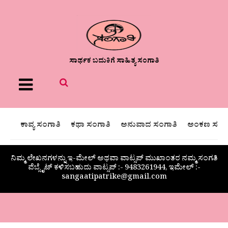
ಸಾರ್ಥಕ ಬದುಕಿಗೆ ಸಾಹಿತ್ಯ ಸಂಗಾತಿ
Menu
ಕಾವ್ಯ ಸಂಗಾತಿ
ಕಥಾ ಸಂಗಾತಿ
ಅನುವಾದ ಸಂಗಾತಿ
ಅಂಕಣ ಸಂಗಾ
ನಿಮ್ಮ ಲೇಖನಗಳನ್ನು ಇ-ಮೇಲ್ ಅಥವಾ ವಾಟ್ಸಪ್ ಮುಖಾಂತರ ನಮ್ಮ ಸಂಗತಿ
ವೆಬ್ಸೈಟ್ ಕಳಿಸಬಹುದು ವಾಟ್ಸಪ್‌ :- 9483261944, ಇಮೇಲ್ :-
sangaatipatrike@gmail.com