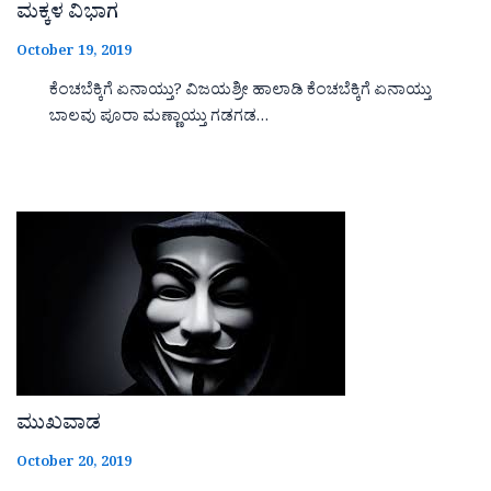
ಮಕ್ಕಳ ವಿಭಾಗ
October 19, 2019
ಕೆಂಚಬೆಕ್ಕಿಗೆ ಏನಾಯ್ತು? ವಿಜಯಶ್ರೀ ಹಾಲಾಡಿ ಕೆಂಚಬೆಕ್ಕಿಗೆ ಏನಾಯ್ತು
ಬಾಲವು ಪೂರಾ ಮಣ್ಣಾಯ್ತು ಗಡಗಡ…
ಮುಖವಾಡ
October 20, 2019