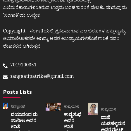
ಮಾತ್ರ ಪ್ರಕಟಿಸುವುದು ನಮ್ಮ ನಿಲುವು. ಪ್ರತಿಭೆಯಿದ್ದೂ
ಎಲೆಮರೆಕಾಯಿಗಳಂತಿರುವ ಉತ್ತಮ ಬರಹಗಾರರಿಗೆ ವೇದಿಕೆಒದಗಿಸುವುದು
ʼಸಂಗಾತಿʼಯ ಉದ್ದೇಶ.
Copyright:- ಸಂಗಾತಿಯಲ್ಲಿ ಪ್ರಕಟವಾಗುವ ಎಲ್ಲ ಬರಹಗಳ ಹಕ್ಕುಸ್ವಾಮ್ಯ
ಆಯಾಲೇಖಕರದೇ ಆಗಿದ್ದು ಅವರ ಅಭಿಪ್ರಾಯಗಳಹೊಣೆಗಾರಿಕೆ ಸದರಿ
ಲೇಖಕರದೆ ಆಗಿರುತ್ತದೆ
7019100351
sangaatipatrike@gmail.com
Posts Lists
ನಿಮ್ಮೊಂದಿಗೆ
ಕಾವ್ಯಯಾನ
ಕಾವ್ಯಯಾನ
ದಯಾನಂದ ಮ.
ಕಾವ್ಯ ಸುಧೆ
ವಾಣಿ
ಪಾಟೀಲ ಅವರ
ಅವರ
ಯಡಹಳ್ಳಿಮಠ
ಕವಿತೆ
ಕವಿತೆ
ಅವರ ಗಜಲ್