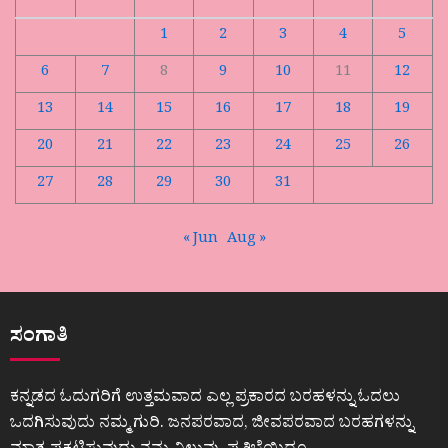
1
2
3
4
5
6
7
8
9
10
11
12
13
14
15
16
17
18
19
20
21
22
23
24
25
26
27
28
29
30
31
« Jun
Aug »
ಸಂಗಾತಿ
ಕನ್ನಡದ ಓದುಗರಿಗೆ ಉತ್ತಮವಾದ ಎಲ್ಲ ಪ್ರಕಾರದ ಬರಹಳನ್ನು ಓದಲು
ಒದಗಿಸುವುದು ನಮ್ಮ ಗುರಿ. ಜನಪರವಾದ, ಜೀವಪರವಾದ ಬರಹಗಳನ್ನು