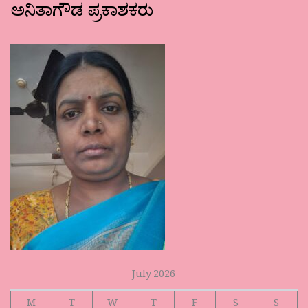
ಅನಿತಾಗೌಡ ಪ್ರಕಾಶಕರು
July 2026
M
T
W
T
F
S
S