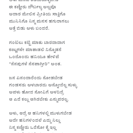
ಅಳು ಮನವೆ ತಡೆದುಕೊಳ್ಳಬೇಡ
ಈ ಕಣ್ಣೀರು ದೌರ್ಬಲ್ಯ ಅಲ್ಲವೊ
ಅದಾರ ಮೇಲಿನ ಪ್ರೀತಿಯ ಸಾಕ್ಷಿಗೊ
ಮುನಿಸಿಗೊ ನಿನ್ನ ಮನಸ ಹಗುರಾಗಲು
ಅತ್ತೆ ಬಿಡು ಅಳು ಬಂದರೆ.
ಗಂಟಲು ಕಟ್ಟಿ ಮಾತು ಬಾರದಾದಾಗ
ಕಣ್ಣುಗಳೇ ಮಾತಾಡಲಿ ನಿನ್ನೊಡನೆ
ಒಂದೊಂದು ಹನಿಯೂ ಹೇಳಿವೆ
“ನೆನಪುಗಳೆ ನೆನಪಾಗ್ತೀರಿ” ಅಂತ.
ಜನ ಏನಂದಾರೆಂದು ನೋಡಬೇಡ
ಗಂಡಸರು ಅಳಬಾರದು ಅನ್ನೋದೆಲ್ಲ ಸುಳ್ಳು
ಅವಳು ಹೋದ ನೋವಿಗೆ ಅಳದಿದ್ರೆ
ಆ ಎದೆ ಕಲ್ಲು ಆಗಿರಬೇಕು ಎನ್ನುವರಲ್ಲ.
ಅಳು, ಆದ್ರೆ ಆ ಹನಿಗಳಲ್ಲಿ ಮುಳುಗಬೇಡ
ಅದೇ ಹನಿಗಳಿಂದಲೆ ಎದ್ದು ನಿಲ್ಲು
ನಿನ್ನ ಕಣ್ಣೀರು ಒರೆಸೋ ಕೈ ಇಲ್ಲ