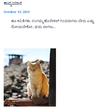
ಕಾವ್ಯಯಾನ
October 19, 2019
ಹೂ ಕವಿತೆಗಳು. ರಂಗಮ್ಮ ಹೊದೇಕಲ್ ಗಂಧವಾಗಲು ಬೇರು ಎಷ್ಟು
ನೋಯಬೇಕೋ.. ಘಮ ವಾಗಲು…