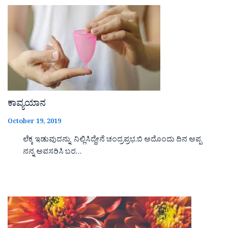
ಕಾವ್ಯಯಾನ
October 19, 2019
ಲೆಕ್ಕ ಇಡುವುದನ್ನು ನಿಲ್ಲಿಸಿದ್ದೇನೆ ಚಂದ್ರಪ್ರಭ.ಬಿ ಅದೊಂದು ದಿನ ಅಪ್ಪ
ನನ್ನ ಅವಸರಿಸಿ ಬರ…