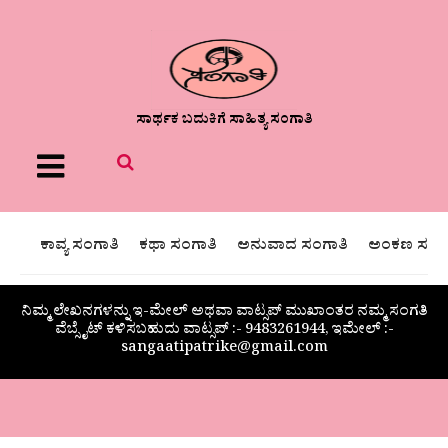
ಸಾರ್ಥಕ ಬದುಕಿಗೆ ಸಾಹಿತ್ಯ ಸಂಗಾತಿ
Menu
ಕಾವ್ಯ ಸಂಗಾತಿ
ಕಥಾ ಸಂಗಾತಿ
ಅನುವಾದ ಸಂಗಾತಿ
ಅಂಕಣ ಸಂಗಾ
ನಿಮ್ಮ ಲೇಖನಗಳನ್ನು ಇ-ಮೇಲ್ ಅಥವಾ ವಾಟ್ಸಪ್ ಮುಖಾಂತರ ನಮ್ಮ ಸಂಗತಿ
ವೆಬ್ಸೈಟ್ ಕಳಿಸಬಹುದು ವಾಟ್ಸಪ್‌ :- 9483261944, ಇಮೇಲ್ :-
sangaatipatrike@gmail.com