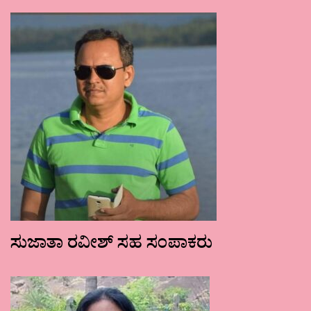
ಸುಜಾತಾ ರವೀಶ್ ಸಹ ಸಂಪಾಕರು