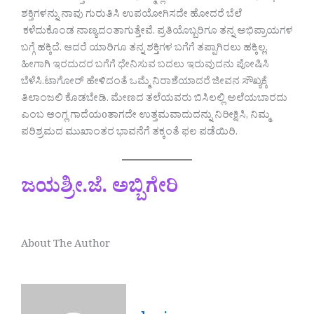
ಶಕ್ತಿಗಳನ್ನು ನಾವು ಗುರುತಿಸಿ ಉಪಯೋಗಿಸದೇ ಹೋದರೆ ಬೆಲೆ
ಕಳೆದುಕೊಂಡ ನಾಣ್ಯದಂತಾಗುತ್ತೇವೆ. ಪ್ರತಿಯೊಬ್ಬರಿಗೂ ತನ್ನ ಅಭಿಪ್ರಾಯಗಳ
ಬಗ್ಗೆ ಹಕ್ಕಿದೆ. ಆದರೆ ಯಾರಿಗೂ ತನ್ನ ಶಕ್ತಿಗಳ ಬಗೆಗೆ ತಪ್ಪಾಗಿರಲು ಹಕ್ಕಿಲ್ಲ.
ಹೀಗಾಗಿ ಇರದುದರ ಬಗೆಗೆ ಧೇನಿಸುವ ಬದಲು ಇರುವುದನು ಪೋಷಿಸಿ
ಬೆಳೆಸಿ.ಟಾಗೋರ್ ಹೇಳಿದಂತೆ ಒಮ್ಮೆ ನಿರಾಶೆಯಾದರೆ ಜೀವನ ಸೌಖ್ಯಕ್ಕೆ
ತಿಲಾಂಜಲಿ ಕೊಡಬೇಡಿ. ಮೇಣದ ತಲೆಯವರು ಬಿಸಿಲಲ್ಲಿ ಅಲೆಯಬಾರದು
ಎಂಬ ಆಂಗ್ಲ ಗಾದೆಯoತಾಗದೇ ಉತ್ತಮವಾದುದನ್ನು ನಿರೀಕ್ಷಿಸಿ, ನಿಮ್ಮ
ಪರಿಶ್ರಮದ ಮುಖಾಂತರ ಭಾವನೆಗೆ ತಕ್ಕಂತೆ ಫಲ ಪಡೆಯಿರಿ.
ಜಯಶ್ರೀ.ಜೆ. ಅಬ್ಬಿಗೇರಿ
About The Author