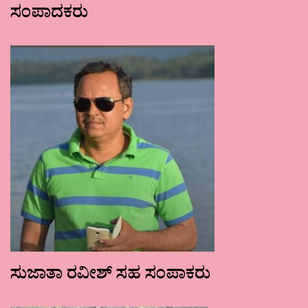
ಸಂಪಾದಕರು
ಸುಜಾತಾ ರವೀಶ್ ಸಹ ಸಂಪಾಕರು