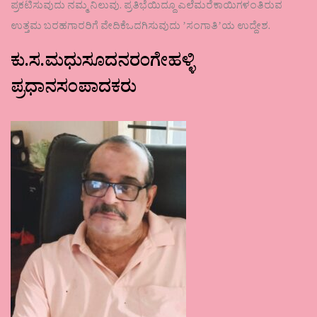
ಪ್ರಕಟಿಸುವುದು ನಮ್ಮ ನಿಲುವು. ಪ್ರತಿಭೆಯಿದ್ದೂ ಎಲೆಮರೆಕಾಯಿಗಳಂತಿರುವ
ಉತ್ತಮ ಬರಹಗಾರರಿಗೆ ವೇದಿಕೆಒದಗಿಸುವುದು ʼಸಂಗಾತಿʼಯ ಉದ್ದೇಶ.
ಕು.ಸ.ಮಧುಸೂದನರಂಗೇಹಳ್ಳಿ
ಪ್ರಧಾನಸಂಪಾದಕರು