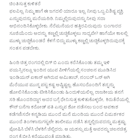
ಚಿಂತಿಸುತ್ತ ಕುಳಿತರೆ
ಫಲವಿಲ್ಲ. ನಿಮ್ಮ ಹಾಗೆ ಈ ಜಗದಲಿ ಯಾರೂ ಇಲ್ಲ. ನೀವು ಒಬ್ಬ ವಿಶಿಷ್ಟ ವ್ಯಕ್ತಿ.
ಎನ್ನುವುದನ್ನು ಮರೆಯದಿರಿ. ನಿಮ್ಮಲ್ಲಿರುವುದನ್ನು ನೀವು ಸದಾ
ಅಭಿನಂದಿಸಿಕೊಳ್ಳಬೇಕು. ನೆರೆಮನೆಯರ ಹತ್ತಿರವಿರುವುದು ಬಂಗಾರದ
ಸೂಜಿಯೆಂದು ಅದನ್ನು ಕಣ್ಣಲ್ಲಿ ಚುಚ್ಚಿಕೊಳ್ಳಲು ಸಾಧ್ಯವೇ? ಹಾಗೆಯೇ ಕಾಲಲ್ಲಿ
ಮುಳ್ಳು ಚುಚ್ಚಿಕೊಂಡರೆ ಕೆಳಗೆ ಬಿದ್ದು ಮುಳ್ಳು ಕಣ್ಣಲ್ಲಿ ಚುಚ್ಚಿಕೊಳ್ಳದಿರುವುದಕ್ಕೆ
ಸಂತಸ ಪಡಬೇಕು.
ಹಿಂದಿ ಚಿತ್ರ ರಂಗದಲ್ಲಿ ಬಿಗ್ ಬಿ ಎಂದು ಕರೆಸಿಕೊಂಡು ತಮ್ಮ ಇಳಿ
ವಯಸ್ಸಿನಲ್ಲೂ ಇಂದಿನ ಯುವ ಪೀಳಿಗೆಯಲ್ಲಿ ಸಂಚಲನ ಮೂಡಿಸಿದ
ಇಂಡಿಯನ್ ಐಕಾನ್ ಆಗಿರುವ ಅಮಿತಾಬ್, ನಂಬರ್ ಒನ್ ಆಗಿ
ಮೆರೆಯುವ ಮುನ್ನ ಪಟ್ಟ ಕಷ್ಟ ಅಷ್ಟಿಷ್ಟಲ್ಲ. ಹೊಸಬರೊಂದಿಗೆ ತನ್ನನ್ನು
ಹೋಲಿಸಿಕೊಂಡು ಟೀಕಿಸಿಕೊಂಡು ಹಿಂದುಳಿಯಲಿಲ್ಲ. ರಾಜಕೀಯ ತನಗೆ
ಸರಿ ಹೊಂದದಿದ್ದಾಗ ಅದರ ಬಗ್ಗೆ ಧೇನಿಸುತ್ತ ಕುಳಿತುಕೊಳ್ಳದೇ, ಕಿರುತೆರೆಯಲ್ಲಿ
ಕೌನ್ ಬನೆಗಾ ಕರೋಡ್ ಪತಿ ಎನ್ನುವ ಶೋ ನಡೆಸಲು ಬಂದ ಅವಕಾಶ
ಕಡೆಗಣಿಸದೇ ಕನ್ನಡಿಯ ಮುಂದೆ ಮನೆ ಮಂದಿಯ ಮುಂದೆ ವಿಮರ್ಶಕರ
ಮುಂದೆ ತಿಂಗಳಾನುಗಟ್ಟಲೇ ತಾಲೀಮು ನಡೆಸಿ ತನ್ನಲ್ಲಿರುವದನ್ನು ಮತ್ತಷ್ಟು
ಪೋಷಿಸಿ ಬೆಳೆಸಿ ಬೆಳಕಿಗೆ ಚೆಲ್ಲಿದರು. ಆ ಯಶಸ್ಸು ಮತ್ತೆ ಅವರನ್ನು ಚಲನಚಿತ್ರ
ರಂಗ ಕೈ ಬೀಸಿ ಕರೆಯುವಂತೆ ಮಾಡಿತು.