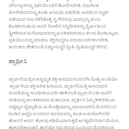
ದೌರ್ಬಲ್ಯಗಳನ್ನು ಇತರರೊಂದಿಗೆ ಹೋಲಿಸಬೇಡಿ. ನಿಮಗಿಂತ
ಮೇಲೇರಿದವರನ್ನು ಕಂಡು ಅಸೂಯೆ ಪಡಬೇಡಿ. ಅವರಿಂದ ಸ್ಪೂರ್ತಿ
ಪಡೆಯುವ ಗುಣ ಬೆಳೆಸಿಕೊಳ್ಳಿ. ಸ್ವ ಗೌರವವು ಯಶಸ್ಸನ್ನು ತಂದು
ಕೊಡದಿರಬಹುದು ಆದರೆ ಸೋಲಿನ ಸನ್ನಿವೇಶವನ್ನು ಧೈರ್ಯದಿಂದ
ಸ್ವೀಕರಿಸುವ ಮನೋಭಾವವನ್ನು ಖಂಡಿತವಾಗಿಯೂ ತಂದು ಕೊಡಬಲ್ಲುದು.
ಪ್ರತಿಯೊಂದನ್ನು ಮಾಡಲು ಶಕ್ತಿಯಿದ್ದರೂ ಪರಾವಲಂಬಿಗಳಾಗಬೇಡಿ.
ಕಾರಂತರು ಹೇಳಿದಂತೆ ವಿಶ್ವಾಸವಿದ್ದರೆ ಪ್ರೀತಿ, ಪ್ರೀತಿಯಿದ್ದರೆ ಗೌರವ.
ಪ್ರಾರ್ಥಿಸಿ
ಪ್ರಾರ್ಥನೆಯಲ್ಲಿನ ಅತ್ಯದ್ಭುತ ಶಕ್ತಿ ಅನುಭವಿಸಿದವನಿಗೇ ಗೊತ್ತು ಅಂತೆಯೇ
ಪ್ರಾರ್ಥನೆಯ ಶಕ್ತಿ ಅರಿತ ಹಿರಿಯರು. ಪ್ರಾರ್ಥನೆಯಲ್ಲಿ ಅಗಾಧವಾದ
ನಂಬಿಕೆಯಿಟ್ಟ ಗಾಂಧೀಜಿಯವರೇ ಹೇಳಿದಂತೆ ಪ್ರಾರ್ಥನೆ ಬರೀ ನಾಲಿಗೆ
ನುಡಿಯಲ್ಲ ಅಂತಃಕರಣದ ಮಹಾರೂಪ. ಪ್ರಾರ್ಥಿಸಿ ನಿಮ್ಮ ಕೀಳರಿಮೆಯ
ದಾಕ್ಷಿಣ್ಯದ ವೈಫಲ್ಯತೆಯ ಮನೋಕ್ಲೇಷವನ್ನು ಮಾಯವಾಗಿಸಿ.ಮೆರುಗಿನಿಂದ
ಕೂಡಿದ ಅಪ್ಪಟ ಬಂಗಾರದ ಆಭರಣವನ್ನು ಕೂಡ ಉಪಯೋಗಿಸದೇ
ಹೋದರೆ ಅದರ ಹೊಳಪು ಕಡಿಮೆಯಾಗುತ್ತದೆ.ಅಗತ್ಯವೆನಿಸಿದಾಗ ಮೆರುಗು
ಹಾಕಿಸಬೇಕಾಗುತ್ತದೆ. ಹಾಗೆಯೇ ನಮ್ಮಲ್ಲಿರುವ ಬಂಗಾರದ ಮೆರುಗಿನಂಥ