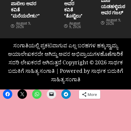
ವಾಣಿ
ಪಾಟೀಲ ಅವರ
ಅವರ
ಯಡಹಳ್ಳಿಮಠ
ಕವಿತೆ
ಕವಿತೆ
ಅವರ ಗಜಲ್
“ಮರೆಯಬೇಕು?”
“ತೊಟ್ಟಿಲು”
August 9,
August 9,
August
2026
2026
9, 2026
ಸಂಗಾತಿಯಲ್ಲಿ ಪ್ರಕಟವಾಗುವ ಎಲ್ಲ ಬರಹಗಳ ಹಕ್ಕುಸ್ವಾಮ್ಯ
ಆಯಾಲೇಖಕರದೇ ಆಗಿದ್ದು ಅವರ ಅಭಿಪ್ರಾಯಗಳಹೊಣೆಗಾರಿಕೆ
ಸದರಿ ಲೇಖಕರದೆ ಆಗಿರುತ್ತದೆ Copyright © 2026 ಸಾರ್ಥಕ
ಬದುಕಿಗೆ ಸಾಹಿತ್ಯ ಸಂಗಾತಿ | Powered by ಸಾರ್ಥಕ ಬದುಕಿಗೆ
ಸಾಹಿತ್ಯ ಸಂಗಾತಿ
More