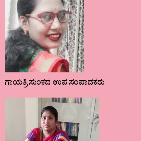
ಗಾಯತ್ರಿ ಸುಂಕದ ಉಪ ಸಂಪಾದಕರು