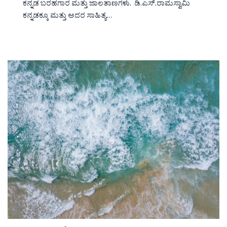
ಕನ್ನಡ ಬರಹಗಾರ ಮತ್ತು ಜಾಲತಾಣಗಳು. ಡಿ.ಎಸ್.ರಾಮಸ್ವಾಮಿ
ಕನ್ನಡಕ್ಕೂ ಮತ್ತು ಅದರ ಸಾಹಿತ್ಯ…