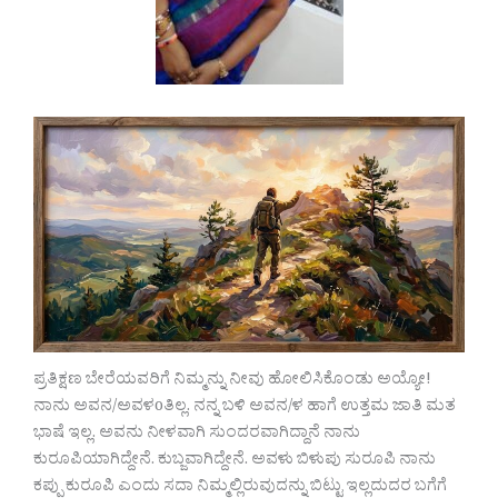
ಪ್ರತಿಕ್ಷಣ ಬೇರೆಯವರಿಗೆ ನಿಮ್ಮನ್ನು ನೀವು ಹೋಲಿಸಿಕೊಂಡು ಅಯ್ಯೋ!
ನಾನು ಅವನ/ಅವಳoತಿಲ್ಲ. ನನ್ನ ಬಳಿ ಅವನ/ಳ ಹಾಗೆ ಉತ್ತಮ ಜಾತಿ ಮತ
ಭಾಷೆ ಇಲ್ಲ. ಅವನು ನೀಳವಾಗಿ ಸುಂದರವಾಗಿದ್ದಾನೆ ನಾನು
ಕುರೂಪಿಯಾಗಿದ್ದೇನೆ. ಕುಬ್ಜವಾಗಿದ್ದೇನೆ. ಅವಳು ಬಿಳುಪು ಸುರೂಪಿ ನಾನು
ಕಪ್ಪು ಕುರೂಪಿ ಎಂದು ಸದಾ ನಿಮ್ಮಲ್ಲಿರುವುದನ್ನು ಬಿಟ್ಟು ಇಲ್ಲದುದರ ಬಗೆಗೆ