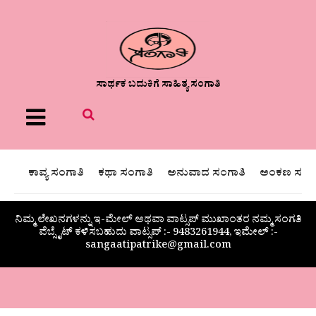
ಸಾರ್ಥಕ ಬದುಕಿಗೆ ಸಾಹಿತ್ಯ ಸಂಗಾತಿ
Menu
ಕಾವ್ಯ ಸಂಗಾತಿ
ಕಥಾ ಸಂಗಾತಿ
ಅನುವಾದ ಸಂಗಾತಿ
ಅಂಕಣ ಸಂಗಾ
ನಿಮ್ಮ ಲೇಖನಗಳನ್ನು ಇ-ಮೇಲ್ ಅಥವಾ ವಾಟ್ಸಪ್ ಮುಖಾಂತರ ನಮ್ಮ ಸಂಗತಿ
ವೆಬ್ಸೈಟ್ ಕಳಿಸಬಹುದು ವಾಟ್ಸಪ್‌ :- 9483261944, ಇಮೇಲ್ :-
sangaatipatrike@gmail.com