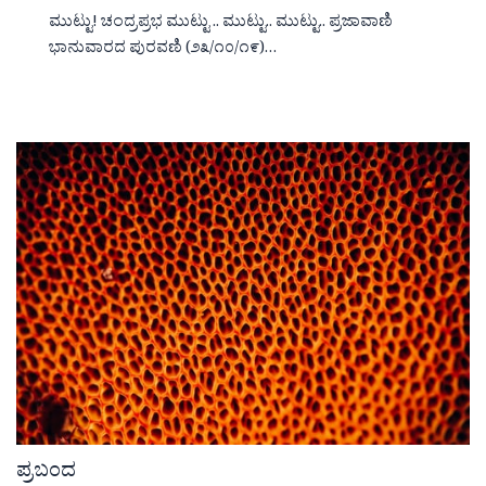
ಮುಟ್ಟು! ಚಂದ್ರಪ್ರಭ ಮುಟ್ಟು .. ಮುಟ್ಟು.. ಮುಟ್ಟು.. ಪ್ರಜಾವಾಣಿ
ಭಾನುವಾರದ ಪುರವಣಿ (೨೩/೧೦/೧೯)…
ಪ್ರಬಂದ