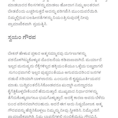
ಮಾಡಬಾರದ ಕೆಲಸಗಳನ್ನು ಮಾಡಲು ಹೋದಾಗ ನಿಮ್ಮ ಅಂತರoಗ
ಬೇಡವೆಂದು ಎಚ್ಚರಿಸುತ್ತದೆ ಅದನ್ನು ಪರಿಗಣಿಸಿ ಮುಂದುವರೆಯಿರಿ.
ನಿಮ್ಮಲ್ಲಿರುವ ಬಲಹೀನತೆಗಳನ್ನು ನಿಯಂತ್ರಿಸುವುದಕ್ಕೆ ನೀವು
ಪ್ರಾಮಾಣಿಕವಾಗಿ ಪ್ರಯತ್ನಿಸಿ.
ಸ್ವಯಂ ಗೌರವ
ಬೇಕನ್ ಹೇಳುವ ಪ್ರಕಾರ ಆತ್ಮಸಮ್ಮಾನವು ದುರ್ಗಣಗಳನ್ನು
ವಶದೊಳಗಿಟ್ಟುಕೊಳ್ಳುವ ಮೊದಲನೆಯ ಕಡಿವಾಣವಾಗಿದೆ. ಮರ್ಯಾದೆ
ಇಲ್ಲದ ಮನುಷ್ಯನು ರೆಕ್ಕೆಗಳಿಲ್ಲದ ಹಕ್ಕಿಯಂತೆಯೂ ಒಳ್ಳೆಯ ಬಣ್ಣವಾಗಲಿ
ಸುಗಂಧವಾಗಲಿ ಇಲ್ಲದ ಪುಷ್ಪದಂತೆಯೂ ಆಗುವದುದರಿಂದ ಜನಗಳ
ನಡುವೆ ಸರಿಯಾಗಿ ಬಾಳಲಾರನು. ಎಂಬುದು ಜಿ ಕೃಷ್ಣಮೂರ್ತಿಯವರ
ಮಾತು. ಬುದ್ಧಿವಂತರೆನಿಸಿಕೊoಡವರೂ ಖುದ್ದಾಗಿ ಏನನ್ನಾದರೂ
ಕೈಗೆತ್ತಿಕೊಳ್ಳಬೇಕೆಂದರೆ ಹೆದುರುತ್ತಾರೆ. ಮುಖ್ಯವಾದ ನಿರ್ಧಾರಗಳನ್ನು
ತೆಗೆದುಕೊಳ್ಳುವಾಗಲೂ ಭಯಗೊಳ್ಳುತ್ತಾರೆ. ಅದಕ್ಕೆ ಕಾರಣ ಅವರು ಬೆಳೆದು
ಬಂದ ಪರಿಸರವಾಗಿರಬಹುದು. ಆದರೆ ಈಗ ಅದು ನಿಷ್ಪಯೋಜಕ. ಆತ್ಮ
ಗೌರವವನ್ನು ಹೆಚ್ಚಿಸಿಕೊಳ್ಲಲು ನಿಮ್ಮನ್ನು ನೀವು ಸ್ವೀಕರಿಸಿ. ನಿಮ್ಮೊಂದಿಗೆ
ಪ್ರಾಮಾಣಿಕವಾಗಿರಿ. ನಿಮ್ಮ ಭಾವನೆಗಳಲ್ಲಿ ನಂಬಿಕೆಯಿಟ್ಟು ಗೌರವಿಸಿ.