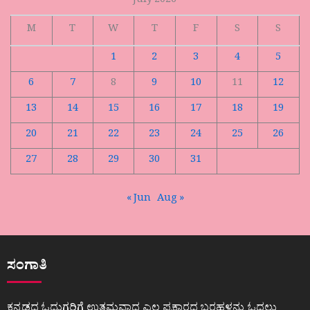
July 2026
M
T
W
T
F
S
S
1
2
3
4
5
6
7
8
9
10
11
12
13
14
15
16
17
18
19
20
21
22
23
24
25
26
27
28
29
30
31
« Jun
Aug »
ಸಂಗಾತಿ
ಕನ್ನಡದ ಓದುಗರಿಗೆ ಉತ್ತಮವಾದ ಎಲ್ಲ ಪ್ರಕಾರದ ಬರಹಳನ್ನು ಓದಲು