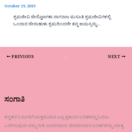
October 19, 2019
ಶ್ರಮಜೀವಿ ಜೇನ್ನೊಣಗಳು ನಾಗರಾಜ ಮಸೂತಿ ಶ್ರಮಜೀವಿಗಳಲ್ಲಿ
ಒಂದಾದ ಜೇನುಹುಳು ಶ್ರಮದಿಂದಲೇ ತನ್ನ ಆಯಸ್ಸನ್ನು…
PREVIOUS
NEXT
ಸಂಗಾತಿ
ಕನ್ನಡದ ಓದುಗರಿಗೆ ಉತ್ತಮವಾದ ಎಲ್ಲ ಪ್ರಕಾರದ ಬರಹಳನ್ನು ಓದಲು
ಒದಗಿಸುವುದು ನಮ್ಮ ಗುರಿ. ಜನಪರವಾದ, ಜೀವಪರವಾದ ಬರಹಗಳನ್ನು ಮಾತ್ರ