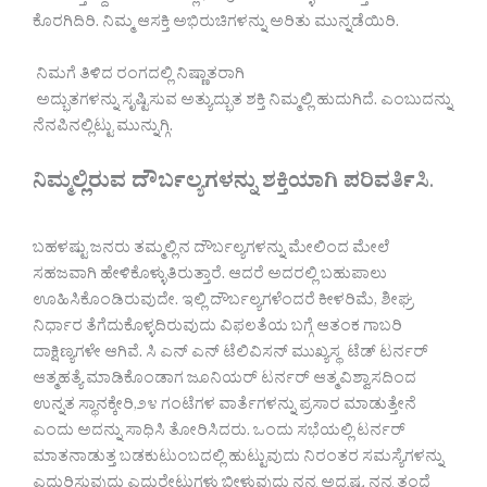
ಕೊರಗಿದಿರಿ. ನಿಮ್ಮ ಆಸಕ್ತಿ ಅಭಿರುಚಿಗಳನ್ನು ಅರಿತು ಮುನ್ನಡೆಯಿರಿ.
ನಿಮಗೆ ತಿಳಿದ ರಂಗದಲ್ಲಿ ನಿಷ್ಣಾತರಾಗಿ
ಅದ್ಭುತಗಳನ್ನು ಸೃಷ್ಟಿಸುವ ಅತ್ಯುದ್ಭುತ ಶಕ್ತಿ ನಿಮ್ಮಲ್ಲಿ ಹುದುಗಿದೆ. ಎಂಬುದನ್ನು
ನೆನಪಿನಲ್ಲಿಟ್ಟು ಮುನ್ನುಗ್ಗಿ.
ನಿಮ್ಮಲ್ಲಿರುವ ದೌರ್ಬಲ್ಯಗಳನ್ನು ಶಕ್ತಿಯಾಗಿ ಪರಿವರ್ತಿಸಿ
.
ಬಹಳಷ್ಟು ಜನರು ತಮ್ಮಲ್ಲಿನ ದೌರ್ಬಲ್ಯಗಳನ್ನು ಮೇಲಿಂದ ಮೇಲೆ
ಸಹಜವಾಗಿ ಹೇಳಿಕೊಳ್ಳುತಿರುತ್ತಾರೆ. ಆದರೆ ಅದರಲ್ಲಿ ಬಹುಪಾಲು
ಊಹಿಸಿಕೊಂಡಿರುವುದೇ. ಇಲ್ಲಿ ದೌರ್ಬಲ್ಯಗಳೆಂದರೆ ಕೀಳರಿಮೆ, ಶೀಘ್ರ
ನಿರ್ಧಾರ ತೆಗೆದುಕೊಳ್ಳದಿರುವುದು ವಿಫಲತೆಯ ಬಗ್ಗೆ ಆತಂಕ ಗಾಬರಿ
ದಾಕ್ಷಿಣ್ಯಗಳೇ ಆಗಿವೆ. ಸಿ ಎನ್ ಎನ್ ಟೆಲಿವಿಸನ್ ಮುಖ್ಯಸ್ಥ ಟೆಡ್ ಟರ್ನರ್
ಆತ್ಮಹತ್ಯೆ ಮಾಡಿಕೊಂಡಾಗ ಜೂನಿಯರ್ ಟರ್ನರ್ ಆತ್ಮವಿಶ್ವಾಸದಿಂದ
ಉನ್ನತ ಸ್ಥಾನಕ್ಕೇರಿ,೨೪ ಗಂಟೆಗಳ ವಾರ್ತೆಗಳನ್ನು ಪ್ರಸಾರ ಮಾಡುತ್ತೇನೆ
ಎಂದು ಅದನ್ನು ಸಾಧಿಸಿ ತೋರಿಸಿದರು. ಒಂದು ಸಭೆಯಲ್ಲಿ ಟರ್ನರ್
ಮಾತನಾಡುತ್ತ ಬಡಕುಟುಂಬದಲ್ಲಿ ಹುಟ್ಟುವುದು ನಿರಂತರ ಸಮಸ್ಯೆಗಳನ್ನು
ಎದುರಿಸುವುದು ಎದುರೇಟುಗಳು ಬೀಳುವುದು ನನ್ನ ಅದೃಷ್ಟ. ನನ್ನ ತಂದೆ