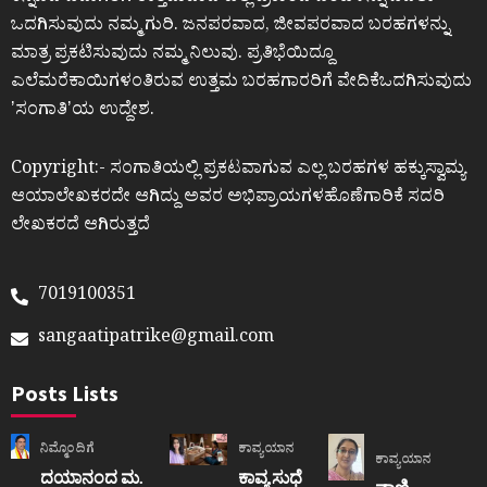
ಒದಗಿಸುವುದು ನಮ್ಮ ಗುರಿ. ಜನಪರವಾದ, ಜೀವಪರವಾದ ಬರಹಗಳನ್ನು
ಮಾತ್ರ ಪ್ರಕಟಿಸುವುದು ನಮ್ಮ ನಿಲುವು. ಪ್ರತಿಭೆಯಿದ್ದೂ
ಎಲೆಮರೆಕಾಯಿಗಳಂತಿರುವ ಉತ್ತಮ ಬರಹಗಾರರಿಗೆ ವೇದಿಕೆಒದಗಿಸುವುದು
ʼಸಂಗಾತಿʼಯ ಉದ್ದೇಶ.
Copyright:- ಸಂಗಾತಿಯಲ್ಲಿ ಪ್ರಕಟವಾಗುವ ಎಲ್ಲ ಬರಹಗಳ ಹಕ್ಕುಸ್ವಾಮ್ಯ
ಆಯಾಲೇಖಕರದೇ ಆಗಿದ್ದು ಅವರ ಅಭಿಪ್ರಾಯಗಳಹೊಣೆಗಾರಿಕೆ ಸದರಿ
ಲೇಖಕರದೆ ಆಗಿರುತ್ತದೆ
7019100351
sangaatipatrike@gmail.com
Posts Lists
ನಿಮ್ಮೊಂದಿಗೆ
ಕಾವ್ಯಯಾನ
ಕಾವ್ಯಯಾನ
ದಯಾನಂದ ಮ.
ಕಾವ್ಯ ಸುಧೆ