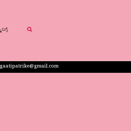
 ಬಗ್ಗೆ
 sangaatipatrike@gmail.com