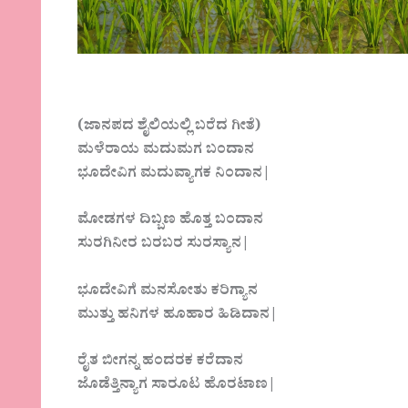
(ಜಾನಪದ ಶೈಲಿಯ‌ಲ್ಲಿ‌ ಬರೆದ ಗೀತೆ)
ಮಳೆರಾಯ ಮದುಮಗ ಬಂದಾನ
ಭೂದೇವಿಗ ಮದುವ್ಯಾಗಕ ನಿಂದಾನ|
ಮೋಡಗಳ ದಿಬ್ಬಣ ಹೊತ್ತ ಬಂದಾನ
ಸುರಗಿನೀರ ಬರಬರ ಸುರಸ್ಯಾನ|
ಭೂದೇವಿಗೆ ಮನಸೋತು ಕರಿಗ್ಯಾನ
ಮುತ್ತು ಹನಿಗಳ ಹೂಹಾರ ಹಿಡಿದಾನ|
ರೈತ ಬೀಗನ್ನ ಹಂದರಕ ಕರೆದಾನ
ಜೊಡೆತ್ತಿನ್ಯಾಗ ಸಾರೂಟ ಹೊರಟಾಣ|