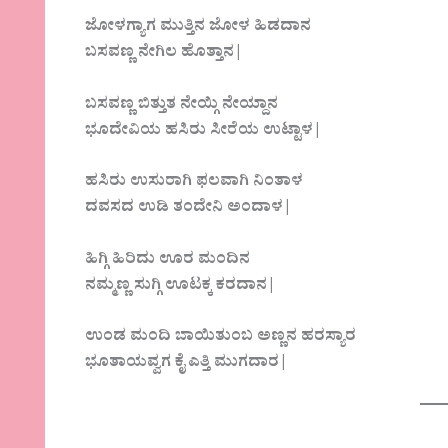
ಜೋಳಗ್ಯಾಗ ಮುತ್ತಿನ ಜೋಳ ಹಿಡದಾನ
ಬಸವಣ್ಣ ನೇಗಿಲ ಹೊತ್ತಾನ|
ಬಸವಣ್ಣ ಬಿತ್ತುತ ನೇಯ್ಗಿ ನೇಯ್ದಾನ
ಭೂದೇವಿಯ ಹಸಿರು ಸೀರೆಯ ಉಟ್ಟಾಳ|
ಹಸಿರು ಉಸುರಾಗಿ ಫಲವಾಗಿ ನಿಂತಾಳ
ದವಸದ ಉಡಿ ತಂದೇನಿ ಅಂದಾಳ|
ಹಿಗ್ಗಿ ಹಿರಿದು ಊರ ಮಂದಿನ
ನಮ್ಮಣ್ಣ ಸುಗ್ಗಿ ಊಟಕ್ಕ ಕರದಾನ|
ಉಂಡ ಮಂದಿ ಬಾಯಿತುಂಬ ಅಣ್ಣನ ಹರಸ್ಯಾರ
ಭೂತಾಯವ್ವಗ ಕೈ ಎತ್ತಿ ಮುಗದಾರ|