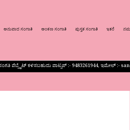
ಅನುವಾದ ಸಂಗಾತಿ
ಅಂಕಣ ಸಂಗಾತಿ
ಪುಸ್ತಕ ಸಂಗಾತಿ
ಇತರೆ
ನಮ್ಮ
ಂಗತಿ ವೆಬ್ಸೈಟ್ ಕಳಿಸಬಹುದು ವಾಟ್ಸಪ್‌ :- 9483261944, ಇಮೇಲ್ :-