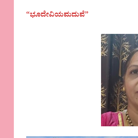
“ಭೂದೇವಿಯಮದುವೆ”