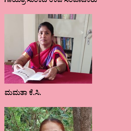
ಗಾಯತ್ರಿ ಸುಂಕದ ಉಪ ಸಂಪಾದಕರು
ಮಮತಾ ಕೆ.ಸಿ.