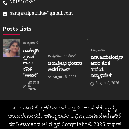
7019100351
sangaatipatrike@gmail.com
Posts Lists
ಕಾವ್ಯಯಾನ
ಕಾವ್ಯಯಾನ
ರಾಜೇಶ್ವರಿ
ಕಾವ್ಯಯಾನ
ಗಝಲ್
ಪ್ರಕಾಶ
ಎನ್.ಜಯಚಂದ್ರನ್
ಅವರ
ಜಯಶ್ರೀ.ಭ.ಭಂಡಾರಿ
ಅವರ ಕವಿತೆ
ಕವಿತೆ
ಅವರ ಗಜಲ್
“ಧರೆಯ
“ಸಾಧನೆ”
ದಿವ್ಯಾಭಿಷೇಕ”
August 8, 2026
August
August 8, 2026
8,
2026
ಸಂಗಾತಿಯಲ್ಲಿ ಪ್ರಕಟವಾಗುವ ಎಲ್ಲ ಬರಹಗಳ ಹಕ್ಕುಸ್ವಾಮ್ಯ
ಆಯಾಲೇಖಕರದೇ ಆಗಿದ್ದು ಅವರ ಅಭಿಪ್ರಾಯಗಳಹೊಣೆಗಾರಿಕೆ
ಸದರಿ ಲೇಖಕರದೆ ಆಗಿರುತ್ತದೆ Copyright © 2026 ಸಾರ್ಥಕ