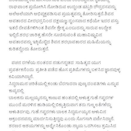
ಚರಿತೆಯನ್ನು ಕವಿ ಮೀಸಲುಗವಿತೆ ಎಂದು ಕರೆದಿದ್ದಾನೆ.ಈ ಕೃತಿಯಲ್ಲಿ
ರಾಘವಾಂಕ ಪ್ರಯೋಗಿಸಿ ನೋಡಿರುವ ಉದ್ದಂಡ ಷಟ್ಪದಿ ರೌದ್ರರಸವನ್ನು
ಅಲೆಅಲೆಯಾಗಿ ಅಭಿವ್ಯಕ್ತಪಡಿಸುವ ಪ್ರಯತ್ನವನ್ನು ತೋರಿಸುತ್ತದೆ.ಶಿವನ
ಅವತಾರದ ವೀರಭದ್ರನಿಂದ ದಕ್ಷಯಜ್ಞ ದ್ವಂಸವಾದ ಕಥೆಯೇ ಇದರ ವಸ್ತು.
ಇತರೆ ದೇವತೆಗಳಿಗಿಂತ ಶಿವನೇ ಶ್ರೇಶ್ಠ ಎಂಬುದನ್ನು ಸಾರುವ ಉದ್ದೇಶ
ಇಲ್ಲಿದೆ.ಶರಭ ಚಾರಿತ್ರ ಹೆಸರೇ ಸೂಚಿಸುವಂತೆ ಮಹಾವಿಷ್ಣುವಿನ
ಅವತಾರವನ್ನು ಇಕ್ಕಿಮೆಟ್ಟಿದ ಶಿವನ ಶರಭಾವತಾರದ ಮಹಿಮೆಯನ್ನು
ಕುರಿತದ್ದೆಂದು ತೋರುತ್ತದೆ.
ವಚನ ರಗಳೆಯ ನಂತರದ ನಡುಗನ್ನಡದ ಸಾಹಿತ್ಯದ ಯುಗ
ಪ್ರವರ್ತಕನೆಂದು ಪ್ರತೀತಿ ಪಡೆದ ಹೊಸ ಪ್ರತಿಮೆಗಳನ್ನು ಬಳಸಿದ ಜ್ಞಾನವುಳ್ಳ
ಕವಿಯಾಗಿದ್ದಾನೆ.
ಸಿದ್ಧರಾಮನ ಚರಿತೆಯಲ್ಲಿ ಕಂಡು ಬೆರಗಾದರಾ ಪುಣ್ಯ ದಂಪತಿಗಳು ಎನ್ನುವ
ಕಾವ್ಯದಲ್ಲಿ
ಬಾಲಕನು ಮಲ್ಲಯ್ಯನನ್ನು ಕಾಣುವ ಹಂತದಲ್ಲಿ ಅಳುತ್ತ ಗುಹೆ ಗವ್ವರಗಳ
ಮುಂದೆ ಮರಳಿನ ಹುಡಿಯಲ್ಲಿ ಬಿಕ್ಕುತ್ತಿರುವಾಗ ತರು ಗುಲ್ಮ ಲತೆಗಳೆದ್ದು
ಅಳುತಿರ್ದವು, ಗುಹೆ ಗವ್ವರಗಳು ಬಾಲಕ ಸಿದ್ಧರ್ಮಯ್ಯನ ಅಳುವಿನ
ಆಕ್ರಂದನವನ್ನು ಮಾರ್ದನಿಸುತ್ತಿದ್ದವು ಎಂದು ಸೊಗಸಾಗಿ ವರ್ಣಿಸಿದ್ದಾನೆ.
ಶರಣರ ಆಶಯಗಳನ್ನು ಅರ್ಥೈಸಿಕೊಂಡು ನ್ಯಾಯ ಒದಗಿಸಲು ಶ್ರಮಿಸಿದ