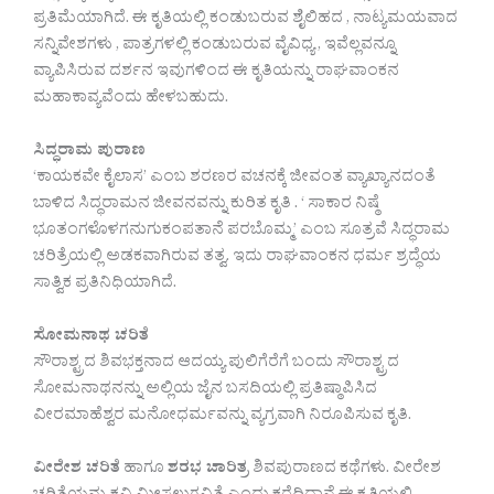
ಪ್ರತಿಮೆಯಾಗಿದೆ. ಈ ಕೃತಿಯಲ್ಲಿ ಕಂಡುಬರುವ ಶೈಲಿಹದ , ನಾಟ್ಯಮಯವಾದ
ಸನ್ನಿವೇಶಗಳು , ಪಾತ್ರಗಳಲ್ಲಿ ಕಂಡುಬರುವ ವೈವಿಧ್ಯ , ಇವೆಲ್ಲವನ್ನೂ
ವ್ಯಾಪಿಸಿರುವ ದರ್ಶನ ಇವುಗಳಿಂದ ಈ ಕೃತಿಯನ್ನು ರಾಘವಾಂಕನ
ಮಹಾಕಾವ್ಯವೆಂದು ಹೇಳಬಹುದು.
ಸಿದ್ಧರಾಮ ಪುರಾಣ
‘ಕಾಯಕವೇ ಕೈಲಾಸ’ ಎಂಬ ಶರಣರ ವಚನಕ್ಕೆ ಜೀವಂತ ವ್ಯಾಖ್ಯಾನದಂತೆ
ಬಾಳಿದ ಸಿದ್ಧರಾಮನ ಜೀವನವನ್ನು ಕುರಿತ ಕೃತಿ . ‘ ಸಾಕಾರ ನಿಷ್ಠೆ
ಭೂತಂಗಳೊಳಗನುಗುಕಂಪತಾನೆ ಪರಬೊಮ್ಮ’ ಎಂಬ ಸೂತ್ರವೆ ಸಿದ್ಧರಾಮ
ಚರಿತ್ರೆಯಲ್ಲಿ ಅಡಕವಾಗಿರುವ ತತ್ವ. ಇದು ರಾಘವಾಂಕನ ಧರ್ಮ ಶ್ರದ್ಧೆಯ
ಸಾತ್ವಿಕ ಪ್ರತಿನಿಧಿಯಾಗಿದೆ.
ಸೋಮನಾಥ ಚರಿತೆ
ಸೌರಾಶ್ಟ್ರದ ಶಿವಭಕ್ತನಾದ ಆದಯ್ಯ ಪುಲಿಗೆರೆಗೆ ಬಂದು ಸೌರಾಶ್ಟ್ರದ
ಸೋಮನಾಥನನ್ನು ಅಲ್ಲಿಯ ಜೈನ ಬಸದಿಯಲ್ಲಿ ಪ್ರತಿಷ್ಠಾಪಿಸಿದ
ವೀರಮಾಹೆಶ್ವರ ಮನೋಧರ್ಮವನ್ನು ವ್ಯಗ್ರವಾಗಿ ನಿರೂಪಿಸುವ ಕೃತಿ.
ವೀರೇಶ ಚರಿತೆ
ಹಾಗೂ
ಶರಭ ಚಾರಿತ್ರ
ಶಿವಪುರಾಣದ ಕಥೆಗಳು. ವೀರೇಶ