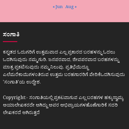
« Jun
Aug »
ಸಂಗಾತಿ
ಕನ್ನಡದ ಓದುಗರಿಗೆ ಉತ್ತಮವಾದ ಎಲ್ಲ ಪ್ರಕಾರದ ಬರಹಳನ್ನು ಓದಲು
ಒದಗಿಸುವುದು ನಮ್ಮ ಗುರಿ. ಜನಪರವಾದ, ಜೀವಪರವಾದ ಬರಹಗಳನ್ನು
ಮಾತ್ರ ಪ್ರಕಟಿಸುವುದು ನಮ್ಮ ನಿಲುವು. ಪ್ರತಿಭೆಯಿದ್ದೂ
ಎಲೆಮರೆಕಾಯಿಗಳಂತಿರುವ ಉತ್ತಮ ಬರಹಗಾರರಿಗೆ ವೇದಿಕೆಒದಗಿಸುವುದು
ʼಸಂಗಾತಿʼಯ ಉದ್ದೇಶ.
Copyright:- ಸಂಗಾತಿಯಲ್ಲಿ ಪ್ರಕಟವಾಗುವ ಎಲ್ಲ ಬರಹಗಳ ಹಕ್ಕುಸ್ವಾಮ್ಯ
ಆಯಾಲೇಖಕರದೇ ಆಗಿದ್ದು ಅವರ ಅಭಿಪ್ರಾಯಗಳಹೊಣೆಗಾರಿಕೆ ಸದರಿ
ಲೇಖಕರದೆ ಆಗಿರುತ್ತದೆ