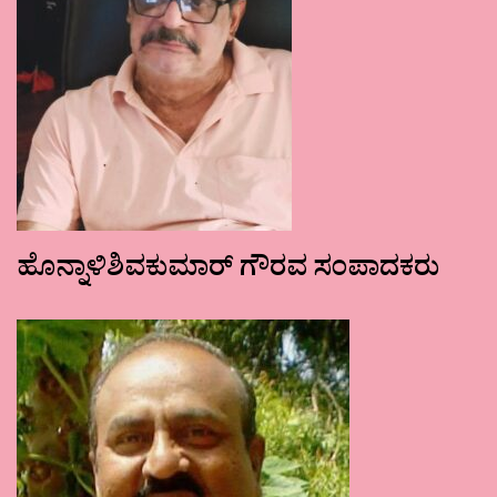
ಹೊನ್ನಾಳಿಶಿವಕುಮಾರ್ ಗೌರವ ಸಂಪಾದಕರು