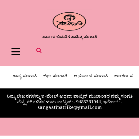
ಸಾರ್ಥಕ ಬದುಕಿಗೆ ಸಾಹಿತ್ಯ ಸಂಗಾತಿ
Menu
ಕಾವ್ಯ ಸಂಗಾತಿ
ಕಥಾ ಸಂಗಾತಿ
ಅನುವಾದ ಸಂಗಾತಿ
ಅಂಕಣ ಸಂಗಾ
ನಿಮ್ಮ ಲೇಖನಗಳನ್ನು ಇ-ಮೇಲ್ ಅಥವಾ ವಾಟ್ಸಪ್ ಮುಖಾಂತರ ನಮ್ಮ ಸಂಗತಿ
ವೆಬ್ಸೈಟ್ ಕಳಿಸಬಹುದು ವಾಟ್ಸಪ್‌ :- 9483261944, ಇಮೇಲ್ :-
sangaatipatrike@gmail.com