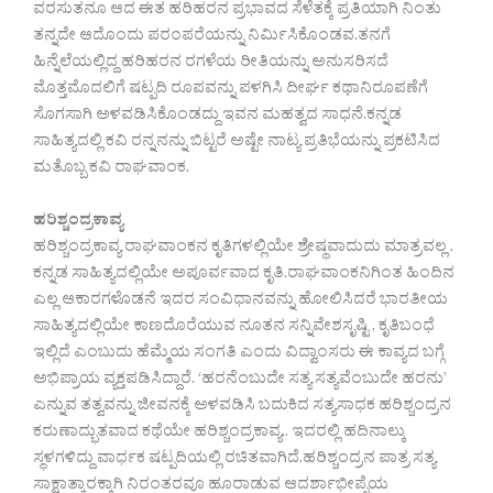
ವರಸುತನೂ ಆದ ಈತ ಹರಿಹರನ ಪ್ರಭಾವದ ಸೆಳೆತಕ್ಕೆ ಪ್ರತಿಯಾಗಿ ನಿಂತು
ತನ್ನದೇ ಆದೊಂದು ಪರಂಪರೆಯನ್ನು ನಿರ್ಮಿಸಿಕೊಂಡವ.ತನಗೆ
ಹಿನ್ನೆಲೆಯಲ್ಲಿದ್ದ ಹರಿಹರನ ರಗಳೆಯ ರೀತಿಯನ್ನು ಅನುಸರಿಸದೆ
ಮೊತ್ತಮೊದಲಿಗೆ ಷಟ್ಪದಿ ರೂಪವನ್ನು ಪಳಗಿಸಿ ದೀರ್ಘ ಕಥಾನಿರೂಪಣೆಗೆ
ಸೊಗಸಾಗಿ ಅಳವಡಿಸಿಕೊಂಡದ್ದು ಇವನ ಮಹತ್ವದ ಸಾಧನೆ.ಕನ್ನಡ
ಸಾಹಿತ್ಯದಲ್ಲಿ ಕವಿ ರನ್ನನನ್ನು ಬಿಟ್ಟರೆ ಅಷ್ಟೇ ನಾಟ್ಯ ಪ್ರತಿಭೆಯನ್ನು ಪ್ರಕಟಿಸಿದ
ಮತೊಬ್ಬ ಕವಿ ರಾಘವಾಂಕ.
ಹರಿಶ್ಚಂದ್ರಕಾವ್ಯ
ಹರಿಶ್ಚಂದ್ರಕಾವ್ಯ ರಾಘವಾಂಕನ ಕೃತಿಗಳಲ್ಲಿಯೇ ಶ್ರೇಷ್ಥವಾದುದು ಮಾತ್ರವಲ್ಲ .
ಕನ್ನಡ ಸಾಹಿತ್ಯದಲ್ಲಿಯೇ ಅಪೂರ್ವವಾದ ಕೃತಿ.ರಾಘವಾಂಕನಿಗಿಂತ ಹಿಂದಿನ
ಎಲ್ಲ ಆಕಾರಗಳೊಡನೆ ಇದರ ಸಂವಿಧಾನವನ್ನು ಹೋಲಿಸಿದರೆ ಭಾರತೀಯ
ಸಾಹಿತ್ಯದಲ್ಲಿಯೇ ಕಾಣದೊರೆಯುವ ನೂತನ ಸನ್ನಿವೇಶಸೃಷ್ಟಿ , ಕೃತಿಬಂಧೆ
ಇಲ್ಲಿದೆ ಎಂಬುದು ಹೆಮ್ಮೆಯ ಸಂಗತಿ ಎಂದು ವಿದ್ವಾಂಸರು ಈ ಕಾವ್ಯದ ಬಗ್ಗೆ
ಅಭಿಪ್ರಾಯ ವ್ಯಕ್ತಪಡಿಸಿದ್ದಾರೆ. ‘ಹರನೆಂಬುದೇ ಸತ್ಯ ಸತ್ಯವೆಂಬುದೇ ಹರನು’
ಎನ್ನುವ ತತ್ವವನ್ನು ಜೀವನಕ್ಕೆ ಅಳವಡಿಸಿ ಬದುಕಿದ ಸತ್ಯಸಾಧಕ ಹರಿಶ್ಚಂದ್ರನ
ಕರುಣಾದ್ಭುತವಾದ ಕಥೆಯೇ ಹರಿಶ್ಚಂದ್ರಕಾವ್ಯ.. ಇದರಲ್ಲಿ ಹದಿನಾಲ್ಕು
ಸ್ಥಳಗಳಿದ್ದು ವಾರ್ಧಕ ಷಟ್ಪದಿಯಲ್ಲಿ ರಚಿತವಾಗಿದೆ.ಹರಿಶ್ಚಂದ್ರನ ಪಾತ್ರ ಸತ್ಯ
ಸಾಕ್ಷಾತ್ಕಾರಕ್ಕಾಗಿ ನಿರಂತರವೂ ಹೂರಾಡುವ ಆದರ್ಶಾಭೀಪ್ಸೆಯ