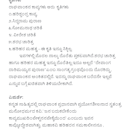
ಕೃತಿಗಳು
ರಾಘವಾಂಕನ ಕಾವ್ಯಗಳು ಆರು ಕೃತಿಗಳು
೧.ಹರಿಶ್ಚಂದ್ರ ಕಾವ್ಯ.
೨.ಸಿದ್ಧರಾಮ ಪುರಾಣ
೩.ಸೋಮನಾಥ ಚರಿತೆ
೪. ವೀರೇಶ ಚರಿತೆ
೫.ಶರಭ ಚಾರಿತ್ರ
೬.ಹರಿಹರ ಮಹತ್ವ – ಈ ಕೃತಿ ಇನ್ನೂ ಸಿಕ್ಕಿಲ್ಲ.
ಇವಗಳಲ್ಲಿ ಮೊದಲ ನಾಲ್ಕು ದೊರೆತು ಪ್ರಕಟವಾಗಿದೆ.ಶರಭ ಚಾರಿತ್ರ
ಹಾಗೂ ಹರಿಹರ ಮಹತ್ವ ಇನ್ನೂ ದೊರೆತಿಲ್ಲ.ಇದೂ ಅಲ್ಲದೆ “ದೇವಾಂಗ
ದಾರಿಮಯ್ಯನ ಪುರಾಣ”ಎಂಬ ಸಾಂಗತ್ಯ ಗ್ರಂಥವೊಂದು ದೊರಕಿದ್ದು ,
ರಾಘವಾಂಕನ ಅಂಕಿತದಲ್ಲಿದೆ. ಇದನ್ನು ರಾಘವಾಂಕ ಬರೆದನೇ ಇಲ್ಲವೆ
ಎನ್ನುವ ಬಗ್ಗೆ ಖಚಿತವಾಗಿ ತಿಳಿಯಬೇಕಾಗಿದೆ.
ವಿಮರ್ಶೆ:
ಕನ್ನಡ ಸಾಹಿತ್ಯದಲ್ಲಿ ರಾಘವಾಂಕ ಪ್ರಧಾನವಾಗಿ ಪ್ರಯೋಗಶೀಲನಾದ ಸ್ವತಂತ್ರ
ಮನೋಧರ್ಮದ ಕವಿ.’ ಜನ ಬದುಕಬೇಕೆಂದು
ಕಾವ್ಯಮುಖದಿಂಪೇಳ್ದನನಪೇಕ್ಶೆಯಿಂದ’ ಎಂಬುದು ಇವನ
ಕಾವ್ಯೋದ್ದೇಶವಾಗಿತ್ತು. ಮಹಾಕವಿ ಹರಿಹರನ ಸಮಕಾಲೀನನೂ ,