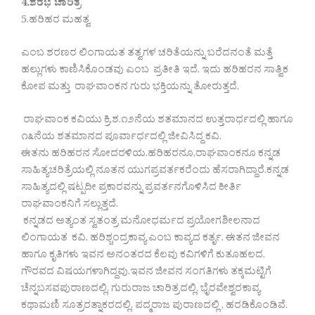
4.ಶರಭ ಚಾರಿತ್ರ
5.ಹರಿಹರ ಮಹತ್ವ
ಎಂಬ ಶರಣರ ಲಿಂಗಾಯತ ತತ್ವಗಳ ಚರಿತೆಯನ್ನು ಬರೆದನಂತೆ ಮತ್ತೆ
ಹಲ್ಲುಗಳು ಕಾಣಿಸಿಕೊಂಡವು ಎಂಬ ಪ್ರತೀತಿ ಇದೆ. ಇದು ಹರಿಹರನ ಸಾತ್ವಿಕ
ಕೋಪ ಮತ್ತು ರಾಘವಾಂಕನ ಗುರು ಭಕ್ತಿಯನ್ನು ತೋರುತ್ತದೆ.
ರಾಘವಾಂಕ ಕವಿಯು ಕ್ರಿ.ಶ.೧೨ನೆಯ ಶತಮಾನದ ಉತ್ತರಾರ್ಧದಲ್ಲಿ ಹಾಗೂ
೧೩ನೆಯ ಶತಮಾನದ ಪೂರ್ವಾರ್ಧದಲ್ಲಿ ಜೀವಿಸಿದ್ದ ಕವಿ.
ಈತನು ಹರಿಹರನ ಸೋದರಳಿಯ.ಹರಿಹರನೂ,ರಾಘವಾಂಕನೂ ಕನ್ನಡ
ಸಾಹಿತ್ಯಚರಿತ್ರೆಯಲ್ಲಿ ನೂತನ ಯುಗಪ್ರವರ್ತಕರೆಂದು ಹೆಸರಾಗಿದ್ದಾರೆ.ಕನ್ನಡ
ಸಾಹಿತ್ಯದಲ್ಲಿ ಷಟ್ಪದೀ ಪ್ರಕಾರವನ್ನು ಪ್ರವರ್ತನಗೊಳಿಸಿದ ಕೀರ್ತಿ
ರಾಘವಾಂಕನಿಗೆ ಸಲ್ಲುತ್ತದೆ.
ಕನ್ನಡದ ಅತ್ಯಂತ ಸ್ವತಂತ್ರ ಮನೋಧರ್ಮದ ಪ್ರಯೋಗಶೀಲನಾದ
ಲಿಂಗಾಯತ ಕವಿ. ಹರಿಶ್ಚಂದ್ರಕಾವ್ಯ ಎಂಬ ಕಾವ್ಯದ ಕರ್ತೃ. ಈತನ ಜೀವನ
ಹಾಗೂ ಕೃತಿಗಳು ಇವನ ಅನಂತರದ ಕೆಲವು ಕವಿಗಳಿಗೆ ಕುತೂಹಲದ,
ಗೌರವದ ವಿಷಯಗಳಾಗಿದ್ದವು.ಇವನ ಜೀವನ ಸಂಗತಿಗಳು ತಕ್ಕಮಟ್ಟಿಗೆ
ಚೆನ್ನಬಸವಪುರಾಣದಲ್ಲಿ, ಗುರುರಾಜ ಚಾರಿತ್ರದಲ್ಲಿ, ಭೈರವೇಶ್ವರಕಾವ್ಯ
ಕಥಾಮಣಿ ಸೂತ್ರರತ್ನಾಕರದಲ್ಲಿ, ಪದ್ಮರಾಜ ಪುರಾಣದಲ್ಲಿ , ಹರಡಿಕೊಂಡಿವೆ.