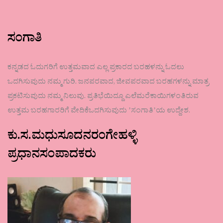
ಸಂಗಾತಿ
ಕನ್ನಡದ ಓದುಗರಿಗೆ ಉತ್ತಮವಾದ ಎಲ್ಲ ಪ್ರಕಾರದ ಬರಹಳನ್ನು ಓದಲು
ಒದಗಿಸುವುದು ನಮ್ಮ ಗುರಿ. ಜನಪರವಾದ, ಜೀವಪರವಾದ ಬರಹಗಳನ್ನು ಮಾತ್ರ
ಪ್ರಕಟಿಸುವುದು ನಮ್ಮ ನಿಲುವು. ಪ್ರತಿಭೆಯಿದ್ದೂ ಎಲೆಮರೆಕಾಯಿಗಳಂತಿರುವ
ಉತ್ತಮ ಬರಹಗಾರರಿಗೆ ವೇದಿಕೆಒದಗಿಸುವುದು ʼಸಂಗಾತಿʼಯ ಉದ್ದೇಶ.
ಕು.ಸ.ಮಧುಸೂದನರಂಗೇಹಳ್ಳಿ
ಪ್ರಧಾನಸಂಪಾದಕರು