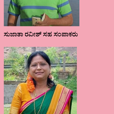
ಸುಜಾತಾ ರವೀಶ್ ಸಹ ಸಂಪಾಕರು