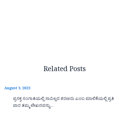
Related Posts
August 3, 2023
ಪ್ರಸಕ್ತ ಸಂಗಾತಿಯಲ್ಲಿ ಸಾವಿಲ್ಲದ ಶರಣರು ಎಂಬ ಮಾಲಿಕೆಯಲ್ಲಿ ಪ್ರತಿ
ವಾರ ತಮ್ಮ ಲೇಖನವನ್ನು…