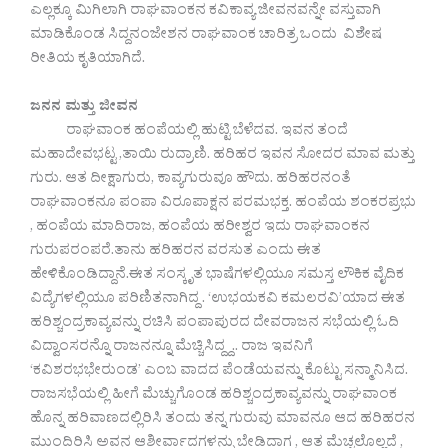
ಎಲ್ಲಕ್ಕೂ ಮಿಗಿಲಾಗಿ ರಾಘವಾಂಕನ ಕವಿಕಾವ್ಯ ಜೀವನವನ್ನೇ ವಸ್ತುವಾಗಿ
ಮಾಡಿಕೊಂಡ ಸಿದ್ದನಂಜೇಶನ ರಾಘವಾಂಕ ಚಾರಿತ್ರ ಒಂದು ವಿಶೇಷ
ರೀತಿಯ ಕೃತಿಯಾಗಿದೆ.
ಜನನ ಮತ್ತು ಜೀವನ
ರಾಘವಾಂಕ ಹಂಪೆಯಲ್ಲಿ ಹುಟ್ಟಿ ಬೆಳೆದವ. ಇವನ ತಂದೆ
ಮಹಾದೇವಭಟ್ಟ ,ತಾಯಿ ರುದ್ರಾಣಿ. ಹರಿಹರ ಇವನ ಸೋದರ ಮಾವ ಮತ್ತು
ಗುರು. ಆತ ದೀಕ್ಷಾಗುರು, ಕಾವ್ಯಗುರುವೂ ಹೌದು. ಹರಿಹರನಂತೆ
ರಾಘವಾಂಕನೂ ಪಂಪಾ ವಿರೂಪಾಕ್ಷನ ಪರಮಭಕ್ತ. ಹಂಪೆಯ ಶಂಕರಪ್ರಭು
, ಹಂಪೆಯ ಮಾದಿರಾಜ, ಹಂಪೆಯ ಹರೀಶ್ವರ ಇದು ರಾಘವಾಂಕನ
ಗುರುಪರಂಪರೆ.ತಾನು ಹರಿಹರನ ವರಸುತ ಎಂದು ಈತ
ಹೇಳಿಕೊಂಡಿದ್ದಾನೆ.ಈತ ಸಂಸ್ಕೃತ ಭಾಷೆಗಳಲ್ಲಿಯೂ ಸಮಸ್ತ ಲೌಕಿಕ ವೈದಿಕ
ವಿದ್ಯೆಗಳಲ್ಲಿಯೂ ಪರಿಣಿತನಾಗಿದ್ದ . ‘ಉಭಯಕವಿ ಕಮಲರವಿ’ಯಾದ ಈತ
ಹರಿಶ್ಚಂದ್ರಕಾವ್ಯವನ್ನು ರಚಿಸಿ ಪಂಪಾಪುರದ ದೇವರಾಜನ ಸಭೆಯಲ್ಲಿ ಓದಿ
ವಿದ್ವಾಂಸರನ್ನೊ ರಾಜನನ್ನೂ ಮೆಚ್ಚಿಸಿದ್ದ್ದ.. ರಾಜ ಇವನಿಗೆ
‘ಕವಿಶರಭಭೇರುಂಡ’ ಎಂಬ ವಾದದ ಪೆಂಡೆಯವನ್ನು ಕೊಟ್ಟು ಸನ್ಮಾನಿಸಿದ.
ರಾಜಸಭೆಯಲ್ಲಿ ಹೀಗೆ ಮೆಚ್ಚುಗೊಂಡ ಹರಿಶ್ಚಂದ್ರಕಾವ್ಯವನ್ನು ರಾಘವಾಂಕ
ಹೊನ್ನ ಹರಿವಾಣದಲ್ಲಿರಿಸಿ ತಂದು ತನ್ನ ಗುರುವು ಮಾವನೂ ಆದ ಹರಿಹರನ
ಮುಂದಿರಿಸಿ ಅವನ ಆಶೀರ್ವಾದಗಳನ್ನು ಬೇಡಿದಾಗ , ಆತ ಮೆಚ್ಚಲೊಲ್ಲದೆ ,