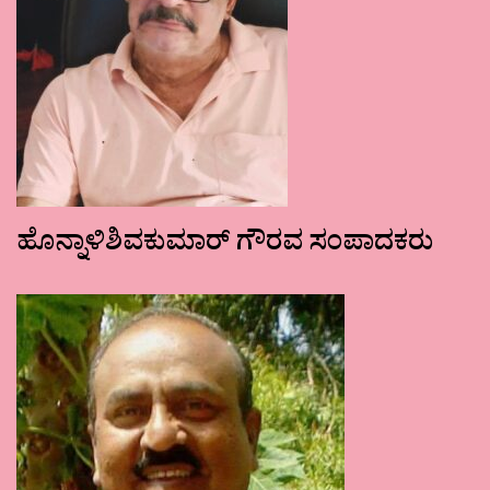
ಹೊನ್ನಾಳಿಶಿವಕುಮಾರ್ ಗೌರವ ಸಂಪಾದಕರು