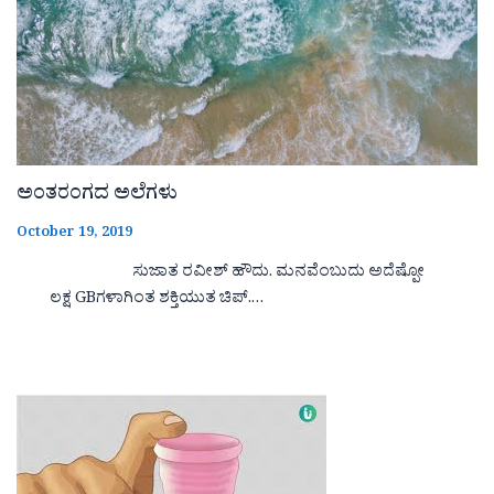
ಅಂತರಂಗದ ಅಲೆಗಳು
October 19, 2019
ಸುಜಾತ ರವೀಶ್ ಹೌದು. ಮನವೆಂಬುದು ಅದೆಷ್ಪೋ
ಲಕ್ಷ GBಗಳಾಗಿಂತ ಶಕ್ತಿಯುತ ಚಿಪ್.…