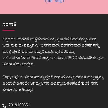
« Jun
Aug »
ಸಂಗಾತಿ
ಕನ್ನಡದ ಓದುಗರಿಗೆ ಉತ್ತಮವಾದ ಎಲ್ಲ ಪ್ರಕಾರದ ಬರಹಳನ್ನು ಓದಲು
ಒದಗಿಸುವುದು ನಮ್ಮ ಗುರಿ. ಜನಪರವಾದ, ಜೀವಪರವಾದ ಬರಹಗಳನ್ನು
ಮಾತ್ರ ಪ್ರಕಟಿಸುವುದು ನಮ್ಮ ನಿಲುವು. ಪ್ರತಿಭೆಯಿದ್ದೂ
ಎಲೆಮರೆಕಾಯಿಗಳಂತಿರುವ ಉತ್ತಮ ಬರಹಗಾರರಿಗೆ ವೇದಿಕೆಒದಗಿಸುವುದು
ʼಸಂಗಾತಿʼಯ ಉದ್ದೇಶ.
Copyright:- ಸಂಗಾತಿಯಲ್ಲಿ ಪ್ರಕಟವಾಗುವ ಎಲ್ಲ ಬರಹಗಳ ಹಕ್ಕುಸ್ವಾಮ್ಯ
ಆಯಾಲೇಖಕರದೇ ಆಗಿದ್ದು ಅವರ ಅಭಿಪ್ರಾಯಗಳಹೊಣೆಗಾರಿಕೆ ಸದರಿ
ಲೇಖಕರದೆ ಆಗಿರುತ್ತದೆ
7019100351