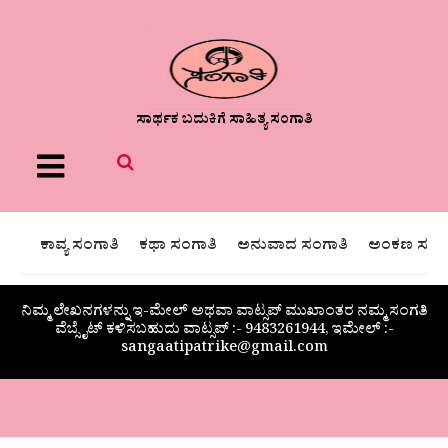
ಸಾರ್ಥಕ ಬದುಕಿಗೆ ಸಾಹಿತ್ಯ ಸಂಗಾತಿ
Menu
ಕಾವ್ಯ ಸಂಗಾತಿ
ಕಥಾ ಸಂಗಾತಿ
ಅನುವಾದ ಸಂಗಾತಿ
ಅಂಕಣ ಸಂಗಾ
ನಿಮ್ಮ ಲೇಖನಗಳನ್ನು ಇ-ಮೇಲ್ ಅಥವಾ ವಾಟ್ಸಪ್ ಮುಖಾಂತರ ನಮ್ಮ ಸಂಗತಿ
ವೆಬ್ಸೈಟ್ ಕಳಿಸಬಹುದು ವಾಟ್ಸಪ್‌ :- 9483261944, ಇಮೇಲ್ :-
sangaatipatrike@gmail.com