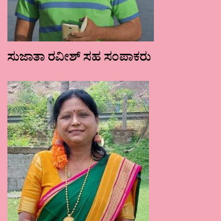
ಸುಜಾತಾ ರವೀಶ್ ಸಹ ಸಂಪಾಕರು