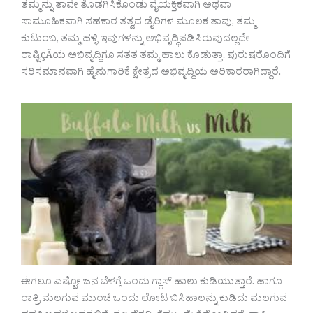
ತಮ್ಮನ್ನು ತಾವೇ ತೊಡಗಿಸಿಕೊಂಡು ವೈಯಕ್ತಿಕವಾಗಿ ಅಥವಾ
ಸಾಮೂಹಿಕವಾಗಿ ಸಹಕಾರ ತತ್ವದ ಡೈರಿಗಳ ಮೂಲಕ ತಾವು, ತಮ್ಮ
ಕುಟುಂಬ, ತಮ್ಮ ಹಳ್ಳಿ ಇವುಗಳನ್ನು ಅಭಿವೃದ್ಧಿಪಡಿಸಿರುವುದಲ್ಲದೇ
ರಾಷ್ಟಿçÃಯ ಅಭಿವೃದ್ಧಿಗೂ ಸತತ ತಮ್ಮ ಹಾಲು ಕೊಡುತ್ತಾ, ಪುರುಷರೊಂದಿಗೆ
ಸರಿಸಮಾನವಾಗಿ ಹೈನುಗಾರಿಕೆ ಕ್ಷೇತ್ರದ ಅಭಿವೃದ್ಧಿಯ ಅರಿಕಾರರಾಗಿದ್ದಾರೆ.
ಈಗಲೂ ಎಷ್ಟೋ ಜನ ಬೆಳಗ್ಗೆ ಒಂದು ಗ್ಲಾಸ್ ಹಾಲು ಕುಡಿಯುತ್ತಾರೆ. ಹಾಗೂ
ರಾತ್ರಿ ಮಲಗುವ ಮುಂಚೆ ಒಂದು ಲೋಟ ಬಿಸಿಹಾಲನ್ನು ಕುಡಿದು ಮಲಗುವ