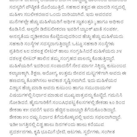
ಮನೆಗಳ ಜೀವನಕ್ಕೆ ಅನುಕೂಲ ಒದಗಿಸಿ ಕೊಟ್ಟಿದ್ದು, ಹಾಲಿನಿಂದ ಕುಟುಂಬದ
ಸದಸ್ಯರಿಗೆ ಪೌಷ್ಠಿಕತೆ ದೊರೆಯುತ್ತಿದೆ. ಸಹಕಾರ ತತ್ವದ ಈ ಮಾದರಿ ಸದ್ಯದಲ್ಲಿ
ಮಹಿಳಾ ಸಬಲೀಕರಣದ ಒಂದು ದಾರಿಯಾಗಿದೆ. ಇದು ಅವರವರ
ಮನೆಗಳಲ್ಲೇ ಹೆಚ್ಚು ಮಹಿಳೆಯರಿಗೆ ಆರ್ಥಿಕ ಸ್ವಾತಂತ್ರö್ಯ ಹಾಗೂ ಅಧಿಕಾರ
ಕೊಡಿಸಿದೆ. ಅಲ್ಲದೇ ಡಿಜಿಟಲೀಕರಣ ಇವರಿಗೆ ಬ್ಯಾಂಕ್ ಖಾತೆ ಸಂಪರ್ಕ,
ಅನನ್ಯತೆಯ ದೃಢೀಕರಣ ಕೊಟ್ಟಿರುವುದರಿಂದ ಹೆಚ್ಚು ಹೆಚ್ಚು ಮಹಿಳೆಯರು
ಸಹಕಾರಿ ಸಂಸ್ಥೆಗಳ ಸದಸ್ಯರಾಗುತ್ತಿದ್ದಾರೆ. ಒಟ್ಟೂ ಸಹಕಾರಿ ಸಂಸ್ಥೆಗಳು
ಪ್ರತಿದಿನ ೬೮ ದಶಲಕ್ಷ ಲೀಟರ್ ಹಾಲು ಸಂಗ್ರಹಿಸಿದರೆ ಮಹಿಳೆಯರು ೨೪
ದಶಲಕ್ಷ ಲೀಟರ್ ಹಾಲಿನ ತಮ್ಮ ಸಂಗ್ರಹದ ಪಾಲನ್ನು ಕೊಡುತ್ತಿದ್ದಾರೆ.
ಮಹಿಳೆಯರಿಗೆ ಇದರಿಂದ ಸಂಪಾದನೆಗೆ ನೇರ ಮಾರ್ಗ ಸಿಕ್ಕಿದ್ದು, ಕುಟುಂಬದ
ಕಲ್ಯಾಣಕ್ಕಾಗಿ, ಶಿಕ್ಷಣ, ಆರೋಗ್ಯ, ಉತ್ತಮ ಜೀವನ ಮಟ್ಟಗಳಿಗಾಗಿ ಅವರು ಈ
ಹಣವನ್ನು ತೊಡಗಿಸಲು ಅವಕಾಶ ಸೃಷ್ಟಿಸಲಾಗಿದೆ. ಇದು ಮಹಿಳೆಯರ
ವಿಶ್ವಾಸ ಹೆಚ್ಚು ಮಾಡಿ ಅವರು ಕುಟುಂಬ ಹಾಗೂ ಸಮುದಾಯಗಳ
ವಿಷಯಗಳಲ್ಲಿ ನಿರ್ಧಾರ ಮಾಡುವ ಮುಖ್ಯ ಪಾತ್ರವನ್ನು ಕೊಟ್ಟಿದೆ. ಗಮನಿಸಿ
ನೋಡಿದರೆ, ಹೈನುಗಾರಿಕೆಗೆ ಸಂಬAಧಪಟ್ಟ ಕೆಲಸಗಳಲ್ಲಿ ಶೇಕಡಾ ೬೦ ರಿಂದ
ಶೇಕಡಾ ೯೫ ರವರೆಗೆ ಇವರು ಹೆಚ್ಚಿನ ಜವಾಬ್ದಾರಿ ತೆಗೆದುಕೊಂಡಿದ್ದಾರೆ.
ಶೇಕಡಾ ೫೦ ರಷ್ಟು ನಿರ್ಧಾರ ತೆಗೆದುಕೊಳ್ಳುವಲ್ಲಿ ಇವರು ಸಫಲರಾಗಿದ್ದಾರೆ.
ಇಡೀ ಜಗತ್ತಿನಲ್ಲಿ ವಿಶ್ವ ಹಾಲು ದಿನಗಳಂದು ಹಾಲು ಕರೆಯುವ
ಪ್ರದರ್ಶನಗಳು, ಕೃಷಿ ಭೂಮಿಗೆ ಭೇಟಿ, ಆಟಗಳು, ಸ್ಪರ್ಧೆಗಳು, ಸಂಗೀತ