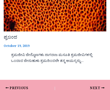
ಪ್ರಬಂದ
October 19, 2019
ಶ್ರಮಜೀವಿ ಜೇನ್ನೊಣಗಳು ನಾಗರಾಜ ಮಸೂತಿ ಶ್ರಮಜೀವಿಗಳಲ್ಲಿ
ಒಂದಾದ ಜೇನುಹುಳು ಶ್ರಮದಿಂದಲೇ ತನ್ನ ಆಯಸ್ಸನ್ನು…
PREVIOUS
NEXT