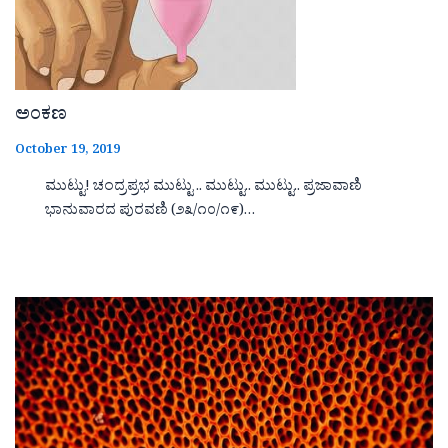
ಅಂಕಣ
October 19, 2019
ಮುಟ್ಟು! ಚಂದ್ರಪ್ರಭ ಮುಟ್ಟು .. ಮುಟ್ಟು.. ಮುಟ್ಟು.. ಪ್ರಜಾವಾಣಿ
ಭಾನುವಾರದ ಪುರವಣಿ (೨೩/೧೦/೧೯)…