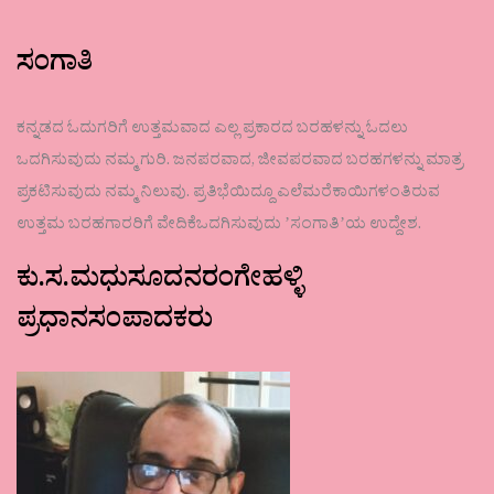
ಸಂಗಾತಿ
ಕನ್ನಡದ ಓದುಗರಿಗೆ ಉತ್ತಮವಾದ ಎಲ್ಲ ಪ್ರಕಾರದ ಬರಹಳನ್ನು ಓದಲು
ಒದಗಿಸುವುದು ನಮ್ಮ ಗುರಿ. ಜನಪರವಾದ, ಜೀವಪರವಾದ ಬರಹಗಳನ್ನು ಮಾತ್ರ
ಪ್ರಕಟಿಸುವುದು ನಮ್ಮ ನಿಲುವು. ಪ್ರತಿಭೆಯಿದ್ದೂ ಎಲೆಮರೆಕಾಯಿಗಳಂತಿರುವ
ಉತ್ತಮ ಬರಹಗಾರರಿಗೆ ವೇದಿಕೆಒದಗಿಸುವುದು ʼಸಂಗಾತಿʼಯ ಉದ್ದೇಶ.
ಕು.ಸ.ಮಧುಸೂದನರಂಗೇಹಳ್ಳಿ
ಪ್ರಧಾನಸಂಪಾದಕರು