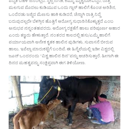
ಪದ್ಧತಿ ಬಹಳ ಜನರಲ್ಲಿದೆ. ಸ್ವಲ್ಪ ನೆಗಡಿ, ಕೆಮ್ಮು, ಮೈಕೈನೋವಿದ್ದರೆ, ರಾತ್ರಿ
ಮಲಗುವ ಮೊದಲು ಕುಡಿಯುವ ಒಂದು ಗ್ಲಾಸ್ ಹಾಲಿಗೆ ಕೊಂಚ ಅರಿಶಿನ,
ಒಂದೆರಡು ಜಜ್ಜಿದ ಮೆಣಸು ಹಾಕಿ ಕುಡಿದರೆ, ಚೆನ್ನಾಗಿ ರಾತ್ರಿ ನಿದ್ದೆ
ಬರುವುದಲ್ಲದೇ ಬೆಳಗ್ಗಿನ ಹೊತ್ತಿಗೆ ಆರೋಗ್ಯ ಸುಧಾರಿಸಿಕೊಳ್ಳುತ್ತದೆ ಎಂಬ
ಅನುಭವ ನನ್ನಂತಹವರದು. ಆರೋಗ್ಯ ರಕ್ಷಣೆಗೆ ಹಾಲು ಪರಿಪೂರ್ಣ ಆಹಾರ
ಎಂದು ತಜ್ಞರು ಹೇಳುತ್ತಾರೆ. ನಂತರದ ಕಾಲದಲ್ಲಿ ಹಸು/ಎಮ್ಮೆ ಹಾಲಿಗೆ
ಪರ್ಯಾಯವಾಗಿ ಅನೇಕ ಕೃತಕ ಹಾಲಿನ ಪುಡಿಗಳು, ಸುವಾಸನೆ ಬೀರುವ
ಹಾಲು, ಇವೆಲ್ಲಾ ಮಾರುಕಟ್ಟೆಗೆ ಬಂದಿವೆ. ಈ ಹಿನ್ನೆಲೆಯಲ್ಲಿ ಇಡೀ ವಿಶ್ವದಲ್ಲಿ
ಜೂನ್ ಒಂದರಂದು “ವಿಶ್ವ ಹಾಲಿನ ದಿನ”ವನ್ನು ಆಚರಿಸುತ್ತಾರೆ. ಹೀಗಾಗಿ ಈ
ದಿನದ ಮಹತ್ವವನ್ನು ಸಂಕ್ಷಿಪ್ತವಾಗಿ ಈಗ ತಿಳಿಯೋಣ.