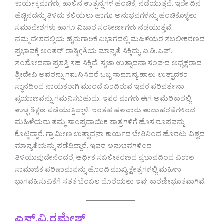
ಕಾರ್ಯಕ್ರಮಗಳು, ಹಾಲಿನ ಉತ್ಪನ್ನಗಳ ಹಂಚಿಕೆ, ನಡೆಯುತ್ತವೆ. ಇದೇ ದಿನ
ಹೆಚ್ಚಿನದನ್ನು ತಿಳಿದು ಕಲಿಯಲು ಹಾಗೂ ಅನುಭವಗಳನ್ನು ಹಂಚಿಕೊಳ್ಳಲು
ಸಮಾವೇಶಗಳು ಹಾಗೂ ವಿಚಾರ ಸಂಕೀರ್ಣಗಳು ನಡೆಯುತ್ತವೆ.
ನಮ್ಮ ದೇಶದಲ್ಲಿಯ ಹೈನುಗಾರಿಕೆ ವಿಭಾಗದಲ್ಲಿ ಮಹಿಳೆಯರ ಸಬಲೀಕರಣದ
ಪ್ರಭಾವಕ್ಕೆ ಅಂತರ್ ರಾಷ್ಟಿçÃಯ ಮಾನ್ಯತೆ ಸಿಕ್ಕಿದ್ದು, ಐ.ಡಿ.ಎಫ್.
ಸಂಶೋಧನಾ ಪ್ರಶಸ್ತಿ ಸಹ ಸಿಕ್ಕಿದೆ. ಸೃಜಾ ಉತ್ಪಾದನಾ ಸಂಘದ ಅಧ್ಯಕ್ಷರಾದ
ಶ್ರೀದೇವಿ ಅವರನ್ನು ಗಮನಿಸಿದರೆ ಒಬ್ಬ ಸಾಮಾನ್ಯ ಹಾಲು ಉತ್ಪಾದಕರ
ಸ್ಥಾನದಿಂದ ನಾಯಕರಾಗಿ ಮುಂದೆ ಬಂದಿರುವ ಇವರ ಪರಿವರ್ತನಾ
ಪ್ರಯಾಣವನ್ನು ಗಮನಿಸಬಹುದು. ಇವರ ಮಗಳು ಈಗ ಅಮೆರಿಕಾದಲ್ಲಿ
ಉಚ್ಛ ಶಿಕ್ಷಣ ಪಡೆಯುತ್ತಿದ್ದಾಳೆ. ಇಂತಹ ಹಲವಾರು ಉದಾಹರಣೆಗಳಿಂದ
ಮಹಿಳೆಯರು ತಮ್ಮ ಸಾಂಪ್ರದಾಯಿಕ ಪಾತ್ರಗಳಿಗೆ ಹೊಸ ರೂಪವನ್ನು
ಕೊಟ್ಟಿದ್ದಾರೆ. ಗ್ರಾಮೀಣ ಉತ್ಪಾದನಾ ಕಾರ್ಯದ ಬೇರಿನಿಂದ ಹೊರಟು ವಿಶ್ವದ
ಮಾನ್ಯತೆಯನ್ನು ಪಡೆದಿದ್ದಾರೆ. ಇವರ ಅನುಭವಗಳಿಂದ
ತಿಳಿಯುವುದೇನೆಂದರೆ, ಆರ್ಥಿಕ ಸಬಲೀಕರಣದ ಪ್ರಭಾವದಿಂದ ವಿಶಾಲ
ಸಾಮಾಜಿಕ ಪರಿಣಾಮವನ್ನು ಹೊಂದಿ ಮುಖ್ಯ ಕ್ಷೇತ್ರಗಳಲ್ಲಿ ಮಹಿಳಾ
ಭಾಗವಹಿಸುವಿಕೆಗೆ ಸತತ ಬೆಂಬಲ ದೊರೆಯಲು ಇವು ಕಾರಣೀಭೂತವಾಗಿವೆ.
ಎನ್.ವಿ.ರಮೇಶ್