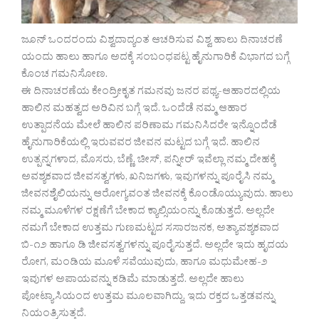
ಜೂನ್ ಒಂದರಂದು ವಿಶ್ವದಾದ್ಯಂತ ಆಚರಿಸುವ ವಿಶ್ವ ಹಾಲು ದಿನಾಚರಣೆ
ಯಂದು ಹಾಲು ಹಾಗೂ ಅದಕ್ಕೆ ಸಂಬಂಧಪಟ್ಟ ಹೈನುಗಾರಿಕೆ ವಿಭಾಗದ ಬಗ್ಗೆ
ಕೊಂಚ ಗಮನಿಸೋಣ.
ಈ ದಿನಾಚರಣೆಯ ಕೇಂದ್ರೀಕೃತ ಗಮನವು ಜನರ ಪಥ್ಯ-ಆಹಾರದಲ್ಲಿಯ
ಹಾಲಿನ ಮಹತ್ವದ ಅರಿವಿನ ಬಗ್ಗೆ ಇದೆ. ಒಂದೆಡೆ ನಮ್ಮ ಆಹಾರ
ಉತ್ಪಾದನೆಯ ಮೇಲೆ ಹಾಲಿನ ಪರಿಣಾಮ ಗಮನಿಸಿದರೇ ಇನ್ನೊಂದೆಡೆ
ಹೈನುಗಾರಿಕೆಯಲ್ಲಿ ಇರುವವರ ಜೀವನ ಮಟ್ಟದ ಬಗ್ಗೆ ಇದೆ. ಹಾಲಿನ
ಉತ್ಪನ್ನಗಳಾದ, ಮೊಸರು, ಬೆಣ್ಣೆ, ಚೀಸ್, ಪನ್ನೀರ್ ಇವೆಲ್ಲಾ ನಮ್ಮ ದೇಹಕ್ಕೆ
ಅವಶ್ಯಕವಾದ ಜೀವಸತ್ವಗಳು, ಖನಿಜಗಳು, ಇವುಗಳನ್ನು ಪೂರೈಸಿ ನಮ್ಮ
ಜೀವನಶೈಲಿಯನ್ನು ಆರೋಗ್ಯವಂತ ಜೀವನಕ್ಕೆ ಕೊಂಡೊಯ್ಯುವುದು. ಹಾಲು
ನಮ್ಮ ಮೂಳೆಗಳ ರಕ್ಷಣೆಗೆ ಬೇಕಾದ ಕ್ಯಾಲ್ಸಿಯಂನ್ನು ಕೊಡುತ್ತದೆ. ಅಲ್ಲದೇ
ನಮಗೆ ಬೇಕಾದ ಉತ್ತಮ ಗುಣಮಟ್ಟದ ಸಸಾರಜನಕ, ಅತ್ಯಾವಶ್ಯಕವಾದ
ಬಿ-೧೨ ಹಾಗೂ ಡಿ ಜೀವಸತ್ವಗಳನ್ನು ಪೂರೈಸುತ್ತದೆ. ಅಲ್ಲದೇ ಇದು ಹೃದಯ
ರೋಗ, ಮಂಡಿಯ ಮೂಳೆ ಸವೆಯುವುದು, ಹಾಗೂ ಮಧುಮೇಹ-೨
ಇವುಗಳ ಅಪಾಯವನ್ನು ಕಡಿಮೆ ಮಾಡುತ್ತದೆ. ಅಲ್ಲದೇ ಹಾಲು
ಪೋಟ್ಯಾಸಿಯಂದ ಉತ್ತಮ ಮೂಲವಾಗಿದ್ದು, ಇದು ರಕ್ತದ ಒತ್ತಡವನ್ನು
ನಿಯಂತ್ರಿಸುತ್ತದೆ.