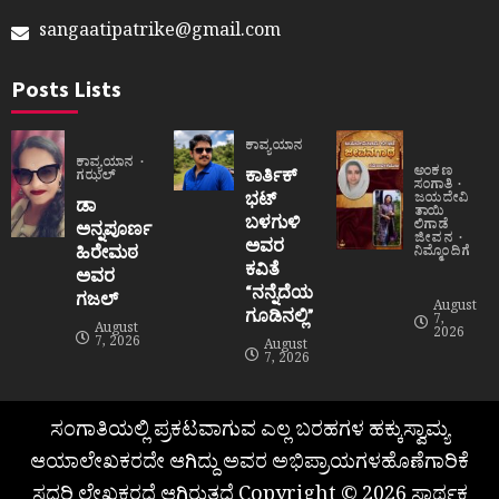
sangaatipatrike@gmail.com
Posts Lists
ಕಾವ್ಯಯಾನ
ಕಾವ್ಯಯಾನ
ಅಂಕಣ
ಕಾರ್ತಿಕ್
ಗಝಲ್
ಸಂಗಾತಿ
ಭಟ್
ಜಯದೇವಿ
ಡಾ
ತಾಯಿ
ಬಳಗುಳಿ
ಲಿಗಾಡೆ
ಅನ್ನಪೂರ್ಣ
ಜೀವನ
ಅವರ
ಹಿರೇಮಠ
ನಿಮ್ಮೊಂದಿಗೆ
ಕವಿತೆ
ಅವರ
“ನನ್ನೆದೆಯ
ಗಜಲ್
August
ಗೂಡಿನಲ್ಲಿ”
7,
August
2026
7, 2026
August
7, 2026
ಸಂಗಾತಿಯಲ್ಲಿ ಪ್ರಕಟವಾಗುವ ಎಲ್ಲ ಬರಹಗಳ ಹಕ್ಕುಸ್ವಾಮ್ಯ
ಆಯಾಲೇಖಕರದೇ ಆಗಿದ್ದು ಅವರ ಅಭಿಪ್ರಾಯಗಳಹೊಣೆಗಾರಿಕೆ
ಸದರಿ ಲೇಖಕರದೆ ಆಗಿರುತ್ತದೆ Copyright © 2026 ಸಾರ್ಥಕ