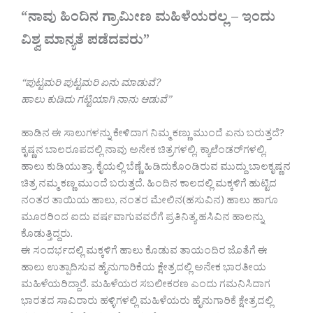
“ನಾವು ಹಿಂದಿನ ಗ್ರಾಮೀಣ ಮಹಿಳೆಯರಲ್ಲ – ಇಂದು
ವಿಶ್ವ ಮಾನ್ಯತೆ ಪಡೆದವರು”
“ಪುಟ್ಟಮರಿ ಪುಟ್ಟಮರಿ ಏನು ಮಾಡುವೆ?
ಹಾಲು ಕುಡಿದು ಗಟ್ಟಿಯಾಗಿ ನಾನು ಆಡುವೆ”
ಹಾಡಿನ ಈ ಸಾಲುಗಳನ್ನು ಕೇಳಿದಾಗ ನಿಮ್ಮ ಕಣ್ಣು ಮುಂದೆ ಏನು ಬರುತ್ತದೆ?
ಕೃಷ್ಣನ ಬಾಲರೂಪದಲ್ಲಿ ನಾವು ಅನೇಕ ಚಿತ್ರಗಳಲ್ಲಿ, ಕ್ಯಾಲೆಂಡರ್‌ಗಳಲ್ಲಿ,
ಹಾಲು ಕುಡಿಯುತ್ತಾ, ಕೈಯಲ್ಲಿ ಬೆಣ್ಣೆ ಹಿಡಿದುಕೊಂಡಿರುವ ಮುದ್ದು ಬಾಲಕೃಷ್ಣನ
ಚಿತ್ರ ನಮ್ಮ ಕಣ್ಣ ಮುಂದೆ ಬರುತ್ತದೆ. ಹಿಂದಿನ ಕಾಲದಲ್ಲಿ ಮಕ್ಕಳಿಗೆ ಹುಟ್ಟಿದ
ನಂತರ ತಾಯಿಯ ಹಾಲು, ನಂತರ ಮೇಲಿನ(ಹಸುವಿನ) ಹಾಲು ಹಾಗೂ
ಮೂರರಿಂದ ಐದು ವರ್ಷವಾಗುವವರೆಗೆ ಪ್ರತಿನಿತ್ಯ ಹಸಿವಿನ ಹಾಲನ್ನು
ಕೊಡುತ್ತಿದ್ದರು.
ಈ ಸಂದರ್ಭದಲ್ಲಿ ಮಕ್ಕಳಿಗೆ ಹಾಲು ಕೊಡುವ ತಾಯಂದಿರ ಜೊತೆಗೆ ಈ
ಹಾಲು ಉತ್ಪಾದಿಸುವ ಹೈನುಗಾರಿಕೆಯ ಕ್ಷೇತ್ರದಲ್ಲಿ ಅನೇಕ ಭಾರತೀಯ
ಮಹಿಳೆಯರಿದ್ದಾರೆ. ಮಹಿಳೆಯರ ಸಬಲೀಕರಣ ಎಂದು ಗಮನಿಸಿದಾಗ
ಭಾರತದ ಸಾವಿರಾರು ಹಳ್ಳಿಗಳಲ್ಲಿ ಮಹಿಳೆಯರು ಹೈನುಗಾರಿಕೆ ಕ್ಷೇತ್ರದಲ್ಲಿ