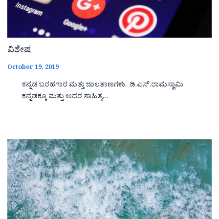
ವಿಶೇಷ
October 19, 2019
ಕನ್ನಡ ಬರಹಗಾರ ಮತ್ತು ಜಾಲತಾಣಗಳು. ಡಿ.ಎಸ್.ರಾಮಸ್ವಾಮಿ
ಕನ್ನಡಕ್ಕೂ ಮತ್ತು ಅದರ ಸಾಹಿತ್ಯ…