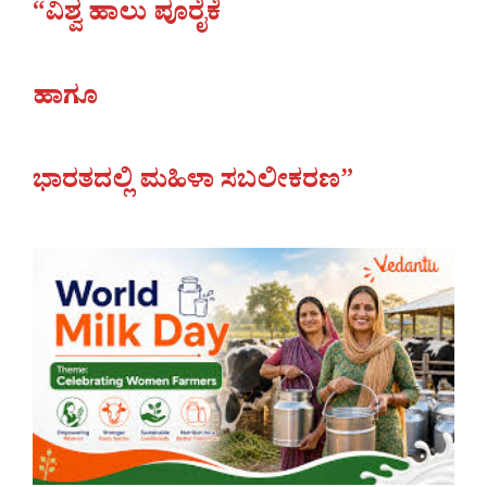
“ವಿಶ್ವ ಹಾಲು ಪೂರೈಕೆ
ಹಾಗೂ
ಭಾರತದಲ್ಲಿ ಮಹಿಳಾ ಸಬಲೀಕರಣ”