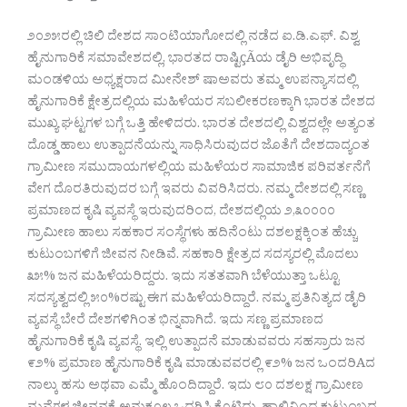
೨೦೨೫ರಲ್ಲಿ ಚಿಲಿ ದೇಶದ ಸಾಂಟಿಯಾಗೋದಲ್ಲಿ ನಡೆದ ಐ.ಡಿ.ಎಫ್. ವಿಶ್ವ
ಹೈನುಗಾರಿಕೆ ಸಮಾವೇಶದಲ್ಲಿ, ಭಾರತದ ರಾಷ್ಟಿçÃಯ ಡೈರಿ ಅಭಿವೃದ್ಧಿ
ಮಂಡಳಿಯ ಅಧ್ಯಕ್ಷರಾದ ಮೀನೇಶ್ ಷಾಅವರು ತಮ್ಮ ಉಪನ್ಯಾಸದಲ್ಲಿ
ಹೈನುಗಾರಿಕೆ ಕ್ಷೇತ್ರದಲ್ಲಿಯ ಮಹಿಳೆಯರ ಸಬಲೀಕರಣಕ್ಕಾಗಿ ಭಾರತ ದೇಶದ
ಮುಖ್ಯ ಘಟ್ಟಗಳ ಬಗ್ಗೆ ಒತ್ತಿ ಹೇಳಿದರು. ಭಾರತ ದೇಶದಲ್ಲಿ ವಿಶ್ವದಲ್ಲೇ ಅತ್ಯಂತ
ದೊಡ್ಡ ಹಾಲು ಉತ್ಪಾದನೆಯನ್ನು ಸಾಧಿಸಿರುವುದರ ಜೊತೆಗೆ ದೇಶದಾದ್ಯಂತ
ಗ್ರಾಮೀಣ ಸಮುದಾಯಗಳಲ್ಲಿಯ ಮಹಿಳೆಯರ ಸಾಮಾಜಿಕ ಪರಿವರ್ತನೆಗೆ
ವೇಗ ದೊರತಿರುವುದರ ಬಗ್ಗೆ ಇವರು ವಿವರಿಸಿದರು. ನಮ್ಮ ದೇಶದಲ್ಲಿ ಸಣ್ಣ
ಪ್ರಮಾಣದ ಕೃಷಿ ವ್ಯವಸ್ಥೆ ಇರುವುದರಿಂದ, ದೇಶದಲ್ಲಿಯ ೨,೩೦೦೦೦
ಗ್ರಾಮೀಣ ಹಾಲು ಸಹಕಾರ ಸಂಸ್ಥೆಗಳು ಹದಿನೆಂಟು ದಶಲಕ್ಷಕ್ಕಿಂತ ಹೆಚ್ಚು
ಕುಟುಂಬಗಳಿಗೆ ಜೀವನ ನೀಡಿವೆ. ಸಹಕಾರಿ ಕ್ಷೇತ್ರದ ಸದಸ್ಯರಲ್ಲಿ ಮೊದಲು
೩೫% ಜನ ಮಹಿಳೆಯರಿದ್ದರು. ಇದು ಸತತವಾಗಿ ಬೆಳೆಯುತ್ತಾ ಒಟ್ಟೂ
ಸದಸ್ಯತ್ವದಲ್ಲಿ ೫೦%ರಷ್ಟು ಈಗ ಮಹಿಳೆಯರಿದ್ದಾರೆ. ನಮ್ಮ ಪ್ರತಿನಿತ್ಯದ ಡೈರಿ
ವ್ಯವಸ್ಥೆ ಬೇರೆ ದೇಶಗಳಿಗಿಂತ ಭಿನ್ನವಾಗಿದೆ. ಇದು ಸಣ್ಣ ಪ್ರಮಾಣದ
ಹೈನುಗಾರಿಕೆ ಕೃಷಿ ವ್ಯವಸ್ಥೆ. ಇಲ್ಲಿ ಉತ್ಪಾದನೆ ಮಾಡುವವರು ಸಹಸ್ರಾರು ಜನ
೯೨% ಪ್ರಮಾಣ ಹೈನುಗಾರಿಕೆ ಕೃಷಿ ಮಾಡುವವರಲ್ಲಿ ೯೨% ಜನ ಒಂದರಿAದ
ನಾಲ್ಕು ಹಸು ಅಥವಾ ಎಮ್ಮೆ ಹೊಂದಿದ್ದಾರೆ. ಇದು ೮೦ ದಶಲಕ್ಷ ಗ್ರಾಮೀಣ