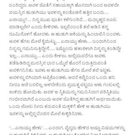
ಬಂದಿದ್ದರು. ಅವಳ ಜೊತೆಗೆ ಸಹಾಯಕ್ಕಾಗಿ ಹೊಸದಾಗಿ ಬಂದ ಅವಳದೇ
ವಯಸ್ಸಿನ ಹುಡುಗಿಯು ಇವಳನ್ನು ಕಂಡೊಡನೆ ಹತ್ತಿರ ಬಂದು….
ಏನಾಯ್ತು?…. ನಿನ್ನ ಮುಖ ಪೂರ್ತಿ ಕಳೆಗುಂದಿದೆ…. ಮಧ್ಯಾಹ್ನದ ಊಟ
ಮಾಡಿಲ್ಲವೇ? ಎಂದು ಕೇಳಿದಳು. ಇಲ್ಲವೆಂಬಂತೆ ತಲೆ ಆಡಿಸಿ ತನ್ನ
ರೂಮಿನೊಳಗೆ ಹೋದಳು. ಆ ಹುಡುಗಿ ಆಕೆಯನ್ನು ಹಿಂಬಾಲಿಸಿ ಬಂದಳು.
ಅವಳ ಹೆಗಲ ಮೇಲೆ ಕೈಯಿಟ್ಟು…. ಏನಾಯ್ತು ಹೇಳು…. ಬಂದಾಗಿನಿಂದ
ನಿನ್ನನ್ನು ಗಮನಿಸುತ್ತಿದ್ದೇನೆ….. ಇಷ್ಟೊಂದು ಹತಾಶಳಾಗಿ ನಿನ್ನನ್ನು ಕಂಡಿದ್ದೇ
ಇಲ್ಲ…. ಏನಾಯ್ತು…. ಎಂದು ಕೇಳಲು, ಅಲ್ಲಿಯವರೆಗೂ ಅವಳು
ತಡೆಹಿಡಿದಿದ್ದ ಮನಸ್ಸಿನ ಭಾರ ಒಮ್ಮೆಲೆ ಹೊರಗೆ ಬರುತ್ತಿರುವಂತೆ
ಅವಳಿಗನಿಸಿತು. ಇವಳು ಆ ಹುಡುಗಿಯ ಹೆಗಲ ಮೇಲೆ ತಲೆ ಇಟ್ಟಳು.
ಅವಳನ್ನು ಬಿಗಿಯಾಗಿ ಅಪ್ಪಿಕೊಂಡಳು. ಆದರೆ ಕಣ್ಣಿನಿಂದ ಒಂದು ಹನಿ
ನೀರೂ ಆಚೆ ಬರಲಿಲ್ಲ. ಅಳಬೇಕೆಂದು ಪ್ರಯತ್ನ ಪಟ್ಟರೂ ಅಳು ಗಂಟಲಲ್ಲಿ
ಉಳಿದು ಹೋಯಿತು. ಅವಳ ಆ ಸ್ಥಿತಿಯನ್ನು ಗಮನಿಸಿದಾಗ ಪರಿಸ್ಥಿತಿಯು
ಗಂಭೀರವಾಗಿದೆ ಎಂಬುದು ಅವಳ ಜೊತೆಗಿದ್ದ ಹುಡುಗಿಗೆ ಅರ್ಥವಾಯಿತು.
ಒಂದು ಲೋಟ ನೀರು ತರುವಂತೆ ಮಕ್ಕಳಿಗೆ ಹೇಳಿ ಆ ಹುಡುಗಿಯು
ಇವಳನ್ನು ಅಲ್ಲಿದ್ದ ಬೆಂಚಿನ ಮೇಲೆ ಕುಳ್ಳಿರಿಸಿದಳು.
“….ಏನಾಯ್ತು ಹೇಳು”…. ಎಂದಾಗ, ವೈದ್ಯರು ಹೇಳಿದ ಅಷ್ಟೂ ವಿಷಯಗಳನ್ನು