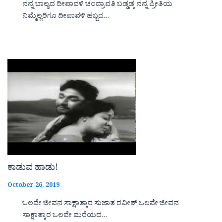
ನನ್ನ ಬಾಲ್ಯದ ದೀಪಾವಳಿ ಚಂದ್ರಾವತಿ ಬಡ್ಡಡ್ಕ ನನ್ನ ಪ್ರೀತಿಯ
ನಿಮ್ಮೆಲ್ಲರಿಗೂ ದೀಪಾವಳಿ ಹಬ್ಬದ…
ಕಾಡುವ ಹಾಡು!
October 26, 2019
ಒಲವೇ ಜೀವನ ಸಾಕ್ಷಾತ್ಕಾರ ಸುಜಾತ ರವೀಶ್ ಒಲವೇ ಜೀವನ
ಸಾಕ್ಷಾತ್ಕಾರ ಒಲವೇ ಮರೆಯದ…