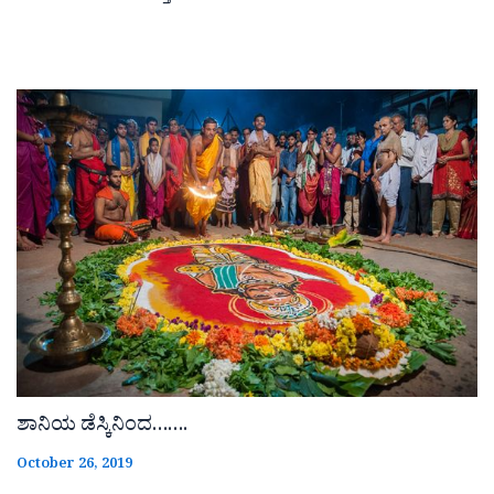
ಶಾನಿಯ ಡೆಸ್ಕಿನಿಂದ…….
October 26, 2019