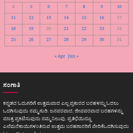
4
5
6
7
8
9
10
11
12
13
14
15
16
17
18
19
20
21
22
23
24
25
26
27
28
29
30
31
« Apr
Jun »
ಸಂಗಾತಿ
ಕನ್ನಡದ ಓದುಗರಿಗೆ ಉತ್ತಮವಾದ ಎಲ್ಲ ಪ್ರಕಾರದ ಬರಹಳನ್ನು ಓದಲು
ಒದಗಿಸುವುದು ನಮ್ಮ ಗುರಿ. ಜನಪರವಾದ, ಜೀವಪರವಾದ ಬರಹಗಳನ್ನು
ಮಾತ್ರ ಪ್ರಕಟಿಸುವುದು ನಮ್ಮ ನಿಲುವು. ಪ್ರತಿಭೆಯಿದ್ದೂ
ಎಲೆಮರೆಕಾಯಿಗಳಂತಿರುವ ಉತ್ತಮ ಬರಹಗಾರರಿಗೆ ವೇದಿಕೆಒದಗಿಸುವುದು