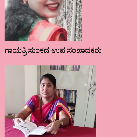
ಗಾಯತ್ರಿ ಸುಂಕದ ಉಪ ಸಂಪಾದಕರು