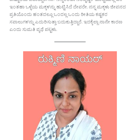
ಎಷ್ಟೊಂದು ಜವಾಬ್ದಾರಿಗಳು? ನನ್ನಂತಹಾ ನತದೃಷ್ಟಳ ಹೊಟ್ಟೆಯಲ್ಲಿ ಏಕೆ
ಇಂತಹಾ ಒಳ್ಳೆಯ ಮಕ್ಕಳನ್ನು ಹುಟ್ಟಿಸಿದೆ ದೇವರೇ. ನನ್ನ ಮಕ್ಕಳು ಜೀವನದ
ಪ್ರತಿಯೊಂದು ಹಂತದಲ್ಲೂ ಒಂದಲ್ಲ ಒಂದು ರೀತಿಯ ಕಷ್ಟಕರ
ಸವಾಲುಗಳನ್ನು ಎದುರಿಸುತ್ತಾ ಬದುಕುತ್ತಿದ್ದಾರೆ. ಇದಕ್ಕೆಲ್ಲಾ ನಾನೇ ಕಾರಣ
ಎಂದು ಸುಮತಿ ವ್ಯಥೆ ಪಟ್ಟಳು.