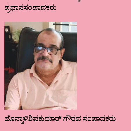
ಪ್ರಧಾನಸಂಪಾದಕರು
ಹೊನ್ನಾಳಿಶಿವಕುಮಾರ್ ಗೌರವ ಸಂಪಾದಕರು