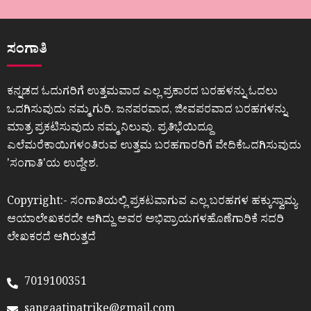
ಸಂಗಾತಿ
ಕನ್ನಡದ ಓದುಗರಿಗೆ ಉತ್ತಮವಾದ ಎಲ್ಲ ಪ್ರಕಾರದ ಬರಹಳನ್ನು ಓದಲು
ಒದಗಿಸುವುದು ನಮ್ಮ ಗುರಿ. ಜನಪರವಾದ, ಜೀವಪರವಾದ ಬರಹಗಳನ್ನು
ಮಾತ್ರ ಪ್ರಕಟಿಸುವುದು ನಮ್ಮ ನಿಲುವು. ಪ್ರತಿಭೆಯಿದ್ದೂ
ಎಲೆಮರೆಕಾಯಿಗಳಂತಿರುವ ಉತ್ತಮ ಬರಹಗಾರರಿಗೆ ವೇದಿಕೆಒದಗಿಸುವುದು
ʼಸಂಗಾತಿʼಯ ಉದ್ದೇಶ.
Copyright:- ಸಂಗಾತಿಯಲ್ಲಿ ಪ್ರಕಟವಾಗುವ ಎಲ್ಲ ಬರಹಗಳ ಹಕ್ಕುಸ್ವಾಮ್ಯ
ಆಯಾಲೇಖಕರದೇ ಆಗಿದ್ದು ಅವರ ಅಭಿಪ್ರಾಯಗಳಹೊಣೆಗಾರಿಕೆ ಸದರಿ
ಲೇಖಕರದೆ ಆಗಿರುತ್ತದೆ
7019100351
sangaatipatrike@gmail.com