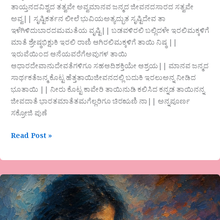
ತಾಯ್ತನದವಿಶ್ವದ ತತ್ವವೇ ಅವ್ವಮಾನವ ಜನ್ಮದ ಜೀವನದಸಾರದ ಸತ್ವವೇ
ಅವ್ವ|| ಸೃಷ್ಟಿಕರ್ತನ ಲೀಲೆ ಭುವಿಯಅತ್ಯದ್ಭುತ ಸೃಷ್ಟಿದೇವ ತಾ
ಇಳೆಗಿಳಿದುಬಾರದಮಮತೆಯ ವೃಷ್ಟಿ|| ಬಡವಳಿರಲಿ ಬಲ್ಲಿದಳೇ ಇರಲಿಮಕ್ಕಳಿಗೆ
ಮಾತೆ ಶ್ರೇಷ್ಠಭಿಕ್ಷುಕಿ ಇರಲಿ ರಾಣಿ ಆಗಿರಲಿಮಕ್ಕಳಿಗೆ ತಾಯಿ ನಿಷ್ಠ ||
ಇರುವೆಯಿಂದ ಆನೆಯವರೆಗೆಅವುಗಳ ತಾಯಿ
ಆಧಾರದೇವಾನುದೇವತೆಗಳಿಗೂ ಸಹಆದಿಶಕ್ತಿಯೇ ಆಶ್ರಯ|| ಮಾನವ ಜನ್ಮದ
ಸಾರ್ಥಕತೆಜನ್ಮ ಕೊಟ್ಟ ಹೆತ್ತತಾಯಿಜೀವನದಲ್ಲಿ ಬದುಕಿ ಇರಲುಅನ್ನ ನೀಡಿದ
ಭೂತಾಯಿ || ನೀರು ಕೊಟ್ಟ ಕಾವೇರಿ ತಾಯಿನುಡಿ ಕಲಿಸಿದ ಕನ್ನಡ ತಾಯಿನನ್ನ
ಜೀವದಾತೆ ಭಾರತಮಾತೆತಮಗೆಲ್ಲರಿಗೂ ಚಿರಋಣಿ ನಾ|| ಅನ್ನಪೂರ್ಣ
ಸಕ್ರೋಜಿ ಪುಣೆ
Read Post »
ಜಯಂತಿ
ಸುನಿಲ್
ಅವರ
ಗಜಲ್