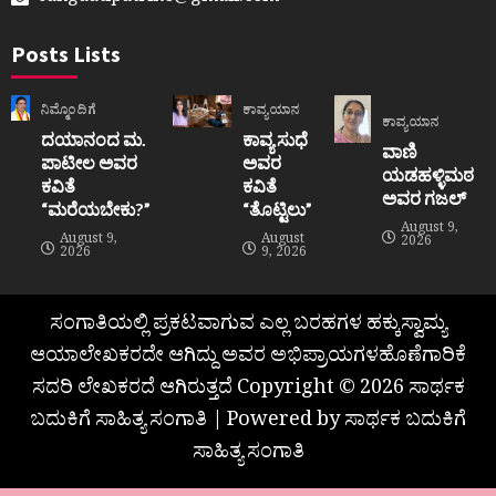
Posts Lists
ನಿಮ್ಮೊಂದಿಗೆ
ಕಾವ್ಯಯಾನ
ಕಾವ್ಯಯಾನ
ದಯಾನಂದ ಮ.
ಕಾವ್ಯ ಸುಧೆ
ವಾಣಿ
ಪಾಟೀಲ ಅವರ
ಅವರ
ಯಡಹಳ್ಳಿಮಠ
ಕವಿತೆ
ಕವಿತೆ
ಅವರ ಗಜಲ್
“ಮರೆಯಬೇಕು?”
“ತೊಟ್ಟಿಲು”
August 9,
August 9,
August
2026
2026
9, 2026
ಸಂಗಾತಿಯಲ್ಲಿ ಪ್ರಕಟವಾಗುವ ಎಲ್ಲ ಬರಹಗಳ ಹಕ್ಕುಸ್ವಾಮ್ಯ
ಆಯಾಲೇಖಕರದೇ ಆಗಿದ್ದು ಅವರ ಅಭಿಪ್ರಾಯಗಳಹೊಣೆಗಾರಿಕೆ
ಸದರಿ ಲೇಖಕರದೆ ಆಗಿರುತ್ತದೆ Copyright © 2026 ಸಾರ್ಥಕ
ಬದುಕಿಗೆ ಸಾಹಿತ್ಯ ಸಂಗಾತಿ | Powered by ಸಾರ್ಥಕ ಬದುಕಿಗೆ
ಸಾಹಿತ್ಯ ಸಂಗಾತಿ