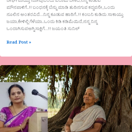
ದೀರ್ಘವಾಯ್ತು ನೋವುಒಂದು ವಿರಾಮ ಬೇಕಿದೆ,ನಿನ್ನ ಕಾಡುವ
ಮೌನಪಾಳಿಗೆ..!! ಬಂಧನಕ್ಕೆ ಬೆನ್ನು ಮಾಡಿ ತುದಿನಗುವ ಕದ್ದವನೇ,,ಒಂದು
ನೂಲಿನ ಅಂತರವಿದೆ…ನಿನ್ನ ಕೂಡುವ ಹಾದಿಗೆ..!! ಕಂಬನಿ ಕುಡಿದು ಸಾಕಾಯ್ತು
ಜಯಾ,ಕೇಳಿಲ್ಲಿ ಗೆಳೆಯಾ..ಒಂದು ಕಿಡಿ ಕಡಿಮೆಯಿದೆ,ನನ್ನ ನಿನ್ನ
ಒಂದಾಗಿಸುವಅಗ್ನಿಸಾಕ್ಷಿಗೆ…!! ಜಯಂತಿ ಸುನಿಲ್
Read Post »
ಡಾ.ದಾನಮ್ಮ
ಝಳಕಿ
ಅವರ
ಕವಿತೆ
“ಅವ್ವ
ಆಲದ
ನೆರಳು”