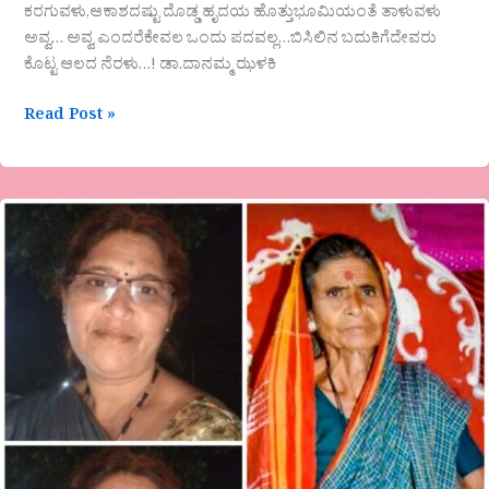
ಕರಗುವಳು,ಆಕಾಶದಷ್ಟು ದೊಡ್ಡ ಹೃದಯ ಹೊತ್ತುಭೂಮಿಯಂತೆ ತಾಳುವಳು
ಅವ್ವ… ಅವ್ವ ಎಂದರೆಕೇವಲ ಒಂದು ಪದವಲ್ಲ…ಬಿಸಿಲಿನ ಬದುಕಿಗೆದೇವರು
ಕೊಟ್ಟ ಆಲದ ನೆರಳು…! ಡಾ.‌ದಾನಮ್ಮ ಝಳಕಿ
Read Post »
ಡಾ.ಭಾರತಿ‌
ಅಶೋಕ್
ವಿಶೇಷ
ಬರಹ
“ಅಮ್ಮಾ….”