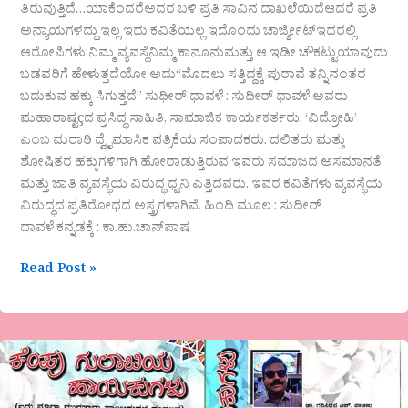
ತಿರುವುತ್ತಿದೆ…ಯಾಕೆಂದರೆಅದರ ಬಳಿ ಪ್ರತಿ ಸಾವಿನ ದಾಖಲೆಯಿದೆಆದರೆ ಪ್ರತಿ
ಅನ್ಯಾಯಗಳದ್ದು ಇಲ್ಲ ಇದು ಕವಿತೆಯಲ್ಲ ಇದೊಂದು ಚಾರ್ಜ್ಶೀಟ್ಇದರಲ್ಲಿ
ಆರೋಪಿಗಳು:ನಿಮ್ಮ ವ್ಯವಸ್ಥೆನಿಮ್ಮ ಕಾನೂನುಮತ್ತು ಆ ಇಡೀ ಚೌಕಟ್ಟುಯಾವುದು
ಬಡವರಿಗೆ ಹೇಳುತ್ತದೆಯೋ ಅದು“ಮೊದಲು ಸತ್ತಿದ್ದಕ್ಕೆ ಪುರಾವೆ ತನ್ನಿನಂತರ
ಬದುಕುವ ಹಕ್ಕು ಸಿಗುತ್ತದೆ” ಸುಧೀರ್ ಧಾವಳೆ : ಸುಧೀರ್ ಧಾವಳೆ ಅವರು
ಮಹಾರಾಷ್ಟçದ ಪ್ರಸಿದ್ಧ ಸಾಹಿತಿ, ಸಾಮಾಜಿಕ ಕಾರ್ಯಕರ್ತರು. ‘ವಿದ್ರೋಹಿ’
ಎಂಬ ಮರಾಠಿ ದ್ವೈಮಾಸಿಕ ಪತ್ರಿಕೆಯ ಸಂಪಾದಕರು. ದಲಿತರು ಮತ್ತು
ಶೋಷಿತರ ಹಕ್ಕುಗಳಿಗಾಗಿ ಹೋರಾಡುತ್ತಿರುವ ಇವರು ಸಮಾಜದ ಅಸಮಾನತೆ
ಮತ್ತು ಜಾತಿ ವ್ಯವಸ್ಥೆಯ ವಿರುದ್ಧ ಧ್ವನಿ ಎತ್ತಿದವರು. ಇವರ ಕವಿತೆಗಳು ವ್ಯವಸ್ಥೆಯ
ವಿರುದ್ಧದ ಪ್ರತಿರೋಧದ ಅಸ್ತ್ರಗಳಾಗಿವೆ. ಹಿಂದಿ ಮೂಲ : ಸುದೀರ್
ಧಾವಳೆ ಕನ್ನಡಕ್ಕೆ : ಕಾ.ಹು.ಚಾನ್‌ಪಾಷ
Read Post »
“ಮಾನವ
ಪ್ರೇಮವನ್ನು
ಬಯಸುವ