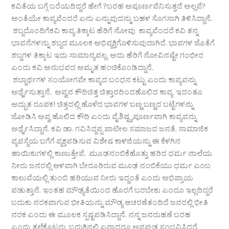
ಕವಿತೆಯ ಬಗ್ಗೆ ಬರೆಯದಿದ್ದರೆ ಹೇಗೆ ?ಬರಹ ಅಪೂರ್ಣವೆನಿಸುತ್ತದೆ ಅಲ್ಲವೆ?
ಅಂತೆಯೇ ಕಾವ್ಯವೆಂದರೆ ಏನು ಎನ್ನುವುದನ್ನು ಬಹಳ ಸೊಗಸಾಗಿ ತಿಳಿಸಿದ್ದಾನೆ.
ಶಬ್ದದೊಂದಿಗೆಕವಿ ಕಾವ್ಯ ತಿಕ್ಕಾಟ ಹೆರಿಗೆ ನೋವು ಕಾವ್ಯವೆಂದರೆ ಕವಿ ತನ್ನ
ಭಾವನೆಗಳನ್ನು ಶಬ್ದದ ಮೂಲಕ ಅಭಿವ್ಯಕ್ತಿಗೊಳಿಸುವುದಾಗಿದೆ. ಭಾವಗಳ ಜೊತೆಗೆ
ಶಬ್ದಗಳ ತಿಕ್ಕಾಟ ಇದು ಸಾಮಾನ್ಯವಲ್ಲ. ಅದು ಹೆರಿಗೆ ನೋವಿನಷ್ಟೇ ಗಂಭೀರ
ಎಂದು ಕವಿ ಅನುಭವದ ಅಮೃತ ಹಂಚಿಕೊಂಡಿದ್ದಾನೆ.
ಶಬ್ದಾರ್ಥಗಳ ಸಂಯೋಗವೇ ಕಾವ್ಯದ ಬಂಧನ ಕಟ್ಟು ಎಂದು ಕಾವ್ಯವನ್ನು
ಅರ್ಥೈಸುತ್ತಾನೆ. ಅವ್ವನ ಕೌದಿಚಿತ್ತ ಚಿತ್ತಾರದಿಂದಹೊಲಿದ ಕಾವ್ಯ ಇದಂತೂ
ಅದ್ಭುತ ರೂಪಕ! ಚಿತ್ತದಲ್ಲಿ ಹೊಳೆದ ಭಾವಗಳ ಬಣ್ಣ ಬಣ್ಣದ ಬಟ್ಟೆಗಳನ್ನು
ಜೋಡಿಸಿ ಅವ್ವ ಹೊಲಿದ ಕೌದಿ ಎಂದು ವೈಶಿಷ್ಟ್ಯಪೂರ್ಣವಾಗಿ ಕಾವ್ಯವನ್ನು
ಅರ್ಥೈಸಿದ್ದಾನೆ. ಕವಿ ಡಾ. ಗವಿಸಿದ್ದಪ್ಪ ಪಾಟೀಲ ಸಮಾಜದ ಜನತೆ, ಸಾಮಾಜಿಕ
ವ್ಯವಸ್ಥೆಯ ಬಗೆಗೆ ವ್ಯಕ್ತಪಡಿಸುವ ವಿಶೇಷ ಕಾಳಜಿಯನ್ನು ಈ ಕೆಳಗಿನ
ಹಾಯಿಕುಗಳಲ್ಲಿ ಕಾಣುತ್ತೇವೆ. ಮೂಢನಂಬಿಕೆಹೊತ್ತು ಹರಿದ ಧರ್ಮ ನಾಲೆಯ
ನೀರು ಜನರಲ್ಲಿ ಆಳವಾಗಿ ಬೇರೂರಿರುವ ಮೂಢ ನಂಬಿಕೆಯು ಧರ್ಮ ಎಂಬ
ಕಾಲುವೆಯಲ್ಲಿ ತುಂಬಿ ಹರಿಯುವ ನೀರು ಇದ್ದಂತೆ ಎಂದು ಅಭಿಪ್ರಾಯ
ಪಡುತ್ತಾನೆ. ಇಂತಹ ಮೌಢ್ಯತೆಯಿಂದ ಹೊರಗೆ ಬರಬೇಕು ಎಂದೂ ಇಲ್ಲದಿದ್ದರೆ
ಬದುಕು ನರಕವಾಗುವ ಭೀತಿಯನ್ನು ಮೌಡ್ಯ ಆಚರಣೆತಂದಿದೆ ಜನರಲ್ಲಿ ಭೀತಿ
ನರಕ ಎಂದು ಈ ಮೂಲಕ ಸ್ಪಷ್ಟಪಡಿಸಿದ್ದಾನೆ. ನನ್ನ ಜನರುಹಣೆ ಬರಹ
ಎಂದು ತಲೆಕೊಟ್ಟರು ಬದುಕಿನಲ್ಲಿ ಏನಾದರೂ ಅವಘಡ ಸಂಭವಿಸಿದರೆ,