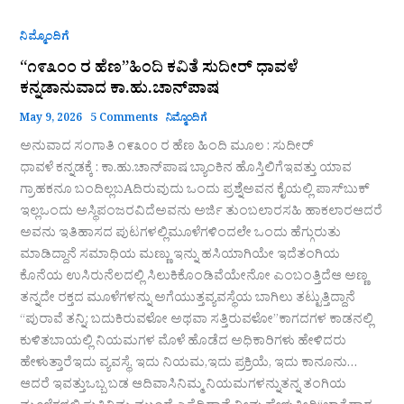
ನಿಮ್ಮೊಂದಿಗೆ
“೧೯೩೦೦ ರ ಹೆಣ”ಹಿಂದಿ ಕವಿತೆ ಸುದೀರ್‌ ಧಾವಳೆ
ಕನ್ನಡಾನುವಾದ ಕಾ.ಹು.ಚಾನ್‌ಪಾಷ
May 9, 2026
5 Comments
ನಿಮ್ಮೊಂದಿಗೆ
ಅನುವಾದ ಸಂಗಾತಿ ೧೯೩೦೦ ರ ಹೆಣ ಹಿಂದಿ ಮೂಲ : ಸುದೀರ್
ಧಾವಳೆ ಕನ್ನಡಕ್ಕೆ : ಕಾ.ಹು.ಚಾನ್‌ಪಾಷ ಬ್ಯಾಂಕಿನ ಹೊಸ್ತಿಲಿಗೆಇವತ್ತು ಯಾವ
ಗ್ರಾಹಕನೂ ಬಂದಿಲ್ಲಬAದಿರುವುದು ಒಂದು ಪ್ರಶ್ನೆಅವನ ಕೈಯಲ್ಲಿ ಪಾಸ್‌ಬುಕ್
ಇಲ್ಲಒಂದು ಅಸ್ಥಿಪಂಜರವಿದೆಅವನು ಅರ್ಜಿ ತುಂಬಲಾರಸಹಿ ಹಾಕಲಾರಆದರೆ
ಅವನು ಇತಿಹಾಸದ ಪುಟಗಳಲ್ಲಿಮೂಳೆಗಳಿಂದಲೇ ಒಂದು ಹೆಗ್ಗುರುತು
ಮಾಡಿದ್ದಾನೆ ಸಮಾಧಿಯ ಮಣ್ಣು ಇನ್ನು ಹಸಿಯಾಗಿಯೇ ಇದೆತಂಗಿಯ
ಕೊನೆಯ ಉಸಿರುನೆಲದಲ್ಲಿ ಸಿಲುಕಿಕೊಂಡಿವೆಯೇನೋ ಎಂಬಂತ್ತಿದೆಆ ಅಣ್ಣ
ತನ್ನದೇ ರಕ್ತದ ಮೂಳೆಗಳನ್ನು ಅಗೆಯುತ್ತವ್ಯವಸ್ಥೆಯ ಬಾಗಿಲು ತಟ್ಟುತ್ತಿದ್ದಾನೆ
“ಪುರಾವೆ ತನ್ನಿ; ಬದುಕಿರುವಳೋ ಅಥವಾ ಸತ್ತಿರುವಳೋ”ಕಾಗದಗಳ ಕಾಡನಲ್ಲಿ
ಕುಳಿತಬಾಯಲ್ಲಿ ನಿಯಮಗಳ ಮೊಳೆ ಹೊಡೆದ ಅಧಿಕಾರಿಗಳು ಹೇಳಿದರು
ಹೇಳುತ್ತಾರೆಇದು ವ್ಯವಸ್ಥೆ, ಇದು ನಿಯಮ,ಇದು ಪ್ರಕ್ರಿಯೆ, ಇದು ಕಾನೂನು…
ಆದರೆ ಇವತ್ತುಒಬ್ಬ ಬಡ ಆದಿವಾಸಿನಿಮ್ಮ ನಿಯಮಗಳನ್ನುತನ್ನ ತಂಗಿಯ