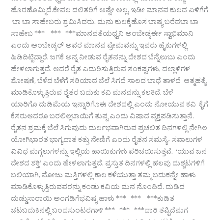
ಹೊರಹೊಮ್ಮಿದೆ.ಕೇವಲ ದಲಿತರಿಗೆ ಅಷ್ಟೇ ಅಲ್ಲ, ಇಡೀ ಮಾನವ ಕುಲದ ಏಳಿಗೆಗೆ
ಬಾ ಬಾ ಸಾಹೇಬರು ಶ್ರಮಿಸಿದರು. ಮನು ಕುಲಕ್ಕೆಹೊಸ ಭಾಷ್ಯ ಬರೆದಬಾ ಬಾ
ಸಾಹೇಬ *** *** ***ಮಾನವತೆಯಧ್ವನಿ ಅಂಬೇಡ್ಕರ್ಈ ಸ್ವಾಭಿಮಾನಿ
ಎಂದು ಅಂಬೇಡ್ಕರ್ ಅವರ ಮಾನವ ಪ್ರೇಮವನ್ನು ಇವರು ಹೈಕುಗಳಲ್ಲಿ
ಹಿಡಿದಿಟ್ಟಿದ್ದಾರೆ. ಜಗಕೆ ಅನ್ನ ನೀಡುವ ರೈತನನ್ನು ದೇಶದ ಬೆನ್ನೆಲುಬು ಎಂದು
ಹೇಳಲಾಗುತ್ತದೆ. ಆದರೆ ರೈತ ಎದುರಿಸುತ್ತಿರುವ ಸಂಕಷ್ಟಗಳು, ದಲ್ಲಾಳಿಗಳ
ಶೋಷಣೆ, ಬೆಳೆದ ಬೆಳೆಗೆ ಸರಿಯಾದ ಬೆಲೆ ಸಿಗದೆ ಸಾಲದ ಬಾಧೆ ತಾಳದೆ ಆತ್ಮಹತ್ಯೆ
ಮಾಡಿಕೊಳ್ಳುತ್ತಿರುವ ರೈತರ ಬದುಕು ಕವಿ ಮನವನ್ನು ಕಲಕಿದೆ. ಬೆಳೆ
ಯಾರಿಗೊ ದುಡಿಮೆಯ ಇನ್ನಾರಿಗೊಈ ದೇಶದಲ್ಲಿ ಎಂದು ನೋಯುವ ಕವಿ ಕೈಗೆ
ಕೆಸರುಆದರೂ ಬರಲಿಲ್ಲಬಾಯಿಗೆ ತುಪ್ಪ ಎಂದು ವಿಷಾದ ವ್ಯಕ್ತಪಡಿಸುತ್ತಾನೆ.
ರೈತನ ಶ್ರಮಕ್ಕೆ ಬೆಲೆ ಸಿಗುವುದು ದುರ್ಲಭವಾಗಿರುವ ಪ್ರಚಲಿತ ದಿನಗಳಲ್ಲಿ ನೇಗಿಲ
ಯೋಗಿಭಾರತ ಭಾಗ್ಯದಾತ ಕತ್ತು ನೇಣಿಗೆ ಎಂದು ರೈತನ ಸಮಸ್ಯೆ- ಸವಾಲುಗಳ
ವಿವಿಧ ಮಗ್ಗಲುಗಳನ್ನು ಇಲ್ಲಿಯ ಹಾಯಿಕುಗಳು ಪರಿಚಯಿಸುತ್ತವೆ. ‘ಯುವ ಜನ
ದೇಶದ ಶಕ್ತಿ’ ಎಂದು ಹೇಳಲಾಗುತ್ತದೆ. ಪ್ರಸ್ತುತ ದಿನಗಳಲ್ಲಿ ಹಲವು ದುಶ್ಚಟಗಳಿಗೆ
ಬಲಿಯಾಗಿ, ಮೋಜು ಮಸ್ತಿಗಳಲ್ಲಿ ಕಾಲ ಕಳೆಯುತ್ತಾ ತಮ್ಮ ಬದುಕನ್ನೇ ಹಾಳು
ಮಾಡಿಕೊಳ್ಳುತ್ತಿರುವವರನ್ನು ಕಂಡು ಕವಿಯ ಮನ ನೊಂದಿದೆ. ದುಡಿದ
ದುಡ್ಡುಸಾರಾಯಿ ಅಂಗಡಿಗೆಭವಿಷ್ಯ ಹಾಳು *** *** ***ಕುಡಿತ
ಚಟಬದುಕಿನಲ್ಲಿ ಬಂದಸುಂಟರಗಾಳಿ *** *** ***ದಾರಿ ತಪ್ಪಿದೆಮಗ