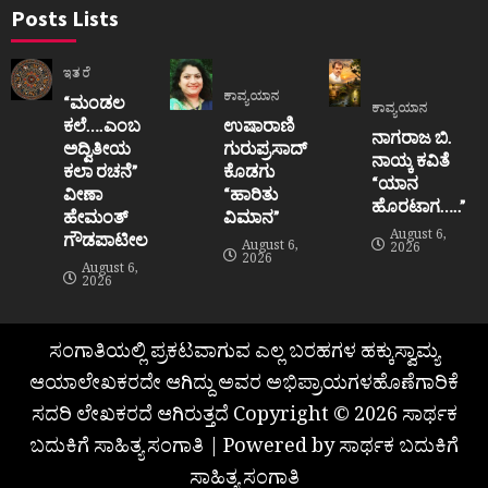
Posts Lists
ಇತರೆ
ಕಾವ್ಯಯಾನ
“ಮಂಡಲ
ಕಾವ್ಯಯಾನ
ಕಲೆ….ಎಂಬ
ಉಷಾರಾಣಿ
ನಾಗರಾಜ ಬಿ.
ಅದ್ವಿತೀಯ
ಗುರುಪ್ರಸಾದ್
ನಾಯ್ಕ ಕವಿತೆ
ಕಲಾ ರಚನೆ”‌
ಕೊಡಗು
“ಯಾನ
ವೀಣಾ
“ಹಾರಿತು
ಹೊರಟಾಗ…..”
ಹೇಮಂತ್‌
ವಿಮಾನ”
August 6,
ಗೌಡಪಾಟೀಲ
August 6,
2026
2026
August 6,
2026
ಸಂಗಾತಿಯಲ್ಲಿ ಪ್ರಕಟವಾಗುವ ಎಲ್ಲ ಬರಹಗಳ ಹಕ್ಕುಸ್ವಾಮ್ಯ
ಆಯಾಲೇಖಕರದೇ ಆಗಿದ್ದು ಅವರ ಅಭಿಪ್ರಾಯಗಳಹೊಣೆಗಾರಿಕೆ
ಸದರಿ ಲೇಖಕರದೆ ಆಗಿರುತ್ತದೆ Copyright © 2026 ಸಾರ್ಥಕ
ಬದುಕಿಗೆ ಸಾಹಿತ್ಯ ಸಂಗಾತಿ | Powered by ಸಾರ್ಥಕ ಬದುಕಿಗೆ
ಸಾಹಿತ್ಯ ಸಂಗಾತಿ