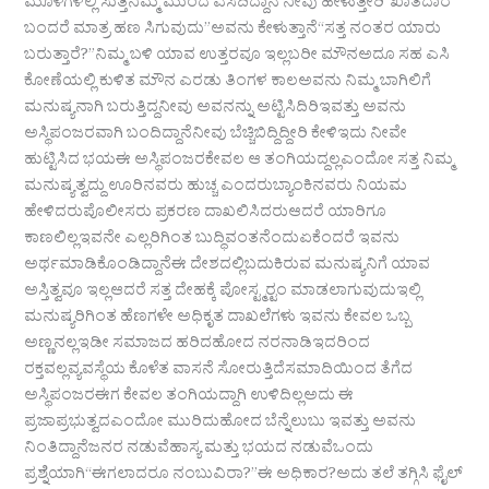
ಮೂಳೆಗಳಲ್ಲಿ ಸುತ್ತಿನಿಮ್ಮ ಮುಂದೆ ಎಸೆದಿದ್ದಾನೆ ನೀವು ಹೇಳುತ್ತೀರಿ“ಖಾತೆದಾರ
ಬಂದರೆ ಮಾತ್ರ ಹಣ ಸಿಗುವುದು”ಅವನು ಕೇಳುತ್ತಾನೆ“ಸತ್ತ ನಂತರ ಯಾರು
ಬರುತ್ತಾರೆ?”ನಿಮ್ಮ ಬಳಿ ಯಾವ ಉತ್ತರವೂ ಇಲ್ಲಬರೀ ಮೌನಅದೂ ಸಹ ಎಸಿ
ಕೋಣೆಯಲ್ಲಿ ಕುಳಿತ ಮೌನ ಎರಡು ತಿಂಗಳ ಕಾಲಅವನು ನಿಮ್ಮ ಬಾಗಿಲಿಗೆ
ಮನುಷ್ಯನಾಗಿ ಬರುತ್ತಿದ್ದನೀವು ಅವನನ್ನು ಅಟ್ಟಿಸಿದಿರಿಇವತ್ತು ಅವನು
ಅಸ್ಥಿಪಂಜರವಾಗಿ ಬಂದಿದ್ದಾನೆನೀವು ಬೆಚ್ಚಿಬಿದ್ದಿದ್ದೀರಿ ಕೇಳಿಇದು ನೀವೇ
ಹುಟ್ಟಿಸಿದ ಭಯಈ ಅಸ್ಥಿಪಂಜರಕೇವಲ ಆ ತಂಗಿಯದ್ದಲ್ಲಎಂದೋ ಸತ್ತ ನಿಮ್ಮ
ಮನುಷ್ಯತ್ವದ್ದು ಊರಿನವರು ಹುಚ್ಚ ಎಂದರುಬ್ಯಾಂಕಿನವರು ನಿಯಮ
ಹೇಳಿದರುಪೊಲೀಸರು ಪ್ರಕರಣ ದಾಖಲಿಸಿದರುಆದರೆ ಯಾರಿಗೂ
ಕಾಣಲಿಲ್ಲಇವನೇ ಎಲ್ಲರಿಗಿಂತ ಬುದ್ಧಿವಂತನೆಂದುಏಕೆಂದರೆ ಇವನು
ಅರ್ಥಮಾಡಿಕೊಂಡಿದ್ದಾನೆಈ ದೇಶದಲ್ಲಿಬದುಕಿರುವ ಮನುಷ್ಯನಿಗೆ ಯಾವ
ಅಸ್ತಿತ್ವವೂ ಇಲ್ಲಆದರೆ ಸತ್ತ ದೇಹಕ್ಕೆ ಪೋಸ್ಟ್ಮರ‍್ಟಂ ಮಾಡಲಾಗುವುದುಇಲ್ಲಿ
ಮನುಷ್ಯರಿಗಿಂತ ಹೆಣಗಳೇ ಅಧಿಕೃತ ದಾಖಲೆಗಳು ಇವನು ಕೇವಲ ಒಬ್ಬ
ಅಣ್ಣನಲ್ಲಇಡೀ ಸಮಾಜದ ಹರಿದಹೋದ ನರನಾಡಿಇದರಿಂದ
ರಕ್ತವಲ್ಲವ್ಯವಸ್ಥೆಯ ಕೊಳೆತ ವಾಸನೆ ಸೋರುತ್ತಿದೆಸಮಾದಿಯಿಂದ ತೆಗೆದ
ಅಸ್ಥಿಪಂಜರಈಗ ಕೇವಲ ತಂಗಿಯದ್ದಾಗಿ ಉಳಿದಿಲ್ಲಅದು ಈ
ಪ್ರಜಾಪ್ರಭುತ್ವದಎಂದೋ ಮುರಿದುಹೋದ ಬೆನ್ನೆಲುಬು ಇವತ್ತು ಅವನು
ನಿಂತಿದ್ದಾನೆಜನರ ನಡುವೆಹಾಸ್ಯ ಮತ್ತು ಭಯದ ನಡುವೆಒಂದು
ಪ್ರಶ್ನೆಯಾಗಿ“ಈಗಲಾದರೂ ನಂಬುವಿರಾ?”ಈ ಅಧಿಕಾರ?ಅದು ತಲೆ ತಗ್ಗಿಸಿ ಫೈಲ್