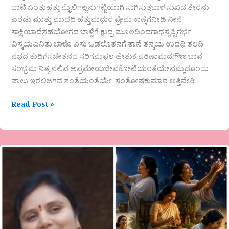
ದಾಟಿ ಬಂತುಹತ್ತು ಮೈಲಿಗಲ್ಲನುಗಟ್ಟಿಯಾಗಿ‌ ಸಾಗಿಸುತ್ತಬಾಳ ಸುಖದ ತೇರನು
ಎರಡು ಮುತ್ತು ಮುದದಿ ಹೆತ್ತುಮಧುರ ಪ್ರೇಮ ಕಾಣ್ಕೆಗೆನೀಡಿ ನೀನೆ
ಸಾಕ್ಷಿಯಾದೆಸಹಯೋಗದ ಬಾಳ್ವೆಗೆ ಕ್ಷುದ್ರ ಮೂಲದಿಂದಗಾಧಸೃಷ್ಟಿಗರ್ಭ
ವಿಸ್ಮಯಎನಿತು ಬಾಳೊ ಏಸು ಒಡಲೊತನಗೆ ತಾನೆ ತನ್ಮಯ ಉದಧಿ ತಲದಿ
ನಭದ ತುದಿಗೆಸಚೇತನದ ಸರಿಗಮಫಲ ಹೇತುಕ ಪರಿಣಾಮದಗೌಣ ಭಾವ
ಸಂಭ್ರಮ ನಿತ್ಯ ನಲಿವ ಅಪ್ರಮೇಯಜೀವಕೋಟಿಯಂತೆಯೇನಮ್ಮದೊಂದು
ಪಾಲು ಇರಲಿಜಗದ ಸಂತೆಯಂತೆಯೇ ಸಂತೋಷಕುಮಾರ ಅತ್ತಿವೇರಿ
Read Post »
ನಿಂಗಮ್ಮ
ಭಾವಿಕಟ್ಟಿ
ಅವರಕವಿತೆ
“ವಿಚಿತ್ರ
ಅಮ್ಮ”