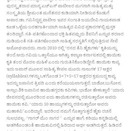
ಪುರಸ್ಕೃತರಾದ ಮಾನ್ಯ ಎಚ್ಎಸ್ ಪಾಟೀಲರ ಮಗನಾಗಿ ಸಾಹಿತ್ಯ ಮತ್ತು
ಸಂಸ್ಕೃತಿಯ ಶ್ರೀಮಂತ ಮನೆತನದ ಕುಡಿಯಾಗಿ ನೀಡಿರುವ ಕೊಡುಗೆ
ಅಪಾರ.ಡಾ. ಗವಿಸಿದ್ದಪ್ಪ ಪಾಟೀಲ ಇವರ ಸಂಗಾತಿ ಜಯದೇವಿ ಗಾಯಕವಾಡ
ಕೂಡ ಒಳ್ಳೆಯ ಬರಹಗಾರ್ತಿಯಾಗಿ ಸಾಹಿತ್ಯದ ವಿವಿಧ ಪ್ರಕಾರಗಳಲ್ಲಿ ಪುಸ್ತಕ
ತಂದಿದ್ದಾರೆ. ಸತಿ-ಪತಿಗಳೊಂದಾದ ಭಕ್ತಿ ಹಿತವಪ್ಪುದು ಶಿವನಿಗೆ ಎನ್ನುವ ಶರಣರ
ನುಡಿಯಂತೆ ಸತಿ-ಪತಿಗಳೊಂದಾಗಿ ಸಾಹಿತ್ಯ ಸರಸ್ವತಿಗೆ ಸಲ್ಲಿಸುತ್ತಿರುವ ಸೇವೆ
ಅಮೋಘವಾದದು. ನಾನು 2010 ರಲ್ಲಿ “ರಸದ ತೆನಿ ಹೈಕುಗಳು” ಕೃತಿಯನ್ನು
ತಂದೆ.ಅದು ಗವಿಯ ಒತ್ತಾಸೆಯೂ ಆಗಿತ್ತು. ಕಲ್ಯಾಣ ಕರ್ನಾಟಕದಲ್ಲಿ ಹಾಯಿಕು
ಕೃತಿ ತಂದ ಮೊದಲ ಮಹಿಳೆ ಎಂದು ಗುರುತಿಸಿಕೊಂಡಿದ್ದೇನೆ. ಹಾಯಿಕು ಕಾವ್ಯ
ಇದು ಜಪಾನ್ ಮೂಲದ ಸಾಹಿತ್ಯ. ಕೇವಲ ಮೂರು ಸಾಲುಗಳ 17 ಅಕ್ಷರ
(syllables) ಗಳನ್ನು ಒಳಗೊಂಡ 5+7+5=17 ಅಕ್ಷರದ ಕ್ರಮಬದ್ಧ ಕಾವ್ಯ.
ಇದನ್ನು ಜಪಾನಿನ ತ್ರಿಪದಿ ಎಂದು ಕರೆಯುಯಲಾಗುತ್ತದೆ. ಬಾಶೋ,ಬುಸೋನ,
ಆಸ್ಸಾಂ,ಶಿಕಿ ಜಪಾನಿನ ಹಾಯಿಹಗ್ಗದಕು ಕವಿಗಳು. ಭಾಶೋ ಹೇಳುತ್ತಾನೆ “ಯಾರು
ಜೀವನದಲ್ಲಿ ಮೂರರಿಂದ ಐದು ಹಾಯಿಕುಗಳನ್ನು ರಚಿಸುತ್ತಾರೋ ಅವರು
ಹಾಯಿಕು ಕವಿ, “ಯಾರು 10 ಹಾಯ್ಕುಗಳನ್ನು ರಚಿಸುತ್ತಾರೋ ಅವರು
ಮಹಾಕವಿ”ಎಂದಿದ್ದಾನೆ. ಇದರಿಂದ ನಮಗೆ ಗೊತ್ತಾಗುತ್ತದೆ ಹೈಕು‌ ರಚನೆ
ಸುಲಭವಲ್ಲ . “ಗಾಗರ್ ಮೆಂ ಸಾಗರ ” ಎನ್ನುವ ಹಾಗೆ, ಕರಿಯು ಕನ್ನಡಿಯಲ್ಲಿ
ಅಡಗಿಕೊಂಡಂತೆ ಹಾಯಿಕುವಿನಲ್ಲಿ ಹಿರಿದಾದ ಅರ್ಥ ಅಡಗಿರುತ್ತದೆ. ಹಿಡಿದರೆ