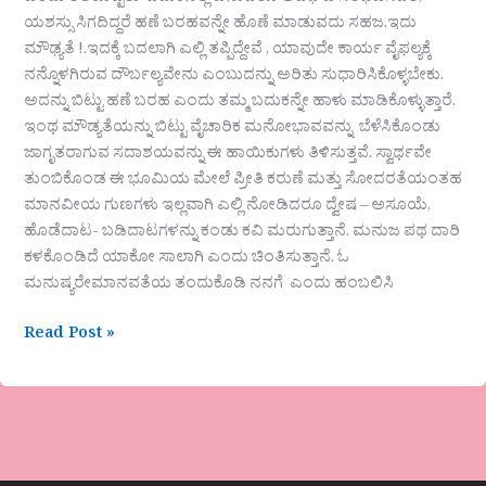
ಯಶಸ್ಸು ಸಿಗದಿದ್ದರೆ ಹಣೆ ಬರಹವನ್ನೇ ಹೊಣೆ ಮಾಡುವದು ಸಹಜ.ಇದು
ಮೌಢ್ಯತೆ !.ಇದಕ್ಕೆ ಬದಲಾಗಿ ಎಲ್ಲಿ ತಪ್ಪಿದ್ದೇವೆ , ಯಾವುದೇ ಕಾರ್ಯ ವೈಫಲ್ಯಕ್ಕೆ
ನನ್ನೊಳಗಿರುವ ದೌರ್ಬಲ್ಯವೇನು ಎಂಬುದನ್ನು ಅರಿತು ಸುಧಾರಿಸಿಕೊಳ್ಳಬೇಕು.
ಅದನ್ನು ಬಿಟ್ಟು ಹಣೆ ಬರಹ ಎಂದು ತಮ್ಮ ಬದುಕನ್ನೇ ಹಾಳು ಮಾಡಿಕೊಳ್ಳುತ್ತಾರೆ.
ಇಂಥ ಮೌಡ್ಯತೆಯನ್ನು ಬಿಟ್ಟು ವೈಚಾರಿಕ ಮನೋಭಾವವನ್ನು ಬೆಳೆಸಿಕೊಂಡು
ಜಾಗೃತರಾಗುವ ಸದಾಶಯವನ್ನು ಈ ಹಾಯಿಕುಗಳು ತಿಳಿಸುತ್ತವೆ. ಸ್ವಾರ್ಥವೇ
ತುಂಬಿಕೊಂಡ ಈ ಭೂಮಿಯ ಮೇಲೆ ಪ್ರೀತಿ ಕರುಣೆ ಮತ್ತು ಸೋದರತೆಯಂತಹ
ಮಾನವೀಯ ಗುಣಗಳು ಇಲ್ಲವಾಗಿ ಎಲ್ಲಿ ನೋಡಿದರೂ ದ್ವೇಷ – ಅಸೂಯೆ,
ಹೊಡೆದಾಟ- ಬಡಿದಾಟಗಳನ್ನು ಕಂಡು ಕವಿ ಮರುಗುತ್ತಾನೆ. ಮನುಜ ಪಥ ದಾರಿ
ಕಳಕೊಂಡಿದೆ ಯಾಕೋ ಸಾಲಾಗಿ ಎಂದು ಚಿಂತಿಸುತ್ತಾನೆ. ಓ
ಮನುಷ್ಯರೇಮಾನವತೆಯ ತಂದುಕೊಡಿ ನನಗೆ ಎಂದು ಹಂಬಲಿಸಿ
Read Post »