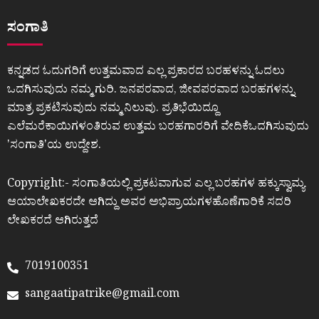
ಸಂಗಾತಿ
ಕನ್ನಡದ ಓದುಗರಿಗೆ ಉತ್ತಮವಾದ ಎಲ್ಲ ಪ್ರಕಾರದ ಬರಹಳನ್ನು ಓದಲು
ಒದಗಿಸುವುದು ನಮ್ಮ ಗುರಿ. ಜನಪರವಾದ, ಜೀವಪರವಾದ ಬರಹಗಳನ್ನು
ಮಾತ್ರ ಪ್ರಕಟಿಸುವುದು ನಮ್ಮ ನಿಲುವು. ಪ್ರತಿಭೆಯಿದ್ದೂ
ಎಲೆಮರೆಕಾಯಿಗಳಂತಿರುವ ಉತ್ತಮ ಬರಹಗಾರರಿಗೆ ವೇದಿಕೆಒದಗಿಸುವುದು
ʼಸಂಗಾತಿʼಯ ಉದ್ದೇಶ.
Copyright:- ಸಂಗಾತಿಯಲ್ಲಿ ಪ್ರಕಟವಾಗುವ ಎಲ್ಲ ಬರಹಗಳ ಹಕ್ಕುಸ್ವಾಮ್ಯ
ಆಯಾಲೇಖಕರದೇ ಆಗಿದ್ದು ಅವರ ಅಭಿಪ್ರಾಯಗಳಹೊಣೆಗಾರಿಕೆ ಸದರಿ
ಲೇಖಕರದೆ ಆಗಿರುತ್ತದೆ
7019100351
sangaatipatrike@gmail.com