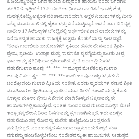
ಹಿಡಿಯಷ್ಟು ಬಿಟ್ಟರೆ ಜಗದ ತುಂಬಾ ಎನ್ನುವಂತೆ ಹಾಯಿಕು ಇಂದು ಜಗದಗಲ
ಪಸರಿಸಿದೆ. ಇತ್ತೀಚಿಗೆ 17 ಸಿಲಬಲ್ ಗಳ ನಿಯಮ ಪಾಲಿಸದೆ ಭಾವಕ್ಕೆ ಹೆಚ್ಚು
ಮಹತ್ವ ಕೊಟ್ಟು ಅತ್ಯಂತ ಪರಿಣಾಮಕಾರಿಯಾಗಿ, ಅಕ್ಷರ ನಿಯಮಗಳನ್ನು ಮೀರಿ
ಒಟ್ಟು ಮೂರು ಸಾಲಿನಲ್ಲಿ ಹೈಕುಗಳನ್ನು ಬರೆಯುತ್ತಿದ್ದಾರೆ. ಆದರೆ ಡಾ. ಗವಿಸಿದ್ದಪ್ಪ
ಪಾಟೀಲ 17 ಸಿಲೆಬಲ್ಲಗಳ ಚೌಕಟ್ಟಿನಲ್ಲಿ ಅರ್ಥಗರ್ಭಿತವಾದ ಹಾಯಿಕುಗಳನ್ನು
ಬರೆದು ಕನ್ನಡ ಹಾಯಿಕು ಸಾಹಿತ್ಯಕ್ಕೆ ಉತ್ತಮ ಕೊಡುಗೆಯನ್ನು ನೀಡಿದ್ದಾನೆ.
“ಕೆಂಪು ಗುಲಾಬಿಯ ಹಾಯಿಕುಗಳು” ಕೃತಿಯು ಹೆಸರೇ ಹೇಳುವಂತೆ ಪ್ರೀತಿ-
ಪ್ರೇಮ, ಪ್ರಣಯ- ಉತ್ಸಾಹ ಮತ್ತು ಸಾಮಾಜಿಕ ವ್ಯವಸ್ಥೆಯನ್ನು ಕುರಿತು ತೀವ್ರ
ಭಾವಗಳನ್ನು ಪ್ರತಿನಿಧಿಸುವ ಕೃತಿಯಾಗಿದೆ. ಪ್ರೀತಿ ಆದಾಗಪ್ರೇಮಿಗಳ
ನಡುವೆಗುಲಾಬಿ ಹೂವು ** *** ** ಮುಳ್ಳಿನ ಮೇಲೆಕೆಂಪು ಗುಲಾಬಿ
ಹೂವು ನಿಸರ್ಗ ಸ್ವರ್ಗ ** *** **ಗುಲಾಬಿ ಹೂವುಮುಳ್ಳುಗಳ ನಡುವೆ
ಚಂದ್ರೋದಯ ಗುಲಾಬಿ ಪ್ರೀತಿಯ ಸಂಕೇತ. ಎರಡು ಹೃದಯಗಳ ನಡುವೆ ಪ್ರೀತಿ
ಮೂಡಿದಾಗ ಆ ಪ್ರೀತಿಯನ್ನು ಇಂದಿನ ಯುವ ಪೀಳಿಗೆ ಗುಲಾಬಿಯನ್ನು ಕೊಡು
ಕೊಳ್ಳುವ ಮೂಲಕ ಪ್ರೇಮ ನಿವೇದನೆ ಮಾಡಿಕೊಳ್ಳುವ ಚಿತ್ರಣವನ್ನು ಈ
ಹಾಯಿಕುಗಳಲ್ಲಿ ಕಾಣುತ್ತೇವೆ. ಇಂತಹ ಸುಂದರವಾದ ಗುಲಾಬಿ ಮುಳ್ಳಿನ ಮೇಲೆ
ಇದ್ದೂ ತನ್ನ ಚೆಲುವಿನಿಂದ ನಿಸರ್ಗವನ್ನು ಸ್ವರ್ಗವಾಗಿಸುತ್ತದೆ. ಇದು ಮುಳ್ಳಿನ
ನಡುವೆಯೂ ತನ್ನ ನೋವನ್ನು ಮರೆತು ಹುಣ್ಣಿಮೆಯ ಚಂದ್ರನಂತೆ
ನಗುತ್ತಿರುತ್ತದೆ. ಎಂತಹ ಕಷ್ಟದ ಸಮಯದಲ್ಲೂ ನೊಂದುಕೊಳ್ಳದೆ ಸದಾ
ನಗುವನ್ನು ಹಂಚಿಕೊಳ್ಳಬೇಕೆಂಬ ಸಂದೇಶವನ್ನು ಈ ಹಾಯಿಕುಗಳು ನೀಡುತ್ತವೆ.