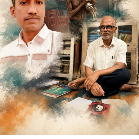
ಸುದೀರ್‌
ಧಾವಳೆ
ಕನ್ನಡಾನುವಾದ
ಕಾ.ಹು.ಚಾನ್‌ಪಾಷ