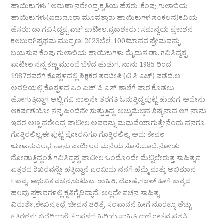
ಹಾಯಿಕುಗಳು” ಅರುಣಾ ನರೇಂದ್ರ ಕೃತಿಯ ಹೆಸರು :ಕೆಂಪು ಗುಲಾಬಿಯ
ಹಾಯಿಕುಗಳು(ಐದುನೂರಾ ಮೂವತ್ತಾರು ಹಾಯಿಕುಗಳ ಸಂಕಲನ)ಕವಿಯ
ಹೆಸರು: ಡಾ.ಗವಿಸಿದ್ದಪ್ಪ ಎಚ್ ಪಾಟೀಲ.ಪ್ರಕಾಶಕರು : ಸಮನ್ವಯ ಪ್ರಕಾಶನ
ಕಲಬುರಗಿಪ್ರಥಮ ಮುದ್ರಣ: 2023ಬೆಲೆ: 100₹ ಮಾನವ ಪ್ರೇಮವನ್ನು
ಬಯಸುವ ಕೆಂಪು ಗುಲಾಬಿಯ ಹಾಯಿಕುಗಳು ಮೈದುನ ಡಾ. ಗವಿಸಿದ್ದಪ್ಪ
ಪಾಟೀಲ ನನ್ನ ಕಣ್ಣ ಮುಂದೆ ಬೆಳೆದ ಹುಡುಗ. ನಾನು 1985 ರಿಂದ
1987ರವರೆಗೆ ಕೊಪ್ಪಳದಲ್ಲಿ ಶಿಕ್ಷಕರ ತರಬೇತಿ (ಟಿ ಸಿ ಎಚ್) ಪಡೆದೆ.ಆ
ಅವಧಿಯಲ್ಲಿ ಕೊಪ್ಪಳದ ಎಂ ಎಚ್ ಪಿ ಎಸ್ ಶಾಲೆಗೆ ಪಾಠ ಕೊಡಲು
ಹೋಗುತ್ತಿದ್ದಾಗ ಅಲ್ಲಿ ಗವಿ ನಾಲ್ಕನೇ ತರಗತಿ ಓದುತ್ತಿದ್ದ ಪುಟ್ಟ ಹುಡುಗ. ಅದೇನು
ಆಕರ್ಷಣೆಯೋ ನನ್ನ ಹಿಂದೆನೇ ಸುತ್ತುತ್ತಿದ್ದ. ಅಚ್ಚುಮೆಚ್ಚಿನ ಶಿಷ್ಯನಾದ.ಆಗ ನಾನು
ಇವರ ಅಣ್ಣ ನರೇಂದ್ರ ಪಾಟೀಲ ಅವರನ್ನು ಮದುವೆಯಾಗುತ್ತೇನೆಂದು ನನಗೂ
ಗೊತ್ತಿರಲಿಲ್ಲ,ಈ ಪುಟ್ಟ ಪೋರನಿಗೂ ಗೊತ್ತಿರಲಿಲ್ಲ. ಅದು ಕೇವಲ
ಋಣಾನುಬಂಧ. ನಾನು ಪಾಟೀಲರ ಮನೆಯ ಸೊಸೆಯಾದೆ.ನೋಡು
ನೋಡುತ್ತಿದ್ದಂತೆ ಗವಿಸಿದ್ದಪ್ಪ ಪಾಟೀಲ ಒಂದೊಂದೇ ಮೆಟ್ಟಿಲೇರುತ್ತ ಸಾಹಿತ್ಯದ
ಎತ್ತರದ ಶಿಖರವನ್ನೇ ಹತ್ತಿದ್ದಾನೆ ಎಂಬುದು ನನಗೆ ಹೆಮ್ಮೆ ಮತ್ತು ಅಭಿಮಾನ
!.ಕಾವ್ಯ, ಆಧುನಿಕ ವಚನ,ಚುಟುಕು, ಶಾಹಿರಿ, ದೋಹೆ,ಗಜಲ್ ಹೀಗೆ ಕಾವ್ಯದ
ಹಲವು ಪ್ರಕಾರಗಳಲ್ಲಿ ಕೃಷಿಗೈದಿದ್ದಾನೆ. ಅಲ್ಲದೇ ವಚನ ಸಾಹಿತ್ಯ,
ವಿಮರ್ಶೆ,ಲೇಖನ,ಕಥೆ, ಜೀವನ ಚರಿತ್ರೆ, ಸಂಪಾದನೆ ಹೀಗೆ ನೂರಕ್ಕೂ ಹೆಚ್ಚು
ಕೃತಿಗಳನ್ನು ಬರೆದಿದ್ದಾನೆ. ಕೊಪ್ಪಳದ ಹಿರಿಯ ಸಾಹಿತಿ ರಾಜ್ಯೋತ್ಸವ ಪ್ರಶಸ್ತಿ