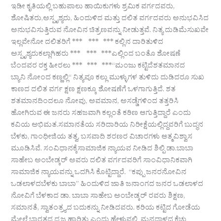
ಇಡೀ ಕೃತಿಯಲ್ಲಿ ಬಹುಪಾಲು ಹಾಯಿಕುಗಳು ಶ್ರಮಿಕ ವರ್ಗದವರು,
ಶೋಷಿತರು,ಅಸ್ಪೃಶ್ಯರು, ಹಿಂದುಳಿದ ಮತ್ತು ದಲಿತ ವರ್ಗದವರು ಅನುಭವಿಸಿದ
ಅನುಭವಿಸುತ್ತಿರುವ ನೋವಿನ ಚಿತ್ರಣವನ್ನು ನೀಡುತ್ತವೆ. ನಿತ್ಯ ದುಡಿಮೆಸುಖವೇ
ಇಲ್ಲವೇನೋ ದಲಿತರಿಗೆ *** *** *** ಕಲ್ಲಿನ ದಾರಿತುಳಿದ
ಅಸ್ಪೃಶ್ಯರುಕಲ್ಲಾಗಿಹರು *** *** ***ಎಲ್ಲಿಂದ ಬಂತೊ ಶೋಷಣೆ
ಬೆಂದವರ ರಕ್ತ ಹೀರಲು *** *** ***“ಮಂಜು ಕಟ್ಟಿದೆಶತಮಾನದ
ಬ್ಯಾನಿ ನೋಂದ ಕಣ್ಣಲ್ಲಿ“ ನಿತ್ಯವೂ ಕಲ್ಲು ಮುಳ್ಳುಗಳ ತುಳಿದು ದುಡಿದರೂ ಸುಖ
ಕಾಣದ ದಲಿತ ವರ್ಗ ಕ್ಷಣ ಕ್ಷಣಕ್ಕೂ ಶೋಷಣೆಗೆ ಒಳಗಾಗುತ್ತಿದೆ. ಶತ
ಶತಮಾನದಿಂದಲೂ ನೋವು, ಅವಮಾನ, ಅಸಡ್ಡೆಗಳಿಂದ ತತ್ತರಿಸಿ
ಹೋಗಿರುವ ಈ ಜನರು ಸಹಜವಾಗಿ ಕಲ್ಲಂತೆ ಕಠಿಣ ಆಗುತ್ತಿದ್ದಾರೆ ಎಂದು
ಕವಿಯ ಅಭಿಮತ.ಸಮಾನತೆಯ ಸರಿದಾರಿಯ ನಿರೀಕ್ಷೆಯಲ್ಲಿದ್ದವರಿಗೆ ಬುದ್ಧನ
ಬೆಳಕು, ಗಾಂಧೀಜಿಯ ತತ್ವ, ಬಸವಾದಿ ಶರಣರ ವಿಚಾರಗಳು ಆತ್ಮವಿಶ್ವಾಸ
ಮೂಡಿಸಿವೆ. ಸಂವಿಧಾನಕ್ಕೆಸಾಮಾಜಿಕ ನ್ಯಾಯವ ನೀಡಿದ ಶಿಲ್ಪಿ ಡಾ.ಬಾಬಾ
ಸಾಹೇಬ ಅಂಬೇಡ್ಕರ್ ಅವರು ದಲಿತ ವರ್ಗದವರಿಗೆ ಸಾಂವಿಧಾನಿಕವಾಗಿ
ಸಾಮಾಜಿಕ ನ್ಯಾಯವನ್ನು ಒದಗಿಸಿ ಕೊಟ್ಟಿದ್ದಾರೆ. “ಕಪ್ಪು ಜನರನೋವಿನ
ಒಡಲಾಳದಬೆಳಕು ಬಾಬಾ” ಹಿಂದುಳಿದ ಜಾತಿ ಜನಾಂಗದ ಜನರ ಒಡಲಾಳದ
ನೋವಿಗೆ ಬೆಳಕಾದ ಡಾ. ಬಾಬಾ ಸಾಹೇಬ ಅಂಬೇಡ್ಕರ್ ರವರು ಶಿಕ್ಷಣ,
ಸಮಾನತೆ, ಸ್ವಾತಂತ್ರ್ಯದ ಬದುಕನ್ನು ನೀಡಿದವರು. ಕರಿಯ ಕಟ್ಟಿದ ಗೋಡೆಯ
ಮೇಲೆ ಭಾರತದ ಧ್ವಜ ಹಾರಿತು ಎಂದು ಹೇಳುವಲ್ಲಿ ಮನದಾಳದ ಕೆಚ್ಚು