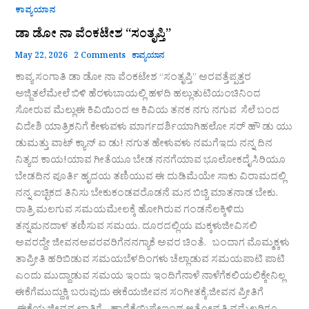
ಕಾವ್ಯಯಾನ
ಡಾ ಡೋ ನಾ ವೆಂಕಟೇಶ “ಸಂತೃಪ್ತಿ”
May 22, 2026
2 Comments
ಕಾವ್ಯಯಾನ
ಕಾವ್ಯ ಸಂಗಾತಿ ಡಾ ಡೋ ನಾ ವೆಂಕಟೇಶ “ಸಂತೃಪ್ತಿ” ಅರವತ್ತೆಪ್ಪತ್ತರ
ಅಜ್ಜಿತಲೆಮೇಲೆ ಬಿಳಿ ಹೆರಳುಬಾಯಲ್ಲಿ ಹಳದಿ ಹಲ್ಲುತುಟಿಯಂಚಿನಿಂದ
ಸೋರುವ ಮೆಲ್ಲುಈ ಕಿವಿಯಿಂದ ಆ ಕಿವಿಯ ತನಕ ನಗು ನಗುವ ಸೆಲೆ ಬಂದ
ವಿದೇಶಿ ಯಾತ್ರಿಕನಿಗೆ ಕೇಳುವಳು ಮಾರ್ಗದರ್ಶಿಯಾಗಿಹಲೋ ಸರ್ ಹೌ ಡು ಯು
ಡುಮತ್ತು ವಾಟ್ ಕ್ಯಾನ್ ಐ ಡು! ನಗುತ ಹೇಳುವಳು ನಮಗೆಇದು ನನ್ನ ದಿನ
ನಿತ್ಯದ ಕಾಯ!ಯಾವ ಗೀತೆಯೂ ಬೇಡ ನನಗೆಯಾವ ಭೂಲೋಕದೈಸಿರಿಯೂ
ಬೇಡದಿನ ಪೂರ್ತಿ ಹೃದಯ ತಣಿಯುವ ಈ ದುಡಿಮೆಯೇ ಸಾಕು ವಿರಾಮದಲ್ಲಿ
ನನ್ನ ಐಚ್ಛಿಕದ ತಿನಿಸು ಬೇಕುಕಂಡವರೊಡನೆ ಮನ ಬಿಚ್ಚಿ ಮಾತನಾಡ ಬೇಕು.
ರಾತ್ರಿ ಮಲಗುವ ಸಮಯಮೇಲಕ್ಕೆ ಹೋಗಿರುವ ಗಂಡನೆಲಕ್ಕಿಳಿದು
ತನ್ನಮನದಾಳ ತಣಿಸುವ ಸಮಯ. ದೂರದಲ್ಲಿಯ ಮಕ್ಕಳುಜೀವಿಸಲಿ
ಅವರದ್ದೇ ಜೀವನಅವರವರಿಗೆನನಗ್ಯಾಕೆ ಅವರ ಚಿಂತೆ. ಬಂದಾಗ ಮೊಮ್ಮಕ್ಕಳು
ತಾಪ್ರೀತಿ ಹರಿಬಿಡುವ ಸಮಯಬೆಳದಿಂಗಳು ಚೆಲ್ಲಾಡುವ ಸಮಯಪಾಟಿ ಪಾಟಿ
ಎಂದು ಮುದ್ದಾಡುವ ಸಮಯ ಇಂದು ಇಂದಿಗೆನಾಳೆ ನಾಳೆಗೆಕಲಿಯಲಿಕ್ಕೇನಿಲ್ಲ
ಈಕೆಗೆಮುದ್ದುಕ್ಕಿ ಬರುವುದು ಈಕೆಯಜೀವನ ಸಂಗೀತಕ್ಕೆ,ಜೀವನ ಪ್ರೀತಿಗೆ