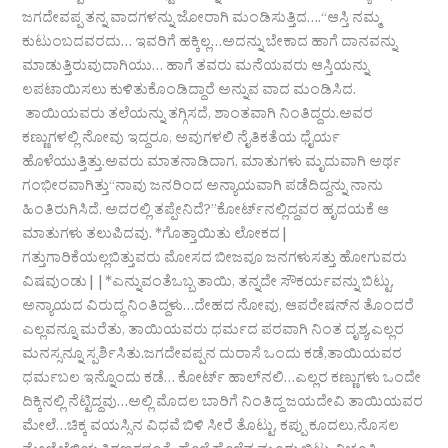
ಜಗದೇವಪ್ಪ ತನ್ನ ವಾದಗಳನ್ನು ಜೋರಾಗಿ ಮಂಡಿಸುತ್ತಿದ….“ಆಸ್ತಿ ನಮ್ಮ
ಕುಟುಂಬದವರದು… ಇವರಿಗೆ ಹಕ್ಕಿಲ್ಲ…ಅದನ್ನು ಬೇಕಾದ ಹಾಗೆ ದಾನವನ್ನು
ಮಾಡುತ್ತಿರುವುದಾಗಿಯು… ಹಾಗೆ ತವರು ಮನೆಯವರು ಆಸ್ತಿಯನ್ನು
ಲಪಟಾಯಿಸಲು ಕುಳಿತುಕೊಂಡಿದ್ದಾರೆ ಅನ್ನುವ ವಾದ ಮಂಡಿಸಿದ.
ತಾಯಿಯವರು ತಲೆಯನ್ನು ತಗ್ಗಿಸದೆ, ಶಾಂತವಾಗಿ ನಿಂತಿದ್ದರು.ಅವರ
ಕಣ್ಣುಗಳಲ್ಲಿ ನೋವು ಇದ್ದರೂ, ಅವುಗಳಲಿ ನೈತಿಕತೆಯ ಧೈರ್ಯ
ಹೊಳೆಯುತ್ತಿತ್ತು.ಅವರು ಮಾತನಾಡಿದಾಗ, ಮಾತುಗಳು ಮೃದುವಾಗಿ ಅರ್ಥ
ಗಂಭೀರವಾಗಿತ್ತು“ನಾವು ಜನರಿಂದ ಅನ್ಯಾಯವಾಗಿ ಪಡೆದಿದ್ದನ್ನು ನಾನು
ಹಿಂತಿರುಗಿಸಿದೆ. ಅದರಲ್ಲಿ ತಪ್ಪೇನಿದೆ?”ಕೋರ್ಟ್‌ನಲ್ಲಿದ್ದವರ ಹೃದಯಕೆ ಆ
ಮಾತುಗಳು ತಲುಪಿದವು. *ಗೊತ್ತಾಯಿತು ಲೋಕದ|
ಗತ್ತುಗಾರಿಕೆಯಲ್ಲಬಿತ್ತುವರು ಮೋಸದ ಬೀಜವೂ ಜನಗಳುಸತ್ತು ಹೋಗುವರು
ವಿಷವುಂಡು||*ಎನ್ನುವಂತೆಒಬ್ಬ ತಾಯಿ, ತನ್ನದೇ ಸೌಕರ್ಯವನ್ನು ಬಿಟ್ಟು,
ಅನ್ಯಾಯದ ವಿರುದ್ಧ ನಿಂತಿದ್ದಳು…ದೇಹದ ನೋವು, ಆಪರೇಷನ್‌ನ ತೊಂದರೆ
ಎಲ್ಲವನ್ನೂ ಮರೆತು, ತಾಯಿಯವರು ಧರ್ಮದ ಪರವಾಗಿ ನಿಂತ ದೃಶ್ಯ,ಎಲ್ಲರ
ಮನಸ್ಸನ್ನೂ ಸ್ಪರ್ಶಿಸಿತು.ಜಗದೇವಪ್ಪನ ದುರಾಸೆ ಒಂದು ಕಡೆ,ತಾಯಿಯವರ
ಧರ್ಮಬಲ ಇನ್ನೊಂದು ಕಡೆ… ಕೋರ್ಟ್‌ ಹಾಲ್‌ನಲಿ…ಎಲ್ಲರ ಕಣ್ಣುಗಳು ಒಂದೇ
ದಿಕ್ಕಿನಲ್ಲಿ ನೆಟ್ಟಿದ್ದವು…ಅಲ್ಲಿ ಮೊದಲ ಬಾರಿಗೆ ನಿಂತಿದ್ದ ಜಯದೇವಿ ತಾಯಿಯವರ
ಮೇಲೆ…ಚಿಕ್ಕ ವಯಸ್ಸಿನ ವಿಧವೆ ಬಿಳಿ ಸೀರೆ ತೊಟ್ಟು, ಕಪ್ಪು ಕೂದಲು,ನೊಸಲ