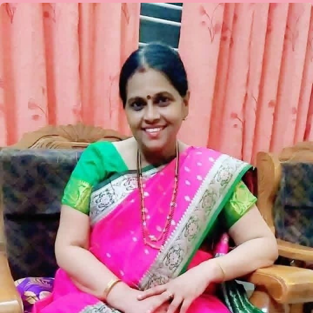
“ಅಮ್ಮನ
ಸೆರಗು”
ಕವಿತಾ
ಶ್ರೀನಿವಾಸ
ನಾಯಕ್