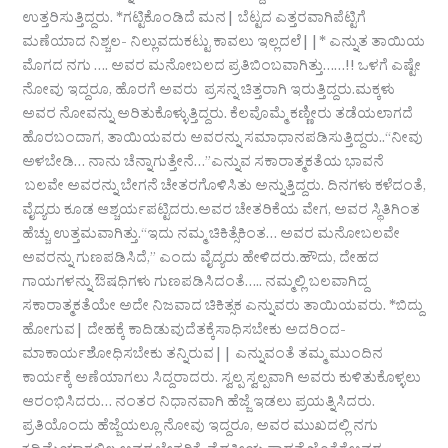
ಉತ್ತರಿಸುತ್ತಿದ್ದರು. *ಗಟ್ಟಿಕೊಂಡಿದೆ ಮನ| ಬೆಟ್ಟದ ಎತ್ತರವಾಗಿಪೆಟ್ಟಿಗೆ
ಮಣೆಯಾದ ನಿಶ್ಚಲ- ನಿಲ್ಲುವದುಕಟ್ಟು ಕಾವಲು ಇಲ್ಲದಲೆ||* ಎನ್ನುತ ತಾಯಿಯ
ಮೊಗದ ನಗು …. ಅವರ ಮನೋಬಲದ ಪ್ರತಿಬಿಂಬವಾಗಿತ್ತು……!! ಒಳಗೆ ಎಷ್ಟೇ
ನೋವು ಇದ್ದರೂ, ಹೊರಗೆ ಅವರು ಪ್ರಸನ್ನ ಚಿತ್ತರಾಗಿ ಇರುತ್ತಿದ್ದರು.ಮಕ್ಕಳು
ಅವರ ನೋವನ್ನು ಅರಿತುಕೊಳ್ಳುತ್ತಿದ್ದರು. ಕೆಲವೊಮ್ಮೆ ಕಣ್ಣೀರು ತಡೆಯಲಾಗದೆ
ಹೊರಬಂದಾಗ, ತಾಯಿಯವರು ಅವರನ್ನು ಸಮಾಧಾನಪಡಿಸುತ್ತಿದ್ದರು..“ನೀವು
ಅಳಬೇಡಿ… ನಾನು ಚೆನ್ನಾಗುತ್ತೇನೆ…”ಎನ್ನುವ ಸಕಾರಾತ್ಮಕತೆಯ ಭಾವನೆ
ಬಲವೇ ಅವರನ್ನು ಬೇಗನೆ ಚೇತರಗೊಳಿಸಿತು ಅನ್ನುತ್ತಿದ್ದರು. ದಿನಗಳು ಕಳೆದಂತೆ,
ವೈದ್ಯರು ಕೂಡ ಆಶ್ಚರ್ಯಪಟ್ಟಿದರು.ಅವರ ಚೇತರಿಕೆಯ ವೇಗ, ಅವರ ಸ್ಥಿತಿಗಿಂತ
ಹೆಚ್ಚು ಉತ್ತಮವಾಗಿತ್ತು.“ಇದು ನಮ್ಮ ಚಿಕಿತ್ಸೆಕಿಂತ… ಅವರ ಮನೋಬಲವೇ
ಅವರನ್ನು ಗುಣಪಡಿಸಿದೆ,” ಎಂದು ವೈದ್ಯರು ಹೇಳಿದರು.ಹೌದು, ದೇಹದ
ಗಾಯಗಳನ್ನು ಔಷಧಿಗಳು ಗುಣಪಡಿಸಿದಂತೆ….. ನಮ್ಮಲ್ಲಿ ಬಲವಾಗಿದ್ದ
ಸಕಾರಾತ್ಮಕತೆಯೇ ಅದೇ ನಿಜವಾದ ಚಿಕಿತ್ಸಕ ಎನ್ನುವರು‌ ತಾಯಿಯವರು. *ಬಿದ್ದು
ಹೋಗುವ| ದೇಹಕ್ಕೆ ಕಾದಿಡುವುದೆತಕ್ಕೆಸಾಧಿಸಬೇಕು ಅದರಿಂದ-
ಮಾಕಾರ್ಯಶೋಧಿಸಬೇಕು ತನ್ನಿರುವ|| ಎನ್ನುವಂತೆ ತಮ್ಮ ಮುಂದಿನ
ಕಾರ್ಯಕ್ಕೆ ಅಣೆಯಾಗಲು ಸಿದ್ದರಾದರು. ಸ್ವಲ್ಪ ಸ್ವಲ್ಪವಾಗಿ ಅವರು ಕುಳಿತುಕೊಳ್ಳಲು
ಆರಂಭಿಸಿದರು… ನಂತರ ನಿಧಾನವಾಗಿ ಹೆಜ್ಜೆ ಇಡಲು ಪ್ರಯತ್ನಿಸಿದರು.
ಪ್ರತಿಯೊಂದು ಹೆಜ್ಜೆಯಲ್ಲೂ ನೋವು ಇದ್ದರೂ, ಅವರ ಮುಖದಲ್ಲಿ ನಗು