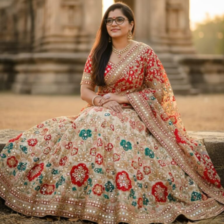
ಎಸ್
ಪಾಟೀಲ
ಅವರ
ಗಜಲ್