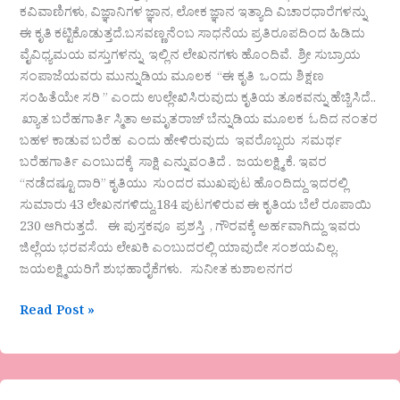
ಕವಿವಾಣಿಗಳು, ವಿಜ್ಞಾನಿಗಳ ಜ್ಞಾನ, ಲೋಕ ಜ್ಞಾನ ಇತ್ಯಾದಿ ವಿಚಾರಧಾರೆಗಳನ್ನು
ಈ ಕೃತಿ ಕಟ್ಟಿಕೊಡುತ್ತದೆ.ಬಸವಣ್ಣನೆಂಬ ಸಾಧನೆಯ ಪ್ರತಿರೂಪದಿಂದ ಹಿಡಿದು
ವೈವಿಧ್ಯಮಯ ವಸ್ತುಗಳನ್ನು ಇಲ್ಲಿನ ಲೇಖನಗಳು ಹೊಂದಿವೆ. ಶ್ರೀ ಸುಬ್ರಾಯ
ಸಂಪಾಜೆಯವರು ಮುನ್ನುಡಿಯ ಮೂಲಕ “ಈ ಕೃತಿ ಒಂದು ಶಿಕ್ಷಣ
ಸಂಹಿತೆಯೇ ಸರಿ ” ಎಂದು ಉಲ್ಲೇಖಿಸಿರುವುದು ಕೃತಿಯ ತೂಕವನ್ನು ಹೆಚ್ಚಿಸಿದೆ..
ಖ್ಯಾತ ಬರೆಹಗಾರ್ತಿ ಸ್ಮಿತಾ ಅಮೃತರಾಜ್ ಬೆನ್ನುಡಿಯ ಮೂಲಕ ಓದಿದ ನಂತರ
ಬಹಳ ಕಾಡುವ ಬರೆಹ ಎಂದು ಹೇಳಿರುವುದು ಇವರೊಬ್ಬರು ಸಮರ್ಥ
ಬರೆಹಗಾರ್ತಿ ಎಂಬುದಕ್ಕೆ ಸಾಕ್ಷಿ ಎನ್ನುವಂತಿದೆ . ಜಯಲಕ್ಷ್ಮಿ.ಕೆ. ಇವರ
“ನಡೆದಷ್ಟೂ ದಾರಿ” ಕೃತಿಯು ಸುಂದರ ಮುಖಪುಟ ಹೊಂದಿದ್ದು ಇದರಲ್ಲಿ
ಸುಮಾರು 43 ಲೇಖನಗಳಿದ್ದು,184 ಪುಟಗಳಿರುವ ಈ ಕೃತಿಯ ಬೆಲೆ ರೂಪಾಯಿ
230 ಆಗಿರುತ್ತದೆ. ಈ ಪುಸ್ತಕವೂ ಪ್ರಶಸ್ತಿ , ಗೌರವಕ್ಕೆ ಅರ್ಹವಾಗಿದ್ದು ಇವರು
ಜಿಲ್ಲೆಯ ಭರವಸೆಯ ಲೇಖಕಿ ಎಂಬುದರಲ್ಲಿ ಯಾವುದೇ ಸಂಶಯವಿಲ್ಲ.
ಜಯಲಕ್ಷ್ಮಿಯರಿಗೆ ಶುಭಹಾರೈಕೆಗಳು. ಸುನೀತ ಕುಶಾಲನಗರ
Read Post »