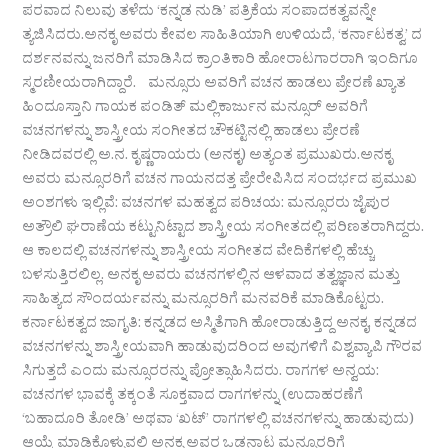
ಪರವಾದ ನಿಲುವು ತಳೆದು ‘ಕನ್ನಡ ನುಡಿ’ ಪತ್ರಿಕೆಯ ಸಂಪಾದಕತ್ವವನ್ನೇ
ತ್ಯಜಿಸಿದರು.ಅನಕೃ ಅವರು ಕೇವಲ ಸಾಹಿತಿಯಾಗಿ ಉಳಿಯದೆ, ‘ಕರ್ನಾಟಕತ್ವ’ ದ
ದರ್ಶನವನ್ನು ಜನರಿಗೆ ಮಾಡಿಸಿದ ಕ್ರಾಂತಿಕಾರಿ ಹೋರಾಟಗಾರರಾಗಿ ಇಂದಿಗೂ
ಸ್ಮರಣೀಯರಾಗಿದ್ದಾರೆ. ಮನ್ಸೂರು ಅವರಿಗೆ ವಚನ ಹಾಡಲು ಪ್ರೇರಣೆ ಖ್ಯಾತ
ಹಿಂದೂಸ್ತಾನಿ ಗಾಯಕ ಪಂಡಿತ್ ಮಲ್ಲಿಕಾರ್ಜುನ ಮನ್ಸೂರ್ ಅವರಿಗೆ
ವಚನಗಳನ್ನು ಶಾಸ್ತ್ರೀಯ ಸಂಗೀತದ ಚೌಕಟ್ಟಿನಲ್ಲಿ ಹಾಡಲು ಪ್ರೇರಣೆ
ನೀಡಿದವರಲ್ಲಿ ಅ.ನ. ಕೃಷ್ಣರಾಯರು (ಅನಕೃ) ಅತ್ಯಂತ ಪ್ರಮುಖರು.ಅನಕೃ
ಅವರು ಮನ್ಸೂರರಿಗೆ ವಚನ ಗಾಯನದತ್ತ ಪ್ರೇರೇಪಿಸಿದ ಸಂದರ್ಭದ ಪ್ರಮುಖ
ಅಂಶಗಳು ಇಲ್ಲಿವೆ: ವಚನಗಳ ಮಹತ್ವದ ಪರಿಚಯ: ಮನ್ಸೂರರು ಜೈಪುರ
ಅತ್ರೌಲಿ ಘರಾಣೆಯ ಕಟ್ಟುನಿಟ್ಟಾದ ಶಾಸ್ತ್ರೀಯ ಸಂಗೀತದಲ್ಲಿ ಪರಿಣತರಾಗಿದ್ದರು.
ಆ ಕಾಲದಲ್ಲಿ ವಚನಗಳನ್ನು ಶಾಸ್ತ್ರೀಯ ಸಂಗೀತದ ವೇದಿಕೆಗಳಲ್ಲಿ ಹೆಚ್ಚು
ಬಳಸುತ್ತಿರಲಿಲ್ಲ. ಅನಕೃ ಅವರು ವಚನಗಳಲ್ಲಿನ ಆಳವಾದ ತತ್ವಜ್ಞಾನ ಮತ್ತು
ಸಾಹಿತ್ಯದ ಸೌಂದರ್ಯವನ್ನು ಮನ್ಸೂರರಿಗೆ ಮನವರಿಕೆ ಮಾಡಿಕೊಟ್ಟರು.
ಕರ್ನಾಟಕತ್ವದ ಜಾಗೃತಿ: ಕನ್ನಡದ ಅಸ್ಮಿತೆಗಾಗಿ ಹೋರಾಡುತ್ತಿದ್ದ ಅನಕೃ, ಕನ್ನಡದ
ವಚನಗಳನ್ನು ಶಾಸ್ತ್ರೀಯವಾಗಿ ಹಾಡುವುದರಿಂದ ಅವುಗಳಿಗೆ ವಿಶ್ವವ್ಯಾಪಿ ಗೌರವ
ಸಿಗುತ್ತದೆ ಎಂದು ಮನ್ಸೂರರನ್ನು ಪ್ರೋತ್ಸಾಹಿಸಿದರು. ರಾಗಗಳ ಅನ್ವಯ:
ವಚನಗಳ ಭಾವಕ್ಕೆ ತಕ್ಕಂತೆ ಸೂಕ್ತವಾದ ರಾಗಗಳನ್ನು (ಉದಾಹರಣೆಗೆ
‘ಬಹಾದೂರಿ ತೋಡಿ’ ಅಥವಾ ‘ಖಟ್’ ರಾಗಗಳಲ್ಲಿ ವಚನಗಳನ್ನು ಹಾಡುವುದು)
ಆಯ್ಕೆ ಮಾಡಿಕೊಳ್ಳುವಲ್ಲಿ ಅನಕೃ ಅವರ ಒಡನಾಟ ಮನ್ಸೂರರಿಗೆ