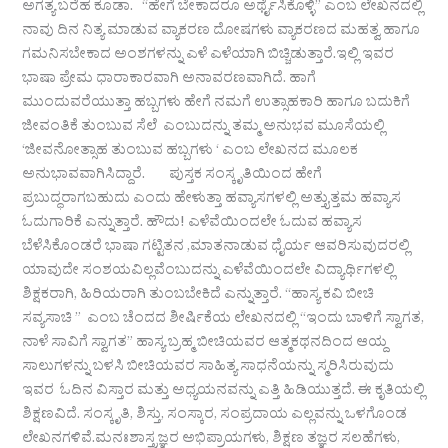
ಅಗತ್ಯ ಬರೆಹ ಕೂಡಾ. “ಹೇಗೆ‌ ಬೇಕಾದರೂ ಅರ್ಥೈಸಿಕೊಳ್ಳಿ” ಎಂಬ ಲೇಖನದಲ್ಲಿ
ನಾವು ದಿನ ನಿತ್ಯ ಮಾಡುವ ವ್ಯಾಕರಣ ದೋಷಗಳು ವ್ಯಾಕರಣದ ಮಹತ್ವ ಹಾಗೂ
ಗಮನಿಸಬೇಕಾದ ಅಂಶಗಳನ್ನು ಎಳೆ ಎಳೆಯಾಗಿ ಬಿಚ್ಚಿಡುತ್ತಾರೆ.ಇಲ್ಲಿ ಇವರ
ಭಾಷಾ ಪ್ರೇಮ ಧಾರಾಕಾರವಾಗಿ ಅನಾವರಣವಾಗಿದೆ. ಹಾಗೆ
ಮುಂದುವರೆಯುತ್ತಾ ಹಬ್ಬಗಳು ಹೇಗೆ ನಮಗೆ ಉತ್ಸಾಹಕಾರಿ ಹಾಗೂ ಬದುಕಿಗೆ
ಜೀವಂತಿಕೆ ತುಂಬುವ ಸೆಲೆ ಎಂಬುದನ್ನು ತಮ್ಮ ಅನುಭವ ಮೂಸೆಯಲ್ಲಿ
‘ಜೀವನೋತ್ಸಾಹ ತುಂಬುವ ಹಬ್ಬಗಳು ‘ ಎಂಬ ಲೇಖನದ ಮೂಲಕ
ಅನುಭಾವವಾಗಿಸಿದ್ದಾರೆ. ಪುಸ್ತಕ ಸಂಸ್ಕೃತಿಯಿಂದ ಹೇಗೆ
ಪ್ರಬುದ್ಧರಾಗಬಹುದು ಎಂದು ಹೇಳುತ್ತಾ ಹವ್ಯಾಸಗಳಲ್ಲಿ ಅತ್ತ್ಯುತ್ತಮ ಹವ್ಯಾಸ
ಓದುಗಾರಿಕೆ ಎನ್ನುತ್ತಾರೆ. ಹೌದು! ಎಳೆವೆಯಿಂದಲೇ ಓದುವ ಹವ್ಯಾಸ
ಬೆಳೆಸಿಕೊಂಡರೆ ಭಾಷಾ ಗಟ್ಟಿತನ ,ಮಾತನಾಡುವ ಧೈರ್ಯ ಆವರಿಸುವುದರಲ್ಲಿ
ಯಾವುದೇ ಸಂಶಯವಿಲ್ಲವೆಂಬುದನ್ನು ಎಳೆವೆಯಿಂದಲೇ ವಿದ್ಯಾರ್ಥಿಗಳಲ್ಲಿ
ಶಿಕ್ಷಕರಾಗಿ, ಹಿರಿಯರಾಗಿ ತುಂಬಬೇಕಿದೆ ಎನ್ನುತ್ತಾರೆ. “ಹಾಸ್ಯ ಕವಿ ಬೀಚಿ
ಸವ್ಯಸಾಚಿ ” ಎಂಬ ಚೆಂದದ ಶೀರ್ಷಿಕೆಯ ಲೇಖನದಲ್ಲಿ “ಇಂದು ಬಾಳಿಗೆ ಸ್ವಾಗತ,
ನಾಳೆ ಸಾವಿಗೆ ಸ್ವಾಗತ” ಹಾಸ್ಯ ಬ್ರಹ್ಮ ಬೀಚಿಯವರ ಆತ್ಮಕಥನದಿಂದ ಆಯ್ದ
ಸಾಲುಗಳನ್ನು ಬಳಸಿ ಬೀಚಿಯವರ ಸಾಹಿತ್ಯ ಸಾಧನೆಯನ್ನು ಸ್ಮರಿಸಿರುವುದು
ಇವರ ಓದಿನ ವಿಸ್ತಾರ ಮತ್ತು ಅಧ್ಯಯನವನ್ನು ಎತ್ತಿ ಹಿಡಿಯುತ್ತದೆ. ಈ ಕೃತಿಯಲ್ಲಿ
ಶಿಕ್ಷಣವಿದೆ. ಸಂಸ್ಕೃತಿ, ಶಿಸ್ತು, ಸಂಸ್ಕಾರ, ಸಂಪ್ರದಾಯ ಎಲ್ಲವನ್ನು ಒಳಗೊಂಡ
ಲೇಖನಗಳಿವೆ.ಮನಃಶಾಸ್ತ್ರಜ್ಞರ ಅಭಿಪ್ರಾಯಗಳು, ಶಿಕ್ಷಣ ತಜ್ಞರ ಸಲಹೆಗಳು,