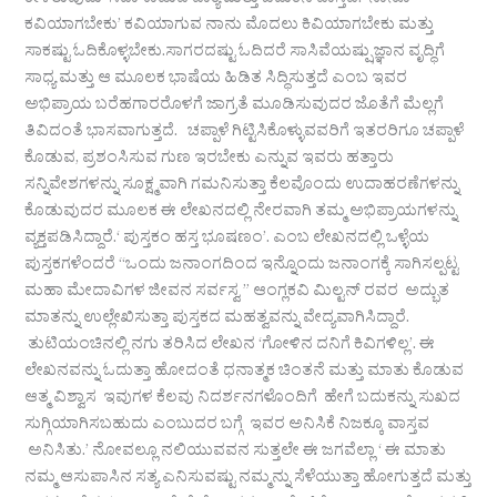
ಕೇಳಿರುವುದು ಸದಾ ಕಾಡುವ ವಾಕ್ಯ ಮತ್ತು ಬದುಕಿನ ವಾಸ್ತವ. ‘ನಾನೂ
ಕವಿಯಾಗಬೇಕು’ ಕವಿಯಾಗುವ ನಾನು ಮೊದಲು ಕಿವಿಯಾಗಬೇಕು ಮತ್ತು
ಸಾಕಷ್ಟು ಓದಿಕೊಳ್ಳಬೇಕು.ಸಾಗರದಷ್ಟು ಓದಿದರೆ ಸಾಸಿವೆಯಷ್ಷು ಜ್ಞಾನ ವೃದ್ಧಿಗೆ
ಸಾಧ್ಯ ಮತ್ತು ಆ ಮೂಲಕ ಭಾಷೆಯ ಹಿಡಿತ ಸಿದ್ಧಿಸುತ್ತದೆ ಎಂಬ ಇವರ
ಅಭಿಪ್ರಾಯ ಬರೆಹಗಾರರೊಳಗೆ ಜಾಗ್ರತೆ ಮೂಡಿಸುವುದರ ಜೊತೆಗೆ ಮೆಲ್ಲಗೆ
ತಿವಿದಂತೆ ಭಾಸವಾಗುತ್ತದೆ. ಚಪ್ಪಾಳೆ ಗಿಟ್ಟಿಸಿಕೊಳ್ಳುವವರಿಗೆ ಇತರರಿಗೂ ಚಪ್ಪಾಳೆ
ಕೊಡುವ, ಪ್ರಶಂಸಿಸುವ ಗುಣ ಇರಬೇಕು ‌ಎನ್ನುವ ಇವರು ಹತ್ತಾರು
ಸನ್ನಿವೇಶಗಳನ್ನು ಸೂಕ್ಷ್ಮವಾಗಿ ಗಮನಿಸುತ್ತಾ ಕೆಲವೊಂದು ಉದಾಹರಣೆಗಳನ್ನು
ಕೊಡುವುದರ ಮೂಲಕ ಈ ಲೇಖನದಲ್ಲಿ ನೇರವಾಗಿ ತಮ್ಮ ಅಭಿಪ್ರಾಯಗಳನ್ನು
ವ್ಯಕ್ತಪಡಿಸಿದ್ದಾರೆ.‘ ಪುಸ್ತಕಂ ಹಸ್ತ ಭೂಷಣಂ’. ಎಂಬ ಲೇಖನದಲ್ಲಿ ಒಳ್ಳೆಯ
ಪುಸ್ತಕಗಳೆಂದರೆ “ಒಂದು ಜನಾಂಗದಿಂದ ಇನ್ನೊಂದು ಜನಾಂಗಕ್ಕೆ ಸಾಗಿಸಲ್ಪಟ್ಟ
ಮಹಾ ಮೇದಾವಿಗಳ ಜೀವನ ಸರ್ವಸ್ವ ” ಆಂಗ್ಲಕವಿ ಮಿಲ್ಟನ್ ರವರ ಅದ್ಭುತ
ಮಾತನ್ನು ಉಲ್ಲೇಖಿಸುತ್ತಾ ಪುಸ್ತಕದ ಮಹತ್ವವನ್ನು ವೇದ್ಯವಾಗಿಸಿದ್ದಾರೆ.
ತುಟಿಯಂಚಿನಲ್ಲಿ ನಗು ತರಿಸಿದ ಲೇಖನ ‘ಗೋಳಿನ ದನಿಗೆ ಕಿವಿಗಳಿಲ್ಲ’. ಈ
ಲೇಖನವನ್ನು ಓದುತ್ತಾ ಹೋದಂತೆ ಧನಾತ್ಮಕ ಚಿಂತನೆ ಮತ್ತು ಮಾತು ಕೊಡುವ
ಆತ್ಮ ವಿಶ್ವಾಸ ಇವುಗಳ ಕೆಲವು ನಿದರ್ಶನಗಳೊಂದಿಗೆ ಹೇಗೆ ಬದುಕನ್ನು ಸುಖದ
ಸುಗ್ಗಿಯಾಗಿಸಬಹುದು ಎಂಬುದರ ಬಗ್ಗೆ ಇವರ ಅನಿಸಿಕೆ ನಿಜಕ್ಕೂ ವಾಸ್ತವ
ಅನಿಸಿತು.’ ನೋವಲ್ಲೂ ನಲಿಯುವವನ ಸುತ್ತಲೇ ಈ ಜಗವೆಲ್ಲಾ ‘ ಈ ಮಾತು
ನಮ್ಮ ಆಸುಪಾಸಿನ ಸತ್ಯ ಎನಿಸುವಷ್ಟು ನಮ್ಮನ್ನು ಸೆಳೆಯುತ್ತಾ ಹೋಗುತ್ತದೆ ಮತ್ತು