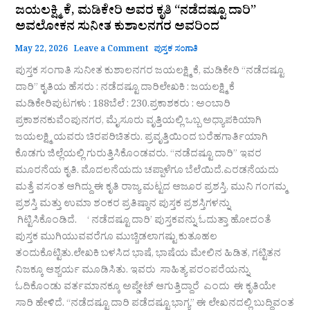
ಜಯಲಕ್ಷ್ಮಿ ಕೆ, ಮಡಿಕೇರಿ ಅವರ ಕೃತಿ “ನಡೆದಷ್ಟೂ ದಾರಿ”
ಅವಲೋಕನ ಸುನೀತ ಕುಶಾಲನಗರ ಅವರಿಂದ
May 22, 2026
Leave a Comment
ಪುಸ್ತಕ ಸಂಗಾತಿ
ಪುಸ್ತಕ ಸಂಗಾತಿ ಸುನೀತ ಕುಶಾಲನಗರ ಜಯಲಕ್ಷ್ಮಿ ಕೆ, ಮಡಿಕೇರಿ “ನಡೆದಷ್ಟೂ
ದಾರಿ” ಕೃತಿಯ ಹೆಸರು : ನಡೆದಷ್ಟೂ ದಾರಿಲೇಖಕಿ : ಜಯಲಕ್ಷ್ಮಿ ಕೆ
ಮಡಿಕೇರಿಪುಟಗಳು : 188ಬೆಲೆ : 230.ಪ್ರಕಾಶಕರು : ಅಂಬಾರಿ
ಪ್ರಕಾಶನಕುವೆಂಪುನಗರ, ಮೈಸೂರು ವೃತ್ತಿಯಲ್ಲಿ ಒಬ್ಬ ಅಧ್ಯಾಪಕಿಯಾಗಿ
ಜಯಲಕ್ಷ್ಮಿ ಯವರು ಚಿರಪರಿಚಿತರು. ಪ್ರವೃತ್ತಿಯಿಂದ ಬರೆಹಗಾರ್ತಿಯಾಗಿ
ಕೊಡಗು ಜಿಲ್ಲೆಯಲ್ಲಿ ಗುರುತ್ತಿಸಿಕೊಂಡವರು. “ನಡೆದಷ್ಟೂ ದಾರಿ” ಇವರ
ಮೂರನೆಯ ಕೃತಿ. ಮೊದಲನೆಯದು ಚಪ್ಪಾಳೆಗೂ ಬೆಲೆಯಿದೆ.ಎರಡನೆಯದು
ಮತ್ತೆ ವಸಂತ ಆಗಿದ್ದು ಈ ಕೃತಿ ರಾಜ್ಯ ಮಟ್ಟದ ಆಜೂರ ಪ್ರಶಸ್ತಿ, ಮುನಿ ಗಂಗಮ್ಮ
ಪ್ರಶಸ್ತಿ ಮತ್ತು ಉಮಾ ಶಂಕರ ಪ್ರತಿಷ್ಠಾನ ಪುಸ್ತಕ ಪ್ರಶಸ್ತಿಗಳನ್ನು
ಗಿಟ್ಟಿಸಿಕೊಂಡಿದೆ. ‘ ನಡೆದಷ್ಟೂ ದಾರಿ’ ಪುಸ್ತಕವನ್ನು ಓದುತ್ತಾ ಹೋದಂತೆ
ಪುಸ್ತಕ ಮುಗಿಯುವವರೆಗೂ ಮುಚ್ಚಿಡಲಾಗಷ್ಟು ಕುತೂಹಲ
ತಂದುಕೊಟ್ಟಿತು.ಲೇಖಕಿ ಬಳಸಿದ ಭಾಷೆ, ಭಾಷೆಯ ಮೇಲಿನ ಹಿಡಿತ, ಗಟ್ಟಿತನ
ನಿಜಕ್ಕೂ ಆಶ್ಚರ್ಯ ಮೂಡಿಸಿತು. ಇವರು ಸಾಹಿತ್ಯ ಪರಂಪರೆಯನ್ನು
ಓದಿಕೊಂಡು ವರ್ತಮಾನಕ್ಕೂ ಅಪ್ಡೇಟ್ ಆಗುತ್ತಿದ್ದಾರೆ ಎಂದು ಈ ಕೃತಿಯೇ
ಸಾರಿ ಹೇಳಿದೆ. “ನಡೆದಷ್ಟೂ ದಾರಿ ಪಡೆದಷ್ಟೂ ಭಾಗ್ಯ” ಈ ಲೇಖನದಲ್ಲಿ ಬುದ್ಧಿವಂತ