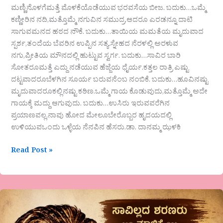
ಮಣ್ಣಿನೊಳಗೆಮತ್ತೆ ಮೊಳಕೆಯೊಡೆಯುವ ಭರವಸೆಯ ಬೀಜ. ಬದುಕು…ಒಮ್ಮೆ
ಕಣ್ಣೀರಿನ ನದಿ,ಮತ್ತೊಮ್ಮೆ ನಗುವಿನ ಸಮುದ್ರ.ಆದರೂ ಎರಡನ್ನೂ ದಾಟಿ
ಸಾಗುವಮನದ ಹಠದ ನೌಕೆ. ಬದುಕು…ತಾಯಿಯ ಮಮತೆಯ ಮೃದುವಾದ
ಸ್ಪರ್ಶ,ತಂದೆಯ ಬೆವರಿನ ಉಪ್ಪಿನ ಸತ್ಯ.ಸ್ನೇಹದ ನೆರಳಲ್ಲಿ ಅರಳುವ
ನಗು,ಪ್ರೀತಿಯ ಮೌನದಲ್ಲಿ ಹುಟ್ಟುವ ಸ್ವರ್ಗ. ಬದುಕು…ಸಾವಿರ ಬಾರಿ
ಸೋತರೂಮತ್ತೆ ಎದ್ದು ನಡೆಯುವ ಹೆಜ್ಜೆಯ ಧೈರ್ಯ.ಕತ್ತಲ ರಾತ್ರಿ ಎಷ್ಟು
ದಟ್ಟವಾದರೂಬೆಳಗಿನ ಸೂರ್ಯ ಬರುವನೆಂಬ ನಂಬಿಕೆ. ಬದುಕು…ಹೂವಿನಷ್ಟು
ಮೃದುವಾದರೂಕಲ್ಲಿನಷ್ಟು ಕಠಿಣ.ಒಮ್ಮೆ ಗಾಯ ಕೊಡುವುದು,ಮತ್ತೊಮ್ಮೆ ಅದೇ
ಗಾಯಕ್ಕೆ ಮದ್ದು ಆಗುವುದು. ಬದುಕು…ಉಸಿರು ಇರುವವರೆಗಿನ
ಪ್ರಯಾಣವಲ್ಲ,ನಾವು ಹೋದ ಮೇಲೂಬೇರೊಬ್ಬರ ಹೃದಯದಲ್ಲಿ
ಉಳಿಯುವಒಂದು ಒಳ್ಳೆಯ ನೆನಪಿನ ಹೆಸರು.ಡಾ. ದಾನಮ್ಮ ಝಳಕಿ
Read Post »