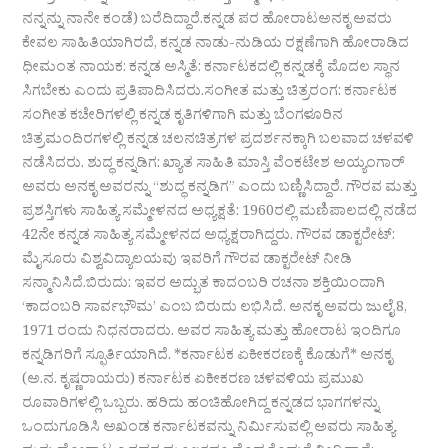
ನನ್ನನ್ನು ನಾನೇ ಕಂಡೆ) ಬರೆದಿದ್ದಾರೆ.ಕನ್ನಡ ಪರ ಹೋರಾಟಅನಕೃ ಅವರು
ಕೇವಲ ಸಾಹಿತಿಯಾಗಿರದೆ, ಕನ್ನಡ ನಾಡು-ನುಡಿಯ ರಕ್ಷಣೆಗಾಗಿ ಹೋರಾಡಿದ
ಧೀಮಂತ ನಾಯಕ: ಕನ್ನಡ ಅಸ್ಮಿತೆ: ಕರ್ನಾಟಕದಲ್ಲಿ ಕನ್ನಡಕ್ಕೆ ಮೊದಲ ಸ್ಥಾನ
ಸಿಗಬೇಕು ಎಂದು ಪ್ರತಿಪಾದಿಸಿದರು.ಸಂಗೀತ ಮತ್ತು ಚಿತ್ರರಂಗ: ಕರ್ನಾಟಕ
ಸಂಗೀತ ಕಚೇರಿಗಳಲ್ಲಿ ಕನ್ನಡ ಕೃತಿಗಳಿಗಾಗಿ ಮತ್ತು ಬೆಂಗಳೂರಿನ
ಚಿತ್ರಮಂದಿರಗಳಲ್ಲಿ ಕನ್ನಡ ಚಲನಚಿತ್ರಗಳ ಪ್ರದರ್ಶನಕ್ಕಾಗಿ ಬಲವಾದ ಚಳವಳಿ
ನಡೆಸಿದರು. ಶುದ್ಧ ಕನ್ನಡಿಗ: ಖ್ಯಾತ ಸಾಹಿತಿ ಮಾಸ್ತಿ ವೆಂಕಟೇಶ ಅಯ್ಯಂಗಾರ್
ಅವರು ಅನಕೃ ಅವರನ್ನು “ಶುದ್ಧ ಕನ್ನಡಿಗ” ಎಂದು ಬಣ್ಣಿಸಿದ್ದಾರೆ. ಗೌರವ ಮತ್ತು
ಪ್ರಶಸ್ತಿಗಳು ಸಾಹಿತ್ಯ ಸಮ್ಮೇಳನದ ಅಧ್ಯಕ್ಷತೆ: 1960ರಲ್ಲಿ ಮಣಿಪಾಲದಲ್ಲಿ ನಡೆದ
42ನೇ ಕನ್ನಡ ಸಾಹಿತ್ಯ ಸಮ್ಮೇಳನದ ಅಧ್ಯಕ್ಷರಾಗಿದ್ದರು. ಗೌರವ ಡಾಕ್ಟರೇಟ್:
ಮೈಸೂರು ವಿಶ್ವವಿದ್ಯಾಲಯವು ಇವರಿಗೆ ಗೌರವ ಡಾಕ್ಟರೇಟ್ ನೀಡಿ
ಸನ್ಮಾನಿಸಿದೆ.ಬಿರುದು: ಇವರ ಅದ್ಭುತ ಕಾದಂಬರಿ ರಚನಾ ಶಕ್ತಿಯಿಂದಾಗಿ
‘ಕಾದಂಬರಿ ಸಾರ್ವಭೌಮ’ ಎಂಬ ಬಿರುದು ಲಭಿಸಿದೆ. ಅನಕೃ ಅವರು ಜುಲೈ 8,
1971 ರಂದು ನಿಧನರಾದರು. ಅವರ ಸಾಹಿತ್ಯ ಮತ್ತು ಹೋರಾಟ ಇಂದಿಗೂ
ಕನ್ನಡಿಗರಿಗೆ ಸ್ಫೂರ್ತಿಯಾಗಿದೆ. *ಕರ್ನಾಟಕ ಏಕೀಕರಣಕ್ಕೆ ಕೊಡುಗೆ* ಅನಕೃ
(ಅ.ನ. ಕೃಷ್ಣರಾಯರು) ಕರ್ನಾಟಕ ಏಕೀಕರಣ ಚಳವಳಿಯ ಪ್ರಮುಖ
ರೂವಾರಿಗಳಲ್ಲಿ ಒಬ್ಬರು. ಹರಿದು ಹಂಚಿಹೋಗಿದ್ದ ಕನ್ನಡದ ಭಾಗಗಳನ್ನು
ಒಂದುಗೂಡಿಸಿ ಅಖಂಡ ಕರ್ನಾಟಕವನ್ನು ನಿರ್ಮಿಸುವಲ್ಲಿ ಅವರು ಸಾಹಿತ್ಯ