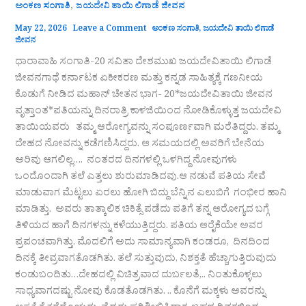
,
ಅಂಕಣ ಸಂಗಾತಿ
ಜಯದೇವಿ ತಾಯಿ ಲಿಗಾಡೆ ಜೀವನ
May 22, 2026
Leave a Comment
ಅಂಕಣ ಸಂಗಾತಿ
,
ಜಯದೇವಿ ತಾಯಿ ಲಿಗಾಡೆ
ಜೀವನ
ಧಾರಾವಾಹಿ ಸಂಗಾತಿ-20 ಸವಿತಾ ದೇಶಮುಖ ಜಯದೇವಿತಾಯಿ ಲಿಗಾಡೆ
ಜೀವನಗಾಥೆ ಕರ್ನಾಟಕ ಏಕೀಕರಣ ಮತ್ತು ಕನ್ನಡ ಸಾಹಿತ್ಯಕ್ಕೆ ಗಣನೀಯ
ಕೊಡುಗೆ ನೀಡಿದ ಮಹಾನ್‌ ಚೇತನ ಭಾಗ- 20*ಜಯದೇವಿತಾಯಿ ಜೀವನ
ವೃತ್ತಾಂತ*ಪತಿಯನ್ನು ದಿನರಾತ್ರಿ ಕಾಳಜಿಯಿಂದ ನೋಡಿಕೊಳ್ಳುತ್ತ ಜಯದೇವಿ
ತಾಯಿಯವರು ತಮ್ಮ ಆರೋಗ್ಯವನ್ನು ಸಂಪೂರ್ಣವಾಗಿ ಮರೆತಿದ್ದರು. ತಮ್ಮ
ದೇಹದ ನೋವನ್ನು ಕಡೆಗಣಿಸಿದ್ದರು. ಆ ಸಮಯದಲ್ಲಿ ಅವರಿಗೆ ಬೇನೆಯ
ಅರಿವು ಆಗಲಿಲ್ಲ…. ನಂತರದ ದಿನಗಳಲ್ಲಿ ಒಳಗಿದ್ದ ನೋವುಗಳು
ಒಂದೊಂದಾಗಿ ತಲೆ ಎತ್ತಲು ಶುರುಮಾಡಿದವು.ಆ ನಡುವೆ ಪತಿಯ ಸೇವೆ
ಮಾಡುವಾಗ ಮೆಟ್ಟಲು ಏರಲು ಹೋಗಿ ಬಿದ್ದು ಬೆನ್ನಿನ ಎಲುಬಿಗೆ ಗಂಭೀರ ಹಾನಿ
ಮಾಡಿತ್ತು. ಅವರು ತಾತ್ಕಾಲಿಕ ಚಿಕಿತ್ಸೆ ಪಡೆದು ಪತಿಗೆ ತನ್ನ ಆರೋಗ್ಯದ ಬಗ್ಗೆ
ತಿಳಿಯದ ಹಾಗೆ ದಿನಗಳನ್ನು ಕಳೆಯುತ್ತಿದ್ದರು. ಪತಿಯ ಆರೈಕೆಯೇ ಅವರ
ಪ್ರಪಂಚವಾಗಿತ್ತು. ಮೊದಲಿಗೆ ಅದು ಸಾಮಾನ್ಯವಾಗಿ ಕಂಡರೂ, ದಿನದಿಂದ
ದಿನಕ್ಕೆ ತೀವ್ರವಾಗತೊಡಗಿತು. ತಲೆ ಸುತ್ತುವುದು, ನಿಶಕ್ತತೆ ಹೆಚ್ಚಾಗುತ್ತಿರುವುದು
ಕಂಡುಬಂದಿತು…ದೇಹದಲ್ಲಿ ವಿಚಿತ್ರವಾದ ದುರ್ಬಲತೆ,.. ನಿಂತುಕೊಳ್ಳಲು
ಸಾಧ್ಯವಾಗದಷ್ಟು ನೋವು ಕೊಡತೊಡಗಿತು. .. ಕೊನೆಗೆ ಮಕ್ಕಳು ಅವರನ್ನು