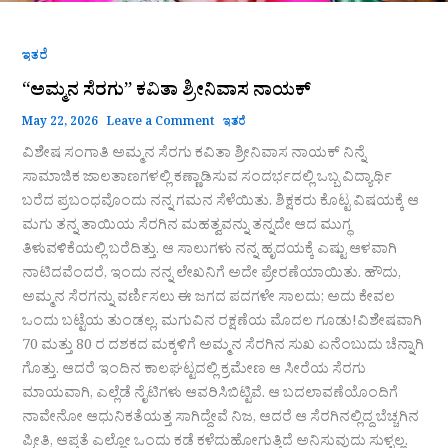
ಇತರೆ
“ಅಮ್ಮನ ಸೆರಗು” ಕವಿತಾ ಶ್ರೀನಿವಾಸ ನಾಯಕ್
May 22, 2026
Leave a Comment
ಇತರೆ
ವಿಶೇಷ ಸಂಗಾತಿ ಅಮ್ಮನ ಸೆರಗು ಕವಿತಾ ಶ್ರೀನಿವಾಸ ನಾಯಕ್ ​ನಿನ್ನೆ
ಸಾಮಾಜಿಕ ಜಾಲತಾಣಗಳಲ್ಲಿ ಕಣ್ಣಾಡಿಸುವ ಸಂದರ್ಭದಲ್ಲಿ ಒಬ್ಬ ವಿದ್ಯಾರ್ಥಿ
ಬರೆದ ಪ್ರಬಂಧವೊಂದು ನನ್ನ ಗಮನ ಸೆಳೆಯಿತು. ಶಿಕ್ಷಕರು ಕೊಟ್ಟ ವಿಷಯಕ್ಕೆ ಆ
ಮಗು ತನ್ನ ತಾಯಿಯ ಸೆರಗಿನ ಮಹತ್ವವನ್ನು ತನ್ನದೇ ಆದ ಮುಗ್ಧ
ತಿಳುವಳಿಕೆಯಲ್ಲಿ ಬರೆದಿತ್ತು. ಆ ಸಾಲುಗಳು ನನ್ನ ಹೃದಯಕ್ಕೆ ಎಷ್ಟು ಆಳವಾಗಿ
ನಾಟಿದವೆಂದರೆ, ಇಂದು ನನ್ನ ಲೇಖನಿಗೆ ಅದೇ ಪ್ರೇರಣೆಯಾಯಿತು. ಹೌದು,
ಅಮ್ಮನ ಸೆರಗನ್ನು ವರ್ಣಿಸಲು ಈ ಜಗದ ಪದಗಳೇ ಸಾಲದು; ಅದು ಕೇವಲ
ಒಂದು ಬಟ್ಟೆಯ ತುಂಡಲ್ಲ, ಮಗುವಿನ ರಕ್ಷಣೆಯ ಮೊದಲ ಗೂಡು!​ವಿಶೇಷವಾಗಿ
70 ಮತ್ತು 80 ರ ದಶಕದ ಮಕ್ಕಳಿಗೆ ಅಮ್ಮನ ಸೆರಗಿನ ಸುಖ ಏನೆಂಬುದು ಚೆನ್ನಾಗಿ
ಗೊತ್ತು. ಆದರೆ ಇಂದಿನ ಕಾಲಘಟ್ಟದಲ್ಲಿ ಕ್ರಮೇಣ ಆ ಸೀರೆಯ ಸೆರಗು
ಮಾಯವಾಗಿ, ಎಲ್ಲೆಡೆ ನೈಟಿಗಳು ಆವರಿಸಿಬಿಟ್ಟಿವೆ. ಆ ಬದಲಾವಣೆಯೊಂದಿಗೆ
ನಾವೇನೋ ಆಧುನಿಕತೆಯತ್ತ ಸಾಗಿದ್ದೇವೆ ನಿಜ, ಆದರೆ ಆ ಸೆರಗಿನಲ್ಲಿದ್ದ ಬೆಚ್ಚಗಿನ
ಪ್ರೀತಿ, ಆಪ್ತತೆ ಎಲ್ಲೋ ಒಂದು ಕಡೆ ಕಳೆದುಹೋಗುತ್ತಿದೆ ಅನಿಸುವುದು ಸುಳ್ಳಲ್ಲ.​