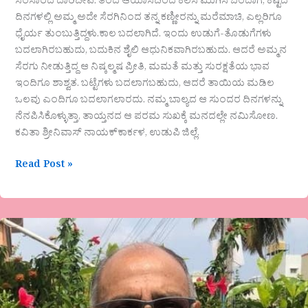
ಸಂಸಾರದ ದಾರಿದೀಪ. ತಂದೆ ಆಯಾಸದಿಂದ ಕೆಲಸ ಮುಗಿಸಿ ಬಂದಾಗ, ಕಷ್ಟದ
ದಿನಗಳಲ್ಲಿ ಅಮ್ಮ ಅದೇ ಸೆರಗಿನಿಂದ ತನ್ನ ಕಣ್ಣೀರನ್ನು ಮರೆಮಾಚಿ, ಎಲ್ಲರಿಗೂ
ಧೈರ್ಯ ತುಂಬುತ್ತಿದ್ದಳು.​ಕಾಲ ಬದಲಾಗಿದೆ. ಇಂದು ಉಡುಗೆ-ತೊಡುಗೆಗಳು
ಬದಲಾಗಿರಬಹುದು, ಬದುಕಿನ ಶೈಲಿ ಆಧುನಿಕವಾಗಿರಬಹುದು. ಆದರೆ ಅಮ್ಮನ
ಸೆರಗು ನೀಡುತ್ತಿದ್ದ ಆ ನಿಷ್ಕಲ್ಮಷ ಪ್ರೀತಿ, ಮಮತೆ ಮತ್ತು ಸುರಕ್ಷತೆಯ ಭಾವ
ಇಂದಿಗೂ ಶಾಶ್ವತ. ಬಟ್ಟೆಗಳು ಬದಲಾಗಬಹುದು, ಆದರೆ ತಾಯಿಯ ಮಡಿಲ
ಒಲವು ಎಂದಿಗೂ ಬದಲಾಗಲಾರದು. ನಮ್ಮ ಬಾಲ್ಯದ ಆ ಸುಂದರ ದಿನಗಳನ್ನು
ನೆನಪಿಸಿಕೊಳ್ಳುತ್ತಾ, ತಾಯ್ತನದ ಆ ಪರಮ ಸುಖಕ್ಕೆ ಮನದಲ್ಲೇ ನಮಿಸೋಣ. ​
ಕವಿತಾ ಶ್ರೀನಿವಾಸ್ ನಾಯಕ್​ಕಾರ್ಕಳ, ಉಡುಪಿ ಜಿಲ್ಲೆ.
Read Post »
ಡಾ
ಡೋ
ನಾ
ವೆಂಕಟೇಶ
“ಸಂತೃಪ್ತಿ”