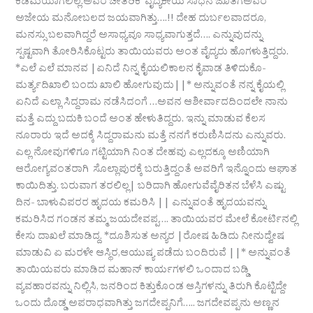
ಕಡಿಮೆಯಾಗಲಿಲ್ಲ.ಅವರ ಚೇತರಿಕೆ ವೈದ್ಯಕೀಯ ಸಾಧನೆ ಜೊತೆಗೆಅವರ
ಅಜೇಯ ಮನೋಬಲದ ಜಯವಾಗಿತ್ತು….!! ದೇಹ ದುರ್ಬಲವಾದರೂ,
ಮನಸ್ಸು ಬಲವಾಗಿದ್ದರೆ ಅಸಾಧ್ಯವೂ ಸಾಧ್ಯವಾಗುತ್ತದೆ…. ಎನ್ನುವುದನ್ನು
ಸ್ಪಷ್ಟವಾಗಿ ತೋರಿಸಿಕೊಟ್ಟರು ತಾಯಿಯವರು ಅಂತ ವೈದ್ಯರು ಹೊಗಳುತ್ತಿದ್ದರು.
*ಎಲೆ ಎಲೆ ಮಾನವ |ಏನಿದೆ ನಿನ್ನ ಕೈಯಲಿಕಾಲನ ಕೈವಾಡ ತಿಳಿದುಕೊ-
ಮರ್ತ್ಯದಿಖಾಲಿ ಬಂದು ಖಾಲಿ ಹೋಗುವುದು||* ಅನ್ನುವಂತೆ ನನ್ನ ಕೈಯಲ್ಲಿ
ಏನಿದೆ ಎಲ್ಲಾ ಸಿದ್ದರಾಮ ನಡೆಸಿದಂಗೆ …ಅವನ ಆಶೀರ್ವಾದದಿಂದಲೇ ನಾನು
ಮತ್ತೆ ಎದ್ದು ಬದುಕಿ ಬಂದೆ ಅಂತ ಹೇಳುತಿದ್ದರು. ಇನ್ನು ಮಾಡುವ ಕೆಲಸ
ನೂರಾರು ಇದೆ ಅದಕ್ಕೆ ಸಿದ್ದರಾಮನು ಮತ್ತೆ ನನಗೆ ಕರುಣಿಸಿದನು ಎನ್ನುವರು.
ಎಲ್ಲ ನೋವುಗಳಿಗೂ ಗಟ್ಟಿಯಾಗಿ ನಿಂತ ದೇಹವು ಎಲ್ಲದಕ್ಕೂ ಅಣಿಯಾಗಿ
ಆರೋಗ್ಯವಂತರಾಗಿ ಸೊಲ್ಲಾಪುರಕ್ಕೆ ಬರುತ್ತಿದ್ದಂತೆ ಅವರಿಗೆ ಇನ್ನೊಂದು ಆಘಾತ
ಕಾಯಿದಿತ್ತು. ಬರುವಾಗ ತರಲಿಲ್ಲ| ಬರಿದಾಗಿ ಹೋಗುವೆವೈರಿತನ ಬೆಳೆಸಿ ಎಷ್ಟು
ದಿನ- ಬಾಳುವಿಪರರ ಹೃದಯ ಕಮರಿಸಿ || ಎನ್ನುವಂತೆ ಹೃದಯವನ್ನು
ಕಮರಿಸಿದ ಗಂಡನ ತಮ್ಮ ಜಯದೇವಪ್ಪ…. ತಾಯಿಯವರ ಮೇಲೆ ಕೋರ್ಟಿನಲ್ಲಿ
ಕೇಸು ದಾಖಲೆ ಮಾಡಿದ್ದ. *ದೂಶಿಸುತ ಅನ್ಯರ |ರೋಷ ಹಿಡಿದು ನೀನುದ್ವೇಷ
ಮಾಡುವಿ ಏ ಮರಳೇ ಆಸ್ಥಿರ,ಆಯುಷ್ಯ ಪಡೆದು ಬಂದಿರುವೆ ||* ಅನ್ನುವಂತೆ
ತಾಯಿಯವರು ಮಾಡಿದ ಮಹಾನ್ ಕಾರ್ಯಗಳಲಿ ಒಂದಾದ ಬಡ್ಡಿ
ವ್ಯವಹಾರವನ್ನು ನಿಲ್ಲಿಸಿ, ಜನರಿಂದ ಕಿತ್ತುಕೊಂಡ ಆಸ್ತಿಗಳನ್ನು ತಿರುಗಿ ಕೊಟ್ಟಿದ್ದೇ
ಒಂದು ದೊಡ್ಡ ಅಪರಾಧವಾಗಿತ್ತು ಜಗದೇಪ್ಪನಿಗೆ….. ಜಗದೇವಪ್ಪನು ಅಣ್ಣನ