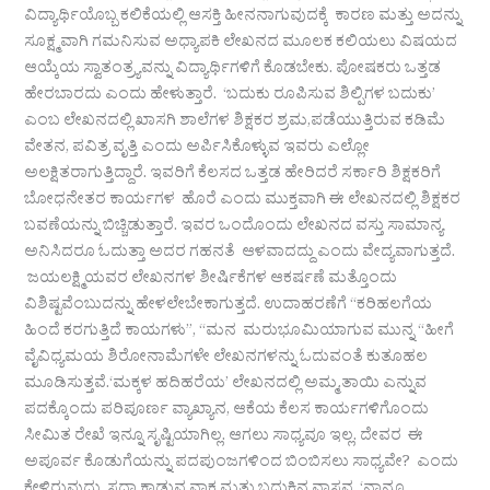
ವಿದ್ಯಾರ್ಥಿಯೊಬ್ಬ ಕಲಿಕೆಯಲ್ಲಿ ಆಸಕ್ತಿ ಹೀನನಾಗುವುದಕ್ಕೆ ಕಾರಣ ಮತ್ತು ಅದನ್ನು
ಸೂಕ್ಷ್ಮವಾಗಿ ಗಮನಿಸುವ ಅಧ್ಯಾಪಕಿ ಲೇಖನದ ಮೂಲಕ ಕಲಿಯಲು ವಿಷಯದ
ಆಯ್ಕೆಯ ಸ್ವಾತಂತ್ರ್ಯವನ್ನು ವಿದ್ಯಾರ್ಥಿಗಳಿಗೆ ಕೊಡಬೇಕು. ಪೋಷಕರು ಒತ್ತಡ
ಹೇರಬಾರದು ಎಂದು ಹೇಳುತ್ತಾರೆ. ‘ಬದುಕು ರೂಪಿಸುವ ಶಿಲ್ಪಿಗಳ ಬದುಕು’
ಎಂಬ ಲೇಖನದಲ್ಲಿ ಖಾಸಗಿ ಶಾಲೆಗಳ ಶಿಕ್ಷಕರ ಶ್ರಮ,ಪಡೆಯುತ್ತಿರುವ ಕಡಿಮೆ
ವೇತನ, ಪವಿತ್ರ ವೃತ್ತಿ ಎಂದು ಅರ್ಪಿಸಿಕೊಳ್ಳುವ ಇವರು ಎಲ್ಲೋ
ಅಲಕ್ಷಿತರಾಗುತ್ತಿದ್ದಾರೆ. ಇವರಿಗೆ ಕೆಲಸದ ಒತ್ತಡ ಹೇರಿದರೆ ಸರ್ಕಾರಿ ಶಿಕ್ಷಕರಿಗೆ
ಬೋಧನೇತರ ಕಾರ್ಯಗಳ ಹೊರೆ ಎಂದು ಮುಕ್ತವಾಗಿ ಈ ಲೇಖನದಲ್ಲಿ ಶಿಕ್ಷಕರ
ಬವಣೆಯನ್ನು ಬಿಚ್ಚಿಡುತ್ತಾರೆ. ಇವರ ಒಂದೊಂದು ಲೇಖನದ ವಸ್ತು ಸಾಮಾನ್ಯ
ಅನಿಸಿದರೂ ಓದುತ್ತಾ ಅದರ ಗಹನತೆ ಆಳವಾದದ್ದು ಎಂದು ವೇದ್ಯವಾಗುತ್ತದೆ.
ಜಯಲಕ್ಷ್ಮಿಯವರ ಲೇಖನಗಳ ಶೀರ್ಷಿಕೆಗಳ ಆಕರ್ಷಣೆ ಮತ್ತೊಂದು
ವಿಶಿಷ್ಟವೆಂಬುದನ್ನು ಹೇಳಲೇಬೇಕಾಗುತ್ತದೆ. ಉದಾಹರಣೆಗೆ “ಕರಿಹಲಗೆಯ
ಹಿಂದೆ ಕರಗುತ್ತಿದೆ ಕಾಯಗಳು”, “ಮನ ಮರುಭೂಮಿಯಾಗುವ ಮುನ್ನ “ಹೀಗೆ
ವೈವಿಧ್ಯಮಯ ಶಿರೋನಾಮೆಗಳೇ ಲೇಖನಗಳನ್ನು ಓದುವಂತೆ ಕುತೂಹಲ
ಮೂಡಿಸುತ್ತವೆ.‘ಮಕ್ಕಳ ಹದಿಹರೆಯ’ ಲೇಖನದಲ್ಲಿ ಅಮ್ಮ,ತಾಯಿ ಎನ್ನುವ
ಪದಕ್ಕೊಂದು ಪರಿಪೂರ್ಣ ವ್ಯಾಖ್ಯಾನ, ಆಕೆಯ ಕೆಲಸ ಕಾರ್ಯಗಳಿಗೊಂದು
ಸೀಮಿತ ರೇಖೆ ಇನ್ನೂ ಸೃಷ್ಟಿಯಾಗಿಲ್ಲ. ಆಗಲು ಸಾಧ್ಯವೂ ಇಲ್ಲ. ದೇವರ ಈ
ಅಪೂರ್ವ ಕೊಡುಗೆಯನ್ನು ಪದಪುಂಜಗಳಿಂದ ಬಿಂಬಿಸಲು ಸಾಧ್ಯವೇ? ಎಂದು