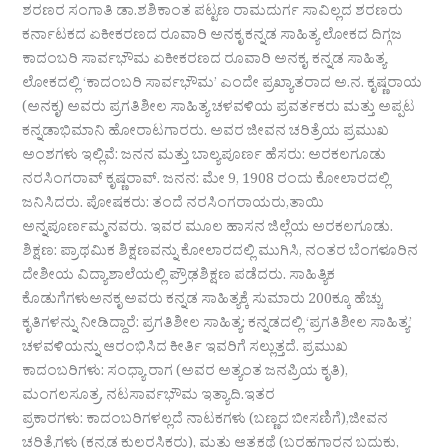
ಶರಣರ ಸಂಗಾತಿ ಡಾ.ಶಶಿಕಾಂತ ಪಟ್ಟಣ ರಾಮದುರ್ಗ ಸಾವಿಲ್ಲದ ಶರಣರು
ಕರ್ನಾಟಕದ ಏಕೀಕರಣದ ರೂವಾರಿ ಅನಕೃ ಕನ್ನಡ ಸಾಹಿತ್ಯ ಲೋಕದ ದಿಗ್ಗಜ
ಕಾದಂಬರಿ ಸಾರ್ವಭೌಮ ಏಕೀಕರಣದ ರೂವಾರಿ ಅನಕೃ. ಕನ್ನಡ ಸಾಹಿತ್ಯ
ಲೋಕದಲ್ಲಿ ‘ಕಾದಂಬರಿ ಸಾರ್ವಭೌಮ’ ಎಂದೇ ಪ್ರಖ್ಯಾತರಾದ ಅ.ನ. ಕೃಷ್ಣರಾಯ
(ಅನಕೃ) ಅವರು ಪ್ರಗತಿಶೀಲ ಸಾಹಿತ್ಯ ಚಳವಳಿಯ ಪ್ರವರ್ತಕರು ಮತ್ತು ಅಪ್ಪಟ
ಕನ್ನಡಾಭಿಮಾನಿ ಹೋರಾಟಗಾರರು. ಅವರ ಜೀವನ ಚರಿತ್ರೆಯ ಪ್ರಮುಖ
ಅಂಶಗಳು ಇಲ್ಲಿವೆ: ಜನನ ಮತ್ತು ಬಾಲ್ಯಪೂರ್ಣ ಹೆಸರು: ಅರಕಲಗೂಡು
ನರಸಿಂಗರಾವ್ ಕೃಷ್ಣರಾವ್. ಜನನ: ಮೇ 9, 1908 ರಂದು ಕೋಲಾರದಲ್ಲಿ
ಜನಿಸಿದರು. ಪೋಷಕರು: ತಂದೆ ನರಸಿಂಗರಾಯರು,ತಾಯಿ
ಅನ್ನಪೂರ್ಣಮ್ಮನವರು. ಇವರ ಮೂಲ ಹಾಸನ ಜಿಲ್ಲೆಯ ಅರಕಲಗೂಡು.
ಶಿಕ್ಷಣ: ಪ್ರಾಥಮಿಕ ಶಿಕ್ಷಣವನ್ನು ಕೋಲಾರದಲ್ಲಿ ಮುಗಿಸಿ, ನಂತರ ಬೆಂಗಳೂರಿನ
ದೇಶೀಯ ವಿದ್ಯಾಶಾಲೆಯಲ್ಲಿ ಪ್ರೌಢಶಿಕ್ಷಣ ಪಡೆದರು. ಸಾಹಿತ್ಯಿಕ
ಕೊಡುಗೆಗಳುಅನಕೃ ಅವರು ಕನ್ನಡ ಸಾಹಿತ್ಯಕ್ಕೆ ಸುಮಾರು 200ಕ್ಕೂ ಹೆಚ್ಚು
ಕೃತಿಗಳನ್ನು ನೀಡಿದ್ದಾರೆ: ಪ್ರಗತಿಶೀಲ ಸಾಹಿತ್ಯ: ಕನ್ನಡದಲ್ಲಿ ‘ಪ್ರಗತಿಶೀಲ ಸಾಹಿತ್ಯ’
ಚಳವಳಿಯನ್ನು ಆರಂಭಿಸಿದ ಕೀರ್ತಿ ಇವರಿಗೆ ಸಲ್ಲುತ್ತದೆ. ಪ್ರಮುಖ
ಕಾದಂಬರಿಗಳು: ಸಂಧ್ಯಾ ರಾಗ (ಅವರ ಅತ್ಯಂತ ಜನಪ್ರಿಯ ಕೃತಿ),
ಮಂಗಲಸೂತ್ರ, ನಟಸಾರ್ವಭೌಮ ಇತ್ಯಾದಿ.ಇತರ
ಪ್ರಕಾರಗಳು: ಕಾದಂಬರಿಗಳಲ್ಲದೆ ನಾಟಕಗಳು (ಬಣ್ಣದ ಬೀಸಣಿಗೆ),ಜೀವನ
ಚರಿತ್ರೆಗಳು (ಕನ್ನಡ ಕುಲರಸಿಕರು), ಮತ್ತು ಆತ್ಮಕಥೆ (ಬರಹಗಾರನ ಬದುಕು,