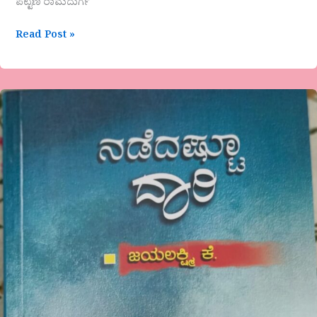
ಪಟ್ಟಣ ರಾಮದುರ್ಗ
Read Post »
ಜಯಲಕ್ಷ್ಮಿ
ಕೆ,
ಮಡಿಕೇರಿ
ಅವರ
ಕೃತಿ
“ನಡೆದಷ್ಟೂ
ದಾರಿ”
ಅವಲೋಕನ
ಸುನೀತ
ಕುಶಾಲನಗರ
ಅವರಿಂದ