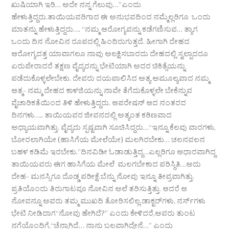
ಖುಷಿಯಾಗಿ ಇರಿ… ಅದೇ ನನ್ನ ಗೆಲುವು…”ಎಂದು
ಹೇಳುತ್ತಿದ್ದರು.ತಾಯಿಯವರಿಗಾದ ಈ ಅನುಭವದಿಂದ ನಮ್ಮೆಲ್ಲರಿಗೂ ಒಂದು
ಮಾತನ್ನು ಹೇಳುತ್ತಿದ್ದರು…. “ನಮ್ಮ ಆರೋಗ್ಯವನ್ನು ಕಡೆಗಣಿಸುವ… ತ್ಯಾಗ
ಒಂದು ದಿನ ನೋವಿನ ರೂಪದಲ್ಲಿ ಹಿಂದಿರುಗುತ್ತದೆ. ಹೀಗಾಗಿ ದೇಹದ
ಆರೋಗ್ಯದತ್ತ ಯಾವಾಗಲೂ ನಾವು ಅಲಕ್ಷಿಸಬಾರದು ದೇಹದಲ್ಲಿ ಸ್ವಲ್ಪಾದರೂ
ಏರುಪೇರಾದರೆ ತಕ್ಷಣ ವೈದ್ಯರನ್ನು ಭೇಟಿಯಾಗಿ ಅದರ ಚಿಕಿತ್ಸೆಯನ್ನು
ಪಡೆದುಕೊಳ್ಳಲೇಬೇಕು. ದೇವರು ದಯಪಾಲಿಸಿದ ಅತ್ಯ ಅಮೂಲ್ಯವಾದ ನಮ್ಮ
ಆತ್ಮ- ನಮ್ಮ ದೇಹದ ಕಾಳಜಿಯನ್ನು ನಾವೇ ತೆಗೆದುಕೊಳ್ಳಲೇ ಬೇಕೆನ್ನುವ
ವೈಚಾರಿಕತೆಯಿಂದ ತಿಳಿ ಹೇಳುತ್ತಿದ್ದರು. ಆಪರೇಷನ್ ಆದ ನಂತರದ
ದಿನಗಳು….. ತಾಯಿಯವರ ಜೀವನದಲ್ಲಿ ಅತ್ಯಂತ ಕಠಿಣವಾದ
ಅಧ್ಯಾಯವಾಗಿತ್ತು. ವೈದ್ಯರು ಸ್ಪಷ್ಟವಾಗಿ ಸೂಚಿಸಿದ್ದರು…“ಇನ್ನೂ ಕೆಲವು ವಾರಗಳು,
ಬೋರಲಾಗಿಯೇ (ಹಾಸಿಗೆಯ ಮೇಲೆಯೇ) ಮಲಗಿರಬೇಕು… ಚಲನವಲನ
ಬಹಳ ಕಡಿಮೆ ಇರಬೇಕು.”ದಿನವಿಡೀ ಓಡಾಡುತ್ತಿದ್ದ…ಎಲ್ಲರಿಗೂ ಆಧಾರವಾಗಿದ್ದ
ತಾಯಿಯವರು ಈಗ ಹಾಸಿಗೆಯ ಮೇಲೆ ಮಲಗಬೇಕಾದ ಪರಿಸ್ಥಿತಿ…ಅದು
ದೇಹ- ಮನಸ್ಸಿಗೂ ದೊಡ್ಡ ಪರೀಕ್ಷೆ.ಬೆನ್ನು ನೋವು ಇನ್ನೂ ತೀವ್ರವಾಗಿತ್ತು.
ಪ್ರತಿಯೊಂದು ತಿರುಗಾಟವೂ ನೋವಿನ ಅಲೆ ತರಿಸುತ್ತಿತ್ತು. ಆದರೆ ಆ
ನೋವನ್ನೂ ಅವರು ತಮ್ಮ ಮುಖದಿ ತೋರಿಸಲಿಲ್ಲ.ಡಾಕ್ಟರ್‌ಗಳು, ನರ್ಸ್‌ಗಳು
ಭೇಟಿ ನೀಡಿದಾಗ“ನೋವು ಹೇಗಿದೆ?” ಎಂದು ಕೇಳಿದರೆ,ಅವರು ತುಂಟ
ನಗೆಯೊಂದಿಗೆ,“ಚೆನ್ನಾಗಿದೆ… ನಾನು ಬಲವಾಗಿದ್ದೇನೆ…” ಎಂದು