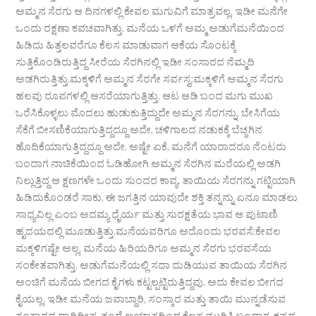
ಅಮ್ಮನ ಸೆರಗು ಆ ದಿನಗಳಲ್ಲಿ ಕೇವಲ ಮಗುವಿಗೆ ಮಾತ್ರವಲ್ಲ, ಇಡೀ ಮನೆಗೇ
ಒಂದು ರಕ್ಷಣಾ ಕವಚವಾಗಿತ್ತು. ಮನೆಯ ಒಳಗೆ ಅಮ್ಮ ಅಡುಗೆಮನೆಯಿಂದ
ಹಿಡಿದು ಹಿತ್ತಲವರೆಗೂ ಕೆಲಸ ಮಾಡುವಾಗ ಆಕೆಯ ಸೊಂಟಕ್ಕೆ
ಸುತ್ತಿಕೊಂಡಿರುತ್ತಿದ್ದ ಸೀರೆಯ ಸೆರಗಿನಲ್ಲಿ ಇಡೀ ಸಂಸಾರದ ನೆಮ್ಮದಿ
ಅಡಗಿರುತ್ತಿತ್ತು.​ಮಕ್ಕಳಿಗೆ ಅಮ್ಮನ ಸೆರಗೇ ಸರ್ವಸ್ವ:ಮಕ್ಕಳಿಗೆ ಅಮ್ಮನ ಸೆರಗು
ಹಲವು ರೂಪಗಳಲ್ಲಿ ಆಸರೆಯಾಗುತ್ತಿತ್ತು. ಆಟ ಆಡಿ ಬಂದ ಮಗು ಮುಖ
ಒರೆಸಿಕೊಳ್ಳಲು ಮೊದಲು ಹುಡುಕುತ್ತಿದ್ದುದೇ ಅಮ್ಮನ ಸೆರಗನ್ನು. ಬೇಸಿಗೆಯ
ಸೆಕೆಗೆ ಬೀಸಣಿಕೆಯಾಗುತ್ತಿದ್ದದ್ದೂ ಅದೇ, ಚಳಿಗಾಲದ ನಡುಕಕ್ಕೆ ಬೆಚ್ಚಗಿನ
ಹೊದಿಕೆಯಾಗುತ್ತಿದ್ದದ್ದೂ ಅದೇ. ಅಷ್ಟೇ ಏಕೆ, ಮನೆಗೆ ಯಾರಾದರೂ ನೆಂಟರು
ಬಂದಾಗ ನಾಚಿಕೆಯಿಂದ ಓಡಿಹೋಗಿ ಅಮ್ಮನ ಸೆರಗಿನ ಮರೆಯಲ್ಲಿ ಅಡಗಿ
ನಿಲ್ಲುತ್ತಿದ್ದ ಆ ಕ್ಷಣಗಳೇ ಒಂದು ಸುಂದರ ಕಾವ್ಯ. ತಾಯಿಯ ಸೆರಗನ್ನು ಗಟ್ಟಿಯಾಗಿ
ಹಿಡಿದುಕೊಂಡರೆ ಸಾಕು, ಈ ಜಗತ್ತಿನ ಯಾವುದೇ ಶಕ್ತಿ ತನ್ನನ್ನು ಏನೂ ಮಾಡಲು
ಸಾಧ್ಯವಿಲ್ಲ ಎಂಬ ಅದಮ್ಯ ಧೈರ್ಯ ಮತ್ತು ಸುರಕ್ಷತೆಯ ಭಾವ ಆ ಪುಟಾಣಿ
ಹೃದಯದಲ್ಲಿ ಮೂಡುತ್ತಿತ್ತು.​ಮನೆಯವರಿಗೂ ಅದೊಂದು ಭರವಸೆ:ಕೇವಲ
ಮಕ್ಕಳಿಗಷ್ಟೇ ಅಲ್ಲ, ಮನೆಯ ಹಿರಿಯರಿಗೂ ಅಮ್ಮನ ಸೆರಗು ಭರವಸೆಯ
ಸಂಕೇತವಾಗಿತ್ತು. ಅಡುಗೆಮನೆಯಲ್ಲಿ ಸದಾ ದುಡಿಯುವ ತಾಯಿಯ ಸೆರಗಿನ
ಅಂಚಿಗೆ ಮನೆಯ ಬೀಗದ ಕೈಗಳು ಕಟ್ಟಲ್ಪಟ್ಟಿರುತ್ತಿದ್ದವು. ಅದು ಕೇವಲ ಬೀಗದ
ಕೈಯಲ್ಲ, ಇಡೀ ಮನೆಯ ಜವಾಬ್ದಾರಿ, ಸಂಸ್ಕಾರ ಮತ್ತು ತಾಯಿ ಮುನ್ನಡೆಸುವ