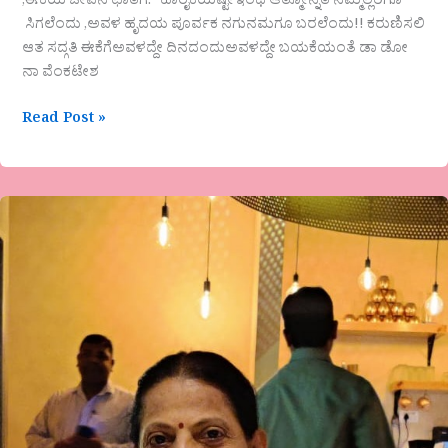
,ಈಕೆಯ ಜೀವನ ಛಾತಿಗೆ. ಹಾರೈಕೆಯಿಷ್ಟೇಇಂಥ ಆತ್ಮೋನ್ನತಿ ನಮ್ಮೆಲ್ಲರಿಗೂ
ಸಿಗಲೆಂದು ,ಅವಳ ಹೃದಯ ಪೂರ್ವಕ ನಗುನಮಗೂ ಬರಲೆಂದು!! ಕರುಣಿಸಲಿ
ಆತ ಸದ್ಗತಿ ಈಕೆಗೆಅವಳದ್ದೇ ದಿನದಂದುಅವಳದ್ದೇ ಬಯಕೆಯಂತೆ ಡಾ ಡೋ
ನಾ ವೆಂಕಟೇಶ
Read Post »
ಡಾ.ದಾನಮ್ಮ
ಝಳಕಿ
ಅವರ
ಕವಿತೆ
“ಬದುಕು”