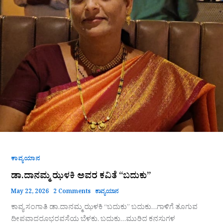
ಕಾವ್ಯಯಾನ
ಡಾ.ದಾನಮ್ಮ ಝಳಕಿ ಅವರ ಕವಿತೆ “ಬದುಕು”
May 22, 2026
2 Comments
ಕಾವ್ಯಯಾನ
ಕಾವ್ಯ ಸಂಗಾತಿ ಡಾ.ದಾನಮ್ಮ ಝಳಕಿ “ಬದುಕು” ಬದುಕು…ಗಾಳಿಗೆ ತೂಗುವ
ದೀಪವಾದರೂಭರವಸೆಯ ಬೆಳಕು. ಬದುಕು…ಮುರಿದ ಕನಸುಗಳ