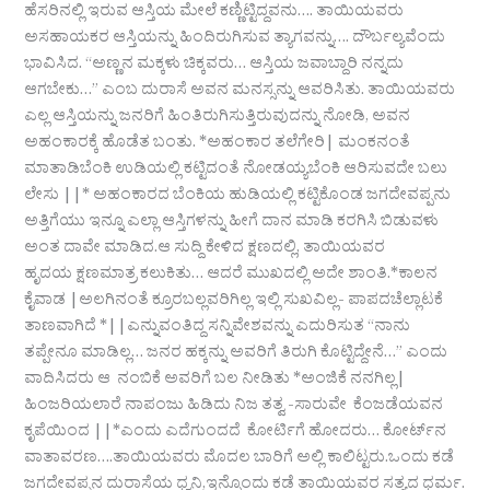
ಹೆಸರಿನಲ್ಲಿ ಇರುವ ಆಸ್ತಿಯ ಮೇಲೆ ಕಣ್ಣಿಟ್ಟಿದ್ದವನು…. ತಾಯಿಯವರು
ಅಸಹಾಯಕರ ಆಸ್ತಿಯನ್ನು ಹಿಂದಿರುಗಿಸುವ ತ್ಯಾಗವನ್ನು…. ದೌರ್ಬಲ್ಯವೆಂದು
ಭಾವಿಸಿದ. “ಅಣ್ಣನ ಮಕ್ಕಳು ಚಿಕ್ಕವರು… ಆಸ್ತಿಯ ಜವಾಬ್ದಾರಿ ನನ್ನದು
ಆಗಬೇಕು…” ಎಂಬ ದುರಾಸೆ ಅವನ ಮನಸ್ಸನ್ನು ಆವರಿಸಿತು. ತಾಯಿಯವರು
ಎಲ್ಲ ಆಸ್ತಿಯನ್ನು ಜನರಿಗೆ ಹಿಂತಿರುಗಿಸುತ್ತಿರುವುದನ್ನು ನೋಡಿ, ಅವನ
ಅಹಂಕಾರಕ್ಕೆ ಹೊಡೆತ ಬಂತು. *ಅಹಂಕಾರ ತಲೆಗೇರಿ| ಮಂಕನಂತೆ
ಮಾತಾಡಿಬೆಂಕಿ ಉಡಿಯಲ್ಲಿ ಕಟ್ಟಿದಂತೆ ನೋಡಯ್ಯಬೆಂಕಿ ಆರಿಸುವದೇ ಬಲು
ಲೇಸು ||* ಅಹಂಕಾರದ ಬೆಂಕಿಯ ಹುಡಿಯಲ್ಲಿ ಕಟ್ಟಿಕೊಂಡ ಜಗದೇವಪ್ಪನು
ಅತ್ತಿಗೆಯು ಇನ್ನೂ ಎಲ್ಲಾ ಆಸ್ತಿಗಳನ್ನು ಹೀಗೆ ದಾನ ಮಾಡಿ ಕರಗಿಸಿ ಬಿಡುವಳು
ಅಂತ ದಾವೇ ಮಾಡಿದ.ಆ ಸುದ್ದಿ ಕೇಳಿದ ಕ್ಷಣದಲ್ಲಿ, ತಾಯಿಯವರ
ಹೃದಯ ಕ್ಷಣಮಾತ್ರ ಕಲುಕಿತು… ಆದರೆ ಮುಖದಲ್ಲಿ ಅದೇ ಶಾಂತಿ.*ಕಾಲನ
ಕೈವಾಡ |ಅಲಗಿನಂತೆ ಕ್ರೂರಬಲ್ಲವರಿಗಿಲ್ಲ ಇಲ್ಲಿ ಸುಖವಿಲ್ಲ- ಪಾಪದಚೆಲ್ಲಾಟಕೆ
ತಾಣವಾಗಿದೆ *||ಎನ್ನುವಂತಿದ್ದ ಸನ್ನಿವೇಶವನ್ನು ಎದುರಿಸುತ “ನಾನು
ತಪ್ಪೇನೂ ಮಾಡಿಲ್ಲ… ಜನರ ಹಕ್ಕನ್ನು ಅವರಿಗೆ ತಿರುಗಿ ಕೊಟ್ಟಿದ್ದೇನೆ…” ಎಂದು
ವಾದಿಸಿದರು ಆ ನಂಬಿಕೆ ಅವರಿಗೆ ಬಲ ನೀಡಿತು *ಅಂಜಿಕೆ ನನಗಿಲ್ಲ|
ಹಿಂಜರಿಯಲಾರೆ ನಾಪಂಜು ಹಿಡಿದು ನಿಜ ತತ್ವ -ಸಾರುವೇ ಕೆಂಜಡೆಯವನ
ಕೃಪೆಯಿಂದ ||*ಎಂದು ಎದೆಗುಂದದೆ ಕೋರ್ಟಿಗೆ ಹೋದರು… ಕೋರ್ಟ್‌ನ
ವಾತಾವರಣ….ತಾಯಿಯವರು ಮೊದಲ ಬಾರಿಗೆ ಅಲ್ಲಿ ಕಾಲಿಟ್ಟರು.ಒಂದು ಕಡೆ
ಜಗದೇವಪ್ಪನ ದುರಾಸೆಯ ಧ್ವನಿ,ಇನ್ನೊಂದು ಕಡೆ ತಾಯಿಯವರ ಸತ್ಯದ ಧರ್ಮ.