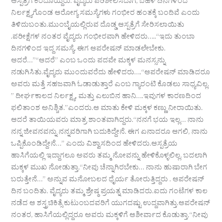
ಆಸ್ಪತ್ರೆಗೆ ಕರೆದೊಯ್ದರು. ವೈದ್ಯರು ಪರಿಶೀಲಿಸಿದಾಗ, ಬಹಳ ದಿನಗಳಿಂದ
ನಿರ್ಲಕ್ಷ್ಯಗೊಂಡ ಆರೋಗ್ಯ ಸಮಸ್ಯೆಗಳು ಗಂಭೀರ ಹಂತಕ್ಕೆ ಬಂದಿವೆ ಎಂದು
ತಿಳಿದುಬಂತು.ಮುಂಬೈಯಲ್ಲಿರುವ ದೊಡ್ಡ ಆಸ್ಪತ್ರೆಗೆ ಸೇರಿಸಲಾಯಿತು
.ಪರೀಕ್ಷೆಗಳ ನಂತರ ವೈದ್ಯರು ಗಂಭೀರವಾಗಿ ಹೇಳಿದರು…..“ಇದು ತುಂಬಾ
ದಿನಗಳಿಂದ ಇದ್ದ ಸಮಸ್ಯೆ. ಈಗ ಆಪರೇಷನ್ ಮಾಡಲೇಬೇಕು.
ಆದರೆ…”“ಆದರೆ” ಎಂಬ ಒಂದು ಪದವೇ ಮಕ್ಕಳ ಮನಸ್ಸನ್ನು
ನಡುಗಿಸಿತು.ವೈದ್ಯರು ಮುಂದುವರೆದು ಹೇಳಿದರು….“ಆಪರೇಷನ್ ಮಾಡಿದರೂ
ಅವರು ಮತ್ತೆ ಸಹಜವಾಗಿ ಓಡಾಡುತ್ತಾರೆ ಎಂಬ ಗ್ಯಾರಂಟಿ ಕೊಡಲು ಸಾಧ್ಯವಿಲ್ಲ.
” ದೀರ್ಘಕಾಲದ ನಿರ್ಲಕ್ಷ್ಯ, ಮತ್ತು ಎಲುಬಿನ ಹಾನಿ….ಇವುಗಳ ಕಾರಣದಿಂದ
ಫಲಿತಾಂಶ ಅನಿಶ್ಚಿತ.”ಎಂದರು.ಆ ಮಾತು ಕೇಳಿ ಮಕ್ಕಳ ಕಣ್ಣು ನೀರಾಯಿತು.
ಆದರೆ ತಾಯಿಯವರು ಮಾತ್ರ ಶಾಂತವಾಗಿದ್ದರು.“ನನಗೆ ಭಯ ಇಲ್ಲ… ನಾನು
ನನ್ನ ಜೀವನವನ್ನು ನನ್ನವರಿಗಾಗಿ ಬದುಕಿದ್ದೇನೆ. ಈಗ ಏನಾದರೂ ಆಗಲಿ, ನಾನು
ಒಪ್ಪಿಕೊಂಡಿದ್ದೇನೆ…” ಎಂದು ವಿಶ್ವಾಸದಿಂದ ಹೇಳಿದರು.ಆಸ್ಪತ್ರೆಯ
ಹಾಸಿಗೆಯಲ್ಲಿ ಇದ್ದಾಗಲೂ ಅವರು ತಮ್ಮ ನೋವನ್ನು ಹೇಳಿಕೊಳ್ಳಲಿಲ್ಲ. ಬದಲಾಗಿ
ಮಕ್ಕಳ ಮುಖ ನೋಡುತ್ತಾ,“ನೀವು ಚೆನ್ನಾಗಿರಬೇಕು… ನಾನು ಹುಷಾರಾಗಿ ಬೇಗ
ಬರುತ್ತೇನೆ…” ಅನ್ನುವ ಮನೋಬಲದ ಧೈರ್ಯ ತೋರುತ್ತಿದ್ದರು . ಆಪರೇಷನ್
ದಿನ ಬಂದಿತು. ವೈದ್ಯರು ತಮ್ಮ ಶ್ರೇಷ್ಠ ಪ್ರಯತ್ನ ಮಾಡಿದರು.ಐದು ಗಂಟೆಗಳ ಕಾಲ
ನಡೆದ ಆ ಶಸ್ತ್ರಚಿಕಿತ್ಸೆ ಕುಟುಂಬದವರಿಗೆ ಯುಗದಷ್ಟು ಉದ್ದವಾಗಿತ್ತು.ಆಪರೇಷನ್
ನಂತರ, ಹಾಸಿಗೆಯಲ್ಲಿದ್ದರೂ ಅವರು ಮಕ್ಕಳಿಗೆ ಆಶೀರ್ವಾದ ಕೊಡುತ್ತಾ,“ನೀವು