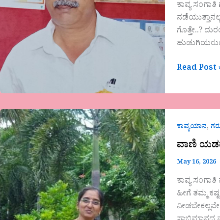
ಕಾವ್ಯ ಸಂಗಾತ
ನಡೆಯುತ್ತಾನಲ್ಲ
ಗೊತ್ತೇ..? ದು
ಹುಡುಗಿಯರುಧರ
Read Post 
ವಾಣಿ
,
ಯಡಹಳ್ಳಿಮಠ
ಕಾವ್ಯಯಾನ
ಗ
ಅವರ
ವಾಣಿ ಯಡ
ಗಜಲ್
May 16, 2026
ಕಾವ್ಯ ಸಂಗಾತ
ಹೀಗೆ ತಮ್ಮ ಕಷ
ನೀಡಬೇಕಲ್ಲವೇ
ಸ್ವಾಭಿಮಾನದ 