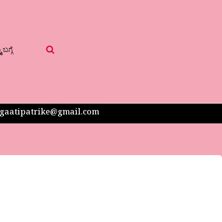
 ಬಗ್ಗೆ
 sangaatipatrike@gmail.com