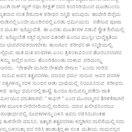
ಲುಂಗಿ ರಾಕ್ ಸ್ಟಾರ್ ರಘು ದೀಕ್ಷಿತ್ ರವರ ಕಂಠಸಿರಿಯಿಂದ ಮೂಡಿಬಂದು
ಾತರಾದ ಸಂತ ಶಿಶುನಾಳ ಶರೀಫರ ಸನ್ನಿಧಿ ಇರುವುದು ಹಾವೇರಿ ಜಿಲ್ಲೆಯ
ೀಫರ ನಾಡಿನಲ್ಲಿ ಒಂದೇ ಮಂದಿರದಲ್ಲಿ ಎರಡು ಧರ್ಮಿಯರು ನಡೆಸುವ ಪೂಜಾ
 ಮೂರ್ತಿ ಇನ್ನೊಂದೆಡೆ. ಈ ಎರಡು ಮೂರ್ತಿಗಳ ನಡುವೆ ಶ್ವೇತ ಶಿಲೆಯಲ್ಲಿ
 ಇನ್ನೊಂದೆಡೆ ಸಕ್ಕರೆ ಪ್ರಸಾದ ವಿತರಣೆ! ಹಿಂದೂ ಮುಸ್ಲಿಂ ಭಾವೈಕ್ಯತೆಯ
ಎಂಥವರೂ ಭಾವಪರವಶರಾಗಬೇಕು ಹುಲಗೂರ ಶರೀಫರ ಈ ಸನ್ನಿಧಿಯಲ್ಲಿ.
ಭ್ರಮೆಯಲ್ಲಿರುವ, ಜಾತಿ ಮತ ಪಂಥಗಳು ಎಂಬ ತ್ರಿಶಂಕುವಿನಿಂದ ಹೊರಬರಲಾಗದ
ನಗಳನ್ನು, ಅಲ್ಲಿನ ಜನರು ಹೊಂದಿಕೊಂಡು ಬಾಳುವ ಪರಿಯನ್ನು
ಟ್ಟ ಊರದು. “ದೇಹವೇ ಮಸೀದಿ,ದೇಹವೇ ದೇಗುಲ ” ಎಂದು ಸಾರಿದ,
್ದತೆ ಸಾರುವ ಅವರ ತತ್ವಪದಗಳು, ಮಾನವ ಧರ್ಮ ಸಾರುವ ಅವರ ಪದಗಳ
ಿಕ ಸತ್ಯಗಳನ್ನು ಸರಳ ಸುಂದರ ಆಡು ಭಾಷೆಯಲ್ಲಿ ನಿರೂಪಿಸಿರುವ ಶರೀಫರು
ಸ್ಲಾಂ ಧರ್ಮದಲ್ಲಿ ಹುಟ್ಟಿ, ಹಿಂದೂ ಗುರುವನ್ನು ಪಡೆದು ಜಾತಿ
ಧರ್ಮೀಯರ ಮಾತಿಗಾಗಲಿ, ” ಕಾಫಿರ್ ” ಎಂದ ಮುಸಲ್ಮಾನರ ತೆಗಳಿಕೆಗಾಗಲಿ
ನು ಪದಗಳ ಮೂಲಕ ಬೀದಿಬೀದಿಯಲ್ಲಿ ಸಾರಿದರು. ಯಾವ ಖಲೀಫನಿಂದಲೂ
ಗೂಢಾರ್ಥದಲ್ಲಿ, ರೂಪಕಗಳನ್ನು ಬಳಸಿ ಇವರು ರಚಿಸಿರುವಂತಹ
ುಳಿದೇನೇ ಮಾನಿನಿ, ಇತ್ಯಾದಿ ತತ್ವಪದಗಳು ಕನ್ನಡಿಗರ ನಾಲಿಗೆಯಲ್ಲಿ ಸದಾ
ು ಬಳಸುತ್ತಾ ಪದ ರಚಿಸಿ ಹಾಡುತ್ತಿದ್ದ ಈ ಸಂತ ಮತೀಯ ಸಾಮರಸ್ಯದ