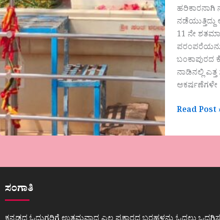
ಹರಿಕಾರನಾಗಿ 
ನಡೆಯುತ್ತಿದ್
11 ನೇ ಶತಮಾನ
ಪರಂಪರೆಯನ್ನು
ಬಂಕಾಪುರದ ಕೋ
ನಾಡಿನಲ್ಲಿ ಎತ
ಆಕರ್ಷಣೆಗಳೇ ಸರ
Read Post 
ಸಂಗಾತಿ
ಕನ್ನಡದ ಓದುಗರಿಗೆ ಉತ್ತಮವಾದ ಎಲ್ಲ ಪ್ರಕಾರದ ಬರಹಳನ್ನು ಓದಲು ಒದಗಿಸ