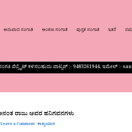
ಅನುವಾದ ಸಂಗಾತಿ
ಅಂಕಣ ಸಂಗಾತಿ
ಪುಸ್ತಕ ಸಂಗಾತಿ
ಇತರೆ
ನಮ್ಮ
ಂಗತಿ ವೆಬ್ಸೈಟ್ ಕಳಿಸಬಹುದು ವಾಟ್ಸಪ್‌ :- 9483261944, ಇಮೇಲ್ :-
ಅನಂತ ರಾಜು ಅವರ ಹನಿಗವನಗಳು
Leave a Comment
ಕಾವ್ಯಯಾನ