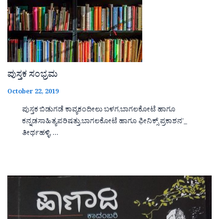
ಪುಸ್ತಕ ಸಂಭ್ರಮ
October 22, 2019
ಪುಸ್ತಕ ಬಿಡುಗಡೆ ಕಾವ್ಯಕಂದೀಲು ಬಳಗ,ಬಾಗಲಕೋಟೆ ಹಾಗೂ
ಕನ್ನಡಸಾಹಿತ್ಯಪರಿಷತ್ತು,ಬಾಗಲಕೋಟೆ ಹಾಗೂ ಫೀನಿಕ್ಸ್ ಪ್ರಕಾಶನ’_
ತೀರ್ಥಹಳ್ಳಿ, …