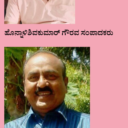
ಹೊನ್ನಾಳಿಶಿವಕುಮಾರ್ ಗೌರವ ಸಂಪಾದಕರು