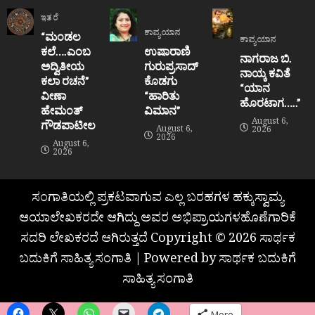
ಇತರೆ
ಕಾವ್ಯಯಾನ
“ಮಂಡಲ
ಕಾವ್ಯಯಾನ
ಕಲೆ….ಎಂಬ
ಉಷಾರಾಣಿ
ನಾಗರಾಜ ಬಿ.
ಅದ್ವಿತೀಯ
ಗುರುಪ್ರಸಾದ್
ನಾಯ್ಕ ಕವಿತೆ
ಕಲಾ ರಚನೆ”‌
ಕೊಡಗು
“ಯಾನ
ವೀಣಾ
“ಹಾರಿತು
ಹೊರಟಾಗ…..”
ಹೇಮಂತ್‌
ವಿಮಾನ”
August 6,
ಗೌಡಪಾಟೀಲ
August 6,
2026
2026
August 6,
2026
ಸಂಗಾತಿಯಲ್ಲಿ ಪ್ರಕಟವಾಗುವ ಎಲ್ಲ ಬರಹಗಳ ಹಕ್ಕುಸ್ವಾಮ್ಯ
ಆಯಾಲೇಖಕರದೇ ಆಗಿದ್ದು ಅವರ ಅಭಿಪ್ರಾಯಗಳಹೊಣೆಗಾರಿಕೆ
ಸದರಿ ಲೇಖಕರದೆ ಆಗಿರುತ್ತದೆ Copyright © 2026 ಸಾರ್ಥಕ
ಬದುಕಿಗೆ ಸಾಹಿತ್ಯ ಸಂಗಾತಿ | Powered by ಸಾರ್ಥಕ ಬದುಕಿಗೆ
ಸಾಹಿತ್ಯ ಸಂಗಾತಿ
More