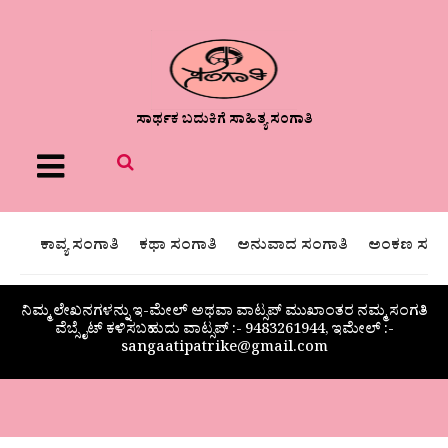
ಸಾರ್ಥಕ ಬದುಕಿಗೆ ಸಾಹಿತ್ಯ ಸಂಗಾತಿ
Menu
ಕಾವ್ಯ ಸಂಗಾತಿ
ಕಥಾ ಸಂಗಾತಿ
ಅನುವಾದ ಸಂಗಾತಿ
ಅಂಕಣ ಸಂಗಾ
ನಿಮ್ಮ ಲೇಖನಗಳನ್ನು ಇ-ಮೇಲ್ ಅಥವಾ ವಾಟ್ಸಪ್ ಮುಖಾಂತರ ನಮ್ಮ ಸಂಗತಿ
ವೆಬ್ಸೈಟ್ ಕಳಿಸಬಹುದು ವಾಟ್ಸಪ್‌ :- 9483261944, ಇಮೇಲ್ :-
sangaatipatrike@gmail.com