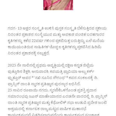
ಗದಗ- 13 ಅಕ್ಷರ ಸಂಸ್ಕೃತಿ ಉಳಿಸಿ ಪುಸ್ತಕ ಸಂಸ್ಕೃತಿ ಬೆಳೆಸುತ್ತಿರವ ಸ್ಥಳೀಯ
ನಿರಂತರ ಪ್ರಕಾಶನ ಸಂಸ್ಥೆ ಯುವ ಮತ್ತು ಅವಕಾಶ ವಂಚಿತ ಬರಹಗಾರರ
ಕೃತಿಗಳನ್ನು ಕಳೆದ 22ವರ್ಷ ಗಳಿಂದ ಪ್ರಕಟಿಸುತ್ತ ಬರುತ್ತಿದ್ದು, ಎಲೆ ಮರೆಯ
ಕಾಯಿಯಂತಿರುವ ಸಾಹಿತಿಗಳ ಚೊಚ್ಚ ಲ ಕೃತಿಗಳನ್ನು ಪ್ರಕಟಿಸಿದ ಹಿರಿಮೆ
ನಿರಂತರ ಪ್ರಕಾಶನಕ್ಕೆ ಸಲ್ಲುತ್ತದೆ.
2025 ನೇ ಸಾಲಿನಲ್ಲಿ ಪ್ರಥಮ ಆವೃತ್ತಿಯಲ್ಲಿ ದಕ್ಷಿಣ ಕನ್ನಡ ಜಿಲ್ಲೆಯ
ಪುತ್ತೂರಿನ ಶಿಕ್ಷಕಿ, ಅನುವಾದಕಿ, ಕವಯತ್ರಿ ಫ್ಲಾವಿಯಾ ಅಲ್ಬು ಕರ್ಕ್
ಪ್ಪುತ್ತೂರ್ ಅವರ *”ಸಖಿ ಸೂಸಿದ ಸೌಗಂಧ”* ಕವನ ಸಂಕಲನಕ್ಕೆ ದಿ.
ಫ್ರಾನ್ಸಿಸ್ ದಾಂತಿ ಸ್ಮಾರಕ ಪ್ರತಿಷ್ಠಾನ ಪುರಸ್ಕಾರ ಲಭಿಸಿದೆ.
25 ಸಾವಿರ ರೂಪಾಯಿ ನಗದು, ಸ್ಮರಣಿಕೆಒಳಗೊಂಡ ಪ್ರಶಸ್ತಿ ಪ್ರದಾನ
ಸಮಾರಂಭವು ಜೂನ್ ಮಾಹೇಯಾನದ ಎರಡನೇ ವಾರದಲ್ಲಿ ದಿ. ಫ್ರಾನ್ಸಿಸ್
ದಾಂತಿ ಸ್ಮಾರಕ ಪ್ರತಿಷ್ಠಾನ ಮತ್ತು ಕೆಥೋಲಿಕ್ ಸಭಾ ಉಡುಪಿ ಪ್ರದೇಶ ಜಂಟಿ
ಆಶ್ರಯದಲ್ಲಿ ಕರ್ನಾಟಕ ರಾಜ್ಯ ಮಟ್ಟದ ವಾರ್ಷಿಕ ಮಹಾಸಭೆ
ಕಾರ್ಯಕ್ರಮದಲ್ಲಿ ವಿತರಿಸಲಾಗುವದೆಂದು ಕಾರ್ಯಕ್ರಮದ ಸಂಚಾಲಕ