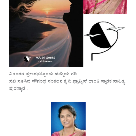
ನಿರಂತರ ಪ್ರಕಾಶನಕ್ಕೊಂದು ಹೆಮ್ಮೆಯ ಗರಿ
ಸಖಿ ಸೂಸಿದ ಸೌಗಂಧ ಸಂಕಲನ ಕ್ಕೆ ದಿ.ಫ್ರಾನ್ಸಿಸ್ ದಾಂತಿ ಸ್ಮಾರಕ ಸಾಹಿತ್ಯ
ಪುರಸ್ಕಾರ .