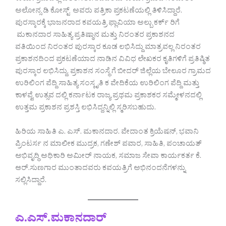
ಅಲೋನ್ಸ ಡಿ ಕೋಸ್ಟ್ ಅವರು ಪತ್ರಿಕಾ ಪ್ರಕಟಣೆಯಲ್ಲಿ ತಿಳಿಸಿದ್ದಾರೆ.
ಪುರಸ್ಕಾರಕ್ಕೆ ಭಾಜನರಾದ ಕವಯತ್ರಿ ಫ್ಲಾವಿಯಾ ಅಲ್ಬು ಕರ್ಕ್ ರಿಗೆ
ಮಕಾನದಾರ ಸಾಹಿತ್ಯ ಪ್ರತಿಷ್ಠಾನ ಮತ್ತು ನಿರಂತರ ಪ್ರಕಾಶನದ
ವತಿಯಿಂದ ನಿರಂತರ ಪುರಸ್ಕಾರ ಕೂಡ ಲಭಿಸಿದ್ದು ಮಾತ್ರವಲ್ಲ ನಿರಂತರ
ಪ್ರಕಾಶನದಿಂದ ಪ್ರಕಟಣೆಯಾದ ನಾಡಿನ ವಿವಿಧ ಲೇಖಕರ ಕೃತಿಗಳಿಗೆ ಪ್ರತಿಷ್ಠಿತ
ಪುರಸ್ಕಾರ ಲಭಿಸಿದ್ದು, ಪ್ರಕಾಶನ ಸಂಸ್ಥೆ ಗೆ ಬೀದರ್ ಜಿಲ್ಲೆಯ ಬೇಲೂರ ಗ್ರಾಮದ
ಉರಿಲಿಂಗ ಪೆದ್ದಿ ಸಾಹಿತ್ಯ ಸಂಸ್ಕೃತಿ ಕ ವೇದಿಕೆಯ ಉರಿಲಿಂಗ ಪೆದ್ದಿ ಮತ್ತು
ಕಾಳವ್ವೆ ಉತ್ಸವ ದಲ್ಲಿ ಕರ್ನಾಟಕ ರಾಜ್ಯ ಪ್ರಥಮ ಪ್ರಕಾಶಕರ ಸಮ್ಮೇಳನದಲ್ಲಿ
ಉತ್ತಮ ಪ್ರಕಾಶನ ಪ್ರಶಸ್ತಿ ಲಭಿಸಿದ್ದನ್ನಿಲ್ಲಿ ಸ್ಮರಿಸಬಹುದು.
ಹಿರಿಯ ಸಾಹಿತಿ ಎ. ಎಸ್. ಮಕಾನದಾರ. ವೇದಾಂತ ಕ್ರಿಯೆಷನ್, ಭವಾನಿ
ಪ್ರಿಂಟರ್ಸ ನ ಮಾಲೀಕ ಮುದ್ರಕ, ಗಣೇಶ್ ಪವಾರ, ಸಾಹಿತಿ, ಪಂಚಾಯತ್
ಅಭಿವೃದ್ಧಿ ಅಧಿಕಾರಿ ಅಮೀರ್ ನಾಯಕ, ಸಮಾಜ ಸೇವಾ ಕಾರ್ಯಕರ್ತ ಕೆ.
ಆರ್.ಸುಣಗಾರ ಮುಂತಾದವರು ಕವಯತ್ರಿಗೆ ಅಭಿನಂದನೆಗಳನ್ನು
ಸಲ್ಲಿಸಿದ್ದಾರೆ.
ಎ.ಎಸ್.ಮಕಾನದಾರ್