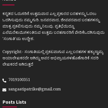
ಕನ್ನಡದ ಓದುಗರಿಗೆ ಉತ್ತಮವಾದ ಎಲ್ಲ ಪ್ರಕಾರದ ಬರಹಳನ್ನು ಓದಲು
ಒದಗಿಸುವುದು ನಮ್ಮ ಗುರಿ. ಜನಪರವಾದ, ಜೀವಪರವಾದ ಬರಹಗಳನ್ನು
ಮಾತ್ರ ಪ್ರಕಟಿಸುವುದು ನಮ್ಮ ನಿಲುವು. ಪ್ರತಿಭೆಯಿದ್ದೂ
ಎಲೆಮರೆಕಾಯಿಗಳಂತಿರುವ ಉತ್ತಮ ಬರಹಗಾರರಿಗೆ ವೇದಿಕೆಒದಗಿಸುವುದು
ʼಸಂಗಾತಿʼಯ ಉದ್ದೇಶ.
Copyright:- ಸಂಗಾತಿಯಲ್ಲಿ ಪ್ರಕಟವಾಗುವ ಎಲ್ಲ ಬರಹಗಳ ಹಕ್ಕುಸ್ವಾಮ್ಯ
ಆಯಾಲೇಖಕರದೇ ಆಗಿದ್ದು ಅವರ ಅಭಿಪ್ರಾಯಗಳಹೊಣೆಗಾರಿಕೆ ಸದರಿ
ಲೇಖಕರದೆ ಆಗಿರುತ್ತದೆ
7019100351
sangaatipatrike@gmail.com
Posts Lists