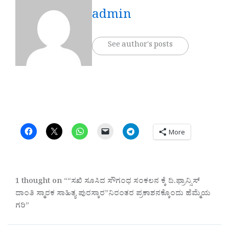
admin
See author's posts
More
1 thought on ““ಸಖಿ ಸೂಸಿದ ಸೌಗಂಧ ಸಂಕಲನ ಕ್ಕೆ ದಿ.ಫ್ರಾನ್ಸಿಸ್
ದಾಂತಿ ಸ್ಮಾರಕ ಸಾಹಿತ್ಯ ಪುರಸ್ಕಾರ”ನಿರಂತರ ಪ್ರಕಾಶನಕ್ಕೊಂದು ಹೆಮ್ಮೆಯ
ಗರಿ”