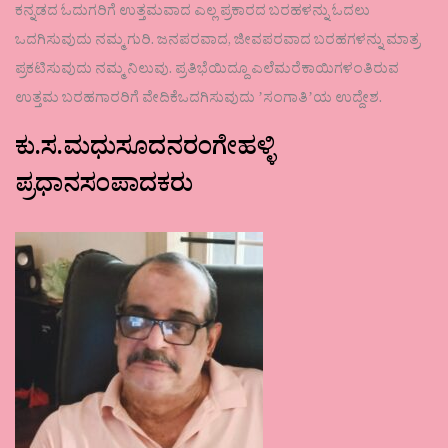
ಕನ್ನಡದ ಓದುಗರಿಗೆ ಉತ್ತಮವಾದ ಎಲ್ಲ ಪ್ರಕಾರದ ಬರಹಳನ್ನು ಓದಲು
ಒದಗಿಸುವುದು ನಮ್ಮ ಗುರಿ. ಜನಪರವಾದ, ಜೀವಪರವಾದ ಬರಹಗಳನ್ನು ಮಾತ್ರ
ಪ್ರಕಟಿಸುವುದು ನಮ್ಮ ನಿಲುವು. ಪ್ರತಿಭೆಯಿದ್ದೂ ಎಲೆಮರೆಕಾಯಿಗಳಂತಿರುವ
ಉತ್ತಮ ಬರಹಗಾರರಿಗೆ ವೇದಿಕೆಒದಗಿಸುವುದು ʼಸಂಗಾತಿʼಯ ಉದ್ದೇಶ.
ಕು.ಸ.ಮಧುಸೂದನರಂಗೇಹಳ್ಳಿ
ಪ್ರಧಾನಸಂಪಾದಕರು