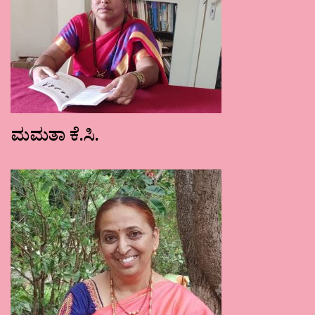
ಮಮತಾ ಕೆ.ಸಿ.