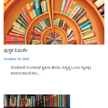
ಪುಸ್ತಕ ವಿಮರ್ಶೆ
October 19, 2019
ಬಿದಲೋಟಿ ರಂಗನಾಥ್ ಕೃತಿಯ ಹೆಸರು: ನನ್ನಪ್ಪ ಒಂದು ಗ್ಯಾಲಕ್ಸಿ (
ಕವನಸಂಕಲನ) ಕವಿ:…