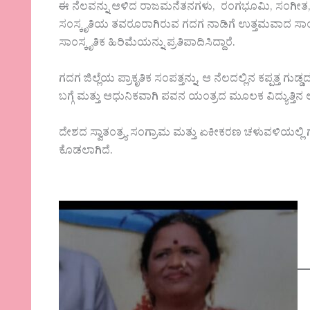
ಈ ನೆಲವನ್ನು ಆಳಿದ ರಾಜಮನೆತನಗಳು, ರಂಗಭೂಮಿ, ಸಂಗೀತ, ಶಿಲ
ಸಂಸ್ಕೃತಿಯ ತವರೂರಾಗಿರುವ ಗದಗ ನಾಡಿಗೆ ಉತ್ತಮವಾದ ಸಾಂಸ್
ಸಾಂಸ್ಕೃತಿಕ ಹಿರಿಮೆಯನ್ನು ಪ್ರತಿಪಾದಿಸಿದ್ದಾರೆ.
ಗದಗ ಜಿಲ್ಲೆಯ ಪ್ರಾಕೃತಿಕ ಸಂಪತ್ತನ್ನು, ಆ ನೆಲದಲ್ಲಿನ ಕಪ್ಪತ್ತ 
ಬಗ್ಗೆ ಮತ್ತು ಆಧುನಿಕವಾಗಿ ಪವನ ಯಂತ್ರದ ಮೂಲಕ ವಿದ್ಯುತ್ತಿನ
ದೇಶದ ಸ್ವಾತಂತ್ರ್ಯ ಸಂಗ್ರಾಮ ಮತ್ತು ಏಕೀಕರಣ ಚಳುವಳಿಯಲ್ಲಿ ಗ
ಕೊಡಲಾಗಿದೆ.