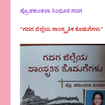
ಪ್ರೊ.ಶಕುಂತಲಾ ಸಿಂಧೂರ
ಗದಗ
“ಗದಗ ಜಿಲ್ಲೆಯ ಸಾಂಸ್ಕೃತಿಕ ಕೊಡುಗೆಗಳು”