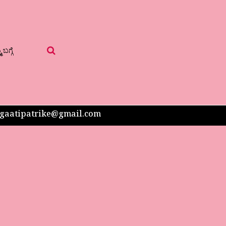
 ಬಗ್ಗೆ
 sangaatipatrike@gmail.com