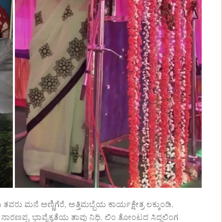
ನೆ ಅಣ್ಣಿಗೆರೆ, ಅತ್ತಿಮಬ್ಬೆಯ ಕಾರ್ಯಕ್ಷೇತ್ರ ಲಕ್ಕುಂಡಿ,
ರಣಪ್ಪ, ಭಾವೈಕ್ಯತೆಯ ತಾವು ನಿಧಿ, ಲಿಂ ತೋಂಟದ ಸಿದ್ದಲಿಂಗ