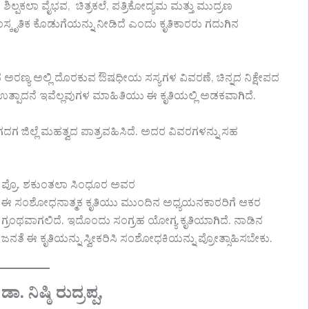
್ಪಕಲಾ ವೈಭವ, ಚಿತ್ರಕಲೆ, ಪತ್ರಿಕೋದ್ಯಮ ಮತ್ತು ಮುದ್ರಣ
ಕೃತಿಕ ಕೊಡುಗೆಯನ್ನು ನೀಡಿದೆ ಎಂದು ಕೃತಿಕಾರರು ಗದುಗಿನ
ಗುಡ್ಡದ ಅರಣ್ಯ ಅಲ್ಲಿ ದೊರಕುವ ಔಷಧೀಯ ಸಸ್ಯಗಳ ವಿವರಣೆ, ಚಿನ್ನದ ನಿಕ್ಷೇಪದ
 ಉತ್ಪಾದನೆ ಇವೆಲ್ಲವುಗಳ ಮಾಹಿತಿಯು ಈ ಕೃತಿಯಲ್ಲಿ ಅಡಕವಾಗಿದೆ.
ದಗ ಜಿಲ್ಲೆ ಮಹತ್ವದ ಪಾತ್ರವಹಿಸಿದೆ.‌ ಅದರ ವಿವರಗಳನ್ನು ಸಹ
ಪ್ರೊ. ಶಕುಂತಲಾ ಸಿಂಧೂರ ಅವರ
ಈ ಸಂಶೋಧನಾತ್ಮಕ ಕೃತಿಯು ಮುಂದಿನ ಅಧ್ಯಯನಕಾರರಿಗೆ ಆಕರ
ಗ್ರಂಥವಾಗಲಿದೆ. ಇದೊಂದು ಸಂಗ್ರಹ ಯೋಗ್ಯ ಕೃತಿಯಾಗಿದೆ. ನಾಡಿನ
ಜನತೆ ಈ ಕೃತಿಯನ್ನು ಸ್ವೀಕರಿಸಿ ಸಂಶೋಧಕಿಯನ್ನು ಪ್ರೋತ್ಸಾಹಿಸಬೇಕು.
ಡಾ. ನಿಷ್ಠಿ ರುದ್ರಪ್ಪ,