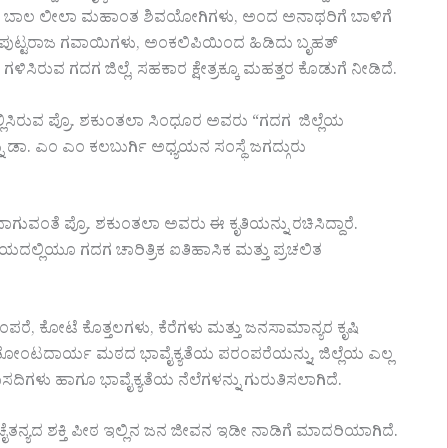
ದ ಬಾಲ ಲೀಲಾ ಮಹಾಂತ ಶಿವಯೋಗಿಗಳು, ಅಂದ ಅನಾಥರಿಗೆ ಬಾಳಿಗೆ
ಪುಟ್ಟರಾಜ ಗವಾಯಿಗಳು, ಅಂಕಲಿಪಿಯಿಂದ ಹಿಡಿದು ಬೃಹತ್
ಗಳಿಸಿರುವ ಗದಗ ಜಿಲ್ಲೆ, ಸಹಕಾರ ಕ್ಷೇತ್ರಕ್ಕೂ ಮಹತ್ತರ ಕೊಡುಗೆ ನೀಡಿದೆ.
ಲಿಸಿರುವ ಪ್ರೊ. ಶಕುಂತಲಾ ಸಿಂಧೂರ ಅವರು “ಗದಗ ಜಿಲ್ಲೆಯ
ು ಡಾ. ಎಂ ಎಂ ಕಲಬುರ್ಗಿ ಅಧ್ಯಯನ ಸಂಸ್ಥೆ ಜಗದ್ಗುರು
ಗುವಂತೆ ಪ್ರೊ. ಶಕುಂತಲಾ ಅವರು ಈ ಕೃತಿಯನ್ನು ರಚಿಸಿದ್ದಾರೆ.
ಾಯದಲ್ಲಿಯೂ ಗದಗ ಚಾರಿತ್ರಿಕ ಐತಿಹಾಸಿಕ ಮತ್ತು ಪ್ರಚಲಿತ
ರಂಪರೆ, ಕೋಟೆ ಕೊತ್ತಲಗಳು, ಕೆರೆಗಳು ಮತ್ತು ಜನಸಾಮಾನ್ಯರ ಕೃಷಿ
ತೋಂಟದಾರ್ಯ ಮಠದ ಭಾವೈಕ್ಯತೆಯ ಪರಂಪರೆಯನ್ನು, ಜಿಲ್ಲೆಯ ಎಲ್ಲ
ಿಗಳು ಹಾಗೂ ಭಾವೈಕ್ಯತೆಯ ನೆಲೆಗಳನ್ನು ಗುರುತಿಸಲಾಗಿದೆ.
ತನ್ಯದ ಶಕ್ತಿ ಪೀಠ ಇಲ್ಲಿನ ಜನ ಜೀವನ ಇಡೀ ನಾಡಿಗೆ ಮಾದರಿಯಾಗಿದೆ.