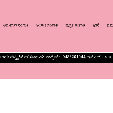
ಅನುವಾದ ಸಂಗಾತಿ
ಅಂಕಣ ಸಂಗಾತಿ
ಪುಸ್ತಕ ಸಂಗಾತಿ
ಇತರೆ
ನಮ್ಮ
ಂಗತಿ ವೆಬ್ಸೈಟ್ ಕಳಿಸಬಹುದು ವಾಟ್ಸಪ್‌ :- 9483261944, ಇಮೇಲ್ :-