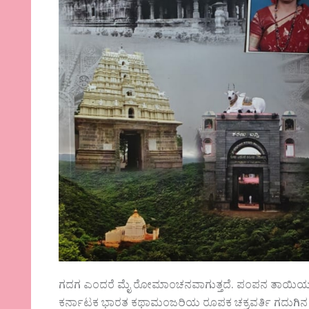
ಗದಗ ಎಂದರೆ ಮೈ ರೋಮಾಂಚನವಾಗುತ್ತದೆ. ಪಂಪನ ತಾಯಿಯ ತವರು ಮ
ಕರ್ನಾಟಕ ಭಾರತ ಕಥಾಮಂಜರಿಯ ರೂಪಕ ಚಕ್ರವರ್ತಿ ಗದುಗಿನ ನಾ