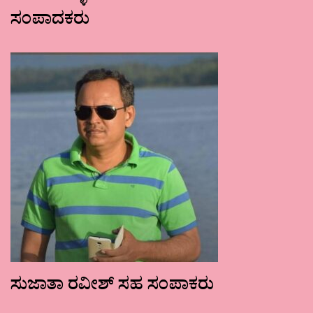
ಸಂಪಾದಕರು
ಸುಜಾತಾ ರವೀಶ್ ಸಹ ಸಂಪಾಕರು