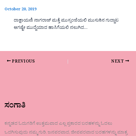
October 20, 2019
ದಾಕ್ಷಾಯಣಿ ನಾಗರಾಜ್ ಮತ್ತೆ ಮುಸ್ಸಂಜೆಯಲಿ ಮುಸುಕಿನ ಗುದ್ದಾಟ
ಆಗಷ್ಟೇ ಮುದ್ದೆಯಾದ ಹಾಸಿಗೆಯಲಿ ನಲುಗಿದ…
PREVIOUS
NEXT
ಸಂಗಾತಿ
ಕನ್ನಡದ ಓದುಗರಿಗೆ ಉತ್ತಮವಾದ ಎಲ್ಲ ಪ್ರಕಾರದ ಬರಹಳನ್ನು ಓದಲು
ಒದಗಿಸುವುದು ನಮ್ಮ ಗುರಿ. ಜನಪರವಾದ, ಜೀವಪರವಾದ ಬರಹಗಳನ್ನು ಮಾತ್ರ