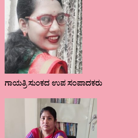
ಗಾಯತ್ರಿ ಸುಂಕದ ಉಪ ಸಂಪಾದಕರು