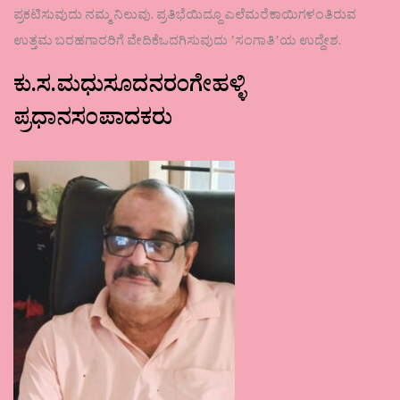
ಪ್ರಕಟಿಸುವುದು ನಮ್ಮ ನಿಲುವು. ಪ್ರತಿಭೆಯಿದ್ದೂ ಎಲೆಮರೆಕಾಯಿಗಳಂತಿರುವ
ಉತ್ತಮ ಬರಹಗಾರರಿಗೆ ವೇದಿಕೆಒದಗಿಸುವುದು ʼಸಂಗಾತಿʼಯ ಉದ್ದೇಶ.
ಕು.ಸ.ಮಧುಸೂದನರಂಗೇಹಳ್ಳಿ
ಪ್ರಧಾನಸಂಪಾದಕರು