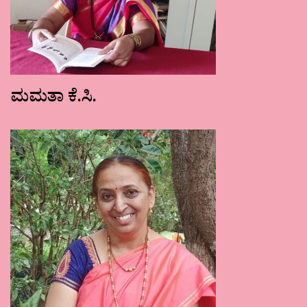
ಮಮತಾ ಕೆ.ಸಿ.