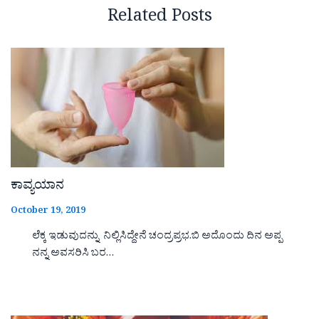
Related Posts
ಕಾವ್ಯಯಾನ
October 19, 2019
ಲೆಕ್ಕ ಇಡುವುದನ್ನು ನಿಲ್ಲಿಸಿದ್ದೇನೆ ಚಂದ್ರಪ್ರಭ.ಬಿ ಅದೊಂದು ದಿನ ಅಪ್ಪ
ನನ್ನ ಅವಸರಿಸಿ ಬರ…