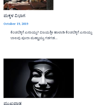
ಮಕ್ಕಳ ವಿಭಾಗ
October 19, 2019
ಕೆಂಚಬೆಕ್ಕಿಗೆ ಏನಾಯ್ತು? ವಿಜಯಶ್ರೀ ಹಾಲಾಡಿ ಕೆಂಚಬೆಕ್ಕಿಗೆ ಏನಾಯ್ತು
ಬಾಲವು ಪೂರಾ ಮಣ್ಣಾಯ್ತು ಗಡಗಡ…
ಮುಖವಾಡ