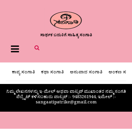
ಸಾರ್ಥಕ ಬದುಕಿಗೆ ಸಾಹಿತ್ಯ ಸಂಗಾತಿ
Menu
ಕಾವ್ಯ ಸಂಗಾತಿ
ಕಥಾ ಸಂಗಾತಿ
ಅನುವಾದ ಸಂಗಾತಿ
ಅಂಕಣ ಸಂಗಾ
ನಿಮ್ಮ ಲೇಖನಗಳನ್ನು ಇ-ಮೇಲ್ ಅಥವಾ ವಾಟ್ಸಪ್ ಮುಖಾಂತರ ನಮ್ಮ ಸಂಗತಿ
ವೆಬ್ಸೈಟ್ ಕಳಿಸಬಹುದು ವಾಟ್ಸಪ್‌ :- 9483261944, ಇಮೇಲ್ :-
sangaatipatrike@gmail.com