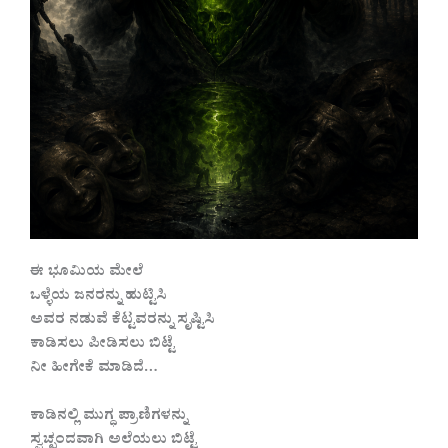
ಈ ಭೂಮಿಯ ಮೇಲೆ
ಒಳ್ಳೆಯ ಜನರನ್ನು ಹುಟ್ಟಿಸಿ
ಅವರ ನಡುವೆ ಕೆಟ್ಟವರನ್ನು ಸೃಷ್ಟಿಸಿ
ಕಾಡಿಸಲು ಪೀಡಿಸಲು ಬಿಟ್ಟೆ
ನೀ ಹೀಗೇಕೆ ಮಾಡಿದೆ…
ಕಾಡಿನಲ್ಲಿ ಮುಗ್ಧ ಪ್ರಾಣಿಗಳನ್ನು
ಸ್ವಚ್ಛಂದವಾಗಿ ಅಲೆಯಲು ಬಿಟ್ಟೆ