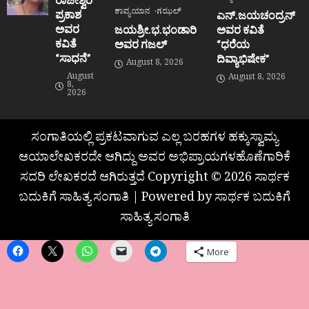
ಕಾವ್ಯಯಾನ
ಗಝಲ್
ಪ್ರಕಾಶ
ಎನ್.ಜಯಚಂದ್ರನ್
ಅವರ
ಜಯಶ್ರೀ.ಭ.ಭಂಡಾರಿ
ಅವರ ಕವಿತೆ
ಕವಿತೆ
ಅವರ ಗಜಲ್
“ಧರೆಯ
“ಸಾಧನೆ”
ದಿವ್ಯಾಭಿಷೇಕ”
August 8, 2026
August
August 8, 2026
8,
2026
ಸಂಗಾತಿಯಲ್ಲಿ ಪ್ರಕಟವಾಗುವ ಎಲ್ಲ ಬರಹಗಳ ಹಕ್ಕುಸ್ವಾಮ್ಯ
ಆಯಾಲೇಖಕರದೇ ಆಗಿದ್ದು ಅವರ ಅಭಿಪ್ರಾಯಗಳಹೊಣೆಗಾರಿಕೆ
ಸದರಿ ಲೇಖಕರದೆ ಆಗಿರುತ್ತದೆ Copyright © 2026 ಸಾರ್ಥಕ
ಬದುಕಿಗೆ ಸಾಹಿತ್ಯ ಸಂಗಾತಿ | Powered by ಸಾರ್ಥಕ ಬದುಕಿಗೆ
ಸಾಹಿತ್ಯ ಸಂಗಾತಿ
More