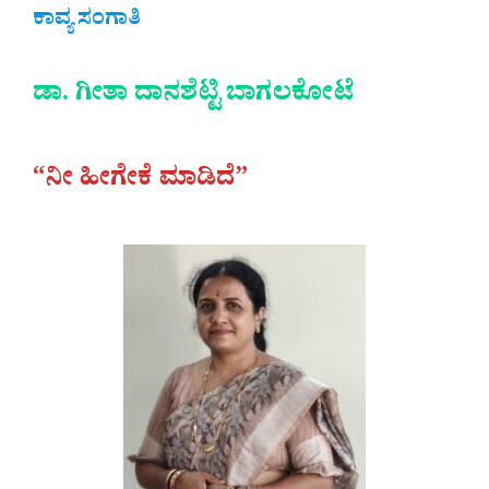
ಕಾವ್ಯ ಸಂಗಾತಿ
ಡಾ. ಗೀತಾ ದಾನಶೆಟ್ಟಿ ಬಾಗಲಕೋಟೆ
“ನೀ ಹೀಗೇಕೆ ಮಾಡಿದೆ”