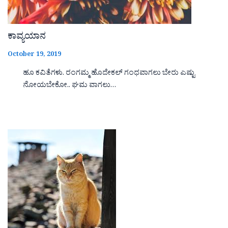
ಕಾವ್ಯಯಾನ
October 19, 2019
ಹೂ ಕವಿತೆಗಳು. ರಂಗಮ್ಮ ಹೊದೇಕಲ್ ಗಂಧವಾಗಲು ಬೇರು ಎಷ್ಟು
ನೋಯಬೇಕೋ.. ಘಮ ವಾಗಲು…