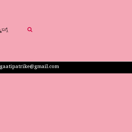
 ಬಗ್ಗೆ
 sangaatipatrike@gmail.com