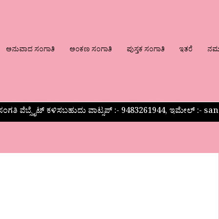
ಅನುವಾದ ಸಂಗಾತಿ
ಅಂಕಣ ಸಂಗಾತಿ
ಪುಸ್ತಕ ಸಂಗಾತಿ
ಇತರೆ
ನಮ್ಮ
ಂಗತಿ ವೆಬ್ಸೈಟ್ ಕಳಿಸಬಹುದು ವಾಟ್ಸಪ್‌ :- 9483261944, ಇಮೇಲ್ :-