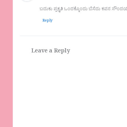
ಬದುಕು ಪ್ರಕೃತಿ ಒಂದಕ್ಕೊಂದು ಬೆಸೆದು ಕವನ ಸೌಂದರ್ಯ
Reply
Leave a Reply