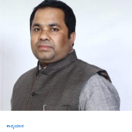
ಹೆಚ್.
ನಟರಾಜ್
ಆರ್ಯ
ಅವರ
ಕವಿತೆ”ಮೌನ
ಮಳೆ”
ಕಾವ್ಯಯಾನ