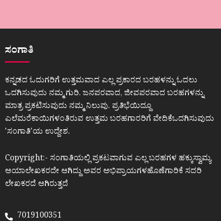
ಸಂಗಾತಿ
ಕನ್ನಡದ ಓದುಗರಿಗೆ ಉತ್ತಮವಾದ ಎಲ್ಲ ಪ್ರಕಾರದ ಬರಹಳನ್ನು ಓದಲು
ಒದಗಿಸುವುದು ನಮ್ಮ ಗುರಿ. ಜನಪರವಾದ, ಜೀವಪರವಾದ ಬರಹಗಳನ್ನು
ಮಾತ್ರ ಪ್ರಕಟಿಸುವುದು ನಮ್ಮ ನಿಲುವು. ಪ್ರತಿಭೆಯಿದ್ದೂ
ಎಲೆಮರೆಕಾಯಿಗಳಂತಿರುವ ಉತ್ತಮ ಬರಹಗಾರರಿಗೆ ವೇದಿಕೆಒದಗಿಸುವುದು
ʼಸಂಗಾತಿʼಯ ಉದ್ದೇಶ.
Copyright:- ಸಂಗಾತಿಯಲ್ಲಿ ಪ್ರಕಟವಾಗುವ ಎಲ್ಲ ಬರಹಗಳ ಹಕ್ಕುಸ್ವಾಮ್ಯ
ಆಯಾಲೇಖಕರದೇ ಆಗಿದ್ದು ಅವರ ಅಭಿಪ್ರಾಯಗಳಹೊಣೆಗಾರಿಕೆ ಸದರಿ
ಲೇಖಕರದೆ ಆಗಿರುತ್ತದೆ
7019100351