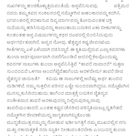
ಸುಖಗಳನ್ನು ಹಂಚಿಕೊಳ್ಳುತ್ತಿರುವಂತೆಯೆ ಆಪ್ತವೆನಿಸುವವು. ಪತ್ರೆಮರ
ರವರು ತಮ್ಮ ಕವನ ಸಂಕಲನದಲ್ಲಿ ನಮ್ಮೊಳಗಿನ ಅಹಂಕಾರವನ್ನು ಕರಗಿಸಿ,
ಭಗವಂತನಲ್ಲಿ ಶರಣಾಗುವ ದಿವ್ಯ ಮಾರ್ಗವನ್ನು ತೋರುವಂತಹ ಭಕ್ತಿ
ಸುಧೆಯನ್ನು ಹರಿಸಿರುವುದನ್ನು ಕಾಣಬಹುದು.ಬದುಕಿನ ಏಳು ಬೀಳುಗಳನ್ನು
ಕಂಡಂತಹ ಆಪ್ತ ವಿಷಯಗಳನ್ನು ಕಥನ ರೂಪದಲ್ಲಿ ಬಿಂಬಿಸಿರುವುದು
ಅರ್ಥಗರ್ಭಿತವಾಗಿದೆ. ಅಪ್ಪನ ನೋವು, ಹೆತ್ತವ್ವನ ಕಷ್ಟ,ಜೀವಸಖಿಯ
ಗೀತೆಗಳನ್ನು ಎಳೆ ಎಳೆಯಾಗಿ ರಚಿಸಿದ್ದಾರೆ. ಈ ಕೃತಿಯಲ್ಲಿರುವ ಎಲ್ಲಾ ಕವನಗಳು
ತುಂಬಾ ಅರ್ಥಪೂರ್ಣವಾಗಿ ರಚನೆಗೊಂಡಿದೆ ಅದರಲ್ಲಿ ಕೆಲವೊಂದುಷ್ಟು
ಕವನಗಳ ಸಾಲುಗಳು ತುಂಬಾ ಆಪ್ತವೆನಿಸಿತ್ತಿವೆ *ತಾವರೆ ನಾವಾದರೆ* ಸುತ್ತಣ
ಸುಂದರವಿದೆ ಒಳಗಣ ಅಂದಗೆಟ್ಟಿದೆಹಾಗೆಂದು ಅರಳದೇನು? ತಾವರೆ ಜೀವ
ಚೈತನ್ಯದ ಚಾರುಲತೆ? ಕವಿಯ ಈ ಸಾಲುಗಳಲ್ಲಿ ಅದೆಷ್ಟು ಅರ್ಥ ತುಂಬಿದ
ನುಡಿಗಳಿವೆ. ನಮ್ಮ ಸುತ್ತಲಿನ ಪರಿಸರ ಎಷ್ಟೇ ಸುಂದರವಾಗಿದ್ದರೂ, ನಮ್ಮೊಳೊಗಿನ
ಮನಸ್ಸು ಕುಸಿದಿರಬಹುದು; ಹಾಗೆಂದ ಮಾತ್ರಕ್ಕೆ ಬದುಕಿನ ಚೈತನ್ಯದ
ಸಂಕೇತವಾದ ತಾವರೆ ಅರಳುವುದನ್ನು ನಿಲ್ಲಿಸುವುದಿಲ್ಲ.ನಾವು
ತಾವರೆಯಂತಾದರೆ, ಎಂತಹ ಕಷ್ಟದ (ಕೆಸರಿನ) ಪರಿಸ್ಥಿತಿಯಲ್ಲೂ ಧೃತಿಗೆಡದೆ
ನಮ್ಮೊಳಗಿನ ಜೀವಕಳೆಯನ್ನು ಜಾಗೃತವಾಗಿಟ್ಟುಕೊಂಡು
ಮುನ್ನಡೆಯುತ್ತ,ನಮ್ಮನ್ನು ನೋಡುವ ಇಡೀ ಜಗತ್ತಿಗೆ ನಮ್ಮ ಮುಖದಲ್ಲಿನ ನಗು
ಮತ್ತು ಸಕಾರಾತ್ಮಕತೆ ಸದಾ ಸ್ಪೂರ್ತಿ ನೀಡುವಂತಿರಬೇಕು ಎಂಬುದನ್ನ ತುಂಬಾ