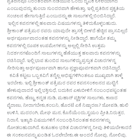
ಪ್ರತಿದಿನವೂ ನಿರಂತರವಾಗಿ ನಡೆಯುವ ಒಂದು ದೈವಿಕ ಲೀಲೆಯಾಗಿದೆ
ಎಂಬುವುದನ್ನು ತುಂಬಾ ಸುಂದರವಾಗಿ ಹೇಳುತ್ತಾ, ಇಲ್ಲಿ ಪ್ರತಿದಿನ ಪ್ರಕೃತಿಯ
ಸಂಚಲನ ಹೇಗಾಗುತ್ತಿದೆ ಎಂಬುದನ್ನು ಈ ಸಾಲುಗಳಲ್ಲಿ ಬಿಂಬಿಸಿದ್ದಾರೆ.
ಇಲ್ಲಿನ ಕವನಗಳಲ್ಲಿ ಹಲವಾರು ವಿಷಯಗಳನ್ನು ತಿಳಿದುಕೊಳ್ಳಬಹುದು.
ಶ್ರೀಕಾಂತ್ ಪತ್ರೆಮರ ರವರು ಯಾವುದೇ ತ್ರಾಸಕ್ಕೆ ಬೀಳದೆ ಹೆಚ್ಚಿನ ಪ್ರಾಸವಿಲ್ಲದೆ
ಅರ್ಥಪೂರ್ಣವಾದಂತಹ ಕವನಗಳನ್ನು ನೀಡಿದ್ದಾರೆ. ಹಾಗೆಯೇ ತಮ್ಮ
ಕವನಗಳಲ್ಲಿ ರೂಪಕ ಉಪಮೇಗಳನ್ನು ಅಲ್ಲಲ್ಲಿ ಸೇರಿಸಿ ಉತ್ತಮ
ನಿದರ್ಶನಗಳೊಂದಿಗೆ ಸಾಲುಗಳನ್ನು ಹೆಣೆಯುತ್ತ ಹಲವಾರು ಕವನಗಳನ್ನು
ರಚಿಸಿದ್ದಾರೆ. ಇಲ್ಲಿ ಭಾವ ತುಂಬಿದ ಸಾಲುಗಳಿದ್ದು,ಪ್ರಸ್ತುತ ವಿಚಾರಗಳನ್ನ
ಸೇರಿಸುತ್ತಾ ಅರ್ಥಪೂರ್ಣವಾಗಿ ಹಾಗೂ ಪ್ರಜ್ಞಾಪೂರ್ವಕವಾಗಿ ರಚಿಸಿದ್ದಾರೆ.
ಕವಿತೆ ಕಟ್ಟಲು ಒಬ್ಬ ಕವಿಗೆ ತನ್ನೆಲ್ಲ ಅಭಿಷ್ಟಗಳಿಗಿಂತಲೂ ಮುಖ್ಯವಾಗಿ ತಾಳ್ಮೆ
ಇರಬೇಕು. ಇಲ್ಲಿ ಶ್ರೀಕಾಂತ್ ಪತ್ರೆಮರ ರವರ ಕವನಸಂಕಲನದ ಮಟ್ಟಿಗೆ
ಹೇಳುವುದಾದರೆ ಇಲ್ಲಿ ಭಕ್ತಿಸುಧೆ, ಬದುಕಿನ ಏಳುಬೀಳಿಗೆ ಸಂಬಂಧಪಟ್ಟಂತಹ
ಕವನಗಳು, ಹೆಣ್ಣು, ಕನ್ನಡ ನುಡಿ, ಮಹಾನ್ ವ್ಯಕ್ತಿಗಳ ಸಾಲುಗಳು, ಕಾಣದ
ವೈರಾಣು, ನೀರಾಗಬೇಕು,ಕಂಬನಿ, ಹೊರಟೆ ಏಕೆ ನಿಷ್ಕಾರಣ.? ಜೋಪಡಿ, ಹುಲಿ
ಉಳಿಸಿ, ಮದರಂಗಿ, ಮೇಘ ಮನ, ಕೊನೆಯೆಂದು,ಸ್ವಯಂ ಪ್ರೀತಿ,ನಿರುತ್ತರ,
ನಿರಾಸೆ, ಇತ್ಯಾದಿ ವಿಷಯಗಳಿಗೆ ಸಂಬಂಧಿಸಿದಂತಹ ಕವನಗಳನ್ನು
ನೋಡಬಹುದಾಗಿದೆ. ಕುತೂಹಲ ಭರಿತ ವಿಚಾರಗಳನ್ನ ನೀವು ತಿಳಿಯಬೇಕಾದರೆ
ಈ ಸಂಕಲನವನ್ನು ಖಂಡಿತ ಓದಲೇಬೇಕು.ಈ ಅಂದರೆ ನೋವು, ನೋಲಿವು,