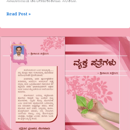
ಸಾಮಾನನು.ll ಡಾ.ರೇಣುಕಾತಾಯಿ. ಸಂತಬಾ.
Read Post »
ಶ್ರೀಕಾಂತ್‌
ಪತ್ರೆಮರ
ಅವರ
ಕೃತಿ
“ವ್ಯಕ್ತಪತ್ರೆಗಳು”
ಒಂದು
ಅವಲೋಕನ
ಅಭಿಜ್ಞಾ
ಪಿ.ಎಂ
ಗೌಡ