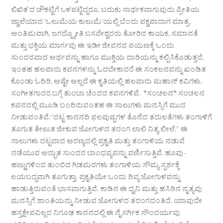
ಲಿಖಿತ’ದ ಚೌಕಟ್ಟಿಗೆ ಒಳಪಟ್ಟಿದ್ದರೂ, ಬದುಕು ಸಾರ್ಥಕವಾಗುವುದು ಪ್ರೀತಿಯ
ಜ್ವಾಲೆಯಾದ ‘ಒಲುಮೆಯ ಕುಲುಮೆ’ಯಲ್ಲಿ ಬೆಂದು ಪಕ್ವವಾದಾಗ ಮಾತ್ರ.
ಅಂತಿಮವಾಗಿ, ಜಗದ್ಜ್ಯೋತಿ ಬಸವೇಶ್ವರರು ತೋರಿದ ಕಾಯಕ, ಸಮಾನತೆ
ಮತ್ತು ಭಕ್ತಿಯ ಮಾರ್ಗವು ಈ ಇಡೀ ಜೀವನದ ಪಯಣಕ್ಕೆ ಒಂದು
ಸುಂದರವಾದ ಅರ್ಥವನ್ನು ಹಾಗೂ ಮುಕ್ತಿಯ ದಾರಿಯನ್ನು ಕಲ್ಪಿಸಿಕೊಡುತ್ತದೆ.
ಇಂತಹ ಹಲವಾರು ಕವನಗಳನ್ನು ಓದಬೇಕಾದರೆ ಈ ಸಂಕಲನವನ್ನು ಖಂಡಿತ
ಕೊಂಡು ಓದಿರಿ. ಅಷ್ಟೇ ಅಲ್ಲದೆ ಈ ಕೃತಿಯಲ್ಲಿ ಹಲವಾರು ಮಹಾನ್ ಕವಿಗಳು,
ಸಂಗೀತಗಾರರ,ಬಗ್ಗೆ ತುಂಬಾ ಚೆಂದದ ಕವನಗಳಿವೆ. *ಸಂಚಲನ* ಸಂಚಲನ
ಕವನದಲ್ಲಿ ಮೂಡಿ ಬಂದಿರುವಂತಹ ಈ ಸಾಲುಗಳು ಮನಸ್ಸಿಗೆ ಮುದ
ನೀಡುವಂತಿವೆ.“ದಟ್ಟ ಕಾನನದಿ ಫಲಪುಷ್ಪಗಳ ತೊನೆದ ತರುಲತೆಗಳು ತಂಗಾಳಿಗೆ
ತೂಗುತ ತೇಲುತ ಜೀಕುವ ಜೋಗುಳದ ತರಂಗ ಲಾಲಿ ನಿತ್ಯ ಲೀಲೆ.” ಈ
ಸಾಲುಗಳು ದಟ್ಟವಾದ ಅರಣ್ಯದಲ್ಲಿ ಪ್ರಕೃತಿ ಮತ್ತು ತಂಗಾಳಿಯ ನಡುವೆ
ನಡೆಯುವ ಅದ್ಭುತ ಸುಂದರ ಬಾಂಧವ್ಯವನ್ನು ವರ್ಣಿಸುತ್ತಿವೆ. ಹೂವು-
ಹಣ್ಣುಗಳಿಂದ ತುಂಬಿದ ಗಿಡಮರಗಳು ತಂಗಾಳಿಯ ಸೌಮ್ಯ ಸ್ಪರ್ಶಕ್ಕೆ
ಲಯಬದ್ಧವಾಗಿ ತೂಗುತ್ತಾ, ಪ್ರಕೃತಿಯೇ ಒಂದು ದಿವ್ಯ ಜೋಗುಳವನ್ನು
ಹಾಡುತ್ತಿರುವಂತೆ ಭಾಸವಾಗುತ್ತಿವೆ. ಕಾಡಿನ ಈ ಧ್ವನಿ ಮತ್ತು ಹಸಿರಿನ ನೃತ್ಯವು
ಮನಸ್ಸಿಗೆ ಶಾಂತಿಯನ್ನು ನೀಡುವ ಜೋಗುಳದ ತರಂಗದಂತಿದೆ. ಯಾವುದೇ
ಹಸ್ತಕ್ಷೇಪವಿಲ್ಲದ ನಿಗೂಢ ಕಾನನದಲ್ಲಿ ಈ ನೈಸರ್ಗಿಕ ಸೌಂದರ್ಯವು