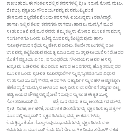
ಕಾಣಬಹುದು. ಈ ಸಂಕಲನದಲ್ಲಿನ ಕವನಗಳಲ್ಲಿ ಪ್ರೀತಿ, ಕರುಣೆ, ಕೋಪ, ದುಃಖ,
ದೇಶಭಕ್ತಿ, ಪ್ರಕೃತಿಯ ಸೌಂದರ್ಯವನ್ನು ಮನಮುಟ್ಟುವಂತೆ
ಹೇಳಿರುವುದಲ್ಲದೆ;ಕೆಲವೊಂದು ಕವನಗಳು ಲಯಬದ್ಧವಾಗಿ ರಚಿಸಿದ್ದಾರೆ.
ಹಾಗಾಗಿ ಇಲ್ಲಿನ ಕೆಲವು ಕವನಗಳು ರಾಗವಾಗಿ ಹಾಡಲು ಮನಸ್ಸಿಗೆ ಮುದ
ನೀಡುವಂತಿವೆ.ಪತ್ರೆಮರ ರವರು ​ತಮ್ಮ ಕಲ್ಪನಾ ಲೋಕದ ಮೂಲಕ ಸಾಮಾನ್ಯ
ಸಂಗತಿಗಳಿಗೂ ಒಂದು ವಿಶಿಷ್ಟ ರೂಪವನ್ನು ಕೊಟ್ಟಿರುವುದು ಹಾಗು
ಸುದೀರ್ಘವಾದ ಕಥೆಯನ್ನು ಹೇಳುವ ಬದಲು, ಕೆಲವೇ ಸಾಲುಗಳಲ್ಲಿ ಇಡೀ
ಭಾವವನ್ನು ಕಟ್ಟಿಕೊಡುವ ಪ್ರಯತ್ನ ಮಾಡಿರುವುದು ಶ್ಲಾಘನೀಯವೆನಿಸಿದೆ.ಅದರ
ಜೊತೆಗೆ ಪ್ರಕೃತಿಯ ಐಸಿರಿ , ವಸುಂಧರೆಯ ಸೌಂದರ್ಯ; ಅವಳ ಅನನ್ಯ
ಅಪ್ರತಿಮ ಒಡಲಿನಲಿ ತುಂಬಿರುವ ಅಗಾಧ ಅಂಶಗಳನ್ನು ಹೊತ್ತಿ ತರುವುದರ
ಮೂಲಕ ಒಂದು ಪ್ರಚಲಿತ ವಿಚಾರಧಾರೆಗಳನ್ನು ಪ್ರಸ್ತುತಪಡಿಸುವ ವಿಧಾನ
ನಾಡುನುಡಿಯ ಬಗ್ಗೆ ಗೌರವ, ಆದರಗಳು ಇತ್ಯಾದಿಗಳನ್ನು ಬಹಳ ಅಚ್ಚುಕಟ್ಟಾಗಿ
ಹೆಣೆದಿದ್ದಾರೆ.“ಮನಸ್ಸಿನ ಆಳದಿಂದ ಉಕ್ಕಿ ಬರುವ ಭಾವನೆಗಳಿಗೆ ಶಬ್ದಗಳ ಬಣ್ಣ
ಹಚ್ಚಿ, ಲಯದ ಚೌಕಟ್ಟಿನಲ್ಲಿ ಪೋಣಿಸಿರುವುದನ್ನು ಕೂಡ ಈ ಕೃತಿಯಲ್ಲಿ
ನೋಡಬಹುದಾಗಿದೆ. ಪತ್ರೆಮರ ರವರು ತಮ್ಮ ಆಂತರ್ಯದ ಮೌನ,
ಪ್ರೀತಿ, ವಿರಹ, ಹಳಹಳಿಕೆ, ಸಾಮಾಜಿಕ ಚಿಂತನೆಗಳನ್ನು ವ್ಯಕ್ತಪಡಿಸುತ್ತಾ ಪತ್ರಗಳ
ರೂಪದಲ್ಲಿ ಕಾವ್ಯವಾಗಿಸಿ ವ್ಯಕ್ತಪಡಿಸಿರುವುದನ್ನು ಈ ಕವನಗಳನ್ನು
ಓದುತ್ತಿದ್ದಂತೆಯೇ ಗೊತ್ತಾಗುವುದು.ಭಾವನೆಗಳನ್ನು ವ್ಯಕ್ತಪಡಿಸಿರುವ ಈ
ಕವನಗಳು ಸಾಮಾನ್ಯವಾಗಿ ಓದುಗನಿಗೆ ನೇರವಾಗಿ ಕವಿಯು ತನ್ನೊಳಗಿನ ಕಷ್ಟ-