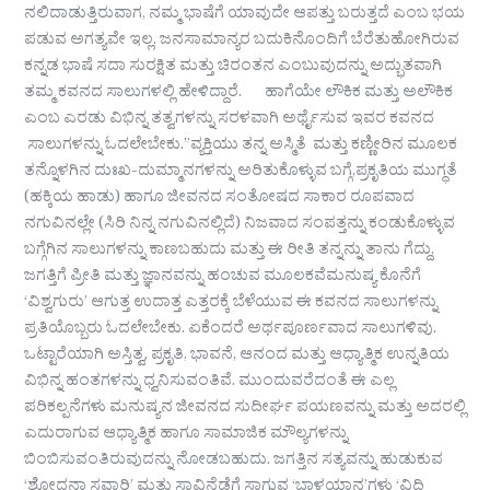
ನಲಿದಾಡುತ್ತಿರುವಾಗ, ನಮ್ಮ ಭಾಷೆಗೆ ಯಾವುದೇ ಆಪತ್ತು ಬರುತ್ತದೆ ಎಂಬ ಭಯ
ಪಡುವ ಅಗತ್ಯವೇ ಇಲ್ಲ. ಜನಸಾಮಾನ್ಯರ ಬದುಕಿನೊಂದಿಗೆ ಬೆರೆತುಹೋಗಿರುವ
ಕನ್ನಡ ಭಾಷೆ ಸದಾ ಸುರಕ್ಷಿತ ಮತ್ತು ಚಿರಂತನ ಎಂಬುವುದನ್ನು ಅದ್ಭುತವಾಗಿ
ತಮ್ಮ ಕವನದ ಸಾಲುಗಳಲ್ಲಿ ಹೇಳಿದ್ದಾರೆ. ಹಾಗೆಯೇ ಲೌಕಿಕ ಮತ್ತು ಅಲೌಕಿಕ
ಎಂಬ ಎರಡು ವಿಭಿನ್ನ ತತ್ವಗಳನ್ನು ಸರಳವಾಗಿ ಅರ್ಥೈಸುವ ಇವರ ಕವನದ
ಸಾಲುಗಳನ್ನು ಓದಲೇಬೇಕು.”ವ್ಯಕ್ತಿಯು ತನ್ನ ಅಸ್ಮಿತೆ ಮತ್ತು ಕಣ್ಣೀರಿನ ಮೂಲಕ
ತನ್ನೊಳಗಿನ ದುಃಖ-ದುಮ್ಮಾನಗಳನ್ನು ಅರಿತುಕೊಳ್ಳುವ ಬಗ್ಗೆ,ಪ್ರಕೃತಿಯ ಮುಗ್ಧತೆ
(ಹಕ್ಕಿಯ ಹಾಡು) ಹಾಗೂ ಜೀವನದ ಸಂತೋಷದ ಸಾಕಾರ ರೂಪವಾದ
ನಗುವಿನಲ್ಲೇ (ಸಿರಿ ನಿನ್ನ ನಗುವಿನಲ್ಲಿದೆ) ನಿಜವಾದ ಸಂಪತ್ತನ್ನು ಕಂಡುಕೊಳ್ಳುವ
ಬಗ್ಗೆಗಿನ ಸಾಲುಗಳನ್ನು ಕಾಣಬಹುದು ಮತ್ತು ಈ ರೀತಿ ತನ್ನನ್ನು ತಾನು ಗೆದ್ದು,
ಜಗತ್ತಿಗೆ ಪ್ರೀತಿ ಮತ್ತು ಜ್ಞಾನವನ್ನು ಹಂಚುವ ಮೂಲಕವೆಮನುಷ್ಯ ಕೊನೆಗೆ
‘ವಿಶ್ವಗುರು’ ಆಗುತ್ತ ಉದಾತ್ತ ಎತ್ತರಕ್ಕೆ ಬೆಳೆಯುವ ಈ ಕವನದ ಸಾಲುಗಳನ್ನು
ಪ್ರತಿಯೊಬ್ಬರು ಓದಲೇಬೇಕು. ಏಕೆಂದರೆ ಅರ್ಥಪೂರ್ಣವಾದ ಸಾಲುಗಳಿವು.​
ಒಟ್ಟಾರೆಯಾಗಿ ಅಸ್ತಿತ್ವ, ಪ್ರಕೃತಿ, ಭಾವನೆ, ಆನಂದ ಮತ್ತು ಆಧ್ಯಾತ್ಮಿಕ ಉನ್ನತಿಯ
ವಿಭಿನ್ನ ಹಂತಗಳನ್ನು ಧ್ವನಿಸುವಂತಿವೆ. ಮುಂದುವರೆದಂತೆ ಈ ಎಲ್ಲ
ಪರಿಕಲ್ಪನೆಗಳು ಮನುಷ್ಯನ ಜೀವನದ ಸುದೀರ್ಘ ಪಯಣವನ್ನು ಮತ್ತು ಅದರಲ್ಲಿ
ಎದುರಾಗುವ ಆಧ್ಯಾತ್ಮಿಕ ಹಾಗೂ ಸಾಮಾಜಿಕ ಮೌಲ್ಯಗಳನ್ನು
ಬಿಂಬಿಸುವಂತಿರುವುದನ್ನು ನೋಡಬಹುದು. ಜಗತ್ತಿನ ಸತ್ಯವನ್ನು ಹುಡುಕುವ
‘ಶೋಧನಾ ಸವಾರಿ’ ಮತ್ತು ಸಾವಿನೆಡೆಗೆ ಸಾಗುವ ‘ಬಾಳಯಾನ’ಗಳು ‘ವಿಧಿ