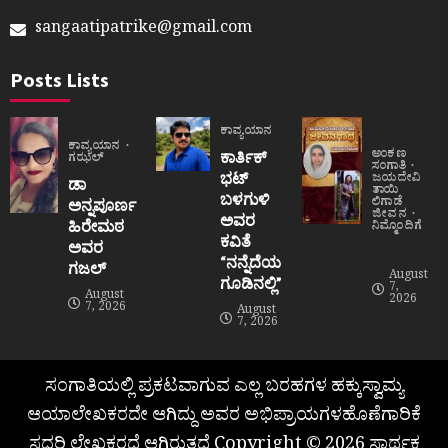
sangaatipatrike@gmail.com
Posts Lists
ಕಾವ್ಯಯಾನ
ಕಾವ್ಯಯಾನ
ಅಂಕಣ
ಕಾರ್ತಿಕ್
ಗಝಲ್
ಸಂಗಾತಿ
ಭಟ್
ಜಯದೇವಿ
ಡಾ
ತಾಯಿ
ಬಳಗುಳಿ
ಲಿಗಾಡೆ
ಅನ್ನಪೂರ್ಣ
ಜೀವನ
ಅವರ
ಹಿರೇಮಠ
ನಿಮ್ಮೊಂದಿಗೆ
ಕವಿತೆ
ಅವರ
“ನನ್ನೆದೆಯ
ಗಜಲ್
August
ಗೂಡಿನಲ್ಲಿ”
7,
August
2026
7, 2026
August
7, 2026
ಸಂಗಾತಿಯಲ್ಲಿ ಪ್ರಕಟವಾಗುವ ಎಲ್ಲ ಬರಹಗಳ ಹಕ್ಕುಸ್ವಾಮ್ಯ
ಆಯಾಲೇಖಕರದೇ ಆಗಿದ್ದು ಅವರ ಅಭಿಪ್ರಾಯಗಳಹೊಣೆಗಾರಿಕೆ
ಸದರಿ ಲೇಖಕರದೆ ಆಗಿರುತ್ತದೆ Copyright © 2026 ಸಾರ್ಥಕ