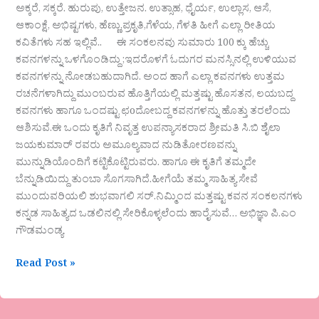
ಅಕ್ಕರೆ, ಸಕ್ಕರೆ. ಹುರುಪು, ಉತ್ತೇಜನ. ಉತ್ಸಾಹ, ಧೈರ್ಯ, ಉಲ್ಲಾಸ, ಆಸೆ,
ಆಕಾಂಕ್ಷೆ, ಅಭಿಷ್ಟಗಳು, ಹೆಣ್ಣು,ಪ್ರಕೃತಿ,ಗೆಳೆಯ, ಗೆಳತಿ ಹೀಗೆ ಎಲ್ಲಾ ರೀತಿಯ
ಕವಿತೆಗಳು ಸಹ ಇಲ್ಲಿವೆ.. ಈ ಸಂಕಲನವು ಸುಮಾರು 100 ಕ್ಕು ಹೆಚ್ಚು
ಕವನಗಳನ್ನು ಒಳಗೊಂಡಿದ್ದು ;ಇದರೊಳಗೆ ಓದುಗರ ಮನಸ್ಸಿನಲ್ಲಿ ಉಳಿಯುವ
ಕವನಗಳನ್ನು ನೋಡಬಹುದಾಗಿದೆ. ಅಂದ ಹಾಗೆ ಎಲ್ಲಾ ಕವನಗಳು ಉತ್ತಮ
ರಚನೆಗಳಾಗಿದ್ದು ಮುಂಬರುವ ಹೊತ್ತಿಗೆಯಲ್ಲಿ ಮತ್ತಷ್ಟು ಹೊಸತನ, ಲಯಬದ್ದ
ಕವನಗಳು ಹಾಗೂ ಒಂದಷ್ಟು ಛoದೋಬದ್ದ ಕವನಗಳನ್ನು ಹೊತ್ತು ತರಲೆಂದು
ಆಶಿಸುವೆ.ಈ ಒಂದು ಕೃತಿಗೆ ನಿವೃತ್ತ ಉಪನ್ಯಾಸಕರಾದ ಶ್ರೀಮತಿ ಸಿ.ಬಿ ಶೈಲಾ
ಜಯಕುಮಾರ್ ರವರು ಅಮೂಲ್ಯವಾದ ನುಡಿತೋರಣವನ್ನು
ಮುನ್ನುಡಿಯೊಂದಿಗೆ ಕಟ್ಟಿಕೊಟ್ಟಿರುವರು. ಹಾಗೂ ಈ ಕೃತಿಗೆ ತಮ್ಮದೇ
ಬೆನ್ನುಡಿಯಿದ್ದು ತುಂಬಾ ಸೊಗಸಾಗಿದೆ.ಹೀಗೆಯೆ ತಮ್ಮ ಸಾಹಿತ್ಯ ಸೇವೆ
ಮುಂದುವರಿಯಲಿ ಶುಭವಾಗಲಿ ಸರ್.ನಿಮ್ಮಿಂದ ಮತ್ತಷ್ಟು ಕವನ ಸಂಕಲನಗಳು
ಕನ್ನಡ ಸಾಹಿತ್ಯದ ಒಡಲಿನಲ್ಲಿ ಸೇರಿಕೊಳ್ಳಲೆಂದು ಹಾರೈಸುವೆ… ಅಭಿಜ್ಞಾ ಪಿ.ಎಂ
ಗೌಡಮಂಡ್ಯ
Read Post »