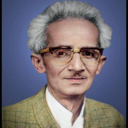
ಸಂತಬಾ
ಅವರ
ಗಜಲ್