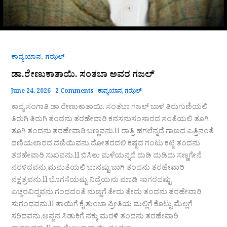
,
ಕಾವ್ಯಯಾನ
ಗಝಲ್
ಡಾ.ರೇಣುಕಾತಾಯಿ. ಸಂತಬಾ ಅವರ ಗಜಲ್
June 24, 2026
2 Comments
ಕಾವ್ಯಯಾನ
,
ಗಝಲ್
ಕಾವ್ಯ ಸಂಗಾತಿ ಡಾ.ರೇಣುಕಾತಾಯಿ. ಸಂತಬಾ ಗಜಲ್ ಬಾಳ ತಿರುಗುಣಿಯಲಿ
ತಿರುಗಿ ತಿರುಗಿ ತಂದನು ತರಹೇವಾರಿ ಕನಸನುಸಂಸಾರದ ಸಂತೆಯಲಿ ತೂಗಿ
ತೂಗಿ ತಂದನು ತರಹೇವಾರಿ ಬಣ್ಣವನು.ll ರಾತ್ರಿ ಹಗಲೆನ್ನದೆ ಗಾಣದ ಎತ್ತಿನಂತೆ
ದಣಿಯಲಾರದ ದಣಿಯಿವನು,ದೋತರದಲಿ ಕಷ್ಟದ ಗಂಟು ಕಟ್ಟಿ ತಂದನು
ತರಹೇವಾರಿ ಸುಖವನು.ll ಬಿಸಿಲು ಮಳೆಯನ್ನದೆ ದುಡಿ ದುಡಿದು ಸಣ್ಣಗೇನೆ
ನರಳಿದವನು,ಮಮತೆಯಲಿ ಬಾನಷ್ಟು ಬಾಗಿ ತಂದನು ತರಹೇವಾರಿ
ನಕ್ಷತ್ರವನು.ll ಬೊಗಸೆಯಷ್ಟು ನಿದ್ರೆಯನು ಮಾಡಿ ಸಾಗರದಷ್ಟು
ಎಚ್ಚರವಿದ್ದವನು.ಗಂಧದಂತೆ ನುಣ್ಣಗೆ ತೇದು ತೇದು ತಂದನು ತರಹೇವಾರಿ
ಸುಗಂಧವನು.ll ತಾಯಿಗೆ ಕೈ ತುಂಬಾ ಪ್ರೀತಿಯ ಮಲ್ಲಿಗೆ ಕೊಟ್ಟು ಮೆಲ್ಲಗೆ
ಸರಿದವನು,ಅವ್ವನ ಸಿಡುಕಿಗೆ ನಕ್ಕು ಮರಳಿ ತಂದನು ತರಹೇವಾರಿ