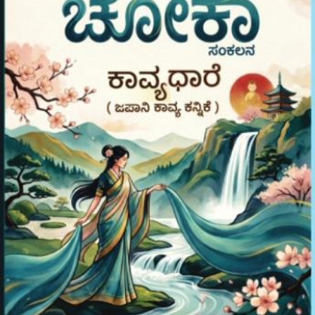
ಕಾವ್ಯಧಾರೆ”ಹರಿನರಸಿಂಹ
ಉಪಾಧ್ಯಾಯ
ಶಂಭೂರು