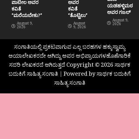
ಪಾಟೀಲ ಅವರ
ಅವರ
ಯಡಹಳ್ಳಿಮಠ
ಕವಿತೆ
ಕವಿತೆ
ಅವರ ಗಜಲ್
“ಮರೆಯಬೇಕು?”
“ತೊಟ್ಟಿಲು”
August 9,
August 9,
August
2026
2026
9, 2026
ಸಂಗಾತಿಯಲ್ಲಿ ಪ್ರಕಟವಾಗುವ ಎಲ್ಲ ಬರಹಗಳ ಹಕ್ಕುಸ್ವಾಮ್ಯ
ಆಯಾಲೇಖಕರದೇ ಆಗಿದ್ದು ಅವರ ಅಭಿಪ್ರಾಯಗಳಹೊಣೆಗಾರಿಕೆ
ಸದರಿ ಲೇಖಕರದೆ ಆಗಿರುತ್ತದೆ Copyright © 2026 ಸಾರ್ಥಕ
ಬದುಕಿಗೆ ಸಾಹಿತ್ಯ ಸಂಗಾತಿ | Powered by ಸಾರ್ಥಕ ಬದುಕಿಗೆ
ಸಾಹಿತ್ಯ ಸಂಗಾತಿ