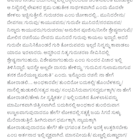
ಅವಕಾಶ ನೀಡದೆ ಓದುಗರನ್ನು ಎಲ್ಲ ದಿಕ್ಕಿನಿಂದಲೂ ಚಿಂತಿಸುವಂತೆ ಮಾಡುತ್ತವೆ
ಆ ನಿಟ್ಟಿನಲ್ಲಿ ಲೇಖಕರ ಶ್ರಮ ಬಹುತೇಕ ಸಾರ್ಥಕವಾಗಿದೆ ಎಂದು ಮೊದಲೇ
ಹೇಳಲು ಇಚ್ಛಿಸುತ್ತೇನೆ. ಗುರುಚರಣ ಎಂಬ ಚೋಕಾದಲ್ಲಿ… ಮುನಿದರೇನು/
ದೇವಗಣ; ಗುರುವು/ ಕಾಯುವವನು/ ಗುರುವೇ ಮುನಿದರೆ/ನರಮಾನವ/
ನಿನ್ನಾರು ಕಾಯುವರು/ಗುರುಚರಣ/ ಅನುದಿನ ಪೂಜಿಸು/ನೀನೇ ಶ್ರೇಷ್ಠನಾಗುವೆ//
ಮೇಲಿನ ರಚನೆಯು ದೇವರು ಮುನಿದರೆ ಗುರುವು ಕಾಯಲು ಇದ್ದಾರೆ, ಆದರೆ
ಗುರುವೇ ಮುನಿಸಿಕೊಂಡರೆ ಗುರಿ ತೋರುವವರು ಇಲ್ಲದೆ ನಿನ್ನನ್ನು ಕಾಪಾಡಲು
ಯಾರೂ ಇರಲಾರರು. ಆದ್ದರಿಂದ ನಿತ್ಯ ಗುರುಚರಣ ಸೇವಿಸಿದಲ್ಲಿ
ಶ್ರೇಷ್ಟನಾಗಬಹುದು, ವಿಶೇಷನಾಗಬಹುದು ಎಂಬ ಸುಂದರ ವಿಚಾರ ಇಲ್ಲಿ
ತಿಳಿಸಿದ್ದಾರೆ. ಇದನ್ನೇ ಅಲ್ಲವೇ ದಾಸರು ಹೇಳಿದ್ದು, “ಗುರುವಿನ ಗುಲಾಮನಾಗುವ
ತನಕ ದೊರೆಯಣ್ಣ ಮುಕುತಿ” ಎಂದು. ಇನ್ನೊಂದು ರಚನೆ: ನಾ ಹೇಗೆ
ಹೋರಾಡಲಿ…. ಅಂಧಕಾರವೇ/ ತುಂಬಿರೋ ಬದುಕಲ್ಲಿ/ ಹೊಂಬೆಳಕನ್ನು /
ನಾನೆಲ್ಲಿ ಹುಡುಕಲಿ/ಸತ್ಯದ ಸಾವು/ ಸಂಭವಿಸಿರುವಾಗ/ಸದ್ಧರ್ಮಕ್ಕಾಗಿ/ ನಾ ಹೇಗೆ
ಹೋರಾಡಲಿ/ಹೇಳು ನೀ ಸೃಷ್ಟಿಕರ್ತ // ಇಲ್ಲಿ ಬದುಕಿನ ತೊಳಲಾಟವನ್ನು
ಮಾರ್ಮಿಕವಾಗಿ ಚಿತ್ರಿಸಲಾಗಿದೆ. ಬದುಕಿನಲ್ಲಿ ಅಂಧಕಾರ ತುಂಬಿರುವಾಗ
ಉಜ್ವಲವಾಗುವುದಾದರೂ ಹೇಗೆ? ಲೋಕದಲ್ಲಿ ಸತ್ಯಕ್ಕೆ ಜಯ ಸಿಗದೆ ಸುಳ್ಳು
ಮೆರೆದಾಡುತ್ತಿದೆ. ಹೀಗಿರುವಾಗ ಧರ್ಮಕ್ಕಾಗಿ, ನ್ಯಾಯಕ್ಕಾಗಿ
ಹೋರಾಡುವುದಾದರೂ ಹೇಗೆ? ಹೇ ಭಗವಂತ ನೀನೇ ಇದಕ್ಕೆ ಉತ್ತರಿಸಬೇಕು
ಎಂಬ ಆರ್ತನಾದ ಇಲ್ಲಿ ವ್ಯಕ್ತವಾಗಿದೆ. ಮಾನವೀಯತೆ/ ಮಣ್ಣಲ್ಲಿ ಮಣ್ಣಾದಾಗ/