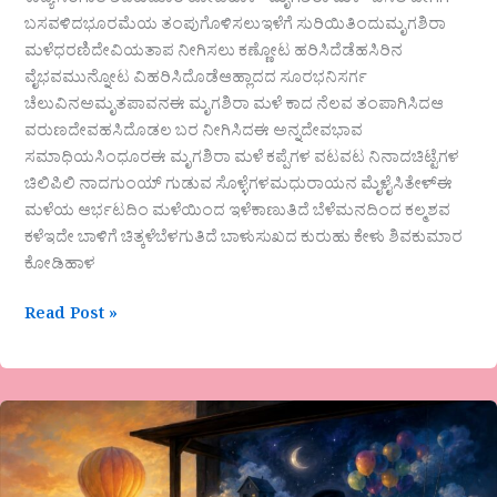
ಕಾವ್ಯ ಸಂಗಾತಿ ಶಿವಕುಮಾರ ಕೋಡಿಹಾಳ “ಮೃಗಶಿರಾ ಮಳೆ” ಬಿಸಿಲ ಬೇಗೆಗೆ
ಬಸವಳಿದಭೂರಮೆಯ ತಂಪುಗೊಳಿಸಲುಇಳೆಗೆ ಸುರಿಯಿತಿಂದುಮೃಗಶಿರಾ
ಮಳೆಧರಣಿದೇವಿಯತಾಪ ನೀಗಿಸಲು ಕಣ್ಣೋಟ ಹರಿಸಿದೆಡೆಹಸಿರಿನ
ವೈಭವಮುನ್ನೋಟ ವಿಹರಿಸಿದೊಡೆಆಹ್ಲಾದದ ಸೂರಭನಿಸರ್ಗ
ಚೆಲುವಿನಅಮೃತಪಾವನಈ ಮೃಗಶಿರಾ ಮಳೆ ಕಾದ ನೆಲವ ತಂಪಾಗಿಸಿದಆ
ವರುಣದೇವಹಸಿದೊಡಲ ಬರ ನೀಗಿಸಿದಈ ಅನ್ನದೇವಭಾವ
ಸಮಾಧಿಯಸಿಂಧೂರಈ ಮೃಗಶಿರಾ ಮಳೆ ಕಪ್ಪೆಗಳ ವಟವಟ ನಿನಾದಚಿಟ್ಟೆಗಳ
ಚಿಲಿಪಿಲಿ ನಾದಗುಂಯ್ ಗುಡುವ ಸೊಳ್ಳೆಗಳಮಧುರಾಯನ ಮೈಳೈಸಿತೇಳ್ಈ
ಮಳೆಯ ಆರ್ಭಟದಿಂ ಮಳೆಯಿಂದ ಇಳೆಕಾಣುತಿದೆ ಬೆಳೆಮನದಿಂದ ಕಲ್ಮಶವ
ಕಳೆಇದೇ ಬಾಳಿಗೆ ಚಿತ್ಕಳೆಬೆಳಗುತಿದೆ ಬಾಳುಸುಖದ ಕುರುಹು ಕೇಳು ಶಿವಕುಮಾರ
ಕೋಡಿಹಾಳ
Read Post »
ಲತಾ
ಎ
ಆರ್
ಬಾಳೆಹೊನ್ನೂರು