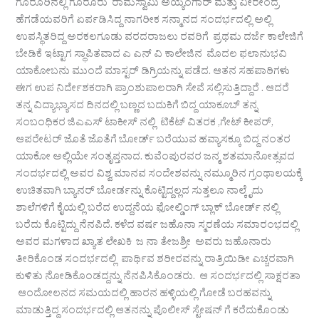
ಗೊರೂರಿನಲ್ಲಿ ಗೊರೂರು ರಾಮಸ್ವಾಮಿ ಅಯ್ಯಂಗಾರ್ ಮತ್ತು ವೀರೇಂದ್ರ
ಹೆಗಡೆಯವರಿಗೆ ಏರ್ಪಡಿಸಿದ್ದ ನಾಗರೀಕ ಸನ್ಮಾನದ ಸಂದರ್ಭದಲ್ಲಿ ಅಲ್ಲಿ
ಉಪಸ್ಥಿತರಿದ್ದ ಅರಕಲಗೂಡು ವರದರಾಜಲು ರವರಿಗೆ ಪ್ರಥಮ ದರ್ಜೆ ಕಾಲೇಜಿಗೆ
ಬೇಡಿಕೆ ಇಟ್ಟಾಗ ಸ್ಥಾಪಿತವಾದ ಎ ಎನ್ ವಿ ಕಾಲೇಜಿನ ಮೊದಲ ಫಲಾನುಭವಿ
ಯಾಕೋಬನು ಮುಂದೆ ಮಾಸ್ಟರ್ ಡಿಗ್ರಿಯನ್ನು ಪಡೆದ. ಆತನ ಸಹಪಾಠಿಗಳು
ಈಗ ಉಪ ನಿರ್ದೇಶಕರಾಗಿ ಪ್ರಾಂಶುಪಾಲರಾಗಿ ಸೇವೆ ಸಲ್ಲಿಸುತ್ತಿದ್ದಾರೆ . ಆದರೆ
ತನ್ನ ವಿದ್ಯಾಭ್ಯಾಸದ ದಿನದಲ್ಲಿ ಬಣ್ಣದ ಬದುಕಿಗೆ ಬಿದ್ದ ಯಾಕೂಬ್ ತನ್ನ
ಸಂಬಂಧಿಕರ ಜಿಎಎಸ್ ಟಾಕೀಸ್ ನಲ್ಲಿ ಟಿಕೆಟ್ ವಿತರಕ ,ಗೇಟ್ ಕೀಪರ್,
ಆಪರೇಟರ್ ಜೊತೆ ಜೊತೆಗೆ ಬೋರ್ಡ್ ಬರೆಯುವ ಹವ್ಯಾಸಕ್ಕೂ ಬಿದ್ದ ನಂತರ
ಯಾಕೋ ಅಲ್ಲಿಯೇ ಸಂತೃಪ್ತನಾದ. ಕುವೆಂಪುರವರ ಜನ್ಮ ಶತಮಾನೋತ್ಸವದ
ಸಂದರ್ಭದಲ್ಲಿ ಅವರ ವಿಶ್ವ ಮಾನವ ಸಂದೇಶವನ್ನು ನಮ್ಮೂರಿನ ಗ್ರಂಥಾಲಯಕ್ಕೆ
ಉಚಿತವಾಗಿ ಬ್ಯಾನರ್ ಬೋರ್ಡನ್ನು ಕೊಟ್ಟಿದ್ದಲ್ಲದ ಸುತ್ತಲೂ ನಾಲ್ಕೈದು
ಶಾಲೆಗಳಿಗೆ ಕೈಯಲ್ಲಿ ಬರೆದ ಉದ್ದನೆಯ ಫೋಲ್ಡಿಂಗ್ ಬ್ಲಾಕ್ ಬೋರ್ಡ್ ನಲ್ಲಿ
ಬರೆದು ಕೊಟ್ಟಿದ್ದು ನೆನಪಿದೆ. ಕಳೆದ ವರ್ಷ ಜಹೊನಾ ಸ್ಮರಣೆಯ ಸಮಾರಂಭದಲ್ಲಿ
ಅವರ ಮಗಳಾದ ಖ್ಯಾತ ಲೇಖಕಿ ಜ ನಾ ತೇಜಶ್ರೀ ಅವರು ಜಹೊನಾರು
ತೀರಿಕೊಂಡ ಸಂದರ್ಭದಲ್ಲಿ ಪಾರ್ಥಿವ ಶರೀರವನ್ನು ರಾತ್ರಿಯಿಡೀ ಎಚ್ಚರವಾಗಿ
ಕುಳಿತು ನೋಡಿಕೊಂಡದ್ದನ್ನು ನೆನಪಿಸಿಕೊಂಡರು. ಆ ಸಂದರ್ಭದಲ್ಲಿ ಸಾಕ್ಷರತಾ
ಆಂದೋಲನದ ಸಮಯದಲ್ಲಿ ಹಾರನ ಹಳ್ಳಿಯಲ್ಲಿ ಗೋಡೆ ಬರಹವನ್ನು
ಮಾಡುತ್ತಿದ್ದ ಸಂದರ್ಭದಲ್ಲಿ ಆತನನ್ನು ಪೊಲೀಸ್ ಸ್ಟೇಷನ್ ಗೆ ಕರೆದುಕೊಂಡು