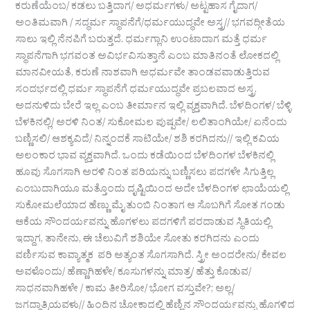
ಕರುಣೆಯೆಂಬ/ ಕಡಲು ಬತ್ತಿದಾಗ/ ಅಧರ್ಮಗಳು/ ಅಟ್ಟಹಾಸ ಗೈದಾಗ/
ಅಂತಿಮವಾಗಿ / ಸದ್ಧರ್ಮ ಸ್ಥಾಪನೆಗೆ/ಧರ್ಮಯುದ್ಧವೇ ಅಸ್ತ್ರ// ಭಗವದ್ಗೀತೆಯ
ಸಾಲು ಇಲ್ಲಿ ನೆನಪಿಗೆ ಬರುತ್ತದೆ. ಧರ್ಮಗ್ಲಾನಿ ಉಂಟಾದಾಗ ಮತ್ತೆ ಧರ್ಮ
ಸ್ಥಾಪನೆಗಾಗಿ ಭಗವಂತ ಅವಿರ್ಭವಿಸುತ್ತಾನೆ ಎಂಬ ಮಾತಿನಂತೆ ಲೋಕದಲ್ಲಿ
ಮಾನವೀಯತೆ, ಕರುಣೆ ನಾಶವಾಗಿ ಅಧರ್ಮವೇ ತಾಂಡವವಾಡುತ್ತಿರುವ
ಸಂದರ್ಭದಲ್ಲಿ ಧರ್ಮ ಸ್ಥಾಪನೆಗೆ ಧರ್ಮಯುದ್ಧವೇ ಪ್ರಬಲವಾದ ಅಸ್ತ್ರ.
ಅದನುಳಿದು ಬೇರೆ ಇಲ್ಲ ಎಂಬ ತೀರ್ಮಾನ ಇಲ್ಲಿ ವ್ಯಕ್ತವಾಗಿದೆ. ಬೆಳದಿಂಗಳ/ ಬೆಳ್ಳಿ
ಬೆಳಕಿನಲ್ಲಿ/ ಅರಳಿ ನಿಂತ/ ಸುಕೋಮಲ ಪುಷ್ಪವೇ/ ಲಲಿತಾಂಗಿಯೇ/ ಏನೆಂದು
ಬಣ್ಣಿಸಲಿ/ ಆಶಕ್ಯವಿದೆ/ ನಿನ್ನಂದಕೆ ಸಾಟಿಯೇ/ ಶಶಿ ಕರಗಿದನು// ಇಲ್ಲಿ ಕವಿಯ
ಅಲಂಕಾರ ಭಾವ ವ್ಯಕ್ತವಾಗಿದೆ. ಒಂದು ಕಡೆಯಿಂದ ಬೆಳದಿಂಗಳ ಬೆಳಕಿನಲ್ಲಿ
ಹೂವು ಸೊಗಸಾಗಿ ಅರಳಿ ನಿಂತ ಪರಿಯನ್ನು ಬಣ್ಣಿಸಲು ಪದಗಳೇ ಸಿಗುತ್ತಿಲ್ಲ
ಎಂಬುದಾಗಿಯೂ ಮತ್ತೊಂದು ದೃಷ್ಟಿಯಿಂದ ಅದೇ ಬೆಳದಿಂಗಳ ಛಾಯೆಯಲ್ಲಿ
ಸುಕೋಮಲೆಯಾದ ಹೆಣ್ಣು ಮೈ ತುಂಬಿ ನಿಂತಾಗ ಆ ಸೊಬಗಿಗೆ ಸೋತ ಗಂಡು
ಆಕೆಯ ಸೌಂದರ್ಯವನ್ನು ಹೊಗಳಲು ಪದಗಳಿಗೆ ಪರದಾಡುವ ಸ್ಥಿತಿಯಲ್ಲಿ
ಇದ್ದಾಗ, ತಾನೇನು, ಈ ಚೆಲುವಿಗೆ ಶಶಿಯೇ ಸೋತು ಕರಗಿದನು ಎಂದು
ವರ್ಣಿಸುವ ಕಾವ್ಯಾತ್ಮಕ ಪರಿ ಅತ್ಯಂತ ಸೊಗಸಾಗಿದೆ. ಸ್ತ್ರೀ ಅಂದರೇನು/ ಕೇವಲ
ಅವಳೊಂದು/ ಹೆಣ್ಣಾಗಿಹಳೇ/ ಕೂಸುಗಳನ್ನು ಮಾತ್ರ/ ಹೆತ್ತು ಕೊಡುವ/
ಸಾಧನವಾಗಿಹಳೇ / ಕಾಮ ತೀರಿಸೋ/ ಭೋಗ ವಸ್ತುವೇ?; ಅಲ್ಲ/
ಜಗದ್ದಾತ್ರಿಯವಳು// ಹಿಂದಿನ ಚೋಕಾದಲ್ಲಿ ಹೆಣ್ಣಿನ ಸೌಂದರ್ಯವನ್ನು ಹೊಗಳಿದ