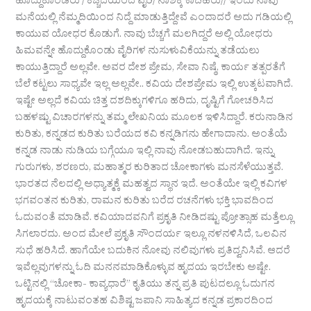
ಹೊದ್ದುಕೊಂಡರು / ಕೆಚ್ಚೆದೆಯಿಂದ ವೈರಿ/ ನಾಶಕ್ಕೆ ಕಾದಿಹರು// ಇಂದು ನಾವು
ಮನೆಯಲ್ಲಿ ನೆಮ್ಮದಿಯಿಂದ ನಿದ್ದೆ ಮಾಡುತ್ತಿದ್ದೇವೆ ಎಂದಾದರೆ ಅದು ಗಡಿಯಲ್ಲಿ
ಕಾಯುವ ಯೋಧರ ಕೊಡುಗೆ. ನಾವು ಬೆಚ್ಚಗೆ ಮಲಗಿದ್ದರೆ ಅಲ್ಲಿ ಯೋಧರು
ಹಿಮವನ್ನೇ ಹೊದ್ದುಕೊಂಡು ವೈರಿಗಳ ನುಸುಳುವಿಕೆಯನ್ನು ತಡೆಯಲು
ಕಾಯುತ್ತಿದ್ದಾರೆ ಅಲ್ಲವೇ. ಅವರ ದೇಶ ಪ್ರೇಮ, ಸೇವಾ ನಿಷ್ಠೆ, ಕಾರ್ಯ ತತ್ಪರತೆಗೆ
ಬೆಲೆ ಕಟ್ಟಲು ಸಾಧ್ಯವೇ ಇಲ್ಲ ಅಲ್ಲವೇ.. ಕವಿಯ ದೇಶಪ್ರೇಮ ಇಲ್ಲಿ ಉತ್ಕಟವಾಗಿದೆ.
ಇಷ್ಟೇ ಅಲ್ಲದೆ ಕವಿಯ ಚಿತ್ತ ದಶದಿಕ್ಕುಗಳಿಗೂ ಹರಿದು, ದೃಷ್ಟಿಗೆ ಗೋಚರಿಸಿದ
ಬಹಳಷ್ಟು ವಿಚಾರಗಳನ್ನು ತಮ್ಮ ಲೇಖನಿಯ ಮೂಲಕ ಇಳಿಸಿದ್ದಾರೆ. ಕರುನಾಡಿನ
ಕುರಿತು, ಕನ್ನಡದ ಕುರಿತು ಬರೆಯದ ಕವಿ ಕನ್ನಡಿಗನು ಹೇಗಾದಾನು. ಅಂತೆಯೆ
ಕನ್ನಡ ನಾಡು ನುಡಿಯ ಬಗ್ಗೆಯೂ ಇಲ್ಲಿ ನಾವು ನೋಡಬಹುದಾಗಿದೆ. ಇನ್ನು
ಗುರುಗಳು, ಶರಣರು, ಮಹಾತ್ಮರ ಕುರಿತಾದ ಚೋಕಾಗಳು ಮನಸೆಳೆಯುತ್ತವೆ.
ಭಾರತದ ನೆಲದಲ್ಲಿ ಅಧ್ಯಾತ್ಮಕ್ಕೆ ಮಹತ್ವದ ಸ್ಥಾನ ಇದೆ. ಅಂತೆಯೇ ಇಲ್ಲಿ ಕವಿಗಳ
ಭಗವಂತನ ಕುರಿತು, ರಾಮನ ಕುರಿತು ಬರೆದ ರಚನೆಗಳು ಭಕ್ತಿ ಭಾವದಿಂದ
ಓದುವಂತೆ ಮಾಡಿವೆ. ಕವಿಯಾದವನಿಗೆ ಪ್ರಕೃತಿ ನೀಡಿದಷ್ಟು ಪ್ರೋತ್ಸಾಹ ಮತ್ತೆಲ್ಲೂ
ಸಿಗಲಾರದು. ಅಂದ ಮೇಲೆ ಪ್ರಕೃತಿ ಸೌಂದರ್ಯ ಇಲ್ಲೂ ನಳನಳಿಸಿದೆ, ಒಲವಿನ
ಸುಧೆ ಹರಿಸಿದೆ. ಹಾಗೆಯೇ ಬದುಕಿನ ನೋವು ನಲಿವುಗಳು ಪ್ರತಿದ್ವನಿಸಿವೆ. ಆದರೆ
ಇವೆಲ್ಲವುಗಳನ್ನು ಓದಿ ಮನನಮಾಡಿಕೊಳ್ಳುವ ಹೃದಯ ಇರಬೇಕು ಅಷ್ಟೇ.
ಒಟ್ಟಿನಲ್ಲಿ “ಚೋಕಾ- ಕಾವ್ಯಧಾರೆ” ಕೃತಿಯು ತನ್ನ ಪ್ರತಿ ಪುಟದಲ್ಲೂ ಓದುಗನ
ಹೃದಯಕ್ಕೆ ನಾಟುವಂತಹ ವಿಶಿಷ್ಟ ಜಪಾನಿ ಸಾಹಿತ್ಯದ ಕನ್ನಡ ಪ್ರಕಾರದಿಂದ