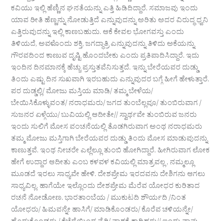
ಕವಿಯು ಇಲ್ಲಿ ಹೆಣ್ಣಿನ ಘನತೆಯನ್ನು ಎತ್ತಿ ಹಿಡಿದಿದ್ದಾರೆ. ಸಮಾಜವು ಇಂದು
ಯಾವ ರೀತಿ ಹೆಣ್ಣನ್ನು ನೋಡುತ್ತಿದೆ ಎನ್ನುವುದನ್ನು ಅರಿತು ಅದರ ವಿರುದ್ಧ ಧ್ವನಿ
ಎತ್ತಿರುವುದನ್ನು ಇಲ್ಲಿ ಕಾಣಬಹುದು. ಆಕೆ ಕೇವಲ ಭೋಗವಸ್ತು ಎಂದು
ತಿಳಿಯದೆ, ಅವಳೊಂದು ಶಕ್ತಿ, ಜಗದ್ಧಾತ್ರಿ ಎನ್ನುವುದನ್ನು ತಿಳಿದು ಅಕೆಯನ್ನು
ಗೌರವದಿಂದ ಕಾಣುವ ದೃಷ್ಟಿ ಹೊಂದಬೇಕು ಎಂದು ಪ್ರತಿಪಾದಿಸಿದ್ದಾರೆ. ಇದು
ಇಂದಿನ ದಿನಮಾನಕ್ಕೆ ಹೆಚ್ಚು ಪ್ರಸ್ತುತವೆನಿಸುತ್ತದೆ. ಇನ್ನು ಬೇರೆಯವರ ದುಡ್ಡು
ತಿಂದು ಎಷ್ಟು ದಿನ ಸುಖವಾಗಿ ಇರಬಹುದು ಎನ್ನುವುದರ ಬಗ್ಗೆ ಹೀಗೆ ಹೇಳುತ್ತಾರೆ.
ಪರ ದುಡ್ಡಲ್ಲಿ/ ಮೋಜು ಮಸ್ತಿಯ ಮಾಡಿ/ ತಮ್ಮ ಬೇಳೆಯ/
ಬೇಯಿಸಿಕೊಳ್ಳುವಂತ/ ನರಾಧಮರು/ ಜಗದ ತುಂಬೆಲ್ಲವೂ/ ತುಂಬಿರುವಾಗ /
ಸುಜನರ ಏಳ್ಗೆಯು/ ಬುವಿಯಲ್ಲಿ ಆದೀತೇ// ಸ್ವಾರ್ಥವೇ ತುಂಬಿರುವ ಜನರು
ಇಂದು ಸುಲಿಗೆ ಮೋಸ ವಂಚನೆಯಲ್ಲಿ ತೊಡಗಿರುವಾಗ ಅಂಥ ನರಾಧಮರು
ತಮ್ಮ ಮೋಜು ಮಸ್ತಿಗಾಗಿ ಬೇರೆಯವರ ದುಡ್ಡು ತಿಂದು ಮೋಸ ಮಾಡುವುದನ್ನು
ಕಾಣುತ್ತವೆ. ಇಂಥ ನೀಚರೇ ಎಲ್ಲೆಲ್ಲೂ ತುಂಬಿ ಹೋಗಿದ್ದಾರೆ. ಹೀಗಿರುವಾಗ ಲೋಕ
ಹೇಗೆ ಉದ್ದಾರ ಆದೀತು ಎಂಬ ಕಳವಳ ಕವಿಯಲ್ಲಿ ಮಾತ್ರವಲ್ಲ , ನಮ್ಮಲ್ಲೂ
ಮೂಡದೆ ಇರಲು ಸಾಧ್ಯವೇ ಹೇಳಿ. ದೇಶಪ್ರೇಮ ಇರದವನು ದೇಶಿಗನು ಆಗಲು
ಸಾಧ್ಯವಿಲ್ಲ. ಹಾಗೆಯೇ ಇಲ್ಲೊಂದು ದೇಶಪ್ರೇಮ ಮೆರೆವ ಯೋಧರ ಕುರಿತಾದ
ರಚನೆ ನೋಡೋಣ. ಭಾರತಾಂಬೆಯ / ಮುಕುಟದಿ ಶೌರ್ಯದಿ /ನಿಂತ
ಯೋಧರು/ ಹಿಮವನ್ನೇ ಹಾಸಿಗೆ/ ಮಾಡಿಕೊಂಡರು/ ಕೊರೆವ ಚಳಿಯನ್ನೇ/