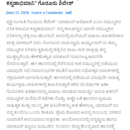
ಕನ್ನಡಾಭಿಮಾನಿ” ಗೊರೂರು ಶಿವೇಶ್
June 11, 2026
Leave a Comment
ಇತರೆ
ವ್ಯಕ್ತಿ ಸಂಗಾತಿ ಗೊರೂರು ಶಿವೇಶ್ “ಯಾಕೂಬ್ ಅಲಿಖಾನ್ ಎಂಬ ನಮ್ಮೂರಿನ
ರಸಿಕ ಕಲಾವಿದ ಕನ್ನಡಾಭಿಮಾನಿ” ನನ್ನ ಕಾಲಘಟ್ಟದ ಯಾರೇ ನಮ್ಮೂರಿನ
ರಸಿಕರನ್ನು ಚಿತ್ರಿಸಲು ಹೊರಟರೆ, ಅದರಲ್ಲಿ ಮರೆಯದೆ ದಾಖಲು ಮಾಡಬೇಕಾದ
ಪಾತ್ರ ಯಾಕೂಬ್ ನದು. ಗೋರೂರು ರಾಮಸ್ವಾಮಿ ಅಯ್ಯಂಗಾರ್ ರು ತಮ್ಮ
ನಮ್ಮೂರಿನ ರಸಿಕರು ಕೃತಿಯಲ್ಲಿ ಚಿತ್ರಿಸಿದ ಶಾಲು ಸಾಬಿ ಪಾತ್ರವು ತನ್ನ
ಮುತ್ತಜ್ಜನೆಂದು ಹೇಳಿಕೊಳ್ಳುವ ಯಾಕೂಬ್ ಗುಣದಲ್ಲೂ ಅವರನೇ
ನೆನಪಿಸುತ್ತಾನೆ . ಈಗ ಹಾಸನದಲ್ಲಿ ನೆಲೆಸಿರುವ ಆತ ನಮ್ಮೂರಲ್ಲಿ ನಡೆಯುವ
ಯಾವುದೇ ಸಭೆ ಸಮಾರಂಭಗಳ ಜೊತೆಗೆ ಊರಿನ ರಥೋತ್ಸವ ನಾಟಕಗಳಲ್ಲಿ
ಸಕ್ರಿಯವಾಗಿ ಭಾಗವಹಿಸುತ್ತಾನೆ. ಹಾಸನದಲ್ಲಿ ನಡೆಯುವ ಯಾವುದೇ ಸಾಹಿತ್ಯ
ಕಾರ್ಯಕ್ರಮ ನಾಟಕಗಳಲ್ಲಿ ಕಾಣಸಿಗುತ್ತಾನೆ ಕಳೆದ 50 ವರ್ಷಗಳ ಇಡೀ
ಗೊರೂರಿನ ಇತಿಹಾಸವನ್ನು ದಾಖಲು ಮಾಡುವ ಸಾಮರ್ಥ್ಯ ಇರುವ ಆತನಿಗೆ
ನಮ್ಮೂರಿನ ಮನೆಮನೆ ಕಥೆಗಳು ಗೊತ್ತು. ಅಷ್ಟೇ ಏಕೆ ಹಾಸನದ ಪ್ರಮುಖ
ಸಾಹಿತ್ಯಕ ಮತ್ತು ಸಾಂಸ್ಕೃತಿಕ ಘಟನೆಗಳನ್ನು ಆತ ಹೇಳಬಲ್ಲ. ಯಾಕೂಬ್ ಗೂ
ನನ್ನ ತಂದೆಗೂ ಒಂದು ರೀತಿಯ ಪ್ರೇಮ ಕೋಪದ ಅನನ್ಯ ಸಂಬಂಧ. 1990ರ
ಸುಮಾರಿಗೆ ಆರಂಭವಾದ ಸಾಕ್ಷರತಾ ಆಂದೋಲನದಲ್ಲಿ ನನ್ನಣ್ಣನು ಹಾಗೂ
ಯಾಕೂಬ್ ಇಬ್ಬರೂ ಧುಮುಕಿದ ಸಂದರ್ಭ. ಜಿಲ್ಲಾ ಕೇಂದ್ರವಾದ ಹಾಸನಕ್ಕೆ