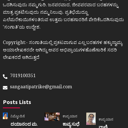
ಒದಗಿಸುವುದು ನಮ್ಮ ಗುರಿ. ಜನಪರವಾದ, ಜೀವಪರವಾದ ಬರಹಗಳನ್ನು
ಮಾತ್ರ ಪ್ರಕಟಿಸುವುದು ನಮ್ಮ ನಿಲುವು. ಪ್ರತಿಭೆಯಿದ್ದೂ
ಎಲೆಮರೆಕಾಯಿಗಳಂತಿರುವ ಉತ್ತಮ ಬರಹಗಾರರಿಗೆ ವೇದಿಕೆಒದಗಿಸುವುದು
ʼಸಂಗಾತಿʼಯ ಉದ್ದೇಶ.
Copyright:- ಸಂಗಾತಿಯಲ್ಲಿ ಪ್ರಕಟವಾಗುವ ಎಲ್ಲ ಬರಹಗಳ ಹಕ್ಕುಸ್ವಾಮ್ಯ
ಆಯಾಲೇಖಕರದೇ ಆಗಿದ್ದು ಅವರ ಅಭಿಪ್ರಾಯಗಳಹೊಣೆಗಾರಿಕೆ ಸದರಿ
ಲೇಖಕರದೆ ಆಗಿರುತ್ತದೆ
7019100351
sangaatipatrike@gmail.com
Posts Lists
ನಿಮ್ಮೊಂದಿಗೆ
ಕಾವ್ಯಯಾನ
ಕಾವ್ಯಯಾನ
ದಯಾನಂದ ಮ.
ಕಾವ್ಯ ಸುಧೆ
ವಾಣಿ