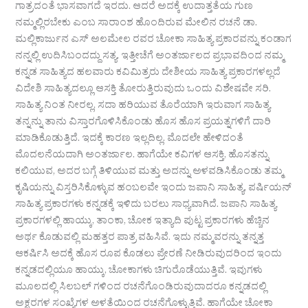
ಗಾತ್ರದಂತೆ ಭಾಸವಾಗದೆ ಇರದು. ಆದರೆ ಅದಕ್ಕೆ ಉದಾತ್ತತೆಯ ಗುಣ
ನಮ್ಮಲ್ಲಿರಬೇಕು ಎಂಬ ಸಾರಾಂಶ ಹೊಂದಿರುವ ಮೇಲಿನ ರಚನೆ ಡಾ.
ಮಲ್ಲಿಕಾರ್ಜುನ ಎಸ್ ಅಲಮೇಲ ರವರ ಚೋಕಾ ಸಾಹಿತ್ಯ ಪ್ರಕಾರವನ್ನು ಕಂಡಾಗ
ನನ್ನಲ್ಲಿ ಉದಿಸಿಬಂದದ್ದು ಸತ್ಯ. ಇತ್ತೀಚೆಗೆ ಅಂತರ್ಜಾಲದ ಪ್ರಭಾವದಿಂದ ನಮ್ಮ
ಕನ್ನಡ ಸಾಹಿತ್ಯದ ಹಲವಾರು ಕವಿಮಿತ್ರರು ದೇಶೀಯ ಸಾಹಿತ್ಯ ಪ್ರಕಾರಗಳಲ್ಲದೆ
ವಿದೇಶಿ ಸಾಹಿತ್ಯದಲ್ಲೂ ಆಸಕ್ತಿ ತೋರುತ್ತಿರುವುದು ಒಂದು ವಿಶೇಷವೇ ಸರಿ.
ಸಾಹಿತ್ಯ ನಿಂತ ನೀರಲ್ಲ, ಸದಾ ಹರಿಯುವ ತೊರೆಯಾಗಿ ಇರುವಾಗ ಸಾಹಿತ್ಯ
ತನ್ನನ್ನು ತಾನು ವಿಸ್ತಾರಗೊಳಿಸಿಕೊಂಡು ಹೊಸ ಹೊಸ ಪ್ರಯತ್ನಗಳಿಗೆ ದಾರಿ
ಮಾಡಿಕೊಡುತ್ತಿದೆ. ಇದಕ್ಕೆ ಕಾರಣ ಇಲ್ಲದಿಲ್ಲ. ಮೊದಲೇ ಹೇಳಿದಂತೆ
ಮೊದಲನೆಯದಾಗಿ ಅಂತರ್ಜಾಲ. ಹಾಗೆಯೇ ಕವಿಗಳ ಆಸಕ್ತಿ, ಹೊಸತನ್ನು
ಕಲಿಯುವ, ಅದರ ಬಗ್ಗೆ ತಿಳಿಯುವ ಮತ್ತು ಅದನ್ನು ಅಳವಡಿಸಿಕೊಂಡು ತಮ್ಮ
ಕೃಷಿಯನ್ನು ವಿಸ್ತರಿಸಿಕೊಳ್ಳುವ ಹಂಬಲವೇ ಇಂದು ಜಪಾನಿ ಸಾಹಿತ್ಯ, ಪರ್ಷಿಯನ್
ಸಾಹಿತ್ಯ ಪ್ರಕಾರಗಳು ಕನ್ನಡಕ್ಕೆ ಇಳಿದು ಬರಲು ಸಾಧ್ಯವಾಗಿದೆ. ಜಪಾನಿ ಸಾಹಿತ್ಯ
ಪ್ರಕಾರಗಳಲ್ಲಿ ಹಾಯ್ಕು, ತಾಂಕಾ, ಚೋಕ ಇತ್ಯಾದಿ ಪುಟ್ಟ ಪ್ರಕಾರಗಳು ಹೆಚ್ಚಿನ
ಅರ್ಥ ಕೊಡುವಲ್ಲಿ ಮಹತ್ತರ ಪಾತ್ರ ವಹಿಸಿವೆ. ಇದು ನಮ್ಮವರನ್ನು ತನ್ನತ್ತ
ಆಕರ್ಷಿಸಿ ಅದಕ್ಕೆ ಹೊಸ ರೂಪ ಕೊಡಲು ಪ್ರೇರಣೆ ನೀಡಿರುವುದರಿಂದ ಇಂದು
ಕನ್ನಡದಲ್ಲಿಯೂ ಹಾಯ್ಕು, ಚೋಕಾಗಳು ಚಿಗುರೊಡೆಯುತ್ತಿವೆ. ಇವುಗಳು
ಮೂಲದಲ್ಲಿ ಸಿಲಬಲ್ ಗಳಿಂದ ರಚನೆಗೊಂಡಿರುವುದಾದರೂ ಕನ್ನಡದಲ್ಲಿ
ಅಕ್ಷರಗಳ ಸಂಖ್ಯೆಗಳ ಅಳತೆಯಿಂದ ರಚನೆಗೊಳ್ಳುತ್ತಿವೆ. ಹಾಗೆಯೇ ಚೋಕಾ