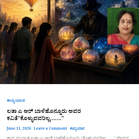
ಅವರ
ಕವಿತೆ”ಕೊಳ್ಳುವವರಿಲ್ಲ…….”
ಕಾವ್ಯಯಾನ
ಲತಾ ಎ ಆರ್ ಬಾಳೆಹೊನ್ನೂರು ಅವರ
ಕವಿತೆ”ಕೊಳ್ಳುವವರಿಲ್ಲ…….”
June 11, 2026
Leave a Comment
ಕಾವ್ಯಯಾನ