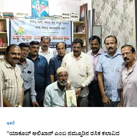
ಅಲಿಖಾನ್
ಎಂಬ
ನಮ್ಮೂರಿನ
ರಸಿಕ
ಕಲಾವಿದ
ಕನ್ನಡಾಭಿಮಾನಿ”
ಗೊರೂರು
ಶಿವೇಶ್
ಇತರೆ
“ಯಾಕೂಬ್ ಅಲಿಖಾನ್ ಎಂಬ ನಮ್ಮೂರಿನ ರಸಿಕ ಕಲಾವಿದ