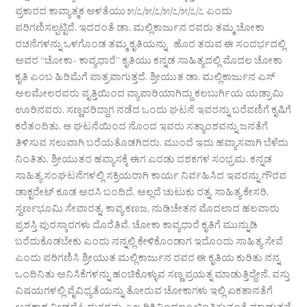
ಪ್ರಕಾರದ ಕಾವ್ಯಾತ್ಮಕ ಅಳತೆಯು ೫/೭/೫/೭/೫/೭/೫/೭/೭ ಎಂದು
ಪರಿಗಣಿಸಲ್ಪಟ್ಟಿದೆ. ಇದರಂತೆ ಡಾ. ಮಲ್ಲಿಕಾರ್ಜುನ ರವರು ತಮ್ಮ ಚೋಕಾ
ರಚನೆಗಳನ್ನು ಒಳಗೊಂಡ ತಮ್ಮ ಕೃತಿಯನ್ನು ಹೊರ ತರುವ ಈ ಸಂದರ್ಭದಲ್ಲಿ
ಅವರ “ಚೋಕಾ- ಕಾವ್ಯಧಾರೆ” ಕೃತಿಯು ಕನ್ನಡ ಸಾಹಿತ್ಯದಲ್ಲಿ ಮೊದಲ ಚೋಕಾ
ಕೃತಿ ಎಂಬ ಹಿರಿಮೆಗೆ ಪಾತ್ರವಾಗುತ್ತದೆ. ಶ್ರೀಯುತ ಡಾ. ಮಲ್ಲಿಕಾರ್ಜುನ ಎಸ್
ಅಲಮೇಲರವರು ವೃತ್ತಿಯಿಂದ ವ್ಯಾಪಾರಿಯಾಗಿದ್ದು ಕಲಬುರ್ಗಿಯ ಯಡ್ರಾಮಿ
ಊರಿನವರು. ಸಣ್ಣವರಿದ್ದಾಗ ನಡೆದ ಒಂದು ಘಟನೆ ಇವರನ್ನು ಬರೆವಣಿಗೆ ಕೃಷಿಗೆ
ಕರೆತಂದಿತು. ಆ ಘಟನೆಯಿಂದ ನೊಂದ ಇವರು ಸತ್ಯಾಂಶವನ್ನು ಜನತೆಗೆ
ತಿಳಿಸುವ ಸಲುವಾಗಿ ಬರೆಯತೊಡಗಿದರು. ಮುಂದೆ ಇದು ಹವ್ಯಾಸವಾಗಿ ಬೆಳೆದು
ನಿಂತಿತು. ಶ್ರೀಯುತರ ಹವ್ಯಾಸಕ್ಕೆ ಈಗ ಎರಡು ದಶಕಗಳ ಸಂಭ್ರಮ. ಕನ್ನಡ
ಸಾಹಿತ್ಯ ಸಂಘಟನೆಗಳಲ್ಲಿ ಸಕ್ರಿಯರಾಗಿ ಕಾರ್ಯ ನಿರ್ವಹಿಸಿದ ಇವರನ್ನು ಗೌರವ
ಡಾಕ್ಟರೇಟ್ ಕೂಡ ಅರಸಿ ಬಂದಿದೆ. ಅಲ್ಲದೆ ಚುಟುಕು ರತ್ನ, ಸಾಹಿತ್ಯ ಕೇಸರಿ,
ಸ್ವರ್ಣಭೂಮಿ ಸೇವಾರತ್ನ, ಕಾವ್ಯ ಕಣಜ, ನುಡಿಚೇತನ ಮೊದಲಾದ ಹಲವಾರು
ಪ್ರಶಸ್ತಿ ಪುರಸ್ಕಾರಗಳು ದೊರೆತಿವೆ. ಚೋಕಾ ಕಾವ್ಯಧಾರೆ ಕೃತಿಗೆ ಮುನ್ನುಡಿ
ಬರೆದುಕೊಡಬೇಕು ಎಂದು ನನ್ನಲ್ಲಿ ಕೇಳಿಕೊಂಡಾಗ ಇದೊಂದು ಸಾಹಿತ್ಯ ಸೇವೆ
ಎಂದು ಪರಿಗಣಿಸಿ ಶ್ರೀಯುತ ಮಲ್ಲಿಕಾರ್ಜುನ ರವರ ಈ ಕೃತಿಯ ಕುರಿತು ನನ್ನ
ಒಂದಿನಿತು ಅನಿಸಿಕೆಗಳನ್ನು ಹಂಚಿಕೊಳ್ಳುವ ಸಣ್ಣ ಪ್ರಯತ್ನ ಮಾಡುತ್ತಿದ್ದೇನೆ. ವಸ್ತು
ವಿಷಯಗಳಲ್ಲಿ ವೈವಿಧ್ಯತೆಯನ್ನು ತೋರುವ ಚೋಕಾಗಳು ಇಲ್ಲಿ ಏಕತಾನತೆಗೆ