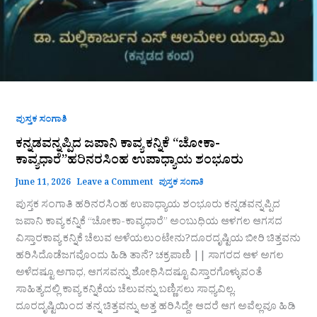
ಪುಸ್ತಕ ಸಂಗಾತಿ
ಕನ್ನಡವನ್ನಪ್ಪಿದ ಜಪಾನಿ ಕಾವ್ಯ ಕನ್ನಿಕೆ “ಚೋಕಾ-
ಕಾವ್ಯಧಾರೆ”ಹರಿನರಸಿಂಹ ಉಪಾಧ್ಯಾಯ ಶಂಭೂರು
June 11, 2026
Leave a Comment
ಪುಸ್ತಕ ಸಂಗಾತಿ
ಪುಸ್ತಕ ಸಂಗಾತಿ ಹರಿನರಸಿಂಹ ಉಪಾಧ್ಯಾಯ ಶಂಭೂರು ಕನ್ನಡವನ್ನಪ್ಪಿದ
ಜಪಾನಿ ಕಾವ್ಯ ಕನ್ನಿಕೆ “ಚೋಕಾ-ಕಾವ್ಯಧಾರೆ” ಅಂಬುಧಿಯ ಆಳಗಲ ಆಗಸದ
ವಿಸ್ತಾರಕಾವ್ಯ ಕನ್ನಿಕೆ ಚೆಲುವ ಅಳೆಯಲುಂಟೇನು?ದೂರದೃಷ್ಟಿಯ ಬೀರಿ ಚಿತ್ತವನು
ಹರಿಸಿದೊಡೆಜಗವೊಂದು ಹಿಡಿ ತಾನೆ? ಚಕ್ರಪಾಣಿ || ಸಾಗರದ ಆಳ ಅಗಲ
ಅಳೆದಷ್ಟೂ ಅಗಾಧ, ಆಗಸವನ್ನು ಶೋಧಿಸಿದಷ್ಟೂ ವಿಸ್ತಾರಗೊಳ್ಳುವಂತೆ
ಸಾಹಿತ್ಯದಲ್ಲಿ ಕಾವ್ಯ ಕನ್ನಿಕೆಯ ಚೆಲುವನ್ನು ಬಣ್ಣಿಸಲು ಸಾಧ್ಯವಿಲ್ಲ.
ದೂರದೃಷ್ಟಿಯಿಂದ ತನ್ನ ಚಿತ್ತವನ್ನು ಅತ್ತ ಹರಿಸಿದ್ದೇ ಆದರೆ ಆಗ ಅವೆಲ್ಲವೂ ಹಿಡಿ