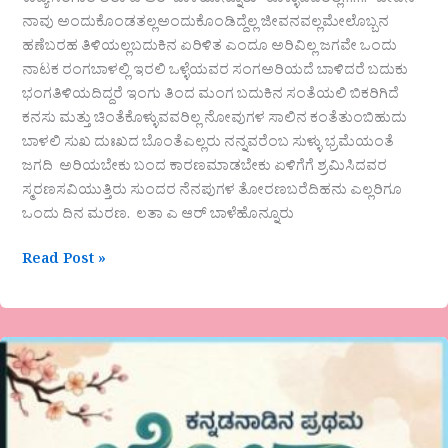
ಕಾವ್ಯ ಸಂಗಾತಿ ಲತಾ ಎ ಆರ್ ಬಾಳೆಹೊನ್ನೂರು “ಕೊಳ್ಳುವವರಿಲ್ಲ…….” ಜೀವನ
ನಾವು ಅಂದುಕೊಂಡತಲ್ಲಅಂದುಕೊಂಡಿದ್ದೆಲ್ಲ ಜೀವನವಲ್ಲಮೇಲೊಬ್ಬನ
ಹಣೆಬರಹ ತಿಳಿಯಲ್ಲಬದುಕಿನ ಏರಿಳಿತ ಎಂದೂ ಅರಿವಿಲ್ಲ ಜಗವೇ ಒಂದು
ನಾಟಕ ರಂಗಬಾಳಲ್ಲಿ ಇರಲಿ ಒಳ್ಳೆಯವರ ಸಂಗಅರಿಯದೆ ಬಾಳಿದರೆ ಬದುಕು
ಭಂಗತಿಳಿಯದಿದ್ದರೆ ಇಂಗು ತಿಂದ ಮಂಗ ಬದುಕಿನ ಸಂತೆಯಲಿ ಬಿಕರಿಗಿದೆ
ಕನಸು ಮತ್ತು ಚಿಂತೆಕೊಳ್ಳುವವರಿಲ್ಲ ನೋವುಗಳ ಸಾಲಿನ ಕಂತೆತುಂಬಿಹುದು
ಬಾಳಲಿ ಸುಖ ದುಃಖದ ಬೊಂತೆಎಲ್ಲರು ನನ್ನವರೆಂಬ ಸುಳ್ಳು ಭ್ರಮೆಯಂತೆ
ಜಗದಿ ಅರಿಯಬೇಕು ಬಂದ ಕಾರಣಮಾಡಬೇಕು ಏಳಿಗೆಗೆ ಶ್ರಮಿಸಿದವರ
ಸ್ಮರಣಸವಿಯುತ್ತಿರು ಸುಂದರ ನೆನಪುಗಳ ತೋರಣಬರೆದಿಹನು ಎಲ್ಲರಿಗೂ
ಒಂದು ದಿನ ಮರಣ. ಲತಾ ಎ ಆರ್ ಬಾಳೆಹೊನ್ನೂರು
Read Post »
ಕನ್ನಡವನ್ನಪ್ಪಿದ
ಜಪಾನಿ
ಕಾವ್ಯ
ಕನ್ನಿಕೆ
“ಚೋಕಾ-