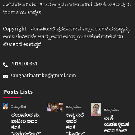
ಎಲೆಮರೆಕಾಯಿಗಳಂತಿರುವ ಉತ್ತಮ ಬರಹಗಾರರಿಗೆ ವೇದಿಕೆಒದಗಿಸುವುದು
ʼಸಂಗಾತಿʼಯ ಉದ್ದೇಶ.
Copyright:- ಸಂಗಾತಿಯಲ್ಲಿ ಪ್ರಕಟವಾಗುವ ಎಲ್ಲ ಬರಹಗಳ ಹಕ್ಕುಸ್ವಾಮ್ಯ
ಆಯಾಲೇಖಕರದೇ ಆಗಿದ್ದು ಅವರ ಅಭಿಪ್ರಾಯಗಳಹೊಣೆಗಾರಿಕೆ ಸದರಿ
ಲೇಖಕರದೆ ಆಗಿರುತ್ತದೆ
7019100351
sangaatipatrike@gmail.com
Posts Lists
ನಿಮ್ಮೊಂದಿಗೆ
ಕಾವ್ಯಯಾನ
ಕಾವ್ಯಯಾನ
ದಯಾನಂದ ಮ.
ಕಾವ್ಯ ಸುಧೆ
ವಾಣಿ
ಪಾಟೀಲ ಅವರ
ಅವರ
ಯಡಹಳ್ಳಿಮಠ
ಕವಿತೆ
ಕವಿತೆ
ಅವರ ಗಜಲ್
“ಮರೆಯಬೇಕು?”
“ತೊಟ್ಟಿಲು”