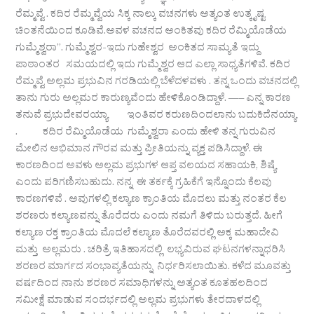
ರೆಮ್ಮವ್ವೆ . ಕದಿರ ರೆಮ್ಮವ್ವೆಯ ಸಿಕ್ಕ ನಾಲ್ಕು ವಚನಗಳು ಅತ್ಯಂತ ಉತ್ಕೃಷ್ಟ
ಚಿಂತನೆಯಿಂದ ಕೂಡಿವೆ.ಅವಳ ವಚನದ ಅಂಕಿತವು ಕದಿರ ರೆಮ್ಮಿಯೊಡೆಯ
ಗುಮ್ಮೆಶ್ವರಾ”. ಗುಮ್ಮೆಶ್ವರ-ಇದು ಗುಹೇಶ್ವರ ಅಂಕಿತದ ಸಾಮ್ಯತೆ ಇದ್ದು
ಪಾಠಾಂತರ ಸಮಯದಲ್ಲಿ ಇದು ಗುಮ್ಮೆಶ್ವರ ಆದ ಎಲ್ಲಾ ಸಾಧ್ಯತೆಗಳಿವೆ. ಕದಿರ
ರೆಮ್ಮವ್ವೆ ಅಲ್ಲಮ ಪ್ರಭುವಿನ ಗರಡಿಯಲ್ಲಿ ಬೆಳೆದಳವಳು . ತನ್ನ ಒಂದು ವಚನದಲ್ಲಿ
ತಾನು ಗುರು ಅಲ್ಲಮರ ಕಾರುಣ್ಯವೆಂದು ಹೇಳಿಕೊಂಡಿದ್ದಾಳೆ. —– ಎನ್ನ ಕಾರಣ
ತನುವೆ ಪ್ರಭುದೇವರಯ್ಯಾ ಇಂತಿವರ ಕರುಣದಿಂದಲಾನು ಬದುಕಿದೆನಯ್ಯಾ
. ಕದಿರ ರೆಮ್ಮಿಯೊಡೆಯ ಗುಮ್ಮೆಶ್ವರಾ ಎಂದು ಹೇಳಿ ತನ್ನ ಗುರುವಿನ
ಮೇಲಿನ ಅಭಿಮಾನ ಗೌರವ ಮತ್ತು ಪ್ರೀತಿಯನ್ನು ವ್ಯಕ್ತ ಪಡಿಸಿದ್ದಾಳೆ. ಈ
ಕಾರಣದಿಂದ ಅವಳು ಅಲ್ಲಮ ಪ್ರಭುಗಳ ಆಪ್ತ ವಲಯದ ಸಹಾಯಕಿ, ಶಿಷ್ಯೆ
ಎಂದು ಪರಿಗಣಿಸಬಹುದು. ನನ್ನ ಈ ತರ್ಕಕ್ಕೆ ಗ್ರಹಿಕೆಗೆ ಇನ್ನೊಂದು ಕೆಲವು
ಕಾರಣಗಳಿವೆ . ಅವುಗಳಲ್ಲಿ ಕಲ್ಯಾಣ ಕ್ರಾಂತಿಯ ಮೊದಲು ಮತ್ತು ನಂತರ ಕೆಲ
ಶರಣರು ಕಲ್ಯಾಣವನ್ನು ತೊರೆದರು ಎಂದು ನಮಗೆ ತಿಳಿದು ಬರುತ್ತದೆ. ಹೀಗೆ
ಕಲ್ಯಾಣ ರಕ್ತ ಕ್ರಾಂತಿಯ ಮೊದಲೆ ಕಲ್ಯಾಣ ತೊರೆದವರಲ್ಲಿ ಅಕ್ಕ ಮಹಾದೇವಿ
ಮತ್ತು ಅಲ್ಲಮರು . ಚರಿತ್ರೆ ಇತಿಹಾಸದಲ್ಲಿ ಲಭ್ಯವಿರುವ ಘಟನಗಳನ್ನಾಧರಿಸಿ
ಶರಣರ ಮಾರ್ಗದ ಸಂಭಾವ್ಯತೆಯನ್ನು ನಿರ್ಧರಿಸಲಾಯಿತು. ಕಳೆದ ಮೂವತ್ತು
ವರ್ಷದಿಂದ ನಾನು ಶರಣರ ಸಮಾಧಿಗಳನ್ನು ಅತ್ಯಂತ ಕೂತಹಲದಿಂದ
ಸಮೀಕ್ಷೆ ಮಾಡುವ ಸಂದರ್ಭದಲ್ಲಿ ಅಲ್ಲಮ ಪ್ರಭುಗಳು ತೇರದಾಳದಲ್ಲಿ