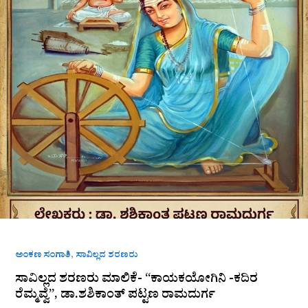
,
ಅಂಕಣ ಸಂಗಾತಿ
ಸಾವಿಲ್ಲದ ಶರಣರು
ಸಾವಿಲ್ಲದ ಶರಣರು ಮಾಲಿಕೆ- “ಕಾಯಕಯೋಗಿನಿ -ಕದಿರ
ರೆಮ್ಮವ್ವೆ”, ಡಾ.ಶಶಿಕಾಂತ್‌ ಪಟ್ಟಣ ರಾಮದುರ್ಗ