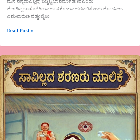
ಮನ ನನ್ನದುಎಲ್ಲವು ಬಚ್ಚಿಟ್ಟ ಭಾವದೊಳಡಗಿವೆಎಂದು
ಹೇಳದಿದ್ದರೂಜೊತೆಗಿರುವ ಭಾವ ಕೊಡುವ ಭರದಲಿಸೋತು ಹೋದವಳು….
ವಿಮಲಾರುಣ ಪಡ್ಡoಬೈಲು
Read Post »
ಸಾವಿಲ್ಲದ
ಶರಣರು
ಮಾಲಿಕೆ-
“ಕಾಯಕಯೋಗಿನಿ
-ಕದಿರ
ರೆಮ್ಮವ್ವೆ”,
ಡಾ.ಶಶಿಕಾಂತ್‌
ಪಟ್ಟಣ
ರಾಮದುರ್ಗ