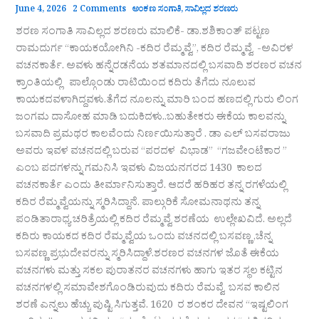
June 4, 2026
2 Comments
ಅಂಕಣ ಸಂಗಾತಿ
,
ಸಾವಿಲ್ಲದ ಶರಣರು
ಶರಣ ಸಂಗಾತಿ ಸಾವಿಲ್ಲದ ಶರಣರು ಮಾಲಿಕೆ- ಡಾ.ಶಶಿಕಾಂತ್‌ ಪಟ್ಟಣ
ರಾಮದುರ್ಗ “ಕಾಯಕಯೋಗಿನಿ -ಕದಿರ ರೆಮ್ಮವ್ವೆ”, ಕದಿರ ರೆಮ್ಮವ್ವೆ -ಅವಿರಳ
ವಚನಕಾರ್ತೆ. ಅವಳು ಹನ್ನೆರಡನೆಯ ಶತಮಾನದಲ್ಲಿ ಬಸವಾದಿ ಶರಣರ ವಚನ
ಕ್ರಾಂತಿಯಲ್ಲಿ ಪಾಲ್ಗೊಂಡು ರಾಟಿಯಿಂದ ಕದಿರು ತೆಗೆದು ನೂಲುವ
ಕಾಯಕದವಳಾಗಿದ್ದವಳು.ತೆಗೆದ ನೂಲನ್ನು ಮಾರಿ ಬಂದ ಹಣದಲ್ಲಿ ಗುರು ಲಿಂಗ
ಜಂಗಮ ದಾಸೋಹ ಮಾಡಿ ಬದುಕಿದಳು..ಬಹುತೇಕರು ಈಕೆಯ ಕಾಲವನ್ನು
ಬಸವಾದಿ ಪ್ರಮಥರ ಕಾಲವೆಂದು ನಿರ್ಣಯಿಸುತ್ತಾರೆ . ಡಾ ಎಲ್ ಬಸವರಾಜು
ಅವರು ಇವಳ ವಚನದಲ್ಲಿ ಬರುವ “ಪರದಳ ವಿಭಾಡ” “ಗಜವೇಂಟೆಕಾರ ”
ಎಂಬ ಪದಗಳನ್ನು ಗಮನಿಸಿ ಇವಳು ವಿಜಯನಗರದ 1430 ಕಾಲದ
ವಚನಕಾರ್ತೆ ಎಂದು ತೀರ್ಮಾನಿಸುತ್ತಾರೆ. ಆದರೆ ಹರಿಹರ ತನ್ನ ರಗಳೆಯಲ್ಲಿ
ಕದಿರ ರೆಮ್ಮವ್ವೆಯನ್ನು ಸ್ಮರಿಸಿದ್ದಾನೆ. ಪಾಲ್ಗುರಿಕೆ ಸೋಮನಾಥನು ತನ್ನ
ಪಂಡಿತಾರಾಧ್ಯ ಚರಿತ್ರೆಯಲ್ಲಿ ಕದಿರ ರೆಮ್ಮವ್ವೆ ಶರಣೆಯ ಉಲ್ಲೇಖವಿದೆ. ಅಲ್ಲದೆ
ಕದಿರು ಕಾಯಕದ ಕದಿರ ರೆಮ್ಮವ್ವೆಯ ಒಂದು ವಚನದಲ್ಲಿ ಬಸವಣ್ಣ ,ಚೆನ್ನ
ಬಸವಣ್ಣ ಪ್ರಭುದೇವರನ್ನು ಸ್ಮರಿಸಿದ್ದಾಳೆ.ಶರಣರ ವಚನಗಳ ಜೊತೆ ಈಕೆಯ
ವಚನಗಳು ಮತ್ತು ಸಕಲ ಪುರಾತನರ ವಚನಗಳು ಹಾಗು ಇತರ ಸ್ಥಲ ಕಟ್ಟಿನ
ವಚನಗಳಲ್ಲಿ ಸಮಾವೇಶಗೊಂಡಿರುವುದು ಕದಿರು ರೆಮವ್ವೆ ಬಸವ ಕಾಲಿನ
ಶರಣೆ ಎನ್ನಲು ಹೆಚ್ಚು ಪುಷ್ಟಿ ಸಿಗುತ್ತವೆ. 1620 ರ ಶಂಕರ ದೇವನ “ಇಷ್ಟಲಿಂಗ