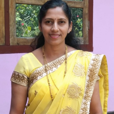
ಪಡ್ಡಂಬೈಲು
“ಬಣ್ಣದ
ಧಿರಿಸು”