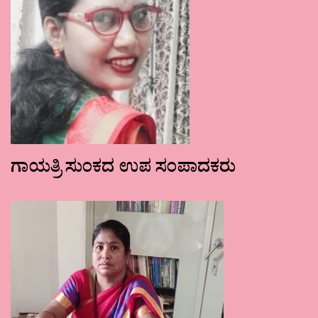
ಗಾಯತ್ರಿ ಸುಂಕದ ಉಪ ಸಂಪಾದಕರು