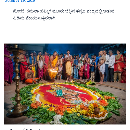
October 19, 2019
ನೋಟ! ಕಮಲಾ ಹೆಮ್ಮಿಗೆ ಮೂರು ಬೆಟ್ಟದ ತಪ್ಪಲ ಮದ್ಯದಲ್ಲಿ ಆಡುವ
ಹಿಡಿದು ಮೇಯಿಸುತ್ತಿರಲಾಗಿ…