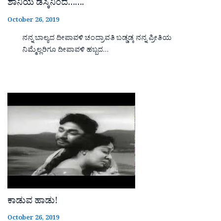
ಶಾನಿಯ ಡೆಸ್ಕಿನಿಂದ…….
October 26, 2019
ನನ್ನ ಬಾಲ್ಯದ ದೀಪಾವಳಿ ಚಂದ್ರಾವತಿ ಬಡ್ಡಡ್ಕ ನನ್ನ ಪ್ರೀತಿಯ
ನಿಮ್ಮೆಲ್ಲರಿಗೂ ದೀಪಾವಳಿ ಹಬ್ಬದ…
ಕಾಡುವ ಹಾಡು!
October 26, 2019