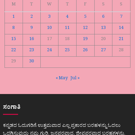
M
T
W
T
F
S
S
1
2
3
4
5
6
7
8
9
10
11
12
13
14
15
16
17
18
19
20
21
22
23
24
25
26
27
28
29
30
« May
Jul »
ಸಂಗಾತಿ
ಕನ್ನಡದ ಓದುಗರಿಗೆ ಉತ್ತಮವಾದ ಎಲ್ಲ ಪ್ರಕಾರದ ಬರಹಳನ್ನು ಓದಲು
ಒದಗಿಸುವುದು ನಮ್ಮ ಗುರಿ. ಜನಪರವಾದ, ಜೀವಪರವಾದ ಬರಹಗಳನ್ನು