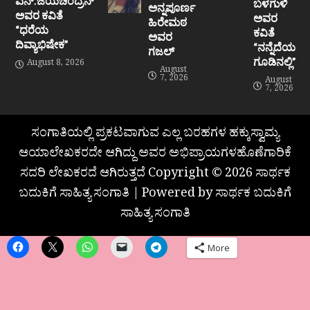
ಎನ್.ಜಯಚಂದ್ರನ್
ಬಳಗುಳಿ
ಅನ್ನಪೂರ್ಣ
ಅವರ ಕವಿತೆ
ಅವರ
ಹಿರೇಮಠ
“ಧರೆಯ
ಕವಿತೆ
ಅವರ
ದಿವ್ಯಾಭಿಷೇಕ”
“ನನ್ನೆದೆಯ
ಗಜಲ್
ಗೂಡಿನಲ್ಲಿ”
August 8, 2026
August
7, 2026
August
7, 2026
ಸಂಗಾತಿಯಲ್ಲಿ ಪ್ರಕಟವಾಗುವ ಎಲ್ಲ ಬರಹಗಳ ಹಕ್ಕುಸ್ವಾಮ್ಯ
ಆಯಾಲೇಖಕರದೇ ಆಗಿದ್ದು ಅವರ ಅಭಿಪ್ರಾಯಗಳಹೊಣೆಗಾರಿಕೆ
ಸದರಿ ಲೇಖಕರದೆ ಆಗಿರುತ್ತದೆ Copyright © 2026 ಸಾರ್ಥಕ
ಬದುಕಿಗೆ ಸಾಹಿತ್ಯ ಸಂಗಾತಿ | Powered by ಸಾರ್ಥಕ ಬದುಕಿಗೆ
ಸಾಹಿತ್ಯ ಸಂಗಾತಿ
More