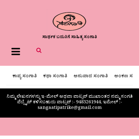
ಸಾರ್ಥಕ ಬದುಕಿಗೆ ಸಾಹಿತ್ಯ ಸಂಗಾತಿ
Menu
ಕಾವ್ಯ ಸಂಗಾತಿ
ಕಥಾ ಸಂಗಾತಿ
ಅನುವಾದ ಸಂಗಾತಿ
ಅಂಕಣ ಸಂಗಾ
ನಿಮ್ಮ ಲೇಖನಗಳನ್ನು ಇ-ಮೇಲ್ ಅಥವಾ ವಾಟ್ಸಪ್ ಮುಖಾಂತರ ನಮ್ಮ ಸಂಗತಿ
ವೆಬ್ಸೈಟ್ ಕಳಿಸಬಹುದು ವಾಟ್ಸಪ್‌ :- 9483261944, ಇಮೇಲ್ :-
sangaatipatrike@gmail.com