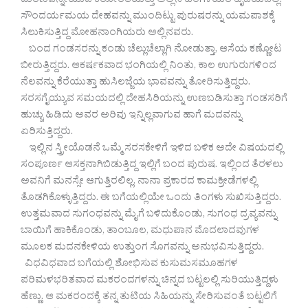
ಮರಣವನ್ನೀಯುವ ಕಠೋರತೆಯಿತ್ತು ಅಲ್ಲಿನ ಹೆಂಗಳೆಯರ ಹೃದಯದಲ್ಲಿ.
ಸೌಂದರ್ಯಮಯ ದೇಹವನ್ನು ಮುಂದಿಟ್ಟು ಪುರುಷರನ್ನು ಯಮಪಾಶಕ್ಕೆ
ಸಿಲುಕಿಸುತ್ತಿದ್ದ ಮೋಹನಾಂಗಿಯರು ಅಲ್ಲಿನವರು.
ಬಂದ ಗಂಡಸರನ್ನು ಕಂಡು ಚೆಲ್ಲುಚೆಲ್ಲಾಗಿ ನೋಡುತ್ತಾ, ಆಸೆಯ ಕಣ್ಣೋಟ
ಬೀರುತ್ತಿದ್ದರು. ಆಕರ್ಷಕವಾದ ಭಂಗಿಯಲ್ಲಿ ನಿಂತು, ಕಾಲ ಉಗುರುಗಳಿಂದ
ನೆಲವನ್ನು ಕೆರೆಯುತ್ತಾ ಹುಸಿಲಜ್ಜೆಯ ಭಾವವನ್ನು ತೋರಿಸುತ್ತಿದ್ದರು.
ಸರಸಗೈಯ್ಯುವ ಸಮಯದಲ್ಲಿ ದೇಹಸಿರಿಯನ್ನು ಉಣಬಡಿಸುತ್ತಾ ಗಂಡಸರಿಗೆ
ಹುಚ್ಚು ಹಿಡಿದು ಅವರ ಅರಿವು ಇನ್ನಿಲ್ಲವಾಗುವ ಹಾಗೆ ಮದವನ್ನು
ಏರಿಸುತ್ತಿದ್ದರು.
ಇಲ್ಲಿನ ಸ್ತ್ರೀಯೊಡನೆ ಒಮ್ಮೆ ಸರಸಕೇಳಿಗೆ ಇಳಿದ ಬಳಿಕ ಅದೇ ವಿಷಯದಲ್ಲಿ
ಸಂಪೂರ್ಣ ಆಸಕ್ತನಾಗಿಬಿಡುತ್ತಿದ್ದ ಇಲ್ಲಿಗೆ ಬಂದ ಪುರುಷ. ಇಲ್ಲಿಂದ ತೆರಳಲು
ಅವನಿಗೆ ಮನಸ್ಸೇ ಆಗುತ್ತಿರಲಿಲ್ಲ. ನಾನಾ ಪ್ರಕಾರದ ಕಾಮಕ್ರೀಡೆಗಳಲ್ಲಿ
ತೊಡಗಿಕೊಳ್ಳುತ್ತಿದ್ದರು. ಈ ಬಗೆಯಲ್ಲಿಯೇ ಒಂದು ತಿಂಗಳು ಸುಖಿಸುತ್ತಿದ್ದರು.
ಉತ್ತಮವಾದ ಸುಗಂಧವನ್ನು ಮೈಗೆ ಬಳಿದುಕೊಂಡು, ಸುಗಂಧ ದ್ರವ್ಯವನ್ನು
ಬಾಯಿಗೆ ಹಾಕಿಕೊಂಡು, ತಾಂಬೂಲ, ಮಧುಪಾನ ಮೊದಲಾದವುಗಳ
ಮೂಲಕ ಮದನಕೇಳಿಯ ಉತ್ತುಂಗ ಸೊಗವನ್ನು ಅನುಭವಿಸುತ್ತಿದ್ದರು.
ವಿಧವಿಧವಾದ ಬಗೆಯಲ್ಲಿ ಶೋಭಿಸುವ ಕುಸುಮಸಮೂಹಗಳ
ಪರಿಮಳಭರಿತವಾದ ಮಕರಂದಗಳನ್ನು ಚಿನ್ನದ ಬಟ್ಟಲಲ್ಲಿ ಸುರಿಯುತ್ತಿದ್ದಳು
ಹೆಣ್ಣು. ಆ ಮಕರಂದಕ್ಕೆ ತನ್ನ ತುಟಿಯ ಸಿಹಿಯನ್ನು ಸೇರಿಸುವಂತೆ ಬಟ್ಟಲಿಗೆ