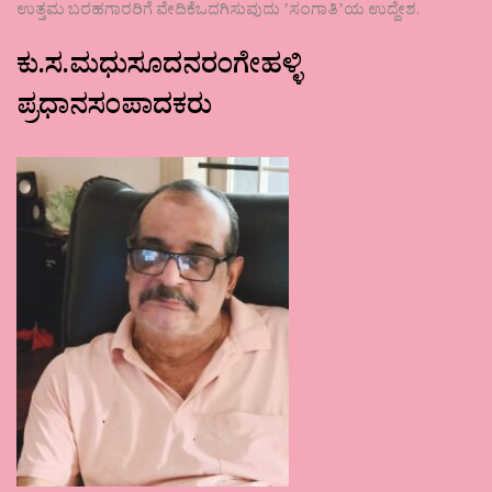
ಉತ್ತಮ ಬರಹಗಾರರಿಗೆ ವೇದಿಕೆಒದಗಿಸುವುದು ʼಸಂಗಾತಿʼಯ ಉದ್ದೇಶ.
ಕು.ಸ.ಮಧುಸೂದನರಂಗೇಹಳ್ಳಿ
ಪ್ರಧಾನಸಂಪಾದಕರು