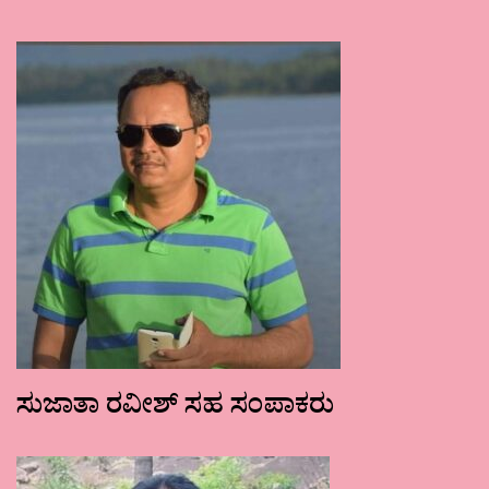
ಸುಜಾತಾ ರವೀಶ್ ಸಹ ಸಂಪಾಕರು