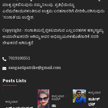
ಮಾತ್ರ ಪ್ರಕಟಿಸುವುದು ನಮ್ಮ ನಿಲುವು. ಪ್ರತಿಭೆಯಿದ್ದೂ
ಎಲೆಮರೆಕಾಯಿಗಳಂತಿರುವ ಉತ್ತಮ ಬರಹಗಾರರಿಗೆ ವೇದಿಕೆಒದಗಿಸುವುದು
ʼಸಂಗಾತಿʼಯ ಉದ್ದೇಶ.
Copyright:- ಸಂಗಾತಿಯಲ್ಲಿ ಪ್ರಕಟವಾಗುವ ಎಲ್ಲ ಬರಹಗಳ ಹಕ್ಕುಸ್ವಾಮ್ಯ
ಆಯಾಲೇಖಕರದೇ ಆಗಿದ್ದು ಅವರ ಅಭಿಪ್ರಾಯಗಳಹೊಣೆಗಾರಿಕೆ ಸದರಿ
ಲೇಖಕರದೆ ಆಗಿರುತ್ತದೆ
7019100351
sangaatipatrike@gmail.com
Posts Lists
ಕಾವ್ಯಯಾನ
ಕಾವ್ಯಯಾನ
ಕಾರ್ತಿಕ್
ಗಝಲ್
ಕಾವ್ಯಯಾನ
ಭಟ್
ಡಾ