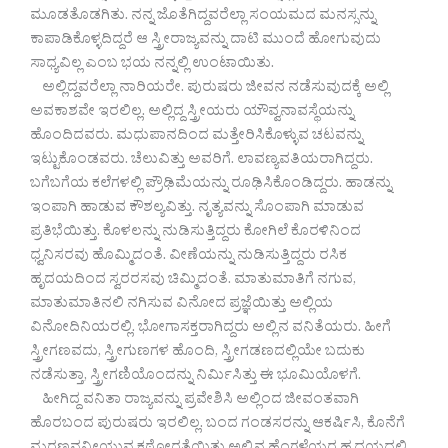
ಮೂಡತೊಡಗಿತು. ನನ್ನ ಜೊತೆಗಿದ್ದವರೆಲ್ಲಾ ಸಂಯಮದ ಮನಸ್ಸನ್ನು
ಕಾಪಾಡಿಕೊಳ್ಳದಿದ್ದರೆ ಆ ಸ್ತ್ರೀರಾಜ್ಯವನ್ನು ದಾಟಿ ಮುಂದೆ ಹೋಗುವುದು
ಸಾಧ್ಯವಿಲ್ಲ ಎಂಬ ಭಯ ನನ್ನಲ್ಲಿ ಉಂಟಾಯಿತು.
ಅಲ್ಲಿದ್ದವರೆಲ್ಲಾ ನಾರಿಯರೇ. ಪುರುಷರು ಜೀವನ ನಡೆಸುವುದಕ್ಕೆ ಅಲ್ಲಿ
ಅವಕಾಶವೇ ಇರಲಿಲ್ಲ. ಅಲ್ಲಿದ್ದ ಸ್ತ್ರೀಯರು ಯೌವ್ವನಾವಸ್ಥೆಯನ್ನು
ಹೊಂದಿದವರು. ಮಧುಪಾನದಿಂದ ಮತ್ತೇರಿಸಿಕೊಳ್ಳುವ ಚಟವನ್ನು
ಇಟ್ಟುಕೊಂಡವರು. ಚೆಲುವಿತ್ತು ಅವರಿಗೆ. ಲಾವಣ್ಯವತಿಯರಾಗಿದ್ದರು.
ಬಗೆಬಗೆಯ ಕಲೆಗಳಲ್ಲಿ ಪ್ರೌಢಿಮೆಯನ್ನು ರೂಢಿಸಿಕೊಂಡಿದ್ದರು. ಹಾಡನ್ನು
ಇಂಪಾಗಿ ಹಾಡುವ ಕೌಶಲ್ಯವಿತ್ತು. ನೃತ್ಯವನ್ನು ಸೊಂಪಾಗಿ ಮಾಡುವ
ಪ್ರತಿಭೆಯಿತ್ತು. ಕೊಳಲನ್ನು ನುಡಿಸುತ್ತಿದ್ದರು ಕೋಗಿಲೆ ಕೊರಳಿನಿಂದ
ಧ್ವನಿಸರವು ಹೊಮ್ಮಿದಂತೆ. ವೀಣೆಯನ್ನು ನುಡಿಸುತ್ತಿದ್ದರು ರಸಿಕ
ಹೃದಯದಿಂದ ಸ್ವರರಸವು ಚಿಮ್ಮಿದಂತೆ. ಮಾತುಮಾತಿಗೆ ನಗುವ,
ಮಾತುಮಾತಿನಲಿ ನಗಿಸುವ ವಿನೋದ ಪ್ರಜ್ಞೆಯಿತ್ತು ಅಲ್ಲಿಯ
ವಿನೋದಿನಿಯರಲ್ಲಿ. ಭೋಗಾಸಕ್ತರಾಗಿದ್ದರು ಅಲ್ಲಿನ ವನಿತೆಯರು. ಹೀಗೆ
ಸ್ತ್ರೀಗಣವದು, ಸ್ತ್ರೀಗುಣಗಳ ಹೊಂದಿ, ಸ್ತ್ರೀಗಡಣದಲ್ಲಿಯೇ ಬದುಕು
ನಡೆಸುತ್ತಾ, ಸ್ತ್ರೀಗಣಿಯೊಂದನ್ನು ನಿರ್ಮಿಸಿತ್ತು ಈ ಭೂಮಿಯೊಳಗೆ.
ಹೀಗಿದ್ದ ವನಿತಾ ರಾಜ್ಯವನ್ನು ಪ್ರವೇಶಿಸಿ ಅಲ್ಲಿಂದ ಜೀವಂತವಾಗಿ
ಹೊರಬಂದ ಪುರುಷರು ಇರಲಿಲ್ಲ. ಬಂದ ಗಂಡಸರನ್ನು ಆಕರ್ಷಿಸಿ, ಕೊನೆಗೆ