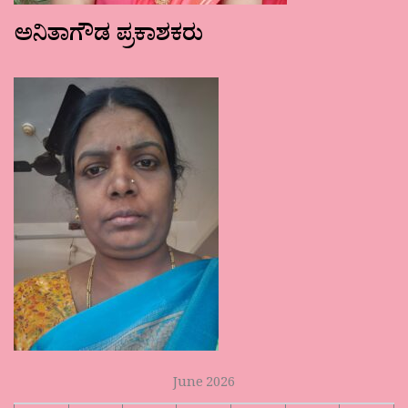
ಅನಿತಾಗೌಡ ಪ್ರಕಾಶಕರು
June 2026