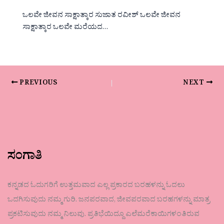
ಒಲವೇ ಜೀವನ ಸಾಕ್ಷಾತ್ಕಾರ ಸುಜಾತ ರವೀಶ್ ಒಲವೇ ಜೀವನ
ಸಾಕ್ಷಾತ್ಕಾರ ಒಲವೇ ಮರೆಯದ…
PREVIOUS
NEXT
ಸಂಗಾತಿ
ಕನ್ನಡದ ಓದುಗರಿಗೆ ಉತ್ತಮವಾದ ಎಲ್ಲ ಪ್ರಕಾರದ ಬರಹಳನ್ನು ಓದಲು
ಒದಗಿಸುವುದು ನಮ್ಮ ಗುರಿ. ಜನಪರವಾದ, ಜೀವಪರವಾದ ಬರಹಗಳನ್ನು ಮಾತ್ರ
ಪ್ರಕಟಿಸುವುದು ನಮ್ಮ ನಿಲುವು. ಪ್ರತಿಭೆಯಿದ್ದೂ ಎಲೆಮರೆಕಾಯಿಗಳಂತಿರುವ