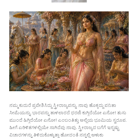
ನಮ್ಮ ಕುದುರೆ ಪ್ರವೇಶಿಸಿದ್ದು ಸ್ತ್ರೀರಾಜ್ಯವನ್ನು. ನಾವು ಹೊಕ್ಕದ್ದು ವನಿತಾ
ಸೀಮೆಯನ್ನು. ಭಾರವನ್ನು ತಾಳಲಾರದೆ ಧರಣಿ ಕುಗ್ಗಿದೆಯೋ ಏನೋ! ತುಸು
ಮುಂದೆ ಹಿಗ್ಗಿದೆಯೋ ಏನೋ! ಎಂಬಂತಿತ್ತು ಅಲ್ಲಿಯ ಭೂಮಿಯ ಸ್ವರೂಪ.
ಹೀಗೆ ಏರಿಳಿತಗಳಲ್ಲಿಯೇ ಸಾಗಿದೆವು ನಾವು. ಸ್ತ್ರೀರಾಜ್ಯದ ಬಗೆಗೆ ಇನ್ನಷ್ಟು
ವಿಚಾರಗಳನ್ನು ತಿಳಿದುಕೊಳ್ಳುತ್ತಾ ಹೋದಂತೆ ನನ್ನಲ್ಲಿ ಅಳುಕು