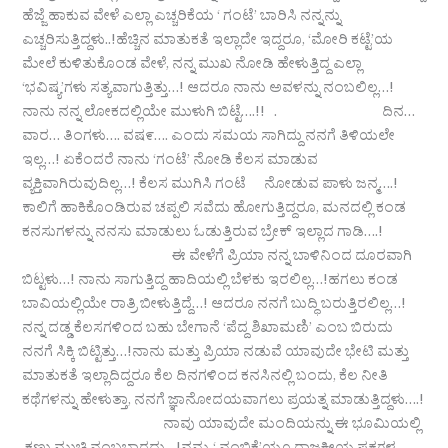
ಹೆಜ್ಜೆ ಹಾಕುವ ವೇಳೆ ಎಲ್ಲಾ ಎಚ್ಚರಿಕೆಯ ‘ ಗಂಟೆ’ ಬಾರಿಸಿ ನನ್ನನ್ನು
ಎಚ್ಚರಿಸುತ್ತಿದ್ದಳು..!ಹೆಚ್ಚಿನ ಮಾತುಕತೆ ಇಲ್ಲಾದೇ ಇದ್ದರೂ, ‘ಮೋರಿ ಕಟ್ಟೆ’ಯ
ಮೇಲೆ ಕುಳಿತುಕೊಂಡ ವೇಳೆ, ನನ್ನ ಮುಖ ನೋಡಿ ಹೇಳುತ್ತಿದ್ದ ಎಲ್ಲಾ
‘ಭವಿಷ್ಯ’ಗಳು ಸತ್ಯವಾಗುತ್ತಿತ್ತು…! ಆದರೂ ನಾನು ಅವಳನ್ನು ನಂಬಲಿಲ್ಲ…!
ನಾನು ನನ್ನ ಲೋಕದಲ್ಲಿಯೇ ಮುಳುಗಿ ಬಿಟ್ಟೆ….!! . ದಿನ…
ವಾರ… ತಿಂಗಳು…. ವಷ೯…. ಎಂದು ಸಮಯ ಸಾಗಿದ್ದು ನನಗೆ ತಿಳಿಯಲೇ
ಇಲ್ಲ…! ಏಕೆಂದರೆ ನಾನು ‘ಗಂಟೆ’ ನೋಡಿ ಕೆಲಸ ಮಾಡುವ
ವ್ಯಕ್ತಿವಾಗಿರುವುದಿಲ್ಲ…! ಕೆಲಸ ಮುಗಿಸಿ ಗಂಟೆ ನೋಡುವ ಪಾಳು ಜನ್ಮ….!
ಕಾಲಿಗೆ ಹಾಕಿಕೊಂಡಿರುವ ಚಪ್ಪಲಿ ಸವೆದು ಹೋಗುತ್ತಿದ್ದರೂ, ಮನದಲ್ಲಿ ಕಂಡ
ಕನಸುಗಳನ್ನು ನನಸು ಮಾಡುಲು ಓಡುತ್ತಿರುವ ಬ್ರೇಕ್ ಇಲ್ಲಾದ ಗಾಡಿ….!
ಈ ವೇಳೆಗೆ ಪ್ರಿಯಾ ನನ್ನ ಬಾಳಿನಿಂದ ದೂರವಾಗಿ
ಬಿಟ್ಟಳು…! ನಾನು ಸಾಗುತ್ತಿದ್ದ ಹಾದಿಯಲ್ಲಿ ಬೆಳಕು ಇರಲಿಲ್ಲ…!ಹಗಲು ಕಂಡ
ಬಾವಿಯಲ್ಲಿಯೇ ರಾತ್ರಿ ಬೀಳುತ್ತಿದ್ದೆ…! ಆದರೂ ನನಗೆ ಬುದ್ಧಿ ಬರುತ್ತಿರಲಿಲ್ಲ…!
ನನ್ನ ದಡ್ಡ ಕೆಲಸಗಳಿಂದ ಬಹು ಬೇಗಾನೆ ‘ಪೆದ್ದ ಶಿಖಾಮಣಿ’ ಎಂಬ ಬಿರುದು
ನನಗೆ ಸಿಕ್ಕಿ ಬಿಟ್ಟಿತ್ತು…!ನಾನು ಮತ್ತು ಪ್ರಿಯಾ ನಡುವೆ ಯಾವುದೇ ಭೇಟಿ ಮತ್ತು
ಮಾತುಕತೆ ಇಲ್ಲಾದಿದ್ದರೂ ಕೆಲ ದಿನಗಳಿಂದ ಕನಸಿನಲ್ಲಿ ಬಂದು, ಕೆಲ ನೀತಿ
ಕಥೆಗಳನ್ನು ಹೇಳುತ್ತಾ, ನನಗೆ ಜ್ಞಾನೋದಯವಾಗಲು ಪ್ರಯತ್ನ ಮಾಡುತ್ತಿದ್ದಳು….!
ನಾವು ಯಾವುದೇ ಮಂದಿಯನ್ನು ಈ ಭೂಮಿಯಲ್ಲಿ