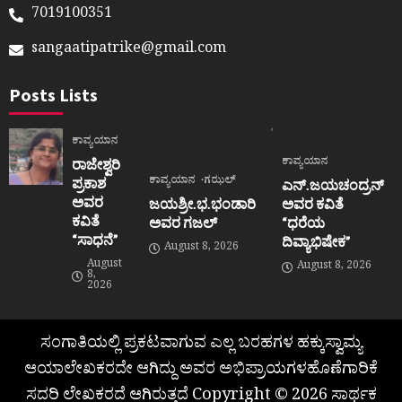
7019100351
sangaatipatrike@gmail.com
Posts Lists
ಕಾವ್ಯಯಾನ
ಕಾವ್ಯಯಾನ
ರಾಜೇಶ್ವರಿ
ಕಾವ್ಯಯಾನ
ಗಝಲ್
ಪ್ರಕಾಶ
ಎನ್.ಜಯಚಂದ್ರನ್
ಅವರ
ಜಯಶ್ರೀ.ಭ.ಭಂಡಾರಿ
ಅವರ ಕವಿತೆ
ಕವಿತೆ
ಅವರ ಗಜಲ್
“ಧರೆಯ
“ಸಾಧನೆ”
ದಿವ್ಯಾಭಿಷೇಕ”
August 8, 2026
August
August 8, 2026
8,
2026
ಸಂಗಾತಿಯಲ್ಲಿ ಪ್ರಕಟವಾಗುವ ಎಲ್ಲ ಬರಹಗಳ ಹಕ್ಕುಸ್ವಾಮ್ಯ
ಆಯಾಲೇಖಕರದೇ ಆಗಿದ್ದು ಅವರ ಅಭಿಪ್ರಾಯಗಳಹೊಣೆಗಾರಿಕೆ
ಸದರಿ ಲೇಖಕರದೆ ಆಗಿರುತ್ತದೆ Copyright © 2026 ಸಾರ್ಥಕ