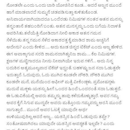
ನೋಡಲೇ ಎಂದು ಒಂದು ಬಾರಿ ಯೋಚಿಸಿದ ಕೂಡ… ಆದರೆ ಅಜ್ಜನ ಮುಂದೆ
ಹಾಗೆ ಮಾಡಲಾರದೆ ಸುಮ್ಮನೆ ಚಡಪಡಿಸುತ್ತಾ ಕುಳಿತುಕೊಂಡ.
ಅನಿವಾರ್ಯವಾಗಿಯಾದರೂ ಒಂದೆರಡು ನಿಮಿಷಗಳ ನಂತರ ಆತನ ಮನಸ್ಸು
ತನ್ನಂತಾನೆ ತಹಬಂದಿಗೆ ಬಂತು. ಆತನ ಮನಸ್ಸನ್ನು ಒಂದು ಬಗೆಯ ನಿರಾಳತೆ
ಆವರಿಸಿತು.ತಲೆಯೆತ್ತಿ ನೋಡಿದಾಗ ನೀಲಿ ಆಕಾಶ ಆತನ ಗಮನ
ಸೆಳೆಯಿತು.ತನ್ನ ಗಮನ ಸೆಳೆದ ಆಕಾಶದತ್ತ ಕೈ ಮಾಡಿದ ಶಾಮ ಅಚ್ಚನಿಗೆ
ಅದೇನು? ಎಂದು ಕೇಳಿದ….. ಅದು ಕೂಡ ಚಿನ್ನದ ಟಿಕೆಟ್ ಎಂದು ಅಜ್ಜ ಹೇಳಿದ.
ಈಗ ಅವಾಕ್ಕಾಗುವ ಸರದಿ ಶಾಮನದಾಗಿತ್ತು​ನಿಜ ಶಾಮ…. ಕೆಲ ನಿಮಿಷಗಳ,
ಕ್ಷಣಗಳ ಮಟ್ಟಿಗಾದರೂ ನೀನು ನೀನಾಗಿಯೇ ಇರುವ ಗಳಿಗೆ… ಅದು ನಿನ್ನ
ಬದುಕಿನ ಅತ್ಯಮೂಲ್ಯವಾದ ಟಿಕೆಟ್ ಇದ್ದಂತೆ. ಬಹಳಷ್ಟು ಜನ ಸದಾ ಓಡುತ್ತಲೇ
ಇರುತ್ತಾರೆ. ಓದುವುದು, ಓದು ಮುಗಿದ ಕೂಡಲೇ ನೌಕರಿ, ನೌಕರಿ ಮುಗಿದ
ಕೂಡಲೇ ಮನೆ, ಮನೆಯಿಂದ ಆಫೀಸ್ ಮತ್ತೆ ವೀಕೆಂಡ್ಗಳು, ಪ್ರಮೋಷನ್ಗಳು
ಮದುವೆ ಮಕ್ಕಳು ಯಶಸ್ಸು ಹೀಗೆ ಒಂದರ ಹಿಂದೆ ಒಂದರಂತೆ ಸದಾ ಓಡುತ್ತದೆ.
ಈ ಓಡುವಿಕೆಯಲ್ಲಿ ಅವರು ತಮ್ಮನ್ನು ತಾವು ಕಳೆದುಕೊಳ್ಳುತ್ತಾರೆ. ಅವರ ಗಮ್ಯ
ಅವರ ಕೈಗೆ ಸಿಗುವ ಮುನ್ನವೇ ಅವರು ಮತ್ತೊಂದು ಗಮ್ಯವನ್ನು ಅರಸಿ ಮುಂದೆ
ಸಾಗುತ್ತಾರೆ… ಮುಂದೆ ಅವರ ಓಟಕ್ಕೆ ಯಾವುದೇ ಅರ್ಥ
ಉಳಿಯುವುದಿಲ್ಲ.ಆದರೆ ಅಜ್ಜ… ಯಶಸ್ಸಿನ ಹಿಂದೆ ಓಡುವುದು ತಪ್ಪೇ ?
ಸಂತೋಷವಾಗಿರಲು ಯಾವುದೇ ಯಶಸ್ಸಿನ ಅವಶ್ಯಕತೆ ಇಲ್ಲವೇ ? ಎಂದು