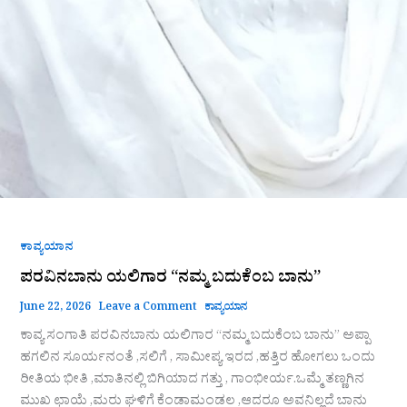
ಕಾವ್ಯಯಾನ
ಪರವಿನಬಾನು ಯಲಿಗಾರ “ನಮ್ಮ ಬದುಕೆಂಬ ಬಾನು”
June 22, 2026
Leave a Comment
ಕಾವ್ಯಯಾನ
ಕಾವ್ಯ ಸಂಗಾತಿ ಪರವಿನಬಾನು ಯಲಿಗಾರ “ನಮ್ಮ ಬದುಕೆಂಬ ಬಾನು” ಅಪ್ಪಾ
ಹಗಲಿನ ಸೂರ್ಯನಂತೆ ,ಸಲಿಗೆ , ಸಾಮೀಪ್ಯ ಇರದ ,ಹತ್ತಿರ ಹೋಗಲು ಒಂದು
ರೀತಿಯ ಭೀತಿ ,ಮಾತಿನಲ್ಲಿ ಬಿಗಿಯಾದ ಗತ್ತು , ಗಾಂಭೀರ್ಯ.ಒಮ್ಮೆ ತಣ್ಣಗಿನ
ಮುಖ ಛಾಯೆ ,ಮರು ಘಳಿಗೆ ಕೆಂಡಾಮಂಡಲ ,ಆದರೂ ಅವನಿಲ್ಲದೆ ಬಾನು