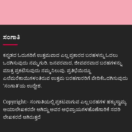
ಸಂಗಾತಿ
ಕನ್ನಡದ ಓದುಗರಿಗೆ ಉತ್ತಮವಾದ ಎಲ್ಲ ಪ್ರಕಾರದ ಬರಹಳನ್ನು ಓದಲು
ಒದಗಿಸುವುದು ನಮ್ಮ ಗುರಿ. ಜನಪರವಾದ, ಜೀವಪರವಾದ ಬರಹಗಳನ್ನು
ಮಾತ್ರ ಪ್ರಕಟಿಸುವುದು ನಮ್ಮ ನಿಲುವು. ಪ್ರತಿಭೆಯಿದ್ದೂ
ಎಲೆಮರೆಕಾಯಿಗಳಂತಿರುವ ಉತ್ತಮ ಬರಹಗಾರರಿಗೆ ವೇದಿಕೆಒದಗಿಸುವುದು
ʼಸಂಗಾತಿʼಯ ಉದ್ದೇಶ.
Copyright:- ಸಂಗಾತಿಯಲ್ಲಿ ಪ್ರಕಟವಾಗುವ ಎಲ್ಲ ಬರಹಗಳ ಹಕ್ಕುಸ್ವಾಮ್ಯ
ಆಯಾಲೇಖಕರದೇ ಆಗಿದ್ದು ಅವರ ಅಭಿಪ್ರಾಯಗಳಹೊಣೆಗಾರಿಕೆ ಸದರಿ
ಲೇಖಕರದೆ ಆಗಿರುತ್ತದೆ