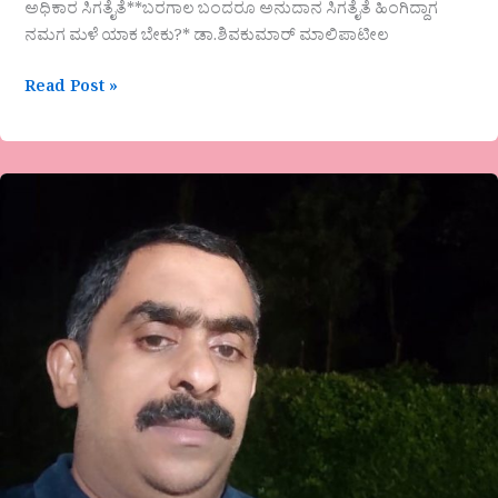
ಅಧಿಕಾರ ಸಿಗತೈತೆ**ಬರಗಾಲ ಬಂದರೂ ಅನುದಾನ ಸಿಗತೈತೆ ಹಿಂಗಿದ್ದಾಗ
ನಮಗ ಮಳೆ ಯಾಕ ಬೇಕು?* ಡಾ.ಶಿವಕುಮಾರ್ ಮಾಲಿಪಾಟೀಲ
Read Post »
“ಈ
ಜಗತ್ತಿನಲ್ಲಿ
ಸತ್ಯ
ಗೋಚರಿಸುವುದಿಲ್ಲ……!”
ಐಗೂರು
ಮೋಹನ್
ದಾಸ್
ಜಿ.