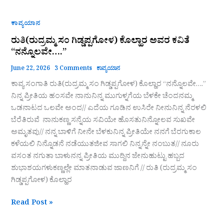
ಕಾವ್ಯಯಾನ
ರುತಿ(ರುದ್ರಮ್ಮ ಸಂ ಗಿಡ್ಡಪ್ಪಗೋಳ) ಕೊಲ್ಹಾರ ಅವರ ಕವಿತೆ
“ನನ್ನೊಲವೇ….”
June 22, 2026
3 Comments
ಕಾವ್ಯಯಾನ
ಕಾವ್ಯ ಸಂಗಾತಿ ರುತಿ(ರುದ್ರಮ್ಮ ಸಂ ಗಿಡ್ಡಪ್ಪಗೋಳ) ಕೊಲ್ಹಾರ “ನನ್ನೊಲವೇ….”
ನಿನ್ನ ಪ್ರೀತಿಯ ಹಂಸವೇ ನಾನುನಿನ್ನ ಮುಗುಳ್ನಗೆಯ ಬೆಳಕೇ ಚೆಂದನಮ್ಮ
ಒಡನಾಟದ ಒಲವೇ ಅಂದ// ಎದೆಯ ಗೂಡಿನ ಉಸಿರೇ ನೀನುನಿನ್ನ ನೆರಳಲಿ
ಬೆರೆತಿರುವೆ ನಾನುಕಣ್ಣ ಸನ್ನೆಯ ಸವಿಯೇ ಹೊಸತುನಿನ್ನೋಲವ ಸುಖವೇ
ಅಮೃತವು// ನನ್ನ ಬಾಳಿಗೆ ನೀನೇ ಬೆಳಕುನಿನ್ನ ಪ್ರೀತಿಯೇ ನನಗೆ ಬೆರಗುಕಾಲ
ಕಳೆಯಲಿ ನಿನ್ನೊಡನೆ ನಡೆಯುತಜೀವ ಸಾಗಲಿ ನಿನ್ನನ್ನೇ ನಂಬುತ// ನೂರು
ವಸಂತ ನಗುತಾ ಬಾಳುನನ್ನ ಪ್ರೀತಿಯ ಮುದ್ದಿನ ಜೇನುಹುಟ್ಟು ಹಬ್ಬದ
ಶುಭಾಶಯಗಳುಕಣ್ಣಲ್ಲೇ ಮಾತನಾಡುವ ಜಾಣನಿಗೆ // ರುತಿ (ರುದ್ರಮ್ಮ ಸಂ
ಗಿಡ್ಡಪ್ಪಗೋಳ) ಕೊಲ್ಹಾರ
Read Post »