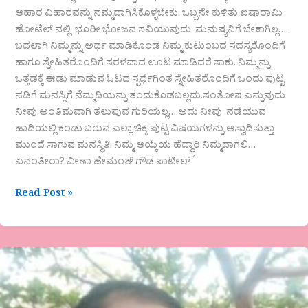
ಆಹಾರ ವಿಹಾರವನ್ನು ನಮ್ಮದಾಗಿಸಿಕೊಳ್ಳಬೇಕು. ಒಬ್ಬನೇ ಕುಳಿತು ಐಷಾರಾಮಿ
ಹೋಟೆಲ್ ನಲ್ಲಿ ಭೂರೀ ಭೋಜನ ಸವಿಯುವುದು ಮನುಷ್ಯನಿಗೆ ಬೇಕಾಗಿಲ್ಲ….
ಬದಲಾಗಿ ನಿಮ್ಮನ್ನು ಅರ್ಥ ಮಾಡಿಕೊಂಡ ನಿಮ್ಮ ಕುಟುಂಬದ ಸದಸ್ಯರೊಂದಿಗೆ
ಹಾಗೂ ಸ್ನೇಹಿತರೊಂದಿಗೆ ಸರಳವಾದ ಊಟ ಮಾಡಿದರೆ ಸಾಕು. ನಿಮ್ಮನ್ನು
ಒತ್ತಡಕ್ಕೆ ಈಡು ಮಾಡುವ ಓಟದ ಸ್ಪರ್ಧೆಗಿಂತ ಸ್ನೇಹಿತರೊಂದಿಗೆ ಒಂದು ಪುಟ್ಟ
ನಡಿಗೆ ಮನಸ್ಸಿಗೆ ನೆಮ್ಮದಿಯನ್ನು ತಂದುಕೊಡಬಲ್ಲದು.​ಸಂತೋಷ ಎನ್ನುವುದು
ನೀವು ಅಂತಿಮವಾಗಿ ತಲುಪುವ ಗುರಿಯಲ್ಲ… ಅದು ನೀವು ನಡೆಯುವ
ಹಾದಿಯಲ್ಲಿ ಕಂಡು ಬರುವ ಎಲ್ಲಾ ಚಿಕ್ಕ ಪುಟ್ಟ ವಿಷಯಗಳನ್ನು ಆಸ್ವಾದಿಸುತ್ತಾ
ಮುಂದೆ ಸಾಗುವ ಮನಸ್ಥಿತಿ. ನಿಮ್ಮ ಆಯ್ಕೆಯ ಹೆದ್ದಾರಿ ನಿಮ್ಮದಾಗಲಿ…
ಏನಂತೀರಾ? ವೀಣಾ ಹೇಮಂತ್ ಗೌಡ ಪಾಟೀಲ್ ́
Read Post »
ವಾಣಿ
ಯಡಹಳ್ಳಿಮಠ
ಅವರ
ಗಜಲ್