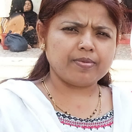
ಬಾನು”