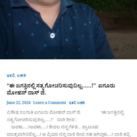
,
ಇತರೆ
ಲಹರಿ
“ಈ ಜಗತ್ತಿನಲ್ಲಿ ಸತ್ಯ ಗೋಚರಿಸುವುದಿಲ್ಲ……!” ಐಗೂರು
ಮೋಹನ್ ದಾಸ್ ಜಿ.
June 22, 2026
Leave a Comment
ಇತರೆ
,
ಲಹರಿ
ವಿಶೇಷ ಸಂಗಾತಿ ಐಗೂರು ಮೋಹನ್ ದಾಸ್ ಜಿ. “ಈ ಜಗತ್ತಿನಲ್ಲಿ
ಸತ್ಯ ಗೋಚರಿಸುವುದಿಲ್ಲ……!” ದಾರಿ ದೀಪ :
ಅವಳು…..!ಅವಳು…..! ಕೇವಲ ನನ್ನ ಗೆಳತಿ… ಪ್ರಾಣಸಖಿ
ಮಾತ್ರವಾಗಿರಲಿಲ್ಲ….! ಆ ಪ್ರಿಯಾ ನನ್ನ ದಾರಿ ದೀಪ ಸಹ ಆಗಿದ್ದಳು….! ದಾರಿ ತಪ್ಪಿ