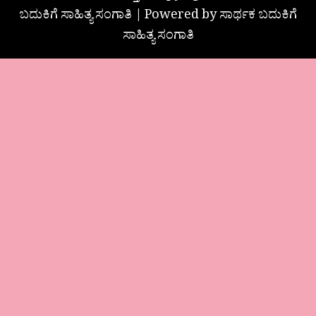
ಬದುಕಿಗೆ ಸಾಹಿತ್ಯ ಸಂಗಾತಿ | Powered by ಸಾರ್ಥಕ ಬದುಕಿಗೆ
ಸಾಹಿತ್ಯ ಸಂಗಾತಿ