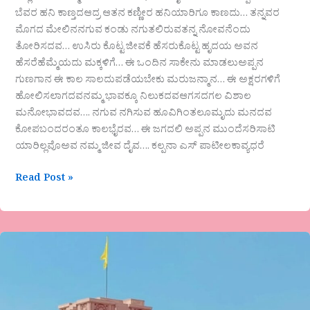
ಬೆವರ ಹನಿ ಕಾಣ್ತದಆದ್ರ ಆತನ ಕಣ್ಣೀರ ಹನಿಯಾರಿಗೂ ಕಾಣದು… ತನ್ನವರ
ಮೊಗದ ಮೇಲಿನನಗುವ ಕಂಡು ನಗುತಲಿರುವತನ್ನ ನೋವನೆಂದು
ತೋರಿಸದವ… ಉಸಿರು ಕೊಟ್ಟ ಜೀವಕೆ ಹೆಸರುಕೊಟ್ಟ ಹೃದಯ ಅವನ
ಹೆಸರೆಹೆಮ್ಮೆಯದು ಮಕ್ಕಳಿಗೆ… ಈ ಒಂದಿನ ಸಾಕೇನು ಮಾಡಲುಅಪ್ಪನ
ಗುಣಗಾನ ಈ ಕಾಲ ಸಾಲದುಪಡೆಯಬೇಕು ಮರುಜನ್ಮಾನ… ಈ ಅಕ್ಷರಗಳಿಗೆ
ಹೋಲಿಸಲಾಗದವನಮ್ಮ ಭಾವಕ್ಕೂ ನಿಲುಕದವಆಗಸದಗಲ ವಿಶಾಲ
ಮನೋಭಾವದವ…. ನಗುವ ನಗಿಸುವ ಹೂವಿಗಿಂತಲೂಮೃದು ಮನದವ
ಕೋಪಬಂದರಂತೂ ಕಾಲಭೈರವ… ಈ ಜಗದಲಿ ಅಪ್ಪನ ಮುಂದೆಸರಿಸಾಟಿ
ಯಾರಿಲ್ಲವೊಅವ ನಮ್ಮ ಜೀವ ದೈವ…. ಕಲ್ಪನಾ ಎಸ್ ಪಾಟೀಲಕಾವ್ಯಧರೆ
Read Post »
ರುತಿ(ರುದ್ರಮ್ಮ
ಸಂ
ಗಿಡ್ಡಪ್ಪಗೋಳ)
ಕೊಲ್ಹಾರ
ಅವರ