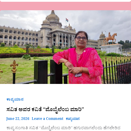
ಸವಿತ
ಅವರ
ಕವಿತೆ
“ಮೊಬೈಲೆಂಬ
ಮಾರಿ”
ಕಾವ್ಯಯಾನ
ಸವಿತ ಅವರ ಕವಿತೆ “ಮೊಬೈಲೆಂಬ ಮಾರಿ”
June 22, 2026
Leave a Comment
ಕಾವ್ಯಯಾನ
ಕಾವ್ಯ ಸಂಗಾತಿ ಸವಿತ “ಮೊಬೈಲೆಂಬ ಮಾರಿ” ಹಗುರವಾಗಲೆಂದು ಹೆಗಲೇರಿದ