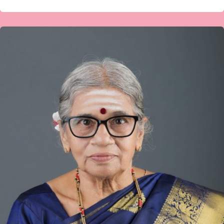
ಪ್ರಭಾವತಿ
ಎಸ್
ದೇಸಾಯಿ
ಅವರ
ಗಜಲ್