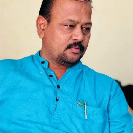
ಕವಿತೆ
“ಜಗದೊಡೆಯಮುನಿದರೇ….”