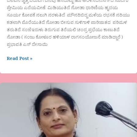
ಒಲವಿನ ಚೈತ್ರ ಬರುವಿಗೆ ಬನವು ಹಸಿರುಟ್ಟು ಹೂ ಅರಳಿಸಿದೆನಿಸರ್ಗದ ಸೊಬಗು
ಪ್ರೇಮಿಯ ಎದೆಯವೀಣೆ ಮಿಡಿಯುತಿದೆ ನೋಡಾ ಧಾರಿಣಿಯ ಹೃದಯ
ಸೂರ್ಯ ಕೋಪಕೆ ನಲುಗಿ ನರಳುತಿದೆ ಮೌನದಿಬಿದ್ದ ಮಳೆಯ ರಭಸಕೆ ನದಿಯು
ಕಡಲಾಗಿ ಮೊರೆಯುತಿದೆ ನೋಡಾ ಬೀಸುವ ಸುಳಿಗಾಳಿ ಪಾರಿಜಾತದ ಪರಿಮಳ
ತರುತಿದೆ ಸಂಜೆಇರುಳು ತಿರುಗುವ ತಿರೆಯಲಿ ಚಂದ್ರ ಪ್ರಭೆಯು ಕಾಣುತಿದೆ‌
ನೋಡಾ ( ಸಂಜು ಕೋಳೂರ ಹಳಿಯಾಳ ರಾಗಸಂಯೋಜನೆ ಮಾಡಿದ್ದಾರೆ )
ಪ್ರಭಾವತಿ ಎಸ್ ದೇಸಾಯಿ
Read Post »
ಡಾ.
ದಾನಮ್ಮ
ಝಳಕಿ
ಅವರ
ಕವಿತೆ
“ಹಸಿರು
ತೇರು”