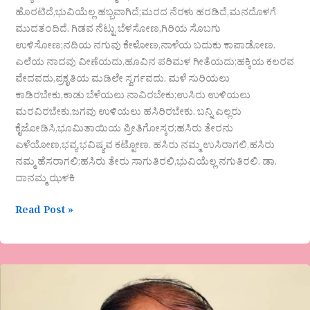
ಹೊರಟಿದೆ,ಭುವಿಯೆಲ್ಲ ಹಬ್ಬವಾಗಿದೆ;ಮರದ ನೆರಳು ಹರಡಿದೆ,ಮನದೊಳಗೆ
ಮುದತಂದಿದೆ. ಗಿಡವ ನೆಟ್ಟು ಬೆಳಸೋಣ,ಗಿರಿಯ ಸೊಬಗು
ಉಳಿಸೋಣ;ನದಿಯ ನಗುವು ಕೇಳೋಣ,ನಾಳೆಯ ಬದುಕು ಕಾಪಾಡೋಣ.
ಎಲೆಯ ನಾದವು ವೀಣೆಯದು,ಹೂವಿನ ಪರಿಮಳ ಗೀತೆಯದು;ಹಕ್ಕಿಯ ಕಲರವ
ವೇದವದು,ಪ್ರಕೃತಿಯ ಮಡಿಲೇ ಸ್ವರ್ಗವದು. ಮಳೆ ಸುರಿಯಲು
ಕಾಡಿರಬೇಕು,ಕಾಡು ಬೆಳೆಯಲು ನಾವಿರಬೇಕು;ಉಸಿರು ಉಳಿಯಲು
ಮರವಿರಬೇಕು,ಜಗವು ಉಳಿಯಲು ಹಸಿರಿರಬೇಕು. ಬನ್ನಿ ಎಲ್ಲರು
ಕೈಜೋಡಿಸಿ,ಭೂಮಿತಾಯಿಯ ಪ್ರೀತಿಗೋಸ್ಕರ;ಹಸಿರು ತೇರನು
ಎಳೆಯೋಣ,ಭವ್ಯ ಭವಿಷ್ಯವ ಕಟ್ಟೋಣ. ಹಸಿರು ನಮ್ಮ ಉಸಿರಾಗಲಿ,ಹಸಿರು
ನಮ್ಮ ಹೆಸರಾಗಲಿ;ಹಸಿರು ತೇರು ಸಾಗುತಿರಲಿ,ಭುವಿಯೆಲ್ಲ ನಗುತಿರಲಿ. ಡಾ.
ದಾನಮ್ಮ ಝಳಕಿ
Read Post »
ಆದಪ್ಪ
ಹೆಂಬಾ
ಅವರ