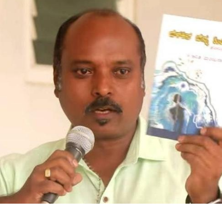
ಕಾಗದಗಾರ
“ಗಡಿರೇಖೆಯ
ನೆತ್ತರಿನ
ಹಬ್ಬ.”