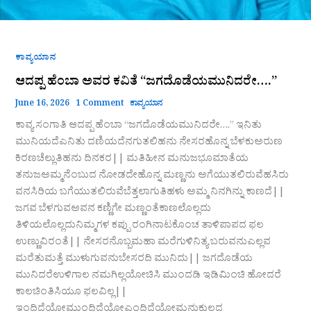
ಕಾವ್ಯಯಾನ
ಆದಪ್ಪ ಹೆಂಬಾ ಅವರ ಕವಿತೆ “ಜಗದೊಡೆಯಮುನಿದರೇ….”
June 16, 2026
1 Comment
ಕಾವ್ಯಯಾನ
ಕಾವ್ಯ ಸಂಗಾತಿ ಆದಪ್ಪ ಹೆಂಬಾ “ಜಗದೊಡೆಯಮುನಿದರೇ….” ಇನಿತು
ಮುನಿಯದೆಎನಿತು ದಣಿಯದೆನಗುತಲಿಹನು ನೇಸರಹೊನ್ನ ಬೆಳಕುಅರುಣ
ಕಿರಣಚೆಲ್ಲುತಿಹನು ದಿನಕರ|| ಮತಿಹೀನ ಮನುಜಭೂಮಾತೆಯ
ತನುಜಅಮ್ಮನೆಂಬುದ ನೋಡದೇಹೊನ್ನ ಮಣ್ಣನು ಅಗೆಯುತಲಿರುವೆಹಸಿರು
ವನಸಿರಿಯ ಬಗೆಯುತಲಿರುವೆಬೆತ್ತಲಾಗುತಿಹಳು ಅಮ್ಮ ನಿನಗಿನ್ನು ಕಾಣದೆ||
ಜಗವ ಬೆಳಗುವಅವನ ಕಣ್ಣಿಗೇ ಮಣ್ಣಂತೆಕಾಣಲೊಲ್ಲದು
ತಿಳಿಯಲೊಲ್ಲದುನಿಮ್ಮಗಳ ಕಪ್ಪು ರಂಗಿನಾಟಕೊಂಚ ತಾಳಿಪಾಪದ ಫಲ
ಉಣ್ಣುವಿರಂತೆ|| ನೇಸರನೊಬ್ಬಮಹಾ ಮರೆಗುಳಿನಿತ್ಯ ಬರುವನುಎಲ್ಲವ
ಮರೆತುಮತ್ತೆ ಮುಳುಗುವನುಬೇಸರದಿ ಮುನಿದು|| ಜಗದೊಡೆಯ
ಮುನಿದರೆಉಳಿಗಾಲ ನಮಗಿಲ್ಲಯೋಚಿಸಿ ಮುಂದಡಿ ಇಡಿಮಿಂಚಿ ಹೋದರೆ
ಕಾಲಚಿಂತಿಸಿಯೂ ಫಲವಿಲ್ಲ||
ಇಂದಿದೆಯೋಮುಂದಿದೆಯೋಎಂದಿದೆಯೋಮನುಕುಲದ