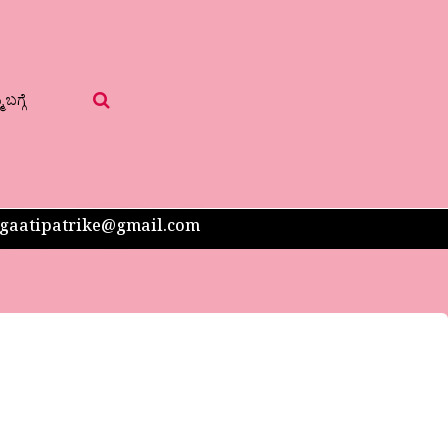
 ಬಗ್ಗೆ
 sangaatipatrike@gmail.com