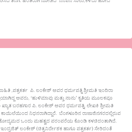
ಿದೆ ತನಗೆ. ಹಿಂತಿರುಗಿ ನೋಡಿದೆ ನೆನಪಿನ ಸಾಲು,ಕಳೆದು ಹೋದ
ಾಹಿತಿ ,ಪತ್ರಕರ್ತ ಪಿ. ಲಂಕೇಶ್ ಅವರ ಧರ್ಮಪತ್ನಿ ಶ್ರೀಮತಿ ಇಂದಿರಾ
ಕ್ತಿಯಾಗಿದ್ದ ಅವರು, ‘ಹುಳಿಮಾವು ಮತ್ತು ನಾನು’ ಕೃತಿಯ ಮೂಲಕವೂ
 ಖ್ಯಾತ ಬರಹಗಾರ ಪಿ. ಲಂಕೇಶ್ ಅವರ ಧರ್ಮಪತ್ನಿ, ಲೇಖಕಿ ಶ್ರೀಮತಿ
ಿಲೆಯಿಂದ ನಿಧನರಾಗಿದ್ದಾರೆ. ಬೆಂಗಳೂರಿನ ರಾಜಾಜಿನಗರದಲ್ಲಿರುವ
ು ಪತ್ರಿಕೋದ್ಯಮದ ಒಂದು ಮಹತ್ವದ ಪರಂಪರೆಯ ಕೊಂಡಿ ಕಳಚಿದಂತಾಗಿದೆ.
 ಇಂದ್ರಜಿತ್ ಲಂಕೇಶ್ (ಚಿತ್ರನಿರ್ದೇಶಕ ಹಾಗೂ ಪತ್ರಕರ್ತ) ಸೇರಿದಂತೆ