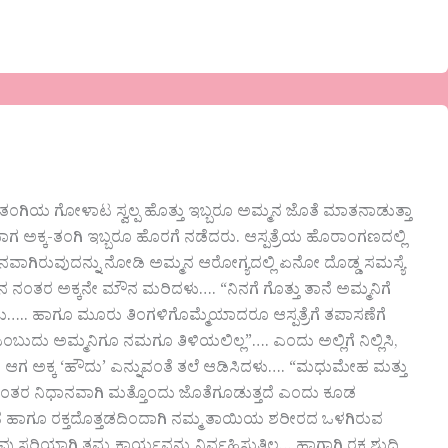
ತತಂಗಿಯ ಗೋಳಾಟ ಸ್ವಲ್ಪ ಹೊತ್ತು ಇಬ್ಬರೂ ಅಮ್ಮನ ಜೊತೆ ಮಾತನಾಡುತ್ತಾ
ದಾಗ ಅಕ್ಕ-ತಂಗಿ ಇಬ್ಬರೂ ಹೊರಗೆ ನಡೆದರು. ಆಸ್ಪತ್ರೆಯ ಹೊರಾಂಗಣದಲ್ಲಿ
ೌನವಾಗಿರುವುದನ್ನು ನೋಡಿ ಅಮ್ಮನ ಆರೋಗ್ಯದಲ್ಲಿ ಏನೋ ದೊಡ್ಡ ಸಮಸ್ಯೆ
 ನಂತರ ಅಕ್ಕನೇ ಮೌನ ಮರಿದಳು…. “ನಿನಗೆ ಗೊತ್ತು ತಾನೆ ಅಮ್ಮನಿಗೆ
ುದು….. ಹಾಗೂ ಮೂರು ತಿಂಗಳಿಗೊಮ್ಮೆಯಾದರೂ ಆಸ್ಪತ್ರೆಗೆ ತಪಾಸಣೆಗೆ
ುದು ಅಮ್ಮನಿಗೂ ನಮಗೂ ತಿಳಿಯಲಿಲ್ಲ”…. ಎಂದು ಅಲ್ಲಿಗೆ ನಿಲ್ಲಿಸಿ,
. ಆಗ ಅಕ್ಕ ‘ಹೌದು’ ಎನ್ನುವಂತೆ ತಲೆ ಆಡಿಸಿದಳು…. “ಮಧುಮೇಹ ಮತ್ತು
 ನಂತರ ನಿಧಾನವಾಗಿ ಮತ್ತೊಂದು ಜೊತೆಗೂಡುತ್ತದೆ ಎಂದು ಕೂಡ
 ಹಾಗೂ ರಕ್ತದೊತ್ತಡದಿಂದಾಗಿ ನಮ್ಮ ತಾಯಿಯ ಶರೀರದ ಒಳಗಿರುವ