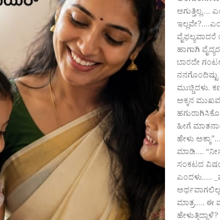
ಅಂಗಾಂಗಗಳು, ಎ
ಆಗುತ್ತಿಲ್ಲ….
ಇಲ್ಲವೇ?….ಎಂ
ವೈಫಲ್ಯವಾದರೆ
ಹಾಗಾಗಿ ವೈದ್ಯ
ಬಾರದೇ ಗಂಟಲು 
ನನಗೊಂದಿಷ್ಟು 
ಮುಚ್ಚಿದಳು. ಕ
ಅಕ್ಕನ ಮುಖವನ
ಹಗುರಾಗಿಸಿಕೊಂ
ಹೀಗೆ ಮಾತನಾಡದ
ಹೇಳು ಅಕ್ಕಾ”…
ಮಾಡಿ…. “ನೀನ
ಸಂಕಟದ ವಿಷಯ
ಎಂದಳು….. _ವೈ
ಅರ್ಥವಾಗಲಿಲ್
ಮಾತ್ರ….. ಈ ಮ
ಹೇಳುತ್ತಿದ್ದಾ