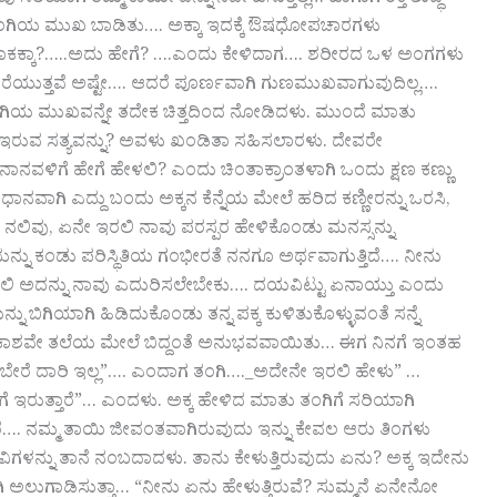
ಗಿ ತಮ್ಮ ಕಾರ್ಯವನ್ನು ನಿರ್ವಹಿಸುತ್ತಿಲ್ಲ… ಹಾಗಾಗಿ ರಕ್ತ ಶುದ್ಧಿ
ತ್ತಾ ತಂಗಿಯ ಮುಖ ಬಾಡಿತು…. ಅಕ್ಕಾ ಇದಕ್ಕೆ ಔಷಧೋಪಚಾರಗಳು
 ಯಾಕಕ್ಕಾ?…..ಅದು ಹೇಗೆ? ….ಎಂದು ಕೇಳಿದಾಗ…. ಶರೀರದ ಒಳ ಅಂಗಗಳು
ಯುತ್ತವೆ ಅಷ್ಟೇ…. ಆದರೆ ಪೂರ್ಣವಾಗಿ ಗುಣಮುಖವಾಗುವುದಿಲ್ಲ….
, ತಂಗಿಯ ಮುಖವನ್ನೇ ತದೇಕ ಚಿತ್ತದಿಂದ ನೋಡಿದಳು.‌ ಮುಂದೆ ಮಾತು
ಳಲಿ ಇರುವ ಸತ್ಯವನ್ನು? ಅವಳು ಖಂಡಿತಾ ಸಹಿಸಲಾರಳು. ದೇವರೇ
ನು ನಾನವಳಿಗೆ ಹೇಗೆ ಹೇಳಲಿ? ಎಂದು ಚಿಂತಾಕ್ರಾಂತಳಾಗಿ ಒಂದು ಕ್ಷಣ ಕಣ್ಣು
ಿಧಾನವಾಗಿ ಎದ್ದು ಬಂದು ಅಕ್ಕನ ಕೆನ್ನೆಯ ಮೇಲೆ ಹರಿದ ಕಣ್ಣೀರನ್ನು ಒರಸಿ,
 ನಲಿವು, ಏನೇ ಇರಲಿ ನಾವು ಪರಸ್ಪರ ಹೇಳಿಕೊಂಡು ಮನಸ್ಸನ್ನು
ತಿಯನ್ನು ಕಂಡು ಪರಿಸ್ಥಿತಿಯ ಗಂಭೀರತೆ ನನಗೂ ಅರ್ಥವಾಗುತ್ತಿದೆ…. ನೀನು
ಏನೇ ಇರಲಿ ಅದನ್ನು ನಾವು ಎದುರಿಸಲೇಬೇಕು…. ದಯವಿಟ್ಟು ಏನಾಯ್ತು ಎಂದು
ಬಿಗಿಯಾಗಿ ಹಿಡಿದುಕೊಂಡು ತನ್ನ ಪಕ್ಕ ಕುಳಿತುಕೊಳ್ಳುವಂತೆ ಸನ್ನೆ
ಗೆ ಆಕಾಶವೇ ತಲೆಯ ಮೇಲೆ ಬಿದ್ದಂತೆ ಅನುಭವವಾಯಿತು… ಈಗ ನಿನಗೆ ಇಂತಹ
ರೆ ದಾರಿ ಇಲ್ಲ”…. ಎಂದಾಗ ತಂಗಿ…._ಅದೇನೇ ಇರಲಿ ಹೇಳು” …
ೆ ಇರುತ್ತಾರೆ”… ಎಂದಳು.‌ ಅಕ್ಕ ಹೇಳಿದ ಮಾತು ತಂಗಿಗೆ ಸರಿಯಾಗಿ
ದರೆ…. ನಮ್ಮ ತಾಯಿ ಜೀವಂತವಾಗಿರುವುದು ಇನ್ನು ಕೇವಲ ಆರು ತಿಂಗಳು
ಿವಿಗಳನ್ನು ತಾನೆ ನಂಬದಾದಳು. ತಾನು ಕೇಳುತ್ತಿರುವುದು ಏನು? ಅಕ್ಕ ಇದೇನು
ಾಗಿ ಅಲುಗಾಡಿಸುತ್ತಾ… “ನೀನು ಏನು ಹೇಳುತ್ತಿರುವೆ? ಸುಮ್ಮನೆ ಏನೇನೋ