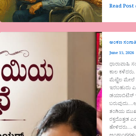
Read Post 
ಅಂಕಣ ಸಂಗಾತ
June 15, 2026
ಧಾರಾವಾಹಿ ಸಂ
ಕಾಲ ಕಳೆದರು. 
ಮೆಟ್ಟಿಲ ಮೇಲ
ಇರಬಹುದು ಎಂದ
ಡಯಾಬಿಟಿಸ್ ಇರ
ಬರುವುದು….ಆದ
ತಂಗಿಯ ಮುಖವನ
ರಕ್ತದೊತ್ತಡ 
ಹೇಳಿದರು…. 