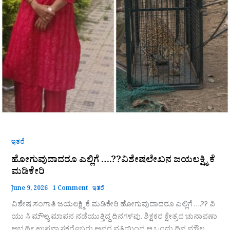
ಇತರೆ
ಹೋಗುವುದಾದರೂ ಎಲ್ಲಿಗೆ ….??ವಿಶೇಷಲೇಖನ ಜಯಲಕ್ಷ್ಮಿ ಕೆ
ಮಡಿಕೇರಿ
June 9, 2026
1 Comment
ಇತರೆ
ವಿಶೇಷ ಸಂಗಾತಿ ಜಯಲಕ್ಷ್ಮಿ ಕೆ ಮಡಿಕೇರಿ ಹೋಗುವುದಾದರೂ ಎಲ್ಲಿಗೆ ….?? ಪಿ
ಯು ಸಿ ಮೌಲ್ಯ ಮಾಪನ ನಡೆಯುತ್ತಿದ್ದ ದಿನಗಳವು. ಶಿಕ್ಷಕರ ಕ್ಷೇತ್ರದ ಚುನಾವಣಾ