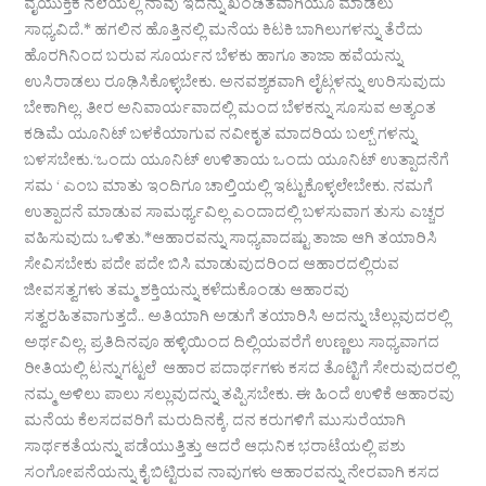
ವೈಯುಕ್ತಿಕ ನೆಲೆಯಲ್ಲಿ ನಾವು ಇದನ್ನು ಖಂಡಿತವಾಗಿಯೂ ಮಾಡಲು
ಸಾಧ್ಯವಿದೆ.* ಹಗಲಿನ ಹೊತ್ತಿನಲ್ಲಿ ಮನೆಯ ಕಿಟಕಿ ಬಾಗಿಲುಗಳನ್ನು ತೆರೆದು
ಹೊರಗಿನಿಂದ ಬರುವ ಸೂರ್ಯನ ಬೆಳಕು ಹಾಗೂ ತಾಜಾ ಹವೆಯನ್ನು
ಉಸಿರಾಡಲು ರೂಢಿಸಿಕೊಳ್ಳಬೇಕು. ಅನವಶ್ಯಕವಾಗಿ ಲೈಟ್ಗಳನ್ನು ಉರಿಸುವುದು
ಬೇಕಾಗಿಲ್ಲ. ತೀರ ಅನಿವಾರ್ಯವಾದಲ್ಲಿ ಮಂದ ಬೆಳಕನ್ನು ಸೂಸುವ ಅತ್ಯಂತ
ಕಡಿಮೆ ಯೂನಿಟ್ ಬಳಕೆಯಾಗುವ ನವೀಕೃತ ಮಾದರಿಯ ಬಲ್ಬ್ ಗಳನ್ನು
ಬಳಸಬೇಕು.‘ಒಂದು ಯೂನಿಟ್ ಉಳಿತಾಯ ಒಂದು ಯೂನಿಟ್ ಉತ್ಪಾದನೆಗೆ
ಸಮ ‘ ಎಂಬ ಮಾತು ಇಂದಿಗೂ ಚಾಲ್ತಿಯಲ್ಲಿ ಇಟ್ಟುಕೊಳ್ಳಲೇಬೇಕು. ನಮಗೆ
ಉತ್ಪಾದನೆ ಮಾಡುವ ಸಾಮರ್ಥ್ಯವಿಲ್ಲ ಎಂದಾದಲ್ಲಿ ಬಳಸುವಾಗ ತುಸು ಎಚ್ಚರ
ವಹಿಸುವುದು ಒಳಿತು.*ಆಹಾರವನ್ನು ಸಾಧ್ಯವಾದಷ್ಟು ತಾಜಾ ಆಗಿ ತಯಾರಿಸಿ
ಸೇವಿಸಬೇಕು ಪದೇ ಪದೇ ಬಿಸಿ ಮಾಡುವುದರಿಂದ ಆಹಾರದಲ್ಲಿರುವ
ಜೀವಸತ್ವಗಳು ತಮ್ಮ ಶಕ್ತಿಯನ್ನು ಕಳೆದುಕೊಂಡು ಆಹಾರವು
ಸತ್ವರಹಿತವಾಗುತ್ತದೆ.. ಅತಿಯಾಗಿ ಅಡುಗೆ ತಯಾರಿಸಿ ಅದನ್ನು ಚೆಲ್ಲುವುದರಲ್ಲಿ
ಅರ್ಥವಿಲ್ಲ. ಪ್ರತಿದಿನವೂ ಹಳ್ಳಿಯಿಂದ ದಿಲ್ಲಿಯವರೆಗೆ ಉಣ್ಣಲು ಸಾಧ್ಯವಾಗದ
ರೀತಿಯಲ್ಲಿ ಟನ್ನುಗಟ್ಟಲೆ ಆಹಾರ ಪದಾರ್ಥಗಳು ಕಸದ ತೊಟ್ಟಿಗೆ ಸೇರುವುದರಲ್ಲಿ
ನಮ್ಮ ಅಳಿಲು ಪಾಲು ಸಲ್ಲುವುದನ್ನು ತಪ್ಪಿಸಬೇಕು. ಈ ಹಿಂದೆ ಉಳಿಕೆ ಆಹಾರವು
ಮನೆಯ ಕೆಲಸದವರಿಗೆ ಮರುದಿನಕ್ಕೆ, ದನ ಕರುಗಳಿಗೆ ಮುಸುರೆಯಾಗಿ
ಸಾರ್ಥಕತೆಯನ್ನು ಪಡೆಯುತ್ತಿತ್ತು ಆದರೆ ಆಧುನಿಕ ಭರಾಟೆಯಲ್ಲಿ ಪಶು
ಸಂಗೋಪನೆಯನ್ನು ಕೈ ಬಿಟ್ಟಿರುವ ನಾವುಗಳು ಆಹಾರವನ್ನು ನೇರವಾಗಿ ಕಸದ