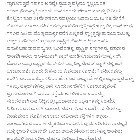
ಸ್ವಾಗತಿಸುತ್ತವೆ.ಸರ್ಕಾರ ಅದೆಷ್ಟೇ ಪ್ರಯತ್ನ ಪಟ್ಟರೂ ಸ್ವಚ್ಛ ಭಾರತ
ಯೋಜನೆಯನ್ನು ಕೈಗೊಂಡು ಮನೆಗೊಂದು ಶೌಚಾಲಯವನ್ನು ನಿರ್ಮಿಸಿ
ಕೊಟ್ಟರೂ ಕೂಡ 21ನೇ ಶತಮಾನದಲ್ಲಿಯು ಜನರು ಬಯಲು ಬಹಿರ್ದೆಸೆಗೆ
ಹೋಗುವ ಮೂಲಕ ಪರಿಸರವನ್ನು ಹಾಳುಗೆಡವುತ್ತಿದ್ದಾರೆ.ಇನ್ನು ಚಿಕ್ಕ ಪಾನ್ ಶಾಪು
ಗಳಿಂದ ಹಿಡಿದು ದೊಡ್ಡ ಮಾಲ್ಗಳವರೆಗೆ ಎಲ್ಲ ಕಡೆ ಪ್ಲಾಸ್ಟಿಕ್ನದ್ದೇ ಕಾರುಬಾರು.ಬಣ್ಣ
ಬಣ್ಣದ ಒಡೆಯದ ಚಿತ್ತಾಕರ್ಷಕ ಪ್ಲಾಸ್ಟಿಕ್ ಲೋಟ, ಬಟ್ಟಲು, ಬಳಸಿ
ಬಿಸುಟಬಹುದಾದ ವಸ್ತುಗಳು ಒಂದೆರಡಲ್ಲ. ಪ್ಲಾಸ್ಟಿಕ್ ವಸ್ತುಗಳನ್ನು ಮಾರುವ
ಅಂಗಡಿಕಾರರು ಅಂತಿಮವಾಗಿ ಪ್ಯಾಕ್ ಮಾಡಿ ಕೊಡುವಾಗ ಮಾತ್ರ ಸರ್/
ಮೇಡಂ ನಾವು ಪ್ಲಾಸ್ಟಿಕ್ ಕವರ್ ಬಳಸುವುದಿಲ್ಲ ಪೇಪರ್ ಬ್ಯಾಗ್ ನಲ್ಲಿ ಹಾಕಿ
ಕೊಡೋಣವೇ ಎಂದು ಕೇಳುವುದು ವಿಪರ್ಯಾಸವಲ್ಲವೇ ? ಪರಿಸರವನ್ನು
ಉಳಿಸಿ ಎಂದು ಒಕ್ಕೊರಳಿನಿಂದ ಹೋಗುವ ಎಲ್ಲಾ ಕಡೆಗಳಲ್ಲಿ ಕಣ್ಣು ಕುಕ್ಕುವ ಬಲ್ಬ್
ಗಳನ್ನು, ಟ್ಯೂಬ್ ಗಳನ್ನು ಹಾಕಿ ಸೂರ್ಯನ ಬೆಳಕಿಗೆ ಸವಾಲೊಡ್ಡುವಂತೆ
ಪ್ರಕಾಶಮಾನವಾಗಿಸುವರು. ರಸ್ತೆಯ ಅಗಲೀಕರಣ ಊರನ್ನು
ಸುಂದರವಾಗಿಸುವ ನಿಟ್ಟಿನಲ್ಲಿ ಬೃಹದಾಕಾರದ ಕಟ್ಟಡಗಳನ್ನು ಕರುಣಿಸಿ
ನಿರ್ಮಿಸುವ ಸಲುವಾಗಿ ನೂರಾರು ವರ್ಷಗಳಿಂದ ನಮಗೆ ಗಾಳಿ ನೆರಳನ್ನು
ನೀಡುವುದರ ಜೊತೆಗೆ ನೂರಾರು ಸಾವಿರಾರು ಪಕ್ಷಿಗಳಿಗೆ ಆಶ್ರಯ
ತಾಣವಾಗಿರುವ ಮರಗಳನ್ನು ಕಡಿದು ಉರುಳಿಸುವುದು ಪರಿಸರ ನಾಶವಲ್ಲದೆ
ಮತ್ತಿನ್ನೇನು ? ಯಾವುದೇ ಒಂದು ಆಧುನಿಕತೆಯ ಭರಾಟೆ ತನ್ನ ಅಂತಿಮ
ಹಂತದಲ್ಲಿ ತೀವ್ರ ಪರಿಣಾಮವನ್ನು ಬೀರಿದಾಗ ಉಂಟಾಗುವ