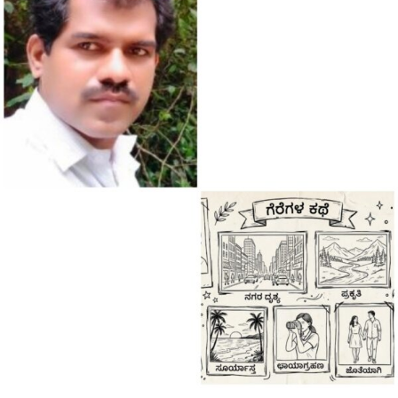
ಬಿ.ನಾಯ್ಕ
ಅವರ
ಕವಿತೆ