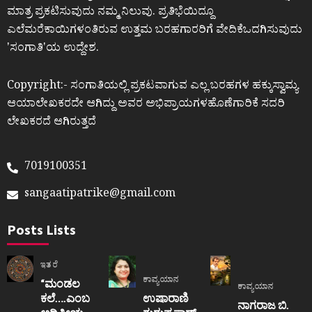
ಮಾತ್ರ ಪ್ರಕಟಿಸುವುದು ನಮ್ಮ ನಿಲುವು. ಪ್ರತಿಭೆಯಿದ್ದೂ
ಎಲೆಮರೆಕಾಯಿಗಳಂತಿರುವ ಉತ್ತಮ ಬರಹಗಾರರಿಗೆ ವೇದಿಕೆಒದಗಿಸುವುದು
ʼಸಂಗಾತಿʼಯ ಉದ್ದೇಶ.
Copyright:- ಸಂಗಾತಿಯಲ್ಲಿ ಪ್ರಕಟವಾಗುವ ಎಲ್ಲ ಬರಹಗಳ ಹಕ್ಕುಸ್ವಾಮ್ಯ
ಆಯಾಲೇಖಕರದೇ ಆಗಿದ್ದು ಅವರ ಅಭಿಪ್ರಾಯಗಳಹೊಣೆಗಾರಿಕೆ ಸದರಿ
ಲೇಖಕರದೆ ಆಗಿರುತ್ತದೆ
7019100351
sangaatipatrike@gmail.com
Posts Lists
ಇತರೆ
ಕಾವ್ಯಯಾನ
“ಮಂಡಲ
ಕಾವ್ಯಯಾನ
ಕಲೆ….ಎಂಬ
ಉಷಾರಾಣಿ
ನಾಗರಾಜ ಬಿ.