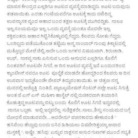
ಅಭ್ಯರ್ಥಿ ಉಪನ್ಯಾಸಕರೊಬ್ಬರು ಅವರ ವತಿಯಿಂದ ಆ ಒಂದು ದಿನ ಮೌಲ್ಯ
ಮಾಪನ ಕೇಂದ್ರದ ಎಲ್ಲರಿಗೂ ಊಟದ ವ್ಯವಸ್ಥೆ ಮಾಡಿದ್ದರು. ಊಟ ಬರುವುದು
ತಡವಾಯಿತು. ಎರಡು ಗಂಟೆಯವರೆಗೂ ಊಟಕ್ಕೆ ಕಾದು ದಣಿದಿದ್ದ
ಉಪನ್ಯಾಸಕ ವೃಂದ ಆಹಾರ ಬಂದ ತಕ್ಷಣ ಊಟಕ್ಕೆ ಮುಗಿಬಿದ್ದಿತು. ಸಾಲೂ
ಇಲ್ಲ,ಸಂಯಮವೂ ಇಲ್ಲ, ಒಂದು ವ್ಯವಸ್ಥೆ ಯಂತೂ ಮೊದಲೇ ಇಲ್ಲ.
ಶಕ್ತಿವಂತರು ಆಹಾರ ಗಿಟ್ಟಿಸಿಕೊಳ್ಳುವಲ್ಲಿ ಗೆದ್ದರು, ಕೆಲವರು ಸೋತು ಗೆದ್ದರು.
ಒಂದಿಬ್ಬರು ಪಡೆಯುಕೊಂಡ ತಟ್ಟೆಯ ಅನ್ನ ಸಾಂಬಾರ್ ಗುಂಪು ತಿಕ್ಕಾಟದಲ್ಲಿ
ಮತ್ತೊಬ್ಬರ ಮೇಲೆ ಚೆಲ್ಲಿ..ಅದೇ ಒಂದು ಜಗಳದ ವಿಷಯವಾಗಿ , ಕಿರುಚಾಡಿ..
ಉಫ್.. ಸಾಕಪ್ಪ ಸಾಕು ಎನಿಸುವ ಒಂದು ಅನುಭವ ಎಲ್ಲರಿಗೂ. ಕೊನೆಗೆ
ನಿಂತವರಿಗೆ ಊಟವೇ ಸಿಗದೆ, ಆ ದಿನ ಊಟದ ವ್ಯವಸ್ಥೆ ಇದೆ ಎಂದುದರಿಂದ
ಕ್ಯಾಂಟೀನ್ ನವರೂ ಊಟ ಪೂರೈಕೆ ಮಾಡದೇ ಹೋದ್ದರಿಂದ ಕೆಲವರು ಆ ದಿನ
ಉಪವಾಸ ಇದ್ದುಕೊಂಡೇ ಪೇಪರ್ ತಿದ್ದುವಂತಾಯಿತು. ಆ ಚಿತ್ರಣ ನನ್ನ
ಮನದಲ್ಲಿ ಅಚ್ಚೊತ್ತಿ ನಿಂತಿದೆ. ವ್ಯಾಲ್ಯೂಯೇಷನ್ ಸೆಂಟರ್ ನಲ್ಲೇ ಊಟ ಸಿಗುತ್ತೆ
ಅಂತ ಜೆ ಎಸ್ ಎಸ್ ಮಹಿಳಾ ಹಾಸ್ಟೆಲ್ ನಲ್ಲಿ ರುಚಿಕರವಾಗಿ ತಯಾರಿಸಿ
ಕೊಡುತ್ತಿದ್ದ ಊಟವನ್ನು ಬಿಟ್ಟು ಬಂದು ಕೊನೆಗೆ ಊಟ ಸಿಗದೆ ಇದ್ದವರಲ್ಲಿ
ನಾನೂ ಒಬ್ಬಳು. ಅಲ್ಲಿ ಇದ್ದವರೆಲ್ಲ ಸುಶಿಕ್ಷಿತರೇ..ಸಾಲು..ಶಿಸ್ತು ಸಂಯಮದ ಬಗ್ಗೆ
ಬೋಧನೆ ಮಾಡುವವರೇ….ಆದರೇನು? ವಚನಕಾರರು ಹೇಳುವಂತೆ ”
ಹಸಿವೆಂಬ ಹೆಬ್ಬಾವು ಬಂದು ಬಸಿರ ಹಿಡಿಯಲು ವಿಷವೇರಿತ್ತಯ್ಯಾ ಅಪಾದ
ಮಸ್ತಕಕ್ಕೆ “. ಅಷ್ಟೇ. ‘ಹಸಿವು’ ಎನ್ನುವ ರಾಕ್ಷಸನ ಅಸುರ ಗುಣಗಳ ಮುಂದೆ ಸಭ್ಯತೆ