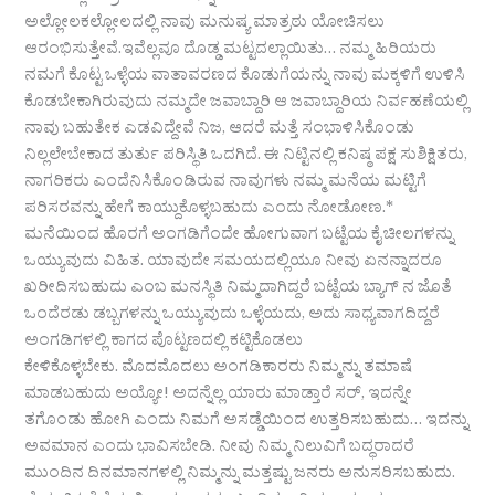
ಅಲ್ಲೋಲಕಲ್ಲೋಲದಲ್ಲಿ ನಾವು ಮನುಷ್ಯ ಮಾತ್ರಠು ಯೋಚಿಸಲು
ಆರಂಭಿಸುತ್ತೇವೆ.ಇವೆಲ್ಲವೂ ದೊಡ್ಡ ಮಟ್ಟದಲ್ಲಾಯಿತು… ನಮ್ಮ ಹಿರಿಯರು
ನಮಗೆ ಕೊಟ್ಟ ಒಳ್ಳೆಯ ವಾತಾವರಣದ ಕೊಡುಗೆಯನ್ನು ನಾವು ಮಕ್ಕಳಿಗೆ ಉಳಿಸಿ
ಕೊಡಬೇಕಾಗಿರುವುದು ನಮ್ಮದೇ ಜವಾಬ್ದಾರಿ ಆ ಜವಾಬ್ದಾರಿಯ ನಿರ್ವಹಣೆಯಲ್ಲಿ
ನಾವು ಬಹುತೇಕ ಎಡವಿದ್ದೇವೆ ನಿಜ, ಆದರೆ ಮತ್ತೆ ಸಂಭಾಳಿಸಿಕೊಂಡು
ನಿಲ್ಲಲೇಬೇಕಾದ ತುರ್ತು ಪರಿಸ್ಥಿತಿ ಒದಗಿದೆ. ಈ ನಿಟ್ಟಿನಲ್ಲಿ ಕನಿಷ್ಠ ಪಕ್ಷ ಸುಶಿಕ್ಷಿತರು,
ನಾಗರಿಕರು ಎಂದೆನಿಸಿಕೊಂಡಿರುವ ನಾವುಗಳು ನಮ್ಮ ಮನೆಯ ಮಟ್ಟಿಗೆ
ಪರಿಸರವನ್ನು ಹೇಗೆ ಕಾಯ್ದುಕೊಳ್ಳಬಹುದು ಎಂದು ನೋಡೋಣ.*
ಮನೆಯಿಂದ ಹೊರಗೆ ಅಂಗಡಿಗೆಂದೇ ಹೋಗುವಾಗ ಬಟ್ಟೆಯ ಕೈ ಚೀಲಗಳನ್ನು
ಒಯ್ಯುವುದು ವಿಹಿತ. ಯಾವುದೇ ಸಮಯದಲ್ಲಿಯೂ ನೀವು ಏನನ್ನಾದರೂ
ಖರೀದಿಸಬಹುದು ಎಂಬ ಮನಸ್ಥಿತಿ ನಿಮ್ಮದಾಗಿದ್ದರೆ ಬಟ್ಟೆಯ ಬ್ಯಾಗ್ ನ ಜೊತೆ
ಒಂದೆರಡು ಡಬ್ಬಗಳನ್ನು ಒಯ್ಯುವುದು ಒಳ್ಳೆಯದು, ಅದು ಸಾಧ್ಯವಾಗದಿದ್ದರೆ
ಅಂಗಡಿಗಳಲ್ಲಿ ಕಾಗದ ಪೊಟ್ಟಣದಲ್ಲಿ ಕಟ್ಟಿಕೊಡಲು
ಕೇಳಿಕೊಳ್ಳಬೇಕು. ಮೊದಮೊದಲು ಅಂಗಡಿಕಾರರು ನಿಮ್ಮನ್ನು ತಮಾಷೆ
ಮಾಡಬಹುದು ಅಯ್ಯೋ! ಅದನ್ನೆಲ್ಲ ಯಾರು ಮಾಡ್ತಾರೆ ಸರ್, ಇದನ್ನೇ
ತಗೊಂಡು ಹೋಗಿ ಎಂದು ನಿಮಗೆ ಅಸಡ್ಡೆಯಿಂದ ಉತ್ತರಿಸಬಹುದು… ಇದನ್ನು
ಅವಮಾನ ಎಂದು ಭಾವಿಸಬೇಡಿ. ನೀವು ನಿಮ್ಮ ನಿಲುವಿಗೆ ಬದ್ಧರಾದರೆ
ಮುಂದಿನ ದಿನಮಾನಗಳಲ್ಲಿ ನಿಮ್ಮನ್ನು ಮತ್ತಷ್ಟು ಜನರು ಅನುಸರಿಸಬಹುದು.