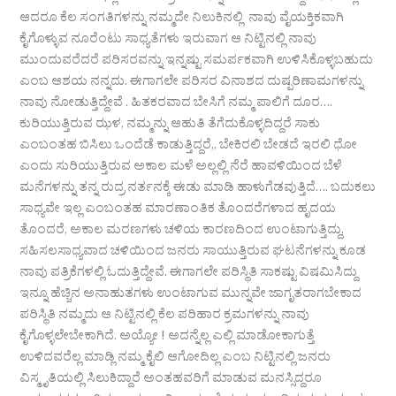
ಆದರೂ ಕೆಲ ಸಂಗತಿಗಳನ್ನು ನಮ್ಮದೇ ನಿಲುಕಿನಲ್ಲಿ ನಾವು ವೈಯಕ್ತಿಕವಾಗಿ
ಕೈಗೊಳ್ಳುವ ನೂರೆಂಟು ಸಾಧ್ಯತೆಗಳು ಇರುವಾಗ ಆ ನಿಟ್ಟಿನಲ್ಲಿ ನಾವು
ಮುಂದುವರೆದರೆ ಪರಿಸರವನ್ನು ಇನ್ನಷ್ಟು ಸಮರ್ಪಕವಾಗಿ ಉಳಿಸಿಕೊಳ್ಳಬಹುದು
ಎಂಬ ಆಶಯ ನನ್ನದು. ಈಗಾಗಲೇ ಪರಿಸರ ವಿನಾಶದ ದುಷ್ಪರಿಣಾಮಗಳನ್ನು
ನಾವು ನೋಡುತ್ತಿದ್ದೇವೆ . ಹಿತಕರವಾದ ಬೇಸಿಗೆ ನಮ್ಮ ಪಾಲಿಗೆ ದೂರ….
ಕುರಿಯುತ್ತಿರುವ ಝಳ, ನಮ್ಮನ್ನು ಆಹುತಿ ತೆಗೆದುಕೊಳ್ಳದಿದ್ದರೆ ಸಾಕು
ಎಂಬಂತಹ ಬಿಸಿಲು ಒಂದೆಡೆ ಕಾಡುತ್ತಿದ್ದರೆ,, ಬೇಕಿರಲಿ ಬೇಡದೆ ಇರಲಿ ಧೋ
ಎಂದು ಸುರಿಯುತ್ತಿರುವ ಅಕಾಲ ಮಳೆ ಅಲ್ಲಲ್ಲಿ ನೆರೆ ಹಾವಳಿಯಿಂದ ಬೆಳೆ
ಮನೆಗಳನ್ನು ತನ್ನ ರುದ್ರ ನರ್ತನಕ್ಕೆ ಈಡು ಮಾಡಿ ಹಾಳುಗೆಡವುತ್ತಿದೆ…. ಬದುಕಲು
ಸಾಧ್ಯವೇ ಇಲ್ಲ ಎಂಬಂತಹ ಮಾರಣಾಂತಿಕ ತೊಂದರೆಗಳಾದ ಹೃದಯ
ತೊಂದರೆ, ಅಕಾಲ ಮರಣಗಳು ಚಳಿಯ ಕಾರಣದಿಂದ ಉಂಟಾಗುತ್ತಿದ್ದು,
ಸಹಿಸಲಸಾಧ್ಯವಾದ ಚಳಿಯಿಂದ ಜನರು ಸಾಯುತ್ತಿರುವ ಘಟನೆಗಳನ್ನು ಕೂಡ
ನಾವು ಪತ್ರಿಕೆಗಳಲ್ಲಿ ಓದುತ್ತಿದ್ದೇವೆ. ಈಗಾಗಲೇ ಪರಿಸ್ಥಿತಿ ಸಾಕಷ್ಟು ವಿಷಮಿಸಿದ್ದು
ಇನ್ನೂ ಹೆಚ್ಚಿನ ಅನಾಹುತಗಳು ಉಂಟಾಗುವ ಮುನ್ನವೇ ಜಾಗೃತರಾಗಬೇಕಾದ
ಪರಿಸ್ಥಿತಿ ನಮ್ಮದು ಆ ನಿಟ್ಟಿನಲ್ಲಿ ಕೆಲ ಪರಿಹಾರ ಕ್ರಮಗಳನ್ನು ನಾವು
ಕೈಗೊಳ್ಳಲೇಬೇಕಾಗಿದೆ. ಅಯ್ಯೋ ! ಅದನ್ನೆಲ್ಲ ಎಲ್ಲಿ ಮಾಡೋಕಾಗುತ್ತೆ
ಉಳಿದವರೆಲ್ಲ ಮಾಡ್ಲಿ ನಮ್ಮ ಕೈಲಿ ಆಗೋದಿಲ್ಲ ಎಂಬ ನಿಟ್ಟಿನಲ್ಲಿ ಜನರು
ವಿಸ್ಮೃತಿಯಲ್ಲಿ ಸಿಲುಕಿದ್ದಾರೆ ಅಂತಹವರಿಗೆ ಮಾಡುವ ಮನಸ್ಸಿದ್ದರೂ