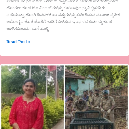
ಸಂದಣಿ. ಮನೆಗೆ ನೂರು ಮೀಟರ್ ಹತ್ತಿರವಿರುವ ಅಂಗಡಿ ಮುಂಗಟ್ಟುಗಳಿಗೆ
ಹೋಗಲು ಕೂಡ ಟೂ ವೀಲರ್ ಗಳನ್ನು ಬಳಸುವುದನ್ನು ನಿಲ್ಲಿಸಬೇಕು.
ನಡೆಯುತ್ತಾ ಹೋಗಿ ದಿನಬಳಕೆಯ ವಸ್ತುಗಳನ್ನು ಖರೀದಿಸುವ ಮೂಲಕ ದೈಹಿಕ
ಆರೋಗ್ಯದ ಜೊತೆ ಜೊತೆಗೆ ಗಾಡಿಗೆ ಬಳಸುವ ಇಂಧನದ ಖರ್ಚನ್ನು ಕೂಡ
ಉಳಿಸಬಹುದು. ಮನೆಯಲ್ಲಿ
Read Post »
ಹೋಗುವುದಾದರೂ
ಎಲ್ಲಿಗೆ
….??
ವಿಶೇಷಲೇಖನ
ಜಯಲಕ್ಷ್ಮಿ
ಕೆ
ಮಡಿಕೇರಿ