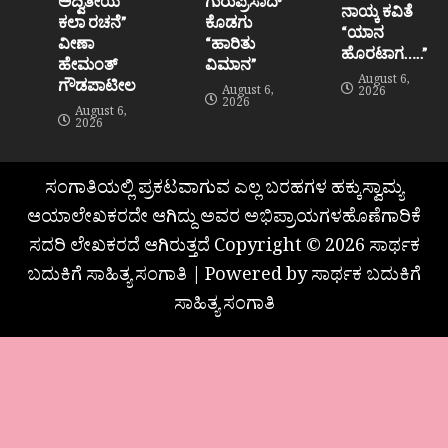
ಅದ್ವಿತೀಯ
ಗುರುಪ್ರಸಾದ್
ನಾಯ್ಕ ಕವಿತೆ
ಕಲಾ ರಚನೆ”‌
ಕೊಡಗು
“ಯಾನ
ವೀಣಾ
“ಹಾರಿತು
ಹೊರಟಾಗ…..”
ಹೇಮಂತ್‌
ವಿಮಾನ”
August 6,
ಗೌಡಪಾಟೀಲ
August 6,
2026
2026
August 6,
2026
ಸಂಗಾತಿಯಲ್ಲಿ ಪ್ರಕಟವಾಗುವ ಎಲ್ಲ ಬರಹಗಳ ಹಕ್ಕುಸ್ವಾಮ್ಯ
ಆಯಾಲೇಖಕರದೇ ಆಗಿದ್ದು ಅವರ ಅಭಿಪ್ರಾಯಗಳಹೊಣೆಗಾರಿಕೆ
ಸದರಿ ಲೇಖಕರದೆ ಆಗಿರುತ್ತದೆ Copyright © 2026 ಸಾರ್ಥಕ
ಬದುಕಿಗೆ ಸಾಹಿತ್ಯ ಸಂಗಾತಿ | Powered by ಸಾರ್ಥಕ ಬದುಕಿಗೆ
ಸಾಹಿತ್ಯ ಸಂಗಾತಿ