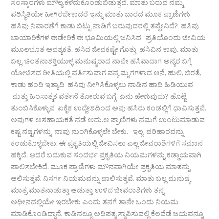
ಸಂಸ್ಕಾರಗಳು ಮೌಲ್ಯ ಕಳೆದುಕೊಂಡುಬಿಡುತ್ತವೆ. ಮಾತು ಬರುವ ನಮ್ಮ
ಪರಿಸ್ಥಿತಿಯೇ ಹೀಗಿರಬೇಕಾದರೆ ಇನ್ನು ಮಾತು ಬಾರದ ಮೂಕ ಪ್ರಾಣಿಗಳು
ಹಸಿವು ನಿವಾರಣೆಗೆ ಕಾಡು ಬಿಟ್ಟು ನಾಡಿಗೆ ಬರುವುದರಲ್ಲಿ ತಪ್ಪೇನಿದೆ? ಹಸಿವು
ಬಾಯಾರಿಕೆಗಳ ಈಡೇರಿಕೆ ಈ ಭೂಮಿಯಲ್ಲಿ ಜನಿಸಿದ ಪ್ರತಿಯೊಂದು ಜೀವಿಯ
ಮೂಲಭೂತ ಅವಶ್ಯಕತೆ. ಹಸಿದ ಜೀವಕಷ್ಟೇ ಗೊತ್ತು ಹಸಿವಿನ ಕಾವು. ಮಾತು
ಬಲ್ಲ, ಚಿಂತನಾಶಕ್ತಿಯುಳ್ಳ ಮನುಷ್ಯರಾದ ನಾವೇ ಹಸಿವಾದಾಗ ಅನ್ಯರ ಬಗ್ಗೆ
ಯೋಚಿಸದ ರೀತಿಯಲ್ಲಿ ವರ್ತಿಸುವಾಗ ವನ್ಯ ಮೃಗಗಳಾದ ಆನೆ, ಹುಲಿ, ಚಿರತೆ,
ಕಾಡು ಹಂದಿ ಇತ್ಯಾದಿ ಹಸಿವು ನೀಗಿಸಿಕೊಳ್ಳಲು ನಾಡಿನ ಹಾದಿ ಹಿಡಿಯುವ
ಮತ್ತು ಹಿಂಸಾತ್ಮಕ ವರ್ತನೆ ತೋರುವ ಬಗ್ಗೆ ಏನು ಹೇಳುವುದು? ಹೊಟ್ಟೆ
ತುಂಬಿಸಿಕೊಳ್ಳುವ ಏಕೈಕ ಉದ್ದೇಶದಿಂದ ಅವು ಹಸಿರು ಕಂಡಲ್ಲಿಗೆ ಧಾವಿಸುತ್ತವೆ.
ಅವುಗಳ ಅಸಹಾಯಕತೆ ನಡೆ ಅದು.ಆ ಪ್ರಾಣಿಗಳು ನಮಗೆ ಉಂಟುಮಾಡುವ
ಕಷ್ಟ ನಷ್ಟಗಳನ್ನು ನಾವು ನುಂಗಿಕೊಳ್ಳಲೇ ಬೇಕು. ಇಲ್ಲ, ಪರಿಹಾರವನ್ನು
ಕಂಡುಕೊಳ್ಳಬೇಕು. ಈ ಪ್ರಕೃತಿಯಲ್ಲಿ ಜೀವಿಸಲು ಎಲ್ಲ ಜೀವರಾಶಿಗಳಿಗೆ ಸಮಾನ
ಹಕ್ಕಿದೆ. ಆದರೆ ಬದುಕುವ ಸಂದರ್ಭ ಪ್ರಕೃತಿಯ ನಿಯಮಗಳನ್ನು ಕಡ್ಡಾಯವಾಗಿ
ಪಾಲಿಸಬೇಕಿದೆ. ಮೂಕ ಪ್ರಾಣಿಗಳು ಮೌನವಾಗಿಯೇ ಪ್ರಕೃತಿಯ ಮಾತನ್ನು
ಆಲಿಸುತ್ತವೆ. ನಿಸರ್ಗ ನಿಯಮವನ್ನು ಪಾಲಿಸುತ್ತವೆ. ಮಾತು ಬಲ್ಲ ಮನುಷ್ಯ
ಮಾತ್ರ ಮಾತನಾಡುತ್ತಾ ಆಡುತ್ತಾ ಉಳಿದ ಜೀವರಾಶಿಗಳು ತನ್ನ
ಅಧೀನದಲ್ಲಿಯೇ ಇರಬೇಕು ಎಂದು ತನಗೆ ತಾನೇ ಒಂದು ನಿಯಮ
ಮಾಡಿಕೊಂಡಿದ್ದಾನೆ. ಕಾಡಿನಲ್ಲೂ ಅಧಿಪತ್ಯ ಸ್ಥಾಪಿಸುವಲ್ಲಿ ಕೆಲವೆಡೆ ಜಯವನ್ನೂ