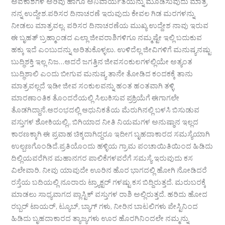
ಅವಕಾಶಗಳ ಅರಿವು ಹಾಗೂ ಅನಿವಾರ್ಯತೆಯನ್ನು ಮೂಡಿಸುವುದು ಮಾತ್ರ
ನನ್ನ ಉದ್ದೇಶ.ಪರಿಸರ ದಿನಾಚರಣೆ ಇರುವುದು ಕೇವಲ ಗಿಡ ಮರಗಳನ್ನು
ನೀಡಲು ಮಾತ್ರವಲ್ಲ. ಪರಿಸರ ದಿನಾಚರಣೆಯ ಮುಖ್ಯ ಉದ್ದೇಶ ನಾವು ಇರುವ
ಈ ಬೃಹತ್ ಬ್ರಹ್ಮಾಂಡದ ಎಲ್ಲಾ ಜೀವರಾಶಿಗಳಿಗೂ ನಮ್ಮಷ್ಟೇ ಇಲ್ಲಿ ಬದುಕುವ
ಹಕ್ಕು ಇದೆ ಎಂಬುದನ್ನು ಅರಿತುಕೊಳ್ಳಲು. ಉಳಿದೆಲ್ಲ ಜೀವಿಗಳಿಗೆ ಮನುಷ್ಯನಷ್ಟು
ಬುದ್ಧಿಶಕ್ತಿ ಇಲ್ಲ ನಿಜ…ಆದರೆ ಜಗತ್ತಿನ ಜೀವಸಂಕುಲಗಳಲ್ಲಿಯೇ ಅತ್ಯಂತ
ಬುದ್ಧಿಶಾಲಿ ಎಂದು ಬೀಗುವ ಮನುಷ್ಯ ತಾನೇ ತೋಡಿದ ಕಂದಕಕ್ಕೆ ತಾನು
ಮಾತ್ರವಲ್ಲದೆ ಇಡೀ ಜೀವ ಸಂಕುಲವನ್ನು ಹಂತ ಹಂತವಾಗಿ ತಳ್ಳಿ
ಮಾರಣಾಂತಿಕ ತೊಂದರೆಯಲ್ಲಿ ಸಿಲುಕಿಸುವ ಪ್ರಕ್ರಿಯೆಗೆ ಈಗಾಗಲೇ
ತೊಡಗಿದ್ದಾನೆ.ಆರಂಭದಲ್ಲಿ ಆಧುನಿಕತೆಯ ಮೆರುಗಿನಲ್ಲಿ ಬಳಸಿ ಬಿಸುಡುವ
ವಸ್ತುಗಳ ಶೋಕಿಯಲ್ಲಿ,, ಬಿಗಿಯಾದ ನೀತಿ ನಿಯಮಗಳ ಅನುಷ್ಠಾನ ಇಲ್ಲದ
ಕಾರಣಕ್ಕಾಗಿ ಈ ಪ್ರವಾಹ ಚಿಕ್ಕದಾಗಿದ್ದರೂ ಇದೀಗ ಬೃಹದಾಕಾರದ ಸಮಸ್ಯೆಯಾಗಿ
ಉಲ್ಬಣಗೊಂಡಿದೆ.ಪ್ರತಿಯೊಂದು ಹಳ್ಳಿಯ ಗ್ರಾಮ ಪಂಚಾಯಿತಿಯಿಂದ ಹಿಡಿದು
ದಿಲ್ಲಿಯವರೆಗಿನ ಮಹಾನಗರ ಪಾಲಿಕೆಗಳವರೆಗೆ ಸಮಸ್ಯೆ ಇರುವುದು ಕಸ
ವಿಲೇವಾರಿ. ನೀವು ಯಾವುದೇ ಊರಿನ ಹೊರ ಭಾಗದಲ್ಲಿ ಹೋಗಿ ನೋಡಿದರೆ
ರಸ್ತೆಯ ಬದಿಯಲ್ಲಿ ನೂರಾರು ಟ್ರ್ಯಾಕ್ಟರ್ ಗಳಷ್ಟು ಕಸ ಬಿದ್ದಿರುತ್ತದೆ. ಮರುಬರಕ್ಕೆ
ಮಾಡಲು ಸಾಧ್ಯವಾಗದ ಪ್ಲಾಸ್ಟಿಕ್ ವಸ್ತುಗಳ ರಾಶಿ ಅಲ್ಲಿರುತ್ತದೆ. ಹರಿದು ಹೋದ
ರಬ್ಬರ್ ಟಾಯರ್, ಟ್ಯೂಬ್, ಬ್ಯಾಗ್ ಗಳು, ನೀರಿನ ಬಾಟಲಿಗಳು ಪೇಸ್ಟಿನಿಂದ
ಹಿಡಿದು ಬೃಹದಾಕಾರದ ತ್ಯಾಜ್ಯಗಳು ಊರ ಹೊರಗಿನಿಂದಲೇ ನಮ್ಮನ್ನು