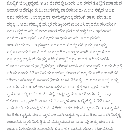
ತೊಟ್ಟಿಗೆ ಚೆಲ್ಲುತ್ತಿದ್ದೇವೆ. ಇಡೀ ದೇಶದಲ್ಲಿ ಒಂದು ದಿನ ಕಸದ ತೊಟ್ಟಿಗೆ ಬಿಸಾಡುವ
ಆಹಾರ ಅದೆಷ್ಟೋ ಕುಟುಂಬಗಳನ್ನು ಪಾಲಿಸಬಲ್ಲದು ಎಂಬ ಸತ್ಯದ ಅರಿವು
ನಮಗಿರಬೇಕು… ಉತ್ಪಾದನಾ ಸಾಮರ್ಥ್ಯವಿಲ್ಲದವರಿಗೆ ಹಾಳು ಮಾಡುವ
ಹಕ್ಕಿಲ್ಲ… ಅದು ನಮ್ಮ ವೈಯಕ್ತಿಕ ದುಡ್ಡಿನಿಂದ ಖರೀದಿಸಿದ್ದಾದರೂ ಸರಿಯೇ ?
ಎಂಬ ಪ್ರಜ್ಞೆಯನ್ನು ಹೊಂದಿ ಅಂತೆಯೇ ನಡೆದುಕೊಳ್ಳಬೇಕು. ಇದರಿಂದ
ಮನೆಯ ಖರ್ಚಿನಲ್ಲಿ ಮಿತವ್ಯಯ ಸಾಧಿಸಬಹುದು. ಇಂಧನವನ್ನು
ಉಳಿಸಬಹುದು…. ತನ್ಮೂಲಕ ಪರಿಸರದ ಸಂರಕ್ಷಣೆಗೆ ನಮ್ಮ ಪಾಲನ್ನು
ಸಲ್ಲಿಸಬಹುದು.* ಈ ಹಿಂದೆ ಅಮ್ಮಂದಿರು ಕಡ್ಡಾಯವಾಗಿ ತಮ್ಮ ಬಳಿ ಕರ
ವಸ್ತ್ರವನ್ನು ನ್ಯಾಪ್ಕಿನ್ ಗಳನ್ನು ಇಟ್ಟುಕೊಳ್ಳುತ್ತಿದ್ದರು. ಆದರೆ ಇದೀಗ ಬಳಸಿ
ಬಿಸಾಡಬಹುದಾದ ನ್ಯಾಪ್ಕಿನ್ಗಳನ್ನು ಎಗ್ಗಿಲ್ಲದೆ ಬಳಸಿ ಎಸೆಯುತ್ತಾರೆ. ಒಂದು ದಿನಕ್ಕೆ
ಸರಿ ಸುಮಾರು 37 ಸಾವಿರ ಮರಗಳನ್ನು ಕೇವಲ ಟಿಶ್ಯೂ ಪೇಪರ್ ತಯಾರಿಕೆಗೆ
ಕಡಿದು ಬಳಸುತ್ತಾರೆ ಎಂದರೆ ನೀವೇ ಊಹಿಸಿಕೊಳ್ಳಿ…. ಒಂದು ವರ್ಷಕ್ಕೆ ಎಷ್ಟು
ಮರಗಳ ಮಾರಣಹೋಮವಾಗುತ್ತದೆ ಎಂದು. ಪ್ರಶ್ನೆ ಇರುವುದು ಅದೇ
ಪ್ರಮಾಣದಲ್ಲಿ, ಅದೇ ತುರ್ತಿನಲ್ಲಿ, ಅಷ್ಟೇ ಪ್ರಮಾಣದ ಗಿಡಗಳನ್ನು ನಾವು
ಬೆಳೆಸಲು ಸಾಧ್ಯವೇ ? ಎಂಬುದು.*ನಮ್ಮ ಹೊಲಗಳಲ್ಲಿ ಹೆಚ್ಚಿನ ಬೆಳೆಯನ್ನು
ಪಡೆಯಲೆಂದು ನಾವು ಬಳಸುವ ಕೀಟನಾಶಕಗಳು ನಮ್ಮ ಭೂಮಿಯ ಸತ್ವವನ್ನು
ಹೀರಿಕೊಳ್ಳುತ್ತಿವೆ. ನೆಲವನ್ನು ಬಂಜರಾಗಿಸುತ್ತವೆ. ಇದರ ಪರಿಣಾಮವಾಗಿ ನಿಸ್ಸತ್ವ
ಆಹಾರವನ್ನು ಸೇವಿಸುತ್ತಿರುವ ನಮ್ಮ ಯುವ ಜನಾಂಗವು ಹತ್ತು ಹಲವಾರು
ಆರೋಗ್ಯ ಸಂಬಂಧಿ ತೊಂದರೆಗಳಿಂದ ಬಳಲುತ್ತಿವೆ. ಸಂತಾನಹೀನತೆಯ