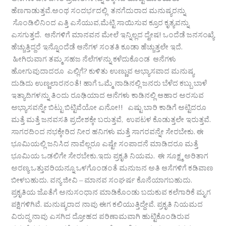
ಆನೆಗಳು ಜನ ವಸತಿ ಪ್ರದೇಶಗಳನ್ನು ಲೆಕ್ಕಿಸದೆ ಹೊಟ್ಟೆ ಹೊರೆಯಲು
ಹೆಣಗಾಡುತ್ತವೆ.ಅಂಥ ಸಂದರ್ಭದಲ್ಲಿ ತನಗೆದುರಾದ ಮನುಷ್ಯರನ್ನು
ಸೊಂಡಿಲಿನಿಂದ ಎತ್ತಿ ಎಸೆಯುವ,ಮೆಟ್ಟಿ ಸಾಯಿಸುವ ಕ್ರೂರ ಕೃತ್ಯವನ್ನು
ಎಸಗುತ್ತದೆ. ಆನೆಗಳಿಗೆ ಮಾನವನ ಮೇಲೆ ಇನ್ನಿಲ್ಲದ ದ್ವೇಷ! ಒಂದೆಡೆ ಜನಸಂಖ್ಯೆ
ಹೆಚ್ಚುತ್ತಿದ್ದರೆ ಇನ್ನೊಂದೆಡೆ ಆನೆಗಳ ಸಂತತಿ ಕೂಡಾ ಹೆಚ್ಚುತ್ತಲೇ ಇದೆ.
ಹೀಗಿರುವಾಗ ತಮ್ಮ ಸಹಜ ನೆಲೆಗಳನ್ನು ಕಳೆದುಕೊಂಡ ಆನೆಗಳು
ಹೋಗುವುದಾದರೂ ಎಲ್ಲಿಗೆ? ಕುಳಿತು ಉಣ್ಣುವ ಅಭ್ಯಾಸವಾದ ಮನುಷ್ಯ
ದುಡಿದು ಉಣ್ಣಲಾರನಂತೆ! ಹಾಗೆ ಒಮ್ಮೆ ನಾಡಿನಲ್ಲಿ ಜನರು ಬೆಳೆದ ಕಬ್ಬು ಬಾಳೆ
ಇತ್ಯಾದಿಗಳನ್ನು ತಿಂದು ರೂಢಿಯಾದ ಆನೆಗಳು ಕಾಡಿನಲ್ಲಿ ಆಹಾರ ಅರಸುವ
ಅಭ್ಯಾಸವನ್ನೇ ಬಿಟ್ಟು ಬಿಟ್ಟಿವೆಯೋ ಏನೋ!! ಎಷ್ಟು ಬಾರಿ ಕಾಡಿಗೆ ಅಟ್ಟಿದರೂ
ಮತ್ತೆ ಮತ್ತೆ ಜನವಸತಿ ಪ್ರದೇಶಕ್ಕೇ ಬರುತ್ತವೆ, ಉಪಟಳ ಕೊಡುತ್ತಲೇ ಇರುತ್ತವೆ.
ಸಾಗರದಿಂದ ನಭಕ್ಕೇರಿದ ನೀರ ಹನಿಗಳು ಮತ್ತೆ ಸಾಗರವನ್ನೇ ಸೇರಬೇಕು. ಈ
ಭೂಮಿಯಲ್ಲಿ ಜನಿಸಿದ ನಾವೆಲ್ಲರೂ ಎಷ್ಟೇ ಸಂಪಾದನೆ ಮಾಡಿದರೂ ಮತ್ತೆ
ಭೂಮಿಯ ಒಡಲಿಗೇ ಸೇರಬೇಕು.ಇದು ಪ್ರಕೃತಿ ನಿಯಮ. ಈ ಸೂಕ್ಷ್ಮ ಅರಿತಾಗ
ಅರಣ್ಯ ಒತ್ತುವರಿಯನ್ನೂ ಒಳಗೊಂಡಂತೆ ಮನುಜನ ಅತಿ ಆಸೆಗಳಿಗೆ ಕಡಿವಾಣ
ಬೀಳಬಹುದು. ವನ್ಯ ಜೀವಿ – ಮಾನವ ಸಂಘರ್ಷ ಕೊನೆಯಾಗಬಹುದು.
ಪ್ರಕೃತಿಯ ಜೊತೆಗೆ ಅನುಸಂಧಾನ ಮಾಡಿಕೊಂಡು ಬದುಕುವ ಕಲೆಗಾರಿಕೆ ಮೃಗ
ಪಕ್ಷಿಗಳಿಗಿವೆ. ಮನುಷ್ಯರಾದ ನಾವು ಈಗ ಕಲಿಯುತ್ತಿದ್ದೇವೆ. ಪ್ರಕೃತಿ ನಿಯಮದ
ವಿರುದ್ಧ ನಾವು ಎಸಗಿದ ದ್ರೋಹದ ಪರಿಣಾಮವಾಗಿ ಹುಟ್ಟಿಕೊಂಡಿರುವ