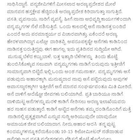
ಸಾಧಿಸಿದ್ದಾನೆ. ವನ್ಯಜೀವಿಗಳಿಗೆ ಮೀಸಲಾದ ಅರಣ್ಯ ಪ್ರದೇಶದ ಮೇಲೆ
ಮಾನವನ ಹಸ್ತಕ್ಷೇಪ ಹೆಚ್ಚಿದಂತೆ ಅರಣ್ಯ ಪ್ರದೇಶ ಕಿರಿದಾಗುತ್ತಾ ಸಾಗುತ್ತಿದೆ.
ವಸತಿ, ವ್ಯವಸಾಯ, ಸಾರಿಗೆ ವ್ಯವಸ್ಥೆ.. ಹೀಗೆ ನಾನಾ ಅಭಿವೃದ್ಧಿ ಕಾರ್ಯಗಳಿಂದಾಗಿ
ವನ್ಯ ಮೃಗಗಳ ನೆಲೆ ನಶಿಸುತ್ತಿದೆ. ಒಂದು ಕಾಲದಲ್ಲಿ ಆನೆ ನಾಡಿನತ್ತ ಬಂದಿದೆ
ಎಂದರೆ ಅದು ಪರಮಾಶ್ಚರ್ಯ ದ ವಿಚಾರವಾಗಿತ್ತು. ಏಕೆಂದರೆ ಅರಣ್ಯ
ಹೇರಳವಾಗಿದ್ದಾಗ ಎಲ್ಲೋ ದಾರಿತಪ್ಪಿ ಅಪರೂಪಕ್ಕಷ್ಟೇ ಆನೆಗಳು ಕಾಡಿನಿಂದ
ನಾಡಿನತ್ತ ಬರುತ್ತಿದ್ದವು. ಈಗ ಹಾಗಲ್ಲ. ಇದು ಪ್ರತಿದಿನದ ಸುದ್ದಿಯೇ ಆಗಿದೆ.
ಮನುಷ್ಯ ಬೆಳೆದ ಕಬ್ಬು,ಬಾಳೆ, ಬತ್ತ ಇತ್ಯಾದಿ ಬೆಳೆಗಳನ್ನು ತಿಂದು ಹೊಟ್ಟೆ
ತುಂಬಿಸಿಕೊಳ್ಳುವ ಸಲುವಾಗಿ ವನ್ಯಮೃಗಗಳು ನಾಡಿಗೆ ಬರುವುದು ಇತ್ತೀಚೆಗೆ
ಸಾಮಾನ್ಯವಾಗಿ ಬಿಟ್ಟಿದೆ.ಇಲ್ಲಿ ಒಂದು ಅಂಶ ಗಮನಾರ್ಹ, ವನ್ಯ ಮೃಗಗಳು ಆಸೆ
ಪಡುವುದು ಆಹಾರಕ್ಕಾಗಿ. ಮನುಷ್ಯರಾದ ನಾವು ಆಸೆ ಪಟ್ಟಿರುವುದು ಅವುಗಳ
ಆವಾಸಸ್ಥಾನಕ್ಕಾಗಿ!! ಇತ್ತೀಚೆಗೆ ಆನೆ ಮಾನವ ಸಂಘರ್ಷವಂತೂ ಮಿತಿ ಮೀರಿದೆ.
ಆನೆ ದಾಳಿಗೆ ಅದೆಷ್ಟೋ ಜೀವಗಳು ಬಲಿಯಾಗಿವೆ. ಪ್ರತಿ ಬಾರಿಯೂ ನಾಡಿಗೆ
ದಾಳಿಯಿಟ್ಟ ಆನೆಗಳನ್ನು ಮರಳಿ ಕಾಡಿಗೆ ಸೇರಿಸಲು ಅರಣ್ಯ ಇಲಾಖೆಯವರು
ಹರ ಸಾಹಸ ಪಡುತ್ತಾರೆ. ಕಾಡಿಗೆ ಅಟ್ಟಿದ ಆನೆಗಳು ತಮ್ಮ ದಂಡಿನೊಂದಿಗೆ ಮತ್ತೆ
ನಾಡಿನಲ್ಲಿ ಪ್ರತ್ಯಕ್ಷವಾಗಿವೆ ಎನ್ನುವ ಸುದ್ದಿ ಅರಿಯುವುದೇ ಯಾವುದೋ
ಅಮಾಯಕ ಜೀವ ಬಲಿಯಾದಾಗ. ನೀರು,ಆಹಾರ ಅರಸಿ ತನ್ನ ಪುಟ್ಟ
ಕಂದಮ್ಮಗಳನ್ನೂ ಕರೆದುಕೊಂಡು 10-15 ಕಿಲೋಮೀಟರ್ ನಡೆದಾಡುವ