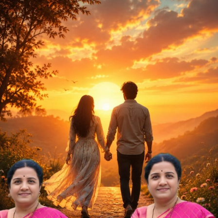
ಡಾ.ಗೀತಾ
ದಾನಶೆಟ್ಟಿ
ಬಾಗಲಕೋಟೆ
ಅವರ
ಕವಿತೆ
“ಒಲುಮೆಯ
ಸಾಂಗತ್ಯ”