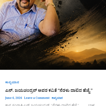
ಕಾವ್ಯಯಾನ
ಎನ್. ಜಯಚಂದ್ರನ್ ಅವರ ಕವಿತೆ “ನೆರಳು ದಾಟಿದ ಹೆಜ್ಜೆ.”
June 6, 2026
Leave a Comment
ಕಾವ್ಯಯಾನ