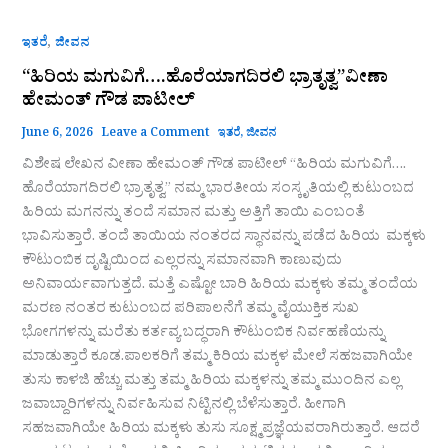
,
ಇತರೆ
ಜೀವನ
“ಹಿರಿಯ ಮಗುವಿಗೆ….ಹೊರೆಯಾಗದಿರಲಿ ಭ್ರಾತೃತ್ವ”ವೀಣಾ
ಹೇಮಂತ್ ಗೌಡ ಪಾಟೀಲ್
June 6, 2026
Leave a Comment
ಇತರೆ
,
ಜೀವನ
ವಿಶೇಷ ಲೇಖನ ವೀಣಾ ಹೇಮಂತ್ ಗೌಡ ಪಾಟೀಲ್ “ಹಿರಿಯ ಮಗುವಿಗೆ….
ಹೊರೆಯಾಗದಿರಲಿ ಭ್ರಾತೃತ್ವ” ನಮ್ಮ ಭಾರತೀಯ ಸಂಸ್ಕೃತಿಯಲ್ಲಿ ಕುಟುಂಬದ
ಹಿರಿಯ ಮಗನನ್ನು ತಂದೆ ಸಮಾನ ಮತ್ತು ಅತ್ತಿಗೆ ತಾಯಿ ಎಂಬಂತೆ
ಭಾವಿಸುತ್ತಾರೆ. ತಂದೆ ತಾಯಿಯ ನಂತರದ ಸ್ಥಾನವನ್ನು ಪಡೆದ ಹಿರಿಯ ಮಕ್ಕಳು
ಕೌಟುಂಬಿಕ ದೃಷ್ಟಿಯಿಂದ ಎಲ್ಲರನ್ನು ಸಮಾನವಾಗಿ ಕಾಣುವುದು
ಅನಿವಾರ್ಯವಾಗುತ್ತದೆ. ಮತ್ತೆ ಎಷ್ಟೋ ಬಾರಿ ಹಿರಿಯ ಮಕ್ಕಳು ತಮ್ಮ ತಂದೆಯ
ಮರಣ ನಂತರ ಕುಟುಂಬದ ಪರಿಪಾಲನೆಗೆ ತಮ್ಮ ವೈಯುಕ್ತಿಕ ಸುಖ
ಭೋಗಗಳನ್ನು ಮರೆತು ಕರ್ತವ್ಯ ಬದ್ಧರಾಗಿ ಕೌಟುಂಬಿಕ ನಿರ್ವಹಣೆಯನ್ನು
ಮಾಡುತ್ತಾರೆ ಕೂಡ.ಪಾಲಕರಿಗೆ ತಮ್ಮ ಕಿರಿಯ ಮಕ್ಕಳ ಮೇಲೆ ಸಹಜವಾಗಿಯೇ
ತುಸು ಕಾಳಜಿ ಹೆಚ್ಚು ಮತ್ತು ತಮ್ಮ ಹಿರಿಯ ಮಕ್ಕಳನ್ನು ತಮ್ಮ ಮುಂದಿನ ಎಲ್ಲ
ಜವಾಬ್ದಾರಿಗಳನ್ನು ನಿರ್ವಹಿಸುವ ನಿಟ್ಟಿನಲ್ಲಿ ಬೆಳೆಸುತ್ತಾರೆ. ಹೀಗಾಗಿ
ಸಹಜವಾಗಿಯೇ ಹಿರಿಯ ಮಕ್ಕಳು ತುಸು ಸೂಕ್ಷ್ಮಪ್ರಜ್ಞೆಯವರಾಗಿರುತ್ತಾರೆ. ಆದರೆ