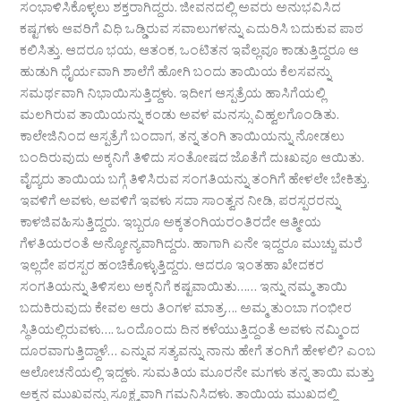
ಸಂಭಾಳಿಸಿಕೊಳ್ಳಲು ಶಕ್ತರಾಗಿದ್ದರು. ಜೀವನದಲ್ಲಿ ಅವರು ಅನುಭವಿಸಿದ
ಕಷ್ಟಗಳು ಆವರಿಗೆ ವಿಧಿ ಒಡ್ಡಿರುವ ಸವಾಲುಗಳನ್ನು ಎದುರಿಸಿ ಬದುಕುವ ಪಾಠ
ಕಲಿಸಿತ್ತು. ಆದರೂ ಭಯ, ಆತಂಕ, ಒಂಟಿತನ ಇವೆಲ್ಲವೂ ಕಾಡುತ್ತಿದ್ದರೂ ಆ
ಹುಡುಗಿ ಧೈರ್ಯವಾಗಿ ಶಾಲೆಗೆ ಹೋಗಿ ಬಂದು ತಾಯಿಯ ಕೆಲಸವನ್ನು
ಸಮರ್ಥವಾಗಿ ನಿಭಾಯಿಸುತ್ತಿದ್ದಳು. ಇದೀಗ ಆಸ್ಪತ್ರೆಯ ಹಾಸಿಗೆಯಲ್ಲಿ
ಮಲಗಿರುವ ತಾಯಿಯನ್ನು ಕಂಡು ಅವಳ ಮನಸ್ಸು ವಿಹ್ವಲಗೊಂಡಿತು.
ಕಾಲೇಜಿನಿಂದ ಆಸ್ಪತ್ರೆಗೆ ಬಂದಾಗ, ತನ್ನ ತಂಗಿ ತಾಯಿಯನ್ನು ನೋಡಲು
ಬಂದಿರುವುದು ಅಕ್ಕನಿಗೆ ತಿಳಿದು ಸಂತೋಷದ ಜೊತೆಗೆ ದುಃಖವೂ ಆಯಿತು.
ವೈದ್ಯರು ತಾಯಿಯ ಬಗ್ಗೆ ತಿಳಿಸಿರುವ ಸಂಗತಿಯನ್ನು ತಂಗಿಗೆ ಹೇಳಲೇ ಬೇಕಿತ್ತು.
ಇವಳಿಗೆ ಅವಳು, ಅವಳಿಗೆ ಇವಳು ಸದಾ ಸಾಂತ್ವನ ನೀಡಿ, ಪರಸ್ಪರರನ್ನು
ಕಾಳಜಿವಹಿಸುತ್ತಿದ್ದರು. ಇಬ್ಬರೂ ಅಕ್ಕತಂಗಿಯರಂತಿರದೇ ಆತ್ಮೀಯ
ಗೆಳತಿಯರಂತೆ ಅನ್ಯೋನ್ಯವಾಗಿದ್ದರು. ಹಾಗಾಗಿ ಏನೇ ಇದ್ದರೂ ಮುಚ್ಚು ಮರೆ
ಇಲ್ಲದೇ ಪರಸ್ಪರ ಹಂಚಿಕೊಳ್ಳುತ್ತಿದ್ದರು. ಆದರೂ ಇಂತಹಾ ಖೇದಕರ
ಸಂಗತಿಯನ್ನು ತಿಳಿಸಲು ಅಕ್ಕನಿಗೆ ಕಷ್ಟವಾಯಿತು…… ಇನ್ನು ನಮ್ಮ ತಾಯಿ
ಬದುಕಿರುವುದು ಕೇವಲ ಆರು ತಿಂಗಳ ಮಾತ್ರ…. ಅಮ್ಮ ತುಂಬಾ ಗಂಭೀರ
ಸ್ಥಿತಿಯಲ್ಲಿರುವಳು…. ಒಂದೊಂದು ದಿನ ಕಳೆಯುತ್ತಿದ್ದಂತೆ ಅವಳು ನಮ್ಮಿಂದ
ದೂರವಾಗುತ್ತಿದ್ದಾಳೆ… ಎನ್ನುವ ಸತ್ಯವನ್ನು ನಾನು ಹೇಗೆ ತಂಗಿಗೆ ಹೇಳಲಿ? ಎಂಬ
ಆಲೋಚನೆಯಲ್ಲಿ ಇದ್ದಳು. ಸುಮತಿಯ ಮೂರನೇ ಮಗಳು ತನ್ನ ತಾಯಿ ಮತ್ತು
ಅಕ್ಕನ ಮುಖವನ್ನು ಸೂಕ್ಷ್ಮವಾಗಿ ಗಮನಿಸಿದಳು. ತಾಯಿಯ ಮುಖದಲ್ಲಿ