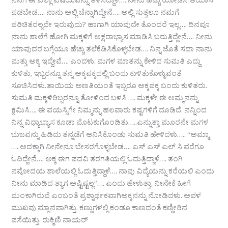
ನನಗೆ ಈ ಎಲ್ಲಾ ವಿಷಯವನ್ನು ತಿಳಿಸಿದ್ದಾಳೆ…. ನೀನು ಹೆಚ್ಚು ಯೋಚಿಸಿ ಆಯಾಸ
ಪಡಬೇಡ…. ನಾನು ಅಲ್ಲಿ ಚೆನ್ನಾಗಿದ್ದೇನೆ…. ಅಲ್ಲಿ ಸುತ್ತಲೂ ನಮಗೆ
ಪರಿಚಿತರಲ್ಲವೇ ಇರುವುದು? ಹಾಗಾಗಿ ಯಾವುದೇ ತೊಂದರೆ ಇಲ್ಲ…. ದಿನವೂ
ನಾನು ಶಾಲೆಗೆ ಹೋಗಿ ಮಕ್ಕಳಿಗೆ ಅಕ್ಷರಾಭ್ಯಾಸ ಮಾಡಿಸಿ ಬರುತ್ತಿದ್ದೇನೆ…. ನೀನು
ಯಾವುದರ ಬಗ್ಗೆಯೂ ಹೆಚ್ಚು ತಲೆಕೆಡಿಸಿಕೊಳ್ಳಬೇಡ…. ನಿನ್ನ ಜೊತೆ ಸದಾ ನಾನು
ಮತ್ತು ಅಕ್ಕ ಇದ್ದೇವೆ…. ಎಂದಳು. ಮಗಳ ಮಾತನ್ನು ಕೇಳಿದ ಸುಮತಿ ಎದ್ದು
ಕುಳಿತು, ಇಬ್ಬರನ್ನೂ ತನ್ನ ಅಕ್ಕಪಕ್ಕದಲ್ಲಿ ಬಂದು ಕುಳಿತುಕೊಳ್ಳುವಂತೆ
ಸೂಚಿಸಿದಳು.ತಾಯಿಯ ಅಣತಿಯಂತೆ ಇಬ್ಬರೂ ಅಕ್ಕಪಕ್ಕ ಬಂದು ಕುಳಿತರು.
ಸುಮತಿ ಮಕ್ಕಳಿರಿಬ್ಬರನ್ನೂ ತೋಳಿಂದ ಬಳಸಿ …. ಮಕ್ಕಳೇ ಈ ಅಮ್ಮನನ್ನು
ಕ್ಷಮಿಸಿ…. ಈ ವಯಸ್ಸಿಗೇ ನಿಮ್ಮನ್ನು ಹಲವಾರು ಕಷ್ಟಗಳಿಗೆ ದೂಡಿದೆ.‌ ನನ್ನಿಂದ
ನಿನ್ನ ವಿಧ್ಯಾಭ್ಯಾಸ ಕೂಡಾ ಮೊಟಕುಗೊಂಡಿತು…..ಎನ್ನುತ್ತಾ ಮೂರನೇ ಮಗಳ
ಭುಜವನ್ನು ಹಿಡಿದು ತನ್ನಡೆಗೆ ಆನಿಸಿಕೊಂಡು ಸುಮತಿ ಹೇಳಿದಳು….. “ಅಮ್ಮಾ
…..ಅದಕ್ಕಾಗಿ ನೀನೇನೂ ಬೇಸರಗೊಳ್ಳಬೇಡ…. ಎಸ್ ಎಸ್ ಎಲ್ ಸಿ ವರೆಗೂ
ಓದಿದ್ದೇನೆ…. ಅಕ್ಕ ಈಗ ಪದವಿ ತರಗತಿಯಲ್ಲಿ ಓದುತ್ತಿದ್ದಾಳೆ…. ತಂಗಿ
ನವೋದಯ ಶಾಲೆಯಲ್ಲಿ ಓದುತ್ತಿದ್ದಾಳೆ…. ನಾವು ವಿದ್ಯೆಯನ್ನು ಕರೆಯಲಿ ಎಂದು
ನೀನು ಮಾಡಿದ ತ್ಯಾಗ ಅಷ್ಟಿಷ್ಟಲ್ಲ”…. ಎಂದು ಹೇಳುತ್ತಾ, ನೀನೇಕೆ ಹೀಗೆ
ಮಂಕಾಗಿರುವೆ ಎಂಬಂತೆ ಪ್ರಶ್ನಾರ್ಥಕವಾಗಿಅಕ್ಕನನ್ನು ನೋಡಿದಳು. ಅವಳ
ಮುಖವು ಮ್ಲಾನವಾಗಿತ್ತು. ಕಣ್ಣುಗಳಲ್ಲಿ ಕಂಡೂ ಕಾಣದಂತೆ ಕಣ್ಣೀರಿನ
ಪಸೆಯಿತ್ತು. ರುಕ್ಮಿಣಿ ನಾಯರ್