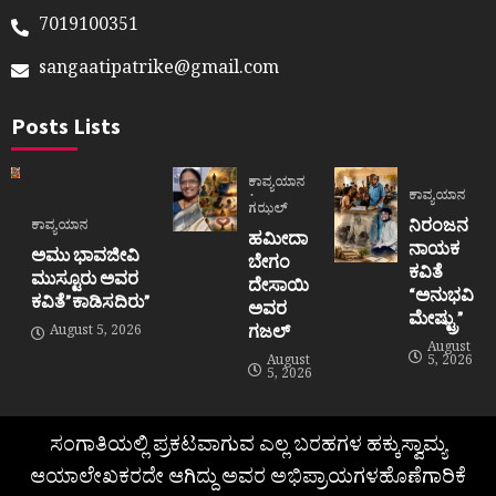
7019100351
sangaatipatrike@gmail.com
Posts Lists
ಕಾವ್ಯಯಾನ
ಕಾವ್ಯಯಾನ
ಗಝಲ್
ನಿರಂಜನ
ಕಾವ್ಯಯಾನ
ಹಮೀದಾ
ನಾಯಕ
ಅಮು ಭಾವಜೀವಿ
ಬೇಗಂ
ಕವಿತೆ
ಮುಸ್ಟೂರು ಅವರ
ದೇಸಾಯಿ
“ಅನುಭವಿ
ಕವಿತೆ”ಕಾಡಿಸದಿರು”
ಅವರ
ಮೇಷ್ಟ್ರು”
ಗಜಲ್
August 5, 2026
August
August
5, 2026
5, 2026
ಸಂಗಾತಿಯಲ್ಲಿ ಪ್ರಕಟವಾಗುವ ಎಲ್ಲ ಬರಹಗಳ ಹಕ್ಕುಸ್ವಾಮ್ಯ
ಆಯಾಲೇಖಕರದೇ ಆಗಿದ್ದು ಅವರ ಅಭಿಪ್ರಾಯಗಳಹೊಣೆಗಾರಿಕೆ