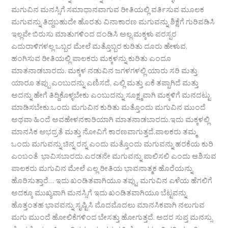
ಮಗುವಿನ ಮನಸ್ಸಿಗೆ ಸಮಾಧಾನವಾಗುವ ರೀತಿಯಲ್ಲಿ ವರ್ತಿಸುವ ಮೂಲಕ
ಮಗುವನ್ನು ತಿದ್ದಬಹುದೇ ಹೊರತು ವಿನಾಕಾರಣ ಮಗುವನ್ನು ಶಿಕ್ಷೆಗೆ ಗುರಿಪಡಿಸಿ
ಇಲ್ಲವೇ ಬಿರುಸು ಮಾತುಗಳಿಂದ ದಂಡಿಸಿ ಅಲ್ಲ.ಮಕ್ಕಳು ಪರಸ್ಪರ
ಎದುರಾಳಿಗಳಲ್ಲ ಒಬ್ಬರ ಮೇಲೆ ಮತ್ತೊಬ್ಬರ ಕುರಿತು ದೂರು ಹೇಳುವ,
ಹಂಗಿಸುವ ರೀತಿಯಲ್ಲಿ ಪಾಲಕರು ಮಕ್ಕಳನ್ನು ಕುರಿತು ಎಂದೂ
ಮಾತನಾಡಬಾರದು. ಮಕ್ಕಳ ನಡುವಿನ ಜಗಳಗಳಲ್ಲಿ ಯಾರು ಸರಿ ಮತ್ತು
ಯಾರೂ ತಪ್ಪು ಎಂಬುದನ್ನು ಎಣಿಸದೆ, ಎಲ್ಲಿ ಮತ್ತು ಏಕೆ ತಪ್ಪಾಗಿದೆ ಮತ್ತು
ಅದನ್ನು ಹೇಗೆ ತಿದ್ದಿಕೊಳ್ಳಬೇಕು ಎಂಬುದನ್ನು ಸೂಕ್ಷ್ಮವಾಗಿ ಮಕ್ಕಳಿಗೆ ಮನದಟ್ಟು
ಮಾಡಿಸಬೇಕು.ಒಂದು ಮಗುವಿನ ಕುರಿತು ಮತ್ತೊಂದು ಮಗುವಿನ ಮುಂದೆ
ಅಥವಾ ಹಿಂದೆ ಅವಹೇಳನಕಾರಿಯಾಗಿ ಮಾತನಾಡಬಾರದು.ಇದು ಮಕ್ಕಳಲ್ಲಿ
ಮಾನಸಿಕ ಅಭದ್ರತೆ ಮತ್ತು ನೋವಿಗೆ ಕಾರಣವಾಗುತ್ತದೆ.ಪಾಲಕರು ತಮ್ಮ
ಒಂದು ಮಗುವನ್ನು ಚಿನ್ನ ರನ್ನ ಎಂದು ಮತ್ತೊಂದು ಮಗುವನ್ನು ಹರಕೆಯ ಕುರಿ
ಎಂಬಂತೆ ಭಾವಿಸಬಾರದು.ಎರಡನೇ ಮಗುವನ್ನು ಪಾಲಿಸಲಿ ಎಂದು ಆಶಿಸುವ
ಪಾಲಕರು ಮಗುವಿನ ಮೇಲೆ ಎಲ್ಲ ರೀತಿಯ ಭಾವನಾತ್ಮಕ ಹೊರೆಯನ್ನು
ಹೊರಿಸುತ್ತಾರೆ… ಇದು ಖಂಡಿತವಾಗಿಯೂ ತಪ್ಪು. ಮಗುವಿನ ಎಳೆಯ ಹೆಗಲಿಗೆ
ಅದಕ್ಕೂ ಮುಖ್ಯವಾಗಿ ಮನಸ್ಸಿಗೆ ಇದು ಖಂಡಿತವಾಗಿಯೂ ಬೆಟ್ಟವನ್ನು
ಹೊತ್ತಂತಹ ಭಾವವನ್ನು ಸೃಷ್ಟಿಸಿ ಮೊದಮೊದಲು ಮಾನಸಿಕವಾಗಿ ನಲುಗುವ
ಮಗು ಮುಂದೆ ಹೋಲಿಕೆಗಳಿಂದ ಬೇಸತ್ತು ಹೋಗುತ್ತದೆ. ಅದರ ಸುಪ್ತ ಮನಸ್ಸು