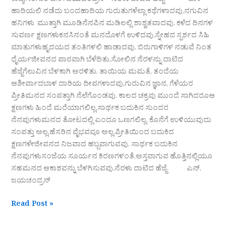
ಕಾವ್ಯ ಸಂಗಾತಿ ಎನ್. ಜಯಚಂದ್ರನ್ “ನೆರಳು ದಾಟಿದ ಹೆಜ್ಜೆ.” ಬಾಳ
ಹಾದಿಯಲಿ ನಡೆದು ಬಂದಹಾದಿಯ ಗುರುತುಗಳೆಲ್ಲಾ ಕಥೆಗಳಾದವು,ನಗುವಿನ
ಹನಿಗಳು ಮುತ್ತಾಗಿ ಮೂಡಿನೆನಪಿನ ಮಡಿಲಲ್ಲಿ ಶಾಶ್ವತವಾದವು. ಕಳೆದ ದಿನಗಳ
ಸುವರ್ಣ ಕ್ಷಣಗಳುಕನಸಿನಂತೆ ಮನದೊಳಗೆ ಉಳಿದವು,ಸ್ನೇಹದ ಸ್ಪರ್ಶದ ಸಿಹಿ
ಮಾತುಗಳುಹೃದಯದ ತಂತಿಗಳಲಿ ಹಾಡಾದವು. ಬಿರುಗಾಳಿಗಳ ನಡುವೆ ನಿಂತ
ಧೈರ್ಯಜೀವನದ ಪಾಠವಾಗಿ ಬೆಳೆದಿತು,ಸೋಲಿನ ನೆರಳನ್ನು ದಾಟಿದ
ಹೆಜ್ಜೆಗೆಲುವಿನ ಬೆಳಕಾಗಿ ಅರಳಿತು. ತಾಯಿಯ ಮಮತೆ, ತಂದೆಯ
ಆಶೀರ್ವಾದಬಾಳ ದಾರಿಯ ದೀಪಗಳಾದವು,ಗುರುವಿನ ಜ್ಞಾನ, ಗೆಳೆಯರ
ಪ್ರೀತಿಮನದ ಸಂಪತ್ತಾಗಿ ನೆಲೆಗೊಂಡವು. ಕಾಲದ ಚಕ್ರವು ಮುಂದೆ ಸಾಗಿದರೂಆ
ಕ್ಷಣಗಳು ಹಿಂದೆ ಮರೆಯಾಗಲಿಲ್ಲ,ಸಾರ್ಥಕ ಬದುಕಿನ ಸುಂದರ
ನೆನಪುಗಳುಮನದ ತೋಟದಲ್ಲಿ ಎಂದೂ ಒಣಗಲಿಲ್ಲ. ಕೊನೆಗೆ ಉಳಿಯುವುದು
ಸಂಪತ್ತು ಅಲ್ಲ,ಹೆಸರಿನ ವೈಭವವೂ ಅಲ್ಲ,ಪ್ರೀತಿಯಿಂದ ಬದುಕಿದ
ಕ್ಷಣಗಳೇಜೀವನದ ನಿಜವಾದ ಹಬ್ಬವಾಗುವವು. ಸಾರ್ಥಕ ಬದುಕಿನ
ನೆನಪುಗಳುಸಂಜೆಯ ಸೂರ್ಯನ ಕಿರಣಗಳಂತೆ,ಅಸ್ತವಾಗುವ ಹೊತ್ತಿನಲ್ಲಿಯೂ
ಸಹಮನದ ಆಕಾಶವನ್ನು ಬೆಳಗಿಸುವವು.ನೆರಳು ದಾಟಿದ ಹೆಜ್ಜೆ. ಎನ್.
ಜಯಚಂದ್ರನ್
Read Post »