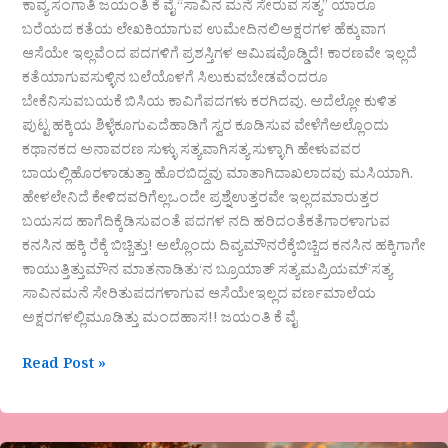
ಕಾವ್ಯ ಸಂಗಾತಿ ಜಯಂತಿ ಕೆ ವೈ “ಸಾವಿನ ಮನೆ ಸೇರುವ ಸತ್ಯ” ಯಾರೂ
ಬರೆಯದ ಕತೆಯ ಲೇಖಕಿಯಾಗುವ ಉಮೇದಿನಲಿಅಕ್ಷರಗಳ ಹೆಕ್ಕುವಾಗ
ಆಸೆಯೇ ಇಲ್ಲವೆಂದ ಪದಗಳಿಗೆ ಪ್ರಶಸ್ತಿಗಳ ಆಮಿಷವೊಡ್ಡಿದೆ! ಕಾರಣವೇ ಇಲ್ಲದೆ
ಕತೆಯಾಗುವಸುಳ್ಳಿನ ಬಲೆಯೊಳಗೆ ಸಿಲುಕುವಬೇಡವೆಂದರೂ
ಬೇಕೆನಿಸುವಬಯಕೆ ಬಿಸಿಯ ಕಾವಿಗೆಪದಗಳು ಕರಗಿದವು. ಅದೆಲ್ಲೋ ಕುಳಿತ
ಪುಟ್ಟ ಹಕ್ಕಿಯ ಶಿಳ್ಳೆಕೂಗುಎದೆಹಾಡಿಗೆ ಸ್ವರ ಕೂಡಿಸುವ ವೇಳೆಗೆಅಲ್ಲೊಂದು
ಕಥಾನಕದ ಅನಾವರಣ ಸುಳ್ಳು ಸತ್ಯವಾಗಿಸತ್ಯ ಸುಳ್ಳಾಗಿ ಹೇಳುವವರ
ಬಾಯಲ್ಲಿಹೊರಳಾಡುತ್ತಾ ಹೊರಬಿದ್ದವು ಮಾತಾಗಿದಾಖಲಾದವು ಮಸಿಯಾಗಿ.
ಹೇಳಲೇನಿದೆ ಕೇಳಿದವರಿಗೆಲ್ಲಒಂದೇ ಪ್ರಶ್ನೆಉತ್ತರವೇ ಇಲ್ಲದಮಾರುತ್ತರ
ಬಯಸದ ಹಾಗೆದಿಕ್ಕೆಡಿಸುವಂತೆ ಪದಗಳ ನದಿ ಹರಿದಂತೆಕತೆಗಾರಳಾಗುವ
ಕನಸಿನ ಹಕ್ಕಿ ರೆಕ್ಕೆ ಬಿಚ್ಚಿತ್ತು! ಅಲ್ಲೊಂದು ದಿವ್ಯಮೌನರೆಕ್ಕೆಬಿಚ್ಚಿದ ಕನಸಿನ ಹಕ್ಕಿಗಾಗೇ
ಕಾಯುತ್ತಿತ್ತುಮೌನ ಮಾತನಾಡಿತು‘ನ ಬ್ರೂಯಾತ್ ಸತ್ಯಮಪ್ರಿಯಮ್’ಸತ್ಯ
ಸಾವಿನಮನೆ ಸೇರಿತುಪದಗಳಾಗುವ ಆಸೆಯೇಇಲ್ಲದ ವರ್ಣಮಾಲೆಯ
ಅಕ್ಷರಗಳಲ್ಲಿಮೂಡಿತ್ತು ಮಂದಹಾಸ!! ಜಯಂತಿ ಕೆ ವೈ
Read Post »