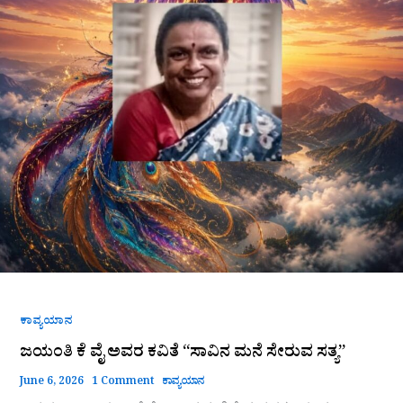
ಕಾವ್ಯಯಾನ
ಜಯಂತಿ ಕೆ ವೈ ಅವರ ಕವಿತೆ “ಸಾವಿನ ಮನೆ ಸೇರುವ ಸತ್ಯ”
June 6, 2026
1 Comment
ಕಾವ್ಯಯಾನ