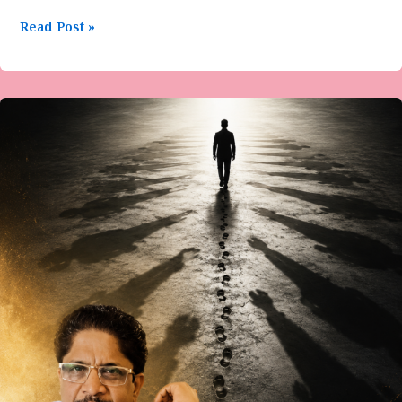
Read Post »
ಎನ್.
ಜಯಚಂದ್ರನ್ ಅವರ
ಕವಿತೆ
“ನೆರಳು
ದಾಟಿದ
ಹೆಜ್ಜೆ.”