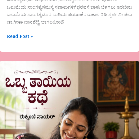
ಸಾಂಗತ್ಯಮನದ ಮಧುರ ಮಿಲನಕೆಅಮೃತಧಾರೆ ಹರಿಸಲು ಇರಬೇಕು
ಒಲುಮೆಯ ಸಾಂಗತ್ಯಸಮಸ್ಯೆ ಸವಾಲುಗಳಿಗೆಭರವಸೆ ಬಾಳು ಬೆಳಗಲು ಇರಬೇಕು
ಒಲುಮೆಯ ಸಾಂಗತ್ಯದೂರ ದಾರಿಯ ಪಯಣಕೆಸದಾಕಾಲ ಸಿಹಿ ಸ್ಪರ್ಶ ನೀಡಲು
ಡಾ.ಗೀತಾ ದಾನಶೆಟ್ಟಿ ಬಾಗಲಕೋಟೆ
Read Post »