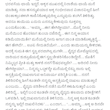
ಭರವಸೆಯ ಛಾಯೆ ಇದ್ದರೆ, ಅಕ್ಕನ ಮುಖದಲ್ಲಿ ನಿರಾಶೆಯ ಛಾಯೆ ಮನೆ
ಮಾಡಿತ್ತು. ಸದಾ ಹಸನ್ಮುಖಿಯಾದ ಅಕ್ಕ ಗಂಭೀರವಾದ ವಿಚಾರವಿಲ್ಲದೆ ಹೀಗೆ
ಚಿಂತಾಕ್ರಾಂತಳಾಗಿ ಕಾಣಿಸಿಕೊಳ್ಳುವುದಿಲ್ಲ ಎನ್ನುವುದು ತಂಗಿಗೆ ತಿಳಿದಿತ್ತು.
ಆದರೂ ತಾಯಿಯ ಎದುರು ಏನನ್ನೂ ಕೇಳುವುದು ಸೂಕ್ತವಲ್ಲ
ಎಂದುಕೊಂಡು…. “ಅಮ್ಮಾ ….ಈಗ ಹೇಗಿದ್ದೀಯಾ?….ಮೊನ್ನೆ ನೀನು
ಮನೆಯಿಂದ ಹೊರಟಾಗ ತುಂಬಾ ದಣಿದಿದ್ದೆ…. ಈಗ ನಿನ್ನ ಆಯಾಸ
ಕಡಿಮೆಯಾಯಿತೇ? ಮನೆಯಲ್ಲಿ ನೀನು ಆಗಾಗ ವಾಂತಿ ಮಾಡಿಕೊಳ್ಳುತ್ತಿದ್ದೆ….
ಈಗ ಹೇಗಿದೆ?…. ಊಟ ಸೇರುತಿದೆಯೇ?…. ಎಂದು ತಾಯಿಯನ್ನು ಕೇಳಿದಳು.
ಅದಕ್ಕೆ ಸುಮತಿ ಈಗ ಸ್ವಲ್ಪ ಪರವಾಗಿಲ್ಲ ಮಗಳೇ….. ವೈದ್ಯರ ಮೇಲ್ನೋಟದಲ್ಲಿ,
ದಾದಿಯರ ಶುಶ್ರೂಷೆಯಲ್ಲಿ ಈಗ ಸ್ವಲ್ಪ ಚೇತರಿಸಿಕೊಂಡಿದ್ದೇನೆ…. ಜೊತೆಗೆ
ನಿಮ್ಮಿಬ್ಬರ ಪ್ರೀತಿ ಮತ್ತು ಕಾಳಜಿ ನನಗೆ ಔಷಧವಲ್ಲವೇ? ….. ಅದಿರಲಿ ನೀನು
ಹೇಗಿದ್ದೀಯಾ?….. ನಿನ್ನನ್ನು ಒಬ್ಬಳನ್ನೇ ಮನೆಯಲ್ಲಿ ಬಿಟ್ಟು ನಾನು ಇಲ್ಲಿ
ಆಸ್ಪತ್ರೆಯಲ್ಲಿ ದಾಖಲಾಗುವ ಅನಿವಾರ್ಯ ಪರಿಸ್ಥಿತಿ ಬಂತು…. ನನಗೆ
ತಿಳಿದಿರಲಿಲ್ಲ ಹೀಗೆ ಕೂಡಲೇ ನನ್ನನ್ನು ಆಸ್ಪತ್ರೆಯಲ್ಲಿ ದಾಖಲು ಮಾಡುತ್ತಾರೆ
ಎಂಬುದು…. ವೈದ್ಯರು ಪರಿಶೀಲನೆ ನಡೆಸಿ ಮನೆಗೆ ಕಳುಹಿಸುತ್ತಾರೆ ಎಂದು
ತಿಳಿದಿದ್ದೆ…. ಇಲ್ಲಿಗೆ ಬಂದ ಕೂಡಲೇ ನನ್ನನ್ನು ವೈದ್ಯರು ಹಲವಾರು ಪರೀಕ್ಷೆಗಳಿಗೆ
ಒಳಪಡಿಸಿ, ಇಲ್ಲಿ ದಾಖಲಾಗುವಂತೆ ತಿಳಿಸಿದರು…. ನಿನ್ನ ಅಕ್ಕ ಕೂಡ ಕೂಡಲೇ
ನನ್ನನ್ನು ಇಲ್ಲಿಗೆ ದಾಖಲಿಸಿದಳು”….. ಎಂದಾಗ,…. “….ಅಮ್ಮಾ ….ಅಕ್ಕ ಆ ದಿನವೇ