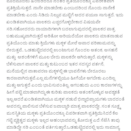
ಮೊದಮೊದಲು ಹಿಂಜರಿದರೂ ನಂತರ ಪ್ರತಿಯೊಂದಕ್ಕೂ ವಿಪರೀತವಾಗಿ
ಪ್ರತಿಕ್ರಿಯೆಸುತ್ತದೆ. ನಾನೇ ಮಾಡಬೇಕು ಎಂಬುದರಿಂದ ನೊಂದು ನಾನೇಕೆ
ಮಾಡಬೇಕು ಎಂದು ಸಿಡಿದು ನಿಲ್ಲುವ ಮಟ್ಟಿಗೆ ಅದರ ಪಯಣ ಸಾಗುತ್ತದೆ. ಇದು
ಖಂಡಿತವಾಗಿಯೂ ಪಾಲಕರು ಎಚ್ಚರಗೊಳ್ಳಬೇಕಾದ ವಿಷಯವೇ
ಸರಿ.ಸಹೋದರರು ದಾಯಾದಿಗಳಾಗಿ ಬದಲಾಗುವುದರಲ್ಲಿ ಪಾಲಕರ ಪಾತ್ರ
ಬಹುಮುಖ್ಯವಾಗಿರುತ್ತದೆ ಅರಿತೋ ಅರಿಯದೆಯೋ ಪಾಲಕರು ಮಾತನಾಡುವ
ಪ್ರತಿಯೊಂದು ಮಾತು ಕ್ರಿಯೆಗಳು ಮಕ್ಕಳ ಮೇಲೆ ಅಪಾರ ಪರಿಣಾಮವನ್ನು
ಬೀರುತ್ತವೆ.. ಒಡಹುಟ್ಟಿದವರಲ್ಲಿ ಉಂಟಾಗುವ ಗೊಂದಲ ಆತಂಕ, ಅಸಹನೆ
ಮತ್ತು ಅಶಂಕೆಗಳಿಗೆ ಮೂಲ ಬೇರು ಪಾಲಕರೇ ಆಗಿರುತ್ತಾರೆ. ಮಕ್ಕಳನ್ನು
ಬೆಳೆಸುವಾಗ ಪಾಲಕರ ಮತ್ತು ಕುಟುಂಬದ ಇತರ ಸದಸ್ಯರ ವರ್ತನೆ,
ಮನೆಯಲ್ಲಿನ ವಾತಾವರಣ ಮಕ್ಕಳಲ್ಲಿ ಈ ಭಾವನೆಗಳು ಬೇರೂರಲು
ಕಾರಣವಾಗಿರುತ್ತವೆ.ಎಲ್ಲ ಮನೆಗಳಲ್ಲಿಯೂ ಹೀಗೆಯೇ ಆಗಬೇಕು ಎಂದಿಲ್ಲ
ಮತ್ತು ಆಗುತ್ತದೆ ಎಂದು ಭಾವಿಸುವಂತಿಲ್ಲ. ಆಗಬಹುದು ಎಂಬ ಕಾರಣಗಳನ್ನು
ಹೀಗೆ ಪಟ್ಟಿ ಮಾಡಲಾಗಿದ್ದು ಈ ಕುರಿತು ಪಾಲಕರು ಆತಂಕಗೊಳ್ಳುವ ಅವಶ್ಯಕತೆ
ಇಲ್ಲ,ಆದರೆ ಖಂಡಿತವಾಗಿಯೂ ಮಕ್ಕಳ ನಡುವೆ ಭಿನ್ನಾಭಿಪ್ರಾಯಗಳು ಬಾರದಂತೆ
ಅವರನ್ನು ಪಾಲಿಸುವ ಬೆಳೆಸುವ ಜವಾಬ್ದಾರಿ ಮಾತ್ರ ಪಾಲಕರದ್ದೇ. ಸಂತ ಸೂಕ್ಷ್ಮ
ಮನಸ್ಥಿತಿಯ ಮಕ್ಕಳು ಪ್ರತಿಯೊಂದಕ್ಕೂ ವಿಪರೀತವಾಗಿ ಪ್ರತಿಕ್ರಿಯಿಸಿದರೆ ಕೆಲ
ಗಟ್ಟಿ ವ್ಯಕ್ತಿತ್ವದ ಮಕ್ಕಳು ಇಲ್ಲದ ಅಹಂಭಾವವನ್ನು ತೋರುತ್ತ ಎದೆ ಸೆಟೆಸಿ ತಾವು
ಮಾಡಿದ್ದೇ ಸರಿ ಎಂಬಂತೆ ವರ್ತಿಸುತ್ತಾರೆ.ಒಡಹುಟ್ಟಿದವರಲ್ಲಿ ಇದು ಸಾಮಾನ್ಯ