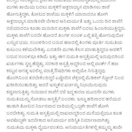
ಪರಸ್ಪರ ಸಾಂತ್ವಾನದ ಕ್ಷಣಗಳು ಸುಮತಿಯ ಅನುಪಸ್ಥಿತಿಯಲ್ಲಿ ಮೂರನೇ
ಮಗಳು ತಾಯಿಯ ಬದಲು ಮಕ್ಕಳಿಗೆ ಅಕ್ಷರಾಭ್ಯಾಸ ಮಾಡಿಸಲು ಶಾಲೆ
ಹೋಗುತ್ತಿದ್ದಳು. ತೋಟದ ಶಾಲೆಯ ಮಕ್ಕಳಿಗೆ ಯಾರಾದರೂ ಹೋಗಿ
ಅಕ್ಷರಾಭ್ಯಾಸ ಮಾಡಿಸಲೇ ಬೇಕಾದ ಅನಿವಾರ್ಯತೆ ಇತ್ತು. ಒಂದು ದಿನ ಶಾಲೆಗೆ
ರಜೆಯಾದರೂ ಕೂಡಾ ಮರುದಿನ ಮಕ್ಕಳು ಶಾಲೆಗೆ ಬರಲು ಹಿಂಜರಿಯುತ್ತಿದ್ದರು.
ಮಕ್ಕಳು ಶಾಲೆಗೆ ಬರದೇ ಹೋದರೆ ತಿಂಗಳ ಸಂಬಳ ಎಲ್ಲಿ ತಪ್ಪಿ ಹೋಗುವುದೋ
ಎನ್ನುವ ಭಯ. ಸಂಬಳದಿಂದ ಬರುವ ಹಣದಲ್ಲಿ ತಿಂಗಳು ಪೂರ್ತಿ ಸುಮತಿಯ
ಕುಟುಂಬ ಕಳೆಯಬೇಕಿತ್ತು. ಎರಡನೇ ಮಗಳು ಕೆಲಸ ಮಾಡುತ್ತಿದ್ದರೂ ಅವಳಿಗೆ
ಬರುವ ಸಂಬಳವೂ ಕಡಿಮೆ ಇತ್ತು. ಈಗ ಸುಮತಿ ಆಸ್ಪತ್ರೆಯಲ್ಲಿ ಇರುವುದರಿಂದ
ಖರ್ಚುಗಳು ಸ್ವಲ್ಪ ಹೆಚ್ಚಿತ್ತು. ಸರಕಾರಿ ಆಸ್ಪತ್ರೆ ಆದ್ದರಿಂದ ಅಲ್ಲಿ ವಾರ್ಡ್ ಗೆ ಹಣ
ಕಟ್ಟುವ ಅಗತ್ಯ ಇರಲಿಲ್ಲ. ಮಾತ್ರೆ ಔಷಧಿಗಳು ಅಲ್ಲಿಯೇ ಸಿಗುತ್ತಿದ್ದವು.
ಹೊರಗಿನಿಂದ ತರಬೇಕೆಂದಿದ್ದರೆ ಎಷ್ಟೇಟಿನ ಲೆಕ್ಕದಲ್ಲಿ ಮೆಡಿಕಲ್ ಸ್ಟೋರ್ ನಿಂದ
ಖರೀದಿಸಬಹುದಿತ್ತು. ಆದರೆ ಇನ್ನುಳಿದ ಖರ್ಚನ್ನು ನಿಭಾಯಿಸುವುದು
ಕಷ್ಟವಾಗುತ್ತಿತ್ತು. ಗುರುವಾರ ಶಾಲೆಗೆ ರಜೆ ಇದ್ದ ಕಾರಣ ಮೂರನೇ ಮಗಳು
ಸುಮತಿಯನ್ನು ನೋಡಲು ಆಸ್ಪತ್ರೆಗೆ ಬಂದಳು. ಇನ್ನೂ ಹದಿನಾರರ ಹರೆಯದ
ಹುಡುಗಿ ತೋಟದ ನಿರ್ಜನವಾದ ದಾರಿಯಲ್ಲಿ ಒಬ್ಬಳೇ ಶಾಲೆಗೆ ಹೋಗಿ
ಬರಬೇಕಿತ್ತು. ಸುಮತಿ ಆಸ್ಪತ್ರೆಯಲ್ಲಿ ದಾಖಲಾದ್ದರಿಂದ ಮನೆಯಲ್ಲಿಯೂ ಕೂಡ
ಅವಳೊಬ್ಬಳೇ ಇರಬೇಕಾದ ಅನಿವಾರ್ಯ ಪರಿಸ್ಥಿತಿ ನಿರ್ಮಾಣವಾಗಿತ್ತು.
ಸುಮತಿಯ ಮಕ್ಕಳು ಧೈರ್ಯವಂತರು. ಅನಿವಾರ್ಯತೆಗಳಲ್ಲಿ ತಮ್ಮನ್ನು ತಾವೇ