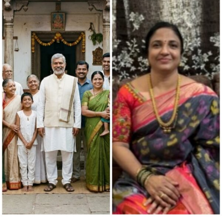
ಮಗುವಿಗೆ….ಹೊರೆಯಾಗದಿರಲಿ
ಭ್ರಾತೃತ್ವ”ವೀಣಾ
ಹೇಮಂತ್
ಗೌಡ
ಪಾಟೀಲ್