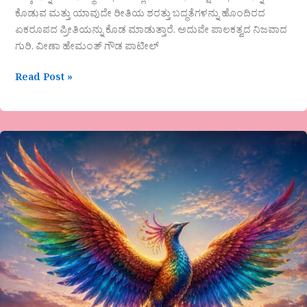
ಕೊಡುವ ಮತ್ತು ಯಾವುದೇ ರೀತಿಯ ಶರತ್ತು ಬದ್ಧತೆಗಳನ್ನು ಹೊಂದಿರದ
ಏಕರೂಪದ ಪ್ರೀತಿಯನ್ನು ಕೊಡ ಮಾಡುತ್ತಾರೆ. ಅದುವೇ ಪಾಲಕತ್ವದ ನಿಜವಾದ
ಗುರಿ. ವೀಣಾ ಹೇಮಂತ್ ಗೌಡ ಪಾಟೀಲ್
Read Post »
ಜಯಂತಿ
ಕೆ
ವೈ
ಅವರ
ಕವಿತೆ
“ಸಾವಿನ
ಮನೆ
ಸೇರುವ
ಸತ್ಯ”