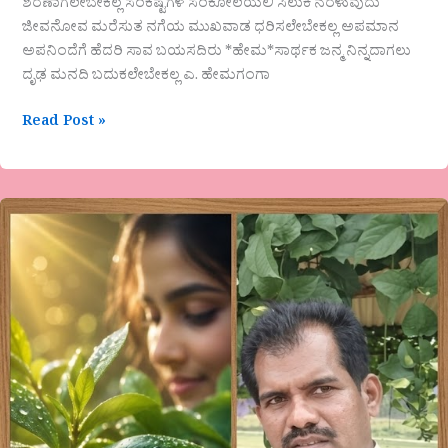
ಶರಣಾಗಲೇಬೇಕಲ್ಲ ಸಂಕಷ್ಟಗಳ ಸಂಕೋಲೆಯಲಿ ಸಿಲುಕಿ ನರಳುವುದು
ಜೀವನೋವ ಮರೆಸುತ ನಗೆಯ ಮುಖವಾಡ ಧರಿಸಲೇಬೇಕಲ್ಲ ಅಪಮಾನ
ಅಪನಿಂದೆಗೆ ಹೆದರಿ ಸಾವ ಬಯಸದಿರು *ಹೇಮ*ಸಾರ್ಥಕ ಜನ್ಮ ನಿನ್ನದಾಗಲು
ದೃಢ ಮನದಿ ಬದುಕಲೇಬೇಕಲ್ಲ ಎ. ಹೇಮಗಂಗಾ
Read Post »
ನಾಗರಾಜ
ಬಿ
ನಾಯ್ಕ
ಅವರ
ಕವಿತೆ
“ಮುಖಪುಟ”