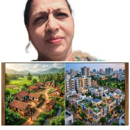
ಹಾಡು-
ಪಟ್ಟಣದ
ಪಾಡು
ನಮ್ಮೂರ
ನಮಗ
ಪಾಡು”
ಶ್ರೀದೇವಿ.
ಮ.ಗುಮ್ಮಗೋಳ