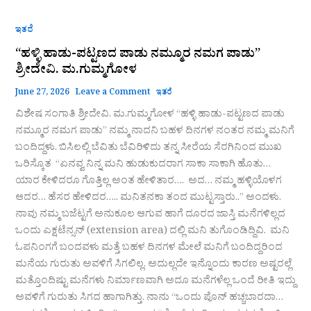
ಇತರೆ
“ಹಳ್ಳಿ ಹಾಡು-ಪಟ್ಟಣದ ಪಾಡು ನಮ್ಮೂರ ನಮಗ ಪಾಡು”
ಶ್ರೀದೇವಿ. ಮ.ಗುಮ್ಮಗೋಳ
June 27, 2026
Leave a Comment
ಇತರೆ
ವಿಶೇಷ ಸಂಗಾತಿ ಶ್ರೀದೇವಿ. ಮ.ಗುಮ್ಮಗೋಳ “ಹಳ್ಳಿ ಹಾಡು-ಪಟ್ಟಣದ ಪಾಡು
ನಮ್ಮೂರ ನಮಗ ಪಾಡು” ನಮ್ಮ ನಾದನಿ ಬಹಳ ದಿನಗಳ ನಂತರ ನಮ್ಮ ಮನಿಗೆ
ಬಂದಿದ್ದಳು. ಬಿಸಿಲಲ್ಲಿ ಬೆವಿತು ಬೆವಿರಿಳಿದು ತನ್ನ ಸೀರೆಯ ಸೆರಗಿನಿಂದ ಮುಖ
ಒರಿಸ್ಕೊತ “ಏನವ್ವ ನಿನ್ನ ಮನಿ ಹುಡುಕುದರಾಗ ಸಾಕಾ ಸಾಕಾಗಿ ಹೊತು…
ಯಾರ ಕೇಳಿದರೂ ಗೊತ್ತಿಲ್ಲ ಅಂತ ಹೇಳಿತಾರ…. ಅದ… ನಮ್ಮ ಹಳ್ಳಿಯೊಳಗ
ಆದರ… ಹೆಸರ ಹೇಳಿದರ….. ಮನಿತನಕಾ ತಂದ ಮುಟ್ಟಸ್ತಾರು..” ಅಂದಳು.
ನಾವು ನಮ್ಮ ಬಜೆಟ್ಟಗೆ ಅನುಕೂಲ ಆಗುವ ಹಾಗೆ ದೂರದ ಜಾಸ್ತಿ ಮನೆಗಳಿಲ್ಲದ
ಒಂದು ಎಕ್ಷಟೆನ್ಸನ್ (extension area) ದಲ್ಲಿ ಮನಿ ತುಗೊಂಡಿದ್ದಿವಿ. ಮನಿ
ಓಪನಿಂಗಗೆ ಬಂದವಳು ಮತ್ತೆ ಬಹಳ ದಿನಗಳ ಮೇಲೆ ಮನಿಗೆ ಬಂದಿದ್ದರಿಂದ
ಮನೆಯ ಗುರುತು ಅವಳಿಗೆ ಸಿಗಲಿಲ್ಲ. ಅದುಲ್ಲದೇ ಇನ್ನೊಂದು ಕಾರಣ ಅಷ್ಟರಲ್ಲೆ
ಮತ್ತೊಂದಿಷ್ಟು ಮನೆಗಳು ನಿರ್ಮಾಣವಾಗಿ ಅದೂ ಮನೆಗಳೆಲ್ಲ ಒಂದೆ ರೀತಿ ಇದ್ದು
ಅವಳಿಗೆ ಗುರುತು ಸಿಗದ‌ ಹಾಗಾಗಿತ್ತು. ನಾನು “ಒಂದು ಪೊನ್ ಹಚ್ಚಬಾರದಾ…