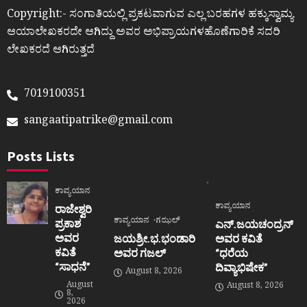
Copyright:- ಸಂಗಾತಿಯಲ್ಲಿ ಪ್ರಕಟವಾಗುವ ಎಲ್ಲ ಬರಹಗಳ ಹಕ್ಕುಸ್ವಾಮ್ಯ
ಆಯಾಲೇಖಕರದೇ ಆಗಿದ್ದು ಅವರ ಅಭಿಪ್ರಾಯಗಳಹೊಣೆಗಾರಿಕೆ ಸದರಿ
ಲೇಖಕರದೆ ಆಗಿರುತ್ತದೆ
7019100351
sangaatipatrike@gmail.com
Posts Lists
ಕಾವ್ಯಯಾನ
ಕಾವ್ಯಯಾನ
ರಾಜೇಶ್ವರಿ
ಕಾವ್ಯಯಾನ
ಗಝಲ್
ಪ್ರಕಾಶ
ಎನ್.ಜಯಚಂದ್ರನ್
ಅವರ
ಜಯಶ್ರೀ.ಭ.ಭಂಡಾರಿ
ಅವರ ಕವಿತೆ
ಕವಿತೆ
ಅವರ ಗಜಲ್
“ಧರೆಯ
“ಸಾಧನೆ”
ದಿವ್ಯಾಭಿಷೇಕ”
August 8, 2026
August
August 8, 2026
8,
2026