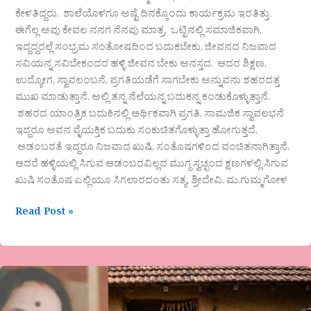
ಕೇಳತಿದ್ದರು. ಶಾಲೆಯೊಳಗೂ ಅಷ್ಟೆ ದಿನಕ್ಕೊಂದು ಕಾರ್ಯಕ್ರಮ ಇರತಿತ್ತು.
ಈಗೆಲ್ಲ ಅವು ಕೇವಲ ನನಗ ನೆನಪು ಮಾತ್ರ. ಒಟ್ಟಿನಲ್ಲಿ ಸಮಾಜಿಕವಾಗಿ,
ಇದ್ದದ್ದರಲ್ಲೆ ಸಂಭ್ರಮ ಸಂತೋಷದಿಂದ ಬದುಕಬೇಕು,‌‌ ಜೀವನದ ನಿಜವಾದ
ಸವಿಯನ್ನ ಸವಿಬೇಕಂದರ ಹಳ್ಳಿ ಜೀವನ ಬೇಕು ಅನಸ್ತದ. ಆದರ ಶಿಕ್ಷಣ,
ಉದ್ಯೋಗ, ಸ್ವಾವಲಂಬನೆ, ಪ್ರಗತಿಯಡೆಗೆ‌‌ ಸಾಗಬೇಕು ಅನ್ನುವನು ಶಹರದತ್ತ
ಮುಖ ಮಾಡುತ್ತಾನೆ. ಅಲ್ಲಿ ತನ್ನ ನೆಲೆಯನ್ನ ಬದುಕನ್ನ ಕಂಡುಕೊಳ್ಳುತ್ತಾನೆ.
ಶಹರದ ಯಾಂತ್ರಿಕ ಬದುಕಿನಲ್ಲಿ ಆರ್ಥಿಕವಾಗಿ ಪ್ರಗತಿ, ಸಾಮಜಿಕ ಸ್ವಾವಲಭನೆ
ಇದ್ದರೂ ಅವನ ವೈಯಕ್ತಿಕ ಬದುಕು ಸಂಕುಚಿತಗೊಳ್ಳುತ್ತಾ ಹೋಗುತ್ತದೆ.
ಆಡಂಬರತೆ ಇದ್ದರೂ ನಿಜವಾದ ಖುಷಿ, ಸಂತೊಷಗಳಿಂದ ವಂಚಿತನಾಗಿತ್ತಾನೆ.
ಆದರೆ ಹಳ್ಳಿಯಲ್ಲಿ ಸಿಗುವ ಆಡಂಬರವಿಲ್ಲದ ಮುಗ್ಧ ಸ್ವಚ್ಛಂದ ಕ್ಷಣಗಳಲ್ಲಿ ಸಿಗುವ
ಖುಷಿ ಸಂತೊಷ ಎಲ್ಲಿಯೂ ಸಿಗಲಾರದಂತು ಸತ್ಯ. ಶ್ರೀದೇವಿ. ಮ.ಗುಮ್ಮಗೋಳ
Read Post »
ಎ.ಹೇಮಗಂಗಾ
ಅವರ
ಹೊಸ