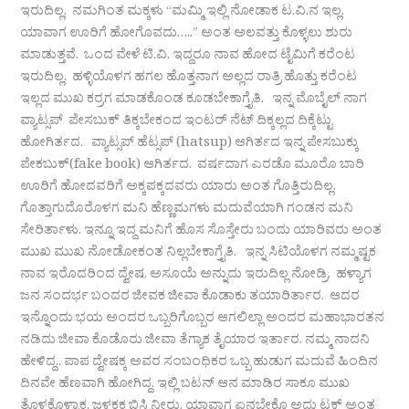
ಇರುದಿಲ್ಲ. ನಮಗಿಂತ ಮಕ್ಕಳು “ಮಮ್ಮಿ ಇಲ್ಲಿ ನೋಡಾಕ ಟ.ವಿ.ನ ಇಲ್ಲ.
ಯಾವಾಗ ಊರಿಗೆ ಹೋಗೊವದು…..” ಅಂತ ಅಲವತ್ತು ಕೊಳ್ಳಲು ಶುರು
ಮಾಡುತ್ತವೆ. ಒಂದ ವೇಳೆ ಟಿ.ವಿ. ಇದ್ದರೂ ನಾವ ಹೋದ ಟೈಮಿಗೆ ಕರೆಂಟ
ಇರುದಿಲ್ಲ. ಹಳ್ಳಿಯೊಳಗ ಹಗಲ ಹೊತ್ತನಾಗ ಅಲ್ಲದ ರಾತ್ರಿ ಹೊತ್ತು ಕರೆಂಟ
ಇಲ್ಲದ ಮುಖ ಕರ್ರಗ ಮಾಡಕೊಂಡ‌ ಕೂಡಬೇಕಾಗ್ತೈತಿ. ಇನ್ನ ಮೊಬೈಲ್ ನಾಗ
ವ್ಯಾಟ್ಸಪ್ ಪೇಸಬುಕ್ ತಿಕ್ಕಬೇಕಂದ ಇಂಟರ್ ನೆಟ್ ದಿಕ್ಕಲ್ಲದ ದಿಕ್ಕೆಟ್ಟು
ಹೋಗಿರ್ತದ. ವ್ಯಾಟ್ಸಪ್ ಹೆಟ್ಸಪ್ (hatsup) ಆಗಿರ್ತದ ಇನ್ನ ಪೇಸಬುಕ್ಕು
ಪೇಕಬುಕ್(fake book) ಆಗಿರ್ತದ. ವರ್ಷದಾಗ ಎರಡೊ ಮೂರೊ ಬಾರಿ
ಊರಿಗೆ ಹೋದವರಿಗೆ ಅಕ್ಕಪಕ್ಕದವರು ಯಾರು ಅಂತ ಗೊತ್ತಿರುದಿಲ್ಲ.
ಗೊತ್ತಾಗುದೊರೊಳಗ ಮನಿ ಹೆಣ್ಣಮಗಳು ಮದುವೆಯಾಗಿ ಗಂಡನ ಮನಿ
ಸೇರಿರ್ತಾಳು. ಇನ್ನೂ ಇದ್ದ ಮನಿಗೆ ಹೊಸ ಸೊಸ್ತೇರು ಬಂದು ಯಾರಿವರು ಅಂತ
ಮುಖ ಮುಖ ನೋಡೋಕಂತ ನಿಲ್ಲಬೇಕಾಗ್ತೈತಿ. ಇನ್ನ ಸಿಟಿಯೊಳಗ ನಮ್ಮಷ್ಟಕ
ನಾವ ಇರೊದರಿಂದ ದ್ವೇಷ, ಅಸೂಯೆ ಅನ್ನುದು ಇರುದಿಲ್ಲ ನೋಡ್ರಿ. ಹಳ್ಯಾಗ
ಜನ ಸಂದರ್ಭ ಬಂದರ ಜೀವಕ ಜೀವಾ ಕೊಡಾಕು ತಯಾರಿರ್ತಾರ. ಆದರ
ಇನ್ನೊಂದು ಭಯ ಅಂದರ ಒಬ್ಬರಿಗೊಬ್ಬರ ಆಗಲಿಲ್ಲಾ ಅಂದರ ಮಹಾಭಾರತನ
ನಡಿದು ಜೀವಾ ಕೊಡೊರು ಜೀವಾ ತೆಗ್ಯಾಕ ತೈಯಾರ ಇರ್ತಾರ. ನಮ್ಮ ನಾದನಿ
ಹೇಳಿದ್ದ.. ಪಾಪ ದ್ವೇಷಕ್ಕ ಅವರ ಸಂಬಂಧಿಕರ ಒಬ್ಬ ಹುಡುಗ ಮದುವೆ ಹಿಂದಿನ
ದಿನವೇ ಹೆಣವಾಗಿ ಹೋಗಿದ್ದ. ಇಲ್ಲಿ ಬಟನ್ ಆನ ಮಾಡಿರ ಸಾಕೂ ಮುಖ
ತೊಳಕೊಳ್ಳಾಕ, ಜಳಕಕ ಬಿಸಿ ನೀರು. ಯಾವಾಗ ಏನಬೇಕೊ ಅದು ಟಕ್ ಅಂತ