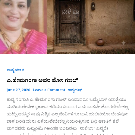
ಗಜಲ್
ಕಾವ್ಯಯಾನ
ಎ.ಹೇಮಗಂಗಾ ಅವರ ಹೊಸ ಗಜಲ್
June 27, 2026
Leave a Comment
ಕಾವ್ಯಯಾನ
ಕಾವ್ಯ ಸಂಗಾತಿ ಎ.ಹೇಮಗಂಗಾ ಗಜಲ್ ಎಂದಾದರೂ ಒಮ್ಮೆ ಬಾಳ ಯಾತ್ರೆಯು
ಮುಗಿಯಲೇಬೇಕಲ್ಲಕಾಲನ ಕರೆ‌ಯು ಬಂದಾಗ ಎದುರಾಡದೇ ಹೋಗಲೇಬೇಕಲ್ಲ
ಹುಟ್ಟು ಆಕಸ್ಮಿಕ ಸಾವು ನಿಶ್ಚಿತ ಎಲ್ಲ ಜೀವಿಗಳಿಗೂ ಬುವಿಯಲಿಬೇಕೋ ಬೇಡವೋ
ಬಾಳ ಬಂಡಿಯನು ಎಳೆಯಲೇಬೇಕಲ್ಲ ನಿಯಂತ್ರಿಸುವ ವಿಧಿ ಆಣತಿಗೆ ತಲೆ
ಬಾಗದವರು ಎಲ್ಲುಂಟು ?ಅಂತಕ ಬಂದಿರಲು ‘ ನಾಳೆ ಬಾ ‘ ಎನ್ನದೇ