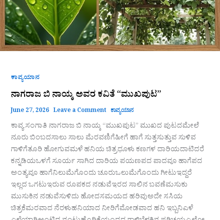
ಕಾವ್ಯಯಾನ
ನಾಗರಾಜ ಬಿ ನಾಯ್ಕ ಅವರ ಕವಿತೆ “ಮುಖಪುಟ”
June 27, 2026
Leave a Comment
ಕಾವ್ಯಯಾನ
ಕಾವ್ಯ ಸಂಗಾತಿ ನಾಗರಾಜ ಬಿ ನಾಯ್ಕ “ಮುಖಪುಟ” ಮುಖದ ಪುಟದಮೇಲೆ
ನೂರು ಬಿಂಬದಸಾಲು ಸಾಲು ಮೆರವಣಿಗೆಹೀಗೆ ಹಾಗೆ ಸುತ್ತಸುತ್ತುವ ಸುಳಿವ
ಗಾಳಿಗೆತೂರಿ ಹೋಗುವಮಳೆ ಹನಿಯ ಚಿತ್ರಧೂಳು ಕಣಗಳ ದಾರಿಯದಾಟಿದರೆ
ಕನ್ನಡಿಯಒಳಗೆ ಸೂರ್ಯ ಸಾಗಿದ ದಾರಿಯ ಪಯಣಪದ ಪಾದವೂ ಹಾಗೆಪದ
ಅಂತ್ಯವೂ ಹಾಗೆನಿಲುಮೆಗೊಂದು ಚೂರುಒಲುಮೆಗೊಂದು ಗೀಟುಇದ್ದರೆ
ಇಲ್ಲದ ಒಗಟುಇರುವ ರೂಪಕದ ನಡುವೆಇರದ ಸಾಲಿನ ಬವಣೆಮಸುಕು
ಮುಸುಕಿನ ನಡುವೆಸುಳಿದು ಹೋದಸಮಯದ ಹರಿವುಅದೇ ಸಸಿಯ
ಚಿತ್ರಕೆಮರವಾದ ನೆರಳುಹನಿಯಾದ ನೀರಿಗೆಮೋಡವಾದ ಹನಿ ಇಬ್ಬನಿಎಳೆ