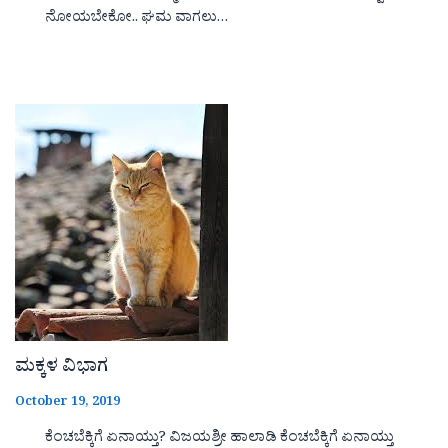
ನೋಯಬೇಕೋ.. ಘಮ ವಾಗಲು…
ಮಕ್ಕಳ ವಿಭಾಗ
October 19, 2019
ಕೆಂಚಬೆಕ್ಕಿಗೆ ಏನಾಯ್ತು? ವಿಜಯಶ್ರೀ ಹಾಲಾಡಿ ಕೆಂಚಬೆಕ್ಕಿಗೆ ಏನಾಯ್ತು