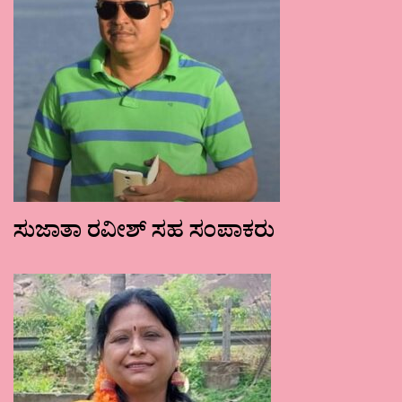
ಸುಜಾತಾ ರವೀಶ್ ಸಹ ಸಂಪಾಕರು