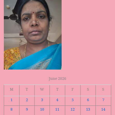
June 2026
M
T
W
T
F
S
S
1
2
3
4
5
6
7
8
9
10
11
12
13
14