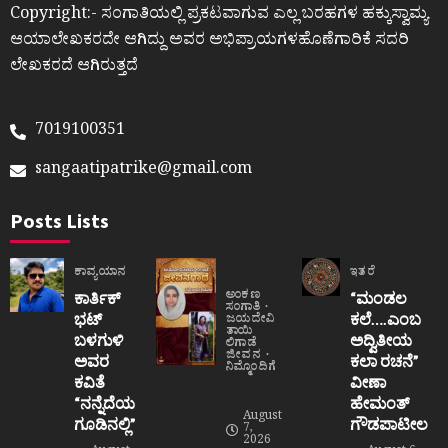
Copyright:- ಸಂಗಾತಿಯಲ್ಲಿ ಪ್ರಕಟವಾಗುವ ಎಲ್ಲ ಬರಹಗಳ ಹಕ್ಕುಸ್ವಾಮ್ಯ
ಆಯಾಲೇಖಕರದೇ ಆಗಿದ್ದು ಅವರ ಅಭಿಪ್ರಾಯಗಳಹೊಣೆಗಾರಿಕೆ ಸದರಿ
ಲೇಖಕರದೆ ಆಗಿರುತ್ತದೆ
7019100351
sangaatipatrike@gmail.com
Posts Lists
ಕಾವ್ಯಯಾನ
ಇತರೆ
ಅಂಕಣ
ಕಾರ್ತಿಕ್
“ಮಂಡಲ
ಸಂಗಾತಿ
ಭಟ್
ಕಲೆ….ಎಂಬ
ಜಯದೇವಿ
ತಾಯಿ
ಬಳಗುಳಿ
ಅದ್ವಿತೀಯ
ಲಿಗಾಡೆ
ಜೀವನ
ಅವರ
ಕಲಾ ರಚನೆ”‌
ನಿಮ್ಮೊಂದಿಗೆ
ಕವಿತೆ
ವೀಣಾ
“ನನ್ನೆದೆಯ
ಹೇಮಂತ್‌
August
ಗೂಡಿನಲ್ಲಿ”
ಗೌಡಪಾಟೀಲ
7,
2026