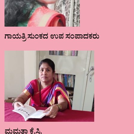
ಗಾಯತ್ರಿ ಸುಂಕದ ಉಪ ಸಂಪಾದಕರು
ಮಮತಾ ಕೆ.ಸಿ.