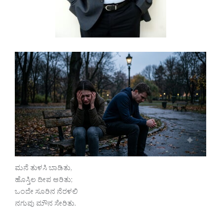
ಮನೆ ತುಳಸಿ ಬಾಡಿತು,
ಹೊಸ್ತಿಲ ದೀಪ ಆರಿತು;
ಒಂದೇ ಸೂರಿನ ನೆರಳಲಿ
ನಗುವು ಮೌನ ಸೇರಿತು.