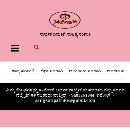
ಸಾರ್ಥಕ ಬದುಕಿಗೆ ಸಾಹಿತ್ಯ ಸಂಗಾತಿ
Menu
ಕಾವ್ಯ ಸಂಗಾತಿ
ಕಥಾ ಸಂಗಾತಿ
ಅನುವಾದ ಸಂಗಾತಿ
ಅಂಕಣ ಸಂಗಾ
ನಿಮ್ಮ ಲೇಖನಗಳನ್ನು ಇ-ಮೇಲ್ ಅಥವಾ ವಾಟ್ಸಪ್ ಮುಖಾಂತರ ನಮ್ಮ ಸಂಗತಿ
ವೆಬ್ಸೈಟ್ ಕಳಿಸಬಹುದು ವಾಟ್ಸಪ್‌ :- 9483261944, ಇಮೇಲ್ :-
sangaatipatrike@gmail.com