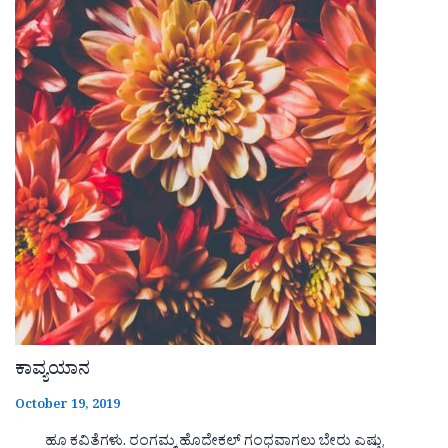
ಕಾವ್ಯಯಾನ
October 19, 2019
ಹೂ ಕವಿತೆಗಳು. ರಂಗಮ್ಮ ಹೊದೇಕಲ್ ಗಂಧವಾಗಲು ಬೇರು ಎಷ್ಟು