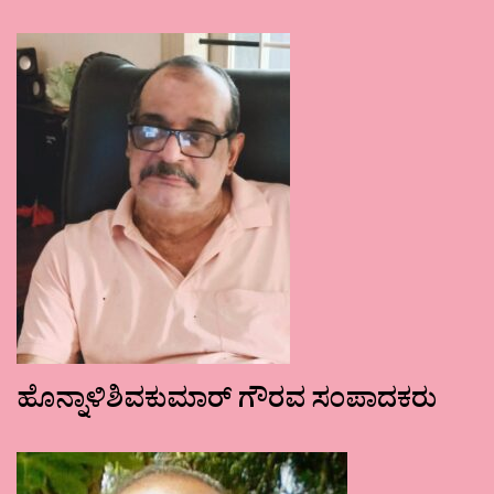
ಹೊನ್ನಾಳಿಶಿವಕುಮಾರ್ ಗೌರವ ಸಂಪಾದಕರು