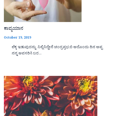
ಕಾವ್ಯಯಾನ
October 19, 2019
ಲೆಕ್ಕ ಇಡುವುದನ್ನು ನಿಲ್ಲಿಸಿದ್ದೇನೆ ಚಂದ್ರಪ್ರಭ.ಬಿ ಅದೊಂದು ದಿನ ಅಪ್ಪ
ನನ್ನ ಅವಸರಿಸಿ ಬರ…