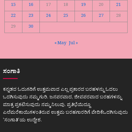
15
16
17
18
19
20
21
22
23
24
25
26
27
28
29
30
« May
Jul »
ಸಂಗಾತಿ
ಕನ್ನಡದ ಓದುಗರಿಗೆ ಉತ್ತಮವಾದ ಎಲ್ಲ ಪ್ರಕಾರದ ಬರಹಳನ್ನು ಓದಲು
ಒದಗಿಸುವುದು ನಮ್ಮ ಗುರಿ. ಜನಪರವಾದ, ಜೀವಪರವಾದ ಬರಹಗಳನ್ನು
ಮಾತ್ರ ಪ್ರಕಟಿಸುವುದು ನಮ್ಮ ನಿಲುವು. ಪ್ರತಿಭೆಯಿದ್ದೂ
ಎಲೆಮರೆಕಾಯಿಗಳಂತಿರುವ ಉತ್ತಮ ಬರಹಗಾರರಿಗೆ ವೇದಿಕೆಒದಗಿಸುವುದು
ʼಸಂಗಾತಿʼಯ ಉದ್ದೇಶ.