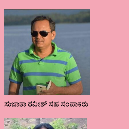
ಸುಜಾತಾ ರವೀಶ್ ಸಹ ಸಂಪಾಕರು