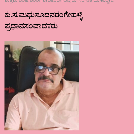
ಉತ್ತಮ ಬರಹಗಾರರಿಗೆ ವೇದಿಕೆಒದಗಿಸುವುದು ʼಸಂಗಾತಿʼಯ ಉದ್ದೇಶ.
ಕು.ಸ.ಮಧುಸೂದನರಂಗೇಹಳ್ಳಿ
ಪ್ರಧಾನಸಂಪಾದಕರು