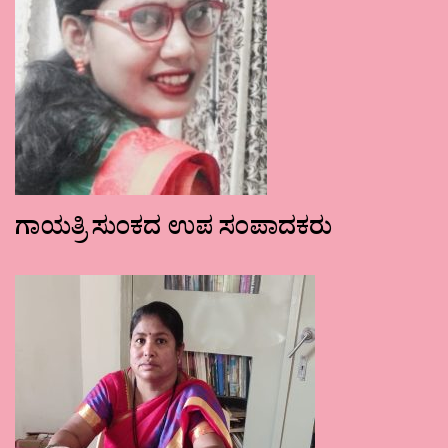
ಗಾಯತ್ರಿ ಸುಂಕದ ಉಪ ಸಂಪಾದಕರು