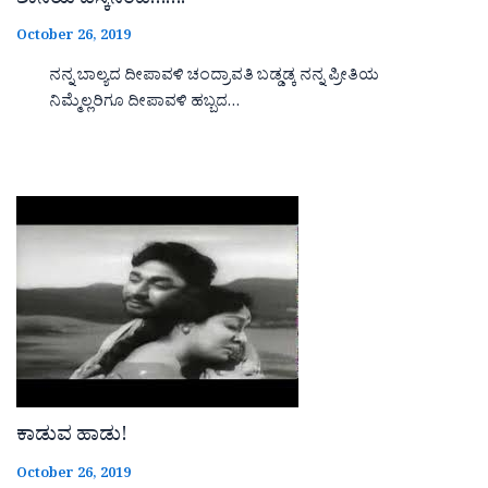
ಶಾನಿಯ ಡೆಸ್ಕಿನಿಂದ…….
October 26, 2019
ನನ್ನ ಬಾಲ್ಯದ ದೀಪಾವಳಿ ಚಂದ್ರಾವತಿ ಬಡ್ಡಡ್ಕ ನನ್ನ ಪ್ರೀತಿಯ
ನಿಮ್ಮೆಲ್ಲರಿಗೂ ದೀಪಾವಳಿ ಹಬ್ಬದ…
ಕಾಡುವ ಹಾಡು!
October 26, 2019