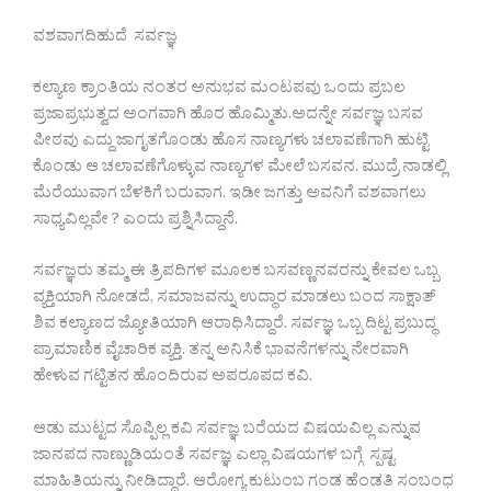
ವಶವಾಗದಿಹುದೆ ಸರ್ವಜ್ಞ
ಕಲ್ಯಾಣ ಕ್ರಾಂತಿಯ ನಂತರ ಅನುಭವ ಮಂಟಪವು ಒಂದು ಪ್ರಬಲ
ಪ್ರಜಾಪ್ರಭುತ್ವದ ಅಂಗವಾಗಿ ಹೊರ ಹೊಮ್ಮಿತು.ಅದನ್ನೇ ಸರ್ವಜ್ಞ ಬಸವ
ಪೀಠವು ಎದ್ದು ಜಾಗೃತಗೊಂಡು ಹೊಸ ನಾಣ್ಯಗಳು ಚಲಾವಣೆಗಾಗಿ ಹುಟ್ಟಿ
ಕೊಂಡು ಆ ಚಲಾವಣೆಗೊಳ್ಳುವ ನಾಣ್ಯಗಳ ಮೇಲೆ ಬಸವನ. ಮುದ್ರೆ ನಾಡಲ್ಲಿ
ಮೆರೆಯುವಾಗ ಬೆಳಕಿಗೆ ಬರುವಾಗ. ಇಡೀ ಜಗತ್ತು ಅವನಿಗೆ ವಶವಾಗಲು
ಸಾಧ್ಯವಿಲ್ಲವೇ ? ಎಂದು ಪ್ರಶ್ನಿಸಿದ್ದಾನೆ.
ಸರ್ವಜ್ಞರು ತಮ್ಮ ಈ ತ್ರಿಪದಿಗಳ ಮೂಲಕ ಬಸವಣ್ಣನವರನ್ನು ಕೇವಲ ಒಬ್ಬ
ವ್ಯಕ್ತಿಯಾಗಿ ನೋಡದೆ, ಸಮಾಜವನ್ನು ಉದ್ಧಾರ ಮಾಡಲು ಬಂದ ಸಾಕ್ಷಾತ್
ಶಿವ ಕಲ್ಯಾಣದ ಜ್ಯೋತಿಯಾಗಿ ಆರಾಧಿಸಿದ್ದಾರೆ. ಸರ್ವಜ್ಞ ಒಬ್ಬ ದಿಟ್ಟ ಪ್ರಬುದ್ಧ
ಪ್ರಾಮಾಣಿಕ ವೈಚಾರಿಕ ವ್ಯಕ್ತಿ. ತನ್ನ ಅನಿಸಿಕೆ ಭಾವನೆಗಳನ್ನು ನೇರವಾಗಿ
ಹೇಳುವ ಗಟ್ಟಿತನ ಹೊಂದಿರುವ ಅಪರೂಪದ ಕವಿ.
ಆಡು ಮುಟ್ಟದ ಸೊಪ್ಪಿಲ್ಲ ಕವಿ ಸರ್ವಜ್ಞ ಬರೆಯದ ವಿಷಯವಿಲ್ಲ ಎನ್ನುವ
ಜಾನಪದ ನಾಣ್ಣುಡಿಯಂತೆ ಸರ್ವಜ್ಞ ಎಲ್ಲಾ ವಿಷಯಗಳ ಬಗ್ಗೆ ಸ್ಪಷ್ಟ
ಮಾಹಿತಿಯನ್ನು ನೀಡಿದ್ದಾರೆ. ಆರೋಗ್ಯ ಕುಟುಂಬ ಗಂಡ ಹೆಂಡತಿ ಸಂಬಂಧ