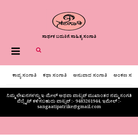
ಸಾರ್ಥಕ ಬದುಕಿಗೆ ಸಾಹಿತ್ಯ ಸಂಗಾತಿ
Menu
ಕಾವ್ಯ ಸಂಗಾತಿ
ಕಥಾ ಸಂಗಾತಿ
ಅನುವಾದ ಸಂಗಾತಿ
ಅಂಕಣ ಸಂಗಾ
ನಿಮ್ಮ ಲೇಖನಗಳನ್ನು ಇ-ಮೇಲ್ ಅಥವಾ ವಾಟ್ಸಪ್ ಮುಖಾಂತರ ನಮ್ಮ ಸಂಗತಿ
ವೆಬ್ಸೈಟ್ ಕಳಿಸಬಹುದು ವಾಟ್ಸಪ್‌ :- 9483261944, ಇಮೇಲ್ :-
sangaatipatrike@gmail.com