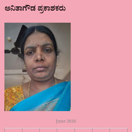
ಅನಿತಾಗೌಡ ಪ್ರಕಾಶಕರು
June 2026