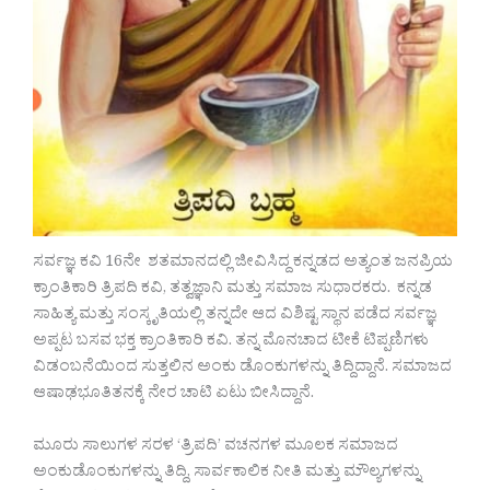
ಸರ್ವಜ್ಞ ಕವಿ 16ನೇ ಶತಮಾನದಲ್ಲಿ ಜೀವಿಸಿದ್ದ ಕನ್ನಡದ ಅತ್ಯಂತ ಜನಪ್ರಿಯ
ಕ್ರಾಂತಿಕಾರಿ ತ್ರಿಪದಿ ಕವಿ, ತತ್ವಜ್ಞಾನಿ ಮತ್ತು ಸಮಾಜ ಸುಧಾರಕರು. ಕನ್ನಡ
ಸಾಹಿತ್ಯ ಮತ್ತು ಸಂಸ್ಕೃತಿಯಲ್ಲಿ ತನ್ನದೇ ಆದ ವಿಶಿಷ್ಟ ಸ್ಥಾನ ಪಡೆದ ಸರ್ವಜ್ಞ
ಅಪ್ಪಟ ಬಸವ ಭಕ್ತ ಕ್ರಾಂತಿಕಾರಿ ಕವಿ. ತನ್ನ ಮೊನಚಾದ ಟೀಕೆ ಟಿಪ್ಪಣಿಗಳು
ವಿಡಂಬನೆಯಿಂದ ಸುತ್ತಲಿನ ಅಂಕು ಡೊಂಕುಗಳನ್ನು ತಿದ್ದಿದ್ದಾನೆ. ಸಮಾಜದ
ಆಷಾಢಭೂತಿತನಕ್ಕೆ ನೇರ ಚಾಟಿ ಏಟು ಬೀಸಿದ್ದಾನೆ.
ಮೂರು ಸಾಲುಗಳ ಸರಳ ‘ತ್ರಿಪದಿ’ ವಚನಗಳ ಮೂಲಕ ಸಮಾಜದ
ಅಂಕುಡೊಂಕುಗಳನ್ನು ತಿದ್ದಿ, ಸಾರ್ವಕಾಲಿಕ ನೀತಿ ಮತ್ತು ಮೌಲ್ಯಗಳನ್ನು