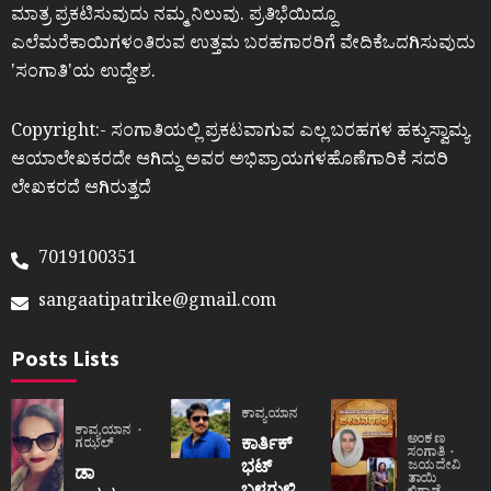
ಮಾತ್ರ ಪ್ರಕಟಿಸುವುದು ನಮ್ಮ ನಿಲುವು. ಪ್ರತಿಭೆಯಿದ್ದೂ
ಎಲೆಮರೆಕಾಯಿಗಳಂತಿರುವ ಉತ್ತಮ ಬರಹಗಾರರಿಗೆ ವೇದಿಕೆಒದಗಿಸುವುದು
ʼಸಂಗಾತಿʼಯ ಉದ್ದೇಶ.
Copyright:- ಸಂಗಾತಿಯಲ್ಲಿ ಪ್ರಕಟವಾಗುವ ಎಲ್ಲ ಬರಹಗಳ ಹಕ್ಕುಸ್ವಾಮ್ಯ
ಆಯಾಲೇಖಕರದೇ ಆಗಿದ್ದು ಅವರ ಅಭಿಪ್ರಾಯಗಳಹೊಣೆಗಾರಿಕೆ ಸದರಿ
ಲೇಖಕರದೆ ಆಗಿರುತ್ತದೆ
7019100351
sangaatipatrike@gmail.com
Posts Lists
ಕಾವ್ಯಯಾನ
ಕಾವ್ಯಯಾನ
ಅಂಕಣ
ಕಾರ್ತಿಕ್
ಗಝಲ್
ಸಂಗಾತಿ
ಭಟ್
ಜಯದೇವಿ
ಡಾ
ತಾಯಿ
ಬಳಗುಳಿ