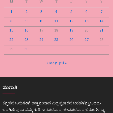
M
T
W
T
F
S
S
1
2
3
4
5
6
7
8
9
10
11
12
13
14
15
16
17
18
19
20
21
22
23
24
25
26
27
28
29
30
« May
Jul »
ಸಂಗಾತಿ
ಕನ್ನಡದ ಓದುಗರಿಗೆ ಉತ್ತಮವಾದ ಎಲ್ಲ ಪ್ರಕಾರದ ಬರಹಳನ್ನು ಓದಲು
ಒದಗಿಸುವುದು ನಮ್ಮ ಗುರಿ. ಜನಪರವಾದ, ಜೀವಪರವಾದ ಬರಹಗಳನ್ನು