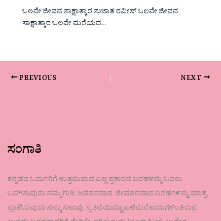
ಒಲವೇ ಜೀವನ ಸಾಕ್ಷಾತ್ಕಾರ ಸುಜಾತ ರವೀಶ್ ಒಲವೇ ಜೀವನ
ಸಾಕ್ಷಾತ್ಕಾರ ಒಲವೇ ಮರೆಯದ…
PREVIOUS
NEXT
ಸಂಗಾತಿ
ಕನ್ನಡದ ಓದುಗರಿಗೆ ಉತ್ತಮವಾದ ಎಲ್ಲ ಪ್ರಕಾರದ ಬರಹಳನ್ನು ಓದಲು
ಒದಗಿಸುವುದು ನಮ್ಮ ಗುರಿ. ಜನಪರವಾದ, ಜೀವಪರವಾದ ಬರಹಗಳನ್ನು ಮಾತ್ರ
ಪ್ರಕಟಿಸುವುದು ನಮ್ಮ ನಿಲುವು. ಪ್ರತಿಭೆಯಿದ್ದೂ ಎಲೆಮರೆಕಾಯಿಗಳಂತಿರುವ