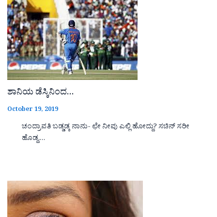
ಶಾನಿಯ ಡೆಸ್ಕಿನಿಂದ…
October 19, 2019
ಚಂದ್ರಾವತಿ ಬಡ್ಡಡ್ಕ ನಾನು- ಛೇ ನೀವು ಎಲ್ಲಿ ಹೋದ್ದು? ಸಚಿನ್ ಸರೀ
ಹೊಡ್ದ,…