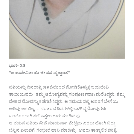
ಭಾಗ- 20
*ಜಯದೇವಿತಾಯಿ ಜೀವನ ವೃತ್ತಾಂತ*
ಪತಿಯನ್ನು ದಿನರಾತ್ರಿ ಕಾಳಜಿಯಿಂದ ನೋಡಿಕೊಳ್ಳುತ್ತ ಜಯದೇವಿ
ತಾಯಿಯವರು ತಮ್ಮ ಆರೋಗ್ಯವನ್ನು ಸಂಪೂರ್ಣವಾಗಿ ಮರೆತಿದ್ದರು. ತಮ್ಮ
ದೇಹದ ನೋವನ್ನು ಕಡೆಗಣಿಸಿದ್ದರು. ಆ ಸಮಯದಲ್ಲಿ ಅವರಿಗೆ ಬೇನೆಯ
ಅರಿವು ಆಗಲಿಲ್ಲ…. ನಂತರದ ದಿನಗಳಲ್ಲಿ ಒಳಗಿದ್ದ ನೋವುಗಳು
ಒಂದೊಂದಾಗಿ ತಲೆ ಎತ್ತಲು ಶುರುಮಾಡಿದವು.
ಆ ನಡುವೆ ಪತಿಯ ಸೇವೆ ಮಾಡುವಾಗ ಮೆಟ್ಟಲು ಏರಲು ಹೋಗಿ ಬಿದ್ದು
ಬೆನ್ನಿನ ಎಲುಬಿಗೆ ಗಂಭೀರ ಹಾನಿ ಮಾಡಿತ್ತು. ಅವರು ತಾತ್ಕಾಲಿಕ ಚಿಕಿತ್ಸೆ