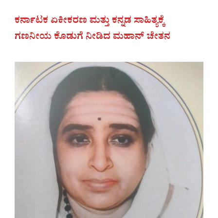
ಕರ್ನಾಟಕ ಏಕೀಕರಣ ಮತ್ತು ಕನ್ನಡ ಸಾಹಿತ್ಯಕ್ಕೆ
ಗಣನೀಯ ಕೊಡುಗೆ ನೀಡಿದ ಮಹಾನ್‌ ಚೇತನ