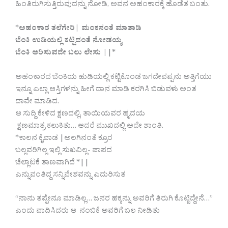
ಹಿಂತಿರುಗಿಸುತ್ತಿರುವುದನ್ನು ನೋಡಿ, ಅವನ ಅಹಂಕಾರಕ್ಕೆ ಹೊಡೆತ ಬಂತು.
*
ಅಹಂಕಾರ ತಲೆಗೇರಿ| ಮಂಕನಂತೆ ಮಾತಾಡಿ
ಬೆಂಕಿ ಉಡಿಯಲ್ಲಿ ಕಟ್ಟಿದಂತೆ ನೋಡಯ್ಯ
ಬೆಂಕಿ ಆರಿಸುವದೇ ಬಲು ಲೇಸು |
|*
ಅಹಂಕಾರದ ಬೆಂಕಿಯ ಹುಡಿಯಲ್ಲಿ ಕಟ್ಟಿಕೊಂಡ ಜಗದೇವಪ್ಪನು ಅತ್ತಿಗೆಯು
ಇನ್ನೂ ಎಲ್ಲಾ ಆಸ್ತಿಗಳನ್ನು ಹೀಗೆ ದಾನ ಮಾಡಿ ಕರಗಿಸಿ ಬಿಡುವಳು ಅಂತ
ದಾವೇ ಮಾಡಿದ.
ಆ ಸುದ್ದಿ ಕೇಳಿದ ಕ್ಷಣದಲ್ಲಿ, ತಾಯಿಯವರ ಹೃದಯ
ಕ್ಷಣಮಾತ್ರ ಕಲುಕಿತು… ಆದರೆ ಮುಖದಲ್ಲಿ ಅದೇ ಶಾಂತಿ.
*ಕಾಲನ ಕೈವಾಡ |ಅಲಗಿನಂತೆ ಕ್ರೂರ
ಬಲ್ಲವರಿಗಿಲ್ಲ ಇಲ್ಲಿ ಸುಖವಿಲ್ಲ- ಪಾಪದ
ಚೆಲ್ಲಾಟಕೆ ತಾಣವಾಗಿದೆ *||
ಎನ್ನುವಂತಿದ್ದ ಸನ್ನಿವೇಶವನ್ನು ಎದುರಿಸುತ
“ನಾನು ತಪ್ಪೇನೂ ಮಾಡಿಲ್ಲ… ಜನರ ಹಕ್ಕನ್ನು ಅವರಿಗೆ ತಿರುಗಿ ಕೊಟ್ಟಿದ್ದೇನೆ…”
ಎಂದು ವಾದಿಸಿದರು ಆ ನಂಬಿಕೆ ಅವರಿಗೆ ಬಲ ನೀಡಿತು