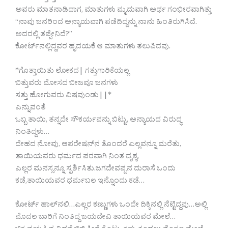
ಅವರು ಮಾತನಾಡಿದಾಗ, ಮಾತುಗಳು ಮೃದುವಾಗಿ ಅರ್ಥ ಗಂಭೀರವಾಗಿತ್ತು
“ನಾವು ಜನರಿಂದ ಅನ್ಯಾಯವಾಗಿ ಪಡೆದಿದ್ದನ್ನು ನಾನು ಹಿಂತಿರುಗಿಸಿದೆ.
ಅದರಲ್ಲಿ ತಪ್ಪೇನಿದೆ?”
ಕೋರ್ಟ್‌ನಲ್ಲಿದ್ದವರ ಹೃದಯಕೆ ಆ ಮಾತುಗಳು ತಲುಪಿದವು.
*ಗೊತ್ತಾಯಿತು ಲೋಕದ| ಗತ್ತುಗಾರಿಕೆಯಲ್ಲ
ಬಿತ್ತುವರು ಮೋಸದ ಬೀಜವೂ ಜನಗಳು
ಸತ್ತು ಹೋಗುವರು ವಿಷವುಂಡು||*
ಎನ್ನುವಂತೆ
ಒಬ್ಬ ತಾಯಿ, ತನ್ನದೇ ಸೌಕರ್ಯವನ್ನು ಬಿಟ್ಟು, ಅನ್ಯಾಯದ ವಿರುದ್ಧ
ನಿಂತಿದ್ದಳು…
ದೇಹದ ನೋವು, ಆಪರೇಷನ್‌ನ ತೊಂದರೆ ಎಲ್ಲವನ್ನೂ ಮರೆತು,
ತಾಯಿಯವರು ಧರ್ಮದ ಪರವಾಗಿ ನಿಂತ ದೃಶ್ಯ,
ಎಲ್ಲರ ಮನಸ್ಸನ್ನೂ ಸ್ಪರ್ಶಿಸಿತು.ಜಗದೇವಪ್ಪನ ದುರಾಸೆ ಒಂದು
ಕಡೆ,ತಾಯಿಯವರ ಧರ್ಮಬಲ ಇನ್ನೊಂದು ಕಡೆ…
ಕೋರ್ಟ್‌ ಹಾಲ್‌ನಲಿ…ಎಲ್ಲರ ಕಣ್ಣುಗಳು ಒಂದೇ ದಿಕ್ಕಿನಲ್ಲಿ ನೆಟ್ಟಿದ್ದವು…ಅಲ್ಲಿ
ಮೊದಲ ಬಾರಿಗೆ ನಿಂತಿದ್ದ ಜಯದೇವಿ ತಾಯಿಯವರ ಮೇಲೆ…