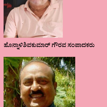
ಹೊನ್ನಾಳಿಶಿವಕುಮಾರ್ ಗೌರವ ಸಂಪಾದಕರು