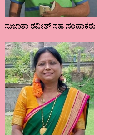
ಸುಜಾತಾ ರವೀಶ್ ಸಹ ಸಂಪಾಕರು