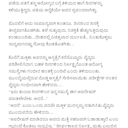
ಪಡೆದು ಪತಿಗೆ ತನ್ನ ಆರೋಗ್ಯದ ಬಗ್ಗೆ ತಿಳಿಯದ ಹಾಗೆ ದಿನಗಳನ್ನು
ಕಳೆಯುತ್ತಿದ್ದರು. ಪತಿಯ ಆರೈಕೆಯೇ ಅವರ ಪ್ರಪಂಚವಾಗಿತ್ತು.
ಮೊದಲಿಗೆ ಅದು ಸಾಮಾನ್ಯವಾಗಿ ಕಂಡರೂ, ದಿನದಿಂದ ದಿನಕ್ಕೆ
ತೀವ್ರವಾಗತೊಡಗಿತು. ತಲೆ ಸುತ್ತುವುದು, ನಿಶಕ್ತತೆ ಹೆಚ್ಚಾಗುತ್ತಿರುವುದು
ಕಂಡುಬಂದಿತು…ದೇಹದಲ್ಲಿ ವಿಚಿತ್ರವಾದ ದುರ್ಬಲತೆ,.. ನಿಂತುಕೊಳ್ಳಲು
ಸಾಧ್ಯವಾಗದಷ್ಟು ನೋವು ಕೊಡತೊಡಗಿತು. ..
ಕೊನೆಗೆ ಮಕ್ಕಳು ಅವರನ್ನು ಆಸ್ಪತ್ರೆಗೆ ಕರೆದೊಯ್ದರು. ವೈದ್ಯರು
ಪರಿಶೀಲಿಸಿದಾಗ, ಬಹಳ ದಿನಗಳಿಂದ ನಿರ್ಲಕ್ಷ್ಯಗೊಂಡ ಆರೋಗ್ಯ
ಸಮಸ್ಯೆಗಳು ಗಂಭೀರ ಹಂತಕ್ಕೆ ಬಂದಿವೆ ಎಂದು ತಿಳಿದುಬಂತು.
ಮುಂಬೈಯಲ್ಲಿರುವ ದೊಡ್ಡ ಆಸ್ಪತ್ರೆಗೆ ಸೇರಿಸಲಾಯಿತು .ಪರೀಕ್ಷೆಗಳ ನಂತರ
ವೈದ್ಯರು ಗಂಭೀರವಾಗಿ ಹೇಳಿದರು…..
“ಇದು ತುಂಬಾ ದಿನಗಳಿಂದ ಇದ್ದ ಸಮಸ್ಯೆ. ಈಗ ಆಪರೇಷನ್
ಮಾಡಲೇಬೇಕು. ಆದರೆ…”
“ಆದರೆ” ಎಂಬ ಒಂದು ಪದವೇ ಮಕ್ಕಳ ಮನಸ್ಸನ್ನು ನಡುಗಿಸಿತು.ವೈದ್ಯರು
ಮುಂದುವರೆದು ಹೇಳಿದರು….
“ಆಪರೇಷನ್ ಮಾಡಿದರೂ ಅವರು ಮತ್ತೆ ಸಹಜವಾಗಿ ಓಡಾಡುತ್ತಾರೆ ಎಂಬ
ಗ್ಯಾರಂಟಿ ಕೊಡಲು ಸಾಧ್ಯವಿಲ್ಲ. ” ದೀರ್ಘಕಾಲದ ನಿರ್ಲಕ್ಷ್ಯ, ಮತ್ತು ಎಲುಬಿನ