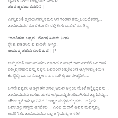
ವೈರಿತನ ಬೆಳೆಸಿ ಎಷ್ಟು ದಿನ- ಬಾಳುವಿ
ಪರರ ಹೃದಯ ಕಮರಿಸಿ ||
ಎನ್ನುವಂತೆ ಹೃದಯವನ್ನು ಕಮರಿಸಿದ ಗಂಡನ ತಮ್ಮ ಜಯದೇವಪ್ಪ….
ತಾಯಿಯವರ ಮೇಲೆ ಕೋರ್ಟಿನಲ್ಲಿ ಕೇಸು ದಾಖಲೆ ಮಾಡಿದ್ದ.
*
ದೂಶಿಸುತ ಅನ್ಯರ |ರೋಷ ಹಿಡಿದು ನೀನು
ದ್ವೇಷ ಮಾಡುವಿ ಏ ಮರಳೇ ಆಸ್ಥಿರ,
ಆಯುಷ್ಯ ಪಡೆದು ಬಂದಿರುವೆ ||*
ಅನ್ನುವಂತೆ ತಾಯಿಯವರು ಮಾಡಿದ ಮಹಾನ್ ಕಾರ್ಯಗಳಲಿ ಒಂದಾದ
ಬಡ್ಡಿ ವ್ಯವಹಾರವನ್ನು ನಿಲ್ಲಿಸಿ, ಜನರಿಂದ ಕಿತ್ತುಕೊಂಡ ಆಸ್ತಿಗಳನ್ನು ತಿರುಗಿ
ಕೊಟ್ಟಿದ್ದೇ ಒಂದು ದೊಡ್ಡ ಅಪರಾಧವಾಗಿತ್ತು ಜಗದೇಪ್ಪನಿಗೆ…..
ಜಗದೇವಪ್ಪನು ಅಣ್ಣನ ಹೆಸರಿನಲ್ಲಿ ಇರುವ ಆಸ್ತಿಯ ಮೇಲೆ ಕಣ್ಣಿಟ್ಟಿದ್ದವನು….
ತಾಯಿಯವರು ಅಸಹಾಯಕರ ಆಸ್ತಿಯನ್ನು ಹಿಂದಿರುಗಿಸುವ ತ್ಯಾಗವನ್ನು….
ದೌರ್ಬಲ್ಯವೆಂದು ಭಾವಿಸಿದ. “ಅಣ್ಣನ ಮಕ್ಕಳು ಚಿಕ್ಕವರು… ಆಸ್ತಿಯ
ಜವಾಬ್ದಾರಿ ನನ್ನದು ಆಗಬೇಕು…” ಎಂಬ ದುರಾಸೆ ಅವನ ಮನಸ್ಸನ್ನು
ಆವರಿಸಿತು. ತಾಯಿಯವರು ಎಲ್ಲ ಆಸ್ತಿಯನ್ನು ಜನರಿಗೆ