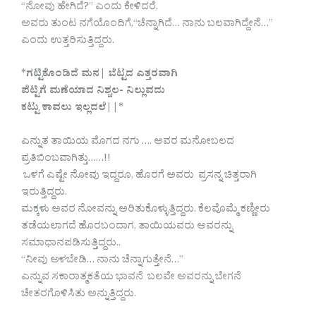
“ನೋವು ಹೇಗಿದೆ?” ಎಂದು ಕೇಳಿದರೆ,
ಅವರು ತುಂಟ ನಗೆಯೊಂದಿಗೆ,“ಚೆನ್ನಾಗಿದೆ… ನಾನು ಬಲವಾಗಿದ್ದೇನೆ…”
ಎಂದು ಉತ್ತರಿಸುತ್ತಿದ್ದರು.
*
ಗಟ್ಟಿಕೊಂಡಿದೆ ಮನ| ಬೆಟ್ಟದ ಎತ್ತರವಾಗಿ
ಪೆಟ್ಟಿಗೆ ಮಣೆಯಾದ ನಿಶ್ಚಲ- ನಿಲ್ಲುವದು
ಕಟ್ಟು ಕಾವಲು ಇಲ್ಲದಲೆ||
*
ಎನ್ನುತ ತಾಯಿಯ ಮೊಗದ ನಗು …. ಅವರ ಮನೋಬಲದ
ಪ್ರತಿಬಿಂಬವಾಗಿತ್ತು……!!
ಒಳಗೆ ಎಷ್ಟೇ ನೋವು ಇದ್ದರೂ, ಹೊರಗೆ ಅವರು ಪ್ರಸನ್ನ ಚಿತ್ತರಾಗಿ
ಇರುತ್ತಿದ್ದರು.
ಮಕ್ಕಳು ಅವರ ನೋವನ್ನು ಅರಿತುಕೊಳ್ಳುತ್ತಿದ್ದರು. ಕೆಲವೊಮ್ಮೆ ಕಣ್ಣೀರು
ತಡೆಯಲಾಗದೆ ಹೊರಬಂದಾಗ, ತಾಯಿಯವರು ಅವರನ್ನು
ಸಮಾಧಾನಪಡಿಸುತ್ತಿದ್ದರು..
“ನೀವು ಅಳಬೇಡಿ… ನಾನು ಚೆನ್ನಾಗುತ್ತೇನೆ…”
ಎನ್ನುವ ಸಕಾರಾತ್ಮಕತೆಯ ಭಾವನೆ ಬಲವೇ ಅವರನ್ನು ಬೇಗನೆ
ಚೇತರಗೊಳಿಸಿತು ಅನ್ನುತ್ತಿದ್ದರು.