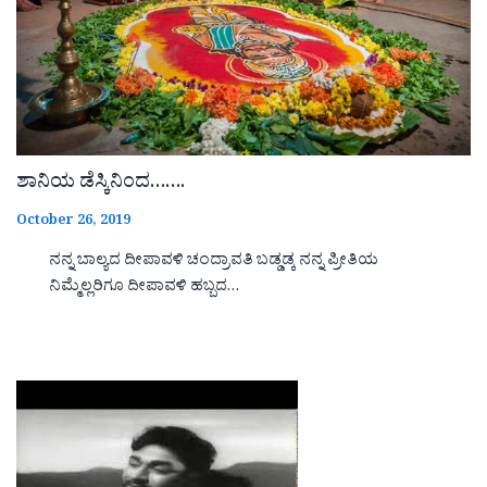
ಶಾನಿಯ ಡೆಸ್ಕಿನಿಂದ…….
October 26, 2019
ನನ್ನ ಬಾಲ್ಯದ ದೀಪಾವಳಿ ಚಂದ್ರಾವತಿ ಬಡ್ಡಡ್ಕ ನನ್ನ ಪ್ರೀತಿಯ
ನಿಮ್ಮೆಲ್ಲರಿಗೂ ದೀಪಾವಳಿ ಹಬ್ಬದ…