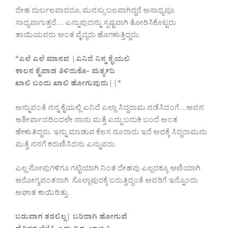
ದೇಹ ದುರ್ಬಲವಾದರೂ, ಮನಸ್ಸು ಬಲವಾಗಿದ್ದರೆ ಅಸಾಧ್ಯವೂ
ಸಾಧ್ಯವಾಗುತ್ತದೆ…. ಎನ್ನುವುದನ್ನು ಸ್ಪಷ್ಟವಾಗಿ ತೋರಿಸಿಕೊಟ್ಟರು
ತಾಯಿಯವರು ಅಂತ ವೈದ್ಯರು ಹೊಗಳುತ್ತಿದ್ದರು.
*
ಎಲೆ ಎಲೆ ಮಾನವ |ಏನಿದೆ ನಿನ್ನ ಕೈಯಲಿ
ಕಾಲನ ಕೈವಾಡ ತಿಳಿದುಕೊ- ಮರ್ತ್ಯದಿ
ಖಾಲಿ ಬಂದು ಖಾಲಿ ಹೋಗುವುದು||
*
ಅನ್ನುವಂತೆ ನನ್ನ ಕೈಯಲ್ಲಿ ಏನಿದೆ ಎಲ್ಲಾ ಸಿದ್ದರಾಮ ನಡೆಸಿದಂಗೆ …ಅವನ
ಆಶೀರ್ವಾದದಿಂದಲೇ ನಾನು ಮತ್ತೆ ಎದ್ದು ಬದುಕಿ ಬಂದೆ ಅಂತ
ಹೇಳುತಿದ್ದರು. ಇನ್ನು ಮಾಡುವ ಕೆಲಸ ನೂರಾರು ಇದೆ ಅದಕ್ಕೆ ಸಿದ್ದರಾಮನು
ಮತ್ತೆ ನನಗೆ ಕರುಣಿಸಿದನು ಎನ್ನುವರು.
ಎಲ್ಲ ನೋವುಗಳಿಗೂ ಗಟ್ಟಿಯಾಗಿ ನಿಂತ ದೇಹವು ಎಲ್ಲದಕ್ಕೂ ಅಣಿಯಾಗಿ
ಆರೋಗ್ಯವಂತರಾಗಿ ಸೊಲ್ಲಾಪುರಕ್ಕೆ ಬರುತ್ತಿದ್ದಂತೆ ಅವರಿಗೆ ಇನ್ನೊಂದು
ಆಘಾತ ಕಾಯಿದಿತ್ತು.
ಬರುವಾಗ ತರಲಿಲ್ಲ| ಬರಿದಾಗಿ ಹೋಗುವೆ