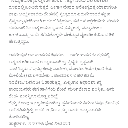
“ನಮ್ಮ ಆರೋಗ್ಯವನ್ನು ಕಡೆಗಣಿಸುವ… ತ್ಯಾಗ ಒಂದು ದಿನ ನೋವಿನ
ರೂಪದಲ್ಲಿ ಹಿಂದಿರುಗುತ್ತದೆ. ಹೀಗಾಗಿ ದೇಹದ ಆರೋಗ್ಯದತ್ತ ಯಾವಾಗಲೂ
ನಾವು ಅಲಕ್ಷಿಸಬಾರದು ದೇಹದಲ್ಲಿ ಸ್ವಲ್ಪಾದರೂ ಏರುಪೇರಾದರೆ ತಕ್ಷಣ
ವೈದ್ಯರನ್ನು ಭೇಟಿಯಾಗಿ ಅದರ ಚಿಕಿತ್ಸೆಯನ್ನು ಪಡೆದುಕೊಳ್ಳಲೇಬೇಕು. ದೇವರು
ದಯಪಾಲಿಸಿದ ಅತ್ಯ ಅಮೂಲ್ಯವಾದ ನಮ್ಮ ಆತ್ಮ- ನಮ್ಮ ದೇಹದ
ಕಾಳಜಿಯನ್ನು ನಾವೇ ತೆಗೆದುಕೊಳ್ಳಲೇ ಬೇಕೆನ್ನುವ ವೈಚಾರಿಕತೆಯಿಂದ ತಿಳಿ
ಹೇಳುತ್ತಿದ್ದರು.
ಆಪರೇಷನ್ ಆದ ನಂತರದ ದಿನಗಳು….. ತಾಯಿಯವರ ಜೀವನದಲ್ಲಿ
ಅತ್ಯಂತ ಕಠಿಣವಾದ ಅಧ್ಯಾಯವಾಗಿತ್ತು. ವೈದ್ಯರು ಸ್ಪಷ್ಟವಾಗಿ
ಸೂಚಿಸಿದ್ದರು…“ಇನ್ನೂ ಕೆಲವು ವಾರಗಳು, ಬೋರಲಾಗಿಯೇ (ಹಾಸಿಗೆಯ
ಮೇಲೆಯೇ) ಮಲಗಿರಬೇಕು… ಚಲನವಲನ ಬಹಳ ಕಡಿಮೆ
ಇರಬೇಕು.”ದಿನವಿಡೀ ಓಡಾಡುತ್ತಿದ್ದ…ಎಲ್ಲರಿಗೂ ಆಧಾರವಾಗಿದ್ದ
ತಾಯಿಯವರು ಈಗ ಹಾಸಿಗೆಯ ಮೇಲೆ ಮಲಗಬೇಕಾದ ಪರಿಸ್ಥಿತಿ…ಅದು
ದೇಹ- ಮನಸ್ಸಿಗೂ ದೊಡ್ಡ ಪರೀಕ್ಷೆ.
ಬೆನ್ನು ನೋವು ಇನ್ನೂ ತೀವ್ರವಾಗಿತ್ತು. ಪ್ರತಿಯೊಂದು ತಿರುಗಾಟವೂ ನೋವಿನ
ಅಲೆ ತರಿಸುತ್ತಿತ್ತು. ಆದರೆ ಆ ನೋವನ್ನೂ ಅವರು ತಮ್ಮ ಮುಖದಿ
ತೋರಿಸಲಿಲ್ಲ.
ಡಾಕ್ಟರ್‌ಗಳು, ನರ್ಸ್‌ಗಳು ಭೇಟಿ ನೀಡಿದಾಗ