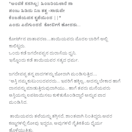
*
ಅಂಜಿಕೆ ನನಗಿಲ್ಲ| ಹಿಂಜರಿಯಲಾರೆ ನಾ
ಪಂಜು ಹಿಡಿದು ನಿಜ ತತ್ವ -ಸಾರುವೇ
ಕೆಂಜಡೆಯವನ ಕೃಪೆಯಿಂದ ||*
ಎಂದು ಎದೆಗುಂದದೆ ಕೋರ್ಟಿಗೆ ಹೋದರು
…
ಕೋರ್ಟ್‌ನ ವಾತಾವರಣ….ತಾಯಿಯವರು ಮೊದಲ ಬಾರಿಗೆ ಅಲ್ಲಿ
ಕಾಲಿಟ್ಟರು.
ಒಂದು ಕಡೆ ಜಗದೇವಪ್ಪನ ದುರಾಸೆಯ ಧ್ವನಿ,
ಇನ್ನೊಂದು ಕಡೆ ತಾಯಿಯವರ ಸತ್ಯದ ಧರ್ಮ.
ಜಗದೇವಪ್ಪ ತನ್ನ ವಾದಗಳನ್ನು ಜೋರಾಗಿ ಮಂಡಿಸುತ್ತಿದ….
“ಆಸ್ತಿ ನಮ್ಮ ಕುಟುಂಬದವರದು… ಇವರಿಗೆ ಹಕ್ಕಿಲ್ಲ…ಅದನ್ನು ಬೇಕಾದ ಹಾಗೆ
ದಾನವನ್ನು ಮಾಡುತ್ತಿರುವುದಾಗಿಯು… ಹಾಗೆ ತವರು ಮನೆಯವರು
ಆಸ್ತಿಯನ್ನು ಲಪಟಾಯಿಸಲು ಕುಳಿತುಕೊಂಡಿದ್ದಾರೆ ಅನ್ನುವ ವಾದ
ಮಂಡಿಸಿದ.
ತಾಯಿಯವರು ತಲೆಯನ್ನು ತಗ್ಗಿಸದೆ, ಶಾಂತವಾಗಿ ನಿಂತಿದ್ದರು.ಅವರ
ಕಣ್ಣುಗಳಲ್ಲಿ ನೋವು ಇದ್ದರೂ, ಅವುಗಳಲಿ ನೈತಿಕತೆಯ ಧೈರ್ಯ
ಹೊಳೆಯುತ್ತಿತ್ತು.