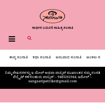
ಸಾರ್ಥಕ ಬದುಕಿಗೆ ಸಾಹಿತ್ಯ ಸಂಗಾತಿ
Menu
ಕಾವ್ಯ ಸಂಗಾತಿ
ಕಥಾ ಸಂಗಾತಿ
ಅನುವಾದ ಸಂಗಾತಿ
ಅಂಕಣ ಸಂಗಾ
ನಿಮ್ಮ ಲೇಖನಗಳನ್ನು ಇ-ಮೇಲ್ ಅಥವಾ ವಾಟ್ಸಪ್ ಮುಖಾಂತರ ನಮ್ಮ ಸಂಗತಿ
ವೆಬ್ಸೈಟ್ ಕಳಿಸಬಹುದು ವಾಟ್ಸಪ್‌ :- 9483261944, ಇಮೇಲ್ :-
sangaatipatrike@gmail.com