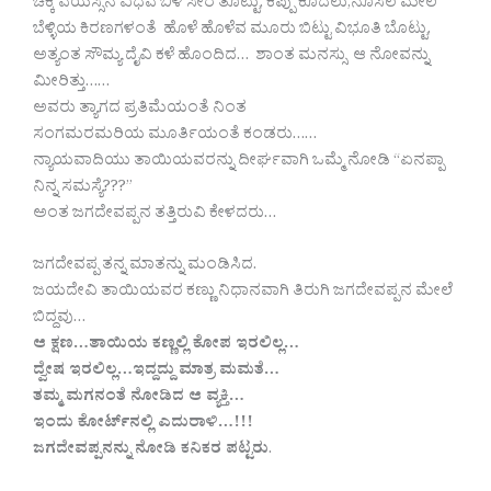
ಚಿಕ್ಕ ವಯಸ್ಸಿನ ವಿಧವೆ ಬಿಳಿ ಸೀರೆ ತೊಟ್ಟು, ಕಪ್ಪು ಕೂದಲು,ನೊಸಲ ಮೇಲೆ
ಬೆಳ್ಳಿಯ ಕಿರಣಗಳಂತೆ ಹೊಳೆ ಹೊಳೆವ ಮೂರು ಬಿಟ್ಟು ವಿಭೂತಿ ಬೊಟ್ಟು,
ಅತ್ಯಂತ ಸೌಮ್ಯ ದೈವಿ ಕಳೆ ಹೊಂದಿದ… ಶಾಂತ ಮನಸ್ಸು ಆ ನೋವನ್ನು
ಮೀರಿತ್ತು……
ಅವರು ತ್ಯಾಗದ ಪ್ರತಿಮೆಯಂತೆ ನಿಂತ
ಸಂಗಮರಮರಿಯ ಮೂರ್ತಿಯಂತೆ ಕಂಡರು……
ನ್ಯಾಯವಾದಿಯು ತಾಯಿಯವರನ್ನು ದೀರ್ಘವಾಗಿ ಒಮ್ಮೆ ನೋಡಿ “ಏನಪ್ಪಾ
ನಿನ್ನ ಸಮಸ್ಯೆ???”
ಅಂತ ಜಗದೇವಪ್ಪನ ತತ್ತಿರುವಿ ಕೇಳದರು…
ಜಗದೇವಪ್ಪ ತನ್ನ ಮಾತನ್ನು ಮಂಡಿಸಿದ.
ಜಯದೇವಿ ತಾಯಿಯವರ ಕಣ್ಣು ನಿಧಾನವಾಗಿ ತಿರುಗಿ ಜಗದೇವಪ್ಪನ ಮೇಲೆ
ಬಿದ್ದವು…
ಆ ಕ್ಷಣ…ತಾಯಿಯ ಕಣ್ಣಲ್ಲಿ ಕೋಪ ಇರಲಿಲ್ಲ…
ದ್ವೇಷ ಇರಲಿಲ್ಲ…ಇದ್ದದ್ದು ಮಾತ್ರ ಮಮತೆ…
ತಮ್ಮ ಮಗನಂತೆ ನೋಡಿದ ಆ ವ್ಯಕ್ತಿ…
ಇಂದು ಕೋರ್ಟ್‌ನಲ್ಲಿ ಎದುರಾಳಿ…!!!
ಜಗದೇವಪ್ಪನನ್ನು ನೋಡಿ ಕನಿಕರ ಪಟ್ಟರು
.