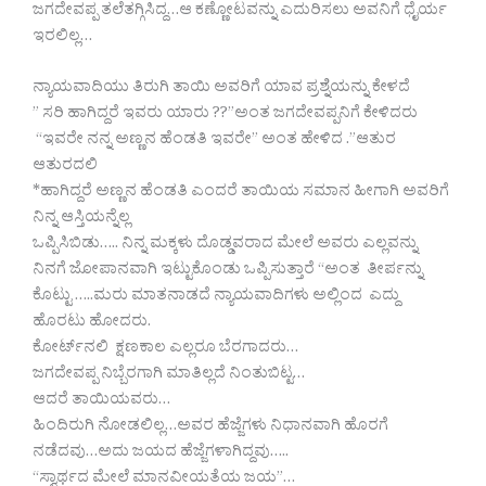
ಜಗದೇವಪ್ಪ ತಲೆತಗ್ಗಿಸಿದ್ದ…ಆ ಕಣ್ಣೋಟವನ್ನು ಎದುರಿಸಲು ಅವನಿಗೆ ಧೈರ್ಯ
ಇರಲಿಲ್ಲ…
ನ್ಯಾಯವಾದಿಯು ತಿರುಗಿ ತಾಯಿ ಅವರಿಗೆ ಯಾವ ಪ್ರಶ್ನೆಯನ್ನು ಕೇಳದೆ
” ಸರಿ ಹಾಗಿದ್ದರೆ ಇವರು ಯಾರು ??”ಅಂತ ಜಗದೇವಪ್ಪನಿಗೆ ಕೇಳಿದರು
“ಇವರೇ ನನ್ನ ಅಣ್ಣನ ಹೆಂಡತಿ ಇವರೇ” ಅಂತ ಹೇಳಿದ .”ಆತುರ
ಆತುರದಲಿ
*ಹಾಗಿದ್ದರೆ ಅಣ್ಣನ ಹೆಂಡತಿ ಎಂದರೆ ತಾಯಿಯ ಸಮಾನ ಹೀಗಾಗಿ ಅವರಿಗೆ
ನಿನ್ನ ಆಸ್ತಿಯನ್ನೆಲ್ಲ
ಒಪ್ಪಿಸಿಬಿಡು….. ನಿನ್ನ ಮಕ್ಕಳು ದೊಡ್ಡವರಾದ ಮೇಲೆ ಅವರು ಎಲ್ಲವನ್ನು
ನಿನಗೆ ಜೋಪಾನವಾಗಿ ಇಟ್ಟುಕೊಂಡು ಒಪ್ಪಿಸುತ್ತಾರೆ “ಅಂತ ತೀರ್ಪನ್ನು
ಕೊಟ್ಟು …..ಮರು ಮಾತನಾಡದೆ ನ್ಯಾಯವಾದಿಗಳು ಅಲ್ಲಿಂದ ಎದ್ದು
ಹೊರಟು ಹೋದರು.
ಕೋರ್ಟ್‌ನಲಿ ಕ್ಷಣಕಾಲ ಎಲ್ಲರೂ ಬೆರಗಾದರು…
ಜಗದೇವಪ್ಪ ನಿಬ್ಬೆರಗಾಗಿ ಮಾತಿಲ್ಲದೆ ನಿಂತುಬಿಟ್ಟ…
ಆದರೆ ತಾಯಿಯವರು…
ಹಿಂದಿರುಗಿ ನೋಡಲಿಲ್ಲ…ಅವರ ಹೆಜ್ಜೆಗಳು ನಿಧಾನವಾಗಿ ಹೊರಗೆ
ನಡೆದವು…ಅದು ಜಯದ ಹೆಜ್ಜೆಗಳಾಗಿದ್ದವು…..
“ಸ್ವಾರ್ಥದ ಮೇಲೆ ಮಾನವೀಯತೆಯ ಜಯ”…