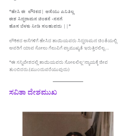
*ಹೇಸಿ ಈ ಲೌಕಿಕದ| ಆಸೆಯು ಎನಿತಿಲ್ಲ
ಈಶ ಸಿದ್ದರಾಮನ ಚಿಂತನೆ -ನನಗೆ
ಹೊಸ ಬೆಳಕು ನೀಡಿ ಸಲಹುವದು ||*
ಲೌಕಿಕದ ಆಸೆಗಳಿಗೆ ಹೇಸಿದ ತಾಯಿಯವರು ಸಿದ್ದರಾಮನ ಚಿಂತೆಯಲ್ಲಿ
ಅವರಿಗೆ ಯಾವ ಸೋಲು ಗೆಲುವಿಗೆ ಪ್ರಾಮುಖ್ಯತೆ ಇರುತ್ತಿರಲಿಲ್ಲ….
*ಈ ಸನ್ನಿವೇಶದಲ್ಲಿ ತಾಯಿಯವರು ಸೋಲಲಿಲ್ಲ“ನ್ಯಾಯಕ್ಕೆ ಜೀವ
ತುಂಬಿದರು.(ಮುಂದುವರೆಯುವುದು)
ಸವಿತಾ ದೇಶಮುಖ