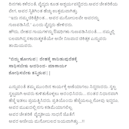
ದಿನಗಳು ಕಳೆದಂತೆ, ವೈದ್ಯರು ಕೂಡ ಆಶ್ಚರ್ಯಪಟ್ಟಿದರು.ಅವರ ಚೇತರಿಕೆಯ
ವೇಗ, ಅವರ ಸ್ಥಿತಿಗಿಂತ ಹೆಚ್ಚು ಉತ್ತಮವಾಗಿತ್ತು.
“ಇದು ನಮ್ಮ ಚಿಕಿತ್ಸೆಕಿಂತ… ಅವರ ಮನೋಬಲವೇ ಅವರನ್ನು
ಗುಣಪಡಿಸಿದೆ,” ಎಂದು ವೈದ್ಯರು ಹೇಳಿದರು.
ಹೌದು, ದೇಹದ ಗಾಯಗಳನ್ನು ಔಷಧಿಗಳು ಗುಣಪಡಿಸಿದಂತೆ….. ನಮ್ಮಲ್ಲಿ
ಬಲವಾಗಿದ್ದ ಸಕಾರಾತ್ಮಕತೆಯೇ ಅದೇ ನಿಜವಾದ ಚಿಕಿತ್ಸಕ ಎನ್ನುವರು‌
ತಾಯಿಯವರು.
*
ಬಿದ್ದು ಹೋಗುವ| ದೇಹಕ್ಕೆ ಕಾದಿಡುವುದೆತಕ್ಕೆ
ಸಾಧಿಸಬೇಕು ಅದರಿಂದ- ಮಾಕಾರ್ಯ
ಶೋಧಿಸಬೇಕು ತನ್ನಿರುವ|
|
ಎನ್ನುವಂತೆ ತಮ್ಮ ಮುಂದಿನ ಕಾರ್ಯಕ್ಕೆ ಅಣೆಯಾಗಲು ಸಿದ್ದರಾದರು. ಸ್ವಲ್ಪ
ಸ್ವಲ್ಪವಾಗಿ ಅವರು ಕುಳಿತುಕೊಳ್ಳಲು ಆರಂಭಿಸಿದರು… ನಂತರ ನಿಧಾನವಾಗಿ
ಹೆಜ್ಜೆ ಇಡಲು ಪ್ರಯತ್ನಿಸಿದರು. ಪ್ರತಿಯೊಂದು ಹೆಜ್ಜೆಯಲ್ಲೂ ನೋವು ಇದ್ದರೂ,
ಅವರ ಮುಖದಲ್ಲಿ ನಗು ಕಡಿಮೆಯಾಗಲಿಲ್ಲ.
ಅವರ ಚೇತರಿಕೆ ವೈದ್ಯಕೀಯ ಸಾಧನೆ ಜೊತೆಗೆ
ಅವರ ಅಜೇಯ ಮನೋಬಲದ ಜಯವಾಗಿತ್ತು….!!