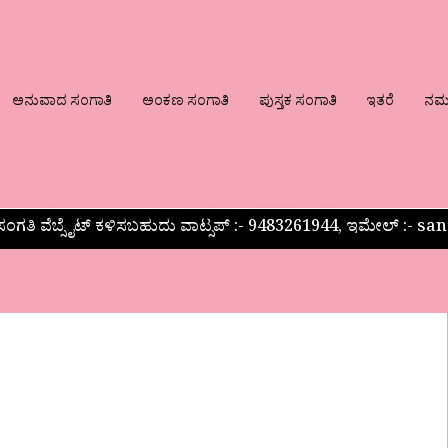
ಅನುವಾದ ಸಂಗಾತಿ
ಅಂಕಣ ಸಂಗಾತಿ
ಪುಸ್ತಕ ಸಂಗಾತಿ
ಇತರೆ
ನಮ್ಮ
ಂಗತಿ ವೆಬ್ಸೈಟ್ ಕಳಿಸಬಹುದು ವಾಟ್ಸಪ್‌ :- 9483261944, ಇಮೇಲ್ :-