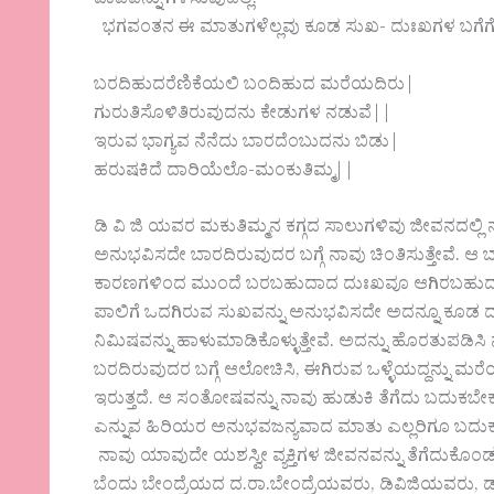
ಪಾಪವನ್ನು ಗಳಿಸುವುದಿಲ್ಲ.
ಭಗವಂತನ ಈ ಮಾತುಗಳೆಲ್ಲವು ಕೂಡ ಸುಖ- ದುಃಖಗಳ ಬಗೆಗೆ ಚಿ
ಬರದಿಹುದರೆಣಿಕೆಯಲಿ ಬಂದಿಹುದ ಮರೆಯದಿರು|
ಗುರುತಿಸೊಳಿತಿರುವುದನು ಕೇಡುಗಳ ನಡುವೆ||
ಇರುವ ಭಾಗ್ಯವ ನೆನೆದು ಬಾರದೆಂಬುದನು ಬಿಡು|
ಹರುಷಕಿದೆ ದಾರಿಯೆಲೊ-ಮಂಕುತಿಮ್ಮ||
ಡಿ ವಿ ಜಿ ಯವರ ಮಕುತಿಮ್ಮನ ಕಗ್ಗದ ಸಾಲುಗಳಿವು ಜೀವನದಲ್ಲಿ
ಅನುಭವಿಸದೇ ಬಾರದಿರುವುದರ ಬಗ್ಗೆ ನಾವು ಚಿಂತಿಸುತ್ತೇವೆ
ಕಾರಣಗಳಿಂದ ಮುಂದೆ ಬರಬಹುದಾದ ದುಃಖವೂ ಆಗಿರಬಹುದು. ನ
ಪಾಲಿಗೆ ಒದಗಿರುವ ಸುಖವನ್ನು ಅನುಭವಿಸದೇ ಅದನ್ನೂ ಕೂಡ ದು
ನಿಮಿಷವನ್ನು ಹಾಳುಮಾಡಿಕೊಳ್ಳುತ್ತೇವೆ. ಅದನ್ನು ಹೊರತುಪಡಿಸಿ ನ
ಬರದಿರುವುದರ ಬಗ್ಗೆ ಆಲೋಚಿಸಿ, ಈಗಿರುವ ಒಳ್ಳೆಯದ್ದನ್ನು ಮ
ಇರುತ್ತದೆ. ಆ ಸಂತೋಷವನ್ನು ನಾವು ಹುಡುಕಿ ತೆಗೆದು ಬದುಕಬೇಕು.
ಎನ್ನುವ ಹಿರಿಯರ ಅನುಭವಜನ್ಯವಾದ ಮಾತು ಎಲ್ಲರಿಗೂ ಬದುಕು
ನಾವು ಯಾವುದೇ ಯಶಸ್ವೀ ವ್ಯಕ್ತಿಗಳ ಜೀವನವನ್ನು ತೆಗೆದುಕೊಂಡ
ಬೆಂದು ಬೇಂದ್ರೆಯದ ದ.ರಾ.ಬೇಂದ್ರೆಯವರು, ಡಿವಿಜಿಯವರು,