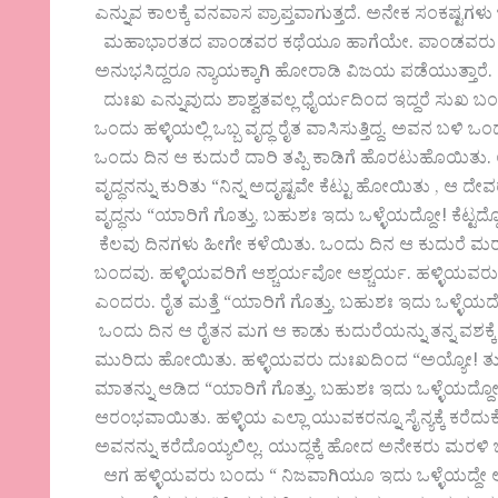
ಎನ್ನುವ ಕಾಲಕ್ಕೆ ವನವಾಸ ಪ್ರಾಪ್ತವಾಗುತ್ತದೆ. ಅನೇಕ ಸಂಕಷ್ಟಗಳ
ಮಹಾಭಾರತದ ಪಾಂಡವರ ಕಥೆಯೂ ಹಾಗೆಯೇ. ಪಾಂಡವರು ಅನೇ
ಅನುಭಸಿದ್ದರೂ ನ್ಯಾಯಕ್ಕಾಗಿ ಹೋರಾಡಿ ವಿಜಯ ಪಡೆಯುತ್ತಾರೆ.
ದುಃಖ ಎನ್ನುವುದು ಶಾಶ್ವತವಲ್ಲ ಧೈರ್ಯದಿಂದ ಇದ್ದರೆ ಸುಖ ಬಂದ
ಒಂದು ಹಳ್ಳಿಯಲ್ಲಿ ಒಬ್ಬ ವೃದ್ಧ ರೈತ ವಾಸಿಸುತ್ತಿದ್ದ. ಅವನ
ಒಂದು ದಿನ ಆ ಕುದುರೆ ದಾರಿ ತಪ್ಪಿ ಕಾಡಿಗೆ ಹೊರಟುಹೊಯಿತು. ಆ
ವೃದ್ಧನನ್ನು ಕುರಿತು “ನಿನ್ನ ಅದೃಷ್ಟವೇ ಕೆಟ್ಟು ಹೋಯಿತು , ಆ 
ವೃದ್ಧನು “ಯಾರಿಗೆ ಗೊತ್ತು, ಬಹುಶಃ ಇದು ಒಳ್ಳೆಯದ್ದೋ! ಕೆಟ್ಟದ
ಕೆಲವು ದಿನಗಳು ಹೀಗೇ ಕಳೆಯಿತು. ಒಂದು ದಿನ ಆ ಕುದುರೆ ಮ
ಬಂದವು. ಹಳ್ಳಿಯವರಿಗೆ ಆಶ್ಚರ್ಯವೋ ಆಶ್ಚರ್ಯ. ಹಳ್ಳಿಯವರು ರೈತನ
ಎಂದರು. ರೈತ ಮತ್ತೆ “ಯಾರಿಗೆ ಗೊತ್ತು, ಬಹುಶಃ ಇದು ಒಳ್ಳೆಯದ್
ಒಂದು ದಿನ ಆ ರೈತನ ಮಗ ಆ ಕಾಡು ಕುದುರೆಯನ್ನು ತನ್ನ ವಶಕ್ಕೆ
ಮುರಿದು ಹೋಯಿತು. ಹಳ್ಳಿಯವರು ದುಃಖದಿಂದ “ಅಯ್ಯೋ! ತುಂಬ
ಮಾತನ್ನು ಆಡಿದ “ಯಾರಿಗೆ ಗೊತ್ತು, ಬಹುಶಃ ಇದು ಒಳ್ಳೆಯದ್ದೋ! 
ಆರಂಭವಾಯಿತು. ಹಳ್ಳಿಯ ಎಲ್ಲಾ ಯುವಕರನ್ನೂ ಸೈನ್ಯಕ್ಕೆ ಕರ
ಅವನನ್ನು ಕರೆದೊಯ್ಯಲಿಲ್ಲ. ಯುದ್ಧಕ್ಕೆ ಹೋದ ಅನೇಕರು ಮರಳಿ ಬ
ಆಗ ಹಳ್ಳಿಯವರು ಬಂದು “ ನಿಜವಾಗಿಯೂ ಇದು ಒಳ್ಳೆಯದ್ದೇ