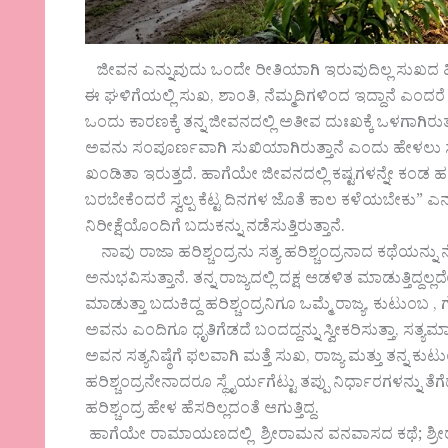
ಜೀವನ ಎನ್ನುವುದು ಒಂದೇ ರೀತಿಯಾಗಿ ಇರುವುದಿಲ್ಲ ಸುಖದ ಹಿಂದ
ಈ ಘಳಿಗೆಯಲ್ಲಿ ಸುಖ, ಶಾಂತಿ, ನೆಮ್ಮದಿಗಳಿಂದ ಇದ್ದಾನೆ ಎಂದರ
ಒಂದು ಕಾರಣಕ್ಕೆ ತನ್ನ ಜೀವನದಲ್ಲಿ ಅತೀವ ದುಃಖಕ್ಕೆ ಒಳಗಾಗಿರು
ಅವನು ಸಂಪೂರ್ಣವಾಗಿ ಸುಖಿಯಾಗಿರುತ್ತಾನೆ ಎಂದು ಹೇಳಲು ಸಾಧ
ಖಂಡಿತಾ ಇರುತ್ತದೆ. ಹಾಗೆಯೇ ಜೀವನದಲ್ಲಿ ಕಷ್ಟಗಳನ್ನೇ ಕಂಡ ಹಲವ
ಬರಬೇಕೆಂದರೆ ಸ್ವಲ್ಪ ಕೆಟ್ಟ ದಿನಗಳ ಜೊತೆ ಕಾಲ ಕಳೆಯಬೇಕು” 
ನಿರೀಕ್ಷೆಯೊಂದಿಗೆ ಬದುಕನ್ನು ನಡೆಸುತ್ತಿರುತ್ತಾನೆ.
ನಾವು ರಾಜಾ ಹರಿಶ್ಚಂದ್ರನು ಸತ್ಯ ಹರಿಶ್ಚಂದ್ರನಾದ ಕಥೆಯನ್ನು ನೋ
ಅನುಭವಿಸುತ್ತಾನೆ. ತನ್ನ ರಾಜ್ಯದಲ್ಲಿ ದಕ್ಷ ಆಡಳಿತ ಮಾಡುತ್ತಿದ್ದಲ್
ಮಾಡುತ್ತಾ ಬದುಕಿದ್ದ ಹರಿಶ್ಚಂದ್ರನಿಗೂ ಒಮ್ಮೆ ರಾಜ್ಯ, ಕುಟುಂಬ ,
ಅವನು ಎಂದಿಗೂ ಧೃತಿಗೆಡದೆ ಬಂದದ್ದನ್ನು ಸ್ವೀಕರಿಸುತ್ತಾ, ಸ
ಅವನ ಸತ್ಯನಿಷ್ಠೆಗೆ ಫಲವಾಗಿ ಮತ್ತೆ ಸುಖ, ರಾಜ್ಯ ಮತ್ತು ತನ್ನ 
ಹರಿಶ್ಚಂದ್ರನೇನಾದರೂ ಸ್ಥೈರ್ಯಗೆಟ್ಟು ತಪ್ಪು ನಿರ್ಧಾರಗಳನ್ನು ತೆ
ಹರಿಶ್ಚಂದ್ರ ಹೇಳ ಹೆಸರಿಲ್ಲದಂತೆ ಆಗುತ್ತಿದ್ದ.
ಹಾಗೆಯೇ ರಾಮಾಯಣದಲ್ಲಿ ಶ್ರೀರಾಮನ ವನವಾಸದ ಕಥೆ; ಶ್ರೀರಾಮ ಸ