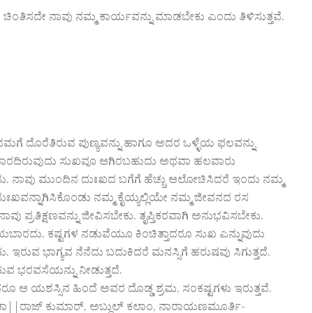
ಂತಿಸದೇ ನಾವು ನಮ್ಮ ಕಾರ್ಯವನ್ನು ಮಾಡಬೇಕು ಎಂದು ತಿಳಿಸುತ್ತವೆ.
 ನಮಗೆ ದೊರೆತಿರುವ ಪುಣ್ಯವನ್ನು ಹಾಗೂ ಅದರ ಒಳ್ಳೆಯ ಫಲವನ್ನು
. ಆ ಬಾರದಿರುವುದು ಸುಖವೂ ಆಗಿರಬಹುದು ಅಥವಾ ಹಲವಾರು
ಾವು ಮುಂದಿನ ದುಃಖದ ಬಗೆಗೆ ಹೆಚ್ಚು ಆಲೋಚಿಸಿದರೆ ಇಂದು ನಮ್ಮ
ಃಖವನ್ನಾಗಿಸಿಕೊಂಡು ನಮ್ಮ ಕೈಯ್ಯಲ್ಲಿಯೇ ನಮ್ಮ ಜೀವನದ ರಸ
ಾವು ಪ್ರತಿಕ್ಷಣವನ್ನು ಜೀವಿಸಬೇಕು. ತೃಪ್ತಿಕರವಾಗಿ ಅನುಭವಿಸಬೇಕು.
ರೆಯಬಾರದು. ಕಷ್ಟಗಳ ನಡುವೆಯೂ ಕಿಂಚಿತ್ತಾದರೂ ಸುಖ ಎನ್ನುವುದು
 ಇರುವ ಭಾಗ್ಯವ ನೆನೆದು ಬದುಕಿದರೆ ಮನಸ್ಸಿಗೆ ಹರುಷವು ಸಿಗುತ್ತದೆ.
ವ ಭರವಸೆಯನ್ನು ನೀಡುತ್ತದೆ.
ರೂ ಆ ಯಶಸ್ಸಿನ ಹಿಂದೆ ಅವರ ದೊಡ್ಡ ಶ್ರಮ, ಸಂಕಷ್ಟಗಳು ಇರುತ್ತವೆ.
 ಡಾ||ರಾಜ್ ಕುಮಾರ್, ಅಬ್ದುಲ್ ಕಲಾಂ, ನಾರಾಯಣಮೂರ್ತಿ-