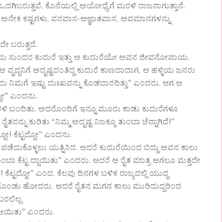
ು ಒದಗಿಬರುತ್ತವೆ. ಕೊನೆಯಲ್ಲಿ ಅಯೋಧ್ಯೆಗೆ ಮರಳಿ ರಾಜನಾಗುತ್ತಾನೆ.
ಕ ಕಷ್ಟಗಳು, ವನವಾಸ-ಅಜ್ಞಾತವಾಸ, ಅವಮಾನಗಳನ್ನು
ೇ ಬರುತ್ತದೆ.
 ಬಳಿ ಒಂದು ಸುಂದರ ಕುದುರೆ ಇತ್ತು ಆ ಕುದುರೆಯೇ ಅವನ ಜೀವನೋಪಾಯ.
 ವೃದ್ಧನಿಗೆ ಅದೃಷ್ಟದಂತಿದ್ದ ಕುದುರೆ ಕಾಣದಾದಾಗ, ಆ ಹಳ್ಳಿಯ ಜನರು
ದೇವರು ನಿಮಗೆ ಇಷ್ಟು ದುಃಖವನ್ನು ಕೊಡಬಾರದಿತ್ತು” ಎಂದರು. ಆಗ ಆ
್ದೋ” ಎಂದನು.
ರಳಿ ಬಂದಿತು. ಅದರೊಂದಿಗೆ ಇನ್ನೂ ಮೂರು ಕಾಡು ಕುದುರೆಗಳೂ
ನ್ನು ಕುರಿತು “ನಿಮ್ಮ ಅದೃಷ್ಟ ನಿಜಕ್ಕೂ ತುಂಬಾ ಚೆನ್ನಾಗಿದೆ!”
ದೋ! ಕೆಟ್ಟದ್ದೋ” ಎಂದನು.
 ಪಡೆದುಕೊಳ್ಳಲು ಯತ್ನಿಸಿದ. ಆದರೆ ಕುದುರೆಯಿಂದ ಬಿದ್ದು ಅವನ ಕಾಲು
ಾ ಕೆಟ್ಟ ದ್ದಾಯಿತು” ಎಂದರು. ಆದರೆ ಆ ರೈತ ಮಾತ್ರ ಆಗಲೂ ಮತ್ತದೇ
ಕೆಟ್ಟದ್ದೋ” ಎಂದ. ಕೆಲವು ದಿನಗಳ ಬಳಿಕ ರಾಜ್ಯದಲ್ಲಿ ಯುದ್ಧ
ೆದುಕೊಂಡು ಹೋದರು. ಆದರೆ ರೈತನ ಮಗನ ಕಾಲು ಮುರಿದುದ್ದರಿಂದ
ರಲಿಲ್ಲ.
 ಆಯಿತು” ಎಂದರು.