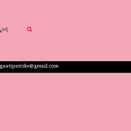
 ಬಗ್ಗೆ
 sangaatipatrike@gmail.com