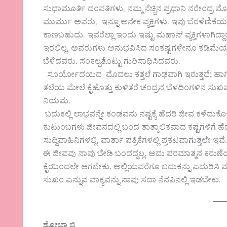
ಸುಧಾಮೂರ್ತಿ ದಂಪತಿಗಳು, ನಮ್ಮ ನೆಚ್ಚಿನ ಪ್ರಧಾನಿ ನರೇಂದ್ರ ಮ
ಮುರ್ಮು ಅವರು, ಇನ್ನೂ ಅನೇಕ ವ್ಯಕ್ತಿಗಳು. ಇವು ಬೆರಳೆಣಿಕ
ಕಾಣಬಹುದು. ಇವರೆಲ್ಲಾ ಇಂದು ಇಷ್ಟು ಮಹಾನ್ ವ್ಯಕ್ತಿಗಳಾಗ
ಇರಲಿಲ್ಲ. ಅವರುಗಳು ಅನುಭವಿಸಿದ ಸಂಕಷ್ಟಗಳೇನೂ ಕಡಿಮೆಯಲ್ಲ. ಆ
ಬೆಳೆದವರು. ಸಂಕಲ್ಪತೊಟ್ಟು ಗುರಿಸಾಧಿಸಿದವರು.
ಸೂರ್ಯೋದಯದ ಮೊದಲು ಕತ್ತಲೆ ಗಾಢವಾಗಿ ಇರುತ್ತದೆ; ಹಾಗ
ತಲೆಯ ಮೇಲೆ ಕೈಹೊತ್ತು ಕುಳಿತರೆ ಚಂದ್ರನ ಬೆಳದಿಂಗಳಿನ ಸುಖ
ನಿಯಮ.
ಬದುಕಲ್ಲಿ ಲಾಭವನ್ನೇ ಕಂಡವನು ನಷ್ಟಕ್ಕೆ ಹೆದರಿ ಜೀವ ಕಳೆದುಕೊಳ
ಕುಟುಂಬಗಳು ಜೀವನದಲ್ಲಿ ಬಂದ ತಾತ್ಕಾಲಿಕವಾದ ಕಷ್ಟಗಳಿಗೆ ಹೆ
ಸುದ್ದಿವಾಹಿನಿಗಳಲ್ಲಿ, ವಾರ್ತಾ ಪತ್ರಿಕೆಗಳಲ್ಲಿ ಪ್ರಕಟವಾಗುತ್ತಲ
ಈ ಜೀವವು ನಾವು ಬೇಡಿ ಬಂದದ್ದಲ್ಲ. ಅದು ಪರಮಾತ್ಮನ ಕರುಣ
ಕೈಯಿಂದಲೇ ಆಗಬೇಕು. ಅಲ್ಲಿಯವರೆಗೂ ಬದುಕನ್ನು ಎದುರಿಸಿ
ಸುಖಂ ಎನ್ನುವ ವಾಕ್ಯವನ್ನು ನಾವು ಸದಾ ನೆನಪಿನಲ್ಲಿ ಇಡಬೇಕು.
ಶೋಭಾ ಬಿ