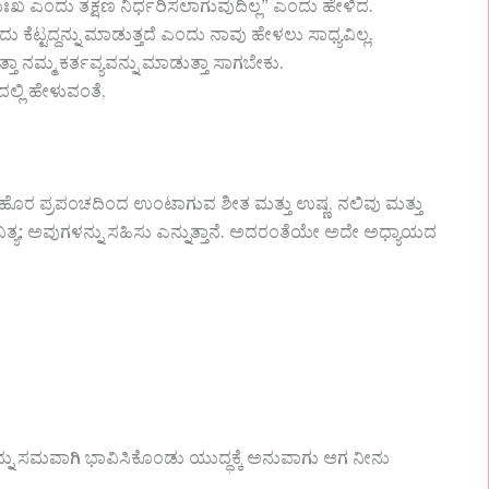
ಖ ಎಂದು ತಕ್ಷಣ ನಿರ್ಧರಿಸಲಾಗುವುದಿಲ್ಲ” ಎಂದು ಹೇಳಿದ.
ಟ್ಟದ್ದನ್ನು ಮಾಡುತ್ತದೆ ಎಂದು ನಾವು ಹೇಳಲು ಸಾಧ್ಯವಿಲ್ಲ.
ತ್ತಾ ನಮ್ಮ ಕರ್ತವ್ಯವನ್ನು ಮಾಡುತ್ತಾ ಸಾಗಬೇಕು.
ಲ್ಲಿ ಹೇಳುವಂತೆ,
ಹೊರ ಪ್ರಪಂಚದಿಂದ ಉಂಟಾಗುವ ಶೀತ ಮತ್ತು ಉಷ್ಣ, ನಲಿವು ಮತ್ತು
ನಿತ್ಯ; ಅವುಗಳನ್ನು ಸಹಿಸು ಎನ್ನುತ್ತಾನೆ. ಅದರಂತೆಯೇ ಅದೇ ಅಧ್ಯಾಯದ
ನು ಸಮವಾಗಿ ಭಾವಿಸಿಕೊಂಡು ಯುದ್ಧಕ್ಕೆ ಅನುವಾಗು ಆಗ ನೀನು