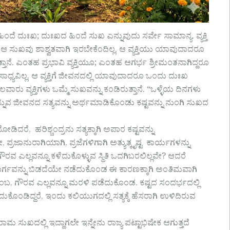
ೆ ದುಃಖ; ದುಃಖದ ಹಿಂದೆ ಸುಖ ಎನ್ನುವುದು ಸರ್ವೇ ಸಾಮಾನ್ಯ. ವ್ಯಕ್ತಿ
ೆ ಆ ಸುಖವು ಶಾಶ್ವತವಾಗಿ ಇರಬೇಕೆಂದಿಲ್ಲ. ಆ ವ್ಯಕ್ತಿಯು ಯಾವುದಾದರೂ
ತ್ತಾನೆ. ಎಂತಹ ಪ್ರಭಾವಿ ವ್ಯಕ್ತಿಯೂ; ಎಂತಹ ಆಗರ್ಭ ಶ್ರೀಮಂತನಾಗಿದ್ದರೂ
್ಯವಿಲ್ಲ. ಆ ವ್ಯಕ್ತಿಗೆ ಜೀವನದಲ್ಲಿ ಯಾವುದಾದರೂ ಒಂದು ದುಃಖ
ಾರು ವ್ಯಕ್ತಿಗಳು ಒಮ್ಮೆ ಸುಖವನ್ನು ಕಂಡಿರುತ್ತಾನೆ. “ಒಳ್ಳೆಯ ದಿನಗಳು
ಎನ್ನುವ ಜೀವನದ ಸತ್ಯವನ್ನು ಅರ್ಥಮಾಡಿಕೊಂಡು ಕಷ್ಟವನ್ನು ನುಂಗಿ ಸುಖದ
ಡಿದರೆ, ಹರಿಶ್ಚಂದ್ರನು ಸತ್ಯಕ್ಕಾಗಿ ಅಪಾರ ಕಷ್ಟವನ್ನು
ಲದೇ, ಪ್ರಜಾನುರಾಗಿಯಾಗಿ, ಪ್ರಜೆಗಳಿಗಾಗಿ ಅತ್ಯುತ್ಕೃಷ್ಟ ಕಾರ್ಯಗಳನ್ನು
 ಗೌರವ ಎಲ್ಲವನ್ನೂ ಕಳೆದುಕೊಳ್ಳುವ ಸ್ಥಿತಿ ಒದಗಿಬರಲಿಲ್ಲವೇ? ಆದರೆ
ತ್ಯಮಾರ್ಗವನ್ನು ಬಿಡದೆಯೇ ನಡೆದುಕೊಂಡ ಈ ಕಾರಣಕ್ಕಾಗಿ ಅಂತಿಮವಾಗಿ
ಕುಟುಂಬ, ಗೌರವ ಎಲ್ಲವನ್ನೂ ಮರಳಿ ಪಡೆದುಕೊಂಡ. ಕಷ್ಟದ ಸಂದರ್ಭದಲ್ಲಿ
ಗೆದುಕೊಂಡಿದ್ದರೆ, ಇಂದು ಕಲಿಯುಗದಲ್ಲಿ ಸತ್ಯಕ್ಕೆ ಹೆಸರಾಗಿ ಉಳಿದಿರುವ
ುಖದಲ್ಲಿ ಇದ್ದಾಗಲೇ ಇನ್ನೇನು ರಾಜ್ಯ ಪಟ್ಟಾಭಿಷೇಕ ಆಗುತ್ತದೆ