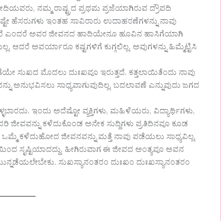
ೋದಿಯವರು, ನಮ್ಮ ರಾಷ್ಟ್ರದ ಪ್ರಥಮ ಪ್ರಜೆಯಾಗಿರುವ ದ್ರೌಪದಿ
ೆಯಷ್ಟೇ ಹೆಸರುಗಳು ಇಂತಹ ಸಾವಿರಾರು ಉದಾಹರಣೆಗಳನ್ನು ನಾವು
ಿದ್ದಾರೆ ಎಂದರೆ ಅವರ ಜೀವನದ ಹಾದಿಯೇನೂ ಹೂವಿನ ಹಾಸಿಗೆಯಾಗಿ
ದರೆ ಅವರ್ಯಾರೂ ಕಷ್ಟಗಳಿಗೆ ಕುಗ್ಗಲಿಲ್ಲ. ಅವುಗಳನ್ನು ಹಿಮ್ಮೆಟ್ಟಿಸಿ
ೆಯೇ ಸುಖದ ಮೊದಲು ದುಃಖವೂ ಇರುತ್ತದೆ. ಕತ್ತಲಾಯಿತೆಂದು ನಾವು
ವನ್ನು ಅನುಭವಿಸಲು ಸಾಧ್ಯವಾಗುವುದಿಲ್ಲ. ಬದಲಾವಣೆ ಎನ್ನುವುದು ಜಗದ
್ಳಬಾರದು. ಇಂದು ಅದೆಷ್ಟೋ ವ್ಯಕ್ತಿಗಳು, ಮಹಿಳೆಯರು, ವಿದ್ಯಾರ್ಥಿಗಳು,
ದರಿ ಜೀವವನ್ನು ಕಳೆದುಕೊಂಡ ಅನೇಕ ಸುದ್ದಿಗಳು ಪ್ರತಿದಿನವೂ ಕೂಡ
ೇ ಇವೆ. ಒಮ್ಮೆ ಕಳೆದುಹೋದ ಜೀವನವನ್ನು ಮತ್ತೆ ನಾವು ಪಡೆಯಲು ಸಾಧ್ಯವಿಲ್ಲ.
ೆಯಿಂದ ಸೃಷ್ಟಿಯಾದದ್ದು. ಹೀಗಿರುವಾಗ ಈ ಜೀವದ ಅಂತ್ಯವೂ ಅವನ
 ಮುನ್ನಡೆಯಲೇಬೇಕು. ಸುಖಸ್ಯಾನಂತರಂ ದುಃಖಂ ದುಃಖಸ್ಯಾನಂತರಂ