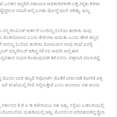
ಎರಡರ ಇಬ್ಬರಿಗೆ ಸಹಾಯಕ ಅಧಿಕಾರಿಗಳಾಗಿ ಬಡ್ತಿ ಸಿಕ್ಕಿತು ಗಿರಿಜಾ
ಿದ್ದರಿಂದ ನಮಗೆ ಅಲ್ಲಿ ಎರಡು ಪೋಸ್ಟ್ ಖಾಲಿ ಆಗಿತ್ತು, ಇನ್ನು
ದಳು ನನ್ನ ರಿಲವಿಂಗ್ ಆರ್ಡರ್ ಬಂದಿದ್ದು 15ನೆಯ ತಾರೀಕು ನಾವು
ೆ ಊಟ ಕೊಡಿಸೋಣವ ಎಂದು ಕೇಳಿದಳು ಆಯಿತು ಎಂದು ಹೇಳಿ ಹಬ್ಬದ
ಲೀಸ್ ಆದದ್ದು 1೭ನೆಯ ತಾರೀಕು ಸೋಮವಾರ ನಾವು ಶಾಖೆ ಐದಕ್ಕೆ
ಂಚ್ ಮ್ಯಾನೇಜರ್ ಆಗಿದ್ದ ಸಿಕೆ ರವಿ ಅವರೇ ಅಲ್ಲಿ ಈಗ
ವಹಾರ ವಿಭಾಗ ಕೊಡುವುದಾಗಿ ತಿಳಿಸಿದರು. ವತ್ಸಲಾಗೆ ಮಾರುಕಟ್ಟೆ
 ಮೊದಲ ಬಾರಿ ಡ್ಯೂಟಿ ರಿಪೋರ್ಟ್ ಜೊತೆಗೆ ವರ್ಗಾವಣೆ ಕೋರಿಕೆ ಪತ್ರ
 ಇದೆ ಶಾಖೆಯಲ್ಲಿ ಸೇವೆ ಸಲ್ಲಿಸುತ್ತೇವೆ ಎಂಬ ಅಂದಾಜು ಸಹ ಅಂದು
ಾಜ್ಯ ಸರ್ಕಾರದ ಕೆ ಜಿ ಐ ಡಿ ಕಚೇರಿಯೂ ಸಹ ಇತ್ತು. ರಸ್ತೆಯ ಎಡಬದಿಯಲ್ಲಿ
ಿಭಾಗ ಮೊದಲನೆಯ ಮಹಡಿಯಲ್ಲಿ ಇತ್ತು. ಮೊದಲಿಂದ ಪರಿಚಿತರಾಗಿದ್ದ ಶೈಲಾ