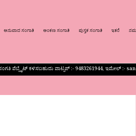
ಅನುವಾದ ಸಂಗಾತಿ
ಅಂಕಣ ಸಂಗಾತಿ
ಪುಸ್ತಕ ಸಂಗಾತಿ
ಇತರೆ
ನಮ್ಮ
ಂಗತಿ ವೆಬ್ಸೈಟ್ ಕಳಿಸಬಹುದು ವಾಟ್ಸಪ್‌ :- 9483261944, ಇಮೇಲ್ :-