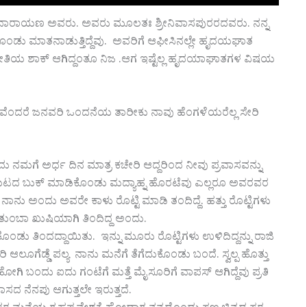
ಸತ್ಯನಾರಾಯಣ ಅವರು. ಅವರು ಮೂಲತಃ ಶ್ರೀನಿವಾಸಪುರರದವರು. ನನ್ನ
ೊಂಡು ಮಾತನಾಡುತ್ತಿದ್ದೆವು. ಅವರಿಗೆ ಆಫೀಸಿನಲ್ಲೇ ಹೃದಯಘಾತ
 ರೀತಿಯ ಶಾಕ್ ಆಗಿದ್ದಂತೂ ನಿಜ .ಆಗ ಇಷ್ಟೆಲ್ಲ ಹೃದಯಾಘಾತಗಳ ವಿಷಯ
ಯವೆಂದರೆ ಜನವರಿ ಒಂದನೆಯ ತಾರೀಕು ನಾವು ಹೆಂಗಳೆಯರೆಲ್ಲ ಸೇರಿ
ನಮಗೆ ಅರ್ಧ ದಿನ ಮಾತ್ರ ಕಚೇರಿ ಆದ್ದರಿಂದ ನೀವು ಪ್ರವಾಸವನ್ನು
ಸಣ್ಣ ಮೆಟದ ಬುಕ್ ಮಾಡಿಕೊಂಡು ಮದ್ಯಾಹ್ನ ಹೊರಟೆವು ಎಲ್ಲರೂ ಅವರವರ
ು ಅಂದು ಅವರೇ ಕಾಳು ರೊಟ್ಟಿ ಮಾಡಿ ತಂದಿದ್ದೆ. ಹತ್ತು ರೊಟ್ಟಿಗಳು
 ತುಂಬಾ ಖುಷಿಯಾಗಿ ತಿಂದಿದ್ದ ಅಂದು.
ಕೊಂಡು ತಿಂದದ್ದಾಯಿತು. ಇನ್ನು ಮೂರು ರೊಟ್ಟಿಗಳು ಉಳಿದಿದ್ದನ್ನು ರಾಜಿ
ೂಗೆಡ್ಡೆ ಪಲ್ಯ ನಾನು ಮನೆಗೆ ತೆಗೆದುಕೊಂಡು ಬಂದೆ. ಸ್ವಲ್ಪ ಹೊತ್ತು
ಗಿ ಬಂದು ಐದು ಗಂಟೆಗೆ ಮತ್ತೆ ಮೈಸೂರಿಗೆ ವಾಪಸ್ ಆಗಿದ್ದೆವು ಪ್ರತಿ
 ನೆನಪು ಆಗುತ್ತಲೇ ಇರುತ್ತದೆ.