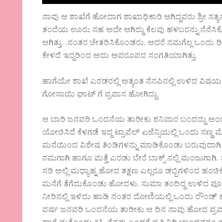
ನಾವು ಆ ಶಾಖೆಗೆ ಹೋದಾಗ ಶಾಖಾಧಿಕಾರಿ ಆಗಿದ್ದವರು ಶ್ರೀ 
ತಂದೆಯ ಊರು ಸಹ ಅದೇ ಆಗಿದ್ದು ಕೆಲವು ಹಳಬರನ್ನು ನೆನೆಸಿಕ
ಆಗಿತ್ತು. .ನಂತರ ಚೇತರಿಸಿಕೊಂಡರು. ಆದರೆ ನಮಗೆಲ್ಲ ಒಂದು
ಕೇಳದೆ ಇದ್ದರಿಂದ ಅದು ಅಪರೂಪದ ಸಂಗತಿಯಾಗಿತ್ತು.
ಹಾಗೆಯೇ ಶಾಖೆ ಎರಡರಲ್ಲಿ ಅತ್ಯಂತ ನೆನಪಿನಲ್ಲಿ ಉಳಿದ ವಿಷ
ಗೋಸಾಯಿ ಘಾಟ್ ಗೆ ಪ್ರವಾಸ ಹೋಗಿದ್ದು.
ಆ ಬಾರಿ ಜನವರಿ ಒಂದನೆಯ ತಾರೀಕು ಶನಿವಾರ ಬಂದದ್ದು ಅಂದು 
ಯೋಚಿಸಿದೆ ಕೆಳಗಡೆ ಇದ್ದ ಟ್ರಾವೆಲ್ ಏಜೆನ್ಸಿಯಲ್ಲಿ ಒಂದು 
ಮನೆಯಿಂದ ವಿಶೇಷ ತಿಂಡಿಗಳನ್ನು ಮಾಡಿಕೊಂಡು ಬರುವುದಾಗಿ ನಾನ
ನಮಗಾಗಿ ಹಾಗೂ ಮತ್ತೆ ಎರಡು ಬೇರೆ ಬಾಕ್ಸ್ ನಲ್ಲಿ ಮಂಜುಗಾಗಿ.
ಸರಿ ಅಲ್ಲಿ ಮಧ್ಯಾಹ್ನ ಹೋದ ತಕ್ಷಣ ಎಲ್ಲರೂ ಡಬ್ಬಿಗಳಿಂದ ಹಂಚಿ
ಮನೆಗೆ ತೆಗೆದುಕೊಂಡು ಹೋದಳು. ಸುಮಾ ತಂದಿದ್ದ ಉಳಿದ ಪೂರಿ ಆಲ
ನೀರಿನಲ್ಲಿ ಇಳಿದು ಹಾಡಿ ನಂತರ ದೋಣಿಯಲ್ಲಿ ಒಂದು ರೌಂಡ್ ಹೋ
ವರ್ಷ ಜನವರಿ ಒಂದನೆಯ ತಾರೀಕು ಆ ದಿನ ನಾವು ಹೋದ ಪ್ರವಾಸದ