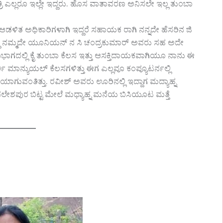
ಿ ಎಲ್ಲರೂ ಇಲ್ಲೇ ಇದ್ದರು. ಹೊಸ ವಾತಾವರಣ ಅನಿಸಲೇ ಇಲ್ಲ ತುಂಬಾ
ಡಳಿತ ಅಧಿಕಾರಿಗಳಾಗಿ ಇದ್ದರೆ ಸಹಾಯಕ ರಾಗಿ ನನ್ನದೇ ಹೆಸರಿನ ಜಿ
ಿದ್ದು ನಮ್ಮದೇ ಯೂನಿಯನ್ ನ ಸಿ ಚಂದ್ರಕುಮಾರ್ ಅವರು ಸಹ ಅದೇ
ದು ಆ ವಿಭಾಗದಲ್ಲಿ ಕೈ ತುಂಬಾ ಕೆಲಸ ಇತ್ತು ಆಸಕ್ತಿದಾಯಕವಾಗಿಯೂ ನಾನು ಈ
ಮಾನ್ಯುಯಲ್ ಕೆಲಸಗಳಿತ್ತು ಈಗ ಎಲ್ಲವೂ ಕಂಪ್ಯೂಟರ್ನಲ್ಲಿ
ಗುವಂತಿತ್ತು.‌ ರವೀಶ್ ಅವರು ಊರಿನಲ್ಲಿ ಇದ್ದಾಗ ಮದ್ಯಾಹ್ನ
ಕಲೇಶಪುರ ಬಿಟ್ಟ ಮೇಲೆ ಮಧ್ಯಾಹ್ನ ಮನೆಯ ಬಿಸಿಯೂಟ ಮತ್ತೆ