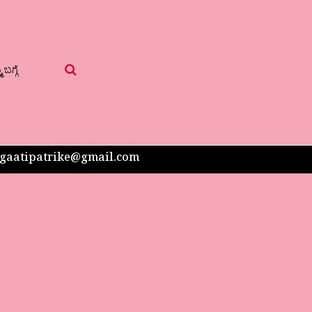
 ಬಗ್ಗೆ
 sangaatipatrike@gmail.com