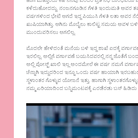
ಹಾಗೆ ಮತ್ತೊಂದು ಕಹಿ ನೆನಪು ಎಂದರೆ ಪ್ರತಿ ನಿಧಿ ಬಾಂಧವರೂ
ಕಳೆದುಹೋದದ್ದು. ನಂಜನಗೂಡಿನ ಗೆಳತಿ ಇಂದುಮತಿ ಅವರ ತಮ್ಮನ
ವರ್ಷಗಳಿಂದ ಭೇಟಿ ಆಗದೆ ಇದ್ದ ಪಿಯುಸಿ ಗೆಳತಿ ಲತಾ ಅವರ ನೆರೆಯ
ಖುಷಿಯಾಗಿತ್ತು. ಆಗಿನು ಮೊಬೈಲು ಕಾಲಿಟ್ಟ ಸಮಯ ಅವಳ ಬಳಿ ನನ
ಮುಂದುವರಿಸಲು ಆಗಲಿಲ್ಲ.
ಮೊದಲೇ ಹೇಳಿದಂತೆ ಮನೆಯ ಬಳಿ ಇದ್ದ ಶಾಖೆ ಐದಕ್ಕೆ ವರ್ಗಾವಣೆ ಕ
ಇರಲಿಲ್ಲ. ಅಲ್ಲಿಗೆ ವರ್ಗಾವಣೆ ಬಯಸಿದವರಲ್ಲಿ ನನ್ನ ಜೊತೆಗೆ
ಅಲ್ಲಿ ಪೋಸ್ಟ್ ಖಾಲಿ ಇಲ್ಲ ಅಂದಮೇಲೆ ಈ ವರ್ಷ ನಮಗೆ ವರ್ಗಾವ
ಚೆನ್ನಾಗಿ ಇದ್ದುದರಿಂದ ಇನ್ನೂ ಒಂದು ವರ್ಷ ಹಾಯಾಗಿ ಇರಬಹುದು
ಸ್ಥಳಾಂತರ ಗೊಳ್ಳುವ ಯೋಜನೆ ಇತ್ತು. ಹಾಗಾಗಿ ಸ್ಥಳಾಂತರಗೊಳ್ಳು
ನಮ್ಮ ಏರಿಯಾದಿಂದ ಬನ್ನಿಮಂಟಪಕ್ಕೆ ಎರಡೆರಡು ಬಸ್ ಹಿಡಿದು