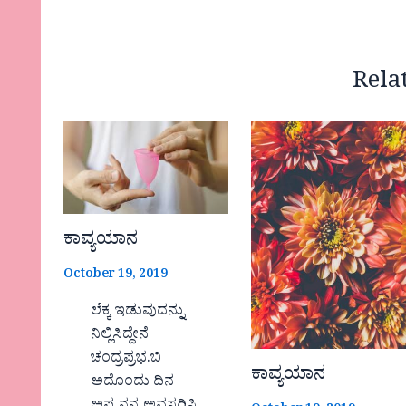
Rela
ಕಾವ್ಯಯಾನ
October 19, 2019
ಲೆಕ್ಕ ಇಡುವುದನ್ನು
ನಿಲ್ಲಿಸಿದ್ದೇನೆ
ಚಂದ್ರಪ್ರಭ.ಬಿ
ಕಾವ್ಯಯಾನ
ಅದೊಂದು ದಿನ