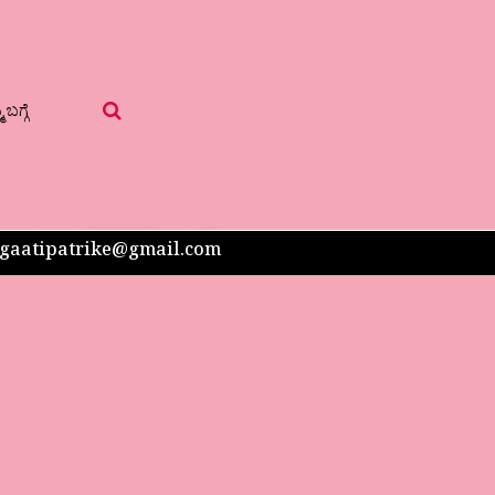
 ಬಗ್ಗೆ
 sangaatipatrike@gmail.com