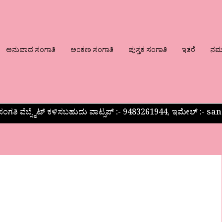
ಅನುವಾದ ಸಂಗಾತಿ
ಅಂಕಣ ಸಂಗಾತಿ
ಪುಸ್ತಕ ಸಂಗಾತಿ
ಇತರೆ
ನಮ್ಮ
ಂಗತಿ ವೆಬ್ಸೈಟ್ ಕಳಿಸಬಹುದು ವಾಟ್ಸಪ್‌ :- 9483261944, ಇಮೇಲ್ :-