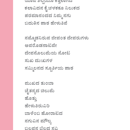
ಯಾವ ಶಿಲ್ಪಿಯೂ ಕೆತ್ತಲಾಗದ
ಕಲಾವಿದನ ಕೈ ಚಳಕಕೂ ನಿಲುಕದ
ಪರಮಾನಂದದ ನಿಮ್ಮ ನಗು
ಬದುಕಿನ ಪಾಠ ಹೇಳುತಿವೆ
ನಮ್ಮೊಡನಿರುವ ಜೀವಂತ ದೇವರುಗಳು
ಅವರೊಡನಾಟವೇ
ದೇವನೊಲುಮೆಯ ನೋಟ
ಸುಖ ದುಃಖಗಳ
ಸಮ್ಮಿಲನದ ‌ಸ್ಪೂರ್ತಿಯ ಪಾಠ
ಮುಖದ ತುಂಬಾ
ಚೈತನ್ಯದ ಚಿಲುಮೆ
ಹೊತ್ತು
ಹೇಳುತಿರುವಿರಿ
ಬಾಳೆಂಬ ಹೋರಾಟದ
ನಗುವಿನ ಮೌಲ್ಯ
ಬಲ್ಲವನ ಬೆಲ್ಲದ ಸವಿ