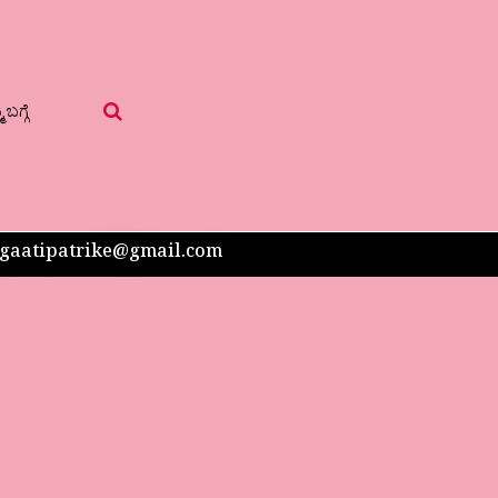
 ಬಗ್ಗೆ
 sangaatipatrike@gmail.com