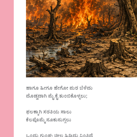
ಹಾಗೂ ಹೀಗೂ ಹೇಗೋ ಮರ ಬೆಳೆದು
ದೊಡ್ಡದಾಗಿ ಮೈ ಕೈ ತುಂಬಿಕೊಳ್ಳಲು;
ಫಲಕ್ಕಾಗಿ ಸರತಿಯ ಸಾಲು
ಕೆಲವೊಮ್ಮೆ ನೂಕುನುಗ್ಗಲು
ಒಂದು ಗುಂಪು ಚೀಲ ಹಿಡಿದು ನಿಂತಿದೆ