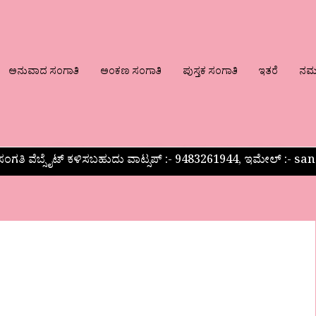
ಅನುವಾದ ಸಂಗಾತಿ
ಅಂಕಣ ಸಂಗಾತಿ
ಪುಸ್ತಕ ಸಂಗಾತಿ
ಇತರೆ
ನಮ್ಮ
ಂಗತಿ ವೆಬ್ಸೈಟ್ ಕಳಿಸಬಹುದು ವಾಟ್ಸಪ್‌ :- 9483261944, ಇಮೇಲ್ :-