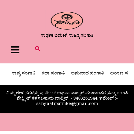
ಸಾರ್ಥಕ ಬದುಕಿಗೆ ಸಾಹಿತ್ಯ ಸಂಗಾತಿ
Menu
ಕಾವ್ಯ ಸಂಗಾತಿ
ಕಥಾ ಸಂಗಾತಿ
ಅನುವಾದ ಸಂಗಾತಿ
ಅಂಕಣ ಸಂಗಾ
ನಿಮ್ಮ ಲೇಖನಗಳನ್ನು ಇ-ಮೇಲ್ ಅಥವಾ ವಾಟ್ಸಪ್ ಮುಖಾಂತರ ನಮ್ಮ ಸಂಗತಿ
ವೆಬ್ಸೈಟ್ ಕಳಿಸಬಹುದು ವಾಟ್ಸಪ್‌ :- 9483261944, ಇಮೇಲ್ :-
sangaatipatrike@gmail.com