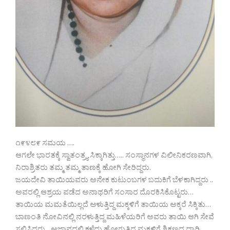
೧೯೪೮೯ ಸಮಯ ….
ಆಗಲೇ ಭಾರತಕ್ಕೆ ಸ್ವಾತಂತ್ರ್ಯ ಸಿಕ್ಕಾಗಿತ್ತು….. ಸಂಸ್ಥಾನಗಳ ವಿಲೀನಿಕರಣವಾಗಿ,
ನಿರಾಶ್ರಿತರು ತಮ್ಮ ತಮ್ಮ ತಾಣಕ್ಕೆ ಹೋಗಿ ಸೇರಿದ್ದರು.
ಜಯದೇವಿ ತಾಯಿಯವರು ಅನೇಕ ಕುಟುಂಬಗಳ ಬದುಕಿಗೆ ಬೆಳಕಾಗಿದ್ದರು ..
ಅವರಲ್ಲಿ ಆಶ್ರಯ ಪಡೆದ ಅನಾಥರಿಗೆ ಸಂಸಾರ ದೊರಕಿಸಿಕೊಟ್ಟರು…
ತಾಯಿಯ ಮಮತೆಯಿಲ್ಲದೆ ಅಳುತ್ತಿದ್ದ ಮಕ್ಕಳಿಗೆ ತಾಯಿಯ ಅಕ್ಕರೆ ಸಿಕ್ಕಿತು…
ಬಾಣಂತಿ ನೋವಿನಲ್ಲಿ ನರಳುತ್ತಿದ್ದ ಮಹಿಳೆಯರಿಗೆ ಅವರು ತಾಯಿ ಆಗಿ ಸೇವೆ