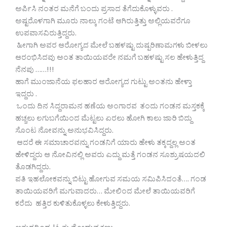
ಅರ್ಪಿಸಿ ನಂತರ ಮನೆಗೆ ಬಂದು ಪ್ರಸಾದ ತೆಗೆದುಕೊಳ್ಳುವರು .
ಅಷ್ಟರೊಳಗಾಗಿ ಮೂರು ನಾಲ್ಕು ಗಂಟೆ ಆಗಿರುತ್ತಿತ್ತು ಅಲ್ಲಿಯವರೆಗೂ
ಉಪವಾಸವಿರುತ್ತಿದ್ದರು.
ಹೀಗಾಗಿ ಅವರ ಆರೋಗ್ಯದ ಮೇಲೆ ಬಹಳಷ್ಟು ದುಷ್ಪರಿಣಾಮಗಳು ಬೀಳಲು
ಆರಂಭಿಸಿದವು ಅಂತ ತಾಯಿಯವರೇ ನಮಗೆ ಬಹಳಷ್ಟು ಸಲ ಹೇಳುತ್ತಿದ್ದ
ನೆನಪು ……!!!
ಹಾಗೆ ಮುಂಜಾನೆಯ ಫಲಹಾರ ಆರೋಗ್ಯದ ಗುಟ್ಟು ಅಂತನು ಹೇಳ್ತಾ
ಇದ್ದರು .
ಒಂದು ದಿನ ಸಿದ್ದರಾಮನ ಹಣೆಯ ಅಂಗಾರವ ತಂದು ಗಂಡನ ಮಸ್ತಕಕ್ಕೆ
ಹಚ್ಚಲು ಲಗುಬಗೆಯಿಂದ ಮೆಟ್ಟಲು ಏರಲು ಹೋಗಿ ಕಾಲು ಜಾರಿ ಬಿದ್ದು
ಸೊಂಟ ನೋವನ್ನು ಅನುಭವಿಸಿದ್ದರು.
ಆದರೆ ಈ ಸಮಾಚಾರವನ್ನು‌ ಗಂಡನಿಗೆ ಯಾರು ಹೇಳು ತಕ್ಕದ್ದಲ್ಲ ಅಂತ
ಹೇಳಿದ್ದರು ಆ ನೋವಿನಲ್ಲಿ ಅವರು ಎದ್ದು ಮತ್ತೆ ಗಂಡನ ಸೂಶ್ರುಷಯದಲಿ
ತೊಡಗಿದ್ದರು.
ಪತಿ ಇಹಲೋಕವನ್ನು ಬಿಟ್ಟು ಹೋಗುವ ಸಮಯ ಸಮಿಪಿಸಿದಂತೆ…. ಗಂಡ
ತಾಯಿಯವರಿಗೆ ಮಗುವಾದರು… ಮೇಲಿಂದ ಮೇಲೆ ತಾಯಿಯವರಿಗೆ
ಕರೆದು ಹತ್ತಿರ ಕುಳಿತುಕೊಳ್ಳಲು ಕೇಳುತ್ತಿದ್ದರು.