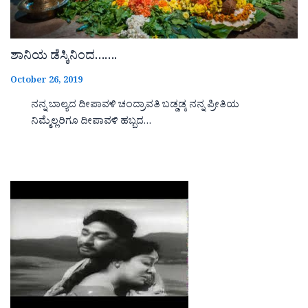
ಶಾನಿಯ ಡೆಸ್ಕಿನಿಂದ…….
October 26, 2019
ನನ್ನ ಬಾಲ್ಯದ ದೀಪಾವಳಿ ಚಂದ್ರಾವತಿ ಬಡ್ಡಡ್ಕ ನನ್ನ ಪ್ರೀತಿಯ
ನಿಮ್ಮೆಲ್ಲರಿಗೂ ದೀಪಾವಳಿ ಹಬ್ಬದ…