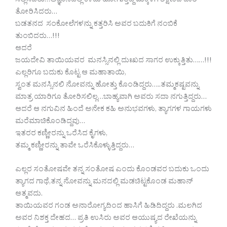
ಸಲ್ಲಿಸಿದರು…ಅಜ್ಞಾನದಲ್ಲಿ ಕಳೆದು ಹೋಗುತ್ತಿದ್ದ ಮಕ್ಕಳಿಗೆ ಶಿಕ್ಷಣದ ದಾರಿ
ತೋರಿಸಿದರು…
ಬಡತನದ ಸಂಕೋಲೆಗಳನ್ನು ಕತ್ತರಿಸಿ ಅವರ ಬದುಕಿಗೆ ನಂಬಿಕೆ
ತುಂಬಿದರು…!!!
ಆದರೆ
ಜಯದೇವಿ ತಾಯಿಯವರ ಮನಸ್ಸಿನಲ್ಲಿ ದುಃಖದ ಸಾಗರ ಉಕ್ಕುತ್ತಿತು……!!!
ಎಲ್ಲರಿಗೂ ಬದುಕು ಕೊಟ್ಟ ಆ ಮಹಾತಾಯಿ,
ಸ್ವಂತ ಮನಸ್ಸಿನಲಿ ನೋವನ್ನು ಹೋತ್ತು ಕೊಂಡಿದ್ದರು…..ತಮ್ಮಕಷ್ಟವನ್ನು
ಮಾತ್ರ ಯಾರಿಗೂ ತೋರಿಸಲಿಲ್ಲ…ಬಾಹ್ಯವಾಗಿ ಅವರು ಸದಾ ನಗುತ್ತಿದ್ದರು…
ಆದರೆ ಆ ನಗುವಿನ ಹಿಂದೆ ಅನೇಕ ಕಹಿ ಅನುಭವಗಳು, ತ್ಯಾಗಗಳ ಗಾಯಗಳು
ಮರೆಮಾಚಿಕೊಂಡಿದ್ದವು…
ಇತರರ ಕಣ್ಣೀರನ್ನು ಒರೆಸಿದ ಕೈಗಳು,
ತಮ್ಮ ಕಣ್ಣೀರನ್ನು ತಾವೇ ಒರೆಸಿಕೊಳ್ಳುತ್ತಿದ್ದರು…
ಎಲ್ಲರ ಸಂತೋಷವೇ ತನ್ನ ಸಂತೋಷ ಎಂದು ಕೊಂಡವರ ಬದುಕು ಒಂದು
ತ್ಯಾಗದ ಗಾಥೆ,ತನ್ನ ನೋವನ್ನು ಮನದಲ್ಲಿ ಮಡಚಿಟ್ಟಕೊಂಡ ಮಹಾನ್
ಆತ್ಮವದು.
ತಾಯಿಯವರ ಗಂಡ ಅನಾರೋಗ್ಯದಿಂದ ಹಾಸಿಗೆ ಹಿಡಿದಿದ್ದರು .ಮಲಗಿದ
ಅವರ ನಿಶಕ್ತ ದೇಹದ… ಪ್ರತಿ ಉಸಿರು ಅವರ ಆಯುಷ್ಯದ ರೇಖೆಯನ್ನು