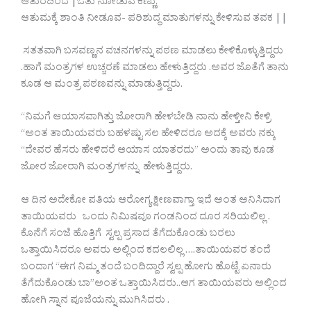
ಆತುರದಿಂದ |ಓತು ನೋಡುವ ಕಣ್ಣು,
ಆತುಮಕ್ಕೆ ಶಾಂತಿ ನೀಡೂವ- ಪರಿಶುದ್ಧ ಮಾತುಗಳನ್ನು ಕೇಳಿಸುವ ತವಕ ||
ಸತತವಾಗಿ ಬಸವಣ್ಣನ ವಚನಗಳನ್ನು ಪಠಣ ಮಾಡಲು ಕೇಳಿಕೊಳ್ಳುತ್ತಿದ್ದರು
.ಹಾಗೆ ಮಂತ್ರಗಳ ಉಚ್ಚರಣೆ ಮಾಡಲು ಹೇಳುತ್ತಿದ್ದರು .ಅವರ ಜೊತೆಗೆ ತಾನು
ಕೂಡ ಆ ಮಂತ್ರ ಪಠಣವನ್ನು ಮಾಡುತ್ತಿದ್ದರು.
“ನಿಮಗೆ ಆಯಾಸವಾಗಿತ್ತು ಜೋರಾಗಿ ಹೇಳಬೇಡಿ ನಾನು ಹೇಳ್ತೀನಿ ಕೇಳ್ರಿ
“ಅಂತ ತಾಯಿಯವರು ಬಹಳಷ್ಟು ಸಲ ಹೇಳಿದರೂ ಅದಕ್ಕೆ ಅವರು ನಕ್ಕು
“ದೇವರ ಹೆಸರು ಹೇಳಿದರೆ ಆಯಾಸ ಯಾತರದು” ಅಂದು ತಾವು ಕೂಡ
ಜೋರ ಜೋರಾಗಿ ಮಂತ್ರಗಳನ್ನು ಹೇಳುತ್ತಿದ್ದರು.
ಆ ದಿನ ಅದೇಕೋ ಪತಿಯ ಆರೋಗ್ಯ ಕ್ಷೀಣವಾಗ್ತಾ ಇದೆ ಅಂತ ಅನಿಸಿದಾಗ
ತಾಯಿಯವರು ಒಂದು ನಿಮಿಷವೂ ಗಂಡನಿಂದ ದೂರ ಸರಿಯಲಿಲ್ಲ .
ಕೊನೆಗೆ ಸಂಜೆ ಹೊತ್ತಿಗೆ ಸ್ವಲ್ಪ ಪ್ರಸಾದ ತೆಗೆದುಕೊಂಡು ಬರಲು
ಒತ್ತಾಯಿಸಿದರೂ ಅವರು ಅಲ್ಲಿಂದ ಕದಲಲಿಲ್ಲ ….ತಾಯಿಯವರ ತಂದೆ
ಬಂದಾಗ “ಈಗ ನಿಮ್ಮ ತಂದೆ ಬಂದಿದ್ದಾರೆ ಸ್ವಲ್ಪ ಹೋಗು ಹೊಟ್ಟೆ ಏನಾರು
ತೆಗೆದುಕೊಂಡು ಬಾ”ಅಂತ ಒತ್ತಾಯಿಸಿದರು..ಆಗ ತಾಯಿಯವರು ಅಲ್ಲಿಂದ
ಹೋಗಿ ಸ್ನಾನ ಪೂಜೆಯನ್ನು ಮುಗಿಸಿದರು .