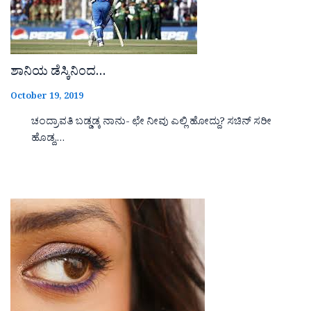
ಶಾನಿಯ ಡೆಸ್ಕಿನಿಂದ…
October 19, 2019
ಚಂದ್ರಾವತಿ ಬಡ್ಡಡ್ಕ ನಾನು- ಛೇ ನೀವು ಎಲ್ಲಿ ಹೋದ್ದು? ಸಚಿನ್ ಸರೀ
ಹೊಡ್ದ,…