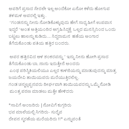
ಅವರಿಗೆ ಪ್ರಸಾದ ಸೇರಲೇ ಇಲ್ಲ ಅಂದೆಕೋ ಏನೋ ಕಳೆದು ಹೋಗುವ
ತಳಮಳ ಅವರಲ್ಲಿ ಇತ್ತು .
“ಗಂಡನನ್ನು ನೀನು ನೋಡಿಕೊಳ್ಳುವುದು ಹೇಗೆ ಸಾಧ್ಯ ಹೀಗೆ ಉಪವಾಸ
ಇದ್ದರೆ “ಅಂತ ಅತ್ತಿಯಂದಿರ ಆಗ್ರಹಿಸಿದ್ದಕ್ಕೆ ಒಲ್ಲದ ಮನಸ್ಸಿನಿಂದ ಒಂದು
ಬಟ್ಟಲು ಹಾಲನ್ನು ಕುಡಿದು…. ಸಿದ್ದರಾಮನ ಹಣೆಯ ಅಂಗಾರ
ತೆಗೆದುಕೊಂಡು ಪತಿಯ ಹತ್ತಿರ ಬಂದರು.
ಅವರ ಹತ್ತಿರವಿದ ಆಳ ಶಂಕರವನ್ನು ” ಇನ್ನು ನೀನು ಹೋಗಿ ಪ್ರಸಾದ
ತೆಗೆದುಕೊಂಡು ಬಾ, ನಾನು ಇರುತ್ತೇನೆ ಅಂದರು
ಎಂಥ ಪರಿಸ್ಥಿತಿಯಲಿಯೂ ಎಲ್ಲರ ಕಾಳಜಿಯನ್ನು ಮಾಡುವುದನ್ನು ಮಾತ್ರ
ಜಯದೇವಿ ತಾಯಿಯವರು ಮರೆಯುತ್ತಿರಲಿಲ್ಲ .
ಗಂಡ ಚನ್ಮಲ್ಲಪ್ಪನವರು ದೀರ್ಘವಾಗಿ ತಾಯಿಯವರನ್ನು ಒಮ್ಮೆ ನೋಡಿ
ಮಂತ್ರ ಪಠಣ ಮಾಡಲು ಮತ್ತೇ ಹೇಳಿದರು
*ಸಾವಿಗೆ ಅಂಜದಿರು |ನೋವಿಗೆ ಕುಗ್ಗದಿರು
ಭವ ಮಾಲೆಯಲ್ಲಿ ಸಿಗದಿರು- ಸುದೈವ
ದೇವನ ಸ್ಮರಣೆಯ ಮರೆಯದಿರು !!* ಎನ್ನುವಂತೆ