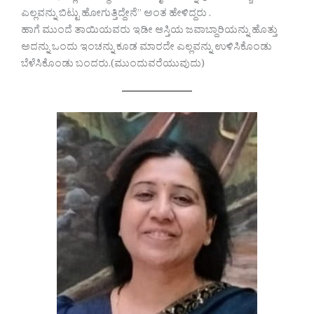
ಎಲ್ಲವನ್ನು ಬಿಟ್ಟು ಹೋಗುತ್ತಿದ್ದೇನೆ” ಅಂತ ಹೇಳಿದ್ದರು .
ಹಾಗೆ ಮುಂದೆ ತಾಯಿಯವರು ಇಡೀ ಆಸ್ತಿಯ ಜವಾಬ್ದಾರಿಯನ್ನು ಹೊತ್ತು
ಅದನ್ನು ಒಂದು ಇಂಚನ್ನು ಕೂಡ ಮಾರದೇ ಎಲ್ಲವನ್ನು ಉಳಿಸಿಕೊಂಡು
ಬೆಳೆಸಿಕೊಂಡು ಬಂದರು.(ಮುಂದುವರೆಯುವುದು)