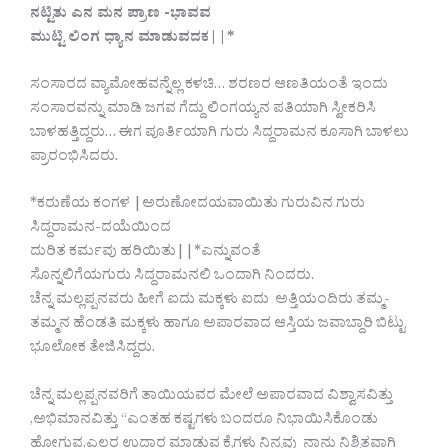
ನಟ್ಟಿತು ಎನ ಮನ ಪ್ರಾಣ -ಭಾವವ
ಮುಟ್ಟಿ ಲಿಂಗ ಧ್ಯಾನ ಮಾಡುವದಕ||*
ಸಂಸಾರದ ವ್ಯಾಮೋಹವನ್ನೆಲ್ಲ ಕಳಚಿ… ಶರಣರ ಆಣತಿಯಂತೆ ಇಂದು
ಸಂಸಾರವನ್ನು ಮಾಡಿ ಜಗವ ಗೆದ್ದು ಲಿಂಗಯ್ಯನ ಪತಿಯಾಗಿ ಸ್ವೀಕರಿಸಿ
ಬಾಳಹತ್ತಿದ್ದರು… ಈಗ ಪೂರ್ತಿಯಾಗಿ ಗುರು ಸಿದ್ದರಾಮನ ಕೂಸಾಗಿ ಬಾಳಲು
ಪ್ರಾರಂಭಿಸಿದರು.
*ಕರುಣೆಯ ಕಂಗಳ |ಅರುಣೋದಯವಾಯಿತು ಗುರುವಿನ ಗುರು
ಸಿದ್ದರಾಮನ-ದಯೆಯಿಂದ
ದುರಿತ ಕರ್ಮವು ಹರಿಯಿತು||*ಎನ್ನುವಂತೆ
ಸೊನ್ನಲಿಗೆಯಗುರು ಸಿದ್ದರಾಮನಲಿ ಒಂದಾಗಿ ನಿಂದರು.
ಚೆನ್ನ ಮಲ್ಲಪ್ಪನವರು ಹೀಗೆ ಐದು ಮಕ್ಕಳು ಐದು ಅತ್ತಿಯಂದಿರು ತಮ್ಮ-
ತಮ್ಮನ ಹೆಂಡತಿ ಮಕ್ಕಳು ಹಾಗೂ ಅಪಾರವಾದ ಆಸ್ತಿಯ ಜವಾಬ್ದಾರಿ ಬಿಟ್ಟು
ಭೂಲೋಕ ತೇಜಿಸಿದ್ದರು.
ಚೆನ್ನ ಮಲ್ಲಪ್ಪನವರಿಗೆ ತಾಯಿಯವರ ಮೇಲೆ ಅಪಾರವಾದ ವಿಶ್ವಾಸವಿತ್ತು
,ಅಭಿಮಾನವಿತ್ತು “ಎಂತಹ ಕಷ್ಟಗಳು ಬಂದರೂ ನಿಭಾಯಿಸಿಕೊಂಡು
ಹೋಗುವ,ಎಲ್ಲರ ಉದ್ಧಾರ ಮಾಡುವ ಕೈಗಳು ನಿನ್ನವು ನಾನು ನಿಶ್ಚಿತವಾಗಿ