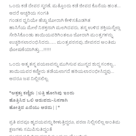
ಒಂದು ಕಡೆ ದೇವರ ಸ್ಮರಣೆ, ಮತ್ತೊಂದು ಕಡೆ ಜೀವದ ಕೊನೆಯ ಹಂತ…
ಆದರೆ ಅಚ್ಚರಿಯ ಸಂಗತಿ
ಗಂಡನ ಧ್ವನಿಯೇ ಹೆಚ್ಚು ಜೋರಾಗಿ ಕೇಳಿಸತೊಡಗಿತ
ಹಾಸಿಗೆಯ ಮೇಲೆ ನಿಶಕ್ತನಾಗಿ ಮಲಗಿದವರು, ತನ್ನ ಉಳಿದ ಶಕ್ತಿಯನ್ನೆಲ್ಲಾ
ಸೇರಿಸಿಕೊಂಡು ತಾಯಿಯವರಿಗಿಂತಲೂ ಜೋರಾಗಿ ಮಂತ್ರಗಳನ್ನು
ಉಚ್ಚರಿಸಲಾರಂಭಿಸಿದರು…… ಮಂತ್ರಪಠನವು..ಜೀವನದ ಅಂತಿಮ
ಘೋಷಣೆಯಾಗಿತ್ತು….!!!!!
ಒಂದು ಆತ್ಮ ತನ್ನ ಪಯಣವನ್ನು ಮುಗಿಸುವ ಮುನ್ನದ ಶುದ್ಧ ಸಂಕಲ್ಪ…
ತಾಯಿಯವರ ಕಣ್ಣೀರು ತಡೆಯಲಾಗದೆ ಹರಿಯಲಾರಂಭೀಸಿದ್ದವು…
ಆದರೂ ಜಪ ನಿಲ್ಲಿಸಲಿಲ್ಲ.
*ಅತ್ತತ್ತು ಕಣ್ಣಿರು |ಬತ್ತಿ ಹೋಗಿವು ಇಂದು
ಹೊತ್ತಿಸಿದ ಒಲಿ ಆರುವದು-ನಿನಗಾಗಿ
ಹೋತ್ತಿದ ಎದೆಯು ಆರದು||*
ಪ್ರತಿ ಪದವೂ ಹೃದಯವನ್ನು ಕೀಳುತ್ತಿದ್ದರೂ, ಪಠಣ ನಿಲ್ಲಿಸಲಿಲ್ಲ ಅಂತಿಮ
ಕ್ಷಣಗಳು ಸಮಿಪಿಸುತಿದ್ದಂತೆ