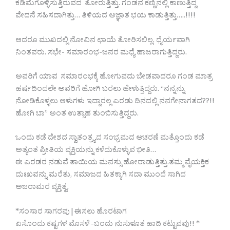
ಕಡಿಮೆಗೊಳ್ಳಿಸುತ್ತಿರುವದ ತೋರುತ್ತಿತ್ತು. ಗಂಡನ ಕಣ್ಣಿನಲ್ಲಿ ಕಾಣುತ್ತಿದ್ದ
ವೇದನೆ ಸಹಿಸದಾಗಿತ್ತು… ತಿಳಿಯದ ಅಜ್ಞಾತ ಭಯ ಕಾಡುತ್ತಿತ್ತು…..!!!!
ಆದರೂ ಮುಖದಲ್ಲಿ ನೋವಿನ ಛಾಯೆ ತೋರಿಸಲಿಲ್ಲ. ಧೈರ್ಯವಾಗಿ
ನಿಂತವರು. ಸಭೇ- ಸಮಾರಂಭ-ಜನರ ಮಧ್ಯೆ ಹಾಜರಾಗುತ್ತಿದ್ದರು.
ಅವರಿಗೆ ಯಾವ ಸಮಾರಂಭಕ್ಕೆ ಹೋಗುವದು ಬೇಡವಾದರೂ ಗಂಡ ಮಾತ್ರ
ಹರ್ಷದಿಂದಲೇ ಅವರಿಗೆ ಹೋಗಿ ಬರಲು ಹೇಳುತ್ತಿದ್ದರು. “ನನ್ನನ್ನು
ನೋಡಿಕೊಳ್ಳಲು ಆಳುಗಳು ಇದ್ದಾರಲ್ಲ ಎರಡು ದಿನದಲ್ಲಿ ನನಗೇನಾಗತದ??!!
ಹೋಗಿ ಬಾ” ಅಂತ ಉತ್ಸಾಹ ತುಂಬಿಸುತ್ತಿದ್ದರು.
ಒಂದು ಕಡೆ ದೇಶದ ಸ್ವಾತಂತ್ರ್ಯದ ಸಂಭ್ರಮದ ಆಚರಣೆ ಮತ್ತೊಂದು ಕಡೆ
ಅತ್ಯಂತ ಪ್ರೀತಿಯ ವ್ಯಕ್ತಿಯನ್ನು ಕಳೆದುಕೊಳ್ಳುವ ಭೀತಿ…
ಈ ಎರಡರ ನಡುವೆ ತಾಯಿಯ ಮನಸ್ಸು ಹೋರಾಡುತ್ತಿತ್ತು.ತಮ್ಮ ವೈಯಕ್ತಿಕ
ದುಃಖವನ್ನು ಮರೆತು, ಸಮಾಜದ ಹಿತಕ್ಕಾಗಿ ಸದಾ ಮುಂದೆ ಸಾಗಿದ
ಅಜರಾಮರ ವ್ಯಕ್ತಿತ್ವ.
*ಸಂಸಾರ ಸಾಗರವು|ಈಸಲು ಹೊರಟಾಗ
ಏಸೊಂದು ಕಷ್ಟಗಳ ಮೊಸಳೆ -ಬಂದು ನುಸುಳೂತ ಹಾದಿ ಕಟ್ಟುವವು!! *