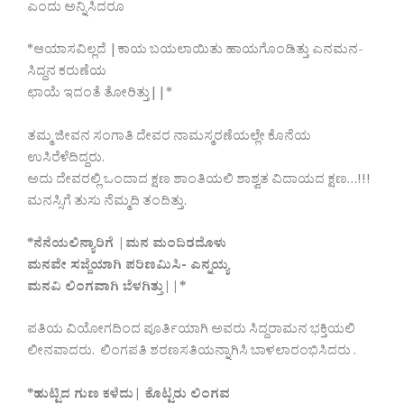
ಎಂದು ಅನ್ನಿಸಿದರೂ
*ಆಯಾಸವಿಲ್ಲದೆ |ಕಾಯ ಬಯಲಾಯಿತು ಹಾಯಗೊಂಡಿತ್ತು ಎನಮನ-
ಸಿದ್ದನ ಕರುಣೆಯ
ಛಾಯೆ ಇದಂತೆ ತೋರಿತ್ತು||*
ತಮ್ಮ ಜೀವನ ಸಂಗಾತಿ ದೇವರ ನಾಮಸ್ಮರಣೆಯಲ್ಲೇ ಕೊನೆಯ
ಉಸಿರೆಳೆದಿದ್ದರು.
ಅದು ದೇವರಲ್ಲಿ ಒಂದಾದ ಕ್ಷಣ ಶಾಂತಿಯಲಿ ಶಾಶ್ವತ ವಿದಾಯದ ಕ್ಷಣ…!!!
ಮನಸ್ಸಿಗೆ ತುಸು ನೆಮ್ಮದಿ ತಂದಿತ್ತು.
*ನೆನೆಯಲಿನ್ಯಾರಿಗೆ |ಮನ ಮಂದಿರದೊಳು
ಮನವೇ ಸಜ್ಜೆಯಾಗಿ ಪರಿಣಮಿಸಿ- ಎನ್ನಯ್ಯ
ಮನವಿ ಲಿಂಗವಾಗಿ ಬೆಳಗಿತ್ತು||*
ಪತಿಯ ವಿಯೋಗದಿಂದ ಪೂರ್ತಿಯಾಗಿ ಅವರು ಸಿದ್ದರಾಮನ ಭಕ್ತಿಯಲಿ
ಲೀನವಾದರು. ಲಿಂಗಪತಿ ಶರಣಸತಿಯನ್ನಾಗಿಸಿ ಬಾಳಲಾರಂಭಿಸಿದರು .
*ಹುಟ್ಟಿದ ಗುಣ ಕಳೆದು| ಕೊಟ್ಟರು ಲಿಂಗವ