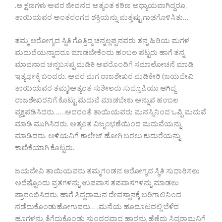
.ಆ ಕ್ಷಣಗಳು ಅವರ ಜೀವನದ ಅತ್ಯಂತ ಕಠಿಣ ಅಧ್ಯಾಯವಾಗಿದ್ದರೂ,
ತಾಯಿಯವರ ಅಂತರಂಗದ ಶಕ್ತಿಯನ್ನು ಮತ್ತಷ್ಟು ಗಾಢಗೊಳಿಸಿತು…
ತಮ್ಮ ಆರೋಗ್ಯದ ಸ್ಥಿತಿ ಗೊತ್ತಿದ್ದ ಚನ್ನಲ್ಲಪ್ಪನವರು ತನ್ನ ಹಿರಿಯ ಮಗಳ
ಮದುವೆಯನ್ನಾದರೂ ಮಾಡಬೇಕೆಂದು ಹಂಬಲ ಪಟ್ಟರು ಹಾಗೆ ತನ್ನ
ಮಾವನಾದ ಚನ್ನಬಸಪ್ಪ ಮಡಿಕಿ ಅವರೊಂದಿಗೆ ಸಮಾಲೋಚನೆ ಮಾಡಿ
ಇತ್ಯರ್ಥಕ್ಕೆ ಬಂದರು. ಅವರ ಮಗ ರಾಜಶೇಖರ ಮಡಿಕೇರಿ (ಜಯದೇವಿ
ತಾಯಿಯವರ ತಮ್ಮ)ಅತ್ಯಂತ ಸುಶೀಲರು ಸುದ್ರೂಪಿಯು ಆಗಿದ್ದ
ರಾಜಶೇಖರನಿಗೆ ಕೊಟ್ಟು ಮದುವೆ ಮಾಡಬೇಕು ಅನ್ನುವ ಹಂಬಲ
ವ್ಯಕ್ತಪಡಿಸಿದರು……ಅದರಂತೆ ತಾಯಿಯವರು ಮನಸ್ಸಿನಿಂದ ಒಪ್ಪಿ ಮದುವೆ
ಮಾಡಿ ಮುಗಿಸಿದರು. ಅತ್ಯಂತ ವಿಜೃಂಭಣೆಯಿಂದ ಮದುವೆಯನ್ನು
ಮಾಡಿದರು. ಅಳಿಯನಿಗೆ ಕಾಲೇಜ್ ಹೋಗಿ ಬರಲು ಕುದುರೆಯನ್ನು
ಕಾಣಿಕೆಯಾಗಿ ಕೊಟ್ಟರು.
ಜಯದೇವಿ ತಾಯಿಯವರು ತಮ್ಮಗಂಡನ ಆರೋಗ್ಯದ ಸ್ಥಿತಿ ಸುಧಾರಿಸಲು
ಅದೆಷ್ಟೊಂದು ವ್ರತಗಳನ್ನು ಉಪವಾಸ ತಪವಾಸಗಳನ್ನು ಮಾಡಲು
ಪ್ರಾರಂಭಿಸಿದರು. ಹಾಗೆ ಸಿದ್ದರಾಮನ ದೇವಸ್ಥಾನಕ್ಕೆ ಬರಿಗಾಲಿನಿಂದ
ನಡೆದುಕೊಂಡುಹೋಗುವರು… ,ಮನೆಯ ಹೂದೂಟದಲ್ಲಿ ಬೆಳೆದ
ಹೂಗಳನ್ನು ತೆಗೆದುಕೊಂಡು ಸುಂದರವಾದ ಹಾರನ್ನು ಹೆಣೆದು ಸಿದ್ದರಾಮನಿಗೆ