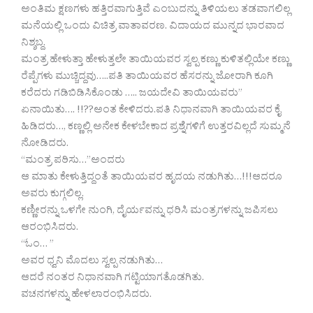
ಅಂತಿಮ ಕ್ಷಣಗಳು ಹತ್ತಿರವಾಗುತ್ತಿವೆ ಎಂಬುದನ್ನು ತಿಳಿಯಲು ತಡವಾಗಲಿಲ್ಲ
ಮನೆಯಲ್ಲಿ ಒಂದು ವಿಚಿತ್ರ ವಾತಾವರಣ. ವಿದಾಯದ ಮುನ್ನದ ಭಾರವಾದ
ನಿಶ್ಶಬ್ದ.
ಮಂತ್ರ ಹೇಳುತ್ತಾ ಹೇಳುತ್ತಲೇ ತಾಯಿಯವರ ಸ್ವಲ್ಪ ಕಣ್ಣು ಕುಳಿತಲ್ಲಿಯೇ ಕಣ್ಣು
ರೆಪ್ಪೆಗಳು ಮುಚ್ಚಿದ್ದವು…..ಪತಿ ತಾಯಿಯವರ ಹೆಸರನ್ನು ಜೋರಾಗಿ ಕೂಗಿ
ಕರೆದರು ಗಡಿಬಿಡಿಸಿಕೊಂಡು ….. ಜಯದೇವಿ ತಾಯಿಯವರು”
ಏನಾಯಿತು…. !!??ಅಂತ ಕೇಳಿದರು.ಪತಿ ನಿಧಾನವಾಗಿ ತಾಯಿಯವರ ಕೈ
ಹಿಡಿದರು…, ಕಣ್ಣಲ್ಲಿ ಅನೇಕ ಕೇಳಬೇಕಾದ ಪ್ರಶ್ನೆಗಳಿಗೆ ಉತ್ತರವಿಲ್ಲದೆ ಸುಮ್ಮನೆ
ನೋಡಿದರು.
“ಮಂತ್ರ ಪಠಿಸು…”ಅಂದರು
ಆ ಮಾತು ಕೇಳುತ್ತಿದ್ದಂತೆ ತಾಯಿಯವರ ಹೃದಯ ನಡುಗಿತು…!!!ಆದರೂ
ಅವರು ಕುಗ್ಗಲಿಲ್ಲ.
ಕಣ್ಣೀರನ್ನು ಒಳಗೇ ನುಂಗಿ, ದೈರ್ಯವನ್ನು ಧರಿಸಿ ಮಂತ್ರಗಳನ್ನು ಜಪಿಸಲು
ಆರಂಭಿಸಿದರು.
“ಓಂ… ”
ಅವರ ಧ್ವನಿ ಮೊದಲು ಸ್ವಲ್ಪ ನಡುಗಿತು…
ಆದರೆ ನಂತರ ನಿಧಾನವಾಗಿ ಗಟ್ಟಿಯಾಗತೊಡಗಿತು.
ವಚನಗಳನ್ನು ಹೇಳಲಾರಂಭಿಸಿದರು.