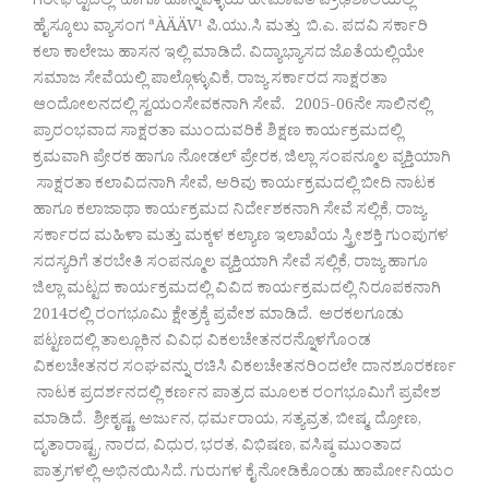
ಗರೀಘಟ್ಟದಲ್ಲಿ ಹಾಗೂ ಹೊನ್ನವಳ್ಳಿಯ ಹೇಮಾವತಿ ಪ್ರೌಢಶಾಲೆಯಲ್ಲಿ
ಹೈಸ್ಕೂಲು ವ್ಯಾಸಂಗ ªÀÄÄV¹ ಪಿ.ಯು.ಸಿ ಮತ್ತು ಬಿ.ಎ. ಪದವಿ ಸರ್ಕಾರಿ
ಕಲಾ ಕಾಲೇಜು ಹಾಸನ ಇಲ್ಲಿ ಮಾಡಿದೆ. ವಿದ್ಯಾಭ್ಯಾಸದ ಜೊತೆಯಲ್ಲಿಯೇ
ಸಮಾಜ ಸೇವೆಯಲ್ಲಿ ಪಾಲ್ಗೊಳ್ಳುವಿಕೆ, ರಾಜ್ಯ ಸರ್ಕಾರದ ಸಾಕ್ಷರತಾ
ಆಂದೋಲನದಲ್ಲಿ ಸ್ವಯಂಸೇವಕನಾಗಿ ಸೇವೆ. 2005-06ನೇ ಸಾಲಿನಲ್ಲಿ
ಪ್ರಾರಂಭವಾದ ಸಾಕ್ಷರತಾ ಮುಂದುವರಿಕೆ ಶಿಕ್ಷಣ ಕಾರ್ಯಕ್ರಮದಲ್ಲಿ
ಕ್ರಮವಾಗಿ ಪ್ರೇರಕ ಹಾಗೂ ನೋಡಲ್ ಪ್ರೇರಕ, ಜಿಲ್ಲಾ ಸಂಪನ್ಮೂಲ ವ್ಯಕ್ತಿಯಾಗಿ
ಸಾಕ್ಷರತಾ ಕಲಾವಿದನಾಗಿ ಸೇವೆ, ಅರಿವು ಕಾರ್ಯಕ್ರಮದಲ್ಲಿ ಬೀದಿ ನಾಟಕ
ಹಾಗೂ ಕಲಾಜಾಥಾ ಕಾರ್ಯಕ್ರಮದ ನಿರ್ದೇಶಕನಾಗಿ ಸೇವೆ ಸಲ್ಲಿಕೆ, ರಾಜ್ಯ
ಸರ್ಕಾರದ ಮಹಿಳಾ ಮತ್ತು ಮಕ್ಕಳ ಕಲ್ಯಾಣ ಇಲಾಖೆಯ ಸ್ತ್ರೀಶಕ್ತಿ ಗುಂಪುಗಳ
ಸದಸ್ಯರಿಗೆ ತರಬೇತಿ ಸಂಪನ್ಮೂಲ ವ್ಯಕ್ತಿಯಾಗಿ ಸೇವೆ ಸಲ್ಲಿಕೆ, ರಾಜ್ಯ ಹಾಗೂ
ಜಿಲ್ಲಾ ಮಟ್ಟದ ಕಾರ್ಯಕ್ರಮದಲ್ಲಿ ವಿವಿದ ಕಾರ್ಯಕ್ರಮದಲ್ಲಿ ನಿರೂಪಕನಾಗಿ
2014ರಲ್ಲಿ ರಂಗಭೂಮಿ ಕ್ಷೇತ್ರಕ್ಕೆ ಪ್ರವೇಶ ಮಾಡಿದೆ. ಅರಕಲಗೂಡು
ಪಟ್ಟಣದಲ್ಲಿ ತಾಲ್ಲೂಕಿನ ವಿವಿಧ ವಿಕಲಚೇತನರನ್ನೊಳಗೊಂಡ
ವಿಕಲಚೇತನರ ಸಂಘವನ್ನು ರಚಿಸಿ ವಿಕಲಚೇತನರಿಂದಲೇ ದಾನಶೂರಕರ್ಣ
ನಾಟಕ ಪ್ರದರ್ಶನದಲ್ಲಿ ಕರ್ಣನ ಪಾತ್ರದ ಮೂಲಕ ರಂಗಭೂಮಿಗೆ ಪ್ರವೇಶ
ಮಾಡಿದೆ. ಶ್ರೀಕೃಷ್ಣ, ಅರ್ಜುನ, ಧರ್ಮರಾಯ, ಸತ್ಯವ್ರತ, ಬೀಷ್ಮ, ದ್ರೋಣ,
ದೃತಾರಾಷ್ಟ್ರ, ನಾರದ, ವಿಧುರ, ಭರತ, ವಿಭಿಷಣ, ವಸಿಷ್ಠ ಮುಂತಾದ
ಪಾತ್ರಗಳಲ್ಲಿ ಅಭಿನಯಿಸಿದೆ. ಗುರುಗಳ ಕೈ ನೋಡಿಕೊಂಡು ಹಾರ್ಮೋನಿಯಂ