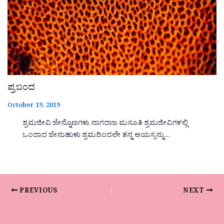
ಪ್ರಬಂದ
October 19, 2019
ಶ್ರಮಜೀವಿ ಜೇನ್ನೊಣಗಳು ನಾಗರಾಜ ಮಸೂತಿ ಶ್ರಮಜೀವಿಗಳಲ್ಲಿ
ಒಂದಾದ ಜೇನುಹುಳು ಶ್ರಮದಿಂದಲೇ ತನ್ನ ಆಯಸ್ಸನ್ನು…
PREVIOUS
NEXT