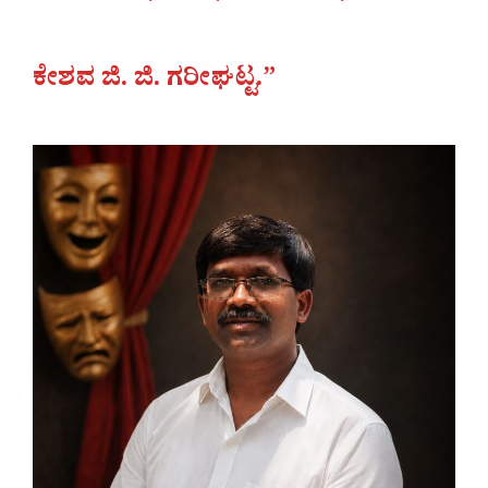
ಕೇಶವ ಜಿ. ಜಿ. ಗರೀಘಟ್ಟ.”‌