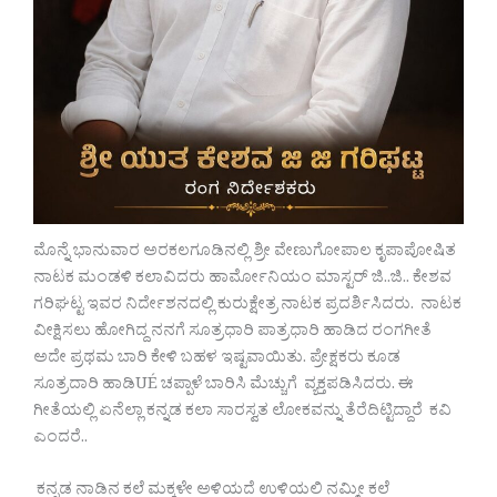
ಮೊನ್ನೆ ಭಾನುವಾರ ಅರಕಲಗೂಡಿನಲ್ಲಿ ಶ್ರೀ ವೇಣುಗೋಪಾಲ ಕೃಪಾಪೋಷಿತ
ನಾಟಕ ಮಂಡಳಿ ಕಲಾವಿದರು ಹಾರ್ಮೋನಿಯಂ ಮಾಸ್ಟರ್ ಜಿ..ಜಿ.. ಕೇಶವ
ಗರಿಘಟ್ಟ ಇವರ ನಿರ್ದೇಶನದಲ್ಲಿ ಕುರುಕ್ಷೇತ್ರ ನಾಟಕ ಪ್ರದರ್ಶಿಸಿದರು. ನಾಟಕ
ವೀಕ್ಷಿಸಲು ಹೋಗಿದ್ದ ನನಗೆ ಸೂತ್ರಧಾರಿ ಪಾತ್ರಧಾರಿ ಹಾಡಿದ ರಂಗಗೀತೆ
ಅದೇ ಪ್ರಥಮ ಬಾರಿ ಕೇಳಿ ಬಹಳ ಇಷ್ಟವಾಯಿತು. ಪ್ರೇಕ್ಷಕರು ಕೂಡ
ಸೂತ್ರದಾರಿ ಹಾಡಿUÉ ಚಪ್ಪಾಳೆ ಬಾರಿಸಿ ಮೆಚ್ಚುಗೆ ವ್ಯಕ್ತಪಡಿಸಿದರು. ಈ
ಗೀತೆಯಲ್ಲಿ ಏನೆಲ್ಲಾ ಕನ್ನಡ ಕಲಾ ಸಾರಸ್ವತ ಲೋಕವನ್ನು ತೆರೆದಿಟ್ಟಿದ್ದಾರೆ ಕವಿ
ಎಂದರೆ..
ಕನ್ನಡ ನಾಡಿನ ಕಲೆ ಮಕ್ಕಳೇ ಅಳಿಯದೆ ಉಳಿಯಲಿ ನಮ್ಮೀ ಕಲೆ