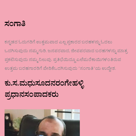
ಸಂಗಾತಿ
ಕನ್ನಡದ ಓದುಗರಿಗೆ ಉತ್ತಮವಾದ ಎಲ್ಲ ಪ್ರಕಾರದ ಬರಹಳನ್ನು ಓದಲು
ಒದಗಿಸುವುದು ನಮ್ಮ ಗುರಿ. ಜನಪರವಾದ, ಜೀವಪರವಾದ ಬರಹಗಳನ್ನು ಮಾತ್ರ
ಪ್ರಕಟಿಸುವುದು ನಮ್ಮ ನಿಲುವು. ಪ್ರತಿಭೆಯಿದ್ದೂ ಎಲೆಮರೆಕಾಯಿಗಳಂತಿರುವ
ಉತ್ತಮ ಬರಹಗಾರರಿಗೆ ವೇದಿಕೆಒದಗಿಸುವುದು ʼಸಂಗಾತಿʼಯ ಉದ್ದೇಶ.
ಕು.ಸ.ಮಧುಸೂದನರಂಗೇಹಳ್ಳಿ
ಪ್ರಧಾನಸಂಪಾದಕರು