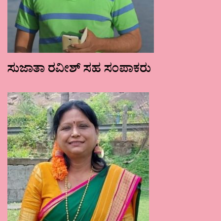
ಸುಜಾತಾ ರವೀಶ್ ಸಹ ಸಂಪಾಕರು