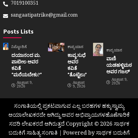
7019100351
sangaatipatrike@gmail.com
Posts Lists
ನಿಮ್ಮೊಂದಿಗೆ
ಕಾವ್ಯಯಾನ
ಕಾವ್ಯಯಾನ
ದಯಾನಂದ ಮ.
ಕಾವ್ಯ ಸುಧೆ
ವಾಣಿ
ಪಾಟೀಲ ಅವರ
ಅವರ
ಯಡಹಳ್ಳಿಮಠ
ಕವಿತೆ
ಕವಿತೆ
ಅವರ ಗಜಲ್
“ಮರೆಯಬೇಕು?”
“ತೊಟ್ಟಿಲು”
August 9,
August 9,
August
2026
2026
9, 2026
ಸಂಗಾತಿಯಲ್ಲಿ ಪ್ರಕಟವಾಗುವ ಎಲ್ಲ ಬರಹಗಳ ಹಕ್ಕುಸ್ವಾಮ್ಯ
ಆಯಾಲೇಖಕರದೇ ಆಗಿದ್ದು ಅವರ ಅಭಿಪ್ರಾಯಗಳಹೊಣೆಗಾರಿಕೆ
ಸದರಿ ಲೇಖಕರದೆ ಆಗಿರುತ್ತದೆ Copyright © 2026 ಸಾರ್ಥಕ
ಬದುಕಿಗೆ ಸಾಹಿತ್ಯ ಸಂಗಾತಿ | Powered by ಸಾರ್ಥಕ ಬದುಕಿಗೆ