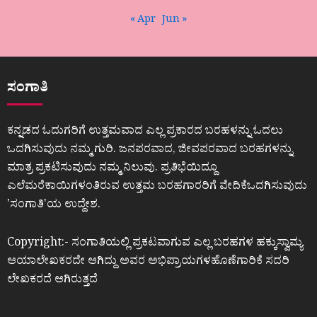
« Apr
Jun »
ಸಂಗಾತಿ
ಕನ್ನಡದ ಓದುಗರಿಗೆ ಉತ್ತಮವಾದ ಎಲ್ಲ ಪ್ರಕಾರದ ಬರಹಳನ್ನು ಓದಲು
ಒದಗಿಸುವುದು ನಮ್ಮ ಗುರಿ. ಜನಪರವಾದ, ಜೀವಪರವಾದ ಬರಹಗಳನ್ನು
ಮಾತ್ರ ಪ್ರಕಟಿಸುವುದು ನಮ್ಮ ನಿಲುವು. ಪ್ರತಿಭೆಯಿದ್ದೂ
ಎಲೆಮರೆಕಾಯಿಗಳಂತಿರುವ ಉತ್ತಮ ಬರಹಗಾರರಿಗೆ ವೇದಿಕೆಒದಗಿಸುವುದು
ʼಸಂಗಾತಿʼಯ ಉದ್ದೇಶ.
Copyright:- ಸಂಗಾತಿಯಲ್ಲಿ ಪ್ರಕಟವಾಗುವ ಎಲ್ಲ ಬರಹಗಳ ಹಕ್ಕುಸ್ವಾಮ್ಯ
ಆಯಾಲೇಖಕರದೇ ಆಗಿದ್ದು ಅವರ ಅಭಿಪ್ರಾಯಗಳಹೊಣೆಗಾರಿಕೆ ಸದರಿ
ಲೇಖಕರದೆ ಆಗಿರುತ್ತದೆ