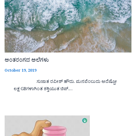
ಅಂತರಂಗದ ಅಲೆಗಳು
October 19, 2019
ಸುಜಾತ ರವೀಶ್ ಹೌದು. ಮನವೆಂಬುದು ಅದೆಷ್ಪೋ
ಲಕ್ಷ GBಗಳಾಗಿಂತ ಶಕ್ತಿಯುತ ಚಿಪ್.…