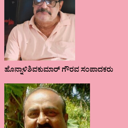
ಹೊನ್ನಾಳಿಶಿವಕುಮಾರ್ ಗೌರವ ಸಂಪಾದಕರು