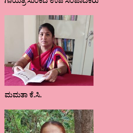
ಗಾಯತ್ರಿ ಸುಂಕದ ಉಪ ಸಂಪಾದಕರು
ಮಮತಾ ಕೆ.ಸಿ.