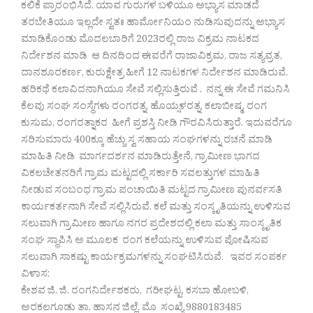
ಕಲಿಕೆ ಪ್ರಾರಂಭಿಸಿದೆ. ಯಾವ ಗುರುಗಳ ಬಳಿಯೂ ಅಭ್ಯಾಸ ಮಾಡದೆ
ತರಬೇತಿಯೂ ಇಲ್ಲದೇ ಸ್ವತಃ ಹಾರ್ಮೋನಿಯಂ ನುಡಿಸುವುದನ್ನು ಅಭ್ಯಾಸ
ಮಾಡಿಕೊಂಡು ಮೊದಲಬಾರಿಗೆ 2023ರಲ್ಲಿ ರಾಜ ವಿಕ್ರಮ ನಾಟಕದ
ನಿರ್ದೇಶನ ಮಾಡಿ ಆ ದಿನದಿಂದ ಈವರೆಗೆ ರಾಜಾವಿಕ್ರಮ, ರಾಜ ಸತ್ಯವ್ರತ,
ದಾನಶೂರಕರ್ಣ, ಕುರುಕ್ಷೇತ್ರ ಹೀಗೆ 12 ನಾಟಕಗಳ ನಿರ್ದೇಶನ ಮಾಡಿರುವೆ.
ಹರಿಕಥೆ ಕಲಾವಿದನಾಗಿಯೂ ಸೇವೆ ಸಲ್ಲಿಸುತ್ತಿರುವೆ . ನನ್ನ ಈ ಸೇವೆ ಗಮನಿಸಿ
ಕೆಲವು ಸಂಘ ಸಂಸ್ಥೆಗಳು ರಂಗರತ್ನ, ಹೊಯ್ಸಳರತ್ನ, ಕಲಾಬೀಷ್ಮ, ರಂಗ
ಕುಸುಮ, ರಂಗರತ್ನಾಕರ ಹೀಗೆ ಪ್ರಶಸ್ತಿ ನೀಡಿ ಗೌರವಿಸಿರುತ್ತಾರೆ. ಇದುವರೆಗೂ
ಸರಿಸುಮಾರು 400ಕ್ಕೂ ಹೆಚ್ಚು ಸ್ವ ಸಹಾಯ ಸಂಘಗಳನ್ನು ರಚನೆ ಮಾಡಿ
ಮಾಹಿತಿ ನೀಡಿ ಮಾರ್ಗದರ್ಶನ ಮಾಡಿರುತ್ತೇನೆ, ಗ್ರಾಮೀಣ ಭಾಗದ
ವಿಕಲಚೇತನರಿಗೆ ಗ್ರಾಮ ಮಟ್ಟದಲ್ಲಿ ಸರ್ಕಾರಿ ಸವಲತ್ತುಗಳ ಮಾಹಿತಿ
ನೀಡುವ ಸಂಬಂಧ ಗ್ರಾಮ ಪಂಚಾಯಿತಿ ಮಟ್ಟದ ಗ್ರಾಮೀಣ ಪುನರ್ವಸತಿ
ಕಾರ್ಯಕರ್ತನಾಗಿ ಸೇವೆ ಸಲ್ಲಿಸಿರುವೆ. ಕಲೆ ಮತ್ತು ಸಂಸ್ಕೃತಿಯನ್ನು ಉಳಿಸುವ
ಸಲುವಾಗಿ ಗ್ರಾಮೀಣ ಹಾಗೂ ನಗರ ಪ್ರದೇಶದಲ್ಲಿ ಕಲಾ ಮತ್ತು ಸಾಂಸ್ಕೃತಿಕ
ಸಂಘ ಸ್ಥಾಪಿಸಿ ಅ ಮೂಲಕ ರಂಗ ಕಲೆಯನ್ನು ಉಳಿಸುವ ಪೋಷಿಸುವ
ಸಲುವಾಗಿ ಸಾಕಷ್ಟು ಕಾರ್ಯಕ್ರಮಗಳನ್ನು ಸಂಘಟಿಸಿರುವೆ. ಇವರ ಸಂಪರ್ಕ
ವಿಳಾಸ:
ಕೇಶವ ಜಿ. ಜಿ. ರಂಗನಿರ್ದೇಶಕರು, ಗರೀಘಟ್ಟ, ಕಸಬಾ ಹೋಬಳಿ,
ಅರಕಲಗೂಡು ತಾ. ಹಾಸನ ಜಿಲ್ಲೆ. ಮೊ ಸಂಖ್ಯೆ 9880183485