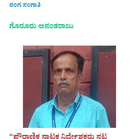
ರಂಗ ಸಂಗಾತಿ
ಗೊರೂರು ಅನಂತರಾಜು
“ಪೌರಾಣಿಕ ನಾಟಕ ನಿರ್ದೇಶಕರು ನಟ