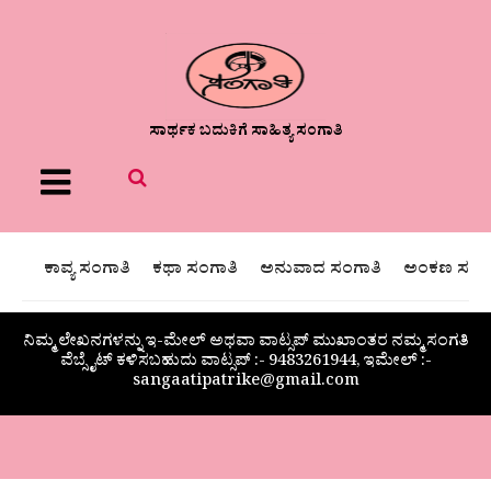
ಸಾರ್ಥಕ ಬದುಕಿಗೆ ಸಾಹಿತ್ಯ ಸಂಗಾತಿ
Menu
ಕಾವ್ಯ ಸಂಗಾತಿ
ಕಥಾ ಸಂಗಾತಿ
ಅನುವಾದ ಸಂಗಾತಿ
ಅಂಕಣ ಸಂಗಾ
ನಿಮ್ಮ ಲೇಖನಗಳನ್ನು ಇ-ಮೇಲ್ ಅಥವಾ ವಾಟ್ಸಪ್ ಮುಖಾಂತರ ನಮ್ಮ ಸಂಗತಿ
ವೆಬ್ಸೈಟ್ ಕಳಿಸಬಹುದು ವಾಟ್ಸಪ್‌ :- 9483261944, ಇಮೇಲ್ :-
sangaatipatrike@gmail.com