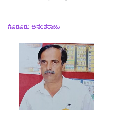
ಗೊರೂರು ಅನಂತರಾಜು