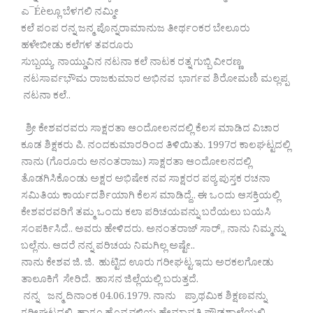
ಎ¯Éèಲ್ಲೂ ಬೆಳಗಲಿ ನಮ್ಮೀ
ಕಲೆ ಪಂಪ ರನ್ನ ಜನ್ಮ ಪೊನ್ನರಾಮಾನುಜ ತೀರ್ಥಂಕರ ಬೇಲೂರು
ಹಳೇಬೀಡು ಕಲೆಗಳ ತವರೂರು
ಸುಬ್ಬಯ್ಯ ನಾಯ್ಡುವಿನ ನಟನಾ ಕಲೆ ನಾಟಕ ರತ್ನ ಗುಬ್ಬಿ ವೀರಣ್ಣ
ನಟಸಾರ್ವಭೌಮ ರಾಜಕುಮಾರ ಅಭಿನವ ಭಾರ್ಗವ ಶಿರೋಮಣಿ ಮಲ್ಲಪ್ಪ
ನಟನಾ ಕಲೆ..
ಶ್ರೀ ಕೇಶವರವರು ಸಾಕ್ಷರತಾ ಆಂದೋಲನದಲ್ಲಿ ಕೆಲಸ ಮಾಡಿದ ವಿಚಾರ
ಕೂಡ ಶಿಕ್ಷಕರು ಪಿ. ನಂದಕುಮಾರರಿಂದ ತಿಳಿಯಿತು. 1997ರ ಕಾಲಘಟ್ಟದಲ್ಲಿ
ನಾನು (ಗೊರೂರು ಅನಂತರಾಜು) ಸಾಕ್ಷರತಾ ಆಂದೋಲನದಲ್ಲಿ
ತೊಡಗಿಸಿಕೊಂಡು ಅಕ್ಷರ ಅಭಿಷೇಕ ನವ ಸಾಕ್ಷರರ ಪಠ್ಯ ಪುಸ್ತಕ ರಚನಾ
ಸಮಿತಿಯ ಕಾರ್ಯದರ್ಶಿಯಾಗಿ ಕೆಲಸ ಮಾಡಿದ್ದೆ.. ಈ ಒಂದು ಆಸಕ್ತಿಯಲ್ಲಿ
ಕೇಶವರವರಿಗೆ ತಮ್ಮ ಒಂದು ಕಲಾ ಪರಿಚಯವನ್ನು ಬರೆಯಲು ಬಯಸಿ
ಸಂಪರ್ಕಿಸಿದೆ.. ಅವರು ಹೇಳಿದರು. ಅನಂತರಾಜ್ ಸಾರ್,, ನಾನು ನಿಮ್ಮನ್ನು
ಬಲ್ಲೆನು. ಆದರೆ ನನ್ನ ಪರಿಚಯ ನಿಮಗಿಲ್ಲ ಅಷ್ಟೇ..
ನಾನು ಕೇಶವ ಜಿ. ಜಿ. ಹುಟ್ಟಿದ ಊರು ಗರೀಘಟ್ಟ.ಇದು ಅರಕಲಗೋಡು
ತಾಲೂಕಿಗೆ ಸೇರಿದೆ. ಹಾಸನ ಜಿಲ್ಲೆಯಲ್ಲಿ ಬರುತ್ತದೆ.
ನನ್ನ ಜನ್ಮ ದಿನಾಂಕ 04.06.1979. ನಾನು ಪ್ರಾಥಮಿಕ ಶಿಕ್ಷಣವನ್ನು