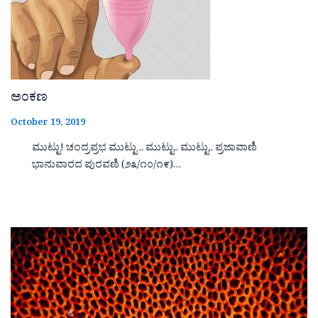
ಅಂಕಣ
October 19, 2019
ಮುಟ್ಟು! ಚಂದ್ರಪ್ರಭ ಮುಟ್ಟು .. ಮುಟ್ಟು.. ಮುಟ್ಟು.. ಪ್ರಜಾವಾಣಿ
ಭಾನುವಾರದ ಪುರವಣಿ (೨೩/೧೦/೧೯)…