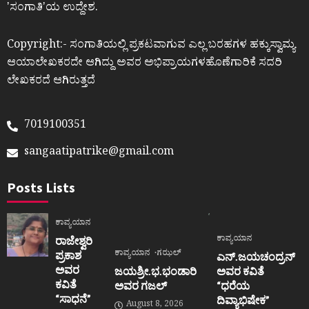
ʼಸಂಗಾತಿʼಯ ಉದ್ದೇಶ.
Copyright:- ಸಂಗಾತಿಯಲ್ಲಿ ಪ್ರಕಟವಾಗುವ ಎಲ್ಲ ಬರಹಗಳ ಹಕ್ಕುಸ್ವಾಮ್ಯ
ಆಯಾಲೇಖಕರದೇ ಆಗಿದ್ದು ಅವರ ಅಭಿಪ್ರಾಯಗಳಹೊಣೆಗಾರಿಕೆ ಸದರಿ
ಲೇಖಕರದೆ ಆಗಿರುತ್ತದೆ
7019100351
sangaatipatrike@gmail.com
Posts Lists
ಕಾವ್ಯಯಾನ
ಕಾವ್ಯಯಾನ
ರಾಜೇಶ್ವರಿ
ಕಾವ್ಯಯಾನ
ಗಝಲ್
ಪ್ರಕಾಶ
ಎನ್.ಜಯಚಂದ್ರನ್
ಅವರ
ಜಯಶ್ರೀ.ಭ.ಭಂಡಾರಿ
ಅವರ ಕವಿತೆ
ಕವಿತೆ
ಅವರ ಗಜಲ್
“ಧರೆಯ
“ಸಾಧನೆ”
ದಿವ್ಯಾಭಿಷೇಕ”
August 8, 2026