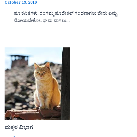
October 19, 2019
ಹೂ ಕವಿತೆಗಳು. ರಂಗಮ್ಮ ಹೊದೇಕಲ್ ಗಂಧವಾಗಲು ಬೇರು ಎಷ್ಟು
ನೋಯಬೇಕೋ.. ಘಮ ವಾಗಲು…
ಮಕ್ಕಳ ವಿಭಾಗ