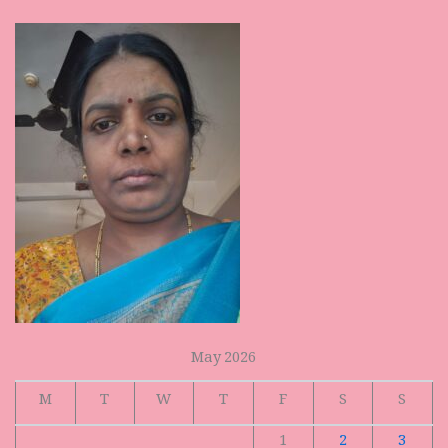
May 2026
M
T
W
T
F
S
S
1
2
3