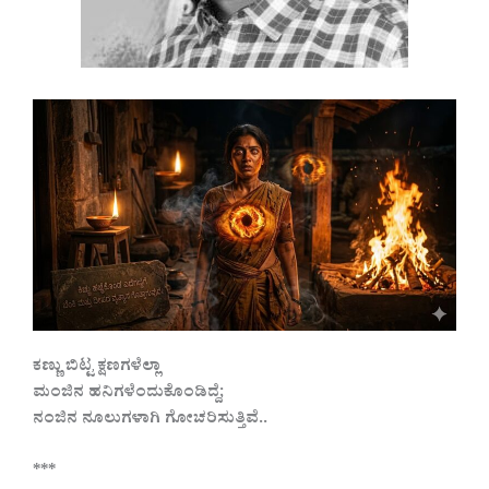
ಕಣ್ಣು ಬಿಟ್ಟ ಕ್ಷಣಗಳೆಲ್ಲಾ
ಮಂಜಿನ ಹನಿಗಳೆಂದುಕೊಂಡಿದ್ದೆ;
ನಂಜಿನ ನೂಲುಗಳಾಗಿ ಗೋಚರಿಸುತ್ತಿವೆ..
***