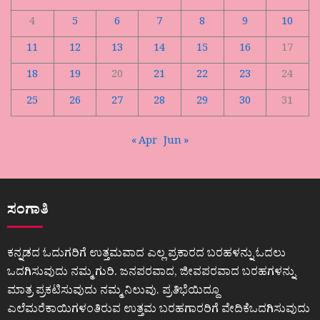
4
5
6
7
8
9
10
11
12
13
14
15
16
17
18
19
20
21
22
23
24
25
26
27
28
29
30
31
« Apr
Jun »
ಸಂಗಾತಿ
ಕನ್ನಡದ ಓದುಗರಿಗೆ ಉತ್ತಮವಾದ ಎಲ್ಲ ಪ್ರಕಾರದ ಬರಹಳನ್ನು ಓದಲು
ಒದಗಿಸುವುದು ನಮ್ಮ ಗುರಿ. ಜನಪರವಾದ, ಜೀವಪರವಾದ ಬರಹಗಳನ್ನು
ಮಾತ್ರ ಪ್ರಕಟಿಸುವುದು ನಮ್ಮ ನಿಲುವು. ಪ್ರತಿಭೆಯಿದ್ದೂ
ಎಲೆಮರೆಕಾಯಿಗಳಂತಿರುವ ಉತ್ತಮ ಬರಹಗಾರರಿಗೆ ವೇದಿಕೆಒದಗಿಸುವುದು