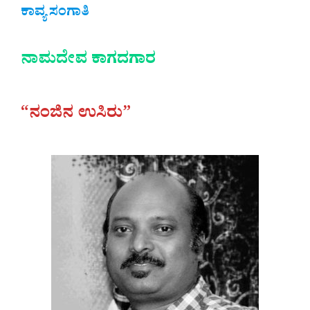
ಕಾವ್ಯ ಸಂಗಾತಿ
ನಾಮದೇವ ಕಾಗದಗಾರ
“ನಂಜಿನ ಉಸಿರು”