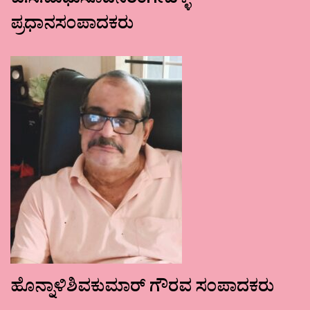
ಕು.ಸ.ಮಧುಸೂದನರಂಗೇಹಳ್ಳಿ
ಪ್ರಧಾನಸಂಪಾದಕರು
ಹೊನ್ನಾಳಿಶಿವಕುಮಾರ್ ಗೌರವ ಸಂಪಾದಕರು