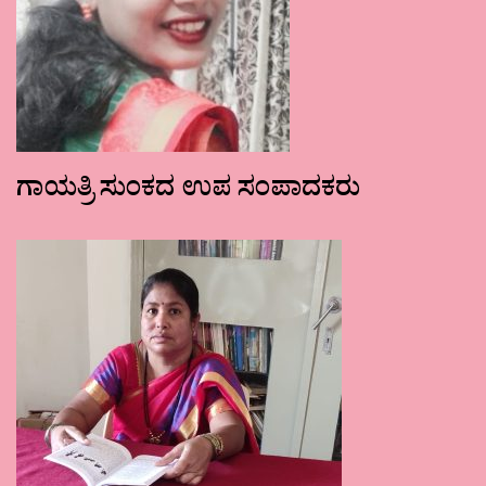
ಗಾಯತ್ರಿ ಸುಂಕದ ಉಪ ಸಂಪಾದಕರು