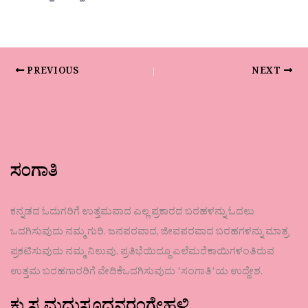
PREVIOUS
NEXT
ಸಂಗಾತಿ
ಕನ್ನಡದ ಓದುಗರಿಗೆ ಉತ್ತಮವಾದ ಎಲ್ಲ ಪ್ರಕಾರದ ಬರಹಳನ್ನು ಓದಲು
ಒದಗಿಸುವುದು ನಮ್ಮ ಗುರಿ. ಜನಪರವಾದ, ಜೀವಪರವಾದ ಬರಹಗಳನ್ನು ಮಾತ್ರ
ಪ್ರಕಟಿಸುವುದು ನಮ್ಮ ನಿಲುವು. ಪ್ರತಿಭೆಯಿದ್ದೂ ಎಲೆಮರೆಕಾಯಿಗಳಂತಿರುವ
ಉತ್ತಮ ಬರಹಗಾರರಿಗೆ ವೇದಿಕೆಒದಗಿಸುವುದು ʼಸಂಗಾತಿʼಯ ಉದ್ದೇಶ.