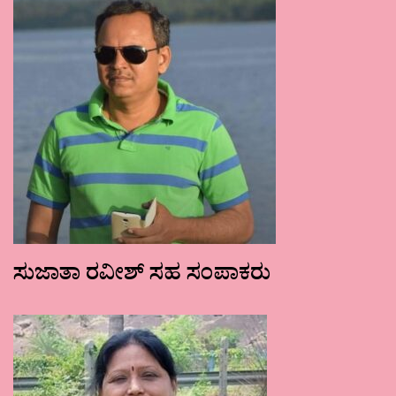
ಸುಜಾತಾ ರವೀಶ್ ಸಹ ಸಂಪಾಕರು