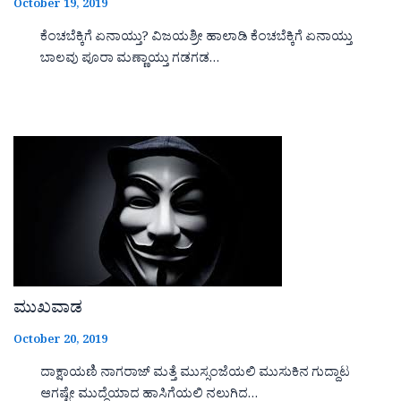
October 19, 2019
ಕೆಂಚಬೆಕ್ಕಿಗೆ ಏನಾಯ್ತು? ವಿಜಯಶ್ರೀ ಹಾಲಾಡಿ ಕೆಂಚಬೆಕ್ಕಿಗೆ ಏನಾಯ್ತು
ಬಾಲವು ಪೂರಾ ಮಣ್ಣಾಯ್ತು ಗಡಗಡ…
ಮುಖವಾಡ
October 20, 2019
ದಾಕ್ಷಾಯಣಿ ನಾಗರಾಜ್ ಮತ್ತೆ ಮುಸ್ಸಂಜೆಯಲಿ ಮುಸುಕಿನ ಗುದ್ದಾಟ
ಆಗಷ್ಟೇ ಮುದ್ದೆಯಾದ ಹಾಸಿಗೆಯಲಿ ನಲುಗಿದ…