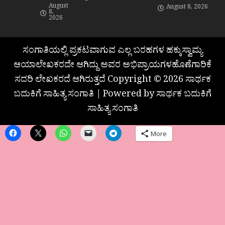
August
August 8, 2026
8,
2026
ಸಂಗಾತಿಯಲ್ಲಿ ಪ್ರಕಟವಾಗುವ ಎಲ್ಲ ಬರಹಗಳ ಹಕ್ಕುಸ್ವಾಮ್ಯ
ಆಯಾಲೇಖಕರದೇ ಆಗಿದ್ದು ಅವರ ಅಭಿಪ್ರಾಯಗಳಹೊಣೆಗಾರಿಕೆ
ಸದರಿ ಲೇಖಕರದೆ ಆಗಿರುತ್ತದೆ Copyright © 2026 ಸಾರ್ಥಕ
ಬದುಕಿಗೆ ಸಾಹಿತ್ಯ ಸಂಗಾತಿ | Powered by ಸಾರ್ಥಕ ಬದುಕಿಗೆ
ಸಾಹಿತ್ಯ ಸಂಗಾತಿ
More