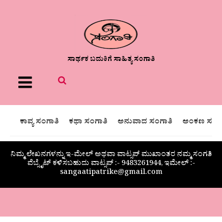
ಸಾರ್ಥಕ ಬದುಕಿಗೆ ಸಾಹಿತ್ಯ ಸಂಗಾತಿ
Menu
ಕಾವ್ಯ ಸಂಗಾತಿ
ಕಥಾ ಸಂಗಾತಿ
ಅನುವಾದ ಸಂಗಾತಿ
ಅಂಕಣ ಸಂಗಾ
ನಿಮ್ಮ ಲೇಖನಗಳನ್ನು ಇ-ಮೇಲ್ ಅಥವಾ ವಾಟ್ಸಪ್ ಮುಖಾಂತರ ನಮ್ಮ ಸಂಗತಿ
ವೆಬ್ಸೈಟ್ ಕಳಿಸಬಹುದು ವಾಟ್ಸಪ್‌ :- 9483261944, ಇಮೇಲ್ :-
sangaatipatrike@gmail.com