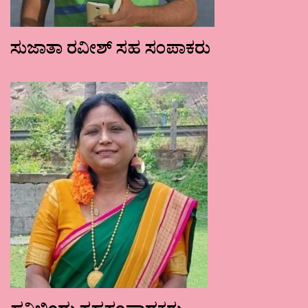
ಸುಜಾತಾ ರವೀಶ್ ಸಹ ಸಂಪಾಕರು