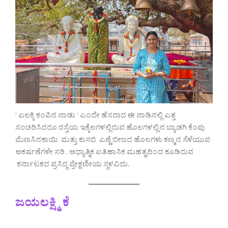
‘ ಏಲಕ್ಕಿ ಕಂಪಿನ ನಾಡು ‘ ಎಂದೇ ಹೆಸರಾದ ಈ ನಾಡಿನಲ್ಲಿ ಎತ್ತ
ಸಂಚರಿಸಿದರೂ ರಸ್ತೆಯ ಇಕ್ಕೆಲಗಳಲ್ಲಿರುವ ಹೊಲಗಳಲ್ಲಿನ ಬ್ಯಾಡಗಿ ಕೆಂಪು
ಮೆಣಸಿನಕಾಯಿ ಮತ್ತು ಕುಸಬಿ ಎಣ್ಣೆ ಬೀಜದ ಹೊಲಗಳು ಕಣ್ಮನ ಸೆಳೆಯುವ
ಆಕರ್ಷಣೆಗಳೇ ಸರಿ . ಆಧ್ಯಾತ್ಮಿಕ ಐತಿಹಾಸಿಕ ಮಹತ್ವದಿಂದ ಕೂಡಿರುವ
ಕರ್ನಾಟಕದ ಪ್ರಸಿದ್ಧ ಪ್ರೇಕ್ಷಣೀಯ ಸ್ಥಳವಿದು.
ಜಯಲಕ್ಷ್ಮಿ ಕೆ