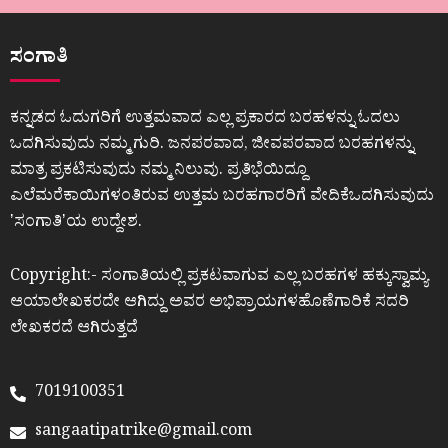
ಸಂಗಾತಿ
ಕನ್ನಡದ ಓದುಗರಿಗೆ ಉತ್ತಮವಾದ ಎಲ್ಲ ಪ್ರಕಾರದ ಬರಹಳನ್ನು ಓದಲು
ಒದಗಿಸುವುದು ನಮ್ಮ ಗುರಿ. ಜನಪರವಾದ, ಜೀವಪರವಾದ ಬರಹಗಳನ್ನು
ಮಾತ್ರ ಪ್ರಕಟಿಸುವುದು ನಮ್ಮ ನಿಲುವು. ಪ್ರತಿಭೆಯಿದ್ದೂ
ಎಲೆಮರೆಕಾಯಿಗಳಂತಿರುವ ಉತ್ತಮ ಬರಹಗಾರರಿಗೆ ವೇದಿಕೆಒದಗಿಸುವುದು
ʼಸಂಗಾತಿʼಯ ಉದ್ದೇಶ.
Copyright:- ಸಂಗಾತಿಯಲ್ಲಿ ಪ್ರಕಟವಾಗುವ ಎಲ್ಲ ಬರಹಗಳ ಹಕ್ಕುಸ್ವಾಮ್ಯ
ಆಯಾಲೇಖಕರದೇ ಆಗಿದ್ದು ಅವರ ಅಭಿಪ್ರಾಯಗಳಹೊಣೆಗಾರಿಕೆ ಸದರಿ
ಲೇಖಕರದೆ ಆಗಿರುತ್ತದೆ
7019100351
sangaatipatrike@gmail.com