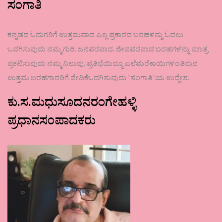
ಸಂಗಾತಿ
ಕನ್ನಡದ ಓದುಗರಿಗೆ ಉತ್ತಮವಾದ ಎಲ್ಲ ಪ್ರಕಾರದ ಬರಹಳನ್ನು ಓದಲು
ಒದಗಿಸುವುದು ನಮ್ಮ ಗುರಿ. ಜನಪರವಾದ, ಜೀವಪರವಾದ ಬರಹಗಳನ್ನು ಮಾತ್ರ
ಪ್ರಕಟಿಸುವುದು ನಮ್ಮ ನಿಲುವು. ಪ್ರತಿಭೆಯಿದ್ದೂ ಎಲೆಮರೆಕಾಯಿಗಳಂತಿರುವ
ಉತ್ತಮ ಬರಹಗಾರರಿಗೆ ವೇದಿಕೆಒದಗಿಸುವುದು ʼಸಂಗಾತಿʼಯ ಉದ್ದೇಶ.
ಕು.ಸ.ಮಧುಸೂದನರಂಗೇಹಳ್ಳಿ
ಪ್ರಧಾನಸಂಪಾದಕರು