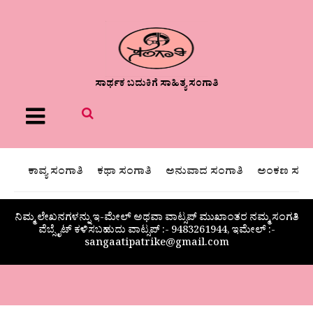
ಸಾರ್ಥಕ ಬದುಕಿಗೆ ಸಾಹಿತ್ಯ ಸಂಗಾತಿ
Menu
ಕಾವ್ಯ ಸಂಗಾತಿ
ಕಥಾ ಸಂಗಾತಿ
ಅನುವಾದ ಸಂಗಾತಿ
ಅಂಕಣ ಸಂಗಾ
ನಿಮ್ಮ ಲೇಖನಗಳನ್ನು ಇ-ಮೇಲ್ ಅಥವಾ ವಾಟ್ಸಪ್ ಮುಖಾಂತರ ನಮ್ಮ ಸಂಗತಿ
ವೆಬ್ಸೈಟ್ ಕಳಿಸಬಹುದು ವಾಟ್ಸಪ್‌ :- 9483261944, ಇಮೇಲ್ :-
sangaatipatrike@gmail.com