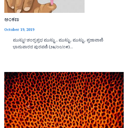
ಅಂಕಣ
October 19, 2019
ಮುಟ್ಟು! ಚಂದ್ರಪ್ರಭ ಮುಟ್ಟು .. ಮುಟ್ಟು.. ಮುಟ್ಟು.. ಪ್ರಜಾವಾಣಿ
ಭಾನುವಾರದ ಪುರವಣಿ (೨೩/೧೦/೧೯)…