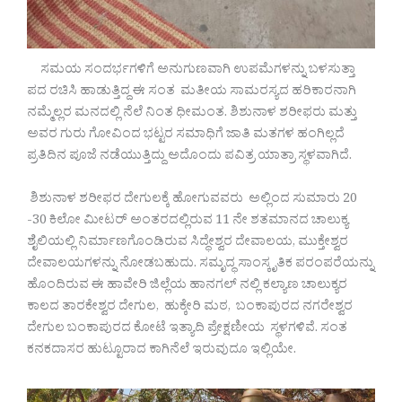
ಸಮಯ ಸಂದರ್ಭಗಳಿಗೆ ಅನುಗುಣವಾಗಿ ಉಪಮೆಗಳನ್ನು ಬಳಸುತ್ತಾ
ಪದ ರಚಿಸಿ ಹಾಡುತ್ತಿದ್ದ ಈ ಸಂತ ಮತೀಯ ಸಾಮರಸ್ಯದ ಹರಿಕಾರನಾಗಿ
ನಮ್ಮೆಲ್ಲರ ಮನದಲ್ಲಿ ನೆಲೆ ನಿಂತ ಧೀಮಂತ. ಶಿಶುನಾಳ ಶರೀಫರು ಮತ್ತು
ಅವರ ಗುರು ಗೋವಿಂದ ಭಟ್ಟರ ಸಮಾಧಿಗೆ ಜಾತಿ ಮತಗಳ ಹಂಗಿಲ್ಲದೆ
ಪ್ರತಿದಿನ ಪೂಜೆ ನಡೆಯುತ್ತಿದ್ದು ಅದೊಂದು ಪವಿತ್ರ ಯಾತ್ರಾ ಸ್ಥಳವಾಗಿದೆ.
ಶಿಶುನಾಳ ಶರೀಫರ ದೇಗುಲಕ್ಕೆ ಹೋಗುವವರು ಅಲ್ಲಿಂದ ಸುಮಾರು 20
-30 ಕಿಲೋ ಮೀಟರ್ ಅಂತರದಲ್ಲಿರುವ 11 ನೇ ಶತಮಾನದ ಚಾಲುಕ್ಯ
ಶೈಲಿಯಲ್ಲಿ ನಿರ್ಮಾಣಗೊಂಡಿರುವ ಸಿದ್ಧೇಶ್ವರ ದೇವಾಲಯ, ಮುಕ್ತೇಶ್ವರ
ದೇವಾಲಯಗಳನ್ನು ನೋಡಬಹುದು. ಸಮೃದ್ಧ ಸಾಂಸ್ಕೃತಿಕ ಪರಂಪರೆಯನ್ನು
ಹೊಂದಿರುವ ಈ ಹಾವೇರಿ ಜಿಲ್ಲೆಯ ಹಾನಗಲ್ ನಲ್ಲಿ ಕಲ್ಯಾಣ ಚಾಲುಕ್ಯರ
ಕಾಲದ ತಾರಕೇಶ್ವರ ದೇಗುಲ, ಹುಕ್ಕೇರಿ ಮಠ, ಬಂಕಾಪುರದ ನಗರೇಶ್ವರ
ದೇಗುಲ ಬಂಕಾಪುರದ ಕೋಟೆ ಇತ್ಯಾದಿ ಪ್ರೇಕ್ಷಣೀಯ ಸ್ಥಳಗಳಿವೆ. ಸಂತ
ಕನಕದಾಸರ ಹುಟ್ಟೂರಾದ ಕಾಗಿನೆಲೆ ಇರುವುದೂ ಇಲ್ಲಿಯೇ.