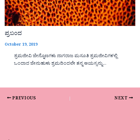
ಪ್ರಬಂದ
October 19, 2019
ಶ್ರಮಜೀವಿ ಜೇನ್ನೊಣಗಳು ನಾಗರಾಜ ಮಸೂತಿ ಶ್ರಮಜೀವಿಗಳಲ್ಲಿ
ಒಂದಾದ ಜೇನುಹುಳು ಶ್ರಮದಿಂದಲೇ ತನ್ನ ಆಯಸ್ಸನ್ನು…
PREVIOUS
NEXT