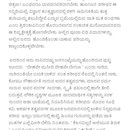
ಚಿತ್ರಣ ! ಎಂಥವರೂ ಭಾವಪರವಶರಾಗಬೇಕು ಹುಲಗೂರ ಶರೀಫರ ಈ
ಸನ್ನಿಧಿಯಲ್ಲಿ. ವಿಜ್ಞಾನ ತಂತ್ರಜ್ಞಾನದಲ್ಲಿ ಪಳಗಿ ಆಧುನಿಕತೆಯ ತುತ್ತ
ತುದಿಯನ್ನು ತಲುಪಿದ್ದೇವೆ ಎನ್ನುವ ಭ್ರಮೆಯಲ್ಲಿರುವ, ಜಾತಿ ಮತ ಪಂಥಗಳು
ಎಂಬ ತ್ರಿಶಂಕುವಿನಿಂದ ಹೊರಬರಲಾಗದ ಸಂಕುಚಿತ ಮನೋಭಾವದವರು
ಈ ದಿವ್ಯ ಕ್ಷೇತ್ರಕ್ಕೆ ಹೋಗಲೇಬೇಕು. ಅಲ್ಲಿನ ಪೂಜಾ ವಿಧಿ ವಿಧಾನಗಳನ್ನು,
ಅಲ್ಲಿನ ಜನರು ಹೊಂದಿಕೊಂಡು ಬಾಳುವ ಪರಿಯನ್ನು
ಕಣ್ತುಂಬಿಕೊಳ್ಳಲೇಬೇಕು.
ಐದರಿಂದ ಆರು ಸಾವಿರದಷ್ಟು ಜನಸಂಖ್ಯೆಯನ್ನು ಹೊಂದಿರುವ ಪುಟ್ಟ
ಊರದು. “ದೇಹವೇ ಮಸೀದಿ,ದೇಹವೇ ದೇಗುಲ ” ಎಂದು ಸಾರಿದ,
ಸಾರಿದಂತೆಯೇ ಬದುಕಿ ಬಾಳಿದ ಸಂತ ಶರೀಫರ ನೆಲದಲ್ಲಿ ನಿಂತರೆ ಸಾಕು,
ಕೋಮು ಸೌಹಾರ್ದತೆ ಸಾರುವ ಅವರ ತತ್ವಪದಗಳು, ಮಾನವ ಧರ್ಮ
ಸಾರುವ ಅವರ ಪದಗಳ ಸಾರಗಳು, ಸ್ಮೃತಿ ಪಟಲದಲ್ಲಿ ಹಾಗೇ ತೇಲಿ
ಬರುತ್ತವೆ. ಲೌಕಿಕ ದೃಶ್ಯಗಳ ಮೂಲಕ ಪಾರಮಾರ್ಥಿಕ ಸತ್ಯಗಳನ್ನು ಸರಳ
ಸುಂದರ ಆಡು ಭಾಷೆಯಲ್ಲಿ ನಿರೂಪಿಸಿರುವ ಶರೀಫರು ಮೊದಲ ಸೂಫಿ
ಕವಿ. ಆಕರ್ಷಕ ತತ್ವಪದಗಳ ಮೂಲಕ ಜನಮಾನಸದಲ್ಲಿ ಉಳಿದ ಸಿದ್ಧಪುರುಷ
ಶರೀಫ ಇಸ್ಲಾಂ ಧರ್ಮದಲ್ಲಿ ಹುಟ್ಟಿ, ಹಿಂದೂ ಗುರುವನ್ನು ಪಡೆದು ಜಾತಿ
ಮತಗಳ ಎಲ್ಲೆ ಮೀರಿ ಬೆಳೆದು ನಿಂತವರು. ” ಕೆಲಸವಿಲ್ಲದೆ ಅಲೆಯುವ ತಿರುಕ