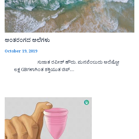
ಅಂತರಂಗದ ಅಲೆಗಳು
October 19, 2019
ಸುಜಾತ ರವೀಶ್ ಹೌದು. ಮನವೆಂಬುದು ಅದೆಷ್ಪೋ
ಲಕ್ಷ GBಗಳಾಗಿಂತ ಶಕ್ತಿಯುತ ಚಿಪ್.…