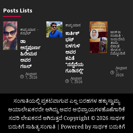
Posts Lists
ಕಾವ್ಯಯಾನ
ಕಾವ್ಯಯಾನ
ಅಂಕಣ
ಕಾರ್ತಿಕ್
ಗಝಲ್
ಸಂಗಾತಿ
ಭಟ್
ಜಯದೇವಿ
ಡಾ
ತಾಯಿ
ಬಳಗುಳಿ
ಲಿಗಾಡೆ
ಅನ್ನಪೂರ್ಣ
ಜೀವನ
ಅವರ
ಹಿರೇಮಠ
ನಿಮ್ಮೊಂದಿಗೆ
ಕವಿತೆ
ಅವರ
“ನನ್ನೆದೆಯ
ಗಜಲ್
August
ಗೂಡಿನಲ್ಲಿ”
7,
August
2026
7, 2026
August
7, 2026
ಸಂಗಾತಿಯಲ್ಲಿ ಪ್ರಕಟವಾಗುವ ಎಲ್ಲ ಬರಹಗಳ ಹಕ್ಕುಸ್ವಾಮ್ಯ
ಆಯಾಲೇಖಕರದೇ ಆಗಿದ್ದು ಅವರ ಅಭಿಪ್ರಾಯಗಳಹೊಣೆಗಾರಿಕೆ
ಸದರಿ ಲೇಖಕರದೆ ಆಗಿರುತ್ತದೆ Copyright © 2026 ಸಾರ್ಥಕ
ಬದುಕಿಗೆ ಸಾಹಿತ್ಯ ಸಂಗಾತಿ | Powered by ಸಾರ್ಥಕ ಬದುಕಿಗೆ