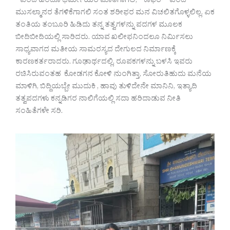
” ಎಂದ ಹಿಂದೂ ಧರ್ಮೀಯರ ಮಾತಿಗಾಗಲಿ, ” ಕಾಫಿರ್ ” ಎಂದ
ಮುಸಲ್ಮಾನರ ತೆಗಳಿಕೆಗಾಗಲಿ ಸಂತ ಶರೀಫರ ಮನ ವಿಚಲಿತಗೊಳ್ಳಲಿಲ್ಲ. ಏಕ
ತಂತಿಯ ತಂಬೂರಿ ಹಿಡಿದು ತನ್ನ ತತ್ವಗಳನ್ನು ಪದಗಳ ಮೂಲಕ
ಬೀದಿಬೀದಿಯಲ್ಲಿ ಸಾರಿದರು. ಯಾವ ಖಲೀಫನಿಂದಲೂ ನಿರ್ಮಿಸಲು
ಸಾಧ್ಯವಾಗದ ಮತೀಯ ಸಾಮರಸ್ಯದ ದೇಗುಲದ ನಿರ್ಮಾಣಕ್ಕೆ
ಕಾರಣಕರ್ತರಾದರು. ಗೂಢಾರ್ಥದಲ್ಲಿ, ರೂಪಕಗಳನ್ನು ಬಳಸಿ ಇವರು
ರಚಿಸಿರುವಂತಹ ಕೋಡಗನ ಕೋಳಿ ನುಂಗಿತ್ತಾ, ಸೋರುತಿಹುದು ಮನೆಯ
ಮಾಳಿಗಿ, ಬಿದ್ದಿಯಬ್ಬೇ ಮುದುಕಿ , ಹಾವು ತುಳಿದೇನೇ ಮಾನಿನಿ, ಇತ್ಯಾದಿ
ತತ್ವಪದಗಳು ಕನ್ನಡಿಗರ ನಾಲಿಗೆಯಲ್ಲಿ ಸದಾ ಹರಿದಾಡುವ ನೀತಿ
ಸಂಹಿತೆಗಳೇ ಸರಿ.