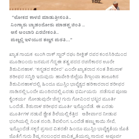
“ಲೋಕದ ಕಾಳಜಿ ಮಾಡುತ್ತೀನಂತಿ..
ನಿಂಗ್ಯಾರು ಬ್ಯಾಡಂದೋರು ಮಾಡಪ್ಪ ಚಿಂತಿ ..
ಆನೆ ಅಂಬಾರಿ ಏರಬೇಕಂತಿ..
ಮಣ್ಣಲ್ಲಿ ಇಳಿಯುದ ತಣ್ಣಗ ಮರತಿ…”
ಖ್ಯಾತ ಗಾಯಕ ಲುಂಗಿ ರಾಕ್ ಸ್ಟಾರ್ ರಘು ದೀಕ್ಷಿತ್ ರವರ ಕಂಠಸಿರಿಯಿಂದ
ಮೂಡಿಬಂದು ಜನಮನ ಗೆದ್ದ ಈ ತತ್ವ ಪದದ ರಚನೆಕಾರರ ಊರೇ
ಶಿಶುವಿನಹಾಳ. “ಕನ್ನಡದ ಕಬೀರ” ಎಂದೇ ಖ್ಯಾತರಾದ ಸಂತ ಶಿಶುನಾಳ
ಶರೀಫರ ಸನ್ನಿಧಿ ಇರುವುದು ಹಾವೇರಿ ಜಿಲ್ಲೆಯ ಶಿಗ್ಗಾಂವಾ ತಾಲೂಕಿನ
ಶಿಶುವಿನಹಾಳದಲ್ಲಿ. ಹಿಂದೂ ಮುಸ್ಲಿಂ ಭಾವೈಕ್ಯದ ಹರಿಕಾರರಾದ ಶರೀಫರ
ನಾಡಿನಲ್ಲಿ ಒಂದೇ ಮಂದಿರದಲ್ಲಿ ಎರಡು ಧರ್ಮಿಯರು ನಡೆಸುವ ಪೂಜಾ
ಕೈಂಕರ್ಯ ನೋಡುವುದೇ ಚೆನ್ನ! ಗುರು ಗೋವಿಂದ ಭಟ್ಟರ ಮೂರ್ತಿ
ಒಂದೆಡೆ.. ಶಿಶುನಾಳ ಶರೀಫರ ಮೂರ್ತಿ ಇನ್ನೊಂದೆಡೆ. ಈ ಎರಡು
ಮೂರ್ತಿಗಳ ನಡುವೆ ಶ್ವೇತ ಶಿಲೆಯಲ್ಲಿ ಕೆತ್ತಿದ ಆಶೀರ್ವಾದ ನೀಡುವ
ಭಂಗಿಯಲ್ಲಿ ನಿಂತ ನಂದಿ, ಶಿವಲಿಂಗ. ಒಂದೆಡೆ ಹಣ್ಣು ಕಾಯಿ ಸೇವೆ,
ಇನ್ನೊಂದೆಡೆ ಸಕ್ಕರೆ ಪ್ರಸಾದ ವಿತರಣೆ! ಹಿಂದೂ ಮುಸ್ಲಿಂ ಭಾವೈಕ್ಯತೆಯ ಜೊತೆ
ಜೊತೆಗೆ ಗುರು ಶಿಷ್ಯ ಸಂಬಂಧದ ಪಾವಿತ್ರ್ಯತೆಯನ್ನು ಸಾರುವ ಅಪೂರ್ವ