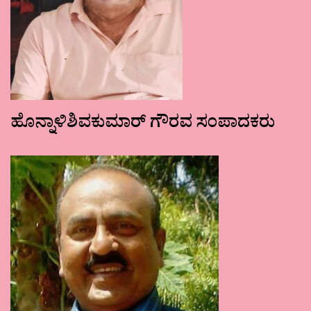
ಹೊನ್ನಾಳಿಶಿವಕುಮಾರ್ ಗೌರವ ಸಂಪಾದಕರು