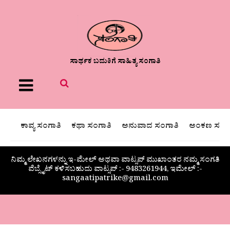
ಸಾರ್ಥಕ ಬದುಕಿಗೆ ಸಾಹಿತ್ಯ ಸಂಗಾತಿ
Menu
ಕಾವ್ಯ ಸಂಗಾತಿ
ಕಥಾ ಸಂಗಾತಿ
ಅನುವಾದ ಸಂಗಾತಿ
ಅಂಕಣ ಸಂಗಾ
ನಿಮ್ಮ ಲೇಖನಗಳನ್ನು ಇ-ಮೇಲ್ ಅಥವಾ ವಾಟ್ಸಪ್ ಮುಖಾಂತರ ನಮ್ಮ ಸಂಗತಿ
ವೆಬ್ಸೈಟ್ ಕಳಿಸಬಹುದು ವಾಟ್ಸಪ್‌ :- 9483261944, ಇಮೇಲ್ :-
sangaatipatrike@gmail.com