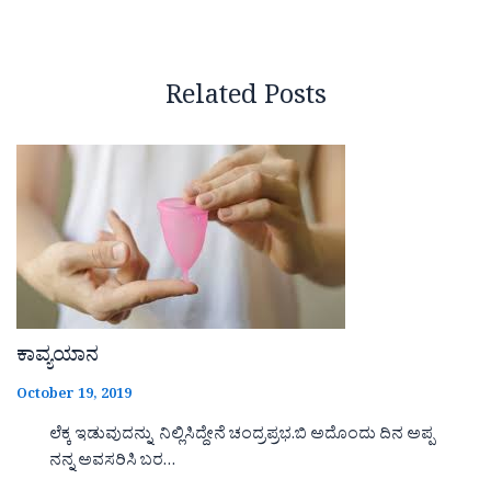
Related Posts
ಕಾವ್ಯಯಾನ
October 19, 2019
ಲೆಕ್ಕ ಇಡುವುದನ್ನು ನಿಲ್ಲಿಸಿದ್ದೇನೆ ಚಂದ್ರಪ್ರಭ.ಬಿ ಅದೊಂದು ದಿನ ಅಪ್ಪ
ನನ್ನ ಅವಸರಿಸಿ ಬರ…