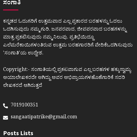
ಸಂಗಾತಿ
ಕನ್ನಡದ ಓದುಗರಿಗೆ ಉತ್ತಮವಾದ ಎಲ್ಲ ಪ್ರಕಾರದ ಬರಹಳನ್ನು ಓದಲು
ಒದಗಿಸುವುದು ನಮ್ಮ ಗುರಿ. ಜನಪರವಾದ, ಜೀವಪರವಾದ ಬರಹಗಳನ್ನು
ಮಾತ್ರ ಪ್ರಕಟಿಸುವುದು ನಮ್ಮ ನಿಲುವು. ಪ್ರತಿಭೆಯಿದ್ದೂ
ಎಲೆಮರೆಕಾಯಿಗಳಂತಿರುವ ಉತ್ತಮ ಬರಹಗಾರರಿಗೆ ವೇದಿಕೆಒದಗಿಸುವುದು
ʼಸಂಗಾತಿʼಯ ಉದ್ದೇಶ.
Copyright:- ಸಂಗಾತಿಯಲ್ಲಿ ಪ್ರಕಟವಾಗುವ ಎಲ್ಲ ಬರಹಗಳ ಹಕ್ಕುಸ್ವಾಮ್ಯ
ಆಯಾಲೇಖಕರದೇ ಆಗಿದ್ದು ಅವರ ಅಭಿಪ್ರಾಯಗಳಹೊಣೆಗಾರಿಕೆ ಸದರಿ
ಲೇಖಕರದೆ ಆಗಿರುತ್ತದೆ
7019100351
sangaatipatrike@gmail.com
Posts Lists