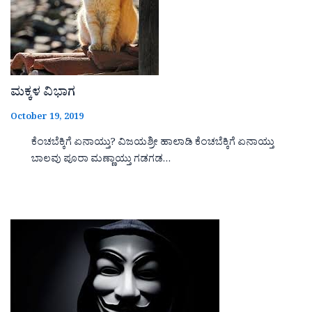
ಮಕ್ಕಳ ವಿಭಾಗ
October 19, 2019
ಕೆಂಚಬೆಕ್ಕಿಗೆ ಏನಾಯ್ತು? ವಿಜಯಶ್ರೀ ಹಾಲಾಡಿ ಕೆಂಚಬೆಕ್ಕಿಗೆ ಏನಾಯ್ತು
ಬಾಲವು ಪೂರಾ ಮಣ್ಣಾಯ್ತು ಗಡಗಡ…