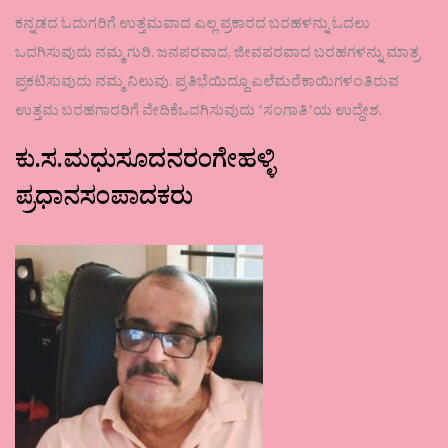
ಕನ್ನಡದ ಓದುಗರಿಗೆ ಉತ್ತಮವಾದ ಎಲ್ಲ ಪ್ರಕಾರದ ಬರಹಳನ್ನು ಓದಲು
ಒದಗಿಸುವುದು ನಮ್ಮ ಗುರಿ. ಜನಪರವಾದ, ಜೀವಪರವಾದ ಬರಹಗಳನ್ನು ಮಾತ್ರ
ಪ್ರಕಟಿಸುವುದು ನಮ್ಮ ನಿಲುವು. ಪ್ರತಿಭೆಯಿದ್ದೂ ಎಲೆಮರೆಕಾಯಿಗಳಂತಿರುವ
ಉತ್ತಮ ಬರಹಗಾರರಿಗೆ ವೇದಿಕೆಒದಗಿಸುವುದು ʼಸಂಗಾತಿʼಯ ಉದ್ದೇಶ.
ಕು.ಸ.ಮಧುಸೂದನರಂಗೇಹಳ್ಳಿ
ಪ್ರಧಾನಸಂಪಾದಕರು