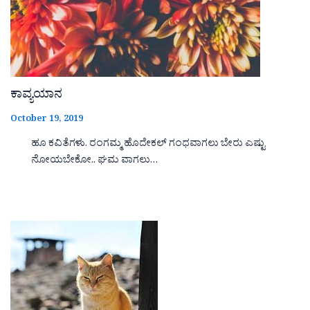
ಕಾವ್ಯಯಾನ
October 19, 2019
ಹೂ ಕವಿತೆಗಳು. ರಂಗಮ್ಮ ಹೊದೇಕಲ್ ಗಂಧವಾಗಲು ಬೇರು ಎಷ್ಟು
ನೋಯಬೇಕೋ.. ಘಮ ವಾಗಲು…