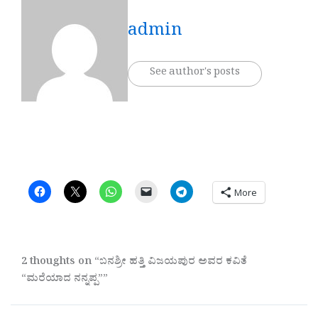
admin
See author's posts
More
2 thoughts on “ಬನಶ್ರೀ ಹತ್ತಿ ವಿಜಯಪುರ ಅವರ ಕವಿತೆ
“ಮರೆಯಾದ ನನ್ನಪ್ಪ””