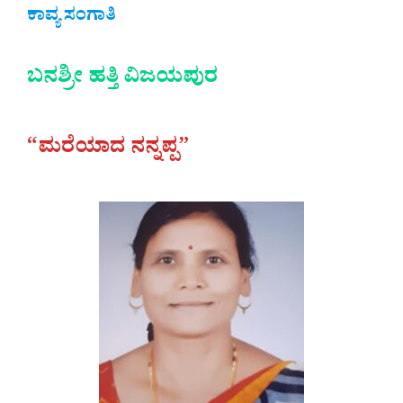
ಕಾವ್ಯ ಸಂಗಾತಿ
ಬನಶ್ರೀ ಹತ್ತಿ ವಿಜಯಪುರ
“ಮರೆಯಾದ ನನ್ನಪ್ಪ”