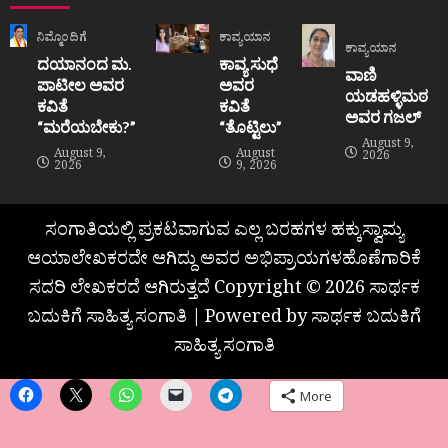
ನಿಮ್ಮೊಂದಿಗೆ
ಕಾವ್ಯಯಾನ
ಕಾವ್ಯಯಾನ
ದಯಾನಂದ ಮ.
ಕಾವ್ಯ ಸುಧೆ
ವಾಣಿ
ಪಾಟೀಲ ಅವರ
ಅವರ
ಯಡಹಳ್ಳಿಮಠ
ಕವಿತೆ
ಕವಿತೆ
ಅವರ ಗಜಲ್
“ಮರೆಯಬೇಕು?”
“ತೊಟ್ಟಿಲು”
August 9,
August 9,
August
2026
2026
9, 2026
ಸಂಗಾತಿಯಲ್ಲಿ ಪ್ರಕಟವಾಗುವ ಎಲ್ಲ ಬರಹಗಳ ಹಕ್ಕುಸ್ವಾಮ್ಯ
ಆಯಾಲೇಖಕರದೇ ಆಗಿದ್ದು ಅವರ ಅಭಿಪ್ರಾಯಗಳಹೊಣೆಗಾರಿಕೆ
ಸದರಿ ಲೇಖಕರದೆ ಆಗಿರುತ್ತದೆ Copyright © 2026 ಸಾರ್ಥಕ
ಬದುಕಿಗೆ ಸಾಹಿತ್ಯ ಸಂಗಾತಿ | Powered by ಸಾರ್ಥಕ ಬದುಕಿಗೆ
ಸಾಹಿತ್ಯ ಸಂಗಾತಿ
More