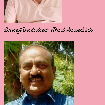
ಹೊನ್ನಾಳಿಶಿವಕುಮಾರ್ ಗೌರವ ಸಂಪಾದಕರು