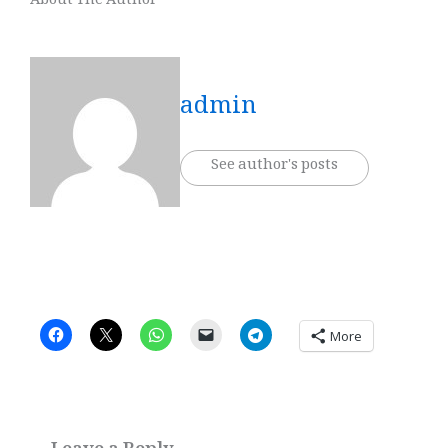
About The Author
admin
See author's posts
More