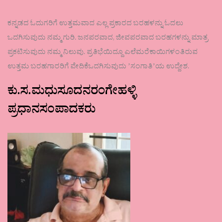
ಕನ್ನಡದ ಓದುಗರಿಗೆ ಉತ್ತಮವಾದ ಎಲ್ಲ ಪ್ರಕಾರದ ಬರಹಳನ್ನು ಓದಲು
ಒದಗಿಸುವುದು ನಮ್ಮ ಗುರಿ. ಜನಪರವಾದ, ಜೀವಪರವಾದ ಬರಹಗಳನ್ನು ಮಾತ್ರ
ಪ್ರಕಟಿಸುವುದು ನಮ್ಮ ನಿಲುವು. ಪ್ರತಿಭೆಯಿದ್ದೂ ಎಲೆಮರೆಕಾಯಿಗಳಂತಿರುವ
ಉತ್ತಮ ಬರಹಗಾರರಿಗೆ ವೇದಿಕೆಒದಗಿಸುವುದು ʼಸಂಗಾತಿʼಯ ಉದ್ದೇಶ.
ಕು.ಸ.ಮಧುಸೂದನರಂಗೇಹಳ್ಳಿ
ಪ್ರಧಾನಸಂಪಾದಕರು