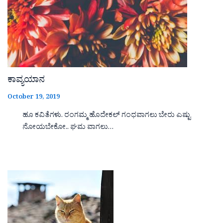
ಕಾವ್ಯಯಾನ
October 19, 2019
ಹೂ ಕವಿತೆಗಳು. ರಂಗಮ್ಮ ಹೊದೇಕಲ್ ಗಂಧವಾಗಲು ಬೇರು ಎಷ್ಟು
ನೋಯಬೇಕೋ.. ಘಮ ವಾಗಲು…