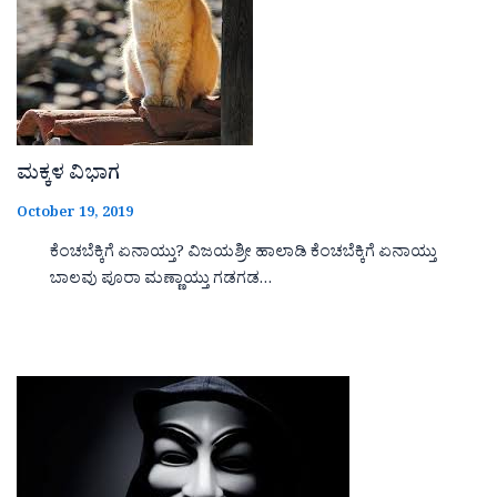
ಮಕ್ಕಳ ವಿಭಾಗ
October 19, 2019
ಕೆಂಚಬೆಕ್ಕಿಗೆ ಏನಾಯ್ತು? ವಿಜಯಶ್ರೀ ಹಾಲಾಡಿ ಕೆಂಚಬೆಕ್ಕಿಗೆ ಏನಾಯ್ತು
ಬಾಲವು ಪೂರಾ ಮಣ್ಣಾಯ್ತು ಗಡಗಡ…