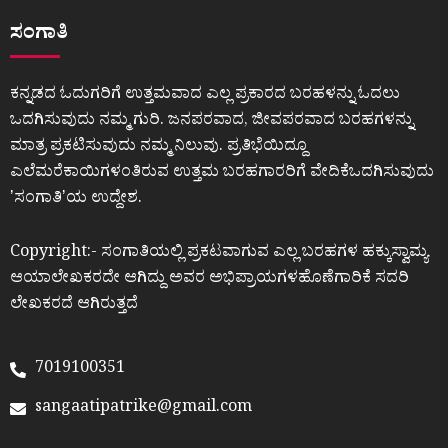
ಸಂಗಾತಿ
ಕನ್ನಡದ ಓದುಗರಿಗೆ ಉತ್ತಮವಾದ ಎಲ್ಲ ಪ್ರಕಾರದ ಬರಹಳನ್ನು ಓದಲು
ಒದಗಿಸುವುದು ನಮ್ಮ ಗುರಿ. ಜನಪರವಾದ, ಜೀವಪರವಾದ ಬರಹಗಳನ್ನು
ಮಾತ್ರ ಪ್ರಕಟಿಸುವುದು ನಮ್ಮ ನಿಲುವು. ಪ್ರತಿಭೆಯಿದ್ದೂ
ಎಲೆಮರೆಕಾಯಿಗಳಂತಿರುವ ಉತ್ತಮ ಬರಹಗಾರರಿಗೆ ವೇದಿಕೆಒದಗಿಸುವುದು
ʼಸಂಗಾತಿʼಯ ಉದ್ದೇಶ.
Copyright:- ಸಂಗಾತಿಯಲ್ಲಿ ಪ್ರಕಟವಾಗುವ ಎಲ್ಲ ಬರಹಗಳ ಹಕ್ಕುಸ್ವಾಮ್ಯ
ಆಯಾಲೇಖಕರದೇ ಆಗಿದ್ದು ಅವರ ಅಭಿಪ್ರಾಯಗಳಹೊಣೆಗಾರಿಕೆ ಸದರಿ
ಲೇಖಕರದೆ ಆಗಿರುತ್ತದೆ
7019100351
sangaatipatrike@gmail.com