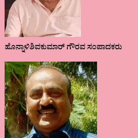
ಹೊನ್ನಾಳಿಶಿವಕುಮಾರ್ ಗೌರವ ಸಂಪಾದಕರು