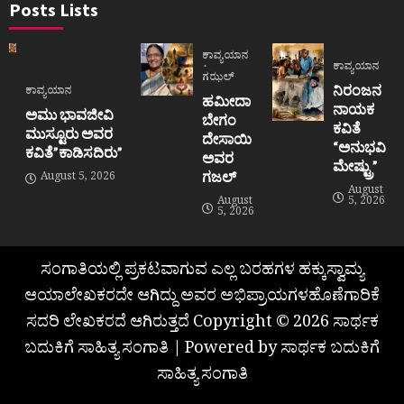
Posts Lists
ಕಾವ್ಯಯಾನ
ಕಾವ್ಯಯಾನ
ಗಝಲ್
ನಿರಂಜನ
ಕಾವ್ಯಯಾನ
ಹಮೀದಾ
ನಾಯಕ
ಅಮು ಭಾವಜೀವಿ
ಬೇಗಂ
ಕವಿತೆ
ಮುಸ್ಟೂರು ಅವರ
ದೇಸಾಯಿ
“ಅನುಭವಿ
ಕವಿತೆ”ಕಾಡಿಸದಿರು”
ಅವರ
ಮೇಷ್ಟ್ರು”
ಗಜಲ್
August 5, 2026
August
August
5, 2026
5, 2026
ಸಂಗಾತಿಯಲ್ಲಿ ಪ್ರಕಟವಾಗುವ ಎಲ್ಲ ಬರಹಗಳ ಹಕ್ಕುಸ್ವಾಮ್ಯ
ಆಯಾಲೇಖಕರದೇ ಆಗಿದ್ದು ಅವರ ಅಭಿಪ್ರಾಯಗಳಹೊಣೆಗಾರಿಕೆ
ಸದರಿ ಲೇಖಕರದೆ ಆಗಿರುತ್ತದೆ Copyright © 2026 ಸಾರ್ಥಕ
ಬದುಕಿಗೆ ಸಾಹಿತ್ಯ ಸಂಗಾತಿ | Powered by ಸಾರ್ಥಕ ಬದುಕಿಗೆ
ಸಾಹಿತ್ಯ ಸಂಗಾತಿ