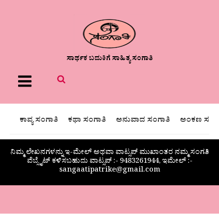
ಸಾರ್ಥಕ ಬದುಕಿಗೆ ಸಾಹಿತ್ಯ ಸಂಗಾತಿ
Menu
ಕಾವ್ಯ ಸಂಗಾತಿ
ಕಥಾ ಸಂಗಾತಿ
ಅನುವಾದ ಸಂಗಾತಿ
ಅಂಕಣ ಸಂಗಾ
ನಿಮ್ಮ ಲೇಖನಗಳನ್ನು ಇ-ಮೇಲ್ ಅಥವಾ ವಾಟ್ಸಪ್ ಮುಖಾಂತರ ನಮ್ಮ ಸಂಗತಿ
ವೆಬ್ಸೈಟ್ ಕಳಿಸಬಹುದು ವಾಟ್ಸಪ್‌ :- 9483261944, ಇಮೇಲ್ :-
sangaatipatrike@gmail.com