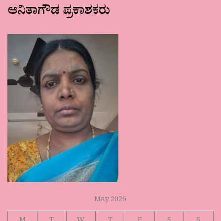
ಅನಿತಾಗೌಡ ಪ್ರಕಾಶಕರು
May 2026