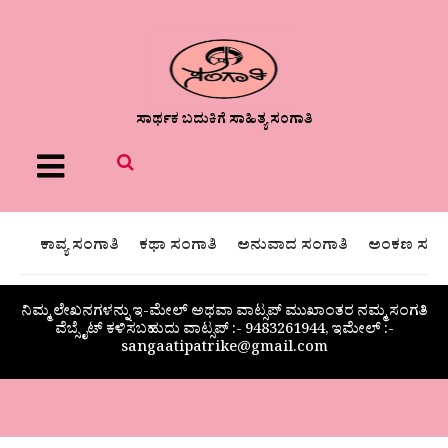
ಸಾರ್ಥಕ ಬದುಕಿಗೆ ಸಾಹಿತ್ಯ ಸಂಗಾತಿ
Menu
ಕಾವ್ಯ ಸಂಗಾತಿ
ಕಥಾ ಸಂಗಾತಿ
ಅನುವಾದ ಸಂಗಾತಿ
ಅಂಕಣ ಸಂಗಾ
ನಿಮ್ಮ ಲೇಖನಗಳನ್ನು ಇ-ಮೇಲ್ ಅಥವಾ ವಾಟ್ಸಪ್ ಮುಖಾಂತರ ನಮ್ಮ ಸಂಗತಿ
ವೆಬ್ಸೈಟ್ ಕಳಿಸಬಹುದು ವಾಟ್ಸಪ್‌ :- 9483261944, ಇಮೇಲ್ :-
sangaatipatrike@gmail.com