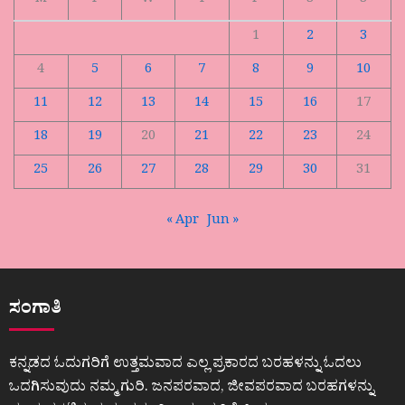
M
T
W
T
F
S
S
1
2
3
4
5
6
7
8
9
10
11
12
13
14
15
16
17
18
19
20
21
22
23
24
25
26
27
28
29
30
31
« Apr
Jun »
ಸಂಗಾತಿ
ಕನ್ನಡದ ಓದುಗರಿಗೆ ಉತ್ತಮವಾದ ಎಲ್ಲ ಪ್ರಕಾರದ ಬರಹಳನ್ನು ಓದಲು
ಒದಗಿಸುವುದು ನಮ್ಮ ಗುರಿ. ಜನಪರವಾದ, ಜೀವಪರವಾದ ಬರಹಗಳನ್ನು