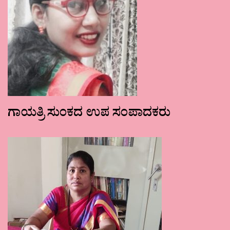
ಗಾಯತ್ರಿ ಸುಂಕದ ಉಪ ಸಂಪಾದಕರು