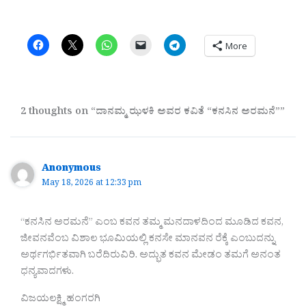
More
2 thoughts on “ದಾನಮ್ಮ ಝಳಕಿ ಅವರ ಕವಿತೆ “ಕನಸಿನ ಅರಮನೆ””
Anonymous
May 18, 2026 at 12:33 pm
“ಕನಸಿನ ಅರಮನೆ” ಎಂಬ ಕವನ ತಮ್ಮ ಮನದಾಳದಿಂದ ಮೂಡಿದ ಕವನ,
ಜೀವನವೆಂಬ ವಿಶಾಲ ಭೂಮಿಯಲ್ಲಿ ಕನಸೇ ಮಾನವನ ರೆಕ್ಕೆ ಎಂಬುದನ್ನು
ಅರ್ಥಗರ್ಭಿತವಾಗಿ ಬರೆದಿರುವಿರಿ. ಅದ್ಭುತ ಕವನ ಮೇಡಂ ತಮಗೆ ಅನಂತ
ಧನ್ಯವಾದಗಳು.
ವಿಜಯಲಕ್ಷ್ಮಿ ಹಂಗರಗಿ