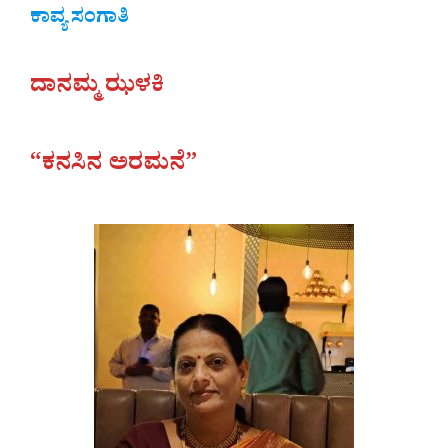
ಕಾವ್ಯ ಸಂಗಾತಿ
ದಾನಮ್ಮ ಝಳಕಿ
“ಕನಸಿನ ಅರಮನೆ”