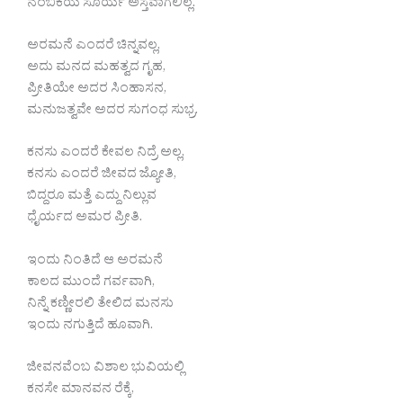
ನಂಬಿಕೆಯ ಸೂರ್ಯ ಅಸ್ತವಾಗಲಿಲ್ಲ.
ಅರಮನೆ ಎಂದರೆ ಚಿನ್ನವಲ್ಲ,
ಅದು ಮನದ ಮಹತ್ವದ ಗೃಹ,
ಪ್ರೀತಿಯೇ ಅದರ ಸಿಂಹಾಸನ,
ಮನುಜತ್ವವೇ ಅದರ ಸುಗಂಧ ಸುಭ್ರ.
ಕನಸು ಎಂದರೆ ಕೇವಲ ನಿದ್ರೆ ಅಲ್ಲ,
ಕನಸು ಎಂದರೆ ಜೀವದ ಜ್ಯೋತಿ,
ಬಿದ್ದರೂ ಮತ್ತೆ ಎದ್ದು ನಿಲ್ಲುವ
ಧೈರ್ಯದ ಅಮರ ಪ್ರೀತಿ.
ಇಂದು ನಿಂತಿದೆ ಆ ಅರಮನೆ
ಕಾಲದ ಮುಂದೆ ಗರ್ವವಾಗಿ,
ನಿನ್ನೆ ಕಣ್ಣೀರಲಿ ತೇಲಿದ ಮನಸು
ಇಂದು ನಗುತ್ತಿದೆ ಹೂವಾಗಿ.
ಜೀವನವೆಂಬ ವಿಶಾಲ ಭುವಿಯಲ್ಲಿ
ಕನಸೇ ಮಾನವನ ರೆಕ್ಕೆ,