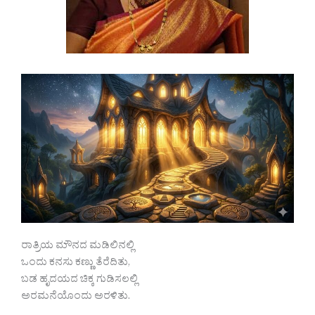
ರಾತ್ರಿಯ ಮೌನದ ಮಡಿಲಿನಲ್ಲಿ
ಒಂದು ಕನಸು ಕಣ್ಣು ತೆರೆದಿತು,
ಬಡ ಹೃದಯದ ಚಿಕ್ಕ ಗುಡಿಸಲಲ್ಲಿ
ಅರಮನೆಯೊಂದು ಅರಳಿತು.