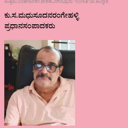
ಉತ್ತಮ ಬರಹಗಾರರಿಗೆ ವೇದಿಕೆಒದಗಿಸುವುದು ʼಸಂಗಾತಿʼಯ ಉದ್ದೇಶ.
ಕು.ಸ.ಮಧುಸೂದನರಂಗೇಹಳ್ಳಿ
ಪ್ರಧಾನಸಂಪಾದಕರು