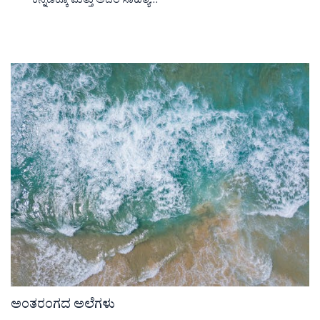
ಕನ್ನಡಕ್ಕೂ ಮತ್ತು ಅದರ ಸಾಹಿತ್ಯ…
ಅಂತರಂಗದ ಅಲೆಗಳು