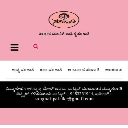
ಸಾರ್ಥಕ ಬದುಕಿಗೆ ಸಾಹಿತ್ಯ ಸಂಗಾತಿ
Menu
ಕಾವ್ಯ ಸಂಗಾತಿ
ಕಥಾ ಸಂಗಾತಿ
ಅನುವಾದ ಸಂಗಾತಿ
ಅಂಕಣ ಸಂಗಾ
ನಿಮ್ಮ ಲೇಖನಗಳನ್ನು ಇ-ಮೇಲ್ ಅಥವಾ ವಾಟ್ಸಪ್ ಮುಖಾಂತರ ನಮ್ಮ ಸಂಗತಿ
ವೆಬ್ಸೈಟ್ ಕಳಿಸಬಹುದು ವಾಟ್ಸಪ್‌ :- 9483261944, ಇಮೇಲ್ :-
sangaatipatrike@gmail.com