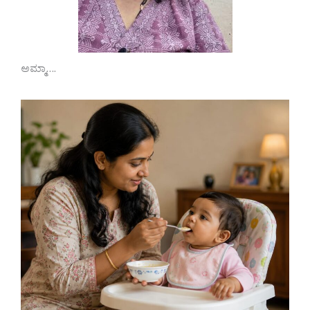
ಅಮ್ಮಾ….