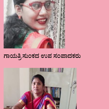
ಗಾಯತ್ರಿ ಸುಂಕದ ಉಪ ಸಂಪಾದಕರು