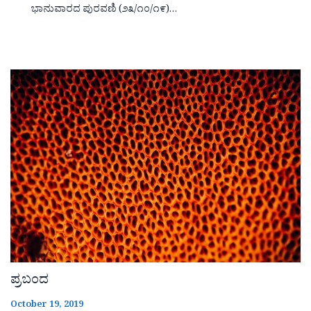
ಭಾನುವಾರದ ಪುರವಣಿ (೨೩/೧೦/೧೯)…
ಪ್ರಬಂದ
October 19, 2019