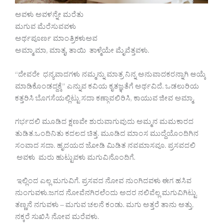
ಅವಳು ಅವಳನ್ನೇ ಮರೆತು
ಮಗುವ ಮೆರೆಸುವವಳು
ಅರ್ಥಪೂರ್ಣ ಮಾಂತ್ರಿಕಳುಅವ
ಅಮ್ಮಾ,ಮಾ, ಮಾತೃ, ತಾಯಿ ತಾಳ್ಮೆಯೇ ಮೈವೆತ್ತವಳು.
“ದೇವರೇ ಧನ್ಯವಾದಗಳು ನಮ್ಮನ್ನು ಮಾತ್ರ ನಿನ್ನ ಅನುವಾದಕರನ್ನಾಗಿ ಆಯ್ಕೆ
ಮಾಡಿಕೊಂಡದ್ದಕ್ಕೆ” ಎನ್ನುವ ಕವಿಯ ಕೃತಜ್ಞತೆಗೆ ಅರ್ಥವಿದೆ. ಒಡಲುರಿಯ
ಕತ್ತರಿಸಿ ಬೊಗಸೆಯಲ್ಲಿಟ್ಟು ಸದಾ ಕಣ್ಗಾವಲಿರಿಸಿ, ಕಾಯುವ ಜೀವ ಅಮ್ಮಾ.
ಗರ್ಭದಲಿ ಮೂಡಿದ ಕ್ಷಣವೇ ಶುರುವಾಗುವುದು ಅಮ್ಮನ ಮಮಕಾರದ
ತುಡಿತ.ಒಂದಿನಿತು ಕದಲದ ಚಿತ್ತ. ಮೂಡಿದ ಮಾಂಸ ಮುದ್ದೆಯೊಂದಿಗಿನ
ಸಂವಾದ ಸದಾ. ಹೃದಯದ ಜೋಡಿ ಮಿಡಿತ ನವಮಾಸವೂ. ಪ್ರಸವದಲಿ
ಅವಳು ಮರು ಹುಟ್ಟುವಳು ಮಗುವಿನೊಂದಿಗೆ.
ಇಲ್ಲಿಂದ ಎಲ್ಲ ಮಗುವಿಗೆ. ಪ್ರಸವದ ನೋವ ನುಂಗಿದವಳು ಈಗ ಹಸಿವ
ನುಂಗುವಳು.ಜಗದ ನೋವೆನಗಿರಲೆಂದು ಅದರ ನಲಿವೆಲ್ಲ ಮಗುವಿಗಿಟ್ಟು
ತಣ್ಣನೆ ನಗುವಳು – ಮಗುವ ಚಲನೆ ಕಂಡು. ಮಗು ಅತ್ತರೆ ತಾನು ಅತ್ತು,
ನಕ್ಕರೆ ಸುಖಿಸಿ ನೋವ ಮರೆವಳು.