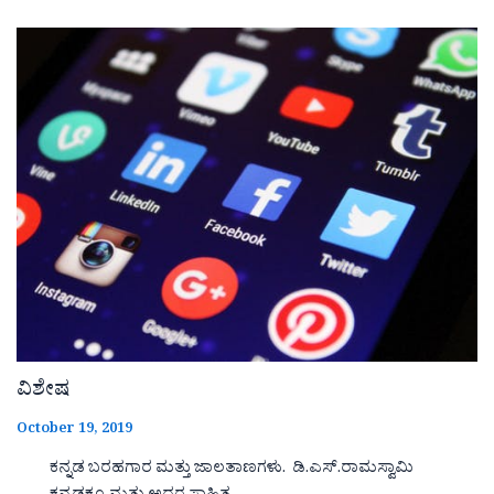
ವಿಶೇಷ
October 19, 2019
ಕನ್ನಡ ಬರಹಗಾರ ಮತ್ತು ಜಾಲತಾಣಗಳು. ಡಿ.ಎಸ್.ರಾಮಸ್ವಾಮಿ