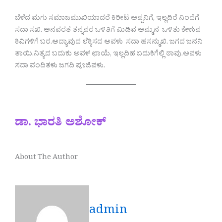
ಬೆಳೆದ ಮಗು ಸಮಾಜಮುಖಿಯಾದರೆ ಕಿರೀಟ ಅಪ್ಪನಿಗೆ, ಇಲ್ಲದಿರೆ ನಿಂದೆಗೆ
ಸದಾ ಸಖಿ. ಅನವರತ ತನ್ನವರ ಒಳಿತಿಗೆ ಮಿಡಿವ ಅಮ್ಮನ ಒಳಿತು ಕೇಳುವ
ಕಿವಿಗಳಿಗೆ ಬರ.ಅದ್ಯಾವುದ ಲೆಕ್ಕಿಸದ ಅವಳು ಸದಾ ಹಸನ್ಮುಖಿ. ಜಗದ ಜನನಿ
ತಾಯಿ.ನಿತ್ಯದ ಬದುಕು ಅವಳ ಛಾಯೆ, ಇಲ್ಲದಿಹ ಬದುಕಿಗೆಲ್ಲಿ ಠಾವು.ಅವಳು
ಸದಾ ವಂದಿತಳು ಜಗದಿ ಪೂಜಿಪಳು.
ಡಾ. ಭಾರತಿ ಅಶೋಕ್
About The Author
admin