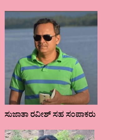
ಸುಜಾತಾ ರವೀಶ್ ಸಹ ಸಂಪಾಕರು