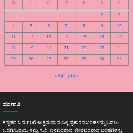
M
T
W
T
F
S
S
1
2
3
4
5
6
7
8
9
10
11
12
13
14
15
16
17
18
19
20
21
22
23
24
25
26
27
28
29
30
31
« Apr
Jun »
ಸಂಗಾತಿ
ಕನ್ನಡದ ಓದುಗರಿಗೆ ಉತ್ತಮವಾದ ಎಲ್ಲ ಪ್ರಕಾರದ ಬರಹಳನ್ನು ಓದಲು
ಒದಗಿಸುವುದು ನಮ್ಮ ಗುರಿ. ಜನಪರವಾದ, ಜೀವಪರವಾದ ಬರಹಗಳನ್ನು