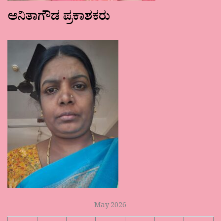
ಅನಿತಾಗೌಡ ಪ್ರಕಾಶಕರು
May 2026