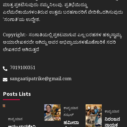
ಮಾತ್ರ ಪ್ರಕಟಿಸುವುದು ನಮ್ಮ ನಿಲುವು. ಪ್ರತಿಭೆಯಿದ್ದೂ
ಎಲೆಮರೆಕಾಯಿಗಳಂತಿರುವ ಉತ್ತಮ ಬರಹಗಾರರಿಗೆ ವೇದಿಕೆಒದಗಿಸುವುದು
ʼಸಂಗಾತಿʼಯ ಉದ್ದೇಶ.
Copyright:- ಸಂಗಾತಿಯಲ್ಲಿ ಪ್ರಕಟವಾಗುವ ಎಲ್ಲ ಬರಹಗಳ ಹಕ್ಕುಸ್ವಾಮ್ಯ
ಆಯಾಲೇಖಕರದೇ ಆಗಿದ್ದು ಅವರ ಅಭಿಪ್ರಾಯಗಳಹೊಣೆಗಾರಿಕೆ ಸದರಿ
ಲೇಖಕರದೆ ಆಗಿರುತ್ತದೆ
7019100351
sangaatipatrike@gmail.com
Posts Lists
ಕಾವ್ಯಯಾನ
ಕಾವ್ಯಯಾನ
ಗಝಲ್
ನಿರಂಜನ
ಕಾವ್ಯಯಾನ
ಹಮೀದಾ
ನಾಯಕ
ಅಮು ಭಾವಜೀವಿ