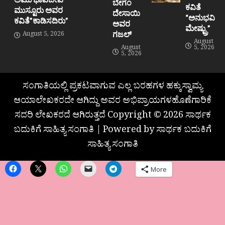
ಬೇಗಂ
ಕವಿತೆ
ಮುಸ್ಟೂರು ಅವರ
ದೇಸಾಯಿ
“ಅನುಭವಿ
ಕವಿತೆ”ಕಾಡಿಸದಿರು”
ಅವರ
ಮೇಷ್ಟ್ರು”
ಗಜಲ್
August 5, 2026
August
August
5, 2026
5, 2026
ಸಂಗಾತಿಯಲ್ಲಿ ಪ್ರಕಟವಾಗುವ ಎಲ್ಲ ಬರಹಗಳ ಹಕ್ಕುಸ್ವಾಮ್ಯ
ಆಯಾಲೇಖಕರದೇ ಆಗಿದ್ದು ಅವರ ಅಭಿಪ್ರಾಯಗಳಹೊಣೆಗಾರಿಕೆ
ಸದರಿ ಲೇಖಕರದೆ ಆಗಿರುತ್ತದೆ Copyright © 2026 ಸಾರ್ಥಕ
ಬದುಕಿಗೆ ಸಾಹಿತ್ಯ ಸಂಗಾತಿ | Powered by ಸಾರ್ಥಕ ಬದುಕಿಗೆ
ಸಾಹಿತ್ಯ ಸಂಗಾತಿ
More