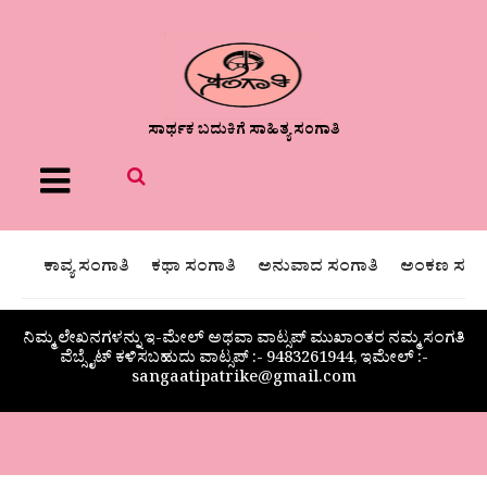
ಸಾರ್ಥಕ ಬದುಕಿಗೆ ಸಾಹಿತ್ಯ ಸಂಗಾತಿ
Menu
ಕಾವ್ಯ ಸಂಗಾತಿ
ಕಥಾ ಸಂಗಾತಿ
ಅನುವಾದ ಸಂಗಾತಿ
ಅಂಕಣ ಸಂಗಾ
ನಿಮ್ಮ ಲೇಖನಗಳನ್ನು ಇ-ಮೇಲ್ ಅಥವಾ ವಾಟ್ಸಪ್ ಮುಖಾಂತರ ನಮ್ಮ ಸಂಗತಿ
ವೆಬ್ಸೈಟ್ ಕಳಿಸಬಹುದು ವಾಟ್ಸಪ್‌ :- 9483261944, ಇಮೇಲ್ :-
sangaatipatrike@gmail.com