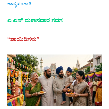
ಕಾವ್ಯ ಸಂಗಾತಿ
ಎ ಎಸ್ ಮಕಾನದಾರ ಗದಗ
“ಶಾಯಿರಿಗಳು”