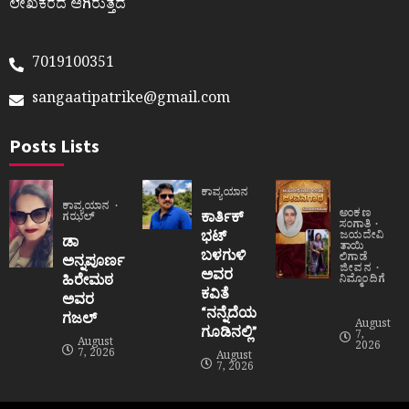
ಲೇಖಕರದೆ ಆಗಿರುತ್ತದೆ
7019100351
sangaatipatrike@gmail.com
Posts Lists
ಕಾವ್ಯಯಾನ
ಕಾವ್ಯಯಾನ
ಅಂಕಣ
ಕಾರ್ತಿಕ್
ಗಝಲ್
ಸಂಗಾತಿ
ಭಟ್
ಜಯದೇವಿ
ಡಾ
ತಾಯಿ
ಬಳಗುಳಿ
ಲಿಗಾಡೆ
ಅನ್ನಪೂರ್ಣ
ಜೀವನ
ಅವರ
ಹಿರೇಮಠ
ನಿಮ್ಮೊಂದಿಗೆ
ಕವಿತೆ
ಅವರ
“ನನ್ನೆದೆಯ
ಗಜಲ್
August
ಗೂಡಿನಲ್ಲಿ”
7,
August
2026
7, 2026
August
7, 2026