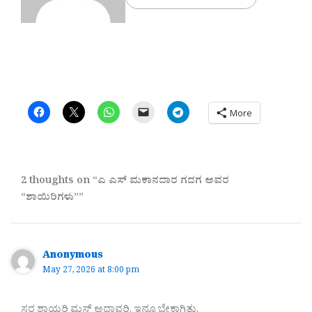
More
2 thoughts on “ಎ ಎಸ್ ಮಕಾನದಾರ ಗದಗ ಅವರ
“ಶಾಯಿರಿಗಳು””
Anonymous
May 27, 2026 at 8:00 pm
ಸರ ಶಾಯರಿ ಮಸ್ತ್ ಅದಾವರಿ. ಇನ್ನೂ ಬೇಕಾಗಿತ್ತು.