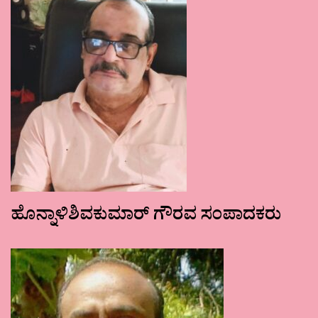
ಹೊನ್ನಾಳಿಶಿವಕುಮಾರ್ ಗೌರವ ಸಂಪಾದಕರು