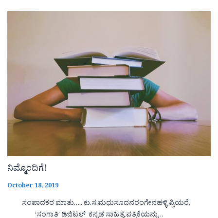
ನಿಮ್ಮೊಂದಿಗೆ!
October 18, 2019
ಸಂಪಾದಕರ ಮಾತು….. ಕು.ಸ.ಮಧುಸೂದನರಂಗೇನಹಳ್ಳಿ ಪ್ರಿಯರೆ,
‘ಸಂಗಾತಿ’ ಡಿಜಿಟಲ್ ಕನ್ನಡ ಸಾಹಿತ್ಯ ಪತ್ರಿಕೆಯನ್ನು…