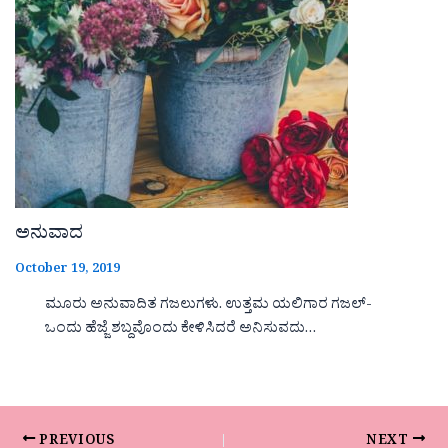
ಅನುವಾದ
October 19, 2019
ಮೂರು ಅನುವಾದಿತ ಗಜಲುಗಳು. ಉತ್ತಮ ಯಲಿಗಾರ ಗಜಲ್-
ಒಂದು ಹೆಜ್ಜೆ ಶಬ್ದವೊಂದು ಕೇಳಿಸಿದರೆ ಅನಿಸುವದು…
PREVIOUS
NEXT