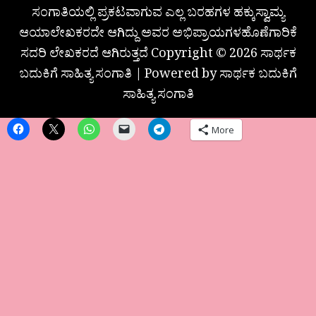
ಸಂಗಾತಿಯಲ್ಲಿ ಪ್ರಕಟವಾಗುವ ಎಲ್ಲ ಬರಹಗಳ ಹಕ್ಕುಸ್ವಾಮ್ಯ
ಆಯಾಲೇಖಕರದೇ ಆಗಿದ್ದು ಅವರ ಅಭಿಪ್ರಾಯಗಳಹೊಣೆಗಾರಿಕೆ
ಸದರಿ ಲೇಖಕರದೆ ಆಗಿರುತ್ತದೆ Copyright © 2026 ಸಾರ್ಥಕ
ಬದುಕಿಗೆ ಸಾಹಿತ್ಯ ಸಂಗಾತಿ | Powered by ಸಾರ್ಥಕ ಬದುಕಿಗೆ
ಸಾಹಿತ್ಯ ಸಂಗಾತಿ
More