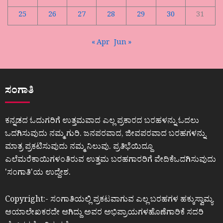
25
26
27
28
29
30
31
« Apr
Jun »
ಸಂಗಾತಿ
ಕನ್ನಡದ ಓದುಗರಿಗೆ ಉತ್ತಮವಾದ ಎಲ್ಲ ಪ್ರಕಾರದ ಬರಹಳನ್ನು ಓದಲು
ಒದಗಿಸುವುದು ನಮ್ಮ ಗುರಿ. ಜನಪರವಾದ, ಜೀವಪರವಾದ ಬರಹಗಳನ್ನು
ಮಾತ್ರ ಪ್ರಕಟಿಸುವುದು ನಮ್ಮ ನಿಲುವು. ಪ್ರತಿಭೆಯಿದ್ದೂ
ಎಲೆಮರೆಕಾಯಿಗಳಂತಿರುವ ಉತ್ತಮ ಬರಹಗಾರರಿಗೆ ವೇದಿಕೆಒದಗಿಸುವುದು
ʼಸಂಗಾತಿʼಯ ಉದ್ದೇಶ.
Copyright:- ಸಂಗಾತಿಯಲ್ಲಿ ಪ್ರಕಟವಾಗುವ ಎಲ್ಲ ಬರಹಗಳ ಹಕ್ಕುಸ್ವಾಮ್ಯ
ಆಯಾಲೇಖಕರದೇ ಆಗಿದ್ದು ಅವರ ಅಭಿಪ್ರಾಯಗಳಹೊಣೆಗಾರಿಕೆ ಸದರಿ