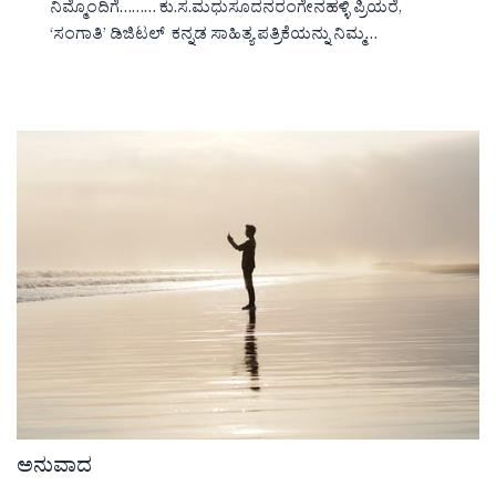
ನಿಮ್ಮೊಂದಿಗೆ……… ಕು.ಸ.ಮಧುಸೂದನರಂಗೇನಹಳ್ಳಿ ಪ್ರಿಯರೆ,
‘ಸಂಗಾತಿ’ ಡಿಜಿಟಲ್ ಕನ್ನಡ ಸಾಹಿತ್ಯ ಪತ್ರಿಕೆಯನ್ನು ನಿಮ್ಮ…
ಅನುವಾದ