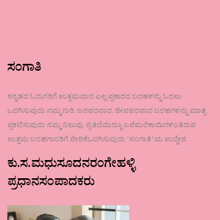
ಸಂಗಾತಿ
ಕನ್ನಡದ ಓದುಗರಿಗೆ ಉತ್ತಮವಾದ ಎಲ್ಲ ಪ್ರಕಾರದ ಬರಹಳನ್ನು ಓದಲು
ಒದಗಿಸುವುದು ನಮ್ಮ ಗುರಿ. ಜನಪರವಾದ, ಜೀವಪರವಾದ ಬರಹಗಳನ್ನು ಮಾತ್ರ
ಪ್ರಕಟಿಸುವುದು ನಮ್ಮ ನಿಲುವು. ಪ್ರತಿಭೆಯಿದ್ದೂ ಎಲೆಮರೆಕಾಯಿಗಳಂತಿರುವ
ಉತ್ತಮ ಬರಹಗಾರರಿಗೆ ವೇದಿಕೆಒದಗಿಸುವುದು ʼಸಂಗಾತಿʼಯ ಉದ್ದೇಶ.
ಕು.ಸ.ಮಧುಸೂದನರಂಗೇಹಳ್ಳಿ
ಪ್ರಧಾನಸಂಪಾದಕರು