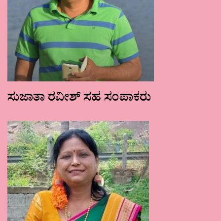
ಸುಜಾತಾ ರವೀಶ್ ಸಹ ಸಂಪಾಕರು