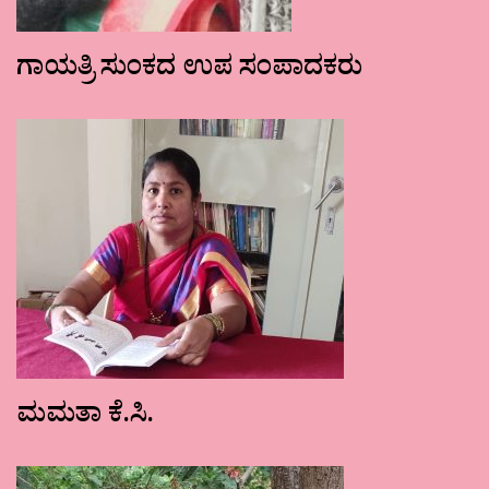
ಗಾಯತ್ರಿ ಸುಂಕದ ಉಪ ಸಂಪಾದಕರು
ಮಮತಾ ಕೆ.ಸಿ.