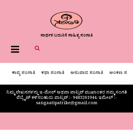
ಸಾರ್ಥಕ ಬದುಕಿಗೆ ಸಾಹಿತ್ಯ ಸಂಗಾತಿ
Menu
ಕಾವ್ಯ ಸಂಗಾತಿ
ಕಥಾ ಸಂಗಾತಿ
ಅನುವಾದ ಸಂಗಾತಿ
ಅಂಕಣ ಸಂಗಾ
ನಿಮ್ಮ ಲೇಖನಗಳನ್ನು ಇ-ಮೇಲ್ ಅಥವಾ ವಾಟ್ಸಪ್ ಮುಖಾಂತರ ನಮ್ಮ ಸಂಗತಿ
ವೆಬ್ಸೈಟ್ ಕಳಿಸಬಹುದು ವಾಟ್ಸಪ್‌ :- 9483261944, ಇಮೇಲ್ :-
sangaatipatrike@gmail.com