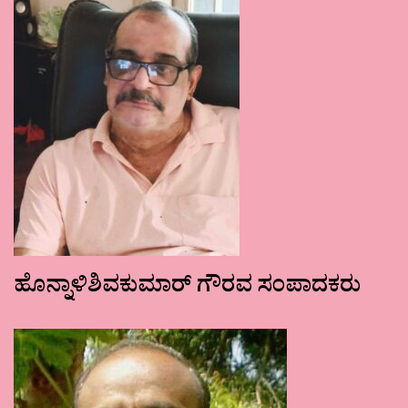
ಹೊನ್ನಾಳಿಶಿವಕುಮಾರ್ ಗೌರವ ಸಂಪಾದಕರು