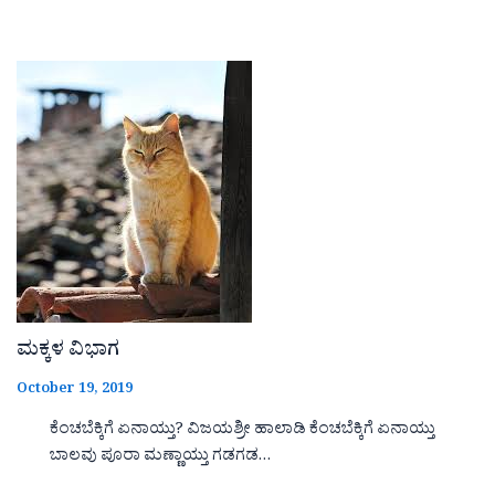
ಮಕ್ಕಳ ವಿಭಾಗ
October 19, 2019
ಕೆಂಚಬೆಕ್ಕಿಗೆ ಏನಾಯ್ತು? ವಿಜಯಶ್ರೀ ಹಾಲಾಡಿ ಕೆಂಚಬೆಕ್ಕಿಗೆ ಏನಾಯ್ತು
ಬಾಲವು ಪೂರಾ ಮಣ್ಣಾಯ್ತು ಗಡಗಡ…