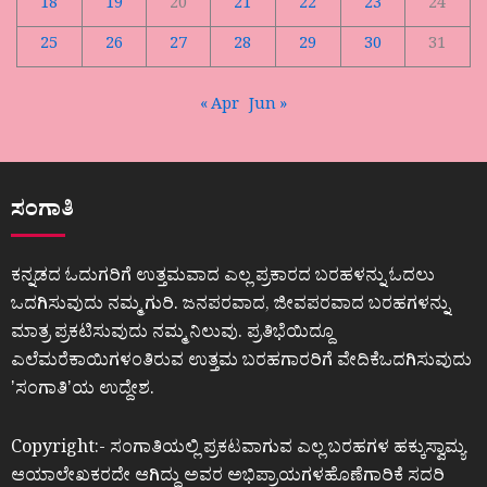
18
19
20
21
22
23
24
25
26
27
28
29
30
31
« Apr
Jun »
ಸಂಗಾತಿ
ಕನ್ನಡದ ಓದುಗರಿಗೆ ಉತ್ತಮವಾದ ಎಲ್ಲ ಪ್ರಕಾರದ ಬರಹಳನ್ನು ಓದಲು
ಒದಗಿಸುವುದು ನಮ್ಮ ಗುರಿ. ಜನಪರವಾದ, ಜೀವಪರವಾದ ಬರಹಗಳನ್ನು
ಮಾತ್ರ ಪ್ರಕಟಿಸುವುದು ನಮ್ಮ ನಿಲುವು. ಪ್ರತಿಭೆಯಿದ್ದೂ
ಎಲೆಮರೆಕಾಯಿಗಳಂತಿರುವ ಉತ್ತಮ ಬರಹಗಾರರಿಗೆ ವೇದಿಕೆಒದಗಿಸುವುದು
ʼಸಂಗಾತಿʼಯ ಉದ್ದೇಶ.
Copyright:- ಸಂಗಾತಿಯಲ್ಲಿ ಪ್ರಕಟವಾಗುವ ಎಲ್ಲ ಬರಹಗಳ ಹಕ್ಕುಸ್ವಾಮ್ಯ
ಆಯಾಲೇಖಕರದೇ ಆಗಿದ್ದು ಅವರ ಅಭಿಪ್ರಾಯಗಳಹೊಣೆಗಾರಿಕೆ ಸದರಿ