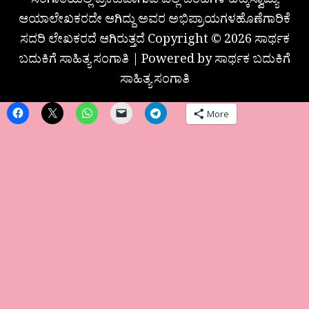
ಸಂಗಾತಿಯಲ್ಲಿ ಪ್ರಕಟವಾಗುವ ಎಲ್ಲ ಬರಹಗಳ ಹಕ್ಕುಸ್ವಾಮ್ಯ
ಆಯಾಲೇಖಕರದೇ ಆಗಿದ್ದು ಅವರ ಅಭಿಪ್ರಾಯಗಳಹೊಣೆಗಾರಿಕೆ
ಸದರಿ ಲೇಖಕರದೆ ಆಗಿರುತ್ತದೆ Copyright © 2026 ಸಾರ್ಥಕ
ಬದುಕಿಗೆ ಸಾಹಿತ್ಯ ಸಂಗಾತಿ | Powered by ಸಾರ್ಥಕ ಬದುಕಿಗೆ
ಸಾಹಿತ್ಯ ಸಂಗಾತಿ
More