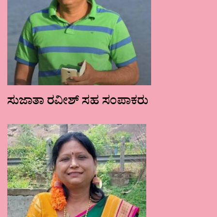
ಸುಜಾತಾ ರವೀಶ್ ಸಹ ಸಂಪಾಕರು