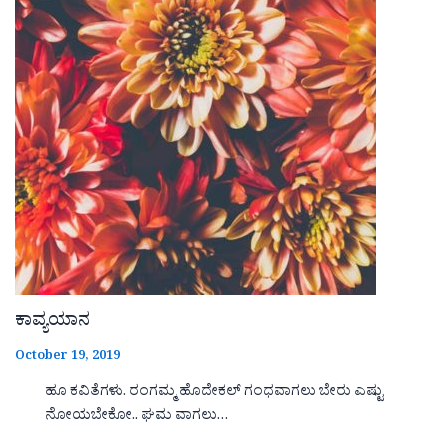
ಕಾವ್ಯಯಾನ
October 19, 2019
ಹೂ ಕವಿತೆಗಳು. ರಂಗಮ್ಮ ಹೊದೇಕಲ್ ಗಂಧವಾಗಲು ಬೇರು ಎಷ್ಟು
ನೋಯಬೇಕೋ.. ಘಮ ವಾಗಲು…