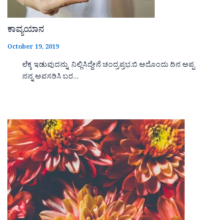
ಕಾವ್ಯಯಾನ
October 19, 2019
ಲೆಕ್ಕ ಇಡುವುದನ್ನು ನಿಲ್ಲಿಸಿದ್ದೇನೆ ಚಂದ್ರಪ್ರಭ.ಬಿ ಅದೊಂದು ದಿನ ಅಪ್ಪ
ನನ್ನ ಅವಸರಿಸಿ ಬರ…