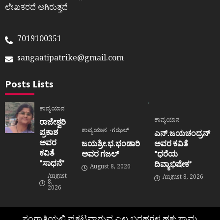
ಲೇಖಕರದೆ ಆಗಿರುತ್ತದೆ
7019100351
sangaatipatrike@gmail.com
Posts Lists
ಕಾವ್ಯಯಾನ
ಕಾವ್ಯಯಾನ
ರಾಜೇಶ್ವರಿ
ಕಾವ್ಯಯಾನ
ಗಝಲ್
ಪ್ರಕಾಶ
ಎನ್.ಜಯಚಂದ್ರನ್
ಅವರ
ಜಯಶ್ರೀ.ಭ.ಭಂಡಾರಿ
ಅವರ ಕವಿತೆ
ಕವಿತೆ
ಅವರ ಗಜಲ್
“ಧರೆಯ
“ಸಾಧನೆ”
ದಿವ್ಯಾಭಿಷೇಕ”
August 8, 2026
August
August 8, 2026
8,
2026