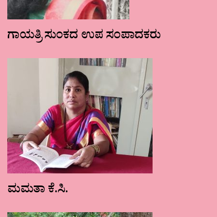
ಗಾಯತ್ರಿ ಸುಂಕದ ಉಪ ಸಂಪಾದಕರು
ಮಮತಾ ಕೆ.ಸಿ.