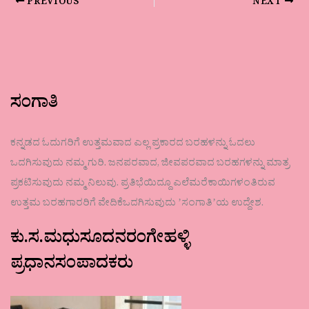
PREVIOUS
NEXT
ಸಂಗಾತಿ
ಕನ್ನಡದ ಓದುಗರಿಗೆ ಉತ್ತಮವಾದ ಎಲ್ಲ ಪ್ರಕಾರದ ಬರಹಳನ್ನು ಓದಲು
ಒದಗಿಸುವುದು ನಮ್ಮ ಗುರಿ. ಜನಪರವಾದ, ಜೀವಪರವಾದ ಬರಹಗಳನ್ನು ಮಾತ್ರ
ಪ್ರಕಟಿಸುವುದು ನಮ್ಮ ನಿಲುವು. ಪ್ರತಿಭೆಯಿದ್ದೂ ಎಲೆಮರೆಕಾಯಿಗಳಂತಿರುವ
ಉತ್ತಮ ಬರಹಗಾರರಿಗೆ ವೇದಿಕೆಒದಗಿಸುವುದು ʼಸಂಗಾತಿʼಯ ಉದ್ದೇಶ.
ಕು.ಸ.ಮಧುಸೂದನರಂಗೇಹಳ್ಳಿ
ಪ್ರಧಾನಸಂಪಾದಕರು